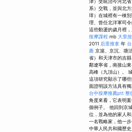
津）受統治今河北省
系）交戰，並與北
璋）在城裡有一棟別
理、曾任北洋軍司令
這些動盪的歲月裡，三
按摩課程
mb
大里按
2011
后里推拿
年
台
薦
京滬、京沉、塘沽
省）和天津市的吉縣。
鄰遼寧省，南接山東
高峰（​​九頂山）
這項研究顯示了哪些
面證明該方法具有獨
台中按摩推薦ptt
整
角度來看，它表明案
個例子。 他回到京
位，並為他的家人
一名戰略家，他一步
中華人民共和國歷史