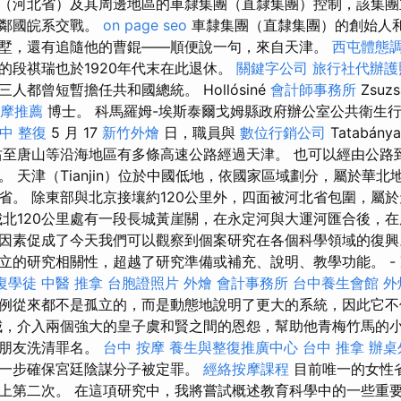
（河北省）及其周邊地區的車隸集團（直隸集團）控制，該集團
方鄰國皖系交戰。
on page seo
車隸集團（直隸集團）的創始人
墅，還有追隨他的曹錕——順便說一句，來自天津。
西屯體態
的段祺瑞也於1920年代末在此退休。
關鍵字公司
旅行社代辦護
人都曾短暫擔任共和國總統。 Hollósiné
會計師事務所
Zsuzs
摩推薦
博士。 科馬羅姆-埃斯泰爾戈姆縣政府辦公室公共衛生
中 整復
5 月 17
新竹外燴
日，職員與
數位行銷公司
Tatabán
至唐山等沿海地區有多條高速公路經過天津。 也可以經由公路
 天津（Tianjin）位於中國低地，依國家區域劃分，屬於華
省。 除東部與北京接壤約120公里外，四面被河北省包圍，屬
。 城北120公里處有一段長城黃崖關，在永定河與大運河匯合後，
因素促成了今天我們可以觀察到個案研究在各個科學領域的復興
立的研究相關性，超越了研究準備或補充、說明、教學功能。 -
復學徒
中醫 推拿
台胞證照片
外燴
會計事務所
台中養生會館
外
例從來都不是孤立的，而是動態地說明了更大的系統，因此它不
城，介入兩個強大的皇子虞和賢之間的恩怨，幫助他青梅竹馬的
和朋友洗清罪名。
台中 按摩
養生與整復推廣中心
台中 推拿
辦桌
一步確保宮廷陰謀分子被定罪。
經絡按摩課程
目前唯一的女性
上第二次。 在這項研究中，我將嘗試概述教育科學中的一些重