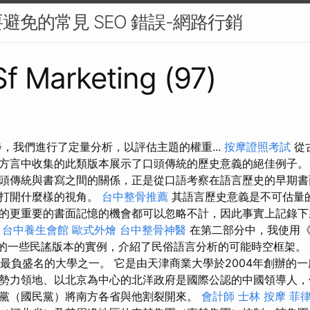
避免的常見 SEO 錯誤-網路行銷
 Sf Marketing (97)
步，我們進行了定量分析，以評估主題的權重...
按摩證照考試
從
方言中收集的此類版本展示了口頭傳統的歷史意義的絕佳例子。
頭傳統與書寫之間的關係，正是從口語考察在語言歷史的早期書
以打開什麼樣的視角。
台中整骨推薦
其語言歷史意義是不可估量
的更重要的書面記憶的機會都可以忽略不計，因此事實上記錄下
。
台中養生會館
歐式外燴
台中整骨神醫
在第二部分中，我使用《J
y》的一些民謠版本的實例，介紹了民俗語言分析的可能時空框架。
中國最負盛名的大學之一。 它是由天津商業大學於2004年創辦的
勢力領地、以北京為中心的北洋政府是國際公認的中國領導人，
黨（國民黨）將南方各省與他割裂開來。
會計師
士林 按摩
菲