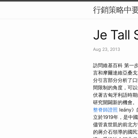
行銷策略中要
Je Tall
Aug 23, 2013
訪問維基百科 第一
言和摩爾達維亞桑戈
分引言部分分析了口
間限制的角度，可
伏著古匈牙利語時期
研究開闢新的機會
整脊師證照
leán
立於1919年，是
儘管袁世凱的前北方
的蔣介石領導的國民