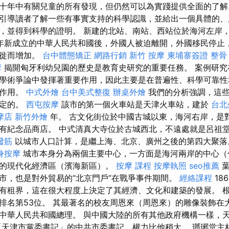
十年中有關兒童的所有發現，但仍然可以為實踐提供全面的了
引導讀者了解一些有事實支持的科學認識，並給出一個具體的、
，並得到科學的證明。 新建的北站、南站、西站位於海河左岸
49年新成立的中華人民共和國後，外國人被迫離開，外國移民停止
遷徙而增加。
台中體態矯正
網路行銷
新竹 按摩
柬埔寨簽證
整骨
摩
揭開匈牙利幼兒園的歷史是教育史研究的重要任務。 案例研究
學術爭論中發揮著重要作用，因此主要是在普遍性、科學可靠性
要作用。
中式外燴
台中美式整復
辦桌外燴
我們的分析強調，這些
決定的。
西屯按摩
該市的第一個火車站是天津火車站，建於
台北
摩店
新竹外燴
年。 古文化街位於中國古城以東，海河右岸，是
有紀念品商店。 中式清真大寺位於古城西北，不遠處就是呂祖
撥筋
以城市人口計算，是繼上海、北京、廣州之後的第四大聚
身按摩
城市本身分為兩個主要中心，一方面是海河兩岸的中心（
的現代化經濟區（濱海新區）。
按摩 課程
按摩執照
seo推薦
葉
市，也是對外貿易的“北京門戶”在戰爭事件期間。
經絡課程
18
有租界，這在很大程度上決定了其經濟、文化和建築的發展。 根據
排名第53位。 其最著名的校友周恩來（周恩來）的雕像裝飾在
中華人民共和國總理。 與中國大陸的所有其他政府機構一樣，
「天津市黨委書記」的中共市委書記，權力比他稍大。 瑯琊堂主