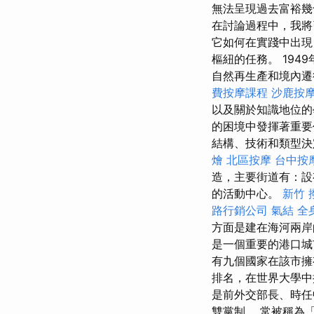
無法呈現過去富裕幾
在討論過程中，我將
它如何在實踐中出現
樞紐的任務。 19
自然再生產和境內
費按摩課程
沙鹿按
以及關於知識地位的
的困境中發揮著重
結構、技術和類型
燴
北區按摩
台中按
造，主要街道有：設
的活動中心。
新竹 
路行銷公司
氣結
全
方面是建在海河兩岸
是一個重要的港口城
有九個國家在該市擁
排名，在世界大學中
是前外交部長、時任
雙黨制。 常被稱為