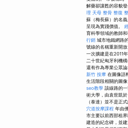
解藥卻讓甦的容貌發
理
天母 整骨
整復 
蘇（梅長蘇）的名義
呈現為實踐價值。
育科學領域的教師和
行銷
城市地鐵網路的建
號線的名稱重新開
一次擴建是在201
二十世紀匈牙利機
還有作為專業公眾
新竹 按摩
在圖像語
生活階段相關的圖像
seo教學
該線路的一
術大學，由袁世凱於 
（泰達）並不是正式
穴道按摩課程
年由佛
市主要以前西部租
建造的紀念碑，並建