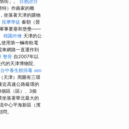
風情街」。
台胞證台
斯特）作曲家的雕
，坐落著天津的購物
。
按摩學徒
秦朝（晉
軍事要塞和堡壘——
。
桃園外燴
天津的公
入使用第一輛有軌電
電車網路一直運作到
母 整骨
自2007年以
現代的天津博物院、
台中養生館排毒
seo
（天津）周圍有三環
接近高速公路級環的
3個區（區）、3個
濱坐落著華北最大的
流中心平海新區（濱
顧問。