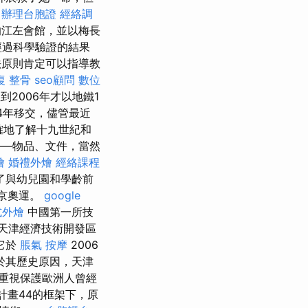
辦理台胞證
經絡調
的江左會館，並以梅長
經過科學驗證的結果
原則肯定可以指導教
復 整骨
seo顧問
數位
到2006年才以地鐵1
04年移交，儘管最近
確地了解十九世紀和
—物品、文件，當然
燴
婚禮外燴
經絡課程
了與幼兒園和學齡前
北京奧運。
google
式外燴
中國第一所技
天津經濟技術開發區
它於
脹氣 按摩
2006
於其歷史原因，天津
重視保護歐洲人曾經
計畫44的框架下，原