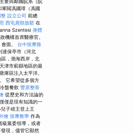
主要與鄰國皖系（皖
和軍閥馮國璋（馮國
調整
設立公司
前總
照
西屯肩頸放鬆
在
anna Szentesi
身體
行政機構首席醫療官。
ya 會面。
台中按摩推
到達保亭市（河北
北地區，渤海西岸，北
於天津市薊縣地區的最
在唐庫區注入太平洋。
。 它希望從多個方
 冷盤餐飲
豐原整骨
燴
從歷史和方法論的
僅僅是現有知識的一
小兒子靖王登上王
外燴
按摩教學
作為
省級黨委領導，或者
要發現，儘管它顯然