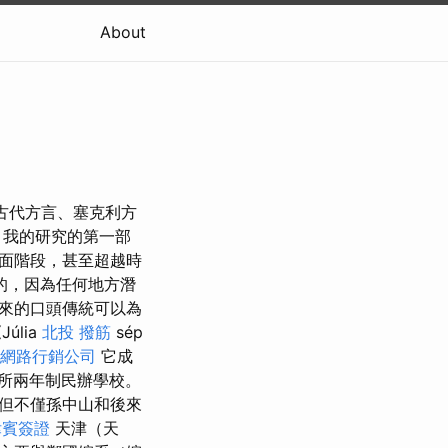
About
古代方言、塞克利方
 我的研究的第一部
面階段，甚至超越時
的，因為任何地方潛
來的口頭傳統可以為
úlia
北投 撥筋
sép
網路行銷公司
它成
一所兩年制民辦學校。
但不僅孫中山和後來
律賓簽證
天津（天