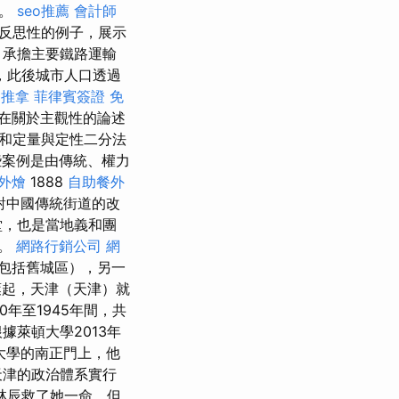
解。
seo推薦
會計師
反思性的例子，展示
，承擔主要鐵路運輸
，此後城市人口透過
 推拿
菲律賓簽證
免
在關於主觀性的論述
和定量與定性二分法
案例是由傳統、權力
外燴
1888
自助餐外
對中國傳統街道的改
堂，也是當地義和團
落。
網路行銷公司
網
包括舊城區），另一
起，天津（天津）就
60年至1945年間，共
萊頓大學2013年
大學的南正門上，他
天津的政治體系實行
林辰救了她一命，但