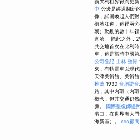
義大利租界得到更新
中
旁邊是經過翻新的
像，試圖喚起人們
街濱江道，這裡兩旁
朝）動亂的數十年裡
直滄。 除此之外，
共交通首次在比利時
車，這是當時中國
公司登記
士林 整骨
來，有軌電車以現代
天津美術館、美術
推薦
1939
台胞證台
路，其中內環（內環
概念，但其交通仍然
縣。
國際整復師證
港口，在世界海大
海新區）。
seo顧問