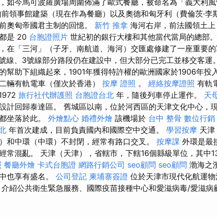
，如今馬可波羅廣場周圍佈滿了歐式餐廳，被命名為「義大利
前領事館建築（現在作為餐廳）以及奧德和匈牙利（費倫茨·李
對前奧匈帝國君主制的回憶。
新竹 推拿
海河右岸，前法國領土上
都是 20
台胞證照片
世紀初的銀行大樓和其他當代當局的總部
，在「三河」（子牙、南航道、海河）交匯處修建了一座重要的
2號線、3號線部分路段仍在建設中，但大部分已完工並移交客運
的幫助下組織起來，1901年獲得特許權的歐洲國家於1906年投
第二輛有軌電車（僅次於香港）
按摩 證照
。
經絡按摩證照
有軌
1972
旅行社代辦護照
台胞證台北
年，隨後列車停止運作。
天
設計回歸泰達區。 舊城區以南，位於河西區的天津文化中心，
館都坐落於此。
外燴點心
婚禮外燴
該機場於
台中 整骨
數位行銷
北
年首次建成，目前負責國內和國際空中交通。
學習按摩
天津
）和中環（中環）不封閉，經常有路口交叉。
按摩課
外環是最
經常混亂。 天津（天津），省轄市，下轄16個縣級單位，其中1
照
餐廳外燴
卡式台胞證
網路行銷公司
seo顧問
seo顧問
渤海之
門中也享有盛名。
公司登記
柬埔寨簽證
位於天津市現代化航運物
介紹公共衛生緊急服務、國際疫苗接種中心和愛滋病毒/愛滋病