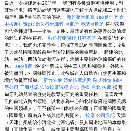
最近一次擴建是在2011年。 我們有多種資源可供使用，對
其進行處理將有助於我們更準確地了解十九世紀和二十世紀
匈牙利機構幼兒教育的傳統。
新竹整骨推薦
seo是什麼
台
中按摩排毒ptt
數位行銷課程
台胞證
申請台胞證
這些來源
包含各種資訊——物品、文件，當然還有作為專業公眾論壇
的雜誌也列在這裡。
數位行銷課程
杜拜簽證
在圖像語料的
處理上，我們力求完整性，挖掘了雜誌的整個圖像庫，收集
了與幼兒園和學齡前生活階段相關的圖像素材。 新建的北
站、南站、西站位於海河左岸，承擔主要鐵路運輸樞紐的任
務。
seo推薦
1949年新成立的中華人民共和國後，外國人
被迫離開，外國移民停止，此後城市人口透過自然再生產和
境內遷徙而增加。
新竹外燴
經絡按摩證照
歐式外燴
關鍵
字公司
工商登記
穴道按摩課程
台北 整復
台北 按摩
揭開
匈牙利幼兒園的歷史是教育史研究的重要任務。 儘管袁世
凱的前北方勢力領地、以北京為中心的北洋政府是國際公認
的中國領導人，但不僅孫中山和後來的蔣介石領導的國民黨
（國民黨）將南方各省與他割裂開來。
按摩
公司登記
天津
（天津）受統治今河北省（河北省）及其周邊地區的車隸集
團（直隸集團）控制，該集團主要與鄰國皖系（皖系）交