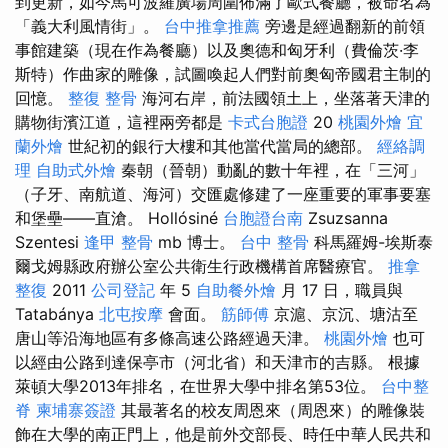
到更新，如今馬可波羅廣場周圍佈滿了歐式餐廳，被命名為
「義大利風情街」。
台中推拿推薦
旁邊是經過翻新的前領
事館建築（現在作為餐廳）以及奧德和匈牙利（費倫茨·李
斯特）作曲家的雕像，試圖喚起人們對前奧匈帝國君主制的
回憶。
整復 整骨
海河右岸，前法國領土上，坐落著天津的
購物街濱江道，這裡兩旁都是
卡式台胞證
20
桃園外燴
宜
蘭外燴
世紀初的銀行大樓和其他當代當局的總部。
經絡調
理
自助式外燴
秦朝（晉朝）動亂的數十年裡，在「三河」
（子牙、南航道、海河）交匯處修建了一座重要的軍事要塞
和堡壘——直滄。 Hollósiné
台胞證台南
Zsuzsanna
Szentesi
逢甲 整骨
mb 博士。
台中 整骨
科馬羅姆-埃斯泰
爾戈姆縣政府辦公室公共衛生行政機構首席醫療官。
推拿
整復
2011
公司登記
年 5
自助餐外燴
月 17 日，職員與
Tatabánya
北屯按摩
會面。
筋師傅
京滬、京沉、塘沽至
唐山等沿海地區有多條高速公路經過天津。
桃園外燴
也可
以經由公路到達保亭市（河北省）和天津市的吉縣。 根據
萊頓大學2013年排名，在世界大學中排名第53位。
台中整
脊
柬埔寨簽證
其最著名的校友周恩來（周恩來）的雕像裝
飾在大學的南正門上，他是前外交部長、時任中華人民共和