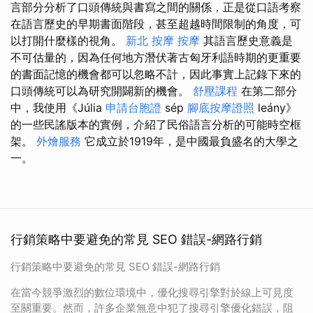
言部分分析了口頭傳統與書寫之間的關係，正是從口語考察
在語言歷史的早期書面階段，甚至超越時間限制的角度，可
以打開什麼樣的視角。
新北 按摩
按摩
其語言歷史意義是
不可估量的，因為任何地方潛伏著古匈牙利語時期的更重要
的書面記憶的機會都可以忽略不計，因此事實上記錄下來的
口頭傳統可以為研究開闢新的機會。
舒壓課程
在第二部分
中，我使用《Júlia
申請台胞證
sép
腳底按摩證照
leány》
的一些民謠版本的實例，介紹了民俗語言分析的可能時空框
架。
外燴服務
它成立於1919年，是中國最負盛名的大學之
一。
行銷策略中要避免的常見 SEO 錯誤-網路行銷
行銷策略中要避免的常見 SEO 錯誤-網路行銷
在當今競爭激烈的數位環境中，優化搜尋引擎對於線上可見度
至關重要。然而，許多企業無意中犯了搜尋引擎優化錯誤，阻