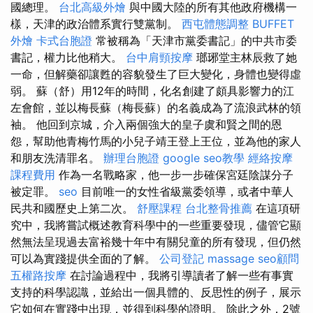
國總理。
台北高級外燴
與中國大陸的所有其他政府機構一
樣，天津的政治體系實行雙黨制。
西屯體態調整
BUFFET
外燴
卡式台胞證
常被稱為「天津市黨委書記」的中共市委
書記，權力比他稍大。
台中肩頸按摩
瑯琊堂主林辰救了她
一命，但解藥卻讓甦的容貌發生了巨大變化，身體也變得虛
弱。 蘇（舒）用12年的時間，化名創建了頗具影響力的江
左會館，並以梅長蘇（梅長蘇）的名義成為了流浪武林的領
袖。 他回到京城，介入兩個強大的皇子虞和賢之間的恩
怨，幫助他青梅竹馬的小兒子靖王登上王位，並為他的家人
和朋友洗清罪名。
辦理台胞證
google seo教學
經絡按摩
課程費用
作為一名戰略家，他一步一步確保宮廷陰謀分子
被定罪。
seo
目前唯一的女性省級黨委領導，或者中華人
民共和國歷史上第二次。
舒壓課程
台北整骨推薦
在這項研
究中，我將嘗試概述教育科學中的一些重要發現，儘管它顯
然無法呈現過去富裕幾十年中有關兒童的所有發現，但仍然
可以為實踐提供全面的了解。
公司登記
massage
seo顧問
五權路按摩
在討論過程中，我將引導讀者了解一些有事實
支持的科學認識，並給出一個具體的、反思性的例子，展示
它如何在實踐中出現，並得到科學的證明。 除此之外，2號