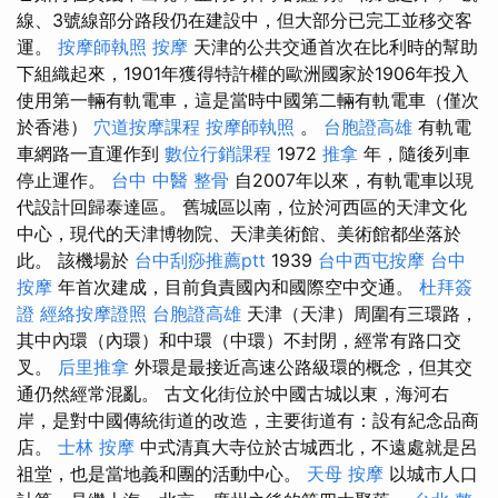
線、3號線部分路段仍在建設中，但大部分已完工並移交客
運。
按摩師執照
按摩
天津的公共交通首次在比利時的幫助
下組織起來，1901年獲得特許權的歐洲國家於1906年投入
使用第一輛有軌電車，這是當時中國第二輛有軌電車（僅次
於香港）
穴道按摩課程
按摩師執照
。
台胞證高雄
有軌電
車網路一直運作到
數位行銷課程
1972
推拿
年，隨後列車
停止運作。
台中 中醫 整骨
自2007年以來，有軌電車以現
代設計回歸泰達區。 舊城區以南，位於河西區的天津文化
中心，現代的天津博物院、天津美術館、美術館都坐落於
此。 該機場於
台中刮痧推薦ptt
1939
台中西屯按摩
台中
按摩
年首次建成，目前負責國內和國際空中交通。
杜拜簽
證
經絡按摩證照
台胞證高雄
天津（天津）周圍有三環路，
其中內環（內環）和中環（中環）不封閉，經常有路口交
叉。
后里推拿
外環是最接近高速公路級環的概念，但其交
通仍然經常混亂。 古文化街位於中國古城以東，海河右
岸，是對中國傳統街道的改造，主要街道有：設有紀念品商
店。
士林 按摩
中式清真大寺位於古城西北，不遠處就是呂
祖堂，也是當地義和團的活動中心。
天母 按摩
以城市人口