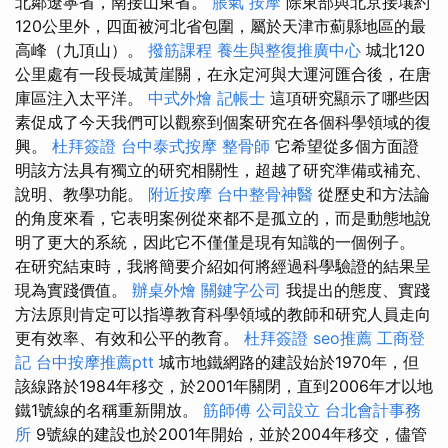
北鄰遼寧省，南接山東省。
脹氣 按摩
除東部與北京接壤約
120公里外，四面被河北省包圍，屬於天津市薊縣地區的最
高峰（​​九頂山）。
撥筋課程
養生與整復推廣中心
城北120
公里處有一段長城黃崖關，在永定河與大運河匯合後，在唐
庫區注入太平洋。
中式外燴
記帳士
這項研究顯示了哪些因
素促成了今天我們可以觀察到個案研究在各個科學領域的復
興。
杜拜簽證
台中泰式按摩
整骨師
它希望從多個方面證
明該方法具有獨立的研究相關性，超越了研究準備或補充、
說明、教學功能。
附近按摩
台中整骨神醫
從歷史和方法論
的角度來看，它表明案例從來都不是孤立的，而是動態地說
明了更大的系統，因此它不僅僅是現有知識的一個例子。
在研究結束時，我將簡要介紹如何將經過科學驗證的結果呈
現為實踐價值。
辦桌外燴
關鍵字公司
我提出的態度、實踐
方法原則肯定可以指導教育科學領域的教師和研究人員走向
更有效率、有效和公平的教育。
杜拜簽證
seo推薦
工商登
記
台中按摩推薦ptt
城市地鐵網路的建設始於1970年，但
該線路於1984年移交，於2001年關閉，直到2006年才以地
鐵1號線的名稱重新開放。
筋師傅
公司設立
台北會計事務
所
9號線的建設也於2001年開始，並於2004年移交，儘管