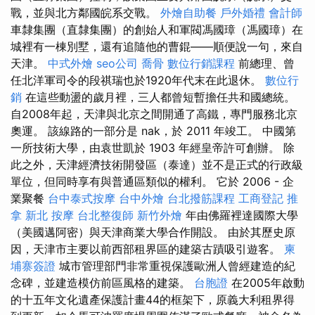
戰，並與北方鄰國皖系交戰。
外燴自助餐
戶外婚禮
會計師
車隸集團（直隸集團）的創始人和軍閥馮國璋（馮國璋）在
城裡有一棟別墅，還有追隨他的曹錕——順便說一句，來自
天津。
中式外燴
seo公司
喬骨
數位行銷課程
前總理、曾
任北洋軍司令的段祺瑞也於1920年代末在此退休。
數位行
銷
在這些動盪的歲月裡，三人都曾短暫擔任共和國總統。
自2008年起，天津與北京之間開通了高鐵，專門服務北京
奧運。 該線路的一部分是 nak，於 2011 年竣工。 中國第
一所技術大學，由袁世凱於 1903 年經皇帝許可創辦。 除
此之外，天津經濟技術開發區（泰達）並不是正式的行政級
單位，但同時享有與普通區類似的權利。 它於 2006 - 企
業聚餐
台中泰式按摩
台中外燴
台北撥筋課程
工商登記
推
拿
新北 按摩
台北整復師
新竹外燴
年由佛羅裡達國際大學
（美國邁阿密）與天津商業大學合作開設。 由於其歷史原
因，天津市主要以前西部租界區的建築古蹟吸引遊客。
柬
埔寨簽證
城市管理部門非常重視保護歐洲人曾經建造的紀
念碑，並建造模仿前區風格的建築。
台胞證
在2005年啟動
的十五年文化遺產保護計畫44的框架下，原義大利租界得