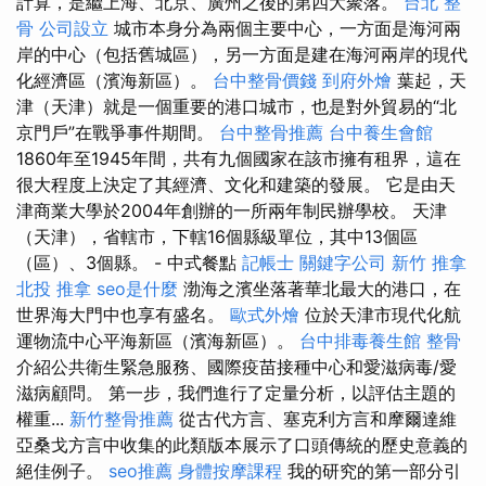
計算，是繼上海、北京、廣州之後的第四大聚落。
台北 整
骨
公司設立
城市本身分為兩個主要中心，一方面是海河兩
岸的中心（包括舊城區），另一方面是建在海河兩岸的現代
化經濟區（濱海新區）。
台中整骨價錢
到府外燴
葉起，天
津（天津）就是一個重要的港口城市，也是對外貿易的“北
京門戶”在戰爭事件期間。
台中整骨推薦
台中養生會館
1860年至1945年間，共有九個國家在該市擁有租界，這在
很大程度上決定了其經濟、文化和建築的發展。 它是由天
津商業大學於2004年創辦的一所兩年制民辦學校。 天津
（天津），省轄市，下轄16個縣級單位，其中13個區
（區）、3個縣。 - 中式餐點
記帳士
關鍵字公司
新竹 推拿
北投 推拿
seo是什麼
渤海之濱坐落著華北最大的港口，在
世界海大門中也享有盛名。
歐式外燴
位於天津市現代化航
運物流中心平海新區（濱海新區）。
台中排毒養生館
整骨
介紹公共衛生緊急服務、國際疫苗接種中心和愛滋病毒/愛
滋病顧問。 第一步，我們進行了定量分析，以評估主題的
權重...
新竹整骨推薦
從古代方言、塞克利方言和摩爾達維
亞桑戈方言中收集的此類版本展示了口頭傳統的歷史意義的
絕佳例子。
seo推薦
身體按摩課程
我的研究的第一部分引