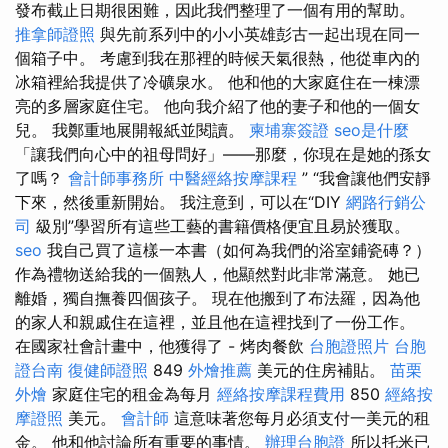
發布截止日期很困難，因此我們整理了一個有用的幫助。
推拿師證照
與先前系列中的小小英雄彭古一起出現在同一
個箱子中。 考慮到我在那裡的時候天氣很熱，他從車內的
冰箱裡給我提供了冷礦泉水。 他和他的大家庭住在一棟漂
亮的多層家庭住宅。 他向我介紹了他的妻子和他的一個女
兒。 我鄭重地展開報紙並閱讀。
柬埔寨簽證
seo是什麼
「讓我們向心中的祖母問好」——那麼，你現在是她的孫女
了嗎？
會計師事務所
中醫經絡按摩課程
” “我會讓他們安靜
下來，然後重新開始。 我注意到，可以在“DIY
網路行銷公
司
級別”學習所有這些工藝的書籍價格便宜且易於獲取。
seo
我自己買了這樣一本書（如何為我們的浴室鋪瓷磚？）
作為禮物送給我的一個熟人，他顯然對此非常滿意。 她已
離婚，獨自撫養四個孩子。 現在他搬到了布法羅，因為他
的家人和親戚住在這裡，並且他在這裡找到了一份工作。
在國家社會計畫中，他獲得了 - 烤肉餐飲
台胞證照片
台胞
證台南
復健師證照
849
外燴推薦
美元的住房補貼。
苗栗
外燴
家庭住宅的租金為每月
經絡按摩課程費用
850
經絡按
摩證照
美元。
會計師
這意味著您每月必須支付一美元的租
金。 他和他討論所有重要的事情。
辦理台胞證
所以托米已