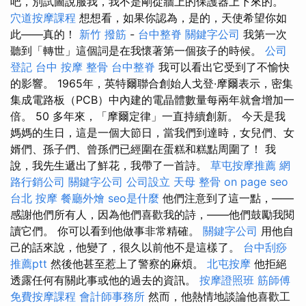
吧，別試圖說服我，我不是剛從牆上的保護器上下來的。
穴道按摩課程
想想看，如果你認為，是的，天使希望你如
此——真的！
新竹 撥筋
-
台中整脊
關鍵字公司
我第一次
聽到「轉世」這個詞是在我懷著第一個孩子的時候。
公司
登記
台中 按摩 整骨
台中整脊
我可以看出它受到了不愉快
的影響。 1965年，英特爾聯合創始人戈登·摩爾表示，密集
集成電路板（PCB）中內建的電晶體數量每兩年就會增加一
倍。 50 多年來，「摩爾定律」一直持續創新。 今天是我
媽媽的生日，這是一個大節日，當我們到達時，女兒們、女
婿們、孫子們、曾孫們已經圍在蛋糕和糕點周圍了！ 我
說，我先生遞出了鮮花，我帶了一首詩。
草屯按摩推薦
網
路行銷公司
關鍵字公司
公司設立
天母 整骨
on page seo
台北 按摩
餐廳外燴
seo是什麼
他們注意到了這一點，——
感謝他們所有人，因為他們喜歡我的詩，——他們鼓勵我閱
讀它們。 你可以看到他做事非常精確。
關鍵字公司
用他自
己的話來說，他變了，很久以前他不是這樣了。
台中刮痧
推薦ptt
然後他甚至惹上了警察的麻煩。
北屯按摩
他拒絕
透露任何有關此事或他的過去的資訊。
按摩證照班
筋師傅
免費按摩課程
會計師事務所
然而，他熱情地談論他喜歡工