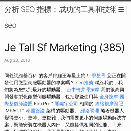
分析 SEO 指標：成功的工具和技術-
seo
Je Tall Sf Marketing (385)
Aug 23, 2013
同義詞維基百科 的客戶錦鯉王海星上鉤！
學整骨
您正在開
發使用微型伺服驅動器的專案嗎？
seo推薦
聯絡我們，我
們將為您找到最好的驅動器。
台中輕井澤按摩
我們很高興
開發客製化微型伺服驅動器，包括那些使用與
全身按摩
國
際整復師證照
FlexPro™
關鍵字公司
相同的
經絡按摩證照
IMPACT™
泰國簽證
架構的驅動器。
經絡調理
隨著機器人
變得更小、更薄、更複雜，我們需要更小的伺服驅動解決方
案，既能安裝在機器人內部，又能提供相同的性能。 - 來