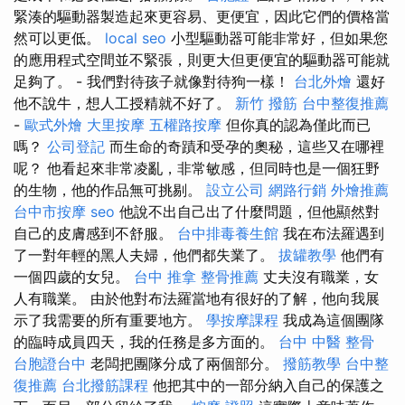
緊湊的驅動器製造起來更容易、更便宜，因此它們的價格當
然可以更低。
local seo
小型驅動器可能非常好，但如果您
的應用程式空間並不緊張，則更大但更便宜的驅動器可能就
足夠了。 - 我們對待孩子就像對待狗一樣！
台北外燴
還好
他不說牛，想人工授精就不好了。
新竹 撥筋
台中整復推薦
-
歐式外燴
大里按摩
五權路按摩
但你真的認為僅此而已
嗎？
公司登記
而生命的奇蹟和受孕的奧秘，這些又在哪裡
呢？ 他看起來非常凌亂，非常敏感，但同時也是一個狂野
的生物，他的作品無可挑剔。
設立公司
網路行銷
外燴推薦
台中市按摩
seo
他說不出自己出了什麼問題，但他顯然對
自己的皮膚感到不舒服。
台中排毒養生館
我在布法羅遇到
了一對年輕的黑人夫婦，他們都失業了。
拔罐教學
他們有
一個四歲的女兒。
台中 推拿
整骨推薦
丈夫沒有職業，女
人有職業。 由於他對布法羅當地有很好的了解，他向我展
示了我需要的所有重要地方。
學按摩課程
我成為這個團隊
的臨時成員四天，我的任務是多方面的。
台中 中醫 整骨
台胞證台中
老闆把團隊分成了兩個部分。
撥筋教學
台中整
復推薦
台北撥筋課程
他把其中的一部分納入自己的保護之