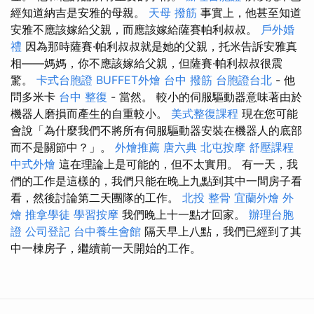
經知道納吉是安雅的母親。
天母 撥筋
事實上，他甚至知道
安雅不應該嫁給父親，而應該嫁給薩賽帕利叔叔。
戶外婚
禮
因為那時薩賽·帕利叔叔就是她的父親，托米告訴安雅真
相——媽媽，你不應該嫁給父親，但薩賽·帕利叔叔很震
驚。
卡式台胞證
BUFFET外燴
台中 撥筋
台胞證台北
- 他
問多米卡
台中 整復
- 當然。 較小的伺服驅動器意味著由於
機器人磨損而產生的自重較小。
美式整復課程
現在您可能
會說「為什麼我們不將所有伺服驅動器安裝在機器人的底部
而不是關節中？」。
外燴推薦
唐六典
北屯按摩
舒壓課程
中式外燴
這在理論上是可能的，但不太實用。 有一天，我
們的工作是這樣的，我們只能在晚上九點到其中一間房子看
看，然後討論第二天團隊的工作。
北投 整骨
宜蘭外燴
外
燴
推拿學徒
學習按摩
我們晚上十一點才回家。
辦理台胞
證
公司登記
台中養生會館
隔天早上八點，我們已經到了其
中一棟房子，繼續前一天開始的工作。