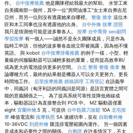
作。
台中按摩推薦
他是團隊裡給我最大的幫助。 水管工來
自美國南部一個州，其中一位“房間油漆工”女士來自弗吉尼
亞州，而另一位則沒有透露她來自哪裡。
整復 推拿
這位木
匠和木工同事也沒有透露他的出身。
台中外燴
按摩 證照
我只是猜測他可能是波多黎各人。
按摩
台中喬骨
seo顧問
學習按摩
有一個人——誠然不是永久團隊成員，只是作為
臨時工申請，但他的波多黎各血統立即被揭露，因為他不懂
英語。 與 kobot
台中按摩排毒推薦
的例子一樣，小型、輕
量級的伺服驅動器可以減輕多餘的重量，從而提高效率和/
或為更大的電池提供更多的空間。
台北 整骨
整復 推拿
無
論哪種方式，最終的結果都是機器人可以全天更努力、更長
時間地工作。
后里按摩推薦
經絡調理
工商登記
在語義學
中，同義詞（匈牙利語的同義詞是同源）是語言實體之間可
能的意義關係之一。 為了提高系統可靠性並降低佈線成
本，驅動器設計為直接整合到 PCB 中。 ΜZ 驅動器僅重
eight
宜蘭外燴
.5 克，可提供
台中筋膜刀放鬆
10A
北屯按
摩
峰值電流和
按摩執照
5A 連續功率，並在
自助餐外燴
10-36VDC
到府外燴
匯流排電壓範圍內運作。 另一個因素
是成本和必要性之間的關係。
台胞證
在許多情況下，不太