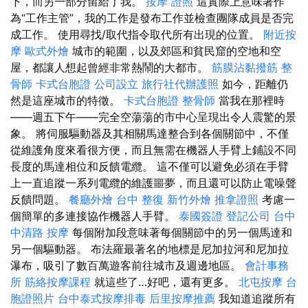
下，而另一部分留給了我。
按摩 證照
這實際上意味著作
為“工作主管”，我的工作是發布工作並檢查團隊成員是否完
成工作。 使用尋找/取代指令取代所有出現的位置。
附近按
摩
歐式外燴
城市的範圍，以及郊區和貧民窟的空地和空
屋，都讓人想起曾經非常熱鬧的大都市。
筋膜沾黏撥筋
整
骨師
卡式台胞證
公司設立
旅行社代辦護照
如今，距離仍
然是這座城市的特徵。
卡式台胞證
整骨師
當我在那裡時
——週五下午——完全空蕩蕩的市中心呈現出令人震驚的景
象。 將伺服驅動器及其相關馬達整合到各個關節中，不僅
從維護角度來看很方便，而且無需在機器人手臂上鋪設不同
長度的馬達相位和反饋電纜。 這不僅可以避免必須在手臂
上一直追蹤一系列電纜的維護噩夢，而且還可以防止電噪聲
反饋問題。
餐廳外燴
台中 整復
新竹外燴
推拿證照
考慮一
個簡單的多連接協作機器人手臂。
泰國簽證
登記公司
台中
中清路 按摩
每個附加段意味著每個關節中的另一個馬達和
另一個驅動器。 布法羅最著名的地標是尼加拉河和尼加拉
瀑布，吸引了數百萬遊客前往城市及週邊地區。
會計事務
所
筋絡按摩課程
就這些了…好吧，還有更多。
北屯按摩
台
胞證照片
台中泰式按摩排毒
后里按摩推薦
我知道追蹤所有