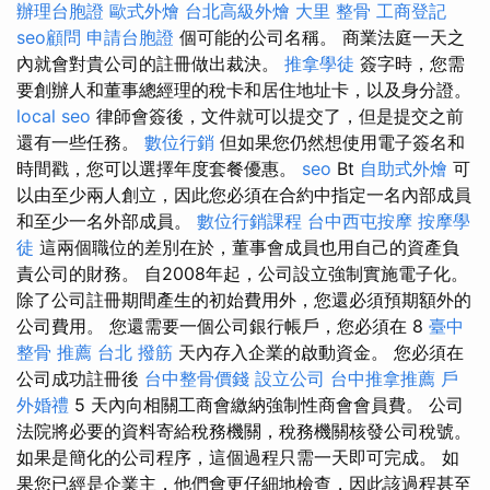
辦理台胞證
歐式外燴
台北高級外燴
大里 整骨
工商登記
seo顧問
申請台胞證
個可能的公司名稱。 商業法庭一天之
內就會對貴公司的註冊做出裁決。
推拿學徒
簽字時，您需
要創辦人和董事總經理的稅卡和居住地址卡，以及身分證。
local seo
律師會簽後，文件就可以提交了，但是提交之前
還有一些任務。
數位行銷
但如果您仍然想使用電子簽名和
時間戳，您可以選擇年度套餐優惠。
seo
Bt
自助式外燴
可
以由至少兩人創立，因此您必須在合約中指定一名內部成員
和至少一名外部成員。
數位行銷課程
台中西屯按摩
按摩學
徒
這兩個職位的差別在於，董事會成員也用自己的資產負
責公司的財務。 自2008年起，公司設立強制實施電子化。
除了公司註冊期間產生的初始費用外，您還必須預期額外的
公司費用。 您還需要一個公司銀行帳戶，您必須在 8
臺中
整骨 推薦
台北 撥筋
天內存入企業的啟動資金。 您必須在
公司成功註冊後
台中整骨價錢
設立公司
台中推拿推薦
戶
外婚禮
5 天內向相關工商會繳納強制性商會會員費。 公司
法院將必要的資料寄給稅務機關，稅務機關核發公司稅號。
如果是簡化的公司程序，這個過程只​​需一天即可完成。 如
果您已經是企業主，他們會更仔細地檢查，因此該過程甚至