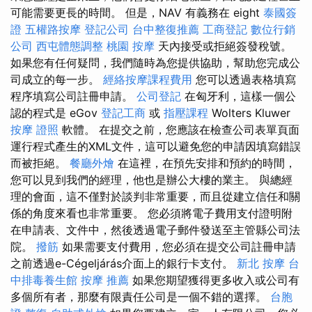
可能需要更長的時間。 但是，NAV 有義務在 eight
泰國簽
證
五權路按摩
登記公司
台中整復推薦
工商登記
數位行銷
公司
西屯體態調整
桃園 按摩
天內接受或拒絕簽發稅號。
如果您有任何疑問，我們隨時為您提供協助，幫助您完成公
司成立的每一步。
經絡按摩課程費用
您可以透過表格填寫
程序填寫公司註冊申請。
公司登記
在匈牙利，這樣一個公
認的程式是 eGov
登記工商
或
指壓課程
Wolters Kluwer
按摩 證照
軟體。 在提交之前，您應該在檢查公司表單頁面
運行程式產生的XML文件，這可以避免您的申請因填寫錯誤
而被拒絕。
餐廳外燴
在這裡，在預先安排和預約的時間，
您可以見到我們的經理，他也是辦公大樓的業主。 與總經
理的會面，這不僅對於談判非常重要，而且從建立信任和關
係的角度來看也非常重要。 您必須將電子費用支付證明附
在申請表、文件中，然後透過電子郵件發送至主管縣公司法
院。
撥筋
如果需要支付費用，您必須在提交公司註冊申請
之前透過e-Cégeljárás介面上的銀行卡支付。
新北 按摩
台
中排毒養生館
按摩 推薦
如果您期望獲得更多收入或公司有
多個所有者，那麼有限責任公司是一個不錯的選擇。
台胞