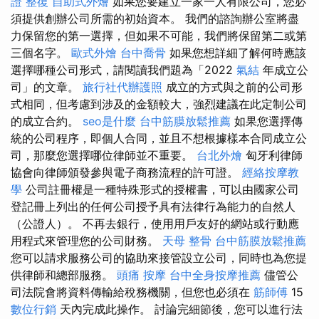
證
整復
自助式外燴
如果您要建立一家一人有限公司，您必
須提供創辦公司所需的初始資本。 我們的諮詢辦公室將盡
力保留您的第一選擇，但如果不可能，我們將保留第二或第
三個名字。
歐式外燴
台中喬骨
如果您想詳細了解何時應該
選擇哪種公司形式，請閱讀我們題為「2022
氣結
年成立公
司」的文章。
旅行社代辦護照
成立的方式與之前的公司形
式相同，但考慮到涉及的金額較大，強烈建議在此定制公司
的成立合約。
seo是什麼
台中筋膜放鬆推薦
如果您選擇傳
統的公司程序，即個人合同，並且不想根據樣本合同成立公
司，那麼您選擇哪位律師並不重要。
台北外燴
匈牙利律師
協會向律師頒發參與電子商務流程的許可證。
經絡按摩教
學
公司註冊權是一種特殊形式的授權書，可以由國家公司
登記冊上列出的任何公司授予具有法律行為能力的自然人
（公證人）。 不再去銀行，使用用戶友好的網站或行動應
用程式來管理您的公司財務。
天母 整骨
台中筋膜放鬆推薦
您可以請求服務公司的協助來接管設立公司，同時也為您提
供律師和總部服務。
頭痛 按摩
台中全身按摩推薦
儘管公
司法院會將資料傳輸給稅務機關，但您也必須在
筋師傅
15
數位行銷
天內完成此操作。 討論完細節後，您可以進行法