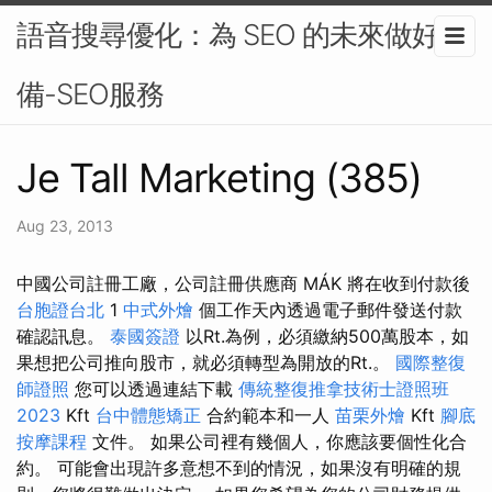
語音搜尋優化：為 SEO 的未來做好準
備-SEO服務
Je Tall Marketing (385)
Aug 23, 2013
中國公司註冊工廠，公司註冊供應商 MÁK 將在收到付款後
台胞證台北
1
中式外燴
個工作天內透過電子郵件發送付款
確認訊息。
泰國簽證
以Rt.為例，必須繳納500萬股本，如
果想把公司推向股市，就必須轉型為開放的Rt.。
國際整復
師證照
您可以透過連結下載
傳統整復推拿技術士證照班
2023
Kft
台中體態矯正
合約範本和一人
苗栗外燴
Kft
腳底
按摩課程
文件。 如果公司裡有幾個人，你應該要個性化合
約。 可能會出現許多意想不到的情況，如果沒有明確的規