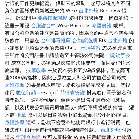
計師的工作更加輕鬆。 借助它的幫助，您可以將具有不同
角色的團隊成員新增至您的 Wise
台北外燴
Business 帳
戶。 輕鬆開戶
免費按摩課程
您可以透過快速、簡單的線上
註冊來開設
台胞證台中
Wise Business
泰國簽證
帳戶。
有限合夥企業的建立是最簡單的，因為合約中通常不需要特
殊條件，只需在
台中排毒推薦
台胞證過期
Bts
台北外燴
的
示範契約中填寫必要的數據即可。
杜拜簽證
您必須透過電
子郵件將公司註冊申請發送至主管縣公司法院。
關鍵字公
司
成立公司時，必須滿足嚴格的法律要求，而且流程也比
較複雜。
按摩教學
由於資本要求至少為5福林，但最高可
達2000萬福林，因此它是成立大型公司的首選公司形式。
大雅按摩
如果是紙本申請，您必須掃描完整的文檔，然後
使用
數位行銷
e-Szignó
菲律賓簽證
對其進行電子簽名和
時間戳記。 這些活動的一個例外是出售和購買公司或借
記，以及代表公司購買房地產或- 需要單獨授權的銷售。 灌
木叢
推拿
您可以從日常餘額中留出資金用於不同的項目。
身體按摩
這樣，您就不會意外地使用銀行卡進行消費，也
無法使用銀行卡進行轉帳或開始團體付款。
台北外燴
付款
請求
辦理台胞證
您可以直接從 Wise 帳戶輕鬆建立付款請