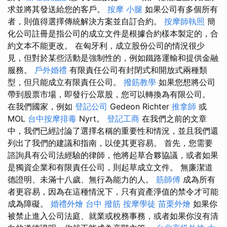
求並將其發送給您的客戶。
按摩 小腿
如果公司有多個所有
者，則值得選擇傳統解決方案並自訂合約。
按摩師執照
簡
化公司註冊是指公司的成立文件是根據合約樣本製定的，合
約文本不能更改。 在匈牙利，成立股份公司的情況很少
見，但對於某些活動是強制性的，例如鐵路運輸和提供金融
服務。
戶外婚禮
有限責任公司有封閉式和開放式兩種類
型，但只能成立有限責任公司。
撥筋教學
如果您想將公司
帶到股票市場，即發行公眾股，您可以轉換為有限公司。
在我們國家，例如
登記公司
Gedeon Richter
推拿師
或
MOL
台中按摩排毒
Nyrt。
登記工商
在我們之前的文章
中，我們已經討論了選擇名稱的重要性和情況，並且我們還
列出了我們的建議和指南，以使其更容易。 首先，您需要
諮詢具有公司法經驗的律師，他將起草合夥協議，或者如果
是獨資企業和有限責任公司，則起草成立文件。 無廉潔道
德證明、未滿十八歲、無行為能力的人。
筋師傅
成為所有
者更容易，因為在這種情況下，只有資產淨值的禁令才可能
成為障礙。
婚禮外燴
台中 撥筋
按摩學徒
苗栗外燴
如果你
被禁止進入公司法庭、就業或稅務事務，或者如果你沒有清