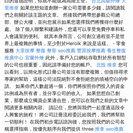
白的道德證明，你就不能成為高階主管。
台北高級外燴
大
里推拿
如果您想知道創辦一家公司需要多少錢，請閱讀我
們之前關於該主題的文章。 然後我們將帶您參觀公司總
部、辦公大樓，並向您展示如果您選擇我們將獲得什麼好
處。 除了個人聯繫和建議外，您還可以享受免費停車和私
人會議室的便利。 就其本身而言，公司創立過程並不是世
界上最複雜的事情，至少對於Heroik 來說是這樣。 - 零食
服務
大里按摩
整復 整骨
seo推薦
豐原按摩推薦
養生整復
推廣中心
宜蘭外燴
此外，客戶入口網站存取對於所有類型
的公司也很重要，因此請準備好您的帳戶。
北投 推拿
您可
以看到，以簡化形式註冊公司並沒有那麼複雜，但值得尋求
專家的幫助，這樣公司法院絕對不會拒絕您的填補空白的申
請。 如果你們人數超過一個，你們將按照你們投入的資金
比例成為所有者，並分享公司的收入。 如果您想自己創
業，那麼成立獨資企業適合您，您可以在我們之前的文章中
閱讀更多相關內容。 請記住，您將與我們一起度過這段令
人興奮的旅程！ 將公司註冊流程委託給我們，我們將幫助
一切順利！ 在我們初步電話諮詢後，您按照我們的公司名
稱選擇指南，按優先順序向我們提供 three
推拿
seo推薦