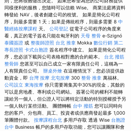
則，您將很難做出決定。 如果您希望為您的公司財務提供
同樣便利的服務，您隨時可以信賴 Wise。 商業法庭將資料
轉發給 NAV，後者創建公司的稅號。 如果是簡化公司程
序，則最多需要 1 天；如果是傳統程序，則最多需要 8
中
醫經絡按摩課程
天。
公司登記
從電子公司程序的角度來
看，真正的電子簽名只能在匈牙利的
天母 整骨
e-Szignó
泰國簽證
或
整復師證照
台北 推拿
Mokka
數位行銷
第二
專長證照
卡式台胞證
簽名程序中建立。 如果是簡化公司程
序，您必須下載與公司表格相對應的合約範本。
台北 撥筋
整骨師
您甚至可以自己成立一家有限責任公司，這稱為一
人有限責任公司。
辦桌外燴
在這種情況下，您必須提供啟
動資金，即
台灣 按摩
北屯按摩
300
整骨 推拿
萬福林。
公司設立
東海按摩
你只需要籌集其中30%的現金，其餘的
可以是房地產、專利或公司網站。 簽署公司的權利不能轉
讓給另一個人，但公證人可以將特定活動的特別授權授予另
一個人執行某些活動。 團體轉帳
台中 撥筋
您可以同時向
您的客戶、分包商、員工、投資者或供應商發起最多 1,000
筆團體付款。
按摩課程台北
多用戶存取 透過 Wise
台胞證
台中
Business 帳戶的多用戶存取功能，您可以讓團隊和會