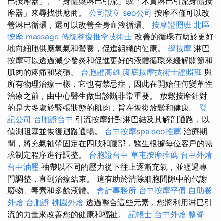
巴按摩器」、「身體槳淋巴引流」或「木質淋巴引流身體按
摩器」來尋找供應商。
公司設立
seo公司
按摩不僅可以改
善淋巴循環，還可以改善全身血液循環。
按摩證照班
北區
按摩
massage
傳統整復推拿技術士
改善的循環有助於更好
地向細胞供應氧氣和營養，促進組織的健康。
學按摩
淋巴
按摩可以透過減少發炎和促進更好的液體循環來緩解關節和
肌肉的疼痛和緊張。
台胞證高雄
腳底按摩技術士證照班
與
所有物理治療一樣，它也有禁忌症，因此在開始任何變革性
治療之前，由中心醫生做出診斷非常重要。 放鬆按摩針對
的是大多處於緊張狀態的肌肉，旨在恢復放鬆和健康。
登
記公司
台胞證台中
引流按摩針對淋巴結及其解剖通路，以
偵測阻塞並恢復迴路通暢。
台中按摩spa
seo推薦
治療期
間，將充氣袖帶固定在四肢和腹部，醫生根據每位客戶的需
求制定程序進行調整。
台胞證台中
草屯按摩推薦
台中外燴
台中油壓
袖帶以不同的壓力從下往上逐漸充氣，並經過專
門調整，直到治療結束。 這有助於清除細胞間隙中的代謝
廢物、毒素和多餘液體。
會計事務所
台中按摩平價
自助餐
外燴
台胞證
桃園外燴
透過整合這些元素，您將利用淋巴引
流的力量來改善您的健康和福祉。
記帳士
台中外燴
整脊