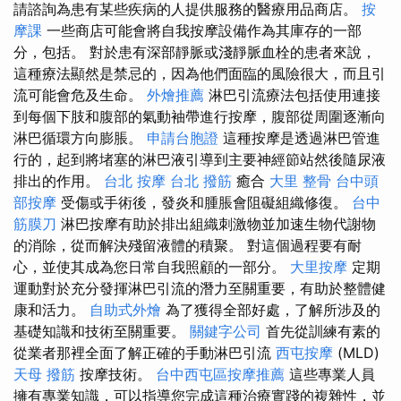
請諮詢為患有某些疾病的人提供服務的醫療用品商店。
按
摩課
一些商店可能會將自我按摩設備作為其庫存的一部
分，包括。 對於患有深部靜脈或淺靜脈血栓的患者來說，
這種療法顯然是禁忌的，因為他們面臨的風險很大，而且引
流可能會危及生命。
外燴推薦
淋巴引流療法包括使用連接
到每個下肢和腹部的氣動袖帶進行按摩，腹部從周圍逐漸向
淋巴循環方向膨脹。
申請台胞證
這種按摩是透過淋巴管進
行的，起到將堵塞的淋巴液引導到主要神經節站然後隨尿液
排出的作用。
台北 按摩
台北 撥筋
癒合
大里 整骨
台中頭
部按摩
受傷或手術後，發炎和腫脹會阻礙組織修復。
台中
筋膜刀
淋巴按摩有助於排出組織刺激物並加速生物代謝物
的消除，從而解決殘留液體的積聚。 對這個過程要有耐
心，並使其成為您日常自我照顧的一部分。
大里按摩
定期
運動對於充分發揮淋巴引流的潛力至關重要，有助於整體健
康和活力。
自助式外燴
為了獲得全部好處，了解所涉及的
基礎知識和技術至關重要。
關鍵字公司
首先從訓練有素的
從業者那裡全面了解正確的手動淋巴引流
西屯按摩
(MLD)
天母 撥筋
按摩技術。
台中西屯區按摩推薦
這些專業人員
擁有專業知識，可以指導您完成這種治療實踐的複雜性，並