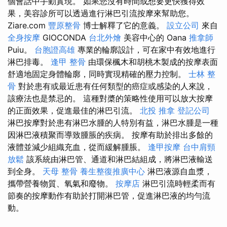
個會話中手動實現。 如果您沒有時間或想要更快獲得效
果，美容診所可以透過進行淋巴引流按摩來幫助您。
Ziare.com
豐原整骨
博士解釋了它的意義。
設立公司
來自
全身按摩
GIOCONDA
台北外燴
美容中心的 Oana
推拿師
Puiu。
台胞證高雄
專業的輪廓設計，可在家中有效地進行
淋巴排毒。
逢甲 整骨
由環保楓木和胡桃木製成的按摩表面
舒適地固定身體輪廓，同時實現精確的壓力控制。
士林 整
骨
對於患有或最近患有任何類型的癌症或感染的人來說，
該療法也是禁忌的。 這種對槳的策略性使用可以放大按摩
的正面效果，促進最佳的淋巴引流。
北投 推拿
登記公司
淋巴按摩對於患有淋巴水腫的人特別有益，淋巴水腫是一種
因淋巴液積聚而導致腫脹的疾病。 按摩有助於排出多餘的
液體並減少組織充血，從而緩解腫脹。
逢甲按摩
台中肩頸
放鬆
該系統由淋巴管、通道和淋巴結組成，將淋巴液輸送
到全身。
天母 整骨
養生整復推廣中心
淋巴液源自血漿，
攜帶營養物質、氧氣和廢物。
按摩店
淋巴引流時輕柔而有
節奏的按摩動作有助於打開淋巴管，促進淋巴液的均勻流
動。