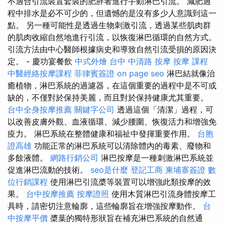
不適合引流裝置套裝的肥胖者進行手動淋巴引流。 減肥過
程中排水是必不可少的，但遺憾的是沒有多少人意識到這一
點。 另一種可能性是透過生物刺激引流，透過某些肌肉群
的肌肉收縮自然地進行引流，以恢復淋巴循環的自然方式。
引流方法由中心醫師根據病史和導致自然引流​​受損的原因決
定。 - 慶功宴餐飲
中式外燴
台中 中清路 按摩
按摩 課程
中醫經絡按摩課程
菲律賓簽證
on page seo
淋巴結就像治
癒植物，淋巴系統的過濾器，在這個重要的過程中是不可或
缺的，不僅對於保持美麗，而且對於保持健康尤其重要。
台中全身按摩推薦
關鍵字公司
透過這個「清潔」過程，可
以改善皮膚外觀、血液循環、減少腰圍、恢復活力和增強免
疫力。 淋巴系統在整體健康和福祉中發揮重要作用。
台胞
證高雄
功能正常的淋巴系統可以清除體內的毒素、廢物和
多餘液體。
網路行銷公司
淋巴按摩是一種刺激淋巴系統並
促進淋巴流動的技術。
seo是什麼
登記工商
柬埔寨簽證
數
位行銷課程
使用淋巴引流槳等裝置可以增強此類按摩的效
果。
台中按摩推薦
按摩證照
使用木質淋巴引流身體按摩工
具時，請密切注意輪廓，這些輪廓旨在增強按摩動作。
台
中按摩平價
槳葉的獨特形狀旨在補充淋巴系統的自然通