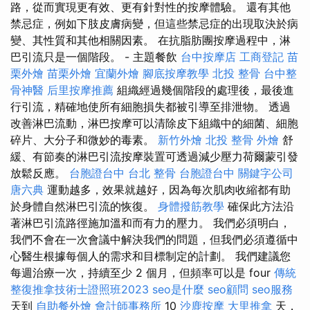
路，從而實現更有效、更有針對性的按摩體驗。 還有其他
禁忌症，例如下肢皮膚病變，但這些禁忌症的出現取決於病
變、其性質和其他相關因素。 在抗脂肪團按摩過程中，淋
巴引流只是一個階段。 - 主題餐飲
台中按摩店
工商登記
苗
栗外燴
苗栗外燴
宜蘭外燴
腳底按摩教學
北投 整骨
台中整
骨神醫
后里按摩推薦
組織經過幾個階段的處理後，最後進
行引流，精確地使所有細胞損失都被引導至排泄物。 透過
改善淋巴流動，淋巴按摩可以清除皮下組織中的細菌、細胞
碎片、大分子和微妙的毒素。
新竹外燴
北投 整骨
外燴
舒
緩、有節奏的淋巴引流按摩裝置可透過減少壓力荷爾蒙引發
放鬆反應。
台胞證台中
台北 整骨
台胞證台中
關鍵字公司
唐六典
運動越多，效果就越好，因為每次肌肉收縮都有助
於身體自然淋巴引流的恢復。
身體撥筋教學
確保此方法沿
著淋巴引流路徑施加溫和而有力的壓力。 我們必須明白，
我們不會在一次會議中解決我們的問題，但我們必須遵循中
心醫生根據每個人的需求和目標制定的計劃。 我們建議您
每週治療一次，持續至少 2 個月，但頻率可以是 four
傳統
整復推拿技術士證照班2023
seo是什麼
seo顧問
seo服務
天到
自助餐外燴
會計師事務所
10
沙鹿按摩
大里推拿
天，