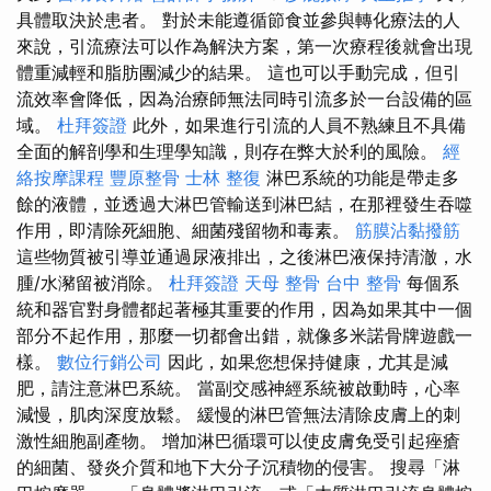
具體取決於患者。 對於未能遵循節食並參與轉化療法的人
來說，引流療法可以作為解決方案，第一次療程後就會出現
體重減輕和脂肪團減少的結果。 這也可以手動完成，但引
流效率會降低，因為治療師無法同時引流多於一台設備的區
域。
杜拜簽證
此外，如果進行引流的人員不熟練且不具備
全面的解剖學和生理學知識，則存在弊大於利的風險。
經
絡按摩課程
豐原整骨
士林 整復
淋巴系統的功能是帶走多
餘的液體，並透過大淋巴管輸送到淋巴結，在那裡發生吞噬
作用，即清除死細胞、細菌殘留物和毒素。
筋膜沾黏撥筋
這些物質被引導並通過尿液排出，之後淋巴液保持清澈，水
腫/水瀦留被消除。
杜拜簽證
天母 整骨
台中 整骨
每個系
統和器官對身體都起著極其重要的作用，因為如果其中一個
部分不起作用，那麼一切都會出錯，就像多米諾骨牌遊戲一
樣。
數位行銷公司
因此，如果您想保持健康，尤其是減
肥，請注意淋巴系統。 當副交感神經系統被啟動時，心率
減慢，肌肉深度放鬆。 緩慢的淋巴管無法清除皮膚上的刺
激性細胞副產物。 增加淋巴循環可以使皮膚免受引起痤瘡
的細菌、發炎介質和地下大分子沉積物的侵害。 搜尋「淋