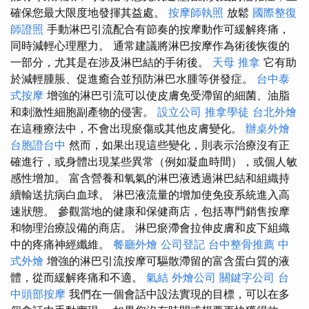
確保您最大限度地發揮其益處。
按摩師執照
放鬆
國際整復
師證照
手動淋巴引流配合有節奏的按摩動作可緩解疼痛，
同時減輕心理壓力。 通常建議將淋巴按摩作為術後恢復的
一部分，尤其是在涉及淋巴結的手術後。
天母 推拿
它有助
於減輕腫脹、促進癒合並預防淋巴水腫等併發症。
台中泰
式按摩
增強的淋巴引流可以使皮膚免受滯留的細菌、油脂
和刺激性細胞副產物的侵害。
設立公司
推拿學徒
台北外燴
在這種療法中，不會出現瘀傷或其他皮膚變化。
辦桌外燴
台胞證台中
然而，如果出現這些變化，則表示治療沒有正
確進行，或身體出現某些異常（例如凝血時間），或個人敏
感性增加。 富含營養和氧氣的淋巴液透過淋巴結和組織持
續輸送抗病白血球。 淋巴液流量的增加使免疫系統進入高
速狀態。 參觀當地的健康和保健商店，包括專門銷售按摩
和物理治療設備的商店。 淋巴瘀滯會拉伸皮膚和皮下組織
中的疼痛神經纖維。
餐廳外燴
公司登記
台中整骨推薦
中
式外燴
增強的淋巴引流按摩可驅散滯留的富含蛋白質的液
體，從而緩解疼痛和不適。
氣結
外燴公司
關鍵字公司
台
中頭部按摩
我們在一個會話中設法實現的目標，可以在多