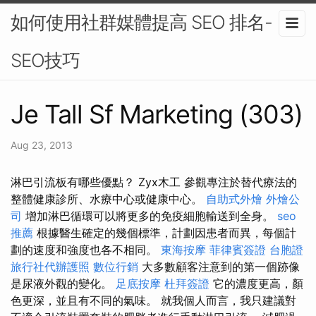
如何使用社群媒體提高 SEO 排名-
SEO技巧
Je Tall Sf Marketing (303)
Aug 23, 2013
淋巴引流板有哪些優點？ Zyx木工 參觀專注於替代療法的
整體健康診所、水療中心或健康中心。
自助式外燴
外燴公
司
增加淋巴循環可以將更多的免疫細胞輸送到全身。
seo
推薦
根據醫生確定的幾個標準，計劃因患者而異，每個計
劃的速度和強度也各不相同。
東海按摩
菲律賓簽證
台胞證
旅行社代辦護照
數位行銷
大多數顧客注意到的第一個跡像
是尿液外觀的變化。
足底按摩
杜拜簽證
它的濃度更高，顏
色更深，並且有不同的氣味。 就我個人而言，我只建議對