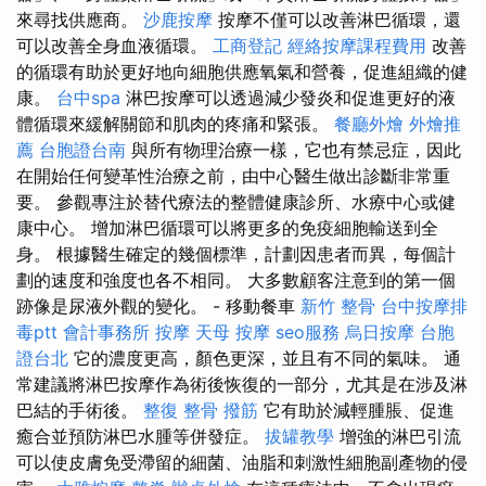
來尋找供應商。
沙鹿按摩
按摩不僅可以改善淋巴循環，還
可以改善全身血液循環。
工商登記
經絡按摩課程費用
改善
的循環有助於更好地向細胞供應氧氣和營養，促進組織的健
康。
台中spa
淋巴按摩可以透過減少發炎和促進更好的液
體循環來緩解關節和肌肉的疼痛和緊張。
餐廳外燴
外燴推
薦
台胞證台南
與所有物理治療一樣，它也有禁忌症，因此
在開始任何變革性治療之前，由中心醫生做出診斷非常重
要。 參觀專注於替代療法的整體健康診所、水療中心或健
康中心。 增加淋巴循環可以將更多的免疫細胞輸送到全
身。 根據醫生確定的幾個標準，計劃因患者而異，每個計
劃的速度和強度也各不相同。 大多數顧客注意到的第一個
跡像是尿液外觀的變化。 - 移動餐車
新竹 整骨
台中按摩排
毒ptt
會計事務所
按摩
天母 按摩
seo服務
烏日按摩
台胞
證台北
它的濃度更高，顏色更深，並且有不同的氣味。 通
常建議將淋巴按摩作為術後恢復的一部分，尤其是在涉及淋
巴結的手術後。
整復 整骨
撥筋
它有助於減輕腫脹、促進
癒合並預防淋巴水腫等併發症。
拔罐教學
增強的淋巴引流
可以使皮膚免受滯留的細菌、油脂和刺激性細胞副產物的侵