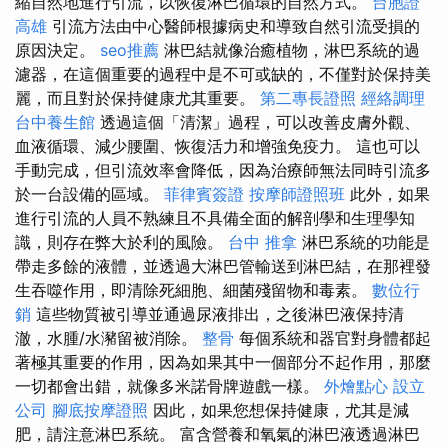
縮自然地進行引流，以恢復淋巴循環的自然方式。
台胞證
高雄
引流方法由中心醫師根據病史和導致自然引流​​受損的
原因決定。
seo推薦
淋巴結就像治癒植物，淋巴系統的過
濾器，在這個重要的過程中是不可或缺的，不僅對於保持美
麗，而且對於保持健康尤其重要。
第二專長證照
經絡調理
台中養生館
透過這個「清潔」過程，可以改善皮膚外觀、
血液循環、減少腰圍、恢復活力和增強免疫力。 這也可以
手動完成，但引流效率會降低，因為治療師無法同時引流多
於一台設備的區域。
菲律賓簽證
按摩師證照班
此外，如果
進行引流的人員不熟練且不具備全面的解剖學和生理學知
識，則存在弊大於利的風險。
台中 推拿
淋巴系統的功能是
帶走多餘的液體，並透過大淋巴管輸送到淋巴結，在那裡發
生吞噬作用，即清除死細胞、細菌殘留物和毒素。
數位行
銷
這些物質被引導並通過尿液排出，之後淋巴液保持清
澈，水腫/水瀦留被消除。
整骨
每個系統和器官對身體都起
著極其重要的作用，因為如果其中一個部分不起作用，那麼
一切都會出錯，就像多米諾骨牌遊戲一樣。
外燴點心
設立
公司
腳底按摩證照
因此，如果您想保持健康，尤其是減
肥，請注意淋巴系統。 富含營養和氧氣的淋巴液透過淋巴