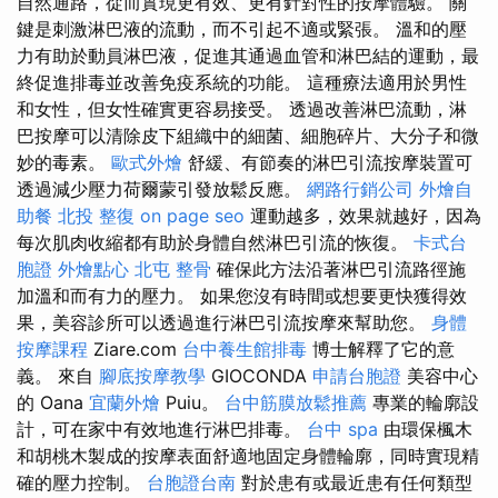
自然通路，從而實現更有效、更有針對性的按摩體驗。 關
鍵是刺激淋巴液的流動，而不引起不適或緊張。 溫和的壓
力有助於動員淋巴液，促進其通過血管和淋巴結的運動，最
終促進排毒並改善免疫系統的功能。 這種療法適用於男性
和女性，但女性確實更容易接受。 透過改善淋巴流動，淋
巴按摩可以清除皮下組織中的細菌、細胞碎片、大分子和微
妙的毒素。
歐式外燴
舒緩、有節奏的淋巴引流按摩裝置可
透過減少壓力荷爾蒙引發放鬆反應。
網路行銷公司
外燴自
助餐
北投 整復
on page seo
運動越多，效果就越好，因為
每次肌肉收縮都有助於身體自然淋巴引流的恢復。
卡式台
胞證
外燴點心
北屯 整骨
確保此方法沿著淋巴引流路徑施
加溫和而有力的壓力。 如果您沒有時間或想要更快獲得效
果，美容診所可以透過進行淋巴引流按摩來幫助您。
身體
按摩課程
Ziare.com
台中養生館排毒
博士解釋了它的意
義。 來自
腳底按摩教學
GIOCONDA
申請台胞證
美容中心
的 Oana
宜蘭外燴
Puiu。
台中筋膜放鬆推薦
專業的輪廓設
計，可在家中有效地進行淋巴排毒。
台中 spa
由環保楓木
和胡桃木製成的按摩表面舒適地固定身體輪廓，同時實現精
確的壓力控制。
台胞證台南
對於患有或最近患有任何類型