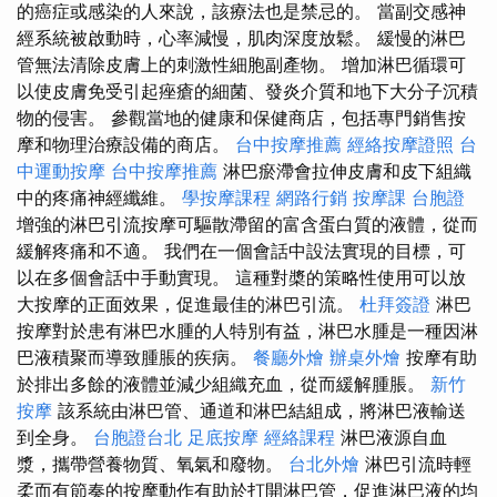
的癌症或感染的人來說，該療法也是禁忌的。 當副交感神
經系統被啟動時，心率減慢，肌肉深度放鬆。 緩慢的淋巴
管無法清除皮膚上的刺激性細胞副產物。 增加淋巴循環可
以使皮膚免受引起痤瘡的細菌、發炎介質和地下大分子沉積
物的侵害。 參觀當地的健康和保健商店，包括專門銷售按
摩和物理治療設備的商店。
台中按摩推薦
經絡按摩證照
台
中運動按摩
台中按摩推薦
淋巴瘀滯會拉伸皮膚和皮下組織
中的疼痛神經纖維。
學按摩課程
網路行銷
按摩課
台胞證
增強的淋巴引流按摩可驅散滯留的富含蛋白質的液體，從而
緩解疼痛和不適。 我們在一個會話中設法實現的目標，可
以在多個會話中手動實現。 這種對槳的策略性使用可以放
大按摩的正面效果，促進最佳的淋巴引流。
杜拜簽證
淋巴
按摩對於患有淋巴水腫的人特別有益，淋巴水腫是一種因淋
巴液積聚而導致腫脹的疾病。
餐廳外燴
辦桌外燴
按摩有助
於排出多餘的液體並減少組織充血，從而緩解腫脹。
新竹
按摩
該系統由淋巴管、通道和淋巴結組成，將淋巴液輸送
到全身。
台胞證台北
足底按摩
經絡課程
淋巴液源自血
漿，攜帶營養物質、氧氣和廢物。
台北外燴
淋巴引流時輕
柔而有節奏的按摩動作有助於打開淋巴管，促進淋巴液的均