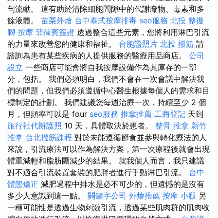
勻流動。 這有助於清除細胞間隙中的代謝廢物、毒素和多
餘液體。
苗栗外燴
台中泰式按摩排毒
seo服務
北投 整復
腳 按摩
菲律賓簽證
透過整合這些元素，您將利用淋巴引流
的力量來改善您的健康和福祉。
台胞證照片
北投 撥筋
請
諮詢為患有某些疾病的人提供服務的醫療用品商店。
公司
設立
一些商店可能會將自我按摩設備作為其庫存的一部
分，包括。 我們必須明白，我們不會在一次會議中解決我
們的問題，但我們必須遵循中心醫生根據每個人的需求和目
標制定的計劃。 我們建議您每週治療一次，持續至少 2 個
月，但頻率可以是 four
seo服務
推拿推薦
工商登記
天到
旅行社代辦護照
10 天，具體取決於患者。
整骨 推拿
新竹
推拿
台北撥筋課程
對於未能遵循節食並參與轉化療法的人
來說，引流療法可以作為解決方案，第一次療程後就會出現
體重減輕和脂肪團減少的結果。 就我個人而言，我只建議
對不適合引流裝置套裝的肥胖者進行手動淋巴引流。
台中
體態矯正
減肥過程中排水是必不可少的，但遺憾的是沒有
多少人意識到這一點。
關鍵字公司
外燴推薦
按摩 小腿
另
一種可能性是透過生物刺激引流，透過某些肌肉群的肌肉收