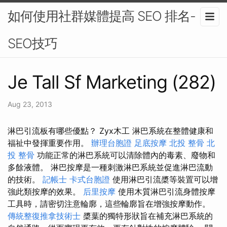
如何使用社群媒體提高 SEO 排名-
SEO技巧
Je Tall Sf Marketing (282)
Aug 23, 2013
淋巴引流板有哪些優點？ Zyx木工 淋巴系統在整體健康和
福祉中發揮重要作用。
辦理台胞證
足底按摩
北投 整骨
北
投 整骨
功能正常的淋巴系統可以清除體內的毒素、廢物和
多餘液體。 淋巴按摩是一種刺激淋巴系統並促進淋巴流動
的技術。
記帳士
卡式台胞證
使用淋巴引流槳等裝置可以增
強此類按摩的效果。
后里按摩
使用木質淋巴引流身體按摩
工具時，請密切注意輪廓，這些輪廓旨在增強按摩動作。
傳統整復推拿技術士
槳葉的獨特形狀旨在補充淋巴系統的