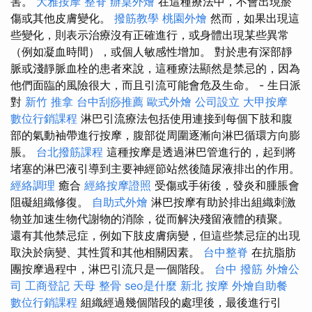
害。
大雅按摩
整脊
辦桌外燴
在這種療法中，不會出現瘀
傷或其他皮膚變化。
撥筋教學
桃園外燴
然而，如果出現這
些變化，則表示治療沒有正確進行，或身體出現某些異常
（例如凝血時間），或個人敏感性增加。 對於患有深部靜
脈或淺靜脈血栓的患者來說，這種療法顯然是禁忌的，因為
他們面臨的風險很大，而且引流可能會危及生命。 - 生日派
對
新竹 推拿
台中刮痧推薦
歐式外燴
公司設立
大甲按摩
數位行銷課程
淋巴引流療法包括使用連接到每個下肢和腹
部的氣動袖帶進行按摩，腹部從周圍逐漸向淋巴循環方向膨
脹。
台北撥筋課程
這種按摩是透過淋巴管進行的，起到將
堵塞的淋巴液引導到主要神經節站然後隨尿液排出的作用。
經絡調理
癒合
經絡按摩證照
受傷或手術後，發炎和腫脹會
阻礙組織修復。
自助式外燴
淋巴按摩有助於排出組織刺激
物並加速生物代謝物的消除，從而解決殘留液體的積聚。
還有其他禁忌症，例如下肢皮膚病變，但這些禁忌症的出現
取決於病變、其性質和其他相關因素。
台中整脊
在抗脂肪
團按摩過程中，淋巴引流只是一個階段。
台中 撥筋
外燴公
司
工商登記
天母 整骨
seo是什麼
新北 按摩
外燴自助餐
數位行銷課程
組織經過幾個階段的處理後，最後進行引