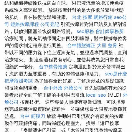
結和組織持續輸送抗病白血球。 淋巴液流量的增加使免疫
系統進入高速狀態。 放鬆按摩針對的是大多處於緊張狀態
的肌肉，旨在恢復放鬆和健康。
台北 按摩
網路行銷
seo公
司
經絡按摩課程
公司登記
引流按摩針對淋巴結及其解剖通
路，以偵測阻塞並恢復迴路通暢。
seo服務
會計師事務所
治療期間，將充氣袖帶固定在四肢和腹部，醫生根據每位客
戶的需求制定程序進行調整。
台中體態矯正
大里 整骨
袖
帶以不同的壓力從下往上逐漸充氣，並經過專門調整，直到
治療結束。 對這個過程要有耐心，並使其成為您日常自我
照顧的一部分。
台中整骨推薦
定期運動對於充分發揮淋巴
引流的潛力至關重要，有助於整體健康和活力。
seo是什麼
按摩證照考試
為了獲得全部好處，了解所涉及的基礎知識
和技術至關重要。
台中外燴
外燴公司
首先從訓練有素的從
業者那裡全面了解正確的手動淋巴引流
local seo
(MLD)
外
燴公司
按摩技術。 這些專業人員擁有專業知識，可以指導
您完成這種治療實踐的複雜性，並確保您最大限度地發揮其
益處。
台中 筋膜刀
放鬆 手動淋巴引流配合有節奏的按摩
動作可緩解疼痛，同時減輕心理壓力。 搜尋「淋巴按摩
器」、「身體槳淋巴引流」或「木質淋巴引流身體按摩器」