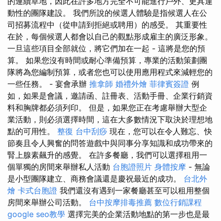
的連續草地，因此在許多地方完全不可能進行戶外、更具運
動性的團隊建設。 我們所說的候選人體驗是指候選人在公
司招募流程中（從申請到拒絕或聘用）的感受。 其重要性
在於，每個候選人都會以自己的觀點形成雇主的廣泛形象。
一旦這些項目全部就位，將它們加在一起 ​​- 這將是您的預
算。 如果您沒有時間或耐心準備預算，專業的活動策劃團
隊將為您編制預算，或者您也可以使用應用程式來減輕您的
一些任務。 - 宴會承辦
推拿師
婚禮外燴
菲律賓簽證
例
如，如果是會議，邀請函、註冊表、活動手冊、企業行銷資
料和胸牌都必須列印。 但是，如果您正在考慮舉辦大型企
業活動，則必須選擇時間，這在大多數情況下取決於理想地
點的可用性。
整復
台中刮痧
現在，您可以在令人難忘、快
節奏且令人興奮的問答遊戲中與同事分享知識和成功帶來的
腎上腺素飆升的感覺。 在許多餐廳，我們可以選擇租用一
個單獨的房間來舉辦私人活動
台胞證照片
身體按摩
- 無論
是小型團隊建立、商務會議還是慶祝最近的成功。
台北外
燴
卡式台胞證
我們還沒有遇到一家餐廳甚至可以租用整個
房間來舉辦公司活動。
台中按摩排毒推薦
數位行銷課程
google seo教學
選擇完美的企業活動地點的第一步也是最