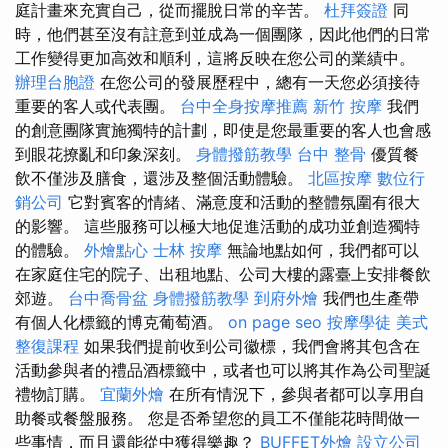
庭計畫來充實自己，從而擺脫日常的辛苦。
杜拜簽證
同
時，他們甚至沒有註意到並成為一個團隊，因此他們的日常
工作變得更加高效和順利，這將反映在您公司的業績中。
辦理台胞證
在您公司的發展歷程中，總有一天您必須接待
重要的客人或代表團。
台中全身按摩推薦
新竹 按摩
我們
的創意團隊實施獨特的計劃，即使是您最重要的客人也會感
到眼花撩亂和印象深刻。
身體撥筋教學
台中 整骨
優質餐
飲不僅涉及膳食，還涉及整個活動體驗。
北區按摩
數位行
銷公司
它對賓客的情緒、滿意度和活動的整體氛圍有很大
的影響。 這些服務可以極大地促進活動的成功並創造獨特
的體驗。
外燴點心
士林 按摩
無論地點如何，我們都可以
在家庭住宅的院子、出租地點、公司大樓的露臺上安排餐飲
郊遊。
台中喬骨盆
身體撥筋教學
到府外燴
我們也生產帶
有個人化標籤的博克葡萄酒。
on page seo
按摩學徒
美式
整復課程
如果我們提前收到公司徽標，我們會將其包含在
活動參與者的禮品酒標籤中，或者也可以將其作為公司聖誕
禮物訂購。
宜蘭外燴
在所有情況下，參與者都可以享用自
助餐或餐盤服務。 您是否希望您的員工不僅能花時間做一
些事情，而且還能從中獲得樂趣？
BUFFET外燴
設立公司