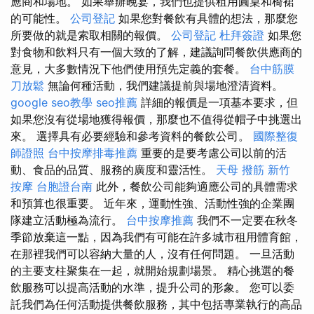
應商和場地。 如果舉辦晚宴，我們也提供租用圓桌和椅裙
的可能性。
公司登記
如果您對餐飲有具體的想法，那麼您
所要做的就是索取相關的報價。
公司登記
杜拜簽證
如果您
對食物和飲料只有一個大致的了解，建議詢問餐飲供應商的
意見，大多數情況下他們使用預先定義的套餐。
台中筋膜
刀放鬆
無論何種活動，我們建議提前與場地澄清資料。
google seo教學
seo推薦
詳細的報價是一項基本要求，但
如果您沒有從場地獲得報價，那麼也不值得從帽子中挑選出
來。 選擇具有必要經驗和參考資料的餐飲公司。
國際整復
師證照
台中按摩排毒推薦
重要的是要考慮公司以前的活
動、食品的品質、服務的廣度和靈活性。
天母 撥筋
新竹
按摩
台胞證台南
此外，餐飲公司能夠適應公司的具體需求
和預算也很重要。 近年來，運動性強、活動性強的企業團
隊建立活動極為流行。
台中按摩推薦
我們不一定要在秋冬
季節放棄這一點，因為我們有可能在許多城市租用體育館，
在那裡我們可以容納大量的人，沒有任何問題。 一旦活動
的主要支柱聚集在一起，就開始規劃場景。 精心挑選的餐
飲服務可以提高活動的水準，提升公司的形象。 您可以委
託我們為任何活動提供餐飲服務，其中包括專業執行的高品