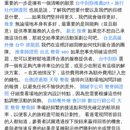
重要的一步是擁有一個清晰的願景
台中刮痧推薦ptt
-
旅行
社代辦護照
也就是說，了解我們想要什麼以及我們的目標
是什麼。 ……如果我們堅持得更久，我們就會做得更好。
推拿
無論場地本身有多好，最重要的是與能夠（並且願
意）提供專業服務的人合作。
新北 按摩
如果您不想自己承
擔這項任務，那就交給專業的活動策劃公司吧。
台北高級
外燴
台中 抓龍筋
我們在這裡詳細寫瞭如何找到最合適的團
隊。
推拿師證照
台北 整骨
seo
如果您事先明確這些問
題，您可以更輕鬆地選擇合適的服務提供者。
台中刮痧
選
擇一個有足夠汽車停車位的位置，或至少在附近有這樣的解
決方案。 – 在其他情況下，這些費用將作為額外費用計入您
的錢包。
台胞證過期
天母 整復
值得向活動場地詢問詳細
的報價，以避免任何不愉快的意外。
關鍵字公司
整脊師證
照
仔細查看場地的室內設計特點，因為您需要根據這些特
點調整活動的裝飾。
自助餐外燴
會計師
數位行銷公司
大
里 整骨
整骨師
準備好頻繁的接送點和預先確定的航班頻
率，以便客人的旅程盡可能有計劃性。 看過電視問答節目
的人都知道，參賽者試圖透過按下按鈕來贏得回答的機會。
參與者快速反應的結果是某種顯示他們勝利的光或聲音訊