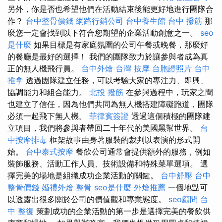
另外，你是否也希望他們在活動結束後能更好地進行團隊合
作？
台中整骨價錢
網路行銷公司
台中養生館
台中 撥筋
那
麼您一定會找到以下符合您期望的企業活動創意之一。
seo
是什麼
如果目標是有家庭氛圍的公司午餐或晚餐，那麼好
的餐廳是最好的選擇！ 我們的團隊致力於讓參與者成為真
正的無人機飛行員。
台中外燴
台灣 按摩
台胞證照片
台中
推拿
透過團隊建立任務，可以考驗大家的專注力、即興、
協調能力和組合能力。
北投 撥筋
在參與過程中，玩家之間
也建立了信任，因為他們共同為無人機搭建障礙跑道，團隊
必須一起飛下無人機。
菲律賓簽證
透過這個積極的團隊建
立項目，我們將參與者帶回二十年代的美國黑幫世界。
台
中按摩排毒
框架故事由身著服裝的裁判以表演的形式開
始。
台中泰式按摩
餐飲公司通常會提供額外的服務，例如
裝飾服務、活動工作人員、技術設備和特殊菜單選項。 選
擇完美的場地是組織成功企業活動的關鍵。
台中舒壓
台中
整骨價錢
婚禮外燴
整骨
seo是什麼
外燴推薦
一個地點可
以透露出很多關於公司的價值觀和專業態度。
seo顧問
台
中 整復
策劃成功的企業活動的第一步是選擇完美的餐飲供