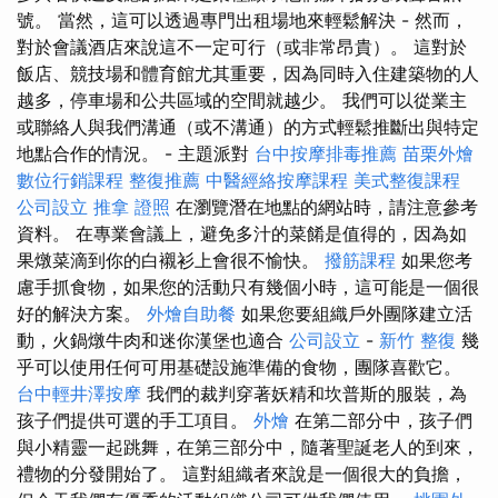
號。 當然，這可以透過專門出租場地來輕鬆解決 - 然而，
對於會議酒店來說這不一定可行（或非常昂貴）。 這對於
飯店、競技場和體育館尤其重要，因為同時入住建築物的人
越多，停車場和公共區域的空間就越少。 我們可以從業主
或聯絡人與我們溝通（或不溝通）的方式輕鬆推斷出與特定
地點合作的情況。 - 主題派對
台中按摩排毒推薦
苗栗外燴
數位行銷課程
整復推薦
中醫經絡按摩課程
美式整復課程
公司設立
推拿 證照
在瀏覽潛在地點的網站時，請注意參考
資料。 在專業會議上，避免多汁的菜餚是值得的，因為如
果燉菜滴到你的白襯衫上會很不愉快。
撥筋課程
如果您考
慮手抓食物，如果您的活動只有幾個小時，這可能是一個很
好的解決方案。
外燴自助餐
如果您要組織戶外團隊建立活
動，火鍋燉牛肉和迷你漢堡也適合
公司設立
-
新竹 整復
幾
乎可以使用任何可用基礎設施準備的食物，團隊喜歡它。
台中輕井澤按摩
我們的裁判穿著妖精和坎普斯的服裝，為
孩子們提供可選的手工項目。
外燴
在第二部分中，孩子們
與小精靈一起跳舞，在第三部分中，隨著聖誕老人的到來，
禮物的分發開始了。 這對組織者來說是一個很大的負擔，