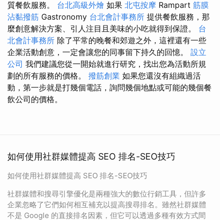
質餐飲服務。
台北高級外燴
如果
北屯按摩
Rampart
筋膜
沾黏撥筋
Gastronomy
台北會計事務所
提供餐飲服務，那
麼創意解決方案、引人注目且美味的小吃就得到保證。
台
北會計事務所
除了平常的晚餐和郊遊之外，這裡還有一些
企業活動創意，一定會讓您的同事留下持久的回憶。
設立
公司
我們建議您從一開始就進行研究，找出您為活動所規
劃的所有服務的價格。
撥筋創業
如果您還沒有組織過活
動，第一步就是打幾個電話，詢問幾個地點或可能的幾個餐
飲公司的價格。
如何使用社群媒體提高 SEO 排名-SEO技巧
如何使用社群媒體提高 SEO 排名-SEO技巧
社群媒體和搜尋引擎優化是兩種強大的數位行銷工具，但許多
企業忽略了它們如何相互補充以提高搜尋排名。雖然社群媒體
不是 Google 的直接排名因素，但它可以透過多種有效方式間