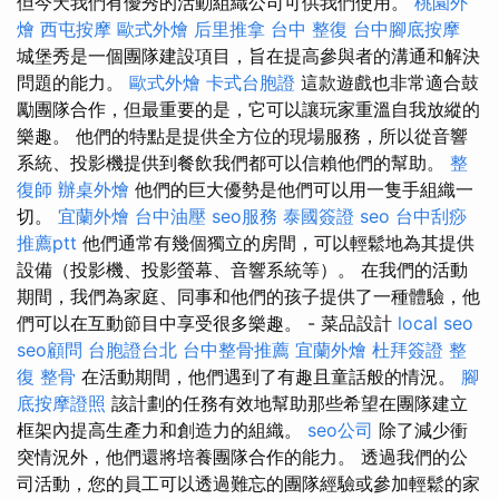
但今天我們有優秀的活動組織公司可供我們使用。
桃園外
燴
西屯按摩
歐式外燴
后里推拿
台中 整復
台中腳底按摩
城堡秀是一個團隊建設項目，旨在提高參與者的溝通和解決
問題的能力。
歐式外燴
卡式台胞證
這款遊戲也非常適合鼓
勵團隊合作，但最重要的是，它可以讓玩家重溫自我放縱的
樂趣。 他們的特點是提供全方位的現場服務，所以從音響
系統、投影機提供到餐飲我們都可以信賴他們的幫助。
整
復師
辦桌外燴
他們的巨大優勢是他們可以用一隻手組織一
切。
宜蘭外燴
台中油壓
seo服務
泰國簽證
seo
台中刮痧
推薦ptt
他們通常有幾個獨立的房間，可以輕鬆地為其提供
設備（投影機、投影螢幕、音響系統等）。 在我們的活動
期間，我們為家庭、同事和他們的孩子提供了一種體驗，他
們可以在互動節目中享受很多樂趣。 - 菜品設計
local seo
seo顧問
台胞證台北
台中整骨推薦
宜蘭外燴
杜拜簽證
整
復 整骨
在活動期間，他們遇到了有趣且童話般的情況。
腳
底按摩證照
該計劃的任務有效地幫助那些希望在團隊建立
框架內提高生產力和創造力的組織。
seo公司
除了減少衝
突情況外，他們還將培養團隊合作的能力。 透過我們的公
司活動，您的員工可以透過難忘的團隊經驗或參加輕鬆的家