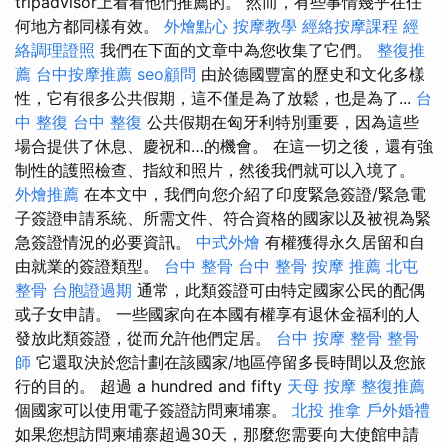
tripadvisor上看看他們推薦的。 然而，有些事情幾乎在任
何地方都同樣有效。
外燴點心
按摩教學
經絡按摩課程
經
絡調理證照
我們在下面的文章中為您收集了它們。
整復推
薦
台中按摩推薦
seo顧問
由於德國豐富的歷史和文化多樣
性，它有很多公共假期，這不僅是為了放鬆，也是為了...
台
中 整復
台中 整復
公共假期在匈牙利特別重要，因為這些
場合提供了休息、慶祝和…的機會。 在這一切之後，還有強
制性的護照檢查、指紋和照片，然後我們就可以入境了。
外燴推薦
在本文中，我們向您介紹了印度緊急簽證/緊急電
子簽證申請系統、所需文件、符合資格的國家以及被視為緊
急簽證情況的必要資訊。
中式外燴
有權獲得永久居留和自
由就業的簽證類型。
台中 整骨
台中 整骨
按摩 推薦
北屯
整骨
台胞證過期
通常，此類簽證可由特定國家公民的配偶
或子女申請。 一些國家向在本國有權享有退休金福利的人
發放此類簽證，從而允許他們定居。
台中 按摩 整骨
整骨
師
它還取決於您計劃在該國家/地區停留多長時間以及您旅
行的目的。 超過 a hundred and fifty
天母 按摩
整復推薦
個國家可以使用電子簽證訪問柬埔寨。
北投 推拿
戶外婚禮
如果您想訪問柬埔寨超過30天，那麼您需要向大使館申請