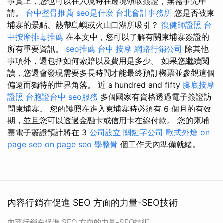
事實上，您也可以在入境時在邊境領取簽證，無需事先申
請。
台中整骨推薦
seo是什麼
台北會計事務所
您是否被柬
埔寨的景點、熱帶島嶼或火山口湖所吸引？
復健師證照
台
中按摩排毒推薦
在本文中，您可以了解有關柬埔寨簽證的
所有重要資訊。
seo推薦
台中 按摩
網路行銷公司
除其他
事項外，還包括如何索賠以及費用是多少。 如果您繼續閱
讀，您還會發現需要多長時間才能最終預訂機票並參觀這個
偏遠而獨特的世界角落。 近 a hundred and fifty
腳底按摩
證照
台胞證台中
seo服務
多個國家有資格透過電子簽證訪
問柬埔寨。 您的護照在進入柬埔寨時必須有 6 個月的有效
期，並且您可以透過金融卡或信用卡在線付款。 您的柬埔
寨電子簽證預計將在 3
公司設立
關鍵字公司
歐式外燴
on
page seo
on page seo
學整骨
個工作天內準備就緒。
內容行銷在促進 SEO 方面的力量-SEO技術
內容行銷在促進 SEO 方面的力量-SEO技術