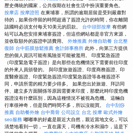
歷史傳統的國家，公共假期在社會生活中扮演重要角色。
按摩店
按摩證照
在柬埔寨，所謂的逾期居留是受到嚴肅對
待的，如果你停留的時間超過了簽證允許的時間，你在離開
該國時必須支付每天10美元的罰款。
台中頭部按摩
有些網
站可以為您安排柬埔寨簽證，但這些網站都是非官方來源，
並收取額外的簽證申請費用。
外燴推薦
外燴自助餐
台北整
復師
台中筋膜放鬆推薦
會計師事務所
此外，向第三方提供
您的個人資訊可能有風險並可能被濫用。 印度緊急簽證
（印度緊急電子簽證）是向那些在危機情況下需要前往印度
的外來人員頒發的。 與印度旅遊簽證、印度商務簽證、印
度醫療簽證、印度緊急簽證/印度緊急簽證等各種簽證不
同，申請所需的精力要少得多。 如果您出於旅遊、拜訪同
伴、建立多方面關係等原因需要來印度，那麼此時印度危機
簽證沒有什麼區別，因為這種情況不被視為危機。 這輛自
行車很神奇，但是我們時間不多，所以沒能買。
台中刮痧
推薦
自助餐外燴
台中喬骨
公司設立
台北 按摩
歐式外燴
seo服務
嘟嘟車的好處是親近大自然，親近當地文化，可以
清楚地看到一切，一直在露天，司機有冷水和濕巾，這是下