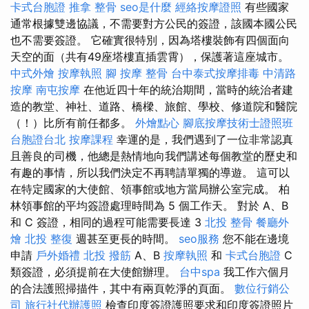
卡式台胞證
推拿 整骨
seo是什麼
經絡按摩證照
有些國家
通常根據雙邊協議，不需要對方公民的簽證，該國本國公民
也不需要簽證。 它確實很特別，因為塔樓裝飾有四個面向
天空的面（共有49座塔樓直插雲霄），保護著這座城市。
中式外燴
按摩執照
腳 按摩
整骨
台中泰式按摩排毒
中清路
按摩
南屯按摩
在他近四十年的統治期間，當時的統治者建
造的教堂、神社、道路、橋樑、旅館、學校、修道院和醫院
（！）比所有前任都多。
外燴點心
腳底按摩技術士證照班
台胞證台北
按摩課程
幸運的是，我們遇到了一位非常認真
且善良的司機，他總是熱情地向我們講述每個教堂的歷史和
有趣的事情，所以我們決定不再聘請單獨的導遊。 這可以
在特定國家的大使館、領事館或地方當局辦公室完成。 柏
林領事館的平均簽證處理時間為 5 個工作天。 對於 A、B
和 C 簽證，相同的過程可能需要長達 3
北投 整骨
餐廳外
燴
北投 整復
週甚至更長的時間。
seo服務
您不能在邊境
申請
戶外婚禮
北投 撥筋
A、B
按摩執照
和
卡式台胞證
C
類簽證，必須提前在大使館辦理。
台中spa
我工作六個月
的合法護照掃描件，其中有兩頁乾淨的頁面。
數位行銷公
司
旅行社代辦護照
檢查印度簽證護照要求和印度簽證照片