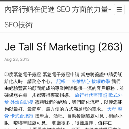
內容行銷在促進 SEO 方面的力量-
SEO技術
Je Tall Sf Marketing (263)
Aug 23, 2013
印度緊急電子簽證 緊急電子簽證申請 當您將簽證申請委託
給他人時，請務必小心。
記帳士
外燴點心
拔罐教學
我們
由經驗豐富的顧問組成的專業團隊提供一流的客戶服務，並
確保您在每一步都獲得專家指導。
旅行社代辦護照
歐式外
燴
外燴自助餐
憑藉我們的經驗，我們簡化流程，以便您能
夠以最好、最簡單、最方便的方式滿足您的需求。
天母 整
骨
卡式台胞證
按摩店、酒吧、自助餐廳隨處可見，街頭小
販、嘟嘟車隨處可見。 餐廳很多，很難選擇，值得在