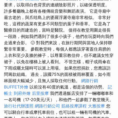
要求，以取得白色背景的連續陰影照片，以確保透明度。
許多餐廳晚上都有各種傳統音樂和舞蹈表演。 它是寺廟中
最古老的，與爪哇島上的婆羅浮屠寺廟非常相似。 非常好
吃，這裡的蔬菜有更多不同類型的葉子和香草。 它是為了
醫療目的而建造的，當時是醫院。 值得在教堂周圍走很長
一段路，例如我們遇到了很多小孩子，他們在玩耍時向我們
走過來合影。 🙂 對我們來說，在旅行期間與當地人保持聯
繫非常重要。 參觀教堂時，每個人都應該穿著蓋住肩膀的
上衣和至少及膝的褲子，以尊重宗教信仰，但不建議女性穿
裙子，以免在樓梯上被人看到。 不管怎樣，帽子或雨傘在
下雨或曬太陽時可以派上用場。 如果您想捐款，您應該訪
問籌款組織。 過去，該國75%的面積被雨林覆蓋，如今雨
林面積大幅減少，且無人採取任何行動。
網路行銷
BUFFET外燴
以前沒有40度的氣溫，都是這個的功勞。
記
帳士
到府外燴
后里按摩
我們透過飯店安排了一輛嘟嘟車和
一名司機（17-20美元/天），和他們一起參觀了教堂幾天。
旅行社代辦護照
網路行銷公司
筋絡按摩課程
大雅按摩
您
可以騎自行車或摩托車前往，也可以租一輛有司機的汽車。