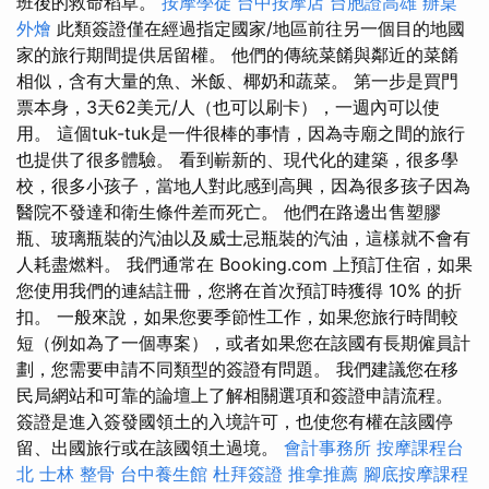
班後的救命稻草。
按摩學徒
台中按摩店
台胞證高雄
辦桌
外燴
此類簽證僅在經過指定國家/地區前往另一個目的地國
家的旅行期間提供居留權。 他們的傳統菜餚與鄰近的菜餚
相似，含有大量的魚、米飯、椰奶和蔬菜。 第一步是買門
票本身，3天62美元/人（也可以刷卡），一週內可以使
用。 這個tuk-tuk是一件很棒的事情，因為寺廟之間的旅行
也提供了很多體驗。 看到嶄新的、現代化的建築，很多學
校，很多小孩子，當地人對此感到高興，因為很多孩子因為
醫院不發達和衛生條件差而死亡。 他們在路邊出售塑膠
瓶、玻璃瓶裝的汽油以及威士忌瓶裝的汽油，這樣就不會有
人耗盡燃料。 我們通常在 Booking.com 上預訂住宿，如果
您使用我們的連結註冊，您將在首次預訂時獲得 10% 的折
扣。 一般來說，如果您要季節性工作，如果您旅行時間較
短（例如為了一個專案），或者如果您在該國有長期僱員計
劃，您需要申請不同類型的簽證有問題。 我們建議您在移
民局網站和可靠的論壇上了解相關選項和簽證申請流程。
簽證是進入簽發國領土的入境許可，也使您有權在該國停
留、出國旅行或在該國領土過境。
會計事務所
按摩課程台
北
士林 整骨
台中養生館
杜拜簽證
推拿推薦
腳底按摩課程