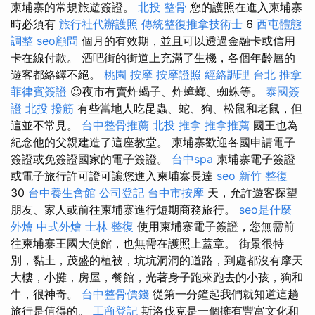
柬埔寨的常規旅遊簽證。
北投 整骨
您的護照在進入柬埔寨
時必須有
旅行社代辦護照
傳統整復推拿技術士
6
西屯體態
調整
seo顧問
個月的有效期，並且可以透過金融卡或信用
卡在線付款。 酒吧街的街道上充滿了生機，各個年齡層的
遊客都絡繹不絕。
桃園 按摩
按摩證照
經絡調理
台北 推拿
菲律賓簽證
😉夜市有賣炸蝎子、炸蟑螂、蜘蛛等。
泰國簽
證
北投 撥筋
有些當地人吃昆蟲、蛇、狗、松鼠和老鼠，但
這並不常見。
台中整骨推薦
北投 推拿
推拿推薦
國王也為
紀念他的父親建造了這座教堂。 柬埔寨歡迎各國申請電子
簽證或免簽證國家的電子簽證。
台中spa
柬埔寨電子簽證
或電子旅行許可證可讓您進入柬埔寨長達
seo
新竹 整復
30
台中養生會館
公司登記
台中市按摩
天，允許遊客探望
朋友、家人或前往柬埔寨進行短期商務旅行。
seo是什麼
外燴
中式外燴
士林 整復
使用柬埔寨電子簽證，您無需前
往柬埔寨王國大使館，也無需在護照上蓋章。 街景很特
別，黏土，茂盛的植被，坑坑洞洞的道路，到處都沒有摩天
大樓，小攤，房屋，餐館，光著身子跑來跑去的小孩，狗和
牛，很神奇。
台中整骨價錢
從第一分鐘起我們就知道這趟
旅行是值得的。
工商登記
斯洛伐克是一個擁有豐富文化和