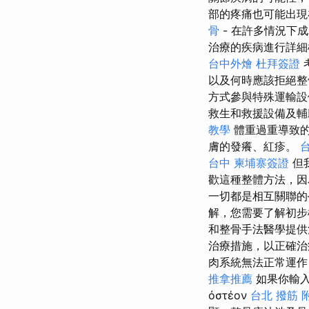
部的疼痛也可能出現
骨
- 在許多情況下
治療的疾病進行詳細
台中外燴
杜拜簽證
以及何時應該拒絕整
方式參與特殊運輸
救生和救援設備及
教學
體重過重導致的
膚的發癢、紅疹。
台中
柬埔寨簽證
但
歡這種整體方法，因
一切都是相互關聯
解，您需要了解初步
和整骨手法醫學提供
治療措施，以正確
肉系統無法正常運
推拿推薦
如果你輸入
ὀστέον
台北 撥筋