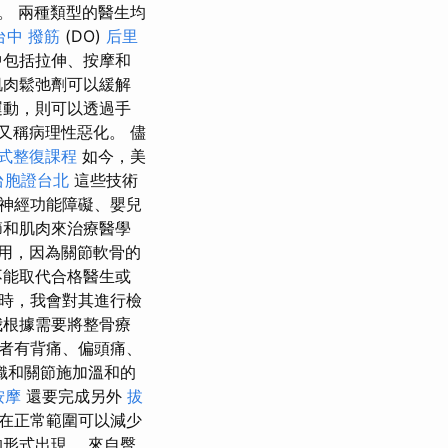
。 兩種類型的醫生均
台中 撥筋
(DO)
后里
中包括拉伸、按摩和
肌肉鬆弛劑可以緩解
運動，則可以透過手
又稱病理性惡化。 儘
式整復課程
如今，美
台胞證台北
這些技術
神經功能障礙、嬰兒
節和肌肉來治療醫學
用，因為關節軟骨的
不能取代合格醫生或
時，我會對其進行檢
我根據需要將整骨療
者有背痛、偏頭痛、
織和關節施加溫和的
按摩
還要完成另外
拔
持在正常範圍可以減少
形式出現。 來自臀