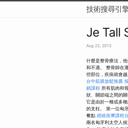
技術搜尋引擎
Je Tall 
Aug 23, 2013
什麼是整骨療法，他
和不適。 整骨師在
些部位，疾病就會越
台中筋膜放鬆推薦
銷課程
所有肌肉和
狀、關節端之間的關
它是由於一種或多種
的支柱。 第一位匈
餐點
經絡按摩課程
兩名匈牙利太空人