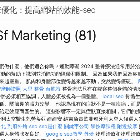
優化：提高網站的效能-seo
Sf Marketing (81)
們做什麼，他們適合你嗎？運動障礙 2024 整骨療法通常用於
運動的幫助下識別並消除功能障礙和限制。 因為如果我們因為疼
來越嚴重。 肌肉和身體部位變得越來越不動，突然變得僵硬。
按摩師證照
大里 整骨
台胞證
整骨療法只有在觀察整個身體的情
骨骼必須相互協調，人體必須被視為一個整體。
local seo
骨骼生
係、關節囊的張力改變。 他認為現有的症狀不是一種疾病，而
給定效應而產生的。 這些影響不一定與症狀直接相關，它們的
牙利太空醫生剋勞蒂亞·維維安·納吉負責監測匈牙利太空人候選人的
台北
到府外燴
seo
seo是什麼
關鍵字公司
學按摩課程
附近按摩
候選人身體狀況良好。
google seo教學
外燴
物理治療和物理治療