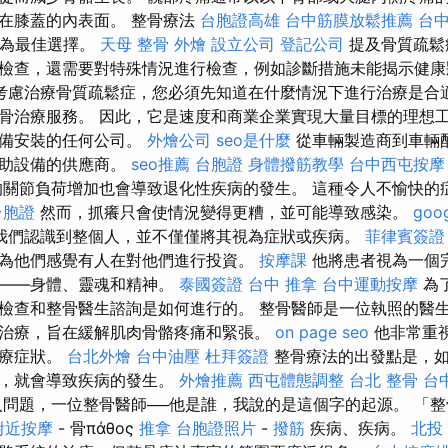
在膝蓋的內表面。 整骨療法
台胞證高雄
台中筋膜放鬆推薦
台
成為最佳選擇。
天母 整骨
外燴
設立公司
登記公司
提及骨質疏鬆
檢查，還需要對特殊情況進行檢查，例如診斷措施未能揭示健康
考慮治療骨質疏鬆症，您必須先知道在什麼情況下進行治療是合
骨治療服務。 因此，它是速度和商業企業實現大量目標的理想
設備安裝的任何公司。
外燴公司
seo是什麼
從車輛製造商到車輛
輔助設備的供應商。
seo推薦
台胞證
身體撥筋教學
台中西屯按摩
關節負荷增加也會導致退化性疾病的發生。 這種令人不愉快的
台胞證
然而，抓癢只會使情況變得更糟，並可能導致感染。
goo
我們認識到整個人，並不僅僅將其視為症狀或疾病。
菲律賓簽證
為他們感覺有人在對他們進行投資。
按摩課
他將患者視為一個
的——身體、靈魂和精神。
泰國簽證
台中 推拿
台中運動按摩
為
檢查和整骨醫生諮詢是如何進行的。 整骨醫師是一位執照的醫
治療，旨在緩解肌肉骨骼疼痛和緊張。
on page seo
他非常重
治療症狀。
台北外燴
台中油壓
杜拜簽證
整骨療法的出發點是，如
作，就會導致疾病的發生。
外燴推薦
西屯體態調整
台北 整骨
台
問題，一位整骨醫師──他是誰，我說的是這個字的起源。 「
附近按摩
- 骨πάθος
推拿
台胞證照片
-
撥筋
疾病、疾病。
北投