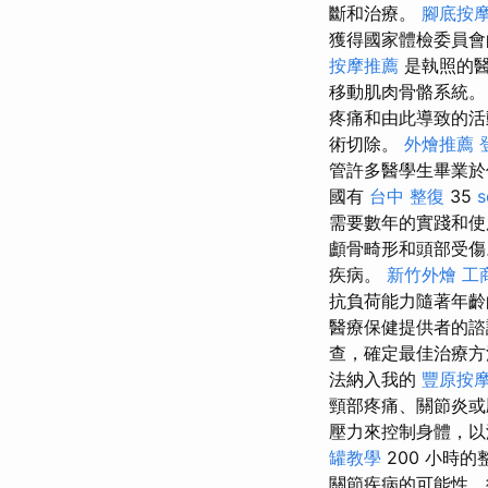
斷和治療。
腳底按
獲得國家體檢委員
按摩推薦
是執照的醫
移動肌肉骨骼系統
疼痛和由此導致的
術切除。
外燴推薦
管許多醫學生畢業於
國有
台中 整復
35
需要數年的實踐和使
顱骨畸形和頭部受傷
疾病。
新竹外燴
工
抗負荷能力隨著年齡
醫療保健提供者的諮
查，確定最佳治療方
法納入我的
豐原按
頸部疼痛、關節炎
壓力來控制身體，
罐教學
200 小時
關節疾病的可能性，