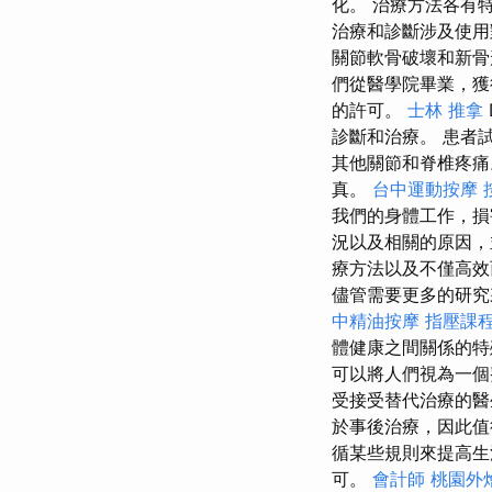
化。 治療方法各有
治療和診斷涉及使
關節軟骨破壞和新骨
們從醫學院畢業，獲
的許可。
士林 推拿
診斷和治療。 患者
其他關節和脊椎疼
真。
台中運動按摩
我們的身體工作，
況以及相關的原因，
療方法以及不僅高
儘管需要更多的研究
中精油按摩
指壓課
體健康之間關係的
可以將人們視為一個
受接受替代治療的
於事後治療，因此
循某些規則來提高生
可。
會計師
桃園外