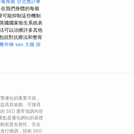
排毒推薦
台北會計事
乎在我們身體的每個
療可能抑制這些機制
。 英國國家衛生系統表
法可以治療許多其他
包括對抗療法和整骨
餐外燴
seo
大腿 按
引擎優化的重要方面，
以提高其效能、可搜尋
 SEO 通常強調內容
的重點是優化網站的基礎
行動裝置友善性、安全
進行微調，技術 SEO