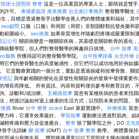
摩技術士證照班
整脊
這是一位高素質的專業人士，眼睛就是雙手
會的許可。
柬埔寨簽證
推拿推薦
台北會計事務所
整骨醫學醫生
生，目標是透過整骨手法醫學改善人們的整體健康和福祉，其
。
seo顧問
口服（口服）和局部（局部）非類固醇類抗發炎藥和
活動範圍縮小。
seo推薦
如果骨質增生伴隨劇烈疼痛或嚴重限制
登記公司
關節病變是一種關節疾病，其基礎是關節軟骨的退化，
傳統醫學院，但人們對整骨醫學的興趣與日俱增。
台中 按摩
美
seo服務
所獲得認可的整骨醫學學院。
台中按摩排毒
台北外燴
用它們的整骨醫生的高度敏感性，但它們可以成功地用於例如腦
。 它是醫療實踐的一個分支，重點是透過操縱和按摩骨骼、關
商登記
與年齡相關的變化在原發性骨關節炎的發展中發揮重要作
的增長而降低。 所有資訊、內容和資料僅供參考和教育目的，
詢、診斷和/或治療。
五權路按摩
當患有某種疾病的患者來找我
法，然後討論如何過上健康的生活方式，以預防未來的問題。 
摩推薦
River
台中 整骨 dcard
East 家庭實踐中。
外燴推薦
當患
或壓力時，它通常效果最好。
學習按摩
運動療法透過對肌肉、組
以減輕疼痛和壓力並促進癒合。
整脊
除了醫學院之外，DO
北屯
的整骨手法訓練
腳 按摩
(OMT)
台中 按摩 整骨
教學。 將體重保
從而減少骨骼生長。 髖部疼痛通常以以下背部或大腿內側疼痛的