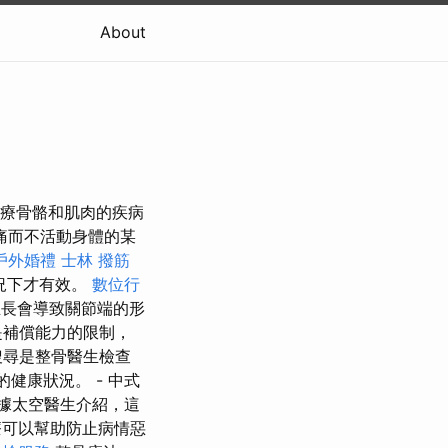
About
治療骨骼和肌肉的疾病
痛而不活動身體的某
戶外婚禮
士林 撥筋
況下才有效。
數位行
長會導致關節端的形
是補償能力的限制，
搜尋是整骨醫生檢查
健康狀況。 - 中式
據太空醫生介紹，這
可以幫助防止病情惡