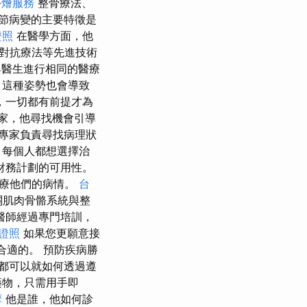
外燴服務
整骨療法、
節病變的主要特徵是
證照
在醫學方面，他
對抗療法等先進技術
醫生進行相同的醫療
，這種姿勢也會導致
，一切都有前提才為
家，他尋找機會引導
專家負責尋找病理狀
，每個人都想選擇治
財務計劃的可用性。
治療他們的病情。
台
關肌肉骨骼系統與整
醫師經過專門培訓，
 證照
如果您更願意接
合適的。 預防疾病勝
都可以就如何透過遵
藥物，只需用手即
摩
他是誰，他如何診