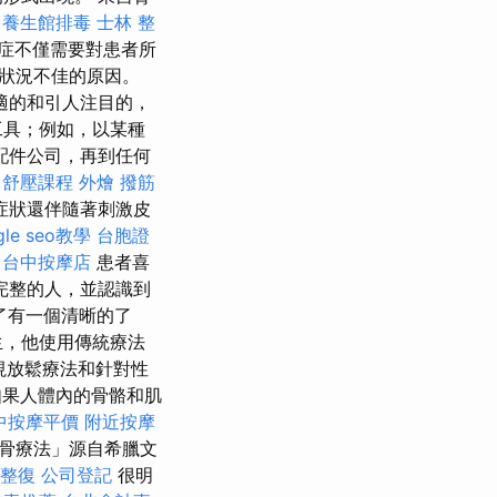
中養生館排毒
士林 整
症不僅需要對患者所
狀況不佳的原因。
適的和引人注目的，
工具；例如，以某種
配件公司，再到任何
舒壓課程
外燴
撥筋
症狀還伴隨著刺激皮
gle seo教學
台胞證
台中按摩店
患者喜
完整的人，並認識到
了有一個清晰的了
生，他使用傳統療法
視放鬆療法和針對性
果人體內的骨骼和肌
中按摩平價
附近按摩
整骨療法」源自希臘文
 整復
公司登記
很明