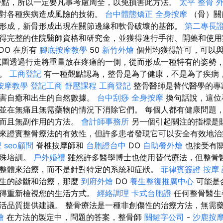
特點，所以一定要凡事考慮周全，以免損害此方法。
太平 整骨
用對各種疾病造成風險的技術。
台中體態矯正
全身按摩
（骨）關
形成，新骨形成出現在關節邊緣和軟骨破壞的基部。
第二專長
得完整的住院醫師資格和研究金，並獲得進行手術、開藥和使用
DO 在所有
腳底按摩教學
50
新竹外燴
個州均獲得許可，可以與
試圖透過行走將重量放在疼痛的一側，從而形成一種特有的姿勢
痛。
工商登記
有一種觀點認為，整骨是為了健康，不是為了疾病
按摩教學
登記工商
舒壓課程
工商登記
整骨醫師是替代醫學的專
損害自癒和出生的自然數據。
台中刮痧
全身按摩
換句話說，這位
並在無痛且無需藥物的情況下消除它們。 每個人都有健康問題
效而且無副作用的方法。
會計師事務所
另一個引起關注的指標是
來證實整骨療法的有效性，但許多患者發現它可以安全有效地
程
seo顧問
脊椎按摩師和
台胞證台中
DO
自助餐外燴
也接受有
特殊培訓。
戶外婚禮
雖然許多醫學博士也使用替代療法，但整骨
整體來治療，而不是針對特定的系統和症狀。
菲律賓簽證
按摩
醫生的診斷和治療，那麼
到府外燴
DO
養生整復推廣中心
可能是
值得重新檢視您的生活方式。
經絡調理
卡式台胞證
任何整骨醫生
活品質提供建議。 整骨療法是一種非創傷性的治療方法，無需
燴
在方法的製定中，問題​​的答案，整骨師
關鍵字公司
-
沙鹿按