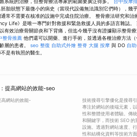
骼系統的治療，但整骨療法專家的範圍要廣泛得多。
台中按摩
胚胎狀態下最微小的病史（當現代設備無法識別它們時），幾
們通常不需要在核准的設施中完成住院治療。 整骨療法研究和治
gency Life》是唯一專門針對救援和緊急救援人員的多語言雜誌
以有效治療骨關節炎和下背痛，但迄今幾乎沒有證據顯示整骨療
中整骨推薦
他們還可以開藥、進行手術，並透過各種治療方法（
年齡層的患者。
seo
整復
自助式外燴
整脊
大腿 按摩
與 DO
自助
師不是有執照的醫生。
：提高網站的效能-seo
高網站的效能-
技術搜尋引擎優化是搜尋
專注於網站的後端元素，
性和整體使用者體驗。傳統的
和關鍵字，而技術 SEO 
設施。透過對網站速度、
性和結構化資料等技術方面