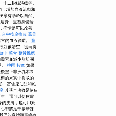
、十二指腸潰瘍等。
力，增加血液流動和
按摩有助於以自然、
瘦身，重塑身體輪
，病情是可以改善
摩
台中按摩推薦
喬骨
器官的血液循環。
豐
液並被清空，從而將
台中 整骨
整骨推薦
除毒素並減少脂肪團
團。
桃園 按摩
如果
最後塗上非洲乳木果
果樹的果實中提取的
脂肪，富含脂肪酸和維
摩
其基本功效是使皮
再生，還可以使皮膚
燥的皮膚，也可用於
中心都將足部按摩課
我們的身體和靈魂有