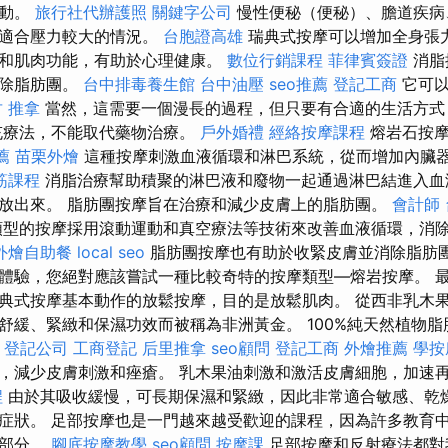
蠕動。
旅行社代辦護照
關鍵字公司
慢性便秘（便秘）、膽道疾病
摩適合壓力較大的情況。
台胞證高雄
瑞典式按摩可以增加全身張
和肌肉功能，有助於心理健康。
數位行銷課程
菲律賓簽證
消脂
消除脂肪團。
台中排毒養生館
台中油壓
seo推薦
登記工商
它可以
 推拿
當然，這需要一個漫長的過程，但只要有合適的生活方式
充療法，不能取代藥物治療。
戶外婚禮
經絡按摩課程
熔岩石按
薦
苗栗外燴
這種按摩刺激血液循環和淋巴系統，從而增加內臟
筋課程
消脂治療幫助積聚的淋巴液和廢物一起通過淋巴結進入血
放出來。 脂肪團按摩旨在治療和減少皮膚上的脂肪團。
會計師
型的按摩採用滾動運動和真空療法等技術來改善血液循環，消
外燴自助餐
local seo
脂肪團按摩也有助於收緊皮膚並消除脂肪
體驗，您絕對應該嘗試一種比較奇特的按摩類型—熔岩按摩。 
典式按摩基本動作的放鬆按摩，目的是放鬆肌肉。 從西非乳木
舒緩、緊緻和保濕功效而被稱為非洲黃金。 100%純天然植物
飲
登記公司
工商登記
后里推拿
seo顧問
登記工商
外燴推薦
學按
，減少皮膚刺激和痤瘡。 乳木果油刺激和激活皮膚細胞，加速
程
由於其吸收緩慢，可長期保濕和緊緻，因此非常適合敏感、乾
症狀。 足部按摩也是一門越來越受歡迎的課程，因為許多教育
一部分。
腳底按摩教學
seo顧問
按摩課
足部按摩和反射療法都對