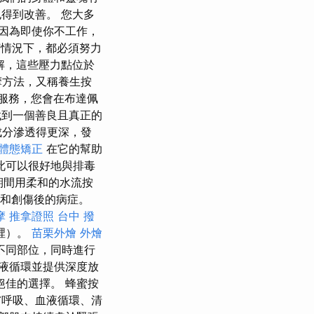
得到改善。 您大多
因為即使你不工作，
情況下，都必須努力
解，這些壓力點位於
摩方法，又稱養生按
服務，您會在布達佩
到一個善良且真正的
成分滲透得更深，發
體態矯正
在它的幫助
此可以很好地與排毒
，期間用柔和的水流按
症和創傷後的病症。
摩
推拿證照
台中 撥
裡）。
苗栗外燴
外燴
不同部位，同時進行
液循環並提供深度放
佳的選擇。 蜂蜜按
呼吸、血液循環、清