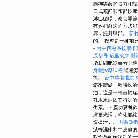
腸神經叢的張力和
日式頭部和頸部按
淋巴循環，改善關節
有效和舒適的方式
廓，提升臀部。
新竹
的。 按摩是一種補
-
台中西屯區按摩推
原整骨
后里按摩
撥
脂肪細胞從毒素中釋
身體按摩課程
這種類
等。
台中整復推薦
您想體驗一種特殊的
油，這是一種基於瑞
乳木果油因其特殊的
生素。 - 慶功宴餐
膚更光滑，軟化皺紋
恢復活力。
舒壓課
減輕濕疹和牛皮癬的
程作為起始課程的