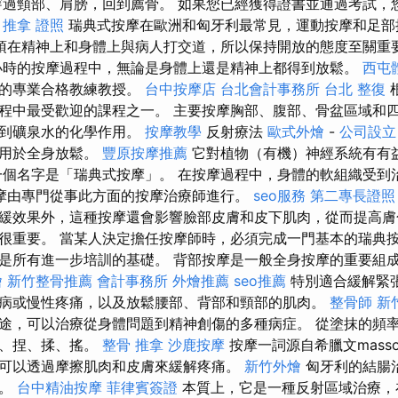
穿過頸部、肩膀，回到薦骨。 如果您已經獲得證書並通過考試，
。
推拿 證照
瑞典式按摩在歐洲和匈牙利最常見，運動按摩和足部
須在精神上和身體上與病人打交道，所以保持開放的態度至關重
小時的按摩過程中，無論是身體上還是精神上都得到放鬆。
西屯
驗的專業合格教練教授。
台中按摩店
台北會計事務所
台北 整復
程中最受歡迎的課程之一。 主要按摩胸部、腹部、骨盆區域和
慮到礦泉水的化學作用。
按摩教學
反射療法
歐式外燴
-
公司設立
，用於全身放鬆。
豐原按摩推薦
它對植物（有機）神經系統有有
個名字是「瑞典式按摩」。 在按摩過程中，身體的軟組織受到
摩由專門從事此方面的按摩治療師進行。
seo服務
第二專長證照
緩效果外，這種按摩還會影響臉部皮膚和皮下肌肉，從而提高膚
很重要。 當某人決定擔任按摩師時，必須完成一門基本的瑞典按
是所有進一步培訓的基礎。 背部按摩是一般全身按摩的重要組
燴
新竹整骨推薦
會計事務所
外燴推薦
seo推薦
特別適合緩解緊
病或慢性疼痛，以及放鬆腰部、背部和頸部的肌肉。
整骨師
新
途，可以治療從身體問題到精神創傷的多種病症。 從塗抹的頻
鋪、捏、揉、搖。
整骨 推拿
沙鹿按摩
按摩一詞源自希臘文mass
可以透過摩擦肌肉和皮膚來緩解疼痛。
新竹外燴
匈牙利的結腸
點。
台中精油按摩
菲律賓簽證
本質上，它是一種反射區域治療，