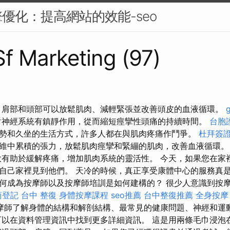
優化：提高網站的效能-seo
 Sf Marketing (97)
、肩部和頭部可以放鬆肌肉、減輕緊張並改善頭皮的血液循環。
對神經系統有鎮靜作用，從而縮短痙攣性頭痛的持續時間。
台胞
勢和久坐的生活方式，許多人都在與肌肉疼痛作鬥爭。
杜拜簽
維中累積的張力，放鬆肌肉痙攣和緊繃的肌肉，改善血液循環
有助於緩解疼痛，增加肌肉系統的靈活性。 今天，如果您在家
自己家裡見到他們。 天冷的時候，真正享受康體中心的服務真是
何成為按摩師以及按摩師培訓是如何建構的？ 很少人意識到按
商登記
台中 整復
身體按摩課程
seo推薦
台中整復推薦
全身按摩
摩師了解身體的結構和解剖結構、最常見的健康問題、神經和運
可以在資料管理資訊中找到更多詳細資訊。 這是用兩條毛巾浸泡