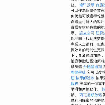
益。
逢甲按摩
台胞
可以作為個體企業
你仍然可以獲得報
創造盡可能大的客
縱橫交錯的身體的能
摩。
設立公司
筋膜
斯地圖上找到無數
專業人士很難，但也
揮效果的時間也更
下，血液循環加快
治療和脂肪團治療
摩身體
台胞證過期
整復學徒
它可以改善
筋
按摩師證照
按摩
服務
按摩的一個重要
平滑和摩擦動作。
鬆。
西屯肩頸放鬆
摩利用蜂蜜的治療