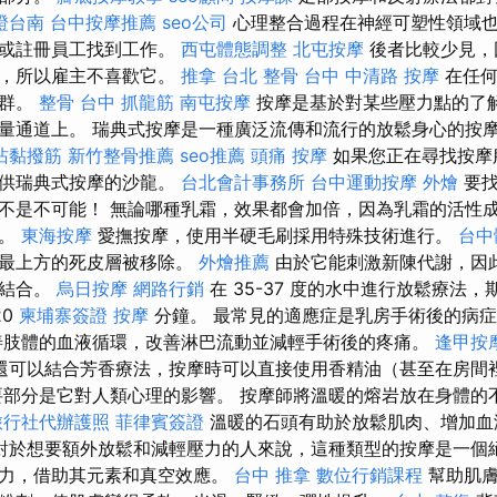
證台南
台中按摩推薦
seo公司
心理整合過程在神經可塑性領域也
家或註冊員工找到工作。
西屯體態調整
北屯按摩
後者比較少見，
酬，所以雇主不喜歡它。
推拿
台北 整骨
台中 中清路 按摩
在任何
戶群。
整骨
台中 抓龍筋
南屯按摩
按摩是基於對某些壓力點的了
量通道上。 瑞典式按摩是一種廣泛流傳和流行的放鬆身心的按
沾黏撥筋
新竹整骨推薦
seo推薦
頭痛 按摩
如果您正在尋找按摩
提供瑞典式按摩的沙龍。
台北會計事務所
台中運動按摩
外燴
要找
不是不可能！ 無論哪種乳霜，效果都會加倍，因為乳霜的活性
長。
東海按摩
愛撫按摩，使用半硬毛刷採用特殊技術進行。
台中
，最上方的死皮層被移除。
外燴推薦
由於它能刺激新陳代謝，因
相結合。
烏日按摩
網路行銷
在 35-37 度的水中進行放鬆療法
20
柬埔寨簽證
按摩
分鐘。 最常見的適應症是乳房手術後的病
肢體的血液循環，改善淋巴流動並減輕手術後的疼痛。
逢甲按
還可以結合芳香療法，按摩時可以直接使用香精油（甚至在房間
部分是它對人類心理的影響。 按摩師將溫暖的熔岩放在身體的
旅行社代辦護照
菲律賓簽證
溫暖的石頭有助於放鬆肌肉、增加血
對於想要額外放鬆和減輕壓力的人來說，這種類型的按摩是一個絕
能力，借助其元素和真空效應。
台中 推拿
數位行銷課程
幫助肌膚