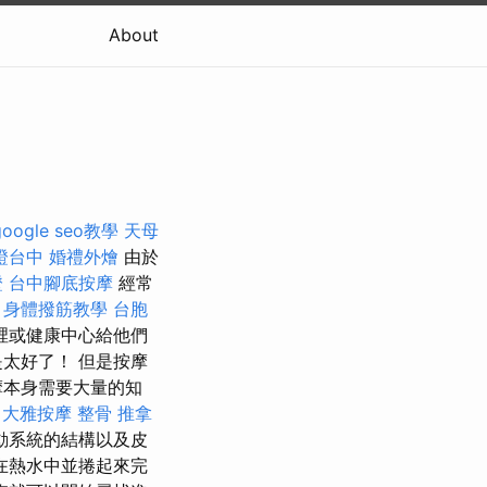
About
google seo教學
天母
證台中
婚禮外燴
由於
證
台中腳底按摩
經常
。
身體撥筋教學
台胞
裡或健康中心給他們
太好了！ 但是按摩
摩本身需要大量的知
大雅按摩
整骨 推拿
動系統的結構以及皮
在熱水中並捲起來完