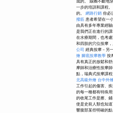
成的。 線圈不斷地
一步的培訓和課程
的。
網路行銷
你必
撥筋
患者希望在一
由具有多年專業經
是我們正在進行的課
在水療期間，也考
和四肢的穴位按摩
公司
經典按摩－另一
燴
腳底按摩教學
按
具有真正的放鬆和舒
摩師和治療性按摩師
點，瑞典式按摩課程
北高級外燴
台中外
工作引起的傷害、疾
的每一種都有特殊用
的收尾工作是擦、
使是史前人類也知道
響腹部某些明確的