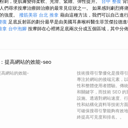
粉刺，使肌膚變得柔軟、光滑、緊緻、彈性提升。
台中 整復
背
人們尋求按摩治療師治療的最常見症狀之一。 如果感到劇烈疼
力的強度。
撥筋美容
台北 推拿
藉由這種方法，我們可以自己進
整復
足底反射區的劃分最早是由美國耳鼻喉科醫生菲茨傑拉德
推拿
台中泡腳
按摩師在心裡將足底兩次分成五個區域，其中分
：提高網站的效能-seo
高網站的效能-
技術搜尋引擎優化是搜尋
專注於網站的後端元素，
性和整體使用者體驗。傳統的
和關鍵字，而技術 SEO 
設施。透過對網站速度、
性和結構化資料等技術方面
可確保搜尋引擎能夠有效
終提高可見度和排名。。