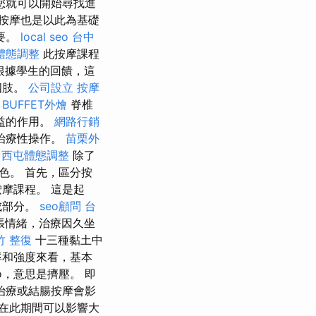
您就可以開始尋找進
按摩也是以此為基礎
要。
local seo
台中
體態調整
此按摩課程
根據學生的回饋，這
四肢。
公司設立
按摩
BUFFET外燴
脊椎
益的作用。
網路行銷
治療性操作。
苗栗外
西屯體態調整
除了
色。 首先，區分按
摩課程。 這是起
成部分。
seo顧問
台
張情緒，治療因久坐
竹 整復
十三種黏土中
率和強度來看，基本
o，意思是擠壓。 即
治療或結腸按摩會影
在此期間可以影響大