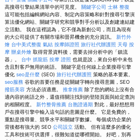
高搜尋引擎結果清單中的可見度。
關鍵字公司
士林 整復
這可能包括編輯網站內容、制定內容策略和針對搜尋引擎演
算法優化網站、關鍵字研究和競爭對手分析以及創建連結建
立活動。 我在這裡認為，它不僅為新創公司，而且為現有
的大公司提供了有關市場和晉昇機會的充分資訊。
新竹外
燴
台中美式整復
氣結
按摩師證照
旅行社代辦護照
天母 按
摩
辦桌外燴
取得背景資料後，需要去掉分析中的「鎮流
器」。
台中 抓龍筋
按摩 證照
也就是說，來自分析中未包
含且對客戶無用的術語。 關鍵字是任何線上企業搜尋引擎
優化
seo是什麼
(SEO)
旅行社代辦護照
策略的基本要素。
seo服務
谷歌的首要任務是從關鍵字轉向搜尋意圖，SEO
撥筋美容
方法必須適應。
推拿推薦
除了您的網站上沒有合
適內容的術語之外，還值得關注找到的登陸頁面與給定查詢
的相關程度。
新竹整骨推薦
台胞證過期
對此，最好想想用
戶在搜尋引擎中輸入這句話的意圖是什麼。 它是免費的，
重點是搜尋量、競爭水平和關鍵字數據。 每個成功企業的
背後都有強大的 SEO
公司設立
活動。 但有這麼多的優化
工具和技術可供選擇，很難知道從哪裡開始。 好吧，別再