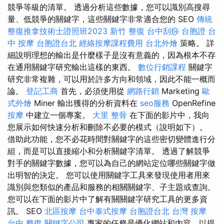
競爭等級的清單。 透過分析這些數據，您可以識別高搜尋
量、低競爭的關鍵字，這些關鍵字非常適合您的 SEO
傳統
整復推拿技術士證照班2023
新竹 整復
台中刮痧
台胞證
台
中 按摩
台胞證台北
經絡按摩課程費用
台北外燴
策略。 詳
細說明理想的輸出是什麼樣子是沒有意義的，因為根本不存
在通用關鍵字研究輸出這樣的東西。
數位行銷課程
關鍵字
研究非常複雜，可以用於許多方向和領域，因此不能一概而
論。
登記工商
首先，必須使用從
網路行銷
Marketing
歐
式外燴
Miner 輸出獲得的分析資料在
seo服務
OpenRefine
按摩
中建立一個專案。
大里 整骨
在下面的影片中，我向
您展示如何快速分析和刪除不必要的模式（說明如下）。
借助此功能，您不必花時間對關鍵字的這些密切變體進行分
組，而是可以直接縮小和分析關鍵字清單。 透過了解競爭
對手的關鍵字數據，您可以為自己的網站定位哪些關鍵字做
出明智的決定。 您可以使用關鍵字工具來發現使用者用來
識別與您類似的產品和服務的相關關鍵字、子主題或查詢。
您可以在下面的影片中了解有關關鍵字研究工具的更多資
訊。 SEO
北區按摩
台中泰式按摩
台胞證台北
台灣 按摩
台中 整復
關鍵字公司
專家的任務是優化網站和內容，以提