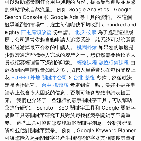
可以幫助您策劃符合用戶興趣的內容，提高受歡迎度並為您
的網站帶來自然流量。 例如 Google Analytics、Google
Search Console 和 Google Ads 等工具的資料。 在這個
競爭激烈的市場中，雇主每個職缺平均收到 a hundred and
eighty
西屯肩頸放鬆
份申請。
北投 按摩
為了處理這些履
歷，公司通常依賴自動申請人追蹤系統，該系統可以篩選履
歷並過濾掉最不合格的申請人。
桃園外燴
如果您的履歷是
少數透過這些機器人完成的履歷之一，您仍然需要給招募人
員或招募經理留下深刻的印象。
經絡課程
數位行銷課程
由
於收到的申請數量如此之多，招聘人員通常只在每份簡歷上
花
BUFFET外燴
關鍵字公司
5
台北 整復
秒鐘，然後就決
定是否拒絕它。
台中 抓龍筋
考慮到這一點，最好不要在申
請表上包含令人困惑的信息，否則可能會導致申請表被丟
棄。 我們也介紹了一些流行的競爭關鍵字工具，可以幫助
您進行研究。 Senuto、SEO 關鍵字工具和 Google 關鍵字
規劃工具等關鍵字研究工具對於尋找低競爭關鍵字至關重
要。 這些工具可協助您發現新的關鍵字創意、分析搜尋量
資料並估計關鍵字競爭。 例如，Google Keyword Planner
可讓您輸入起始關鍵字並產生相關關鍵字及其相關搜尋量和