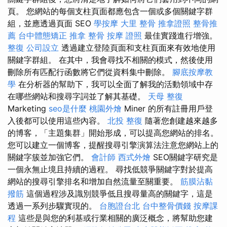
頁。 您網站的每個支柱頁面都應包含一個或多個關鍵字群
組，並應透過頁面 SEO
學按摩
大里 整骨
推拿證照
整骨推
薦
台中體態矯正
推拿 整骨
按摩 證照
最佳實踐進行增強。
整復
公司設立
透過建立登陸頁面和支柱頁面來有效地使用
關鍵字群組。 在其中，我會尋找不相關的模式，然後使用
刪除所有匹配行函數將它們從資料集中刪除。
腳底按摩教
學
在分析器的幫助下，我可以全面了解我的活動領域中存
在哪些網站和搜尋字詞並了解其基礎。
天母 整復
Marketing
seo是什麼
桃園外燴
Miner 的所有註冊用戶登
入後都可以使用這些內容。
北投 整復
隨著您創建越來越多
的博客，「主題集群」開始形成，可以提高您網站的排名。
您可以建立一個博客，提醒搜尋引擎演算法注意您網站上的
關鍵字簇並加強它們。
會計師
西式外燴
SEO關鍵字研究是
一個永無止境且持續的過程。 尋找低競爭關鍵字對於提高
網站的搜尋引擎排名和增加自然流量至關重要。
筋膜沾黏
撥筋
這個過程涉及識別競爭低且搜尋量高的關鍵字，這是
透過一系列步驟實現的。
台胞證台北
台中整骨價錢
按摩課
程
這些是與您的利基或行業相關的廣泛概念，將幫助您建