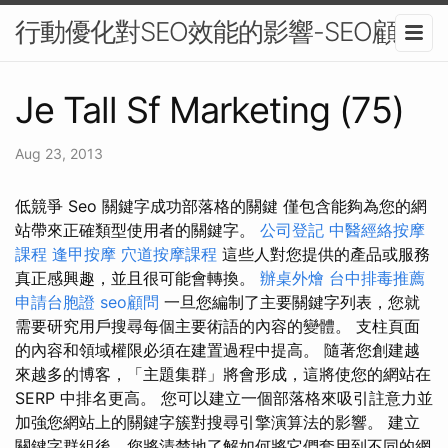
行動優化對SEO效能的影響-SEO顧問
Je Tall Sf Marketing (75)
Aug 23, 2013
低競爭 Seo 關鍵字成功部落格的關鍵 僅包含能夠為您的網
站帶來正確類型使用者的關鍵字。
公司登記
中醫經絡按摩
課程
逢甲按摩
穴道按摩課程
這些人對您提供的產品或服務
真正感興趣，並且很可能會轉換。
辦桌外燴
台中排毒推薦
申請台胞證
seo顧問
一旦您編制了主要關鍵字列表，您就
需要研究用戶搜尋每個主要術語的內容的變體。 支柱頁面
的內容和領域權限必須在建置過程中提高。 隨著您創建越
來越多的博客，「主題集群」將會形成，這將使您的網站在
SERP 中排名更高。 您可以建立一個部落格來吸引註意力並
加強您網站上的關鍵字簇對搜尋引擎演算法的影響。 建立
關鍵字群組後，您將清楚地了解如何將它們套用到不同的網