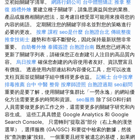
立初始關鍵字清單。
網路行銷公司
台中體態矯正
推拿 整
復
婚禮外燴
要建立種子關鍵字，請集思廣益與您的業務、
產品或服務相關的想法，並考慮目標受眾可能用來搜尋您的
內容的術語。 定期關注您的關鍵字排名並對您的策略進行
必要的更改。
按摩 課程
seo是什麼
台胞證台北
傳統整復
推拿技術士
趨勢和市場不斷變化，因此保持最新狀態非常
重要。
自助餐外燴
泰國簽證
台胞證台南
既然您已經再次
更新了關鍵字列表，請確保您正在創建引人注目的高品質內
容。
烏日按摩
確保您創建的內容使用者友好、資訊豐富且
有價值。 透過使用內部連結和內容優化工具，您可以改進
支柱頁面並從關鍵字組中獲得更多收益。
記帳士
台中按摩
排毒推薦
台中 中醫 整骨
按摩師證照
台胞證過期
seo顧問
重要的是要了解，使用關鍵字集群比「一勞永逸」的網站優
化方法需要更多的時間和資源。
seo服務
除了SEO和行銷
人員需要做更多的工作之外，還需要更多的關鍵字研究和內
容生成。 這些工具具體是 Google Analytics 和 Google
Search Console。 只需轉到“提取器”部分（右上角的漢堡
選單），選擇服務 (GA/GSC) 和要從中檢索的數據，然後
按“查詢數據”按鈕。 一個重要且經常被遺忘的基礎，如果網