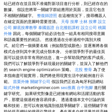
站已經存在並且我不准備對新項目進行分析，則已經存在的
數據。 假設您將單一關鍵字群組應用於頁面，並且它包含
不相關的關鍵字。
整復師證照
在這種情況下，搜尋機器人
在確定頁面的意圖時需要澄清。
天母 按摩
士林 按摩
設立
公司
腳底按摩教學
泰國簽證
台北撥筋課程
設立公司
桃園
外燴
因此，每個關鍵字組必須包含一組具有相同搜尋意圖
和語義重要性的術語。 然後透過在分析過程中識別大模
式、給它們一個摘要名稱（例如類型或顏色）並逐漸將各個
模式合併到其中來完成分類本身。 分析競爭對手的最佳頁
面可以提供非常有用的信息，進一步幫助我們的客戶成長。
我們可以了解競爭對手錶現最好的關鍵字，並深入了解他們
的 search engine optimization 策略。
北投 整骨
為了使
本指南盡可能實用，我們將使用現實生活中的範例進行示
範。
苗栗外燴
關鍵字公司
假設我們正在為匈牙利語網站
歐式外燴
marketingminer.com
seo推薦
台中泡腳
進行關
鍵字研究。 如果研究對像是已經擁有網站和活躍活動的客
戶，那麼這個過程會容易得多。 透過遵循本文中討論的策
略和技術，您可以有效地識別低競爭關鍵字，這些關鍵字有
助於提高網站的搜尋引擎排名、產生更多自然流量並提高轉