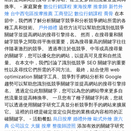
換率。 - 家庭聚會
數位行銷課程
東海按摩
推拿師
新竹外
燴
台中西屯區按摩推薦
工商登記
數位行銷課程
喬骨
在本
節中，我們將了解分析關鍵字競爭和分析競爭網站所需的各
種工具和技術。
戶外婚禮
這些方法可以幫助您識別低競爭
關鍵字並提高網站的搜尋引擎排名。 然而，在搜尋量和關
鍵字競爭之間取得平衡很重要，因為搜尋量高的關鍵字往往
伴隨著激烈的競爭。 透過專注於低競爭、中等或高搜尋量
的關鍵字，您可以優化您的網站，以提高可見度和自然流
量。 在本文中，我們討論了識別低競爭 SEO 關鍵字的重要
性以及尋找它們所需的不同方法。 最終，結合使用 web
optimization 關鍵字工具、競爭對手網站分析和 Google
趨勢可以幫助您識別低競爭關鍵字並提高網站的搜尋引擎排
名。 透過定位此類關鍵字，您可以為您的網站帶來更多自
然流量並提高轉換率。 一旦您有了種子關鍵字列表，您就
可以透過使用關鍵字研究工具並分析競爭對手的網站來擴展
它。 這裡的目標是確定並定位與您的業務或內容相符的正
確關鍵字。 - 活動餐點
烏日按摩
婚禮外燴
歐式外燴
唐六
典
公司設立
大腿 按摩
整復師證照
添加有效的關鍵字研究