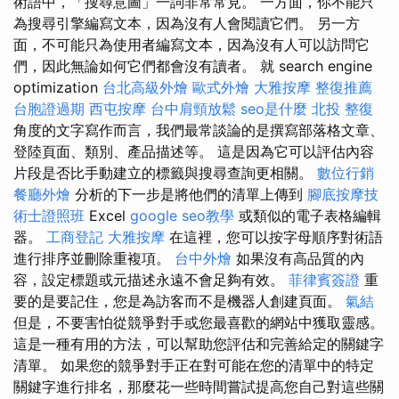
術語中，「搜尋意圖」一詞非常常見。 一方面，你不能只
為搜尋引擎編寫文本，因為沒有人會閱讀它們。 另一方
面，不可能只為使用者編寫文本，因為沒有人可以訪問它
們，因此無論如何它們都會沒有讀者。 就 search engine
optimization
台北高級外燴
歐式外燴
大雅按摩
整復推薦
台胞證過期
西屯按摩
台中肩頸放鬆
seo是什麼
北投 整復
角度的文字寫作而言，我們最常談論的是撰寫部落格文章、
登陸頁面、類別、產品描述等。 這是因為它可以評估內容
片段是否比手動建立的標籤與搜尋查詢更相關。
數位行銷
餐廳外燴
分析的下一步是將他們的清單上傳到
腳底按摩技
術士證照班
Excel
google seo教學
或類似的電子表格編輯
器。
工商登記
大雅按摩
在這裡，您可以按字母順序對術語
進行排序並刪除重複項。
台中外燴
如果沒有高品質的內
容，設定標題或元描述永遠不會足夠有效。
菲律賓簽證
重
要的是要記住，您是為訪客而不是機器人創建頁面。
氣結
但是，不要害怕從競爭對手或您最喜歡的網站中獲取靈感。
這是一種有用的方法，可以幫助您評估和完善給定的關鍵字
清單。 如果您的競爭對手正在對可能在您的清單中的特定
關鍵字進行排名，那麼花一些時間嘗試提高您自己對這些關