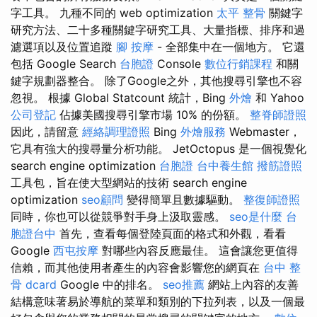
字工具。 九種不同的 web optimization
太平 整骨
關鍵字
研究方法、二十多種關鍵字研究工具、大量指標、排序和過
濾選項以及位置追蹤
腳 按摩
- 全部集中在一個地方。 它還
包括 Google Search
台胞證
Console
數位行銷課程
和關
鍵字規劃器整合。 除了Google之外，其他搜尋引擎也不容
忽視。 根據 Global Statcount 統計，Bing
外燴
和 Yahoo
公司登記
佔據美國搜尋引擎市場 10% 的份額。
整脊師證照
因此，請留意
經絡調理證照
Bing
外燴服務
Webmaster，
它具有強大的搜尋量分析功能。 JetOctopus 是一個視覺化
search engine optimization
台胞證
台中養生館
撥筋證照
工具包，旨在使大型網站的技術 search engine
optimization
seo顧問
變得簡單且數據驅動。
整復師證照
同時，你也可以從競爭對手身上汲取靈感。
seo是什麼
台
胞證台中
首先，查看每個登陸頁面的格式和外觀，看看
Google
西屯按摩
對哪些內容反應最佳。 這會讓您更值得
信賴，而其他使用者產生的內容會影響您的網頁在
台中 整
骨 dcard
Google 中的排名。
seo推薦
網站上內容的友善
結構意味著易於導航的菜單和類別的下拉列表，以及一個最