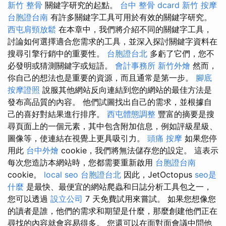
新竹 整骨
關鍵字研究的起點。
台中 整骨 dcard
新竹 按摩
台胞證台南
有許多關鍵字工具可用於有效的關鍵字研究。
西屯肩頸放鬆
在本章中，我們將介紹不同的關鍵字工具，
討論如何選擇適合您需求的工具，並深入探討關鍵字資料在
搜尋引擎行銷中的重要性。
台胞證台北
多虧了它們，您不
必發明或猜測關鍵字或短語。
會計事務所
新竹外燴
然而，
你自己的想法也是重要的資源，而且通常是第一步。
腳底
按摩證照
說服其他網站反向連結到您的網站的最佳方法是
發布高品質的內容。 他們試圖找出自己的需求，並根據自
己的喜好對結果進行排序。
西屯體態調整
豐富的摘要是搜
尋頁面上的一個元素，其中包含附加信息，例如評級星級、
圖像等，使連結在視覺上更具吸引力。
頭痛 按摩
如果您停
用此
台中外燴
cookie，我們將無法儲存您的設定。 這表示
每次您造訪本網站時，您都需要重新啟用
台胞證台南
cookie。
local seo
台胞證台北
因此，JetOctopus
seo是
什麼
是最快、最便宜的網站爬蟲和日誌分析工具包之一，
您可以透過
設立公司
7 天免費試用來嘗試。 如果您想像您
的讀者是誰，他們的需求和期望是什麼，那麼創建他們正在
尋找的內容就會容易得多。 您還可以在面對面會議中問他