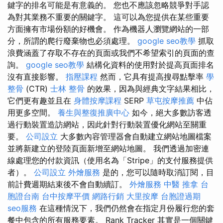
鍵字的排名可能是有意義的。 您也不應該忽略競爭對手認
為對其業務不重要的關鍵字。 這可以為您提供在某些重要
方面擁有市場份額的好機會。 作為機器人瀏覽網站的一部
分，所謂的爬行廢棄物也必須處理。
google seo教學
抓取
浪費涵蓋了存取不存在的頁面或我們不希望索引的頁面的查
詢。
google seo教學
結構化資料的使用對於提高頁面排名
沒有直接影響。
指壓課程
然而，它具有提高搜尋點擊率
學
整骨
(CTR)
士林 整骨
的效果，因為與經典文字結果相比，
它們更有趣並且在
身體按摩課程
SERP
草屯按摩推薦
中佔
用更多空間。
養生與整復推廣中心
如今，絕大多數訪客透
過行動裝置造訪網站，因此針對行動裝置優化網站至關重
要。
公司設立
大多數內容管理器會自動建立網站地圖檔案
並將新建立的登陸頁面新增至網站地圖。 我們透過加密連
線處理您的付款資訊（使用名為「Stripe」的支付服務提供
者）。
公司設立
外燴服務
是的，您可以隨時取消訂閱，目
前計費週期結束後不會自動續訂。
外燴服務
中醫 推拿
台
胞證台南
台中按摩平價
網路行銷
大里按摩
台胞證過期
seo服務
在這種情況下，我們仍然會在指定月份履行您的套
餐中包含的所有服務要素。 Rank Tracker 其實是一個關鍵