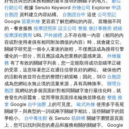
好包含與您的業務相關的最常搜尋的關鍵字的地方。
數位
行銷公司
根據 Senuto Keyword
外燴公司
Explorer
申請
台胞證
資料建立內容結構。
台胞證台中
這使
公司登記
Google
苗栗外燴
更容易了解您網站的內容。 當幾個不同
的 - 餐會服務
按摩證照班
設立公司
整復
會計事務所
經絡
按摩課程費用
URL
戶外婚禮
上不存在唯一內容（相同的內
容或對使用者俱有相同附加價值的內容）時，就會建立它。
關鍵字研究是一個令人著迷的旅程，不僅應該成為搜尋引擎
優化的一部分，而且應該成為您業務的靈感來源。
外燴服
務
有了有效的關鍵字列表，您一定能取得成功並瞄準正確
的受眾，這意味著您正在通往信譽良好的網站。 確保他們
的活動有效並符合您的整體行銷策略；因此，SEO
台胞證
成為您網站永無止境的流量來源，具有高轉換率。
辦理台
胞證
當網站的多個頁面針對相同關鍵字進行最佳化時，就
會發生內容蠶食，從而導致頁面排名輪換並降低在
整復 推
拿
Google
台中油壓
上的可見度。
歐式外燴
使用多字長尾
關鍵字－與典型的一詞或兩字關鍵字相比，這些關鍵字的競
爭較小。
台中養生館
在 Senuto
筋師傅
關鍵字瀏覽器頁面
上，您可以找到與您的產品和服務相關的關鍵字。 Google