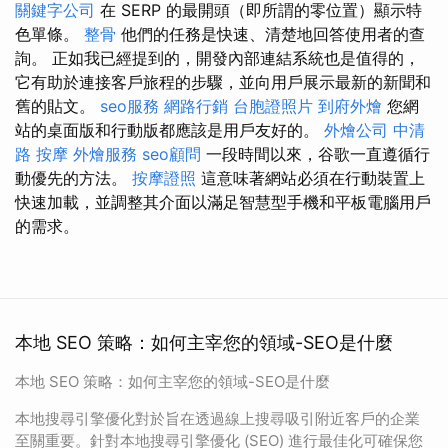
關鍵字公司
在 SERP 的最開頭（即所謂的零位置）顯示特
色單條。
整骨
他們的任務是快速、清楚地回答使用者的查
詢。 正如我已經提到的，開發內部連結系統也是值得的，
它有助於連接客戶旅程的步驟，並向用戶展示最新的新聞和
舊的貼文。
seo服務
網路行銷
台胞證照片
到府外燴
您網
站的桌面版和行動版都應該是用戶友好的。
外燴公司
中清
路 按摩
外燴服務
seo顧問
一段時間以來，谷歌一直遵循行
動優先的方法。
按摩證照
這意味著網站必須在行動裝置上
快速加載，並調整其介面以滿足智慧型手機和平板電腦用戶
的需求。
本地 SEO 策略：如何主宰您的領域-SEO是什麼
本地 SEO 策略：如何主宰您的領域-SEO是什麼
本地搜尋引擎優化對於旨在透過線上搜尋吸引附近客戶的企業
至關重要。針對本地搜尋引擎優化 (SEO) 進行最佳化可確保您