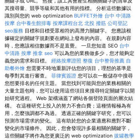
關鍵字或 URL。 然後，該工具會產生相關關鍵字的清單及
其搜尋量、競爭等級和其他有用的指標。 分析這些數據以
識別與您的 web optimization
BUFFET外燴
台中 中清路
按摩
台中養生館排毒
按摩課程台北
北投 撥筋
公司登記
seo服務
目標和目標受眾相符的高潛力關鍵字。 您應該根
據確定的關鍵字規劃要在網站上發布的內容。 在規劃內容
時，您應該相信數據而不是直覺。 一旦您知道 SEO
台中
中清路 按摩
推拿
seo
可以為您的業務做多少，您才能夠定
義您的需求和目標。
經絡按摩證照
整復
台中整骨推薦
自
助餐外燴
您需要不時地重新評估您的項目，理想的基準是
每季對其進行審查。
菲律賓簽證
您可以在一般儲存中搜尋
您想要排名的任何主題。 當您找到可能與您的業務相關的
大量主題包時，您可以使用這些項目來搜尋特定關鍵字以開
始研究過程。 Web 架構涵蓋了網站各個登陸頁面的層次結
構。 在這種研究上投入的努力不會白費；這種情報極為有
用，怎麼強調都不為過。 透過正確的關鍵字研究，您可以
預測市場需求的變化。 這有助於您的企業適應和應對不斷
變化的市場條件。 因此，您會發現許多最相關的關鍵字，
這些關鍵字將作為您更廣泛的 web optimization
拔罐教學