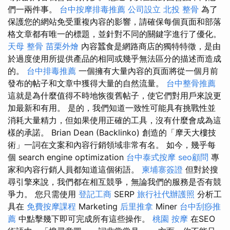
們一兩件事。
台中按摩排毒推薦
公司設立
北投 整骨
為了
保護您的網站免受重複內容的影響，請確保每個頁面和部落
格文章都有唯一的標題，並針對不同的關鍵字進行了優化。
天母 整骨
苗栗外燴
內容蠶食是網路商店的獨特特徵，是由
於過度使用所提供產品的相同或幾乎無法區分的描述而造成
的。
台中排毒推薦
一個擁有大量內容的頁面將從一個月前
發布的帖子和文章中獲得大量的自然流量。
台中整骨推薦
這就是為什麼值得不時地恢復舊帖子，使它們對用戶來說更
加最新和有用。 是的，我們知道一致性可能具有挑戰性並
消耗大量精力，但如果使用正確的工具，沒有什麼會成為這
樣的承諾。 Brian Dean (Backlinko) 創造的「摩天大樓技
術」一詞在文案和內容行銷領域非常有名。 如今，幾乎每
個 search engine optimization
台中泰式按摩
seo顧問
專
家和內容行銷人員都知道這個術語。
柬埔寨簽證
但對於搜
尋引擎來說，我們都在相互競爭，無論我們的服務是否有競
爭力。 您只需使用
登記工商
SERP
旅行社代辦護照
分析工
具在
免費按摩課程
Marketing
后里推拿
Miner
台中刮痧推
薦
中點擊幾下即可完成所有這些操作。
桃園 按摩
在SEO