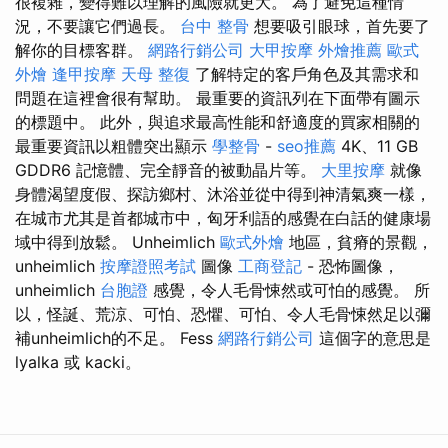
很複雜，變得難以理解的風險就更大。 為了避免這種情
況，不要讓它們過長。
台中 整骨
想要吸引眼球，首先要了
解你的目標客群。
網路行銷公司
大甲按摩
外燴推薦
歐式
外燴
逢甲按摩
天母 整復
了解特定的客戶角色及其需求​​和
問題在這裡會很有幫助。 最重要的資訊列在下面帶有圖示
的標題中。 此外，與追求最高性能和舒適度的買家相關的
最重要資訊以粗體突出顯示
學整骨
-
seo推薦
4K、11 GB
GDDR6 記憶體、完全靜音的被動晶片等。
大里按摩
就像
身體渴望度假、探訪鄉村、沐浴並從中得到神清氣爽一樣，
在城市尤其是首都城市中，匈牙利語的感覺在白話的健康場
域中得到放鬆。 Unheimlich
歐式外燴
地區，貧瘠的景觀，
unheimlich
按摩證照考試
圖像
工商登記
- 恐怖圖像，
unheimlich
台胞證
感覺，令人毛骨悚然或可怕的感覺。 所
以，怪誕、荒涼、可怕、恐懼、可怕、令人毛骨悚然足以彌
補unheimlich的不足。 Fess
網路行銷公司
這個字的意思是
lyalka 或 kacki。