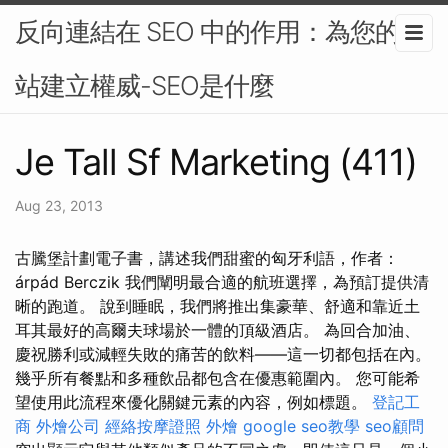
反向連結在 SEO 中的作用：為您的網
站建立權威-SEO是什麼
Je Tall Sf Marketing (411)
Aug 23, 2013
古騰堡計劃電子書，講述我們甜蜜的匈牙利語，作者：
árpád Berczik 我們闡明最合適的航班選擇，為預訂提供清
晰的跑道。 說到睡眠，我們將推出集豪華、舒適和靠近土
耳其最好的高爾夫球場於一體的頂級酒店。 為回合加油、
慶祝勝利或減輕失敗的痛苦的飲料——這一切都包括在內。
幾乎所有餐點和多種飲品都包含在優惠範圍內。 您可能希
望使用此流程來優化關鍵元素的內容，例如標題。
登記工
商
外燴公司
經絡按摩證照
外燴
google seo教學
seo顧問