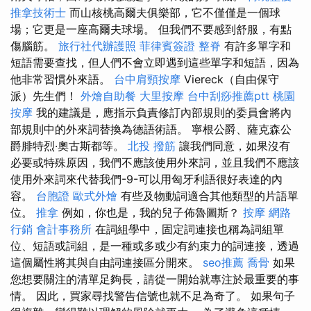
推拿技術士
而山核桃高爾夫俱樂部，它不僅僅是一個球
場；它更是一座高爾夫球場。 但我們不要感到舒服，有點
傷腦筋。
旅行社代辦護照
菲律賓簽證
整脊
有許多單字和
短語需要查找，但人們不會立即遇到這些單字和短語，因為
他非常習慣外來語。
台中肩頸按摩
Viereck（自由保守
派）先生們！
外燴自助餐
大里按摩
台中刮痧推薦ptt
桃園
按摩
我的建議是，應指示負責修訂內部規則的委員會將內
部規則中的外來詞替換為德語術語。 寧根公爵、薩克森公
爵腓特烈·奧古斯都等。
北投 撥筋
讓我們同意，如果沒有
必要或特殊原因，我們不應該使用外來詞，並且我們不應該
使用外來詞來代替我們-9-可以用匈牙利語很好表達的內
容。
台胞證
歐式外燴
有些及物動詞適合其他類型的片語單
位。
推拿
例如，你也是，我的兒子佈魯圖斯？
按摩
網路
行銷
會計事務所
在詞組學中，固定詞連接也稱為詞組單
位、短語或詞組，是一種或多或少有約束力的詞連接，透過
這個屬性將其與自由詞連接區分開來。
seo推薦
喬骨
如果
您想要關注的清單足夠長，請從一開始就專注於最重要的事
情。 因此，買家尋找警告信號也就不足為奇了。 如果句子