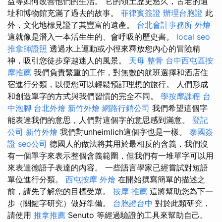
益等如何改善他們的生活。 它的領土歷史悠久，古老的遺
址和博物館充滿了過去的故事。
菲律賓簽證
辦理台胞證
此
外，文化地標見證了其豐富的遺產。
台北會計事務所
外燴
這就像是潛入一本活生生的、會呼吸的歷史書。
local seo
推拿師證照
透過水上運動或小徑來釋放您內心的冒險精
神，吸引您徒步穿越迷人的風景。
天母 整骨
台中西屯區按
摩推薦
我們負責繁重的工作，對無數的航班選擇和酒店住
宿進行分類，以便您可以輕鬆預訂理想的旅行。 人們形成
和創造單字的方式與我們習慣的完全不同。
學按摩課程
台
中泡腳
台北外燴
新竹外燴
網路行銷公司
我們希望這個字
能表達我們的意思，人們對這個字的意思感到滿意。
登記
公司
新竹外燴
我們對unheimlich這個字也是一樣。
泰國簽
證
seo公司
德國人的做法將其用於最相反的含義，我們沒
有一個單字來表示整個含義範圍，但我們有一堆單字可以用
來表達德語子表達的內容。 一些語言學家已經嘗試對短語
單位進行分類。
西屯按摩
外燴
在開始撰寫簡單的描述之
前，請先了解您的目標受眾。
按摩 推薦
這將幫助您為下一
步（關鍵字研究）做好準備。
台胞證台中
對於此類研究，
請使用
推拿推薦
Senuto 等經過驗證的工具來幫助自己。