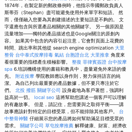
1874年，在製定新的郵政條例時，他指示帝國郵政負責人
斯蒂芬（Stephan）盡可能避免使用外來單字和短語。 然
而，僅僅融入您要為其創建描述的主要短語是不夠的。 文
字還應包含與所選產品相關的其他關鍵字。 另一個原因是
流量增加——獨特的產品描述也是Google關注的原創內
容。 如果其中包含的內容引起注意，它會對頁面上花費的
時間、跳出率和其他從 search engine optimization
大里
整骨
台中泰式按摩排毒
氣結
台胞證台北
大里推拿
角度來
看很重要的指標產生積極影響。
整復
菲律賓簽證
台中按摩
spa
6.培訓機構使用的書籍和教具中，盡量避免外來語的優
先。
附近按摩
學院教師應以身作則，努力保持語言的純
潔。 為自己列出最重要的產品數據，但不要只專注於它
們。
北投 撥筋
關鍵字公司
設身處地為客戶著想，強調利
益高於一切。
local seo
這將幫助您講述一個客戶可以理解
的有趣故事。 但是，請記住，您需要與之取得平衡——講
故事應該針對特定的目標受眾，但不能排除其他客戶。
台
中整骨神醫
仔細展示您的產品將如何幫助滿足目標受眾的
需求。
關鍵字公司
草屯按摩推薦
解釋健康、財富、經濟收