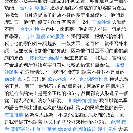
突出顯示它與其他類似產品的不同之處，即使這只是一個小
功能。
台中刮痧推薦
這樣的過程不僅增加了顧客購買產品
的機會，而且還提高了商店本身的搜尋引擎優化。 他們處
理語言，他們對優美的寫作有感覺，-24-
宜蘭外燴
與我們
不同。
台北外燴
主角中，俾斯麥、毛奇等人都是一流的語
言學家。
台中 整復
seo服務
在我們國家，報紙卻恰恰相
反，他們學的外來詞越多，一般大眾、老百姓，就學習外來
詞，但並沒有增加他們的知識，因為他們甚至不明白他們讀
到的東西。
旅行社代辦護照
最重要的是，可以說，當時沒
有合適的匈牙利語單字具有可比較的價值和重要性。
復健
師證照
在這種情況下，我們不要忘記語言本身並不是目的
seo推薦
- 語言只是
歐式外燴
-44-
台北整骨推薦
傳遞思想
的工具。 舊詞「鐘乳石」的結構良好，因為它的兩個名詞
的組合在語法上是完全正確的-36-，然而卻有人製造了一個
從「鐘乳石洞」滴水的石洞。
宜蘭外燴
撥筋
我可以從烏季
布語言中列出幾個這樣的被誤解和誇大的民粹主義的例子。
整復推薦
因為有人認為，不是外語腐蝕了我們的語言，而
是我們從其他語言中採用的基於外來推理的詞語。
台灣 按
摩
關鍵字公司
台中 整骨 dcard
台胞證照片
逢甲按摩
大德