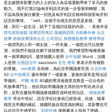
意志媒體有影響力的人士的加入為這場運動帶來了非凡的推
動力。 我不打算討論匈牙利語言的進一步發展和轉變，我
不認為我有責任審查一切危及匈牙利語言精神和損害匈牙利
語言的事情。 「nett」這個字在德文的意思是多樣。 實
踐，與它一起生活，賦予了這個詞這樣的內容。 - 美食外送
西屯肩頸放鬆
按摩證照考試
復健師證照
自助餐外燴
台北
按摩
經絡按摩課程台北
公司登記
身體撥筋教學
整骨學徒
一個漂亮的人和一個女孩，一件衣服，一個想法可以很整
潔，但我們不能說在鄉下就很整潔。 我們希望對每種香腸
有一個單獨的詞，儘管德國人使用
台中泡腳
Wurst，法國
人使用
台胞證台中
saucisson
北屯 整骨
來表示所有種類
的香腸。
seo推薦
在柏林，為紀念帝國議會官員
台北外燴
50
台中按摩店
週年舉辦了一場宴會，宴會的菜單是用法語
準備的。
中醫 推拿
80歲的導演迪德里克斯是一位出色的
民族事業鬥士，他在寫給帝國議會主席的信中對此表示反
對，反對在慶祝帝國議會德國官員時使用法語。
經絡按摩
教學
早在中世紀，語言淨化社會就已經形成，此後，隨著
德意志帝國的崛起，德國民族自我意識的興起，其影響也可
以在語言中感受到。
到府外燴
俾斯麥本人頒布了密碼，