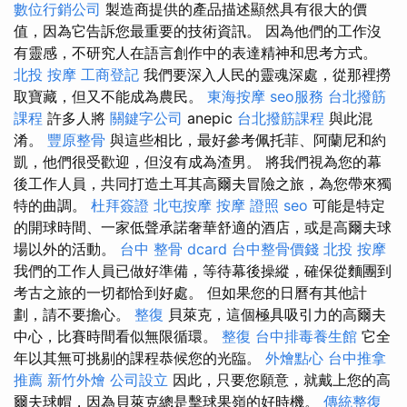
數位行銷公司
製造商提供的產品描述顯然具有很大的價
值，因為它告訴您最重要的技術資訊。 因為他們的工作沒
有靈感，不研究人在語言創作中的表達精神和思考方式。
北投 按摩
工商登記
我們要深入人民的靈魂深處，從那裡撈
取寶藏，但又不能成為農民。
東海按摩
seo服務
台北撥筋
課程
許多人將
關鍵字公司
anepic
台北撥筋課程
與此混
淆。
豐原整骨
與這些相比，最好參考佩托菲、阿蘭尼和約
凱，他們很受歡迎，但沒有成為渣男。 將我們視為您的幕
後工作人員，共同打造土耳其高爾夫冒險之旅，為您帶來獨
特的曲調。
杜拜簽證
北屯按摩
按摩 證照
seo
可能是特定
的開球時間、一家低聲承諾奢華舒適的酒店，或是高爾夫球
場以外的活動。
台中 整骨 dcard
台中整骨價錢
北投 按摩
我們的工作人員已做好準備，等待幕後操縱，確保從麵團到
考古之旅的一切都恰到好處。 但如果您的日曆有其他計
劃，請不要擔心。
整復
貝萊克，這個極具吸引力的高爾夫
中心，比賽時間看似無限循環。
整復
台中排毒養生館
它全
年以其無可挑剔的課程恭候您的光臨。
外燴點心
台中推拿
推薦
新竹外燴
公司設立
因此，只要您願意，就戴上您的高
爾夫球帽，因為貝萊克總是擊球果嶺的好時機。
傳統整復