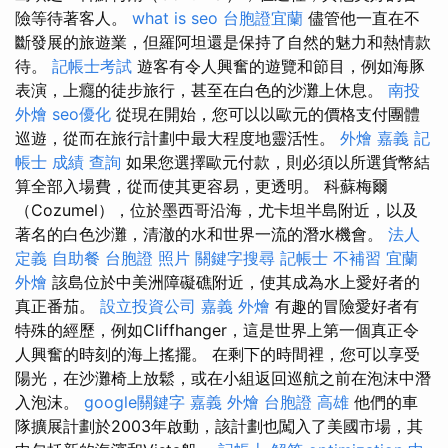
險等待著客人。
what is seo
台胞證宜蘭
儘管他一直在不
斷發展的旅遊業，但羅阿坦還是保持了自然的魅力和熱情款
待。
記帳士考試
遊客有令人興奮的遊覽和節目，例如海豚
表演，上癮的徒步旅行，甚至在白色的沙灘上休息。
南投
外燴
seo優化
從現在開始，您可以以歐元的價格支付團體
巡遊，從而在旅行計劃中最大程度地靈活性。
外燴 嘉義
記
帳士 成績 查詢
如果您選擇歐元付款，則必須以所選貨幣結
算全部入場費，從而使其更容易，更透明。 科蘇梅爾
（Cozumel），位於墨西哥沿海，尤卡坦半島附近，以及
著名的白色沙灘，清澈的水和世界一流的潛水機會。
法人
定義
自助餐
台胞證 照片
關鍵字搜尋
記帳士 不補習
宜蘭
外燴
該島位於中美洲障礙礁附近，使其成為水上愛好者的
真正番茄。
設立投資公司
嘉義 外燴
有趣的冒險愛好者有
特殊的經歷，例如Cliffhanger，這是世界上第一個真正令
人興奮的時刻的海上搖擺。 在剩下的時間裡，您可以享受
陽光，在沙灘椅上放鬆，或在小組返回巡航之前在泡沫中潛
入泡沫。
google關鍵字
嘉義 外燴
台胞證 高雄
他們的車
隊擴展計劃於2003年啟動，該計劃也闖入了美國市場，其