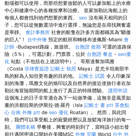
動場都可以使用，而那些想要放鬆的人可以參加船上的水療
中心和健康中心的各種按摩和治療。 皇家加勒比海船上的
每個人都會找到他們想要的東西。
seo
沒有兩天相同的日
子，您可以從無數選項中進行選擇，無論您是在尋找興奮還
是寧靜。
會計事務所
社會的船隻在許多方面都稱其為“驕傲
的巨人”！
台中外燴
預定的航班和轉移布達佩斯-Miami
會
計師
-Budapest路線，旅遊班。
台胞證 效期
可選的道路保
險（5％），可選計劃，門票票，位於
台胞證
餐盒
-
seo優
化
站點（不包括在上述說明中）。 哥斯達黎加瑪雅
（Costa
菲律賓簽證
記帳士 執照
Maya）是尤卡坦南部半
島的鮮為人知但更有趣的目的地。
記帳士 試題
令人印象深
刻的海灘，瑪雅文化的烙印以及自然界的接近使旅行者在加
勒比海冒險期間的船上進行了真正的特殊體驗。
護照申請
這個海上的日子非常適合為下一站做準備，這無非是風景如
畫的洪都拉斯的伊斯拉·德·羅丹（Isla
記帳士 書 ptt
茶會點
心
台南 外燴 ptt
de
seo 優化
Roatan）。 然而，與此同
時，我們可以享受船上的寵愛經歷以及放鬆海洋旅行的每一
刻。
團體名稱
早餐後，興奮的時刻到了，當時該小組出發
前往邁阿密港口開始在美國MSC
外燴 宜蘭
World
台中 外