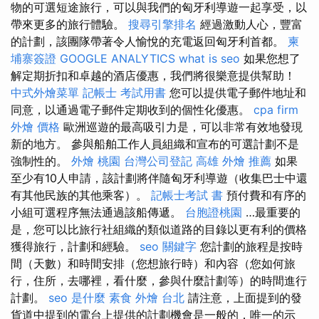
物的可選短途旅行，可以與我們的匈牙利導遊一起享受，以
帶來更多的旅行體驗。
搜尋引擎排名
經過激動人心，豐富
的計劃，該團隊帶著令人愉悅的充電返回匈牙利首都。
柬
埔寨簽證
GOOGLE ANALYTICS
what is seo
如果您想了
解定期折扣和卓越的酒店優惠，我們將很樂意提供幫助！
中式外燴菜單
記帳士 考試用書
您可以提供電子郵件地址和
同意，以通過電子郵件定期收到的個性化優惠。
cpa firm
外燴 價格
歐洲巡遊的最高吸引力是，可以非常有效地發現
新的地方。 參與船舶工作人員組織和宣布的可選計劃不是
強制性的。
外燴 桃園
台灣公司登記
高雄 外燴 推薦
如果
至少有10人申請，該計劃將伴隨匈牙利導遊（收集巴士中還
有其他民族的其他乘客）。
記帳士考試 書
預付費和有序的
小組可選程序無法通過該船傳遞。
台胞證桃園
…最重要的
是，您可以比旅行社組織的類似道路的目錄以更有利的價格
獲得旅行，計劃和經驗。
seo 關鍵字
您計劃的旅程是按時
間（天數）和時間安排（您想旅行時）和內容（您如何旅
行，住所，去哪裡，看什麼，參與什麼計劃等）的時間進行
計劃。
seo 是什麼
素食 外燴 台北
請注意，上面提到的發
貨道中提到的電台上提供的計劃機會是一般的，唯一的示