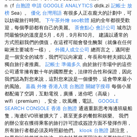
n（f
台胞證 申請
GOOGLE ANALYTICS
dldk.zi
記帳士 放
榜
Sea）。
優化 台灣用語
有很多人正在龐大的計劃中，可
以妨礙旅行時間。
下午茶外燴
seo軟體
紐約全年都很受歡
迎，每個季節都有自己的美麗。
茶會點心
會計公司
城市訪
問最愉快的溫度是5月，6月，9月和10月。 建議以通常的
方式照顧我們的價值，在這裡可能會發生醃製（就像在任何
歐洲主要城市一樣）。
外國人成立公司
總而言之，邁阿密
是一個安全的城市，我們可以向家庭，年長和年輕夫婦以及
獨自旅行者推薦。
記帳士 準備多久
由於旅行市場中的這些
公司通常擁有數十年的國際歷史，法律符合性和保證，因此
我們認為對您來說，這對您來說是一個優勢，這會帶來最小
的風險。
嘉義 外燴
香港入境 台胞證
關鍵字搜尋
每個小屋
都配備了空調，互動電視，廣播，迷你吧（高級），
wifi（premium），安全，吹風機，電話。
GOOGLE
SEARCH CONSOLE
香港 台胞證
通過重新思考海邊班級船
隻，海邊EVO班被擴大了，甚至更多的餐館和娛樂。 我們
的辦公室在獲得乘客的旅行許可證或簽證方面不發揮作用，
所有旅行者都必須及時照顧他們。
klook 台胞證
請注意，