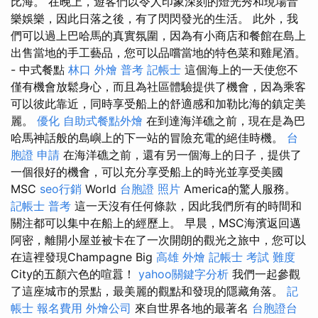
比海。 在晚上，遊客們以令人印象深刻的燈光秀和現場音
樂娛樂，因此日落之後，有了閃閃發光的生活。 此外，我
們可以過上巴哈馬的真實氛圍，因為有小商店和餐館在島上
出售當地的手工藝品，您可以品嚐當地的特色菜和雞尾酒。
- 中式餐點
林口 外燴
普考 記帳士
這個海上的一天使您不
僅有機會放鬆身心，而且為社區體驗提供了機會，因為乘客
可以彼此靠近，同時享受船上的舒適感和加勒比海的鎮定美
麗。
優化
自助式餐點外燴
在到達海洋礁之前，現在是為巴
哈馬神話般的島嶼上的下一站的冒險充電的絕佳時機。
台
胞證 申請
在海洋礁之前，還有另一個海上的日子，提供了
一個很好的機會，可以充分享受船上的時光並享受美國
MSC
seo行銷
World
台胞證 照片
America的驚人服務。
記帳士 普考
這一天沒有任何條款，因此我們所有的時間和
關注都可以集中在船上的經歷上。 早晨，MSC海濱返回邁
阿密，離開小屋並被卡在了一次開朗的觀光之旅中，您可以
在這裡發現Champagne Big
高雄 外燴
記帳士 考試 難度
City的五顏六色的喧囂！
yahoo關鍵字分析
我們一起參觀
了這座城市的景點，最美麗的觀點和發現的隱藏角落。
記
帳士 報名費用
外燴公司
來自世界各地的最著名
台胞證台