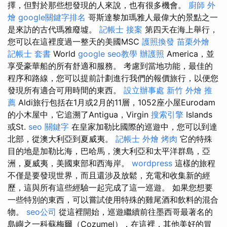
擇，但對於那些想發現的人來說，也有很多機會。
廚師 外
燴
google關鍵字排名
哥斯達黎加瑪雅人最偉大的景點之一
是來訪的古代瑪雅廢墟。
記帳士 接案
第四天在海上舉行，
您可以在這裡度過一整天的美國MSC
護照換發
苗栗外燴
記帳士 套書
World
google seo教學
辦護照
America，並
享受豪華船的所有舒適和服務。 考慮到當地功能，最佳的
程序和路線，您可以提前計劃進行我們的報價旅行，以便您
發現所有適合可用時間的東西。
設立辦事處
新竹 外燴 推
薦
Aldi旅行包括在1月或2月的11層，1052座小屋Eurodam
的小木屋中，它追溯了Antigua，Virgin
搜索引擎
Islands
或St.
seo 關鍵字
在皇家加勒比國際的巡遊中，您可以到達
北部，從澳大利亞到夏威夷。
記帳士
外燴 烤肉
它的特殊
目的地是加勒比海，巴哈馬，澳大利亞和太平洋群島，亞
洲，夏威夷，美國東部和西海岸。
wordpress
這樣的旅程
不僅是要發現世界，而且還涉及放鬆，充電和收集新的經
歷，這與所有這些經驗一起完成了這一巡遊。 如果您想要
一些特別的東西，可以嘗試使用特殊的雞尾酒和飲料的混合
物。
seo公司
從這裡開始，巡遊繼續前往墨西哥最著名的
島嶼之一科蘇梅爾（Cozumel），在這裡，其他美好的冒