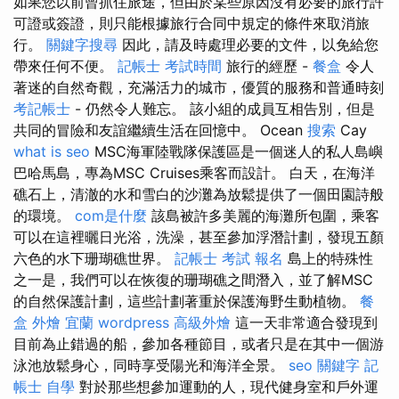
如果您以前曾抓住旅途，但由於某些原因沒有必要的旅行許
可證或簽證，則只能根據旅行合同中規定的條件來取消旅
行。
關鍵字搜尋
因此，請及時處理必要的文件，以免給您
帶來任何不便。
記帳士 考試時間
旅行的經歷 -
餐盒
令人
著迷的自然奇觀，充滿活力的城市，優質的服務和普通時刻
考記帳士
- 仍然令人難忘。 該小組的成員互相告別，但是
共同的冒險和友誼繼續生活在回憶中。 Ocean
搜索
Cay
what is seo
MSC海軍陸戰隊保護區是一個迷人的私人島嶼
巴哈馬島，專為MSC Cruises乘客而設計。 白天，在海洋
礁石上，清澈的水和雪白的沙灘為放鬆提供了一個田園詩般
的環境。
com是什麼
該島被許多美麗的海灘所包圍，乘客
可以在這裡曬日光浴，洗澡，甚至參加浮潛計劃，發現五顏
六色的水下珊瑚礁世界。
記帳士 考試 報名
島上的特殊性
之一是，我們可以在恢復的珊瑚礁之間潛入，並了解MSC
的自然保護計劃，這些計劃著重於保護海野生動植物。
餐
盒
外燴 宜蘭
wordpress
高級外燴
這一天非常適合發現到
目前為止錯過的船，參加各種節目，或者只是在其中一個游
泳池放鬆身心，同時享受陽光和海洋全景。
seo 關鍵字
記
帳士 自學
對於那些想參加運動的人，現代健身室和戶外運