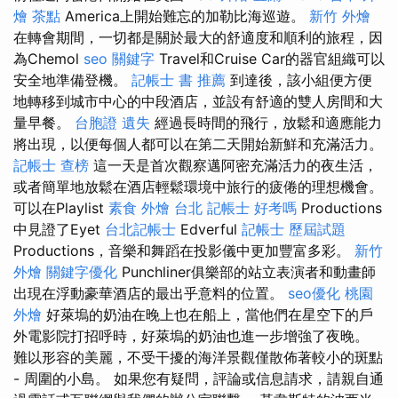
燴 茶點
America上開始難忘的加勒比海巡遊。
新竹 外燴
在轉會期間，一切都是關於最大的舒適度和順利的旅程，因
為Chemol
seo 關鍵字
Travel和Cruise Car的器官組織可以
安全地準備登機。
記帳士 書 推薦
到達後，該小組便方便
地轉移到城市中心的中段酒店，並設有舒適的雙人房間和大
量早餐。
台胞證 遺失
經過長時間的飛行，放鬆和適應能力
將出現，以便每個人都可以在第二天開始新鮮和充滿活力。
記帳士 查榜
這一天是首次觀察邁阿密充滿活力的夜生活，
或者簡單地放鬆在酒店輕鬆環境中旅行的疲倦的理想機會。
可以在Playlist
素食 外燴 台北
記帳士 好考嗎
Productions
中見證了Eyet
台北記帳士
Edverful
記帳士 歷屆試題
Productions，音樂和舞蹈在投影儀中更加豐富多彩。
新竹
外燴
關鍵字優化
Punchliner俱樂部的站立表演者和動畫師
出現在浮動豪華酒店的最出乎意料的位置。
seo優化
桃園
外燴
好萊塢的奶油在晚上也在船上，當他們在星空下的戶
外電影院打招呼時，好萊塢的奶油也進一步增強了夜晚。
難以形容的美麗，不受干擾的海洋景觀僅散佈著較小的斑點
- 周圍的小島。 如果您有疑問，評論或信息請求，請親自通