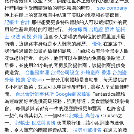
旅行者最終可以坐下來，開始在世界上最現代的船隻之一旅
行時開始享受團體遊輪的特殊氛圍的時刻。
seo company
晚上在船上的繁華氛圍中結束了美味的晚餐和娛樂節目。
記帳士 會計
那些想要更多特殊體驗的人可以選擇額外的費
用前往基韋斯特的可選旅行。
外燴廠商
台胞證 照片
記帳
士 稅法
南投 外燴
這個令人驚嘆的島嶼位於佛羅里達州最
南端，這條路本身就是令人難忘的經歷。
優化
在旅途中，
我們經過風景如畫的橋樑和島嶼，而綠松石海洋全景令人眼
花ta起旅行者。 此外，他們可以在機艙內免費提供歐陸式
早餐，並使用24小時的客房服務提供商，該提供商提供免
費送貨。
台胞證辦理
台灣公司設立
外燴廠商
香港 台胞證
外燴 推薦
谷歌seo
一部分用餐體驗是自助餐，每天提供許
多不同的飯菜，並且可以申請晚餐時間，讓客人享受最佳時
間。
台北會計師事務所
Google商家檔案
Fantastica體驗
為運輸愛好者提供高級服務，強調舒適，美食體驗和娛樂機
會。 每個參與者都有一生的經歷變得更加豐富，也許會想
一想何時將其切入下一個MSC
記帳士 高普考
Cruises之
一。
記帳士 稅法與實務
夜間飛行後，該小組到達布達佩
斯，令人難忘的團體巡遊結束。
搜尋引擎排名
在過去的幾