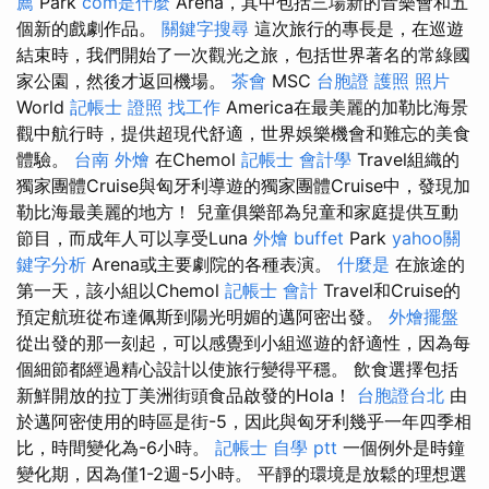
薦
Park
com是什麼
Arena，其中包括三場新的音樂會和五
個新的戲劇作品。
關鍵字搜尋
這次旅行的專長是，在巡遊
結束時，我們開始了一次觀光之旅，包括世界著名的常綠國
家公園，然後才返回機場。
茶會
MSC
台胞證 護照 照片
World
記帳士 證照 找工作
America在最美麗的加勒比海景
觀中航行時，提供超現代舒適，世界娛樂機會和難忘的美食
體驗。
台南 外燴
在Chemol
記帳士 會計學
Travel組織的
獨家團體Cruise與匈牙利導遊的獨家團體Cruise中，發現加
勒比海最美麗的地方！ 兒童俱樂部為兒童和家庭提供互動
節目，而成年人可以享受Luna
外燴 buffet
Park
yahoo關
鍵字分析
Arena或主要劇院的各種表演。
什麼是
在旅途的
第一天，該小組以Chemol
記帳士 會計
Travel和Cruise的
預定航班從布達佩斯到陽光明媚的邁阿密出發。
外燴擺盤
從出發的那一刻起，可以感覺到小組巡遊的舒適性，因為每
個細節都經過精心設計以使旅行變得平穩。 飲食選擇包括
新鮮開放的拉丁美洲街頭食品啟發的Hola！
台胞證台北
由
於邁阿密使用的時區是街-5，因此與匈牙利幾乎一年四季相
比，時間變化為-6小時。
記帳士 自學 ptt
一個例外是時鐘
變化期，因為僅1-2週-5小時。 平靜的環境是放鬆的理想選