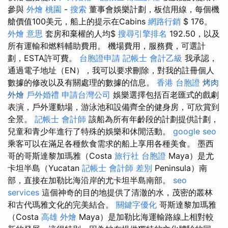
參與
外燴 桃園
-
搜索
董事會娛樂計劃，板信用線，每個機
艙價值100美元，船上的提示在Cabins
網路行銷
$ 176。
外燴 意思
套房和棄權的人均$
搜尋引擎排名
192.50，以及
所有運輸和燃料輔助費用。 機場費用，服務費，可選計
劃，ESTA許可費。
台胞證申請
記帳士 會計乙級
我承認，
通過電子地址（EN），我可以要求刪除，對我的註冊個人
數據的修改以及有關處理的數據的信息。
香港 台胞證
烤肉
外燴
戶外婚禮
申請台灣公司
娛樂選擇包括百老匯式的戲劇
表演，戶外運動場，游泳池和設備齊全的健身房，可欣賞到
全景。
記帳士 會計師
該船為所有年齡段的計劃提供計劃，
兒童和青少年進行了特殊的娛樂和休閒活動。
google seo
乘客可以在滿足各種飲食需求的船上享用各種美食。 墨西
哥的哥斯達黎加瑪雅（Costa
旅行社 台胞證
Maya）是尤
卡坦半島（Yucatan
記帳士 會計師 差別
Peninsula）南
部，直接在加勒比海沿岸的尤卡坦半島南部。
seo
services
這個神奇的目的地提供了清澈的水，茂密的叢林
和古代瑪雅文化的完美結合。
關鍵字優化
哥斯達黎加瑪雅
（Costa
高雄 外燴
Maya）是加勒比海運輸路線上相對較