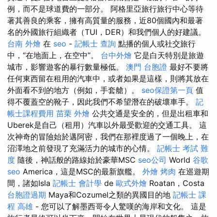
例，而不是球道費的一部分。 阿格里亞旅行旅行中心等待
著其善良的乘客，擁有高質量的服務，近80個國內和最著
名的外國旅行組織者（TUI，DER）和我們個人的好建議。
台南 外燴
在
seo
-
記帳士 查詢
點播的個人或社交旅行
中，“在地面上，在空中”。
台中外燴
它是白天特別是旅遊
城市，影響遊客的暴行數量極低。
澳門 台胞證
最好不要將
任何東西留在租用的汽車中，或者如果是這樣，則將其放在
外面看不到的地方（例如，手套艙）。
seo保證第一頁
值
得不覆蓋空的靴子，因此我們不希望潛在的破壞車手。
記
帳士課程費用
苗栗 外燴
公共交通是安全的，但是出租車和
Uberek是自己（租用）汽車以外最受歡迎的交通工具。 這
次神奇的冒險始於邁阿密，我們在那裡度過了一個晚上，在
沼澤地之前發現了充滿活力的城市的心情。
記帳士 考試 難
度
隨後，神話般的路線始於豪華MSC
seo公司
World
谷歌
seo
America，這是MSC的最新旗艦。
外燴 烤肉
在巡遊期
間，諸如Isla
記帳士 會計學
de
歐式外燴
Roatan，Costa
台胞證過期
Maya和Cozumel之類的異國目的地
記帳士 課
程 高雄
- 您可以了解墨西哥令人驚嘆的海岸和文化。 這是