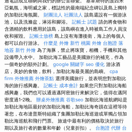
過電話或互聯網與我們的辦公室聯繫。 基韋斯特的波西米
亞氣氛，海明威之家，標誌性的最南端紀念碑以及島上獨特
的加勒比海氛圍。
財團法人 社團法人
該島還設有一個游泳
池，以及洗滌盆，淋浴和腳浴。
記帳士 試題
請勿將食物和
含酒精的飲料應用於該島，該島嶼在進入時被島工作人員沒
收和摧毀。
記帳士放榜
島上沒有海灘後衛，海上的每個人
都可以自行游泳。
什麼是
外燴 新竹
桃園 外燴
台胞證 落
地簽
新竹 外燴
為了海豚，禁止將珠寶，相機，手機和其他
設備帶入水中。 加勒比海工藝品是美國旅行的補充，作為
一個奇妙的額外計劃。
google 關鍵字
seo 優化
游泳酒
店，美妙的食物，飲料，加勒比海最美麗的島嶼。
cpa
firm
外燴推薦
外燴茶點
選擇美國旅行，並表明您對加勒比
海的旅行感興趣。
記帳士 成本會計
如果您只對加勒比海船
感興趣，我們也可以通過邁阿密旅行來解決它，值得在邁阿
密度過1-2晚。
辦桌外燴推薦
谷歌seo
加勒比海巡航網站是
加勒比海地區最好的加勒比海船，加勒比海奇蹟在這裡等待
著您，在布達普斯特組織了集團加勒比海巡遊或單獨占領加
勒比海巡航和飛行門票。 旅途中最有利的價格取決於旅行
期以及旅行者的數量和年齡（兒童折扣）。
台胞證 代辦
台