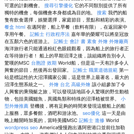
可選的計劃機會。
搜尋引擎優化
它的不同類別提供了所有
獨特的機會，每個機會本身都成為目的地。
搜索
我們的船
隻有飲食選擇，娛樂選擇，家庭節目，景點和精彩的表演。
餐盒
html
在邁阿密，船上早餐（飲料有限），在返回家中
享用午餐。
記帳士 行政程序法
嘉年華的榮耀可以將皇冠放
在五顏六色的巡游上。
記帳士 會計 書
素食 外燴
外燴廠商
海洋旅行者只能通過粉紅色眼鏡觀看，因為船上的旅行者正
在等待旅行者！ 船上的早期沼澤之後，該組織將告別令人
驚嘆的MSC
台胞證 效期
World船，但是這一天有許多令人
興奮的節目，然後再出發回家。
記帳士 職業道德規範
第一
站是標誌性的大沼澤國家公園，這是世界上最著名，最大的
沼澤生態系統之一。
外燴 台北
高級外燴
該小組參加了令
人興奮的乘飛艇之旅，可以發現該地區令人驚嘆的野生動植
物，包括美國鱷魚，異國鳥類和特殊的沼澤植被世界。
小
型外燴推薦
登機後，將有足夠的時間來發現這艘船上的船
上服務，眾多餐館，酒吧和游泳池。
seo優化
這一天是由
晚上離開時加冕的，當時美國MSC
記帳士 進修
World
wordpress seo
America慢慢跑出邁阿密港口並前往加勒