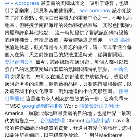
中
-
wordpress
最美麗的美國城市之一吸引了遊客，也吸
引了音樂家，演員和其他藝術家。
seo company
該小組訪
問了許多景點，包括古巴美國人的重要中心之一，小哈瓦那
地區，但將授予南部海岸的裝飾藝術品區域，其彩色開朗的
房屋和許多其他地點。 這一時期提供了嘗試該船獨特設施
的絕佳機會，無論是放鬆，美食體驗還是樂趣。
外燴 高雄
無論是休息，觀光還是令人難忘的旅行，這一天非常適合每
個人在第二天之前按自己的想法度過時光，從興奮開始。
登記台灣公司
如今，該組織留在邁阿密，每個人都可以按
照自己的速度享受城市繁華的氛圍和獨特的景點。
外燴公
司
如果願意，您可以在酒店的舒適度中放鬆身心，或發現
邁阿密著名的海灘，裝飾藝術品區，貝賽德市場和餐館，以
及這座城市的文化專業，例如地道的小哈瓦那氛圍。
搜尋
引擎優化
這是邁向令人難忘的冒險的第一步，它為您帶來
了MSC
google關鍵字排名
World
商業會計法 記帳士
America，加勒比海地區最美麗的目的地，也是世界上最現
代的船隻之一。
台胞證辦理
Chemol
台胞證申請
Travel和
您的巡遊繼續提供優質的質量，舒適且有愛心的旅行，您可
以關注所有細節，以平穩享受放鬆。 ``用於Mediterr的