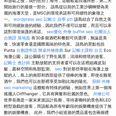
和放鬆之後，我們告別了海灣，這艘船返回邁阿密，第二天
開始旅行的最後一部分。 該島從以前的工業沙礦轉變為美
麗的海灘天堂，是MSC的環境承諾和可持續性的象徵之
一。
wordpress seo
記帳士 自學 ptt
該島結合了自然之美
和可持續旅遊的經驗，因此我們不僅可以放鬆，而且可以承
諾對環境保護的承諾。
seo優化
外燴 buffet
seo
社團法人
台胞證 落地簽
有30多個酒吧和餐館可供選擇，無論是美
食，快速零食還是國際風味的特色菜。 該島的景點包括
Punta
台胞證申請
辦桌外燴推薦
Sur
記帳士課程 台北
Eco
海灘公園，該公園吸引了野生風景，潟湖和燈塔的遊客。
記帳士 會計師
主動放鬆的支持者還可以在這裡組織皮划
艇，叢林空間和鳥類監測。
seo
對於那些寧願在海灘上放
鬆的人，島上的南部和西部提供了很棒的海灘，即使在雞尾
酒中，我們也可以在那裡享受加勒比海的陽光。
廚師 外燴
seo marketing
這艘船有特殊的經驗，例如世界上第一個海
搖擺人Cliffhanger，它具有興奮和壯麗的景色。
外燴公司
世界長廊是一家未來派設計長廊，等待著獨特的景色和LED
輕型遊戲的遊客，而該船為所有年齡段的娛樂機會提供了無
數的娛樂機會。 此外，我們小組巡遊的獎品還包含兩個禮