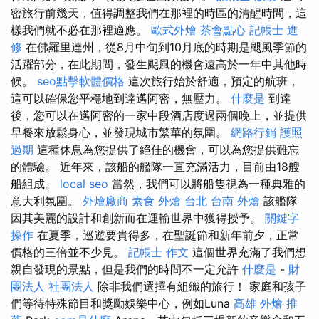
密旅行前幾天，值得調整我們在那裡的時區的清醒時間，這
樣我們就不必在那裡適應。
歐式外燴
茶會點心
記帳士 進
修
在佛羅里達州，從8月中旬到10月底的時期是颶風季節的
活躍部分，在此期間，發生颶風的機會遠高於一年中其他時
候。
seo點擊軟體價格
這次旅行始於舒適，預定的航班，
這可以確保您平穩地到達邁阿密，無壓力。
什麼是
到達
後，您可以在邁阿密的一家中段酒店度過兩個晚上，並提供
早餐來放鬆身心，並發現城市繁華的氛圍。
網路行銷
護照
過期
這種休息為您提供了絕佳的機會，可以為您提供難忘
的體驗。 近年來，該船的艦隊一直充滿活力，目前由18艘
船組成。
local seo
當然，我們可以將船隻視為一種典雅的
意大利氛圍。
外燴廠商
素食 外燴 台北
台南 外燴
該艦隊
因其美麗的設計和創新而在運輸世界中獲得授予。
關鍵字
操作
在夏季，巡遊要貴得多，在聖誕節和新年前夕，正常
價格的三倍並不少見。
記帳士 作文
這個世界充滿了我們想
親自發現的景點，但是我們的時間不一定允許
什麼是
-
財
團法人 社團法人
除非我們選擇有組織的旅行！ 家庭和孩子
們等待特殊節目和獎勵娛樂中心，例如Luna
高雄 外燴 推