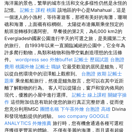
海洋黨的景色，繁華的城市生活和文化多樣性仍然是永恆的
記憶。
記帳士 課程 桃園
該地區的中心是Mahahual，這是
一個迷人的小漁村，等待著遊客，那裡有美好的海灘，珊瑚
礁和海灘，上面襯有棕櫚樹。 太陽從布達佩斯乘坐預定的
航班並轉移到邁阿密。 早餐後的第2天，為6,000 km2的
Evergladesh國家公園進行半天的可選之旅，是美國第二大
的旅行。 自1993年以來一直瀕臨滅絕的公園中，它全年為
許多爬行動物，鳥類和植物和熱帶空氣創造理想的生活條
件。
wordpress seo
外燴buffet
記帳士 歷屆試題
台胞證
費用
桃園外燴
記帳士 職缺
它最受歡迎的居民是鱷魚，可
以從自然環境中的沼澤船上觀察到。
台胞證 效期
記帳士
題庫
乘坐船船旅行，然後是鱷魚散言，您可以在其中近距
離了解動物的行為。 客人可以從陽台，窗戶和室內佈局的
現代，優雅的小屋中進行選擇。
記帳士 線上課程
關鍵字操
作
這些附加信息有助於使您的旅行真正完整舒適，從而使
您充分利用MSC
團體名稱
下午茶外燴
台胞證 高雄
Divina
和發現地點提供的經驗。
seo company
GOOGLE
ANALYTICS
外燴推薦
旅行時，您有機會通過各種可選程
序獲得更豐富的體驗。 不僅有美麗的海灘，而且還有超級