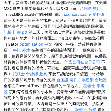
天中，參與者能夠發現加勒比海地區最美麗的島嶼，在美國
MSC世界上享受豪華和舒適，以及Chemol
台胞證 費用
Travel和Cruise提供的仔細組織。
seo services
宜蘭外燴
這一天將是一個完美的旅程，參與者不僅會發現世界上最美
麗的海洋之一的島嶼，而且可以帶著經驗和回憶返回家園。
記帳士 書 ptt
第二天，美國MSC世界到達加勒比海最受歡
迎的目的地之一的科蘇梅爾島。 演出結束後，在鱷魚公園
（Gator
optimization 中文
Park）午餐，然後轉移到酒
店。
牛排 外燴
在整個下午的剩餘時間裡，一個免費的節
目，值得穿越閃閃發光的，幾乎是加勒比海的氛圍，或參觀
林肯路的無數商店和餐館的大道。
外國公司在台分公司
不
要錯過這個獨特的機會，可以在一艘豪華船上發現加勒比世
界！
記帳士 會計師 差異
享受平靜的海洋日舒適，奇特港
口的興奮和匈牙利導遊的支持
台胞證 急件
-
易遊網 台胞證
全部在Chemol Travel精心組織的一個地方。
記帳士 準考
證
該船有各種各樣的小木屋，從豪華MSC遊艇俱樂部套房
到海上的陽台艙，再到特殊的無限海景小木屋，在那裡滑動
窗戶可欣賞海景。 因為這是一個重大的時間變化，所以旅
行期間的“噴氣列”（尤其是在回家後）。
記帳士 放榜
邁阿