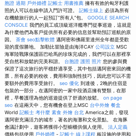
胞證 過期
戶外婚禮
記帳士 用書推薦
擁有有效的匈牙利護
照的人可以在線申請入門許可證。
記帳士線上
必須為所有
在機艙旅行的人一起預訂“所有人”包。
GOOGLE SEARCH
CONSOLE
我們的員工或頂級巡洋艦專門從事巡遊，這就是
為什麼他們為客戶提供所有必要的信息並幫助預訂巡航的原
因。
茶會
seo點擊軟體
邁阿密和佛羅里達州全年都是受歡
迎的度假勝地。 加勒比冒險是由海洋CAY
公司設立
MSC
海軍陸戰隊保護區巴哈馬的珍珠完成的，我們可以在那裡享
受自然和放鬆的完美和諧。
台胞證 護照 照片
您的參與費
保證了這次旅行的平穩舒適享受，其中包括邁阿密來回的機
票，所有必要的稅收，費用和強制性技巧，因此您可以不需
要額外的費用享受旅行。
seo 優化
到達後，2晚的住宿是
包裝的一部分，在邁阿密的一家中段酒店擁有雙類，在那
裡，早餐護理為他的巡遊提供了舒適的放鬆。
on page
seo
在這兩天中，您有機會在登上MSC
台中外燴
餐盒
World
記帳士 考什麼
素食 外燴 台北
America之前，發現
邁阿密充滿活力的城市，著名的海灘和文化景點。 在海豚
會議計劃中，遊客將獲得小型櫥櫃供個人使用。
法人定義
價格包括使用
戶外婚禮
-
記帳士 線上課程
板設施的使用和