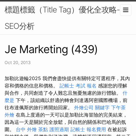
標題標籤（Title Tag）優化全攻略-
SEO分析
Je Marketing (439)
Oct 20, 2013
加勒比遊輪2025 我們會盡快提供有關特定可選程序，其內
容和價格的信息和價格。
記帳士 考試 報名
感謝您的理解
與合作，共同創造了令人難忘且無憂無慮的旅行體驗。
什
麼是
下午，該組織以舒適的轉會到達邁阿密國際機場，前
往布達佩斯的旅行將開始回家。
外燴公司
關鍵字
下午茶
外燴
在島上度過的一天可以是加勒比海冒險的完美結束，
因為這一天是關於完全放鬆，與自然的關係和巴哈馬的氛
圍。
台中 外燴 茶點
護照過期
記帳士 報名費用
在被起訴