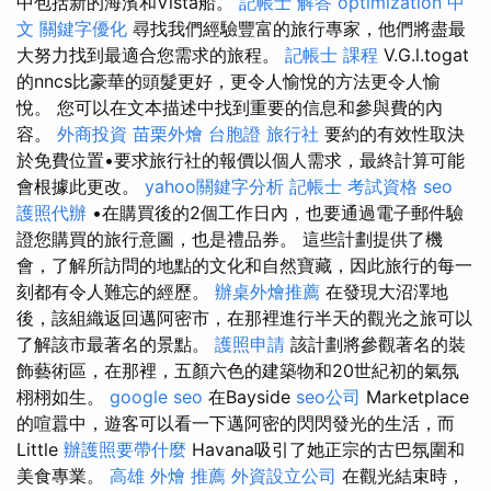
中包括新的海濱和Vista船。
記帳士 解答
optimization 中
文
關鍵字優化
尋找我們經驗豐富的旅行專家，他們將盡最
大努力找到最適合您需求的旅程。
記帳士 課程
V.G.l.togat
的nncs比豪華的頭髮更好，更令人愉悅的方法更令人愉
悅。 您可以在文本描述中找到重要的信息和參與費的內
容。
外商投資
苗栗外燴
台胞證 旅行社
要約的有效性取決
於免費位置•要求旅行社的報價以個人需求，最終計算可能
會根據此更改。
yahoo關鍵字分析
記帳士 考試資格
seo
護照代辦
•在購買後的2個工作日內，也要通過電子郵件驗
證您購買的旅行意圖，也是禮品券。 這些計劃提供了機
會，了解所訪問的地點的文化和自然寶藏，因此旅行的每一
刻都有令人難忘的經歷。
辦桌外燴推薦
在發現大沼澤地
後，該組織返回邁阿密市，在那裡進行半天的觀光之旅可以
了解該市最著名的景點。
護照申請
該計劃將參觀著名的裝
飾藝術區，在那裡，五顏六色的建築物和20世紀初的氣氛
栩栩如生。
google seo
在Bayside
seo公司
Marketplace
的喧囂中，遊客可以看一下邁阿密的閃閃發光的生活，而
Little
辦護照要帶什麼
Havana吸引了她正宗的古巴氛圍和
美食專業。
高雄 外燴 推薦
外資設立公司
在觀光結束時，