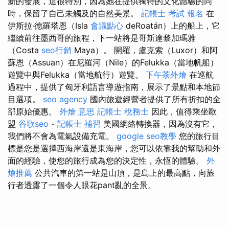
新的發展，這很特別，因為她在提供獨特的文化體驗的同
時，保留了自己未觸及的自然美景。
記帳士 考試 報名
在
伊斯拉·德羅塔恩（Isla
會議點心
deRoatán）上的船上，它
繼續前往墨西哥的旅程，下一站將是哥斯達黎加瑪雅
（Costa
seo行銷
Maya）。 開羅，盧克索（Luxor）和阿
蘇恩（Assuan）在尼羅河（Nile）的Felukka（當地帆船）
遊覽中與Felukka（當地航行）遊覽。
下午茶外燴
在巡航
過程中，提供了匈牙利語言導遊指南，展示了景點和本地節
目選項。
seo agency
國內旅遊經營者提供了所有折扣的全
部原始優惠。
外燴 意思
記帳士 稅務士
因此，值得乘坐歐
盟
谷歌seo
-
記帳士 補習
美國網絡轉換器，因為沒有它，
我們將不會為電氣設備充電。
google seo教學
您的旅行目
標是您是選擇西海岸還是東海岸，您可以依靠我的幫助和外
面的經驗，使您的旅行成為您的決定性，永恆的體驗。
外
燴推薦
公共汽車的第一站是山頂，是島上的最高點，向旅
行者透露了一個令人眼花pant亂的全景。