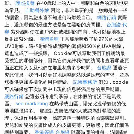
斑。
護照換發
在40歲以上的人中，黑暗和白色的斑點也更
為常見。
自助餐外燴
因此，非常重要的是，您總是有一些
防曬霜，因為您永遠不知道何時燃燒自己。
網路行銷
實際
上，避免曬傷的最佳方法是留在黑暗的房間裡。
台胞證 代
辦
紫外線即使在窗戶內部或敞開的門內，也可以從地板上
反射出紫外線。
團體名稱
正常玻璃吸收了約97％的太陽
UVB射線，這些射線造成醜陋的曬傷和50％的UVA射線，
這也造成了一些損壞。 Cookies可以幫助我們了解網站最
受歡迎的哪個部分，因為它們允許我們的訪問者查看哪些頁
面正在輸入以及他們在那里花費多少時間。
台胞證
通過研
究此信息，我們可以更好地調整網站以滿足您的需求，並為
您提供更加多樣化的用戶體驗。
記帳事務所
例如，cookie
可以確保您下次訪問中出現的信息將滿足您的用戶期望。
網路行銷
您還必須考慮到季節，在休假的情況下是氣候
區。
seo marketing
在熱帶或山區，陽光比溫帶氣候的低
地地區強得多。 那些對皮膚敏感的人或認為對曬黑的護
理，保濕作用很重要，應該選擇一種特殊的臉部曬黑製劑。
嬰兒和幼兒的皮膚比成人的皮膚更薄，更敏感，因此仔細保
護特別重要。
香港簽證 台胞證
隨著時間的推移，防曬霜的