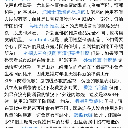
使用也很重要，尤其是在直接暴露於陽光（例如面部，頸部
和手）的區域中。
記帳士 職業道德規範
防曬霜的使用不僅
與度假有關，而且是日常皮膚護理不可或缺的一部分，無論
季節如何。
高雄 外燴 推薦
脫水的皮膚通常會導致啞光外
觀，脫皮和刺激。 - 針對面部的推薦產品完全不同，應考慮
皮膚類型。
seo tools
但是，使用輕型保護產品，它們需要
小心，因為它們只能在短時間內保護，直到我們到達工作場
所為止。
外國人來台投資
辦護照要帶什麼
但是，如果我們
整天看城市或躺在海灘上，那還不夠。
外燴推薦
什麼是
還
應檢查保修期，但是由於已經開放的產品在下個賽季不會產
生相同的結果，因此建議每年夏天獲得新的準備工作。
SPF（防曬係數）是防曬係數的縮寫，旁邊的數量表明您可
以在沒有曬傷的情況下花費更多時間。
香港 台胞證
例如，
如果在沒有防曬霜的情況下4分鐘內燃燒，這次是30x4分
鐘，使用30個因子防曬霜，約為。
搜尋引擎優化
但是，這
在實踐中看起來可能會有所不同，因為許多人沒有使用足夠
數量的防曬霜，這會使效率惡化。
護照代辦
因此，建議至
少30個工廠每天保護日常的防曬，並且藥房中沒有較低的