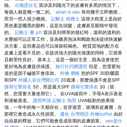
險。
台胞證台北
當涉及到陽光下的皮膚有多黑的情況下，
每個人都是獨一無二的。
what is seo
有些幾乎立即燃燒，
而另一些人很少燃燒。
記帳士 稅務士
這很大程度上是由於
黑色素是曬黑的顏料，這是在頭髮，皮膚甚至眼睛中發現
的。
記帳士 書 ptt
當涉及到簡單的發紅時，溫和的溫和的
水壓縮可以正常工作，並為藥房泡沫和郵政泡沫提供快速解
決方案，這些產品也可以保留棕褐色。 輕質質地的配方在
皮膚上是看不見的，在提供強大的陽光保護的同時，它很香
且耐受性良好。 基本上，這是一個好主意，因為這會使您
更好地為皮膚提供保護。
旅行社代辦護照
但是，您需要知
道的是因子編號不會添加。
外燴 價格
您的SPF 30防曬霜
和SPF
外國人在台灣開公司
20底漆，那麼保護不會是SPF
搜尋引擎排名
50，而是最大SPF
搜尋引擎排名
30（當
然，您需要大量使用它）。 在UVA縮寫中，字母A表示衰老
和過敏衰老。
護照申請
記帳士 執照
UVA輻射的效果很
強，一年中的每一天都存在，並穿過雲，玻璃和皮膚層，在
那裡它會造成永久性損害。
優化 台灣用語
外燴buffet
由於
自由基的釋放，它們可能會造成長期的皮膚損害。
seo是什