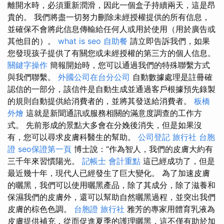
離​​開水時，必須重新潤滑，因此一個盒子持續兩天，這是昂
貴的。 我們將盡一切努力刪除未經授權提供的所有信息，
並確保不會將此信息傳輸給任何人或用於使用（用於廣告或
其他目的）。
what is seo
自助餐
請立即告訴我們，如果
您發現孩子提供了有關您或未經授權的第三方的個人信息。
關鍵字操作
簡報開始時，您可以通過我們的特殊聯繫方式
與我們聯繫。
外國公司在台分公司
自動數據處理是註冊確
認信的一部分，該信件是自動生成並通過客戶根據預先錄製
的規則自動提供給消費者的，並將其發送給消費者。
板橋
外燴
這就是新聞通訊或服務相關的滿意度調查的工作方
式。 先前形成的景點大多會在分娩後消失，但是如果沒
有，您可以尋求皮膚科醫生的幫助。
公司登記
旅行社 台胞
證
seo保證第一頁
博士說：“作為智人，我們的皮膚大約有
三千年來習慣陽光。
記帳士 會計重點
這已經成功了，但是
最近幾十年，現代人已經發生了巨大變化。 為了加速皮膚
的曬黑，我們可以使用曬黑產品，除了其成分，除了滋養和
保濕我們的皮膚外，還可以幫助自然曬黑過程，並突出我們
皮膚的棕色色調。
台胞證 旅行社
雅芳的專家用體育乳液為
皮膚提供補充，從而促進夏季的護理曬黑，這不僅有助於加