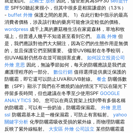
就是動詞。
記帳士 放榜
因此，儘管差異為SPF30
seo是什
麼
SPF50聽起來很小，但其中很多是相當謙虛的（1.3％）
-
buffet 外燴
保護之間的差異。 1）在此行動中指示的最高
消費者價格，涉及該行動的藥房可能會決定較低的價格。
wordpress
成千上萬的蘑菇種生活在家庭森林，草地和牧
場上，但普通人幾乎不知道甚至看到它們。
嘉義 外燴
但
是，我們應該對他們大大關注，因為它們的生態作用是無價
的，並且保護它們至關重要。 儘管UVB輻射在冬季較弱，
但UVA輻射仍然存在並可能損害皮膚。
如何設立投資公司
外燴 意思
因此，無論季節如何，每天的防曬應該是我們皮
膚護理程序的一部分。
數位行銷
值得選擇提供廣泛保護的
防曬霜，即它還可以防止UVA和UVB射線。
餐盒
防曬係數
數（SPF）顯示了我們在不燃燒奶油的情況下可以在陽光下
停留多長時間，但也建議在冬季至少使用SPF
GOOGLE
ANALYTICS
30。 您可以在商店貨架上找到帶有多個名稱
的防曬霜，可以有一份奶油，防曬霜保濕霜。
外燴 意思
ssl
防曬霜基本上是一種保濕霜，可防止有害輻射。
yahoo
關鍵字分析
化學防曬霜吸收受損的紫外線，而物理防曬霜
反映了紫外線輻射。
大安區 外燴
公司設立
某些防曬霜還