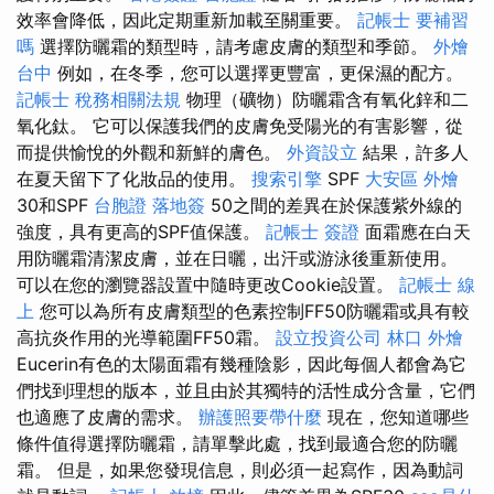
效率會降低，因此定期重新加載至關重要。
記帳士 要補習
嗎
選擇防曬霜的類型時，請考慮皮膚的類型和季節。
外燴
台中
例如，在冬季，您可以選擇更豐富，更保濕的配方。
記帳士 稅務相關法規
物理（礦物）防曬霜含有氧化鋅和二
氧化鈦。 它可以保護我們的皮膚免受陽光的有害影響，從
而提供愉悅的外觀和新鮮的膚色。
外資設立
結果，許多人
在夏天留下了化妝品的使用。
搜索引擎
SPF
大安區 外燴
30和SPF
台胞證 落地簽
50之間的差異在於保護紫外線的
強度，具有更高的SPF值保護。
記帳士 簽證
面霜應在白天
用防曬霜清潔皮膚，並在日曬，出汗或游泳後重新使用。
可以在您的瀏覽器設置中隨時更改Cookie設置。
記帳士 線
上
您可以為所有皮膚類型的色素控制FF50防曬霜或具有較
高抗炎作用的光導範圍FF50霜。
設立投資公司
林口 外燴
Eucerin有色的太陽面霜有幾種陰影，因此每個人都會為它
們找到理想的版本，並且由於其獨特的活性成分含量，它們
也適應了皮膚的需求。
辦護照要帶什麼
現在，您知道哪些
條件值得選擇防曬霜，請單擊此處，找到最適合您的防曬
霜。 但是，如果您發現信息，則必須一起寫作，因為動詞