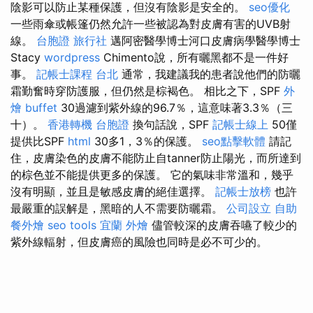
陰影可以防止某種保護，但沒有陰影是安全的。
seo優化
一些雨傘或帳篷仍然允許一些被認為對皮膚有害的UVB射
線。
台胞證 旅行社
邁阿密醫學博士河口皮膚病學醫學博士
Stacy
wordpress
Chimento說，所有曬黑都不是一件好
事。
記帳士課程 台北
通常，我建議我的患者說他們的防曬
霜勤奮時穿防護服，但仍然是棕褐色。 相比之下，SPF
外
燴 buffet
30過濾到紫外線的96.7％，這意味著3.3％（三
十）。
香港轉機 台胞證
換句話說，SPF
記帳士線上
50僅
提供比SPF
html
30多1，3％的保護。
seo點擊軟體
請記
住，皮膚染色的皮膚不能防止自tanner防止陽光，而所達到
的棕色並不能提供更多的保護。 它的氣味非常溫和，幾乎
沒有明顯，並且是敏感皮膚的絕佳選擇。
記帳士放榜
也許
最嚴重的誤解是，黑暗的人不需要防曬霜。
公司設立
自助
餐外燴
seo tools
宜蘭 外燴
儘管較深的皮膚吞嚥了較少的
紫外線輻射，但皮膚癌的風險也同時是必不可少的。