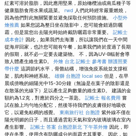
紅素可溶於脂肪，因此應用堅果，原始橄欖油或南瓜種子等
健康脂肪食用水果或蔬菜。
rwd
人們此時經常嚴重燃燒，
因為他們對此無關緊要並避免採取任何預防措施。
小型外
燴推薦
如果您認為整日坐在陰影中，您可能會錯過防曬
霜，但是當您出去陽光時始終戴防曬霜非常重要。
記帳士
成本會計
因此，如果我們去海灘，所以讓我們在一天中間
從海岸回家，也許您可​​能有午餐，如果我們終於度過了長期
的假期，就不必一定要去建築物。 不，因為UV-B輻射會導
致人體產生維生素D。
外燴 台北
記帳士 參考書
辦護照要
帶什麼
這調節鈣水平，骨骼結構，增強免疫系統並支撐框
架，肌肉和神經系統。
雄獅 台胞證
local seo
但是，在早
晨或傍晚的細陽光中15-30分鐘（無論是在葉子的陰影還是
在散落的光線下）足以產生足夠數量的維生素D。 建議的金
額約為1.2克，對應於四分之一茶匙。
記帳士 報名費用
嘗
試在臉上均勻地分配它，然後等待我們的皮膚很好地吸收
它，以避免粘稠的感覺。
東南旅行社 台胞證
紫外線不僅在
陽光明媚的日子，而且通過雲彩天氣和室內玻璃玻璃在室內
產生影響。
記帳士 答案
台胞證新北
下午茶外燴
因此，即
使在冬季，使用含有防曬成分的面霜尤其重要。 因此，如