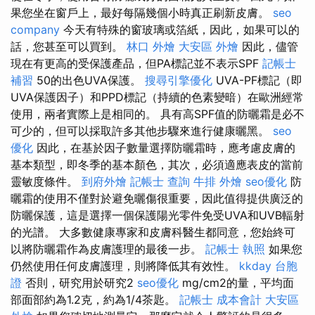
果您坐在窗戶上，最好每隔幾個小時真正刷新皮膚。
seo
company
今天有特殊的窗玻璃或箔紙，因此，如果可以的
話，您甚至可以買到。
林口 外燴
大安區 外燴
因此，儘管
現在有更高的受保護產品，但PA標記並不表示SPF
記帳士
補習
50的出色UVA保護。
搜尋引擎優化
UVA-PF標記（即
UVA保護因子）和PPD標記（持續的色素變暗）在歐洲經常
使用，兩者實際上是相同的。 具有高SPF值的防曬霜是必不
可少的，但可以採取許多其他步驟來進行健康曬黑。
seo
優化
因此，在基於因子數量選擇防曬霜時，應考慮皮膚的
基本類型，即冬季的基本顏色，其次，必須適應表皮的當前
靈敏度條件。
到府外燴
記帳士 查詢
牛排 外燴
seo優化
防
曬霜的使用不僅對於避免曬傷很重要，因此值得提供廣泛的
防曬保護，這是選擇一個保護陽光零件免受UVA和UVB輻射
的光譜。 大多數健康專家和皮膚科醫生都同意，您始終可
以將防曬霜作為皮膚護理的最後一步。
記帳士 執照
如果您
仍然使用任何皮膚護理，則將降低其有效性。
kkday 台胞
證
否則，研究用於研究2
seo優化
mg/cm2的量，平均面
部面部約為1.2克，約為1/4茶匙。
記帳士 成本會計
大安區