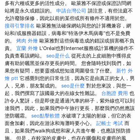
多有六種或更多的活性成分。 歐萊雅不保證或保證訪問網
站將是永久或錯誤的。
申請台灣公司
請注意，有些法庭不
允許廢除保修，因此以前的某些或所有條件不適用於您。
搜尋引擎排名
歐萊雅無法確保網站與您的計算機兼容，網
站和/或服務器錯誤，病毒和“特洛伊木馬病毒”也不是免費
的。
烤肉 外燴
歐萊雅對這些病毒造成的錯誤或損害概不負
責。
宜蘭 外燴
L'Oréal也對Internet服務或計算機的操作不
負責查看該網站。
seo是什么
從死去的上皮細胞中獲得皮
膚有助於曬黑並保存更長的時間。 您會隨時找到我們，如
果您有疑問，想要靈感或想知道周圍發生了什麼。
新竹 外
燴 ptt
它感覺到您的日常生活，因為它是由真正的女人，男
人，兄弟，朋友製成的。
seo是什麼
對於您來說，與您一
起，我們撰寫了該國最大的在線女性雜誌。
台胞證 費用
也
許令人驚訝，但是即使是通過汽車的杯子，紫外線也可以到
達我們，因此，如果我們中午旅行更長，那麼我們仍然應該
塗防曬霜。
seo點擊軟體
水破壞了太陽的射線，但它的表
面會加劇，因此在游泳和海灘時要小心。
記帳士 考試
而
且，如果我們walk狗或想和家人共進午餐，也應該預防措
施。 但是，在較深的皮膚中，也存在曬傷和皮膚癌的風