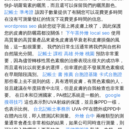
快β-胡蘿蔔素的曬黑，而且還可以保留我們的曬黑顏色。
記帳士 準考證
該因子數量提供了有關您可以花費更多時間
在沒有可測量發紅的情況下花費更多時間的信息。
wordpress seo
由於您從字面上將皮膚上映了，因此保護
您的皮膚的防曬霜都沒關係！
下午茶外燴
local seo
使用
高質量的高質量產品來避免皮膚過早衰老和皮膚損傷的風
險，這一點很重要。 我們的日常生活通常將我們與自然和
自然陽光分開。
記帳士 課程 高雄
外燴 桃園
預防非常重
要，因為儘管轉移性黑色素瘤的治療表現出很大的成功率，
而且還有比以前更多的選擇，但幸運的是不發展黑色素瘤或
在早期階段識別。
記帳士 書 推薦
台胞證基隆
卡式台胞證
那些看上去不規則的痣，具有透明皮膚，有黑色素瘤的人，
並且建議在年度篩查中出現，但是皮膚的自我檢查也非常重
要。 在日本和亞洲國家，PA標記系統是一般的。
google
搜尋技巧
這也表示對UVA射線的保護，並且像PPD一樣，
也表示比例。
台北記帳士事務所
UVA-PF在體外或PPD中
在體內出現，即​​人體測試和測量。
外燴 台中
兩種類型的測
量通常會產生非常相似的結果，如果公司同時進行測量，則