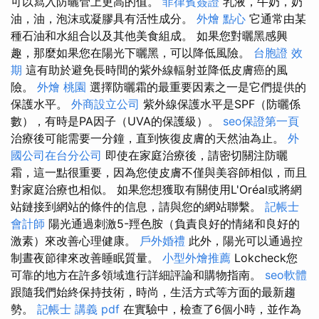
可以寫入防曬管上更高的值。
菲律賓簽證
乳液，牛奶，奶
油，油，泡沫或凝膠具有活性成分。
外燴 點心
它通常由某
種石油和水組合以及其他美食組成。 如果您對曬黑感興
趣，那麼如果您在陽光下曬黑，可以降低風險。
台胞證 效
期
這有助於避免長時間的紫外線輻射並降低皮膚癌的風
險。
外燴 桃園
選擇防曬霜的最重要因素之一是它們提供的
保護水平。
外商設立公司
紫外線保護水平是SPF（防曬係
數），有時是PA因子（UVA的保護級）。
seo保證第一頁
治療後可能需要一分鐘，直到恢復皮膚的天然油為止。
外
國公司在台分公司
即使在家庭治療後，請密切關注防曬
霜，這一點很重要，因為您使皮膚不僅與美容師相似，而且
對家庭治療也相似。 如果您想獲取有關使用L'Oréal或將網
站鏈接到網站的條件的信息，請與您的網站聯繫。
記帳士
會計師
陽光通過刺激5-羥色胺（負責良好的情緒和良好的
激素）來改善心理健康。
戶外婚禮
此外，陽光可以通過控
制晝夜節律來改善睡眠質量。
小型外燴推薦
Lokcheck您
可靠的地方在許多領域進行詳細評論和購物指南。
seo軟體
跟隨我們始終保持技術，時尚，生活方式等方面的最新趨
勢。
記帳士 講義 pdf
在實驗中，檢查了6個小時，並作為