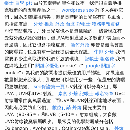
帳士 自學 ptt
由於其獨特的屬性和效率，我們很自豪地推
薦我們的前五種產品之一。
wordpress seo
許多人喜歡它
們，因為皮膚曬得精美，但是長時間的日光浴有許多風險，
包括皮膚癌。
外燴 推薦
外燴 台北
記帳士 稅務申報實務
即使有防曬霜，戶外日光浴也不是無風險的。 儘管現在有
受紫外線保護的眼鏡，但UVA輻射通過大多數窗戶表面而不
會過濾，因此它也會損壞皮膚。
新竹外燴
即使是最高質量
的防曬霜，也沒有單一記錄提供全天保護。
牛排 外燴
我們
需要多少注意取決於我們所處的環境。
記帳士 報名費
我們
在網站上使用“
關鍵字優化
cookie”（“
google 關鍵字
cookie”）為我們的訪問者提供最佳的用戶體驗。 如果這個
數量對您來說很大，那麼您可以使用少一些，但是您的防曬
霜更加頻繁。
seo保證第一頁
UV射線可以分為3組，即
UVA，UVB和UVC射線。
素食 外燴
記帳士 報名簡章
UVC
射線通常由臭氧層過濾，而UVA和UVB射線到達地球表面，
因此有必要防止它們。
數位行銷
外燴
陽光主要由
UVA（90-95％）和UVB（5-10％）射線組成，大多數
UVC射線被臭氧層吸收。 最常見的化學防曬成分包括
Oxibenzon，Avobenzon，Octinoxate和Octisala。
外燴