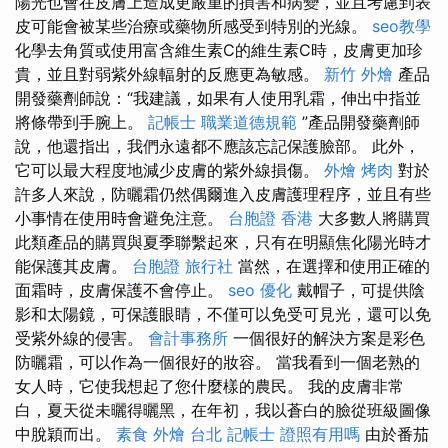
陽光也會在皮膚上造成更嚴重的損害和病變，並且考慮到表
皮可能會被某些治療或藥物所感受到特別的光線。
seo教學
化學去角質或使用富含維生素C的維生素C時，皮膚更加珍
貴，並且對弱紫外線輻射的反應更為敏感。
新竹 外燴
產品
開發藥劑師說：“我建議，如果有人使用乳霜，伸出中指並
將條帶到手腕上。
記帳士 職業道德規範
”產品開發藥劑師
說，他還指出，我們永遠都不應該忘記保護臉部。 此外，
它可以最大程度地減少皮膚的紫外線損傷。
外燴 烤肉
對於
許多人來說，防曬霜仍然偶爾進入皮膚護理程序，並且有些
小事情在使用時會避免注意。
台胞證 香港
大多數人將購買
此類產品的購買與夏季聯繫起來，只有在明顯焦化陽光時才
能保護其皮膚。
台胞證 旅行社
當然，在選擇和使用正確的
面霜時，皮膚保護不會停止。
seo 優化
戴帽子，可提供陰
影和太陽鏡，可保護眼睛，不僅可以免受可見光，還可以免
受紫外線的侵害。
會計事務所
一個很好的解決方案是彩色
防曬霜，可以作為一個很好的妝容。 當我看到一個老熟的
女人時，它使我想起了您什麼樣的農民。 我的皮膚非常
白，夏天從未曬得曬黑，在年初，我以蒼白的臉從班級圖像
中脫穎而出。
素食 外燴 台北
記帳士 證照有用嗎
由於番茄