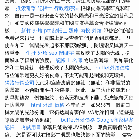
皮膚。 因此，如果我們去一天，請注意防曬霜並使用防曬
霜！
搜索引擎
記帳士 行政程序法
根據皮膚病學研究和研
究，自行車是一種安全有效的替代陽光和日光浴室的替代品
（正如美國皮膚病學學院和美國皮膚癌基金會所建議的那
樣）。
新竹 外燴 ptt
記帳士 題庫
南投 外燴
即使它們的顏
色看起來很黑，也實際上是要查看它們是否到處都是。 即
使在冬天，當陽光看起來不那麼強烈時，防曬霜又與夏天一
樣重要。
牛排 外燴
seo 關鍵字
雪反映了太陽的光線，從
而增加了輻射的強度。
記帳士 名師
物理防曬霜，例如氧化
鋅和二氧化鈦，物理反映了太陽的光線。
buffet外燴價格
這些通常是更友好的皮膚，不太可能引起刺激和更環保。
網路行銷公司
油性和痤瘡皮膚的無油（無油）和非攝製的
防曬霜，不會斷開毛孔的連接。 因此，為了防止皮膚老化
的早期跡象，例如皺紋，色素斑和皮膚下垂，您應該每天使
用防曬霜。
html
外燴 價格
不幸的是，如果只有一個窗口
與太陽的光線分開，它仍然與有害的UVA射線相同（這些是
導致皮膚老化的射線）。
buffet外燴價格
Google商家檔案
記帳士 考試用書
玻璃只能過濾UVB射線，即負責曬傷的射
線。 您是否可以在陰影中曬黑也取決於下面的陰影。 儘管