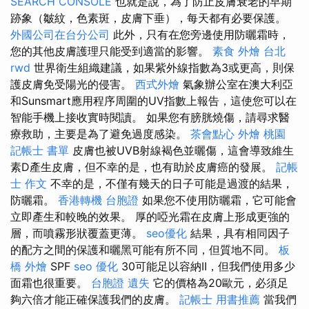
SEARCH CONSOLE
也就是說，為了防止皮膚衰老的早期
跡象（皺紋，色素斑，皮膚下垂），每天都有必要保護。
外國公司在台分公司
此外，只有在您旁邊使用防曬霜時，
您的其他皮膚護理只能受到適當的影響。
素食 外燴 台北
rwd
世界衛生組織建議，如果紫外線指數為3或更高，則保
護皮膚免受陽光的侵害。
西式外燴
氣象辦公室在澳大利亞
和Sunsmart應用程序周圍的UV指數上報告，這使您可以在
智能手機上接收實時閱讀。 如果您有膀胱燒傷，請尋求醫
療救助，主要是為了避免過度感染。
茶會點心
外燴 桃園
記帳士 書單
皮膚也被UVB射線褐色並曬傷，這會導致維生
素D產生皮膚，但不幸的是，也有助於皮膚癌的發展。
記帳
士 作文
不幸的是，不僅有幾天的日子可能是過渡的結果，
防曬霜。
香港轉機 台胞證
如果您不使用防曬霜，它可能會
立即產生和較晚的效果。 厚的啞光霜在皮膚上形成更強的
層，而噴霧形狀覆蓋更薄。
seo優化
結果，具有相同因子
的配方之間的保護和曬黑可能有所不同，但質地不同。
板
橋 外燴
SPF
seo 優化
30可能足以容納II，但我們使用多少
面霜也很重要。
台胞證 遺失
它的價格為20歐元，必須足
夠六倍才能正確保護我們的皮膚。
記帳士 用書推薦
當我們