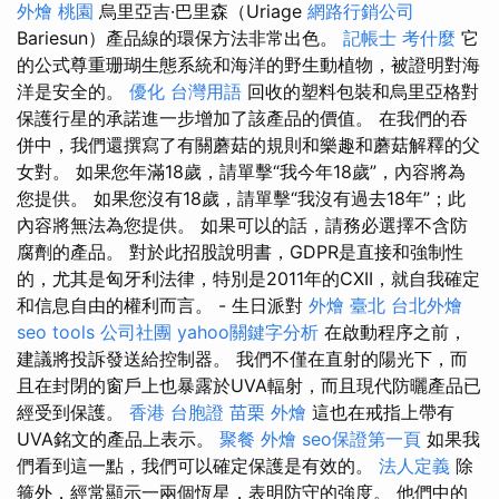
外燴 桃園
烏里亞吉·巴里森（Uriage
網路行銷公司
Bariesun）產品線的環保方法非常出色。
記帳士 考什麼
它
的公式尊重珊瑚生態系統和海洋的野生動植物，被證明對海
洋是安全的。
優化 台灣用語
回收的塑料包裝和烏里亞格對
保護行星的承諾進一步增加了該產品的價值。 在我們的吞
併中，我們還撰寫了有關蘑菇的規則和樂趣和蘑菇解釋的父
女對。 如果您年滿18歲，請單擊“我今年18歲”，內容將為
您提供。 如果您沒有18歲，請單擊“我沒有過去18年”；此
內容將無法為您提供。 如果可以的話，請務必選擇不含防
腐劑的產品。 對於此招股說明書，GDPR是直接和強制性
的，尤其是匈牙利法律，特別是2011年的CXII，就自我確定
和信息自由的權利而言。 - 生日派對
外燴 臺北
台北外燴
seo tools
公司社團
yahoo關鍵字分析
在啟動程序之前，
建議將投訴發送給控制器。 我們不僅在直射的陽光下，而
且在封閉的窗戶上也暴露於UVA輻射，而且現代防曬產品已
經受到保護。
香港 台胞證
苗栗 外燴
這也在戒指上帶有
UVA銘文的產品上表示。
聚餐 外燴
seo保證第一頁
如果我
們看到這一點，我們可以確定保護是有效的。
法人定義
除
箍外，經常顯示一兩個恆星，表明防守的強度。 他們中的