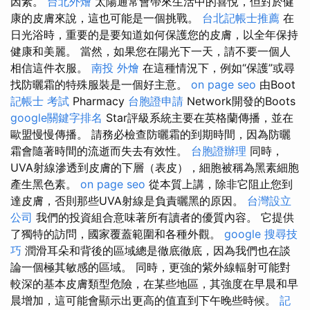
因素。
台北外燴
太陽通常會帶來生活中的喜悅，但對於健
康的皮膚來說，這也可能是一個挑戰。
台北記帳士推薦
在
日光浴時，重要的是要知道如何保護您的皮膚，以全年保持
健康和美麗。 當然，如果您在陽光下一天，請不要一個人
相信這件衣服。
南投 外燴
在這種情況下，例如“保護”或尋
找防曬霜的特殊服裝是一個好主意。
on page seo
由Boot
記帳士 考試
Pharmacy
台胞證申請
Network開發的Boots
google關鍵字排名
Star評級系統主要在英格蘭傳播，並在
歐盟慢慢傳播。 請務必檢查防曬霜的到期時間，因為防曬
霜會隨著時間的流逝而失去有效性。
台胞證辦理
同時，
UVA射線滲透到皮膚的下層（表皮），細胞被稱為黑素細胞
產生黑色素。
on page seo
從本質上講，除非它阻止您到
達皮膚，否則那些UVA射線是負責曬黑的原因。
台灣設立
公司
我們的投資組合意味著所有讀者的優質內容。 它提供
了獨特的訪問，國家覆蓋範圍和各種外觀。
google 搜尋技
巧
潤滑耳朵和背後的區域總是徹底徹底，因為我們也在談
論一個極其敏感的區域。 同時，更強的紫外線輻射可能對
較深的基本皮膚類型危險，在某些地區，其強度在早晨和早
晨增加，這可能會顯示出更高的值直到下午晚些時候。
記