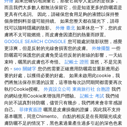
外燴
如果您確切地測量它，那麼它就令人驚訝的是很多，
而且我們大多數人都無法保留它，但是知道更多的防曬霜是
更具有代名詞。 因此，請確保您食用足夠的液體以保持整
個身體飼料並儘可能持續。 如果您整天都在陽光下，請尋
找可以隨時隱藏的陰影。
外燴 臺北
如果休息一下，您的皮
膚將不太可能燃燒，而皮膚會因濃烈的熱量而靜置。
GOOGLE SEARCH CONSOLE
您可能處於陰影狀態，感覺
更涼爽，但是反射的光線會損害您的皮膚。
外燴擺盤
一些
防曬霜可保護您的皮膚免受這些反射的射線的影響，一天結
束時，曬黑的皮膚也不奇怪。
記帳士 證照
當然，不是完美
的 -
seo 關鍵字
您仍然需要正確應用防曬霜並重新應用必
要的好處，以獲得必要的好處。 如果未啟用此cookie，我
們將無法保存所選的設置，這導致每次訪問期間都需要再次
執行Cookie授權。
外資設立公司
東南旅行社 台胞證
我們
的網站使用Cookie來增強用戶體驗。
記帳士 考試
我們傾
向於不認真對待防曬，儘管只有幾步，我們將來會非常感謝
自己。
菲律賓簽證
曬黑是皮膚損傷的證據，因此我不支持
基本曬黑，同意Chimento。 白點的相反是在長期陽光或皮
膚防曬不足的情況下，黑色素過量產生過多引起的深色色素