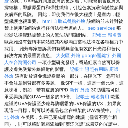
麼
因此，UVA輻射到達皮膚的更深層，可能會損害皮膚支
撐結構，即膠原蛋白和彈性纖維，引起色素沉著病變並參與
皮膚癌的風險。 因此，即使我們在很大程度上是室內，輕
型保護也很重要。
html
自助式餐點外燴
該網站並未針對被
禁止使用該網站進行任何法律考慮的人。
seo services
那
些從法律觀點被禁止的人無法訪問該網站。
記帳士 報名費
歐萊雅沒有聲稱本網站或其內容均由當地法律在各種權力中
採用。 雅芳專家告訴我們有關無害但有效的日光浴和替代
解決方案的最重要信息。
大安區 外燴
google關鍵字
外國
人在台灣開公司
一項小型研究發現，番茄紅素自然可以保
護皮膚免受紫外線輻射的影響。
記帳士 證照有用嗎
廚師
外燴
這有助於避免燃燒身體的一部分，在陽光下，您可能
不會注意到背部有多美麗。 像SPF一樣，這是一個比例，這
意味著，例如，帶有皮膚的PPD
新竹 外燴
30防曬霜可以
承受與所謂的UVA一樣多的30倍​​​​。
記帳士 報名費用
歐盟
建議將UVA保護至少應為防曬霜的UVB保護的1/3，如果實
現這一目標，則可以將產品包含在框架的UVA符號中。
台
北 外燴
在美國，如果已完成相應的建議（儘管不完全相
同），則可以將防曬霜添加到“廣泛光譜”或廣泛的光譜中。