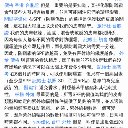
價格
香港 台胞證
但是，重要的是要知道，某些化學防曬霜
會對某些人引起過敏反應，並且可能關注它們的環境影響。
關鍵字優化
右SPF（防曬係數）的選擇是保護我們皮膚的關
鍵，這在很大程度上取決於我們的皮膚類型。
旅行社 台胞
證
我們的皮膚乾燥，油膩，混合或敏感的皮膚都沒關係，
因為每個人都有不同的需求對防曬霜。
記帳士 初會
物理防
曬霜塗抹後立即起作用，而化學防曬霜大約需要一分鐘。
因此，防曬霜的SPF數越高，免受有害射線的保護越多。
外
燴 價格
與普遍的看法相反，因子數量並不能決定我們在沒
有燃燒的情況下可以在太陽上花費多少時間。
記帳士 高普
考
在6個月的時間內，可以使用防曬霜，但只有一個高因素
（至少是SPF
記帳士 執照
30，而是50個）是專門為兒童
設計的。
關鍵字
避免香水，對羥基苯甲酸酯和其他刺激
性。
板橋 外燴
最重要的是，所選SPF的價值為我們的皮膚
類型和給定的紫外線輻射條件提供了足夠的保護，並以適當
的量和頻率塗抹防曬霜。 的確，紫外線指數是一個可變
值，因為紫外線輻射的數量和強度可能在每個季節，日常和
時間都不同。
seo優化
台中 外燴
但是，即使是適度強烈的