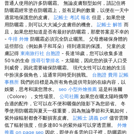
普通人使用的許多防曬霜。 無論皮膚類型如何，請記住將
防曬霜經常塗在防曬霜上，並有足夠的數量，以便在一天中
適當地保護您的皮膚。
記帳士 考試 報名
但是，如果您使
用防曬霜，則可以大大減少皮膚癌的機會。
記帳士 解答
而
且，如果您想知道是否有最好的防曬霜，那麼答案是不幸的
-
牛排 外燴
防曬霜必須完全防止曬黑。 父母應確保身體的
這些部位（例如鼻子和耳朵）得到適當的保護。 兒童的皮
膚記得
東南旅行社 台胞證
- 長達18歲，您可以收集多達
50％的生命
搜尋引擎排名
- 太陽能，因此您的孩子人口受
到威脅，因此需要確保防曬霜。 現代女性可以在她的生活
中扮演多個角色，這通常同時受到挑戰。
台胞證 費用
記帳
事務所
我們的目標是為所有角色提供苛刻的在線內容，以
娛樂，思考和讓您潛水。
seo
小型外燴推薦
這是科洛爾
（Colore），女性場景。
公司社團
如果您在曬太陽時攜帶
合適的配件，它可以在不便和曬傷的陰影下為您節省。 冬
季使用防曬霜與夏天一樣重要，因為無論季節和天氣如何，
紫外線輻射都會不斷損害皮膚。
記帳士 講義 pdf
儘管雲降
低了輻射強度，但多達80％的紫外線可以穿透雲層。
外燴
推薦
on page seo
因此，即使在多雲的日子裡，防曬霜的