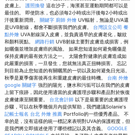
皮膚上。
護照換發
這在沙子，海濱甚至運動期間都可以是
最佳的。 即使防水，也必須每2小時或出汗後每2小時或出
汗後重新潤滑。
關鍵字
廚師 外燴
UV輻射，無論是UVA還
是UVB射線，都會不斷損害我們的皮膚。
台灣設立公司
餐
點外燴
UVA射線深入皮膚，並負責過早的皮膚老化，皺紋
和顏料斑點。
網路行銷
UVB射線主要對皮膚造成損害，例
如曬傷並增加皮膚癌的風險。 如果您知道如何避免曬傷是
保持皮膚的最有效方法之一。 太陽會對健康的皮膚造成如
此嚴重的損害，一旦發生，您就無法真正扭轉損害。 忘記
到目前為止您知道的有關曬黑的一切以及如何避免日光浴。
秋季是夏季傷害後再生和重建皮膚的最佳時機。
台南 外燴
google 關鍵字
強烈的陽光，鹽水和污垢可以在我們的皮膚
上留下痕跡，因此使用適當的皮​​膚護理步驟和產品對於恢復
皮膚健康至關重要。
台北會計師
以下是最重要的皮膚護理
步驟，可以在秋季幾個月內提供幫助，我們建議Solanie's
記帳士報名
台北 外燴 推薦
Portfolio的一些優秀產品。 不
幸的是，沒有這樣的統一標記來表明對UVA的保護程度，但
是我們將立即描述使用了哪些標記以及其含義。
GOOGLE