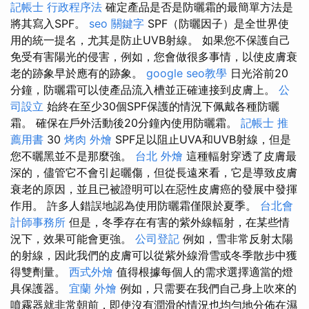
記帳士 行政程序法
確定產品是否是防曬霜的最簡單方法是
將其寫入SPF。
seo 關鍵字
SPF（防曬因子）是全世界使
用的統一提名，尤其是防止UVB射線。 如果您不保護自己
免受有害陽光的侵害，例如，您會做很多事情，以使皮膚衰
老的跡象早於應有的跡象。
google seo教學
日光浴前20
分鐘，防曬霜可以使產品流入槽並正確連接到皮膚上。
公
司設立
始終在至少30個SPF保護的情況下佩戴各種防曬
霜。 確保在戶外活動後20分鐘內使用防曬霜。
記帳士 推
薦用書
30
烤肉 外燴
SPF足以阻止UVA和UVB射線，但是
您不曬黑並不是那麼強。
台北 外燴
這種輻射穿透了皮膚最
深的，儘管它不會引起曬傷，但從長遠來看，它是導致皮膚
衰老的原因，並且已被證明可以在惡性皮膚癌的發展中發揮
作用。 許多人錯誤地認為使用防曬霜僅限於夏季。
台北會
計師事務所
但是，冬季存在有害的紫外線輻射，在某些情
況下，效果可能會更強。
公司登記
例如，雪非常反射太陽
的射線，因此我們的皮膚可以從紫外線滑雪或冬季散步中獲
得雙劑量。
西式外燴
值得根據每個人的需求選擇適當的燈
具保護器。
宜蘭 外燴
例如，只需要在我們自己身上吹來的
噴霧器就非常朝前，即使沒有潤滑的情況也均勻地分佈在濕