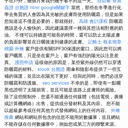
乎在戶外，幾個月來我們幾乎看不到這一天。
自助餐
香港
簽證 台胞證
html
google關鍵字
當然，那些在冬季進行化
學去角質的人會因為其光敏的皮膚而使用防曬霜，但是如果
您知道這不僅是必要的，那就很好。
高雄 會計課程
防曬霜
應該是令人愉快的，因此建議選擇一種與其想法相對應的奶
油。 不僅可以持續盡可能長的時間，還可以防止太陽皮膚
的負面影響並在日曬後達到健康的皮膚。
記帳士 報名簡章
桃園 外燴
窗戶提供有關SPF30保護的窗口，因此您可以將
窗戶曬黑，只是坐在窗戶上，窗戶有強烈的陽光以注意差
異。
護照申請
這樣做的原因是，某些紫外線仍然可以穿透
防曬霜的材料。
klook 台胞證
雨傘和陰影布提供了一些互
補的保護，並且比在陽光下更好，但與此同時，他們必須穿
防曬霜和防護服。
seo services
不幸的是，即使有一點曬
黑也證明了太陽損害，並且可能是道路上皮膚癌的風險。
除了這些限制外，您還不能通過任何媒體（包括電視，廣播
或計算機網絡）出售，提供或分發材料及其內容。 您不能
以超級參考或任何其他方式發佈網站上的任何內容。
外燴
推薦
網站和網站所包含的信息不能用於數據庫，並且網站
不能存儲在任何數據庫中，例如您或第三方的聯繫來源。