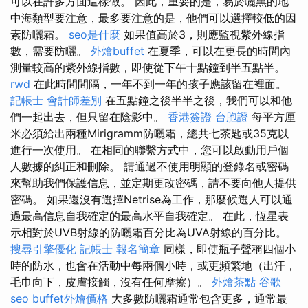
可以在許多方面這樣做。 因此，重要的是，易於曬黑的地
中海類型要注意，最多要注意的是，他們可以選擇較低的因
素防曬霜。
seo是什麼
如果值高於3，則應監視紫外線指
數，需要防曬。
外燴buffet
在夏季，可以在更長的時間內
測量較高的紫外線指數，即使從下午十點鐘到半五點半。
rwd
在此時間間隔，一年不到一年的孩子應該留在裡面。
記帳士 會計師差別
在五點鐘之後半半之後，我們可以和他
們一起出去，但只留在陰影中。
香港簽證 台胞證
每平方厘
米必須給出兩種Mirigramm防曬霜，總共七茶匙或35克以
進行一次使用。 在相同的聯繫方式中，您可以啟動用戶個
人數據的糾正和刪除。 請通過不使用明顯的登錄名或密碼
來幫助我們保護信息，並定期更改密碼，請不要向他人提供
密碼。 如果還沒有選擇Netrise為工作，那麼候選人可以通
過最高信息自我確定的最高水平自我確定。 在此，恆星表
示相對於UVB射線的防曬霜百分比為UVA射線的百分比。
搜尋引擎優化
記帳士 報名簡章
同樣，即使瓶子聲稱四個小
時的防水，也會在活動中每兩個小時，或更頻繁地（出汗，
毛巾向下，皮膚接觸，沒有任何摩擦）。
外燴茶點
谷歌
seo
buffet外燴價格
大多數防曬霜通常包含更多，通常最