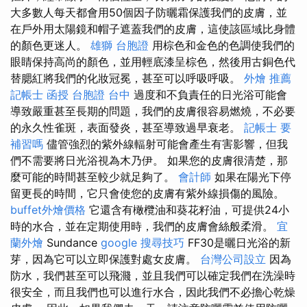
大多數人每天都會用50個因子防曬霜保護我們的皮膚，並
在戶外用太陽鏡和帽子遮蓋我們的皮膚，這使該區域比身體
的顏色更迷人。
雄獅 台胞證
用棕色和金色的色調使我們的
眼睛保持高尚的顏色，並用輕底漆呈棕色，然後用古銅色代
替腮紅將我們的化妝冠冕，甚至可以呼吸呼吸。
外燴 推薦
記帳士 函授
台胞證 台中
過度和不負責任的日光浴可能會
導致嚴重甚至長期的問題，我們的皮膚很容易燃燒，不必要
的永久性雀斑，表面發炎，甚至導致過早衰老。
記帳士 要
補習嗎
儘管強烈的紫外線輻射可能會產生有害影響，但我
們不需要將日光浴視為木乃伊。 如果您的皮膚很清楚，那
麼可能的時間甚至較少就足夠了。
會計師
如果在陽光下停
留更長的時間，它只會使您的皮膚有紫外線損傷的風險。
buffet外燴價格
它還含有橄欖油和葵花籽油，可提供24小
時的水合，並在定期使用時，我們的皮膚會絲般柔滑。
宜
蘭外燴
Sundance
google 搜尋技巧
FF30是曬日光浴的新
芽，因為它可以立即保護對處女皮膚。
台灣公司設立
因為
防水，我們甚至可以飛濺，並且我們可以確定我們在洗澡時
很安全，而且我們也可以進行水合，因此我們不必擔心乾燥