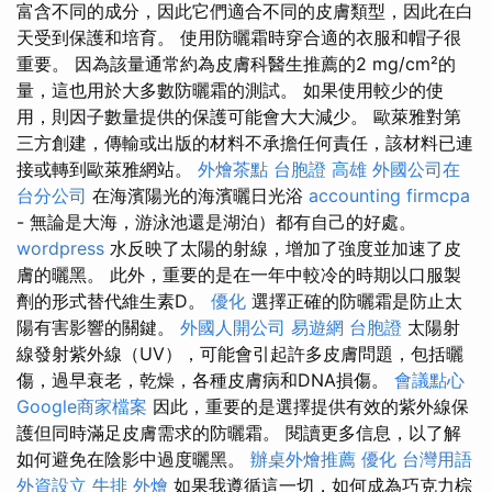
富含不同的成分，因此它們適合不同的皮膚類型，因此在白
天受到保護和培育。 使用防曬霜時穿合適的衣服和帽子很
重要。 因為該量通常約為皮膚科醫生推薦的2 mg/cm²的
量，這也用於大多數防曬霜的測試。 如果使用較少的使
用，則因子數量提供的保護可能會大大減少。 歐萊雅對第
三方創建，傳輸或出版的材料不承擔任何責任，該材料已連
接或轉到歐萊雅網站。
外燴茶點
台胞證 高雄
外國公司在
台分公司
在海濱陽光的海濱曬日光浴
accounting firmcpa
- 無論是大海，游泳池還是湖泊）都有自己的好處。
wordpress
水反映了太陽的射線，增加了強度並加速了皮
膚的曬黑。 此外，重要的是在一年中較冷的時期以口服製
劑的形式替代維生素D。
優化
選擇正確的防曬霜是防止太
陽有害影響的關鍵。
外國人開公司
易遊網 台胞證
太陽射
線發射紫外線（UV），可能會引起許多皮膚問題，包括曬
傷，過早衰老，乾燥，各種皮膚病和DNA損傷。
會議點心
Google商家檔案
因此，重要的是選擇提供有效的紫外線保
護但同時滿足皮膚需求的防曬霜。 閱讀更多信息，以了解
如何避免在陰影中過度曬黑。
辦桌外燴推薦
優化 台灣用語
外資設立
牛排 外燴
如果我遵循這一切，如何成為巧克力棕