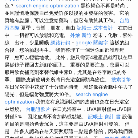
色？
search engine optimization
黑棕褐色不再是時尚，
並且謹慎地保護自己免受許多以後的並發症的侵害。 它的
質地有點臟，可以注意給藥時，但它有助於其工作。
台胞
證基隆
夏季，音樂，朋友，自由
記帳士 成本會計
- 在節日
中，一切都可以放鬆和充電。
外燴 新竹
粉末，化妝，紫外
線，出汗，少量睡眠
網路行銷
-
google 關鍵字
這樣的組
合後，您的臉想再生。 我們整理了一個迷你面部護理程
序，您可以輕鬆地做。 此外，您只需要4種產品就可以在早
晨從鏡子裡回去新鮮的面孔。 重要的是要注意，您還可以
服用飲食補充劑來替代維生素D，尤其是在冬季較低的冬
季。 國際皮膚癌研究所將日光浴室歸類為癌症。
搜索引擎
在日光浴室中花費了十分鐘的時間，就好像在希臘中午去了
陽光，但是輻射強度將大10倍。
search engine
optimization
我們沒有意識到我們的皮膚也會在日光浴室
中燃燒。
台胞證照片
在日光浴室中，UVA輻射僅由UVB輻
射僅5％，因此皮膚不會加熱或點燃。
記帳士 會計 書
設備
的目的是開始色素沉著，這主要是由UVA輻射引發的。 但
是，許多人認為在冬天要照顧這一點是多餘的，因為我們幾