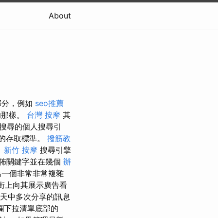
About
部分，例如
seo推薦
的那樣。
台灣 按摩
其
搜尋的個人搜尋引
的存取標準。
撥筋教
。
新竹 按摩
搜尋引擎
佈關鍵字並在幾個
辦
為一個非常非常複雜
在街上向其展示廣告看
天中多次分享的訊息
欄下拉清單底部的