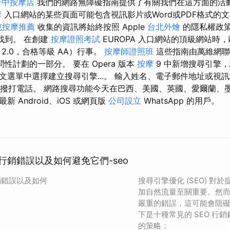
台中按摩店
我們的網路無障礙指南提供了有關我們在這方面的活
摩
入口網站的某些頁面可能包含視訊影片或Word或PDF格式的
屯按摩推薦
收集的資訊將始終按照 Apple
台北外燴
的隱私權政
站上找到。 在創建
按摩證照考試
EUROPA 入口網站的頂級網站時
 2.0，合格等級 AA）行事。
按摩師證照班
這些指南由萬維網
問性計劃的一部分。 要在 Opera 版本
按摩
9 中新增搜尋引擎
文選單中選擇建立搜尋引擎...。 輸入姓名、電子郵件地址或視
 即可撥打電話。 網路搜尋功能今天在巴西、美國、英國、愛爾蘭
 Android、iOS 或網頁版
公司設立
WhatsApp 的用戶。
O 行銷錯誤以及如何避免它們-seo
行銷錯誤以及如何
搜尋引擎優化 (SEO) 對
加自然流量至關重要。然
嚴重的錯誤，這可能會阻礙他
下是十種常見的 SEO 行
的策略：