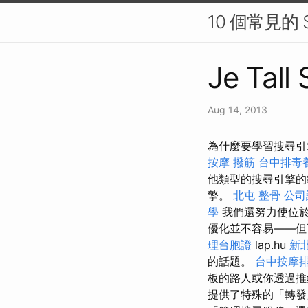
10 個常見的
Je Tall
Aug 14, 2013
為什麼要學習搜尋引
按摩
撥筋
台中排毒
他類型的搜尋引擎的
擎。
北屯 整骨
公司
學
我們還努力使位
優化並不容易——但
理台胞證
lap.hu
新
的話題。
台中按摩排
板的路人或你透過
提供了特殊的「轉發