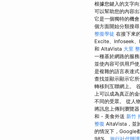
根據您鍵入的文字向
可以幫助您的內容
它是一個獨特的機會
個方面開始分類搜尋。
整復學徒
在接下來
Excite、Infoseek
和 AltaVista
大里 
一種基於網路的服務
並使內容可供用戶使
是複雜的語言表達式
查找並顯示顯示它
轉移到互聯網上。 
上可以成為真正的金
不同的受眾。 從人
將訊息上傳到瀏覽器，而 
和 - 美食外送
新竹 
整復
AltaVista，
的情況下，Googl
98%...
旅行社代辦護