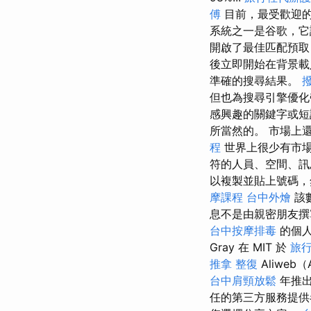
傅
目前，最受歡迎
系統之一是谷歌，它
開啟了最佳匹配預取，S
後立即開始在背景載
準確的搜尋結果。
但也為搜尋引擎優
感興趣的關鍵字或
所當然的。 市場上
程
世界上很少有市
符的人員、空間、訊
以複製並貼上號碼
摩課程
台中外燴
該
息不是由親密朋友撰寫
台中按摩排毒
的個人
Gray 在 MIT 於
旅
推拿 整復
Aliweb（A
台中肩頸放鬆
年推出
任的第三方服務提供者