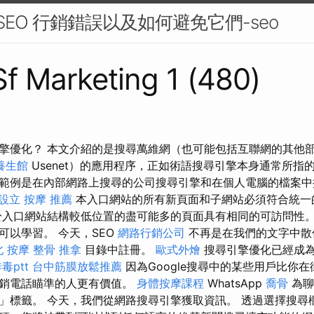
 SEO 行銷錯誤以及如何避免它們-seo
 Sf Marketing 1 (480)
擎優化？ 本文介紹的是搜尋萬維網（也可能包括互聯網的其他
養生館
Usenet）的應用程序，正如術語搜尋引擎本身通常所指
範例是在內部網路上搜尋的公司搜尋引擎和在個人電腦的檔案中
設立
按摩 推薦
本入口網站的所有新頁面和子網站必須符合統一
於入口網站結構較低位置的盡可能多的頁面具有相同的可訪問性
可以學習。 今天，SEO
網路行銷公司
不再是在我們的文字中散
北 按摩
整骨 推拿
目錄中註冊。
歐式外燴
搜尋引擎優化已經成
毒ptt
台中筋膜放鬆推薦
因為Google搜尋中的某些用戶比你
推銷電話瞄準的人更有價值。
身體按摩課程
WhatsApp
喬骨
為聊
」標籤。 今天，我們從網路搜尋引擎獲取資訊。 透過選擇搜尋