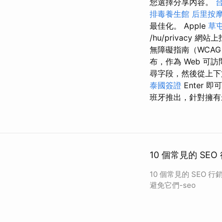
您選擇分享內容。
排毒養生館
后里按
最佳化。 Apple
草
/hu/privacy 網
無障礙指南（WCAG
布，作為 Web 可訪
尋字段，然後從上下
泰國簽證
Enter
班牙推出，針對擁有最新
10 個常見的 SE
10 個常見的 SEO 
避免它們-seo