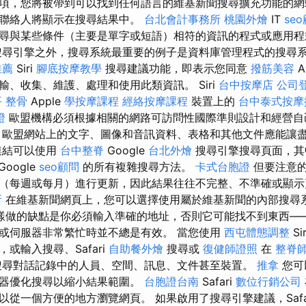
項，您將被帶到可以找到任何語言的維基新聞搜尋擴充功能的網
些聯絡人將顯示在搜尋結果中。
台北會計事務所
桃園外燴
IT
se
尋與某些條件（主要是單字或短語）相符的資訊的程式或應用
尋引擎之外，搜尋系統最重要的例子是資料庫管理程式的搜尋
推薦
Siri
腳底按摩教學
搜尋建議功能，即表示您同意
撥筋美容
A
、收集、維護、處理和使用此類資訊。 Siri
台中按摩店
公司
 整骨
Apple
學按摩課程
經絡按摩課程
裝置上的
台中泰式按摩
證
歐盟機構必須根據相關的網路可訪問性國際準則設計和經營自
歐盟網站上的文字、圖像和音訊資料、表格和其他文件應能讓
連結可以使用
台中整脊
Google
台北外燴
搜尋引擎搜尋頁面，其
Google
seo顧問
的所有複雜搜尋方法。
卡式台胞證
但要注意的是
（每週或每月）進行更新，因此結果往往不完整、不準確或顯
所
在維基新聞網頁上，您可以選擇使用屬於維基新聞的內部搜尋
樣做的缺點是你必須輸入準確的地址，否則它可能找不到東西—
或伺服器非常繁忙時並不總是有效。 當您使用
西屯體態調整
Si
或輸入搜尋、Safari
自助餐外燴
搜尋或
復健師證照
在
整脊
搜尋對話記錄中的人員、空間、訊息、文件甚至裝置。
推拿
您可
選器優化搜尋以縮小結果範圍。
台胞證台南
Safari
數位行銷公司
以從一個方便的地方瀏覽網頁。 如果啟用了搜尋引擎建議，Safa