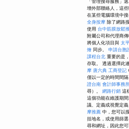
「管理搜尋服務」選
增外部聯絡人，這
在某些電腦環境中搜
全身按摩
除了網路搜
使用
台中筋膜放鬆
附屬公司和代理商傳輸
將個人化項目與
太平
燴
同步。
申請台胞
課程台北
重要的是，
存取。 透過選擇此
摩
唐六典
工商登記
僅以一定的時間間隔
證台南
會計師事務
尋）。
網路行銷
這
這個功能在維護期間
議、定義或視覺定義，
摩推薦
中，您可以
括地名，或使用篩
尋和網址，因此您可