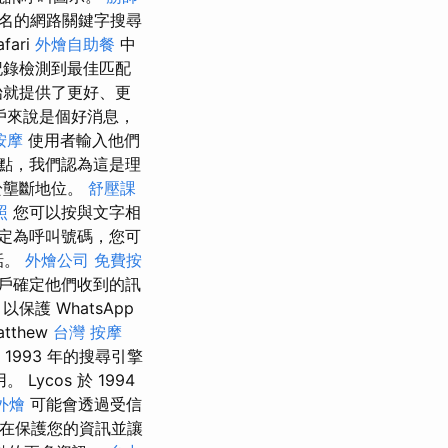
名的網路關鍵字搜尋
fari
外燴自助餐
中
記錄檢測到最佳匹配
始就提供了更好、更
戶來說是個好消息，
按摩
使用者輸入他們
點，我們認為這是理
於壟斷地位。
舒壓課
照
您可以按與文字相
定為呼叫號碼，您可
話。
外燴公司
免費按
戶確定他們收到的訊
護 WhatsApp
tthew
台灣 按摩
1993 年的搜尋引擎
。 Lycos 於 1994
外燴
可能會透過受信
在保護您的資訊並讓