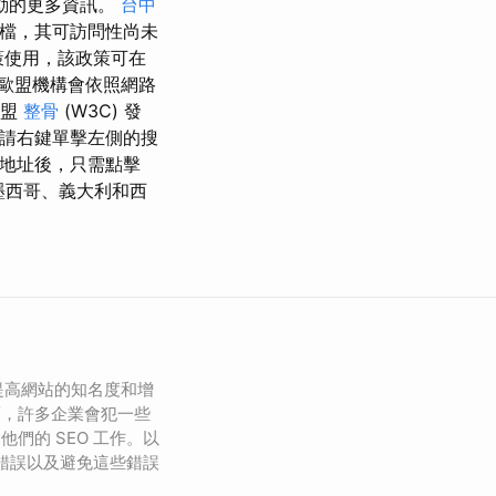
動的更多資訊。
台中
文檔，其可訪問性尚未
策使用，該政策可在
，歐盟機構會依照網路
聯盟
整骨
(W3C) 發
，請右鍵單擊左側的搜
訊地址後，只需點擊
、墨西哥、義大利和西
於提高網站的知名度和增
而，許多企業會犯一些
們的 SEO 工作。以
銷錯誤以及避免這些錯誤