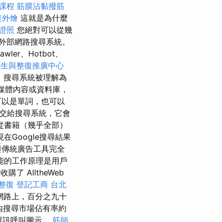
課程
筋膜沾黏撥筋
桌外燴
這就是為什麼
 證照
您絕對可以從幾
外部網路搜尋系統。
awler、Hotbot、
養生與整復推廣中心
，搜尋系統被理解為
媒體內容或資料庫，
可以是單詞，也可以
交給搜尋系統，它會
從書籍（幾乎全部）
Google搜尋結果
與傳統廣告工具完全
能的工作原理是用戶
了 AlltheWeb
 整復
登記工商
台北
網路上，百分之九十
國內搜尋市場佔有率約
視訊呼叫圖示。
筋師