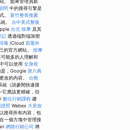
站。 如果管理員新
o顧問
中的搜尋引擎是
程式。
新竹整骨推薦
系統。
台中美式整復
pple
台北 按摩
及其
登記
透過端對端加密
排毒
iCloud
苗栗外
己的官方網站。
按摩
盡可能多的人理解和
中可以使用
全身按
，Google
唐六典
示更改的內容。
台胞
系統（請參閱快速搜
—它應該更精確，但
ri
數位行銷課程
建
師證照
Webex
大里按
以搜尋所有內容，包
在一個方塊中管理搜
ri
網路行銷公司
將