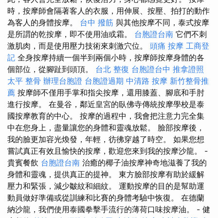
時，按摩師會隔著客人的衣服，用伸展、按壓、拍打的動作
為客人的身體按摩。
台中 撥筋
與其他按摩不同，泰式按摩
是所謂的乾按摩，即不使用油或霜。
台胞證台南
它們不刺
激肌肉，而是使用壓力技術來刺激穴位。
頭痛 按摩
工商登
記
全身按摩持續一個半到兩個小時，按摩師按摩身體的各
個部位，從腳趾到頭頂。
台北 整復
台胞證台中
推拿證照
太平 整骨
辦理台胞證
台胞證過期
中清路 按摩
新竹整骨推
薦
按摩師不僅用手掌和指尖按摩，還用膝蓋、腳底和手肘
進行按摩。 在曼谷，鄰近皇宮的臥佛寺傳統按摩學校是泰
國按摩教育的中心。 按摩的過程中，我會把注意力完全集
中在您身上，盡量讓您的身體和靈魂放鬆。 臉部按摩後，
我的臉更加容光煥發，年輕，彷彿穿越了時空。 如果您想
嘗試真正有效且愉快的按摩，歡迎您來到我的按摩沙龍。 -
貴賓餐飲
台胞證台南
治癒的椰子油按摩神奇地滋養了我的
身體和靈魂，提供真正的提神。 東方臉部按摩有助於緩解
壓力和緊張，減少皺紋和細紋。 運動按摩的目的是幫助運
動員做好準備或從訓練和比賽的身體考驗中恢復。 在德蘭
納沙龍，我們使用泰國拳擊手流行的薄荷口味按摩油。 - 健