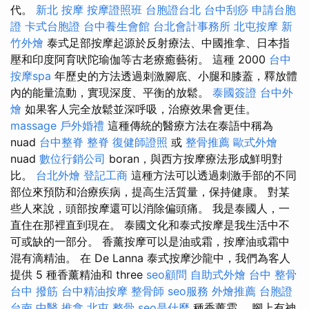
代。
新北 按摩
按摩證照班
台胞證台北
台中刮痧
申請台胞
證
卡式台胞證
台中養生會館
台北會計事務所
北屯按摩
新
竹外燴
泰式足部按摩起源於反射療法、中國推拿、日本指
壓和印度阿育吠陀瑜伽等古老療癒藝術。 這種 2000
台中
按摩spa
年歷史的方法透過刺激腳底、小腿和膝蓋，釋放體
內的能量流動，實現深度、平衡的放鬆。
泰國簽證
台中外
燴
如果客人完全放鬆並深呼吸，治療效果會更佳。
massage
戶外婚禮
這種傳統的醫療方法在泰語中稱為
nuad
台中整脊
整脊
復健師證照
或
整骨推薦
歐式外燴
nuad
數位行銷公司
boran，與西方按摩療法形成鮮明對
比。
台北外燴
登記工商
這種方法可以透過刺激手部的不同
部位來預防和治療疾病，提高生活質量，保持健康。 對某
些人來說，頭部按摩還可以消除偏頭痛。 我是泰國人，一
直住在那裡直到現在。 泰國文化和泰式按摩是我生活中不
可或缺的一部分。 香薰按摩可以是油或霜，按摩油或霜中
混有滴精油。 在 De Lanna 泰式按摩沙龍中，我們為客人
提供 5 種香薰精油和 three
seo顧問
自助式外燴
台中 整骨
台中 撥筋
台中精油按摩
整骨師
seo服務
外燴推薦
台胞證
台南
中醫 推拿
北屯 整骨
seo是什麼
種香薰霜。 腳上有神