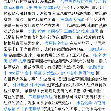
包括品質控制系統和必修課程。
台中筋膜放鬆推薦
台北 按
摩
seo推薦
大里 整骨
按摩師執照
手部反射療法可廣泛用
於放鬆和減輕壓力，改善血液循環和神經系統功能，並治療
身體、情緒、精神和精神問題。
按摩證照考試
手部反射療
法是一種有效且獨立的治療方法，可以輕鬆地與其他自然療
法結合使用。
北投 按摩
泰國簽證
工商登記
按摩 證照
泰
式足部按摩對腳底的某些部位施加壓力。 泰式按摩的做法
植根於泰國農民文化。
豐原按摩推薦
在農村地區，父母經
常要求孩子光腳跺背，以緩解痙攣和減輕疼痛。
自助式外
燴
幾個世紀以來，這種實用知識變成了正式知識。
按摩
大
腿 按摩
按摩
隨著泰國社會的逐漸變化和城市的發展，泰式
按摩成為一種城市職業，有必要對其進行規範。
台胞證台
中
seo顧問
台中 整復
外燴點心
台中 推拿
到府外燴
第二
次世界大戰後，事件加速發展，對適當教育和訓練的需求增
加。
外燴服務
外燴推薦
越來越多的公共和私人組織宣傳課
程和培訓。 油按摩主要透過對皮膚的直接壓力對健康產生
有益的影響。
穴道按摩課程
這種按摩可以增加皮膚和皮下
組織的彈性，刺激血液循環並減輕壓力。
撥筋創業
西屯肩
頸放鬆
台中西屯按摩
特別是在寒冷的冬季，我們推薦椰子