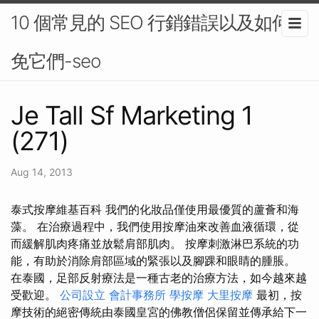
10 個常見的 SEO 行銷錯誤以及如何避
免它們-seo
Je Tall Sf Marketing 1
(271)
Aug 14, 2013
泰式按摩維基百科 我們的化妝品僅使用最優質的蘆薈和海
藻。 在治療過程中，我們使用按摩油來改善血液循環，從
而緩解肌肉疼痛並放鬆肩部肌肉。 按摩刺激淋巴系統的功
能，有助於消除肩部區域的緊張以及腳踝和眼睛的腫脹。
在泰國，足部反射療法是一種古老的治療方法，如今越來越
受歡迎。
公司設立
會計事務所
學按摩
大里按摩
最初，按
摩技術的絕密傳統由泰國皇宮的佛教僧侶保留並傳承給下一