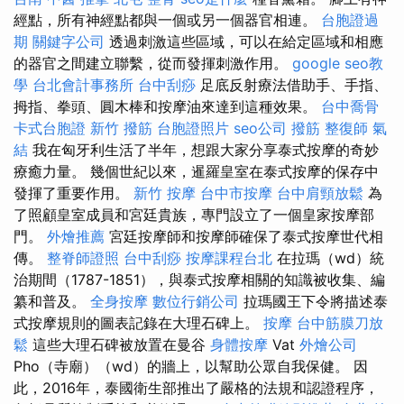
經點，所有神經點都與一個或另一個器官相連。
台胞證過
期
關鍵字公司
透過刺激這些區域，可以在給定區域和相應
的器官之間建立聯繫，從而發揮刺激作用。
google seo教
學
台北會計事務所
台中刮痧
足底反射療法借助手、手指、
拇指、拳頭、圓木棒和按摩油來達到這種效果。
台中喬骨
卡式台胞證
新竹 撥筋
台胞證照片
seo公司
撥筋
整復師
氣
結
我在匈牙利生活了半年，想跟大家分享泰式​​按摩的奇妙
療癒力量。 幾個世紀以來，暹羅皇室在泰式按摩的保存中
發揮了重要作用。
新竹 按摩
台中市按摩
台中肩頸放鬆
為
了照顧皇室成員和宮廷貴族，專門設立了一個皇家按摩部
門。
外燴推薦
宮廷按摩師和按摩師確保了泰式按摩世代相
傳。
整脊師證照
台中刮痧
按摩課程台北
在拉瑪（wd）統
治期間（1787-1851），與泰式按摩相關的知識被收集、編
纂和普及。
全身按摩
數位行銷公司
拉瑪國王下令將描述泰
式按摩規則的圖表記錄在大理石碑上。
按摩
台中筋膜刀放
鬆
這些大理石碑被放置在曼谷
身體按摩
Vat
外燴公司
Pho（寺廟）（wd）的牆上，以幫助公眾自我保健。 因
此，2016年，泰國衛生部推出了嚴格的法規和認證程序，