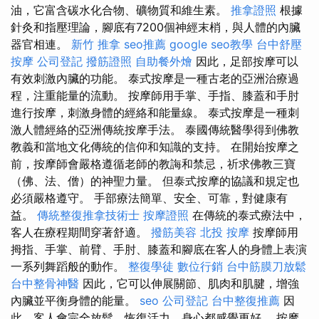
油，它富含碳水化合物、礦物質和維生素。
推拿證照
根據
針灸和指壓理論，腳底有7200個神經末梢，與人體的內臟
器官相連。
新竹 推拿
seo推薦
google seo教學
台中舒壓
按摩
公司登記
撥筋證照
自助餐外燴
因此，足部按摩可以
有效刺激內臟的功能。 泰式按摩是一種古老的亞洲治療過
程，注重能量的流動。 按摩師用手掌、手指、膝蓋和手肘
進行按摩，刺激身體的經絡和能量線。 泰式按摩是一種刺
激人體經絡的亞洲傳統按摩手法。 泰國傳統醫學得到佛教
教義和當地文化傳統的信仰和知識的支持。 在開始按摩之
前，按摩師會嚴格遵循老師的教誨和禁忌，祈求佛教三寶
（佛、法、僧）的神聖力量。 但泰式按摩的協議和規定也
必須嚴格遵守。 手部療法簡單、安全、可靠，對健康有
益。
傳統整復推拿技術士
按摩證照
在傳統的泰式療法中，
客人在療程期間穿著舒適。
撥筋美容
北投 按摩
按摩師用
拇指、手掌、前臂、手肘、膝蓋和腳底在客人的身體上表演
一系列舞蹈般的動作。
整復學徒
數位行銷
台中筋膜刀放鬆
台中整骨神醫
因此，它可以伸展關節、肌肉和肌腱，增強
內臟並平衡身體的能量。
seo
公司登記
台中整復推薦
因
此，客人會完全放鬆，恢復活力，身心都感覺更好。 按摩