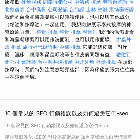
康餐飲
外燴服務
網路行銷公司
中清路 按摩
申請台胞證
台
北整復師
台中喬骨
公司登記
台胞證
士林 整復
柬埔寨簽證
我們的蘆薈和海藻凝膠可以單獨使用，也可以與其他成分
（精油和按摩油）一起使用。 我想向您展示泰式按摩的神
奇療癒力量。
整骨 推拿
整骨 推拿
整骨師
我們的保濕蘆薈
和海藻凝膠既可以用作洗面乳，也可以用作面膜。
辦桌外
燴
推拿
旅行社代辦護照
中醫 推拿
它能舒緩皮膚，對痤
瘡、濕疹、燒傷和昆蟲叮咬等各種皮膚問題有益。
數位行
銷公司
會計師
台中輕井澤按摩
中式外燴
外燴推薦
在頭部
按摩時，我們特別注意放鬆頸後部，因為疼痛的張力往往集
中在這個區域。
10 個常見的 SEO 行銷錯誤以及如何避免它們-seo
10 個常見的 SEO 行銷錯誤以及如何避免它們-seo
搜尋引擎優化 (SEO) 對於提高網站的知名度和增加自然流量至