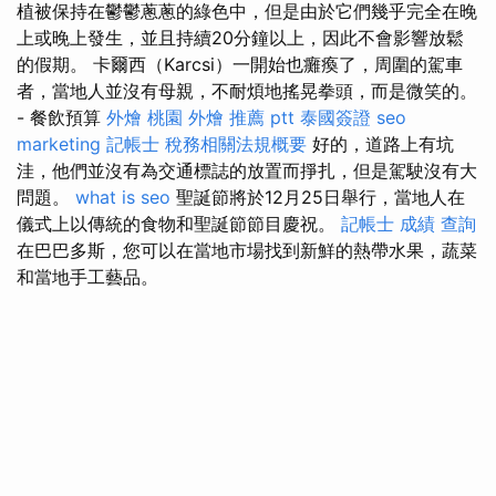
植被保持在鬱鬱蔥蔥的綠色中，但是由於它們幾乎完全在晚
上或晚上發生，並且持續20分鐘以上，因此不會影響放鬆
的假期。 卡爾西（Karcsi）一開始也癱瘓了，周圍的駕車
者，當地人並沒有母親，不耐煩地搖晃拳頭，而是微笑的。
- 餐飲預算
外燴 桃園
外燴 推薦 ptt
泰國簽證
seo
marketing
記帳士 稅務相關法規概要
好的，道路上有坑
洼，他們並沒有為交通標誌的放置而掙扎，但是駕駛沒有大
問題。
what is seo
聖誕節將於12月25日舉行，當地人在
儀式上以傳統的食物和聖誕節節目慶祝。
記帳士 成績 查詢
在巴巴多斯，您可以在當地市場找到新鮮的熱帶水果，蔬菜
和當地手工藝品。