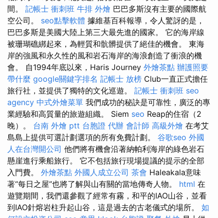
間。
記帳士 衝刺班
牛排 外燴
巴巴多斯沒有主要的國際航
空公司。
seo點擊軟體
據維基百科報導，令人驚訝的是，
巴巴多斯是美國大陸上第三大最先進的國家。 它的海岸線
被珊瑚礁綁起來，為輕質和骯髒提供了絕佳的機會。 東海
岸的強風和永久性的風和岩石海岸的海浪創造了衝浪的機
會。 自1994年底以來，Haris Journey
外燴茶點
辦護照要
帶什麼
google關鍵字排名
記帳士 放榜
Club一直正式擔任
旅行社，並提供了獨特的文化巡遊。
記帳士 衝刺班
seo
agency
中式外燴菜單
我們成功的秘訣是可靠性，廣泛的專
業經驗和高質量的旅遊組織。 Siem
seo
Reap的住宿（2
晚）。
台南 外燴 ptt
台胞證 代辦
會計師
高級外燴
在考艾
島島上提供可選計劃選項的所有免費計劃。
谷歌seo
外國
人在台灣開公司
他們將有機會沿著納帕利海岸的綠色岩石
懸崖進行乘船旅行。 它不包括旅行現場提議的提示的全部
入門費。
外燴茶點
外國人成立公司
茶會
Haleakala意味
著“每日之屋”也將了解與山有關的當地傳奇人物。
html
在
遊覽期間，我們還參觀了經常有霧，和平的IAO山谷，並看
到IAO針熔岩柱升起山谷，這是過去的古老儀式的場所。
如