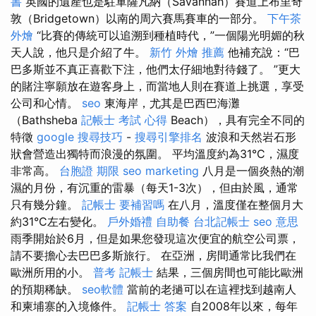
書
英國的遺產也是駐軍薩凡納（Savannah）賽道上布里奇
敦（Bridgetown）以南的周六賽馬賽車的一部分。
下午茶
外燴
“比賽的傳統可以追溯到種植時代，”一個陽光明媚的秋
天人說，他只是介紹了牛。
新竹 外燴 推薦
他補充說：“巴
巴多斯並不真正喜歡下注，他們太仔細地對待錢了。 ”更大
的賭注寧願放在遊客身上，而當地人則在賽道上挑選，享受
公司和心情。
seo
東海岸，尤其是巴西巴海灘
（Bathsheba
記帳士 考試 心得
Beach），具有完全不同的
特徵
google 搜尋技巧
-
搜尋引擎排名
波浪和天然岩石形
狀會營造出獨特而浪漫的氛圍。 平均溫度約為31°C，濕度
非常高。
台胞證 期限
seo marketing
八月是一個炎熱的潮
濕的月份，有沉重的雷暴（每天1-3次），但由於風，通常
只有幾分鐘。
記帳士 要補習嗎
在八月，溫度僅在整個月大
約31°C左右變化。
戶外婚禮
自助餐
台北記帳士
seo 意思
雨季開始於6月，但是如果您發現這次便宜的航空公司票，
請不要擔心去巴巴多斯旅行。 在亞洲，房間通常比我們在
歐洲所用的小。
普考 記帳士
結果，三個房間也可能比歐洲
的預期稀缺。
seo軟體
當前的老撾可以在這裡找到越南人
和柬埔寨的入境條件。
記帳士 答案
自2008年以來，每年