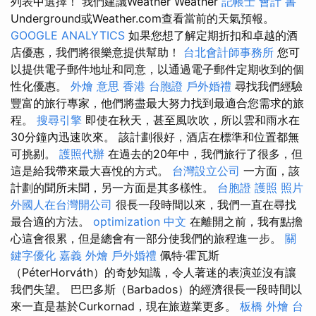
列表中選擇！ 我們建議Weather Weather
記帳士 會計 書
Underground或Weather.com查看當前的天氣預報。
GOOGLE ANALYTICS
如果您想了解定期折扣和卓越的酒
店優惠，我們將很樂意提供幫助！
台北會計師事務所
您可
以提供電子郵件地址和同意，以通過電子郵件定期收到的個
性化優惠。
外燴 意思
香港 台胞證
戶外婚禮
尋找我們經驗
豐富的旅行專家，他們將盡最大努力找到最適合您需求的旅
程。
搜尋引擎
即使在秋天，甚至風吹吹，所以雲和雨水在
30分鐘內迅速吹來。 該計劃很好，酒店在標準和位置都無
可挑剔。
護照代辦
在過去的20年中，我們旅行了很多，但
這是給我帶來最大喜悅的方式。
台灣設立公司
一方面，該
計劃的聞所未聞，另一方面是其多樣性。
台胞證 護照 照片
外國人在台灣開公司
很長一段時間以來，我們一直在尋找
最合適的方法。
optimization 中文
在離開之前，我有點擔
心這會很累，但是總會有一部分使我們的旅程進一步。
關
鍵字優化
嘉義 外燴
戶外婚禮
佩特·霍瓦斯
（PéterHorváth）的奇妙知識，令人著迷的表演並沒有讓
我們失望。 巴巴多斯（Barbados）的經濟很長一段時間以
來一直是基於Curkornad，現在旅遊業更多。
板橋 外燴
台