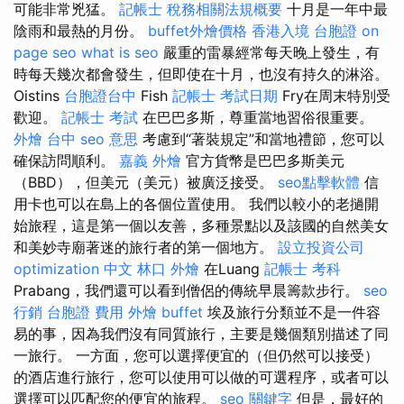
可能非常兇猛。
記帳士 稅務相關法規概要
十月是一年中最
陰雨和最熱的月份。
buffet外燴價格
香港入境 台胞證
on
page seo
what is seo
嚴重的雷暴經常每天晚上發生，有
時每天幾次都會發生，但即使在十月，也沒有持久的淋浴。
Oistins
台胞證台中
Fish
記帳士 考試日期
Fry在周末特別受
歡迎。
記帳士 考試
在巴巴多斯，尊重當地習俗很重要。
外燴 台中
seo 意思
考慮到“著裝規定”和當地禮節，您可以
確保訪問順利。
嘉義 外燴
官方貨幣是巴巴多斯美元
（BBD），但美元（美元）被廣泛接受。
seo點擊軟體
信
用卡也可以在島上的各個位置使用。 我們以較小的老撾開
始旅程，這是第一個以友善，多種景點以及該國的自然美女
和美妙寺廟著迷的旅行者的第一個地方。
設立投資公司
optimization 中文
林口 外燴
在Luang
記帳士 考科
Prabang，我們還可以看到僧侶的傳統早晨籌款步行。
seo
行銷
台胞證 費用
外燴 buffet
埃及旅行分類並不是一件容
易的事，因為我們沒有同質旅行，主要是幾個類別描述了同
一旅行。 一方面，您可以選擇便宜的（但仍然可以接受）
的酒店進行旅行，您可以使用可以做的可選程序，或者可以
選擇可以匹配您的便宜的旅程。
seo 關鍵字
但是，最好的