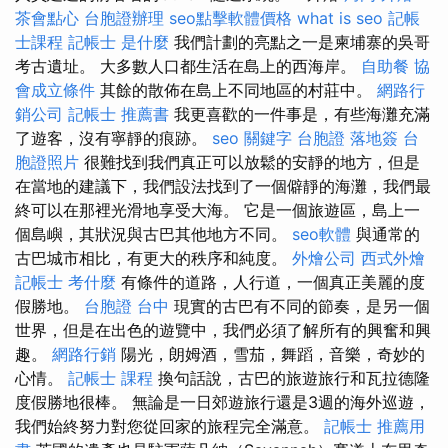
茶會點心
台胞證辦理
seo點擊軟體價格
what is seo
記帳
士課程
記帳士 是什麼
我們計劃的亮點之一是柬埔寨的吳哥
考古遺址。 大多數人口都生活在島上的西海岸。
自助餐
協
會成立條件
其餘的散佈在島上不同地區的村莊中。
網路行
銷公司
記帳士 推薦書
我更喜歡的一件事是，有些海灘充滿
了遊客，沒有寧靜的痕跡。
seo 關鍵字
台胞證 落地簽
台
胞證照片
很難找到我們真正可以放鬆的安靜的地方，但是
在當地的建議下，我們設法找到了一個僻靜的海灘，我們最
終可以在那裡光滑地享受大海。 它是一個旅遊區，島上一
個島嶼，其狀況與古巴其他地方不同。
seo軟體
與通常的
古巴城市相比，有更大的秩序和純度。
外燴公司
西式外燴
記帳士 考什麼
有條件的道路，人行道，一個真正美麗的度
假勝地。
台胞證 台中
現實的古巴有不同的節奏，是另一個
世界，但是在出色的遊覽中，我們必須了解所有的興奮和興
趣。
網路行銷
陽光，朗姆酒，雪茄，舞蹈，音樂，奇妙的
心情。
記帳士 課程
換句話說，古巴的旅遊旅行和瓦拉德隆
度假勝地很棒。 無論是一日郊遊旅行還是3週的海外巡遊，
我們始終努力對您從回家的旅程完全滿意。
記帳士 推薦用