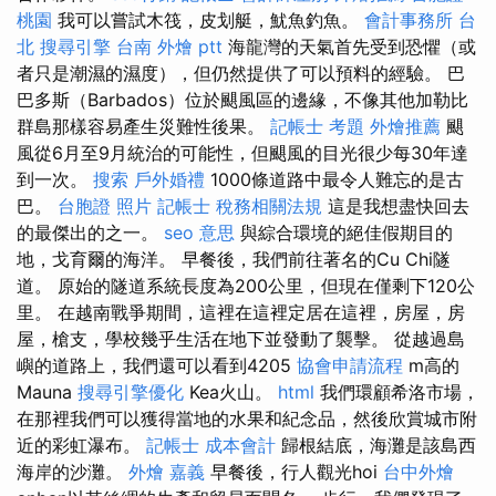
桃園
我可以嘗試木筏，皮划艇，魷魚釣魚。
會計事務所 台
北
搜尋引擎
台南 外燴 ptt
海龍灣的天氣首先受到恐懼（或
者只是潮濕的濕度），但仍然提供了可以預料的經驗。 巴
巴多斯（Barbados）位於颶風區的邊緣，不像其他加勒比
群島那樣容易產生災難性後果。
記帳士 考題
外燴推薦
颶
風從6月至9月統治的可能性，但颶風的目光很少每30年達
到一次。
搜索
戶外婚禮
1000條道路中最令人難忘的是古
巴。
台胞證 照片
記帳士 稅務相關法規
這是我想盡快回去
的最傑出的之一。
seo 意思
與綜合環境的絕佳假期目的
地，戈育爾的海洋。 早餐後，我們前往著名的Cu Chi隧
道。 原始的隧道系統長度為200公里，但現在僅剩下120公
里。 在越南戰爭期間，這裡在這裡定居在這裡，房屋，房
屋，槍支，學校幾乎生活在地下並發動了襲擊。 從越過島
嶼的道路上，我們還可以看到4205
協會申請流程
m高的
Mauna
搜尋引擎優化
Kea火山。
html
我們環顧希洛市場，
在那裡我們可以獲得當地的水果和紀念品，然後欣賞城市附
近的彩虹瀑布。
記帳士 成本會計
歸根結底，海灘是該島西
海岸的沙灘。
外燴 嘉義
早餐後，行人觀光hoi
台中外燴