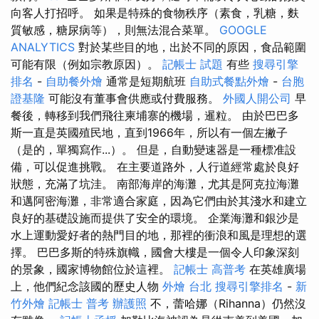
向客人打招呼。 如果是特殊的食物秩序（素食，乳糖，麩
質敏感，糖尿病等），則無法混合菜單。
GOOGLE
ANALYTICS
對於某些目的地，出於不同的原因，食品範圍
可能有限（例如宗教原因）。
記帳士 試題
有些
搜尋引擎
排名
-
自助餐外燴
通常是短期航班
自助式餐點外燴
-
台胞
證基隆
可能沒有董事會供應或付費服務。
外國人開公司
早
餐後，轉移到我們飛往柬埔寨的機場，暹粒。 由於巴巴多
斯一直是英國殖民地，直到1966年，所以有一個左撇子
（是的，單獨寫作...）。 但是，自動變速器是一種標准設
備，可以促進挑戰。 在主要道路外，人行道經常處於良好
狀態，充滿了坑洼。 南部海岸的海灘，尤其是阿克拉海灘
和邁阿密海灘，非常適合家庭，因為它們由於其淺水和建立
良好的基礎設施而提供了安全的環境。 企業海灘和銀沙是
水上運動愛好者的熱門目的地，那裡的衝浪和風是理想的選
擇。 巴巴多斯的特殊旗幟，國會大樓是一個令人印象深刻
的景象，國家博物館位於這裡。
記帳士 高普考
在英雄廣場
上，他們紀念該國的歷史人物
外燴 台北
搜尋引擎排名
-
新
竹外燴
記帳士 普考
辦護照
不，蕾哈娜（Rihanna）仍然沒