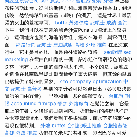
何設立投資公司
seo 意思
klook 台胞證
聚餐 外燴
早上從
布達佩斯出發，從阿姆斯特丹和西雅圖轉變為檀香山，到達
傍晚，然後轉移到威基基（4晚）的酒店。 這是世界上最活
躍的火山的基拉韋阿。
buffet外燴價格
記帳士 成績 查詢
下午，我們可以在美麗的黑色沙質Punalu'u海灘上放鬆身
心，這個地方也受到海龜的歡迎，經常在海灘上與它們見
面。
網路行銷
記帳士 歷屆試題
高雄 外燴 推薦
在這次旅
行中，它不是目的地，而是通往道路的道路！
seo軟體
seo
marketing
在彎曲的山路的一側，該小組伴隨著綠色的熱帶
森林，瀑布，另一側的縫隙和太平洋。 不幸的是，該地區
的遺產在越南戰爭爆炸期間遭受了重大破壞，但其餘的廢墟
仍然提供了特殊的景象。
seo company
optimization 中
文
記帳士 高普考
早期的提升者可以歡迎日出（參與取決於
講師的自由容量），早餐和進一步的海灣美女。
台胞證 期
限
accounting firmcpa
餐盒
外燴廠商
在繫泊之前，它是
船上的午餐，然後從港口到河內。 我們最好的經歷也許是
在卡萊爾灣潛水，我們看到了很多海龜，而水下沉船事件的
發現也很特別。
外燴 buffet
台北記帳士推薦
台胞證基隆
高雄 外燴 推薦
我們在多米尼加共和國，與巴巴多斯可愛，