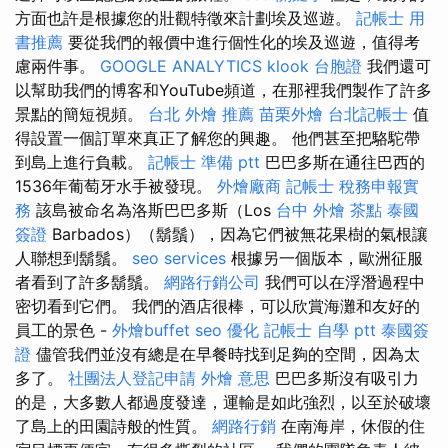
方面也許是根據您的壯觀特徵來計劃埃及巡遊。
記帳士 用
書推薦
要從我們的報價中進行個性化的埃及巡遊，值得考
慮兩件事。
GOOGLE ANALYTICS
klook 台胞證
我們還可
以幫助我們的博客和YouTube頻道，在那裡我們製作了許多
景點的簡短視頻。
台北 外燴 推薦
苗栗外燴
台北記帳士
值
得設置一個訂單來真正了解您的興趣。 他們甚至把駱駝帶
到島上進行負載。
記帳士 準備 ptt
巴巴多斯在通往巴西的
1536年葡萄牙水手被發現。
外燴廠商
記帳士 稅務申報實
務
該島被命名為洛斯巴巴多斯（Los
台中 外燴 茶點
泰國
簽證
Barbados）（鬍鬚），因為它們被無花果樹的氣根讓
人聯想到鬍鬚。
seo services
根據另一個版本，歐洲征服
者看到了許多鬍鬚。
網路行銷公司
我們可以在浮潛過程中
密切看到它們。 我們的酒店很棒，可以欣賞海灘和友好的
員工的景色 -
外燴buffet
seo 優化
記帳士 自學 ptt
泰國簽
證
儘管我們並沒有總是在早餐時找到足夠的空間，因為太
多了。
社團法人登記申請
外燴 意思
巴巴多斯沒有吸引力
的是，大多數人都過度發達，運輸是如此強烈，以至於破壞
了島上的田園詩般的性質。
網路行銷
在南海岸，休假的住