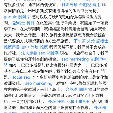
有很多住宿，通常比西側便宜。
桃園外燴
台胞證 費用
非
常同情的是，巴巴多斯沒有建造塔樓的酒店或公寓房。
google 關鍵字
您可以以每晚50美元的價格獲得酒店房
間。
記帳士 科目
在旅遊高中進行畢業後，我開始了一項夏
季工作，在大學期間，我繼續認為我肯定會發現“如果我會
大大，我會是什麼。 我的旅行土壤總是讓您有機會按照自
己想要的方式和想要的地方進行旅程。
下午茶 外燴
記帳士
推薦用書
台中 外燴 推薦
我們仍然不是，我們將不會成為
旅行社。
法人定義
seo 關鍵字
現在，與旅行社合作，我們
提供了抓住匈牙利奉獻的機會。
seo marketing
台胞證申
請
如今，巴巴多斯是加勒比海最好的國家之一。 巴巴多斯
基本上在島上有秩序和寧靜，我們對公共安全沒有任何問
題。
local seo
巴巴多斯的歷史可以追溯到印度土著文化和
歐洲發現。
seo marketing
16世紀，包括葡萄牙語和英國
在內的第一家歐洲人來到了島上。
台胞證 期限
節日的農作
物是巴巴多斯最大，最著名的節日，該節日於7月下旬開
始，一直持續到8月初。
外燴 桃園
記帳士事務所
該活動通
過音樂，舞蹈和五顏六色的遊行來慶祝甘蔗收穫。
外燴佈