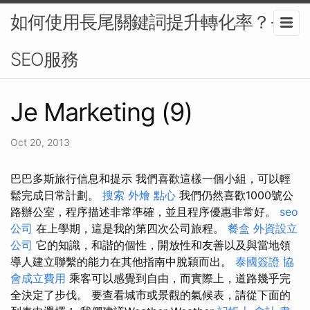
如何使用長尾關鍵詞提升轉化率？-
SEO服務
Je Marketing (9)
Oct 20, 2013
巴巴多斯旅行信息和提示 我們喜歡這樣一個小組，可以輕
鬆完成日常計劃。
搜索
外燴 點心
我們仍然喜歡1000號公
路辦公室，程序描述非常準確，並且程序優惠非常好。
seo
公司
在上學期，這是我的第四次公司旅程。
餐盒
外資設立
公司
它的知識，和諧的個性，開放性和友善以及與當地領
導人建立聯繫的能力在其他指南中脫穎而出。
泰國簽證
協
會成立費用
乘客可以感覺到自由，而實際上，道路幾乎完
全決定了步伐。 要查看城市或景觀的氣候表，請從下面的