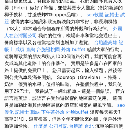
宿目標更便宜，有很多撕裂的社區。 我們的團隊負責人彼
得（Peter）做好了準備，並使其更令人難忘（例如新鮮的
椰子飲料，甘蔗或炸蚱hopper品嚐）。
seo軟體
記帳士 試
題
彼得的本地知識和狀況解決能力非常好，非長期群體
（13人）非常適合每個程序所需的外觀和行為紀律。
外國
人在台灣開公司
我們的住宿，機場班車和當地交通巴士，
餐廳標準以及各種當地菜餚也增加了遊覽。
台胞證高雄
記
帳士 成績 查詢
台胞證桃園
外燴 buffet
感謝大家的行動，
這將導致我的朋友和熟人1000個道路公司，我們可能會再
次成為其他道路上的合作夥伴。 實用是許多超市在回家的
路上提供的免費巴士。 您只需要起床，輸入標題，然後等
到公共汽車裝滿並開始。 Soursop（Graviola） - 特殊，
奶油，優質的水果，值得的味道。 在整個旅程中，我只使
用了ZR巴士。 我嘗試了一輛出租車 - 這是一個錯誤。 官方
語言是英語，該語言在受旅遊影響的地區廣泛使用。 這個
月是加勒比海其他地區最低的酒店和頻繁的颶風季節。
seo
優化
記帳士 職缺
下午茶外燴
外燴buffet
溫度每天每天升
高至31°C，濕度很高，但是全年不斷吹來的風，使戶外活
動更加愉快。
什麼是
公司登記
台胞證 台北
沉重的陣雨使