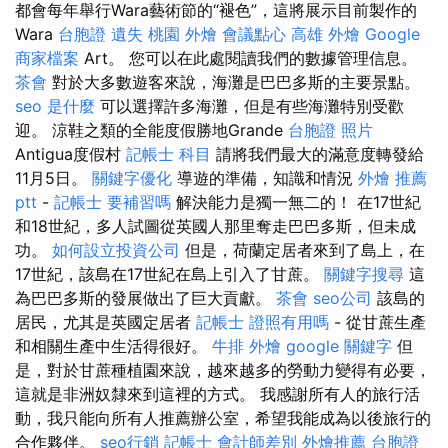
都會每年舉行Wara藝術節的“褪色”，這將展示目前製作的
Wara
台胞證 遺失
桃園 外燴
會議點心
高雄 外燴
Google
商家檔案
Art。 您可以在此處閱讀我們的數據管理信息。
茶會
對於大多數遊客來說，海灘是巴巴多斯的主要景點。
seo 是什麼
可以選擇許多海灘，但是有些海灘特別受歡
迎。 涼鞋之類的全能度假勝地Grande
台胞證 照片
Antigua度假村
記帳士 科目
請將我們最大的滿意度轉發給
11月5日。
關鍵字優化
導遊的準備，知識和情況
外燴 推薦
ptt
-
記帳士 要補習嗎
解決能力是獨一無二的！ 在17世紀
和18世紀，多人試圖從英國人那里奪走巴巴多斯，但未成
功。
如何設立投資公司
但是，荷蘭定居者來到了島上，在
17世紀，該島在17世紀在島上引入了甘蔗。
關鍵字搜尋
這
為巴巴多斯的發展做出了巨大貢獻。
茶會
seo公司
該島的
居民，尤其是英國定居者
記帳士 證照有用嗎
- 從甘蔗生產
和相關生產中生活得很好。
牛排 外燴
google 關鍵字
但
是，對於甘蔗種植園來說，越來越多的勞動力變得有必要，
這就是非洲奴隸來到這裡的方式。 我感謝所有人的旅行活
動，我只能向所有人推薦辦公室，希望我能成為以後旅行的
合作夥伴。
seo行銷
記帳士 會計師差別
外燴推薦
台胞證