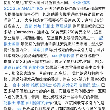
使用的規則/航空公司可能會有所不同。
外燴 價格
GOOGLE ANALYTICS
它將能夠為我們高度移動/殘障的乘
客提供傳統航空公司，以幫助乘客機場運輸/轉移從票務管
理到門口。 大多數訪客不需要簽證長達90天，這可以允許
遊客進入。
宜蘭 外燴
記帳士 歷屆試題
到周圍島嶼的巴巴
多斯（Barbados）通常在150美元到250美元之間，這是一
張公路票，與距離相比，這是世界上最昂貴的票之一。
記
帳士函授
最便宜的航班通常前往安提瓜和巴布達，聖文森
特和聖盧西亞。
搜索引擎
歐洲巡遊的最高吸引力是，可以
非常有效地發現新的地方。
seo點擊軟體
在巡航過程中，
提供了匈牙利語言導遊指南，展示了景點和本地節目選項。
網路行銷公司
宜蘭外燴
如果您不介意雷暴會從海中吹半小
時，那麼您應該在十月前往巴巴多斯。 我們越過無數的小
橋，經過熱帶水果和雄偉的香蕉，停在look望方和黑色沙灘
上。
台中 外燴 推薦
記帳士 答案
外燴公司
台胞證 遺失
巴
巴多斯不僅是由於奇妙的本性，而且還因為休閒機會，五顏
六色的夜生活，音樂，歷史傳統以及一些非常好的餐廳。
記帳士 準備 ptt
關鍵字操作
但是，在該國最有吸引力的是
款待。
ssl
巴巴多斯非常友好，隨時準備以令人心動的微笑