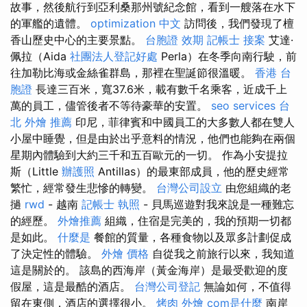
故事，然後航行到亞利桑那州號紀念館，看到一艘落在水下
的軍艦的遺體。
optimization 中文
訪問後，我們發現了檀
香山歷史中心的主要景點。
台胞證 效期
記帳士 接案
艾達·
佩拉（Aida
社團法人登記好處
Perla）在冬季向南行駛，前
往加勒比海或金絲雀群島，那裡在聖誕節很溫暖。
香港 台
胞證
長達三百米，寬37.6米，載有數千名乘客，近成千上
萬的員工，儘管後者不等待豪華的安置。
seo services
台
北 外燴 推薦
印尼，菲律賓和中國員工的大多數人都在雙人
小屋中睡覺，但是由於出乎意料的情況，他們也能夠在兩個
星期內體驗到大約三千和五百歐元的一切。 作為小安提拉
斯（Little
辦護照
Antillas）的最東部成員，他的歷史經常
繁忙，經常發生悲慘的轉變。
台灣公司設立
由您組織的老
撾
rwd
- 越南
記帳士 執照
- 貝馬巡遊對我來說是一種難忘
的經歷。
外燴推薦
組織，住宿是完美的，我的預期一切都
是如此。
什麼是
餐館的質量，各種食物以及眾多計劃促成
了決定性的體驗。
外燴 價格
自從我之前旅行以來，我知道
這是關於的。 該島的西海岸（黃金海岸）是最受歡迎的度
假屋，這是最酷的酒店。
台灣公司登記
無論如何，不​​值得
留在東側，酒店的選擇很小。
烤肉 外燴
com是什麼
南岸