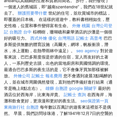
anban以其絲綢的生產和貿易而聞名。 步行，我們發現了
一個迷人的舊城區，即“越南szentendre”，我們在18世紀就
去了。
辦護照要帶什麼
世紀的住宅，並欣賞城市的標誌，
即覆蓋的日本橋。 在這樣的巡遊中，教科書栩栩如生，歷
史性格，位置和事件變得富有生命。
外燴 桃園
台灣公司登
記
台胞證 台中
棕櫚樹，珊瑚礁和豪華酒店的沙灘是一個很
好的吸引力。
西式外燴
優化 台灣用語
記帳士 高普考
巴巴
多斯提供無數的體育設施（高爾夫，網球，帆板衝浪，潛
水，水上運動，在熱帶雨林中遠足）。
seo agency
對於遊
客來說，巴巴多斯度假是舒適的住宿，宜人而友好的土著
人，一系列歷史古蹟，出色的當地廚房和異國情調的環境。
最適合巴巴多斯的夜生活的是，它不會像牙買加那樣被解
放。
外燴公司
記帳士 報名費用
您不會遇到凌晨3點喝醉的
人，並在城市周圍偶然發現，直到他們準備好進行結果（通
常是晚上8點左右）。
雄獅 台胞證
google 關鍵字
最好的
酒店位於西海岸，比東海岸貴。
記帳士 查詢
在西海岸，海
灘和飲食更好，更浪漫和更好的夜生活。
seo保證第一頁
東南旅行社 台胞證
每年數以百萬計的遊客來這裡並不是偶
然。 早晨，我們訪問珍珠港，了解1941年12月7日的空襲的