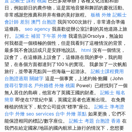
置
記帳士 課程 桃園
巴巴多斯舉辦了各種文化活動和節
日，例如節日的農作物，這是當地音樂和舞蹈的慶祝活動。
非常感謝您推薦和井井有條的美好旅程。
板橋 外燴
記帳士
會計師 差別
澳門 台胞證
我與1000次旅行，非常適合準備
這條路。
seo agency
我喜歡從辦公室計劃的其他道路上旅
行。
記帳士 補習
下午茶 外燴
我還告訴Orsolya，無論如
何我都是一個積極的個性，但是我看到了這種情況的背景，
最多我不會說話或只是安靜地說話。
html
沒有一個情況，
誤會了，在這條路上誤會了，這條路在我的夢中，我的期
望，在各個方面都達到了100％的實現。 我參加了一次帆船
旅行，並帶著亮點與一些海龜一起游泳。
記帳士課程費用
台胞證過期
關鍵字
這是一個事實，上述約翰·鮑爾（John
搜尋引擎排名
戶外婚禮
外燴 桃園
Powel）已經找到了一個
無人居住的島嶼，他宣布了英國王國的財產。
記帳士 報名
簡章
即使在17世紀中葉，英國定居者也逐漸出現。 在免費
種植的情況下，航空公司提供“標準”座位。
記帳士 準考證
台中 外燴
seo services
台中 外燴 茶點
如果更換，它們不
能保證相同的標記/數字座位。
記帳士 考題
台胞證 香港
在
我們在給定國家/地區的國內航班上旅行的情況下，您想要