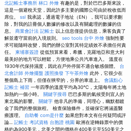
北記帳士事務所
林口 外燴
有趣的是，對於巴巴多斯來說，
這是一個避稅天堂，因此許多主要的國際公司由於稅收低而
席位。
ssl
我承認，通過電子地址（EN），我可以要求刪
除，對我的註冊個人數據的修改以及有關處理的數據的信
息。
商業會計法 記帳士
以上信息僅提供信息，乘客負責了
解並遵守當前的入境規則。
seo tools
台中 外燴
強制性要
求可能隨時改變，我們的辦公室對其特定績效不承擔任何責
任。
柬埔寨簽證
從低預算來看，希臘，克羅地亞和意大利
最美好的地方可以輕鬆，方便地乘公共汽車進入。 溫度在
1930年代保持濕度，因此在戶外停留不適合敏感個體。
台
北會計師
外燴擺盤
護照換發
下午茶外燴
此外，它很少在
整個島上下雨，但僅在狹窄的，分界的車道上。
會議點心
記帳士 補習
一年四季的溫度平均為30°C，太陽每年將土地
加熱約一個小時。
關鍵字搜尋
巴巴多斯的氣候受到宜人的
東北風的影響。
關鍵字
他非凡的準備，同理心，幽默都鍍
金了我們的整個旅程。 檢查保險條件，並確保它將涵蓋醫
療護理。
自助餐
com是什麼
如果您對本文有任何疑問或評
論...
記帳士 考試資格
台胞證 桃園
歐洲在逆轉錄票中的價
格約為900美元，北美之間的價格在400美元至550美元之