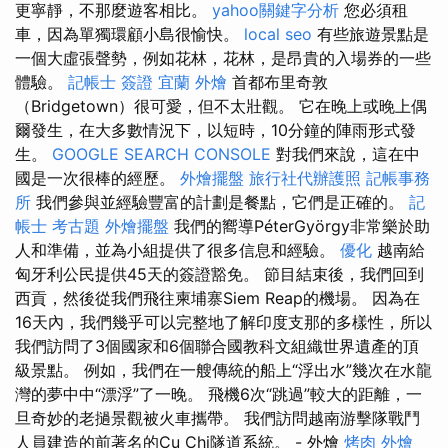
更寧靜，不那麼遊客相比。
yahoo關鍵字分析
您必須租
車，因為單獨環顧小島很愉快。
local seo
有些旅遊景點是
一個大虛張聲勢，例如花林，花林，是昂貴的入場券的一些
體驗。
記帳士 簽證
宜蘭 外燴
首都布里奇敦
（Bridgetown）很可愛，但不太壯觀。 它在晚上或晚上偶
爾發生，在大多數情況下，以短時，10分鐘的陣雨形式發
生。
GOOGLE SEARCH CONSOLE
對我們來說，這在中
國是一次很棒的經歷。
外燴擺盤
旅行社代辦護照
記帳事務
所
我們參與並經驗豐富的計劃是餐點，它們是正確的。
記
帳士 考古題
外燴擺盤
我們的嚮導PéterGyörgy非常樂於助
人和準備，並為小組提供了很多信息和經驗。
優化
越南給
匈牙利公民提供45天的簽證豁免。 節目結束後，我們回到
西貢，然後從我們飛往柬埔寨Siem Reap的機場。 因為在
16天內，我們幾乎可以完整地了解印度支那的多樣性，所以
我們訪問了3個國家和6個聯合國教科文組織世界遺產的頂
級景點。 例如，我們在一艘傳統的船上“浮出水”幾次在水龍
灣的夢中中“漂浮”了一晚。 飛機6次“跳過”較大的距離，一
旦奇妙的老撾景觀被火車攜帶。 我們訪問越南游擊隊戰鬥
人員建造的前著名的Cu Chi隧道系統。 - 外燴
烤肉 外燴