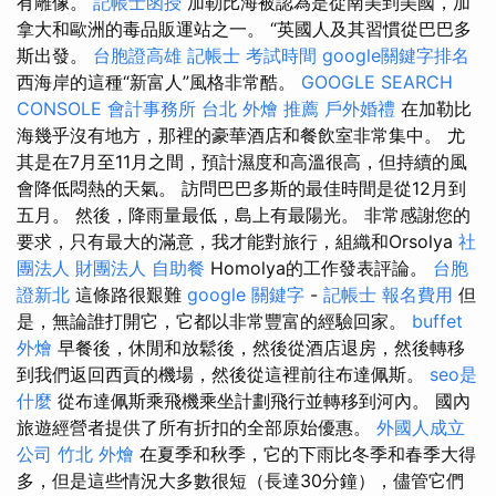
有雕像。
記帳士函授
加勒比海被認為是從南美到美國，加
拿大和歐洲的毒品販運站之一。 “英國人及其習慣從巴巴多
斯出發。
台胞證高雄
記帳士 考試時間
google關鍵字排名
西海岸的這種“新富人”風格非常酷。
GOOGLE SEARCH
CONSOLE
會計事務所 台北
外燴 推薦
戶外婚禮
在加勒比
海幾乎沒有地方，那裡的豪華酒店和餐飲室非常集中。 尤
其是在7月至11月之間，預計濕度和高溫很高，但持續的風
會降低悶熱的天氣。 訪問巴巴多斯的最佳時間是從12月到
五月。 然後，降雨量最低，島上有最陽光。 非常感謝您的
要求，只有最大的滿意，我才能對旅行，組織和Orsolya
社
團法人 財團法人
自助餐
Homolya的工作發表評論。
台胞
證新北
這條路很艱難
google 關鍵字
-
記帳士 報名費用
但
是，無論誰打開它，它都以非常豐富的經驗回家。
buffet
外燴
早餐後，休閒和放鬆後，然後從酒店退房，然後轉移
到我們返回西貢的機場，然後從這裡前往布達佩斯。
seo是
什麼
從布達佩斯乘飛機乘坐計劃飛行並轉移到河內。 國內
旅遊經營者提供了所有折扣的全部原始優惠。
外國人成立
公司
竹北 外燴
在夏季和秋季，它的下雨比冬季和春季大得
多，但是這些情況大多數很短（長達30分鐘），儘管它們