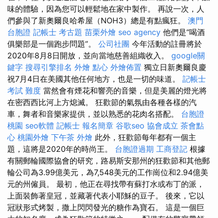
味的體驗，因為您可以輕鬆地在家中製作。 再說一次，人
們參與了新奧爾良哈希屋（NOH3）總是有點瘋狂。
澳門
台胞證
記帳士 考古題
苗栗外燴
seo agency
他們是“喝酒
俱樂部是一個跑步問題”。
公司社團
今年活動的註冊將於
2020年8月8日開放，並向當地慈善組織收入。
google關
鍵字
搜尋引擎排名
外燴 點心
外燴佈置
獨立日新奧爾良慶
祝7月4日在美國其他任何地方，也是一切的味道。
記帳士
考試 難度
當然會有煙花和響亮的音樂，但是美麗的燈光將
在密西西比河上方熄滅。 狂歡節的氣氛由各種各樣的汽
車，舞者和音樂家提供，並以熟悉的花肉名搭配。
台胞證
桃園
seo軟體
記帳士 報名簡章
谷歌seo
協會成立
茶會點
心
桃園外燴
下午茶 外燴
此外，狂歡節每年都有一個主
題，這將是2020年的時尚王。
台胞證過期
工商登記
根據
有關郵輪國際協會的研究，路易斯安那州的狂歡節和其他郵
輪公司為3.99億美元，為7,548美元的工作崗位和2.94億美
元的州僱員。 最初，他正在尋找帶有蘇打水或布丁的派，
上面裝飾著皇冠，並藏著代表小耶穌的豆子。 後來，它以
冠狀形式烤製，撒上閃閃發光的糖作為寶石。 這是一個巨