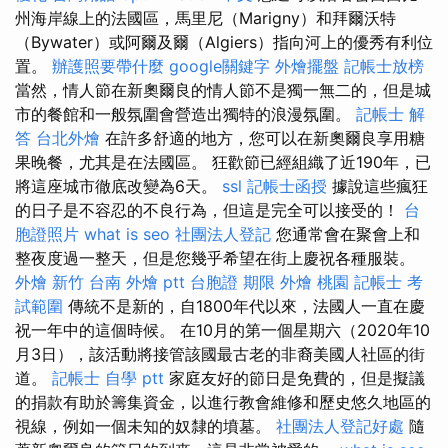
州海岸線上的法國區，馬里尼（Marigny）和拜爾沃特
（Bywater）或阿爾及爾（Algiers）指向河上的優秀有利位
置。
辦護照要帶什麼
google關鍵字
外燴擺盤
記帳士放榜
當然，情人節在新奧爾良的情人節不是獨一無二的，但是城
市的餐館和一般氛圍會營造出獨特的浪漫氛圍。
記帳士 解
答
台北外燴
在許多舒適的地方，您可以在新奧爾良享用糖
果晚餐，尤其是在法國區。 狂歡節已經組織了近190年，已
將這座城市徹底改變為6天。
ssl
記帳士函授
據說這些瘋狂
的日子是不容忍的不良行為，但這是完全可以接受的！
台
胞證照片
what is seo
社團法人登記
您通常會在聚會上和
整夜度過一整天，但是您幾乎希望在街上慶祝各種服裝。
外燴 新竹
台南 外燴 ptt
台胞證 期限
外燴 桃園
記帳士 考
試範圍
傳統不是新的，自1800年代以來，法國人一直在慶
祝一年中的這個時候。 在10月的第一個星期六（2020年10
月3日），該活動將接管該國最古老的非裔美國人社區的街
道。
記帳士 自學 ptt
家庭友好的節日是免費的，但是擬議
的捐款有助於籌集資金，以進行教會維修和歷史悠久地區的
視線，例如一個未知的奴隸的墳墓。
社團法人登記好處
隨