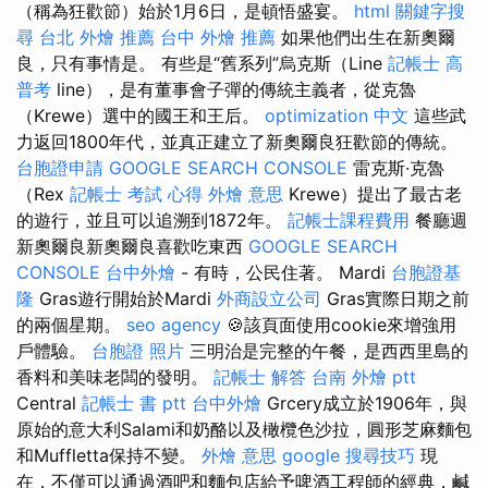
（稱為狂歡節）始於1月6日，是頓悟盛宴。
html
關鍵字搜
尋
台北 外燴 推薦
台中 外燴 推薦
如果他們出生在新奧爾
良，只有事情是。 有些是“舊系列”烏克斯（Line
記帳士 高
普考
line），是有董事會子彈的傳統主義者，從克魯
（Krewe）選中的國王和王后。
optimization 中文
這些武
力返回1800年代，並真正建立了新奧爾良狂歡節的傳統。
台胞證申請
GOOGLE SEARCH CONSOLE
雷克斯·克魯
（Rex
記帳士 考試 心得
外燴 意思
Krewe）提出了最古老
的遊行，並且可以追溯到1872年。
記帳士課程費用
餐廳週
新奧爾良新奧爾良喜歡吃東西
GOOGLE SEARCH
CONSOLE
台中外燴
- 有時，公民住著。 Mardi
台胞證基
隆
Gras遊行開始於Mardi
外商設立公司
Gras實際日期之前
的兩個星期。
seo agency
🍪該頁面使用cookie來增強用
戶體驗。
台胞證 照片
三明治是完整的午餐，是西西里島的
香料和美味老闆的發明。
記帳士 解答
台南 外燴 ptt
Central
記帳士 書 ptt
台中外燴
Grcery成立於1906年，與
原始的意大利Salami和奶酪以及橄欖色沙拉，圓形芝麻麵包
和Muffletta保持不變。
外燴 意思
google 搜尋技巧
現
在，不僅可以通過酒吧和麵包店給予啤酒工程師的經典，鹹