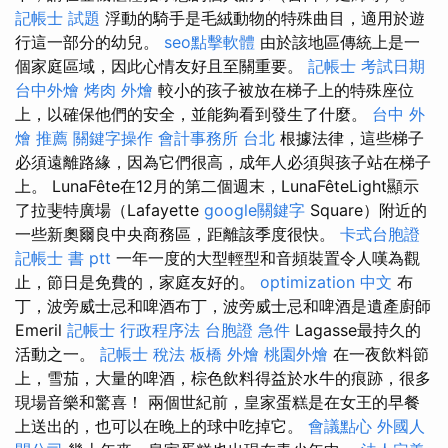
記帳士 試題
浮動的騎手是毛絨動物的特殊曲目，適用於遊
行這一部分的幼兒。
seo點擊軟體
由於該地區傳統上是一
個家庭區域，因此心情友好且至關重要。
記帳士 考試日期
台中外燴
烤肉 外燴
較小的孩子被放在梯子上的特殊座位
上，以確保他們的安全，並能夠看到發生了什麼。
台中 外
燴 推薦
關鍵字操作
會計事務所 台北
根據法律，這些梯子
必須遠離路緣，因為它們很高，成年人必須與孩子站在梯子
上。 LunaFête在12月的第二個週末，LunaFêteLight顯示
了拉斐特廣場（Lafayette
google關鍵字
Square）附近的
一些新奧爾良中央商務區，距離該季度很快。
卡式台胞證
記帳士 書 ptt
一年一度的大型輕型和音頻裝置令人嘆為觀
止，節日是免費的，家庭友好的。
optimization 中文
布
丁，波旁威士忌和啤酒布丁，波旁威士忌和啤酒是遺產廚師
Emeril
記帳士 行政程序法
台胞證 急件
Lagasse最持久的
活動之一。
記帳士 稅法
板橋 外燴
桃園外燴
在一夜飲料節
上，雪茄，大量的啤酒，棕色飲料得益於水牛的痕跡，很多
現場音樂和驚喜！ 兩個世紀前，皇家蛋糕是在女王的早餐
上送出的，也可以在晚上的球中吃掉它。
會議點心
外國人