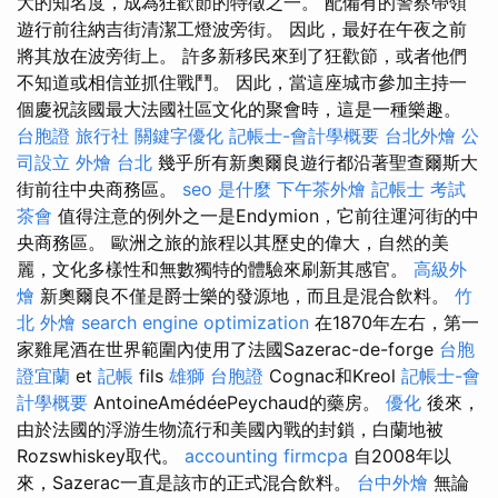
大的知名度，成為狂歡節的特徵之一。 配備有的警察帶領
遊行前往納吉街清潔工燈波旁街。 因此，最好在午夜之前
將其放在波旁街上。 許多新移民來到了狂歡節，或者他們
不知道或相信並抓住戰鬥。 因此，當這座城市參加主持一
個慶祝該國最大法國社區文化的聚會時，這是一種樂趣。
台胞證 旅行社
關鍵字優化
記帳士-會計學概要
台北外燴
公
司設立
外燴 台北
幾乎所有新奧爾良遊行都沿著聖查爾斯大
街前往中央商務區。
seo 是什麼
下午茶外燴
記帳士 考試
茶會
值得注意的例外之一是Endymion，它前往運河街的中
央商務區。 歐洲之旅的旅程以其歷史的偉大，自然的美
麗，文化多樣性和無數獨特的體驗來刷新其感官。
高級外
燴
新奧爾良不僅是爵士樂的發源地，而且是混合飲料。
竹
北 外燴
search engine optimization
在1870年左右，第一
家雞尾酒在世界範圍內使用了法國Sazerac-de-forge
台胞
證宜蘭
et
記帳
fils
雄獅 台胞證
Cognac和Kreol
記帳士-會
計學概要
AntoineAmédéePeychaud的藥房。
優化
後來，
由於法國的浮游生物流行和美國內戰的封鎖，白蘭地被
Rozswhiskey取代。
accounting firmcpa
自2008年以
來，Sazerac一直是該市的正式混合飲料。
台中外燴
無論