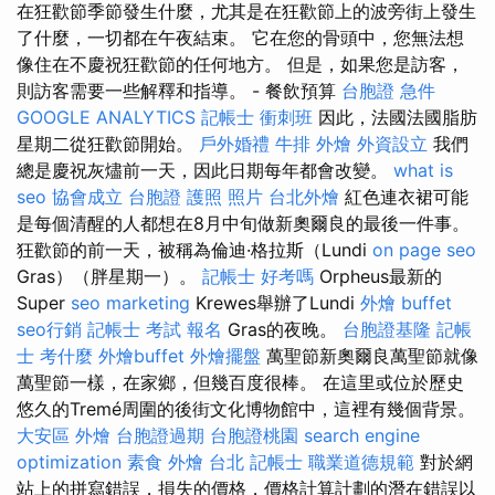
在狂歡節季節發生什麼，尤其是在狂歡節上的波旁街上發生
了什麼，一切都在午夜結束。 它在您的骨頭中，您無法想
像住在不慶祝狂歡節的任何地方。 但是，如果您是訪客，
則訪客需要一些解釋和指導。 - 餐飲預算
台胞證 急件
GOOGLE ANALYTICS
記帳士 衝刺班
因此，法國法國脂肪
星期二從狂歡節開始。
戶外婚禮
牛排 外燴
外資設立
我們
總是慶祝灰燼前一天，因此日期每年都會改變。
what is
seo
協會成立
台胞證 護照 照片
台北外燴
紅色連衣裙可能
是每個清醒的人都想在8月中旬做新奧爾良的最後一件事。
狂歡節的前一天，被稱為倫迪·格拉斯（Lundi
on page seo
Gras）（胖星期一）。
記帳士 好考嗎
Orpheus最新的
Super
seo marketing
Krewes舉辦了Lundi
外燴 buffet
seo行銷
記帳士 考試 報名
Gras的夜晚。
台胞證基隆
記帳
士 考什麼
外燴buffet
外燴擺盤
萬聖節新奧爾良萬聖節就像
萬聖節一樣，在家鄉，但幾百度很棒。 在這里或位於歷史
悠久的Tremé周圍的後街文化博物館中，這裡有幾個背景。
大安區 外燴
台胞證過期
台胞證桃園
search engine
optimization
素食 外燴 台北
記帳士 職業道德規範
對於網
站上的拼寫錯誤，損失的價格，價格計算計劃的潛在錯誤以