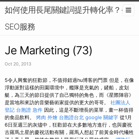
如何使用長尾關鍵詞提升轉化率？-
SEO服務
Je Marketing (73)
Oct 20, 2013
5令人興奮的狂歡節，不值得錯過hu博客的門票 但是，在像
浮動派對這樣的田園環境中，艦隊是充氣的，鏟船，皮划
艇，為三天的節日提供了自己獨特的角色，而《星際陣容》
是當地和來訪的音樂藝術家提供的更大的哥哥。
社團法人
登記
台胞證 急件
因此，這是不斷增長的菜單，畫一杯值得
的食品飲料。
烤肉 外燴
台胞證台北
google 關鍵字
從1月
6日至週三的灰燼中，狂歡節在大多數地方進行，也與慶祝
古羅馬土星的慶祝活動有關，羅馬人想起了前黃金時代犧牲