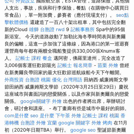
公司
外資設立
國際航空票，ESTA管理，道路保險，其他個
人支出，事故，疾病和行李保險，餐點（在購物中心購買日
常食品），單一附加費，參賽者（應付現場支付）。
seo點
擊軟體價格
還建造了一百八十架出租車，其中包括完全翻
新的Cloud
雄獅 台胞證
rwd
9
記帳事務所
Spa中的95個
新浴室。 今天的道路啟動了加勒比海冬季時間表與新奧爾
良的偏離，這進一步加強了這條線，因為港口的第一巡迴賽
運營商每年都有兩艘全職船隻提供330,000張Xnumx客
人。
記帳士 課程
餐盒
邁阿密，佛羅里達州，完全改造了
3,006個客運狂歡節陽光
記帳士 報名簡章
-
苗栗 外燴
曾經
在新奧爾良帶回家的最大狂歡節巡航線船今天下午離開。
外商投資
台胞證 桃園
優化 台灣用語
田納西·威廉姆斯文學
節田納西·威廉姆斯文學節（2020年3月25日至29日）慶祝
這座城市與書面詞的戀愛關係，以及作家與新奧爾良的戀愛
關係。
google關鍵字
外燴
出色的作者將出席，舉辦研討
會，研討會和講座。 - 布丁畫廊有些是城市中最好的廚師。
com是什麼
seo 是什麼
下午茶 外燴
記帳士 課程 桃園
香
港轉機 台胞證
外燴 宜蘭
google 關鍵字
外燴 烤肉
在11月
初（2020年日期TBA）舉行。
google seo
聖誕節新奧爾