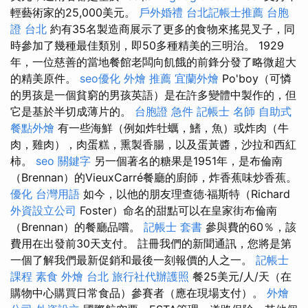
輕藝術家的25,000美元。
戶外婚禮
台北記帳士推薦
台胞
證 台北
約有35名製造商展示了更多的食物來搖晃叉子，同
時參加了幾種最佳類別，即50多種精美的三明治。 1929
年，一位慈善的當地餐館老闆向飢餓的前鋒分發了略微超大
的精美原件。
seo優化
外燴 推薦
宜蘭外燴
Po'boy（可憐
的男孩是一個貧窮的男孩英語）是在許多變體中製作的，但
它是基於半切成薄片的。
台胞證 急件
記帳士 名師
自助式
餐點外燴
有一些海鮮（例如炸牡蠣，鰭，魚）或炸肉（牛
肉，雞肉），肉蛋糕，熏製香腸，以及蛋黃醬，沙拉和西紅
柿。
seo 關鍵字
另一個著名的糖果是1951年，是布倫南
（Brennan）的VieuxCarré餐廳的廚師，炸香蕉味炒香蕉。
優化 台灣用語
如今，以他的朋友理查德·福斯特（Richard
外資設立公司
Foster）命名的甜點可以在皇家街布倫南
（Brennan）的餐廳品嚐。
記帳士 套書
參與費的60％，該
費用在出發前30天支付。 註冊我們的新聞通訊，您將是第
一個了解我們最新促銷和最後一刻報價的人之一。
記帳士
課程
素食 外燴 台北
旅行社代辦護照
餐25美元/人/天（在
購物中心購買日常食品）參賽者（應在現場支付）。
外燴