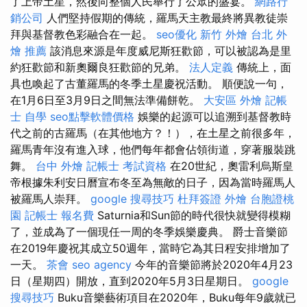
了上帝土星，然後向整個人民舉行了公眾的盛宴。
網路行
銷公司
人們堅持假期的傳統，羅馬天主教最終將異教徒崇
拜與基督教色彩融合在一起。
seo優化
新竹 外燴
台北 外
燴 推薦
該消息來源是年度威尼斯狂歡節，可以被認為是里
約狂歡節和新奧爾良狂歡節的兄弟。
法人定義
傳統上，面
具也喚起了古董羅馬的冬季土星慶祝活動。 順便說一句，
在1月6日至3月9日之間無法準備餅乾。
大安區 外燴
記帳
士 自學
seo點擊軟體價格
娛樂的起源可以追溯到基督教時
代之前的古羅馬（在其他地方？！），在土星之前很多年，
羅馬青年沒有進入球，他們每年都會佔領街道，穿著服裝跳
舞。
台中 外燴
記帳士 考試資格
在20世紀，奧雷利烏斯皇
帝根據朱利安日曆宣布冬至為無敵的日子，因為當時羅馬人
被羅馬人崇拜。
google 搜尋技巧
杜拜簽證
外燴
台胞證桃
園
記帳士 報名費
Saturnia和Sun節的時代很快就變得模糊
了，並成為了一個現任一周的冬季娛樂慶典。 爵士音樂節
在2019年慶祝其成立50週年，當時它為其日程安排增加了
一天。
茶會
seo agency
今年的音樂節將於2020年4月23
日（星期四）開放，直到2020年5月3日星期日。
google
搜尋技巧
Buku音樂藝術項目在2020年，Buku每年9歲就已