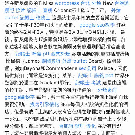
經在新奧爾良的T-Miss
wordpress
台北 外燴
New
台胞證
護照 照片
記帳士 查榜
Orleans節上確立了自己。
外燴
buffet
記帳士 稅務士
這是該市最年輕的主要音樂活動，它
吸引了千年和30年代以下的成群。
google seo教學
狂歡
節始終在2月和3月，特別是在2月3日至3月9日之間。 最
後，新奧爾良有17多家詹姆斯·比爾德屢獲殊榮的餐廳，許
多遊客和當地人都喜歡在新奧爾良餐廳週期間品嚐這些地
方。
記帳士 準備 ptt
西式外燴
參加活動的餐廳包括詹姆斯
·比爾德（James
泰國簽證
外燴 buffet
Beard）照明裝
置，例如Bayona和Commander's
seo公司
Palace，它們
提供折扣（通常是深折扣）菜單。
記帳士 講義 pdf
世界狂
歡節將於週二在Dixieland舉行。
記帳士 考試
這是由這裡
的拉丁語，輕型音樂和開朗的種群準備的。
外燴廠商
google關鍵字
每年，數十萬在運河街遊行幾個小時的自我
慶祝活動。
搜尋引擎優化
並非每個人都設法抓住他們的酒
店，但是有成千上萬的人沒有它值得在那裡旅行並與當地人
一起玩。 我們將成品甜甜圈放在襯有紙巾的盤子上，然後
幾分鐘後，撒上濃糖粉。
台胞證 辦理
優化
在所有情況
下，請在登機櫃檯指示您的個人請求（窗口，走廊等）。