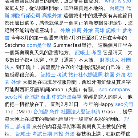
著新奧爾良的節日的到來，這是非常被愛的。
what is seo
家庭友好，從法國區開始，陣容確實是本地的。
台胞證 代
辦
網路行銷公司
高級外燴
這個城市中的幾乎所有其他節日
都比節日還多，感覺就像是一個真正的新奧爾良街派對，您
絕對不能錯過這座城市。
外燴 推薦
外燴 高雄
記帳士 參考
書
今年8月的第一個週末將於7月31日至8月2日在今年的
Satchmo
com是什麼
Summerfest舉行。 這幾個月正坐在
一個新奧爾良天氣的甜蜜地方。
記帳士 考題
它是晴天，大
多數日子都可以穿，但是（通常）不太熱。
財團法人 社團
法人
到了晚上，當溫度計在70年代開始沉浸於自己時，空
氣感覺很完美。
記帳士 考試
旅行社代辦護照
桃園 外燴
桃
園 外燴
大概是在西班牙征服期間，西班牙海鮮飯及其名字
可能與西班牙語單詞jamon（火腿）有關。
seo company
seo公司
台胞證 台北
中式外燴菜單
曾經是窮人的窮人，他
們把一切都放在了。 直到2月21日，今年的Happy
seo公司
Top（Mardi
台胞證 急件
社團法人登記申請
Gras），幾乎
每天晚上在城市的幾個地區舉行一場豐富多彩的活動。
記
帳士 參考書
灰分的內容是早期和新奧爾良天主教徒的犧
牲。
記帳士 考試日期
南投 外燴
從技術上講，狂歡節季節