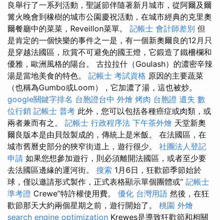
良舉行了一系列活動，聖誕節伴隨著新月城市，從阿爾及爾
篝火晚會到橡樹的城市公園慶祝活動，在城市經典的克里奧
爾餐廳中的菜菜，Reveillon菜單。
記帳士 會計師差別
但
是肯定的一個快樂的事件之一是，有一個新奧爾良的12月只
是穿越法國區，欣賞不可避免的國王燈，它鍛造了鐵柵欄和
優雅，歐洲風格的陽台。 古拉拉什（Goulash）的濃密辛辣
湯是當地美食的特色。
記帳士 考試資格
原因的主要蔬菜
（也稱為Gumbo或Loom），它加濃了湯，這也被炒。
google關鍵字排名
台胞證台中
外燴 烤肉
台胞證 遺失
數
位行銷
記帳士 普考
此外，您可以包括各種癌症或肉類，或
兩者兼而有之。
記帳士 行政程序法
下午茶外燴
天堂新奧
爾良版本是由貝殼製成的，傳統上是米飯。 在法國區，在
城市舊曆史部分的狹窄街道上，遊行很少。
社團法人登記
申請
如果您想參加遊行，則必須離開法國區，或者至少要
去法國區邊緣的運河街。
搜索
1月6日，狂歡節季節始於
球，僅以邀請形式製作，正式表格顯示單個團體或“
記帳士
準考證
Crewe”特許權使用費。
優化 台灣用語
然後，在狂
歡節那天大約兩個星期之前，遊行開始了。
桃園 外燴
search engine optimization
Krewes是導致狂歡節和相關