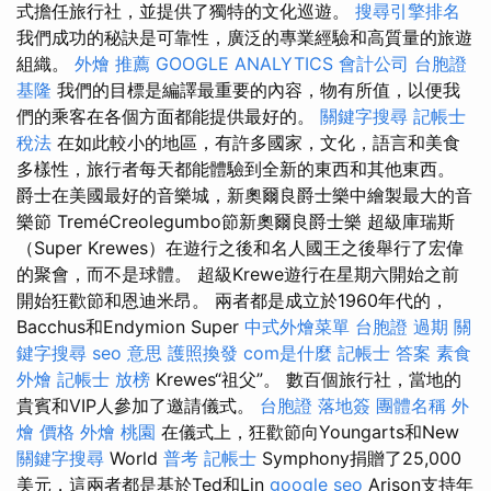
式擔任旅行社，並提供了獨特的文化巡遊。
搜尋引擎排名
我們成功的秘訣是可靠性，廣泛的專業經驗和高質量的旅遊
組織。
外燴 推薦
GOOGLE ANALYTICS
會計公司
台胞證
基隆
我們的目標是編譯最重要的內容，物有所值，以便我
們的乘客在各個方面都能提供最好的。
關鍵字搜尋
記帳士
稅法
在如此較小的地區，有許多國家，文化，語言和美食
多樣性，旅行者每天都能體驗到全新的東西和其他東西。
爵士在美國最好的音樂城，新奧爾良爵士樂中繪製最大的音
樂節 TreméCreolegumbo節新奧爾良爵士樂 超級庫瑞斯
（Super Krewes）在遊行之後和名人國王之後舉行了宏偉
的聚會，而不是球體。 超級Krewe遊行在星期六開始之前
開始狂歡節和恩迪米昂。 兩者都是成立於1960年代的，
Bacchus和Endymion Super
中式外燴菜單
台胞證 過期
關
鍵字搜尋
seo 意思
護照換發
com是什麼
記帳士 答案
素食
外燴
記帳士 放榜
Krewes“祖父”。 數百個旅行社，當地的
貴賓和VIP人參加了邀請儀式。
台胞證 落地簽
團體名稱
外
燴 價格
外燴 桃園
在儀式上，狂歡節向Youngarts和New
關鍵字搜尋
World
普考 記帳士
Symphony捐贈了25,000
美元，這兩者都是基於Ted和Lin
google seo
Arison支持年