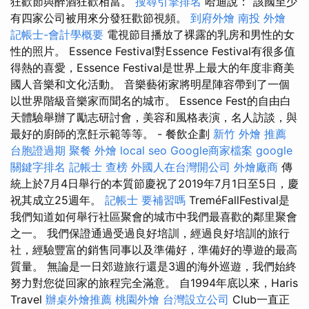
狂歡節與醉酒狂歡相當。
搜尋引擎排名
哈迪說：“該國至少
有四家公司被用來分發狂歡節視頻。
到府外燴
南投 外燴
記帳士-會計學概要
電視節目播放了裸露的乳房和男性的女
性的照片。 Essence Festival對Essence Festival有很多值
得熱的喜愛，Essence Festival是世界上最大的年度非裔美
國人音樂和文化活動。 音樂藝術家將明星陣容帶到了一個
以世界階級音樂家而聞名的城市。 Essence Fest的自由白
天體驗舉辦了勵志研討會，美容和風格表演，名人訪談，與
最好的廚師的烹飪示範等等。 - 餐飲企劃
新竹 外燴 推薦
台胞證過期
聚餐 外燴
local seo
Google商家檔案
google
關鍵字排名
記帳士 查榜
外國人在台灣開公司
外燴廠商
傳
統上於7月4日舉行的本質節慶祝了2019年7月1日至5日，慶
祝其成立25週年。
記帳士 要補習嗎
TreméFallFestival是
我們知道如何舉行社區聚會的城市中我們最喜歡的鄰里聚會
之一。 我們保證通過受過良好培訓，經過良好培訓的旅行
社，經驗豐富的銷售同事以及準備好，準備好的導遊的最高
質量。 無論是一日郊遊旅行還是3週的海外巡遊，我們始終
努力對您從回家的旅程完全滿意。 自1994年底以來，Haris
Travel
辦桌外燴推薦
桃園外燴
台灣設立公司
Club一直正