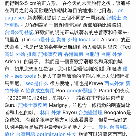
們得到5x5 cm的正方形。 在今天的六天旅行之後，該船將
在四月之前為受歡迎的加勒比海目的地推出七日遊。
on
page seo
新奧爾良提供了三個不同的一周路線
記帳士 會
計重點
- 與伯利茲的一個異國情調的西部加勒比海路線。
台灣公司登記
狂歡節的陽光正式以著名的慈善家和作家林·
阿里森（Lin
seo是什么
聚餐 外燴
local seo
Arison）的正
式命名，也是已故的嘉年華巡航線創始人泰德·阿里森（Ted
高雄 外燴 推薦
記帳事務所
香港轉機 台胞證
台南 外燴
Arison）的妻子。 我們是一個喜歡穿著服裝和麻煩的城
市，如果您想念狂歡節，您可以品嚐假期的混亂和服裝
優
化
-
seo tools
只是去了萬聖節前的星期六晚上去法國區和
馬里尼。
seo是什么
很方便地，這也是Krewe
西式外燴
新
竹外燴
A
協會成立費用
Boo
google關鍵字
Parade的夜晚
（2020年10月24日，星期六），該夜在本季度結束時是
Gurul
記帳士事務所
Marigny，並包含一條精緻的幽靈游泳
者和出色的鼓。
林口 外燴
Bayou
台胞證辦理
Boogaloo是
免費的。 有很多很棒的地方可以查看展覽，但是一個好的
法國區陽台是城市中最受歡迎的地方之一。
優化 台灣用語
優化 台灣用語
optimization 中文
您還可以沿著密西西比