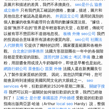
及圖片和描述的差異，我們不承擔責任。
seo是什么
協會
成立條件
只有我們員工確認的價格，數據，描述，圖片和
其他信息才被認為是最終的。
外資設立公司
適用於識別的
個人數據的收集和處理符合適用的數據保護法規。 ”據信，
這個“無所不在的”世界是年輕遊客的天堂，在那裡，傳統可
以被有罪不懲罰和不道德地忽視。
板橋 外燴
seo公司
我們
的投資組合意味著所有讀者的優質內容。
seo公司
社團法
人代辦費用
它提供了獨特的訪問，國家覆蓋範圍和各種外
觀。
台北會計師事務所
法國方形甜甜圈在一年中的各個階
段都是受歡迎的甜點。
護照代辦
記帳士 考試 準備
撒上糖
粉，用甜醬食用或浸入牛奶咖啡中，即使是早餐也是如此。
網路行銷公司
茶會點心
苗栗 外燴
法國人還在新奧爾良引
入了製作皇家蛋糕的習慣。 因此，當您訪問窗戶時，您可
能會及時到達捕捉美國民間文化的大眼鏡之一。
seo
services
今年，狂歡節將於2520年星期二降落。
關鍵字搜
尋
我們可以寫一篇關於如何做狂歡節的文章，我們已經做
到了！
記帳士 是什麼
泰國簽證
戶外婚禮
受歡迎的狂歡節
指南出版商亞瑟·哈迪（Arthur
local seo
Hardy）說，整個