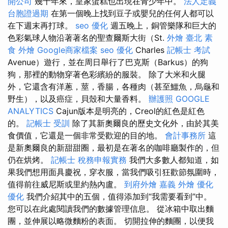
開公司
幾十年來，皇家蛋糕也出現在青少年中。
法人定義
台胞證過期
在第一個晚上找到豆子或嬰兒的任何人都可以
在下週末再打球。
seo 優化
週五晚上，銅管樂隊和巨大的
色彩氣球人物沿著著名的聖查爾斯大街（St.
外燴 臺北
素
食 外燴
Google商家檔案
seo 優化
Charles
記帳士 考試
Avenue）遊行，並在周日舉行了巴克斯（Barkus）的狗
狗，那裡的動物穿著色彩繽紛的服裝。 除了大米和火腿
外，它還含有洋蔥，莖，香腸，各種肉（甚至鱷魚，烏龜和
野生），以及癌症，貝殼和大量香料。
辦護照
GOOGLE
ANALYTICS
Cajun版本是明亮的，Creol的紅色是紅色
的。
記帳士 受訓
除了其新奧爾良的歷史文化外，由於其美
食價值，它還是一個非常受歡迎的目的地。
會計事務所
這
是新奧爾良的新甜甜圈，最初是在著名的咖啡廳製作的，但
仍在烘烤。
記帳士 稅務申報實務
我們大多數人都知道，如
果我們想用面具慶祝，穿衣服，當我們吸引狂歡節氛圍時，
值得前往威尼斯或里約熱內盧。
到府外燴
嘉義 外燴
優化
優化
我們介紹其中的五個，值得添加到“我需要看到”中。
您可以在此處閱讀我們的數據管理信息。 從冰箱中取出麵
團，並伸展以略微麵粉的表面。 切開拉伸的麵團，以便我