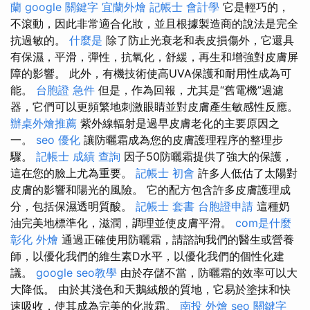
蘭
google 關鍵字
宜蘭外燴
記帳士 會計學
它是輕巧的，
不滾動，因此非常適合化妝，並且根據製造商的說法是完全
抗過敏的。
什麼是
除了防止光衰老和表皮損傷外，它還具
有保濕，平滑，彈性，抗氧化，舒緩，再生和增強對皮膚屏
障的影響。 此外，有機技術使高UVA保護和耐用性成為可
能。
台胞證 急件
但是，作為回報，尤其是“舊電機”過濾
器，它們可以更頻繁地刺激眼睛並對皮膚產生敏感性反應。
辦桌外燴推薦
紫外線輻射是過早皮膚老化的主要原因之
一。
seo 優化
讓防曬霜成為您的皮膚護理程序的整理步
驟。
記帳士 成績 查詢
因子50防曬霜提供了強大的保護，
這在您的臉上尤為重要。
記帳士 初會
許多人低估了太陽對
皮膚的影響和陽光的風險。 它的配方包含許多皮膚護理成
分，包括保濕透明質酸。
記帳士 套書
台胞證申請
這種奶
油完美地標準化，滋潤，調理並使皮膚平滑。
com是什麼
彰化 外燴
通過正確使用防曬霜，請諮詢我們的醫生或營養
師，以優化我們的維生素D水平，以優化我們的個性化建
議。
google seo教學
由於存儲不當，防曬霜的效率可以大
大降低。 由於其淺色和天鵝絨般的質地，它易於塗抹和快
速吸收，使其成為完美的化妝霜。
南投 外燴
seo 關鍵字