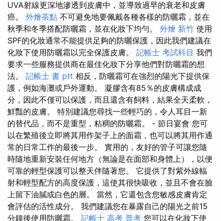
UVA射線更深地滲透到皮膚中，並導致過早的衰老和皮膚
癌。
外燴茶點
不可避免地要佩戴各種各樣的防曬霜，並在
秋季和冬季搭配防曬霜，並在化妝下均勻。
外燴 新竹
使用
SPF的化妝通常不能提供足夠的防曬保護，因此我們建議在
化妝下使用防曬霜以完全保護皮膚。
記帳士 考試科目
我們
要求一些服務提供商在最佳化妝下分享他們對防曬霜的想
法。
記帳士 書 ptt
相反，防曬霜可在強烈的陽光下提供保
護，例如海灘或戶外運動。 凝膠含有85％的皮膚構成成
分，因此不僅可以保護，而且還含有飼料，結果全天柔軟，
鮮豔的皮膚。 特別建議您尋找一些輕巧的，令人耳目一新
的替代品，而不是重型，粘稠的防曬霜。 - 節日宴會 您可
以在繁殖後立即將其用作架子上的面霜，也可以將其用作通
常的日常工作的最後一步。 實用的，友好的管子可讓您隨
時隨地重新安裝任何地方（無論是在面部和身體上），以便
可靠的輕型保護可以整天伴隨著您。 它提供了對紫外線輻
射和輕型配方的高度保護，這使其很快吸收，並且不會在臉
上留下油膩或白色的層。 當然，它還包含您敏感皮膚肯定
會評估的活性成分。 我們建議您在暴露自己的陽光之前15
分鐘後使用防曬霜。
記帳士 高考 普考
您可以在化妝下使