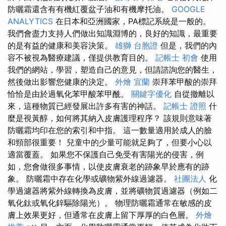
防曬霜還含有有機紅覆盆子油和有機摩托油。
GOOGLE
ANALYTICS
在日本和亞洲國家，PA標記系統是一般的。
我們會盡力支持人們做出知識淵博的，良好的知識，最重要
的是有益的健康和美容決策。
雄獅 台胞證
但是，我們的內
容不被視為醫療建議，僅提供教育目的。
記帳士 初會
使用
我們的網站，學習，塑造自己的意見，但請諮詢您的醫生，
然後做出影響您健康的決定。
外燴 宜蘭
崇拜苯甲酸的崇拜
恰恰是由於過氧化苯甲酸苯甲酰。
關鍵字優化
自從撤離以
來，這種物質已經發展出許多有害的神話。
記帳士 證照
什
麼是視黃醇，如何將其納入皮膚護理程序？ 該規則意味著
防曬霜均印在您的索引和中指。 這一數量適用於成人的臉
和頸部很重要！ 兒童中的少量可能就足夠了，但要小心以
適當覆蓋。 如果您不保護自己免受有害陽光的侵害，例
如，您會做很多事情，以使皮膚衰老的跡象早於應有的跡
象。 防曬霜中存在化學或礦物紫外線過濾器。
社團法人
化
學過濾器將紫外線轉換為皮膚，並將礦物質過濾器（例如二
氧化鈦或氧化鋅驅除陽光）。 物理防曬霜通常在敏感的皮
膚上效果更好，但通常在皮膚上留下厚厚的白色層。
外燴