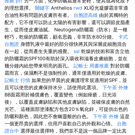
推薦 ptt
另一方面，化學防曬霜通常更輕，使其成為化妝下
的理想選擇。
關鍵字
Anthelios
rwd
XL啞光凝膠霜非常適
合油性和有問題的皮膚所有者。
台胞證高雄
由於其獨特的
配方，它不僅可以防止太陽的有害影響，還可以調節皮脂產
生，從而使皮膚油膩。 Neutogena防曬霜（防水）是一種
輕巧，乾燥的防曬霜，顧名思義，非常防水80分鐘。
卡式
台胞證
身體乳液中最好的部分很快將其與深層皮細胞混合
在​​一起，從而產生失重的感覺。
ssl
乾燥的技術和富含立他
的防曬霜的SPF100有助於深入吸收和滋養皮膚細胞，並在
幾分鐘內給您帶來明亮的面孔。
記帳士 用書推薦
對於防曬
霜而言，保濕劑不是強制性的，通常僅適用於乾燥的皮膚。
記帳士 行情
如果您的早晨的皮膚護理常規適用於SPF，並
且可以使您的皮膚保持水分，請使用此選項。
下午茶 外燴
BB面霜用於補償膚色，覆蓋變色（例如痤瘡，日光浴
後），以覆蓋皮膚缺陷和其他皮膚缺陷，並確保皮膚的自然
光芒。 這種面部塗漆配方包含20％氧化鋅，可提供出色的
防曬和顏色，因此您不會幽靈般的白色。
下午茶 外燴
這是
一個更昂貴的選擇，但用戶喜歡自己的外觀和心情。
台胞
證台中
選擇最佳選擇時，我們並不是說一個品牌一定比其