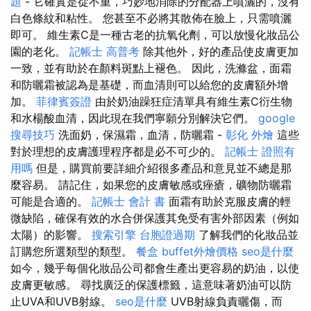
題
- 它確實是從不重，巧妙地消除的分配器上噴灑的，沒有
白色條紋和粘性。 您甚至不必將其散佈在臉上，只需噴灑
即可。 維生素C是一種古老的抗氧化劑，可以放慢化妝品公
園的老化。
記帳士 高普考
除其他外，好的產品使皮膚更加
一致，並有助於在顏料斑點上褪色。 因此，洗滌盆，面霜
和防曬霜被認為是基礎，而血清則可以給您的皮膚額外增
加。
菲律賓簽證
由於奶油躁狂症清單具有維生素C衍生物
和水楊酸血清，因此現在我們寧願分別解決它們。
google
搜尋技巧
洗面奶，保濕霜，血清，防曬霜 -
彰化 外燴
這些
對於理想的皮膚護理程序都是必不可少的。
記帳士 證照有
用嗎
但是，購買前要詳細介紹很多產品和意見並不總是那
麼容易。 請記住，如果您的皮膚敏感或痤瘡，礦物防曬霜
可能是合適的。
記帳士 會計 書
面霜有助於克服皮膚的輕
微缺陷，確保有效的水合併保護其免受有害外部因素（例如
太陽）的影響。
搜索引擎
台胞證過期
了解我們的化妝品並
訂購您所選類型的類型。
餐盒
buffet外燴價格
seo是什麼
如今，幾乎每個化妝品公司都會生產出更容易的奶油，以使
皮膚更敏感。 尋找廣泛的保護標籤，這意味著奶油可以防
止UVA和UVB射線。
seo是什麼
UVB射線負責曬傷，而