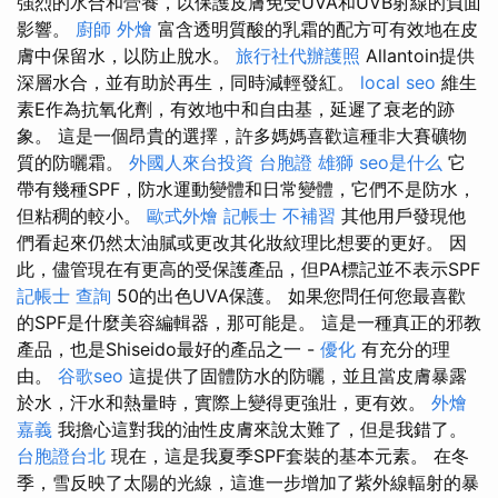
強烈的水合和營養，以保護皮膚免受UVA和UVB射線的負面
影響。
廚師 外燴
富含透明質酸的乳霜的配方可有效地在皮
膚中保留水，以防止脫水。
旅行社代辦護照
Allantoin提供
深層水合，並有助於再生，同時減輕發紅。
local seo
維生
素E作為抗氧化劑，有效地中和自由基，延遲了衰老的跡
象。 這是一個昂貴的選擇，許多媽媽喜歡這種非大賽礦物
質的防曬霜。
外國人來台投資
台胞證 雄獅
seo是什么
它
帶有幾種SPF，防水運動變體和日常變體，它們不是防水，
但粘稠的較小。
歐式外燴
記帳士 不補習
其他用戶發現他
們看起來仍然太油膩或更改其化妝紋理比想要的更好。 因
此，儘管現在有更高的受保護產品，但PA標記並不表示SPF
記帳士 查詢
50的出色UVA保護。 如果您問任何您最喜歡
的SPF是什麼美容編輯器，那可能是。 這是一種真正的邪教
產品，也是Shiseido最好的產品之一 -
優化
有充分的理
由。
谷歌seo
這提供了固體防水的防曬，並且當皮膚暴露
於水，汗水和熱量時，實際上變得更強壯，更有效。
外燴
嘉義
我擔心這對我的油性皮膚來說太難了，但是我錯了。
台胞證台北
現在，這是我夏季SPF套裝的基本元素。 在冬
季，雪反映了太陽的光線，這進一步增加了紫外線輻射的暴