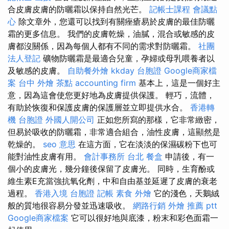
合皮膚皮膚的防曬霜以保持自然光芒。
記帳士課程
會議點
心
除文章外，您還可以找到有關痤瘡易於皮膚的最佳防曬
霜的更多信息。 我們的皮膚乾燥，油膩，混合或敏感的皮
膚都沒關係，因為每個人都有不同的需求對防曬霜。
社團
法人登記
礦物防曬霜是最適合兒童，孕婦或母乳喂養者以
及敏感的皮膚。
自助餐外燴
kkday 台胞證
Google商家檔
案
台中 外燴 茶點
accounting firm
基本上，這是一個好主
意，因為這會使您更好地為皮膚提供保護。 輕巧，流體，
有助於恢復和保護皮膚的保護層並立即提供水合。
香港轉
機 台胞證
外國人開公司
正如您所寫的那樣，它非常緻密，
但易於吸收的防曬霜，非常適合組合，油性皮膚，這顯然是
乾燥的。
seo 意思
在這方面，它在淡淡的保濕碳粉下也可
能對油性皮膚有用。
會計事務所 台北
餐盒
申請後，有一
個小的皮膚光，幾分鐘後保留了皮膚光。 同時，生育酚或
維生素E充當強抗氧化劑，中和自由基並延遲了皮膚的衰老
過程。
香港入境 台胞證
記帳
素食 外燴
它的淺色，天鵝絨
般的質地很容易分發並迅速吸收。
網路行銷
外燴 推薦 ptt
Google商家檔案
它可以很好地與底漆，粉末和彩色面霜一