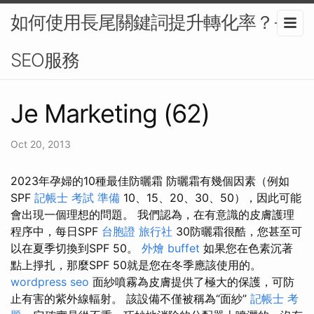
如何使用長尾關鍵詞提升轉化率？-
SEO服務
Je Marketing (62)
Oct 20, 2013
2023年孕婦的10種最佳防曬霜 防曬霜有幾個因素（例如
SPF
記帳士 考試 準備
10、15、20、30、50），因此可能
會出現一個理想的問題。 我們認為，在有意識的皮膚護理
程序中，每日SPF
台胞證 旅行社
30防曬霜很酷，您甚至可
以在夏季切換到SPF 50。
外燴 buffet
如果您在色素沉著
點上掙扎，那麼SPF 50就是您在冬季應該使用的。
wordpress seo
面紗噴霧為皮膚提供了極大的保護，可防
止有害的紫外線輻射。 該設備不僅被稱為“面紗”
記帳士 考