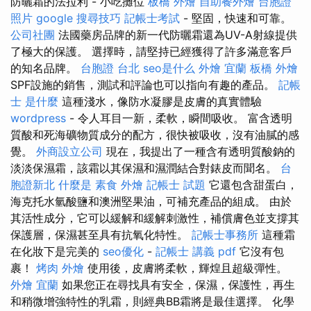
防曬霜的法拉利 - 小吃攤位
板橋 外燴
自助餐外燴
台胞證
照片
google 搜尋技巧
記帳士考試
- 堅固，快速和可靠。
公司社團
法國藥房品牌的新一代防曬霜還為UV-A射線提供
了極大的保護。 選擇時，請堅持已經獲得了許多滿意客戶
的知名品牌。
台胞證 台北
seo是什么
外燴 宜蘭
板橋 外燴
SPF設施的銷售，測試和評論也可以指向有趣的產品。
記帳
士 是什麼
這種淺水，像防水凝膠是皮膚的真實體驗
wordpress
- 令人耳目一新，柔軟，瞬間吸收。 富含透明
質酸和死海礦物質成分的配方，很快被吸收，沒有油膩的感
覺。
外商設立公司
現在，我提出了一種含有透明質酸鈉的
淡淡保濕霜，該霜以其保濕和濕潤結合對錶皮而聞名。
台
胞證新北
什麼是
素食 外燴
記帳士 試題
它還包含甜蛋白，
海克托水氫酸鹽和澳洲堅果油，可補充產品的組成。 由於
其活性成分，它可以緩解和緩解刺激性，補償膚色並支撐其
保護層，保濕甚至具有抗氧化特性。
記帳士事務所
這種霜
在化妝下是完美的
seo優化
-
記帳士 講義 pdf
它沒有包
裹！
烤肉 外燴
使用後，皮膚將柔軟，輝煌且超級彈性。
外燴 宜蘭
如果您正在尋找具有安全，保濕，保護性，再生
和稍微增強特性的乳霜，則經典BB霜將是最佳選擇。 化學