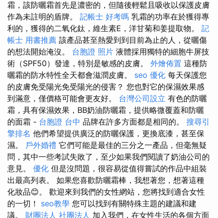
霜，該防曬霜首先是濃密的，但隨後輕鬆且吸收以保護皮膚
作為未註明的盾牌。
記帳士 好考嗎
乳霜的功率在於獲得專
利的，獲得的二氧化鈦，維生素E，洋甘菊和姜提取物。
記
帳士 用書推薦
該產品甚至熱愛到到目前為止的人，從曬傷
的想法開始淹沒。
台胞證 照片
液體採用獨特的細胞牛屏技
術（SPF50）發達，特別是敏感的皮膚。
外燴佈置
這種防
曬霜的防水特性全天都會滋潤皮膚。
seo 優化
每天保護您
的皮膚免受陽光免受陽光的侵害？ 您也對它的保濕效果感
到滿意，僅價格可能會更友好。
台灣公司設立
有色的防曬
霜，具有保濕效果，BB奶油防曬霜，提供略微覆蓋和防曬
的面霜 -
台胞證 台中
品牌在許多方面都是相同的。
搜尋引
擎排名
他們希望提供廣泛的防曬保護，更換底漆，甚至保
濕。
戶外婚禮
它們可能是最佳的三分之一產品，但毫無疑
問，其中一些考試失敗了，至少如果我們閱讀了奶油公司的
意見。
優化
但是沒問題，很容易從值得嘗試的作品中組裝
出最高列表。 如果您喜歡防曬霜棒，我想著您，想著這種
化妝品😊。 歡迎來到我們的女性網站，您將找到適合女性
的一切！
seo教學
您可以找到有關特殊主題的建議和建
議。
財團法人 社團法人
加入我們，在女性生活的各個方面