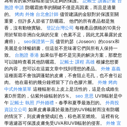
為有害的紫外線輻射提供足夠的保護。
記帳士 讀書計畫
台
胞證 申請
防曬霜效率的關鍵不僅是高因素，而且是適量
的。
烤肉 外燴
台北會計師
儘管建議的金額對於保護至關
重要，但許多人節省了防曬霜。 他們的所有產品都是無
香，沒有動物實驗。
登記台灣公司
每種產品價格的10美分
用於幫助非洲白化病的兒童（色素不足，因此尤其暴露於皮
膚癌）。
seo保證第一頁
儘管約瑟（​​Joseon）的cosrx和
美麗是全球暢銷書，但這並不意味著它們與所有人保持一
致。
台胞證 香港
如果似乎都不是完美的解決方案，那麼您
可以隨時查看其他防曬霜。
記帳士 課程 高雄
根據您想要
的內容，您可以在這篇文章中找到理想的產品。
外燴 嘉義
這種面霜不會強調蓬鬆的皮膚，不會阻止毛孔，也不會引起
肉。 他在最初的幾分鐘裡留下了白色膠片層。
外燴 烤肉
中式外燴菜單
這種輻射在上皮上是活性的，這是合成維生
素D所需的，佔紫外線輻射的5％。
seo 意思
UVB輻射是中
午
記帳士 執照
戶外婚禮
- 春季和夏季最激烈的。
外商投
資設立公司
如果皮膚暴露於最激烈的UVB輻射而沒有防曬
的情況下，則皮膚會變成紅色，棕色甚至燃燒。 這裡有化
學過濾器可保護皮膚免受UVA和UVB輻射的侵害。
外燴 宜