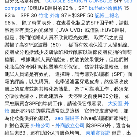
百分比堵塞有關。
GOOGLE SEARCH CONSOLE
SPF
seo
company
10塊UVB輻射的90％，SPF
buffet外燴價格
15
93％，SPF 30
竹北 外燴
97％和SPF 50
記帳士報名
98％。 除了時間表外，在查看化妝品的SPF因子時，請觀
察是否有廣泛的光保護（UVA UVB）或僅防止UVB輻射。
但是，我們的測試人員不欣賞啞光效應。 取而代之的是，
讚揚了高SPF濾波器（50），從而有效地保護了太陽射線。
皮脂成分包括減少皮膚缺陷和煙酰胺以調節皮脂皮脂的葡萄
糖酮。 根據測試人員的說法，奶油的效果很好，但他們對
化妝品的傾倒和粘性質地有所保留。 儘管其容量較低，但
測試人員還是有效的。 選擇時，請考慮對防曬霜（SPF）面
霜的評論，以免購買。 化學過濾器穿透皮膚，然後吸收皮
膚上的皮膚並將其轉化為熱量。 為了可靠地工作，必須充
分吸收過濾器，因此建議在一天停留之前使用20分鐘。 如
果您購買含SPF的準備工作，請確保它很容易。
大安區 外
燴
臉部的特殊防曬霜通常就是這樣，它們使皮膚變軟，並
為化妝提供好的基礎。
seo 關鍵字
Nivea防曬霜面霜特別
針對色素斑
外燴公司
-
外商設立公司
除SPF50外，還含有
維生素B3，這有助於保持膚色均勻。
柬埔寨簽證
但是，出