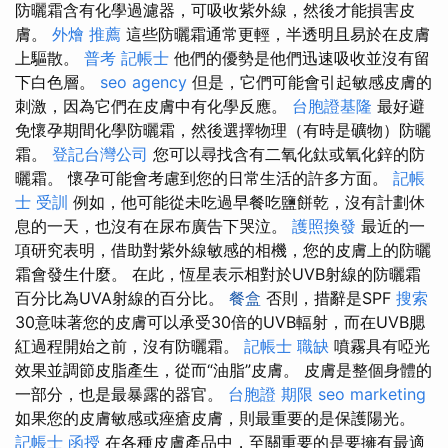
防曬霜含有化學過濾器，可吸收紫外線，然後才能損害皮
膚。
外燴 推薦
這些防曬霜通常更輕，半透明且易於在皮膚
上驅散。
普考 記帳士
他們的優勢是他們迅速吸收並沒有留
下白色層。
seo agency
但是，它們可能會引起敏感皮膚的
刺激，因為它們在皮膚中有化學反應。
台胞證基隆
最好避
免懷孕期間化學防曬霜，然後選擇物理（有時是礦物）防曬
霜。
登記台灣公司
您可以尋找含有二氧化鈦或氧化鋅的防
曬霜。 懷孕可能會考慮到您的日常生活的許多方面。
記帳
士 受訓
例如，他可能從未吃過早餐吃鹽餅乾，沒有計劃休
息的一天，也沒有在尿布廣告下哭泣。
護照換發
最近的一
項研究表明，借助對紫外線敏感的相機，您的皮膚上的防曬
霜會發生什麼。 在此，恆星表示相對於UVB射線的防曬霜
百分比為UVA射線的百分比。
餐盒
否則，措辭是SPF
搜索
30意味著您的皮膚可以承受30倍的UVB輻射，而在UVB腮
紅過程開始之前，沒有防曬霜。
記帳士 職缺
噴霧具有啞光
效果並調節皮脂產生，從而“油脂”皮膚。 皮膚是整個身體的
一部分，也是最暴露的器官。
台胞證 期限
seo marketing
如果您的皮膚敏感或痤瘡皮膚，則最重要的是保護陽光。
記帳士 函授
在各種皮膚產品中，至關重要的是要擁有最適