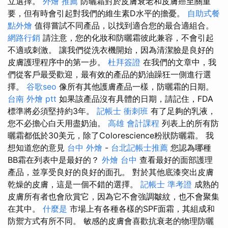
立選擇。
外燴 推薦
防曬霜對於皮膚衰老和皮膚癌至關重
要，但有時會引起對我們的維生素D水平的擔憂。
自助式餐
點外燴
值得嘗試不同產品，以找到適合您的最合適組合。
網路行銷
請注意，您的化妝和防曬霜彼此兼容，不會引起
不適或刺激。 讓我們從洗衣機開始，因為清潔臉是良好的
皮膚護理程序中的第一步。
杜拜簽證
在我們的文章中，我
們從客戶最受歡迎，最有效的產品的奶油躁狂一側進行選
擇。
谷歌seo
像所有其他護膚產品一樣，防曬霜的日期。
台南 外燴 ptt
如果該產品沒有具體的日期，請記住，FDA
標準將必須堅持約3年。
記帳士 衝刺班
有了足夠的乳液，
您不必擔心白天用盡奶油。
高雄 會計課程
列表上的所有防
曬霜都低於30美元，除了Colorescience粉狀防曬霜。 我
想知道您的意見
台中 外燴
-
台北記帳士推薦
您認為哪種
BB霜在列表中是最好的？
外燴 台中
查看最好的面部護理
產品，並享受良好的良好的面孔。 對於其他底漆突出皮膚
乾燥的皮膚，這是一個不錯的選擇。
記帳士 準考證
成熟的
皮膚所有者也會欣賞它，因為它不會強調皺紋，也不會聚集
在其中。
什麼是
市場上有各種各樣的SPF面霜，其組成和
防禦方式有所不同。 敏感的皮膚會喜歡抗衰老的物理防曬