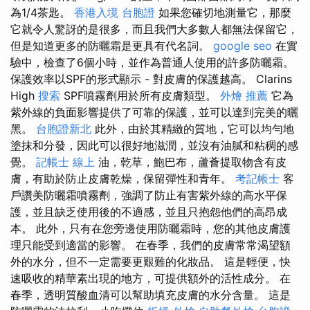
為1/4茶匙。
香港入境 台胞證
如果您確切地測量它，那麼
它就令人驚訝的是很多，而且我們大多數人都無法保留它，
但是知道更多的防曬霜是更具有代名詞。
google seo
在實
驗中，檢查了6個小時，並作為普通人使用的許多防曬霜。
保護效率以SPF的形式顯示 - 對皮膚的保護越高。 Clarins
High
搜索
SPF噴霧劑用於所有皮膚類型。
外燴 推薦
它為
紫外線的負面影響提供了可靠的保護，並可以達到完美的曬
黑。
台胞證新北
此外，由於其精緻的質地，它可以均勻地
塗抹和分發，因此可以很好地滋潤，並沒有油膩和粘稠的感
覺。
記帳士 線上
油，乾草，鮑巴布，蘆薈提取物含有皮
膚，有助於防止皮膚乾燥，保留彈性和青年。
考記帳士
客
戶讚美防曬霜噴霧劑，強調了防止有害紫外線的高水平保
護，並且缺乏使用後的不適感，並且只抱怨他們的高昂成
本。 此外，只有在您旁邊使用防曬霜時，您的其他皮膚護
理只能受到適當的影響。 在春季，我們的皮膚常常渴望額
外的水分，但不一定需要更艱難的化妝品。 這是輕便，快
速吸收的精華素出現的地方，可提供額外的活性成分。 在
春季，透明質酸血清可以幫助填充皮膚的水分含量。 這是