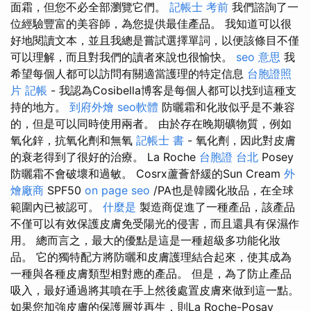
面霜，但您不必全部瀏覽它們。
記帳士 考前
我們諮詢了一
位經驗豐富的美容師，為您提供最佳產品。 我知道可以很
好地閱讀文本，並且我總是嘗試選擇單詞，以便該條目不僅
可以理解，而且對我們的讀者來說也很愉快。
seo 意思
我
希望每個人都可以訪問有關適當護理的特定信息
台胞證照
片
記帳
- 我認為Cosibella博客是每個人都可以找到這種支
持的地方。
到府外燴
seo軟體
防曬霜和化妝似乎是不兼容
的，但是可以同時使用兩者。 由於存在晚期礦物質，例如
氧化鋅，抗氧化劑和無氧
記帳士 書
- 氧化劑，因此對皮膚
的衰老得到了很好的治療。 La Roche
台胞證 台北
Posey
防曬霜不會破壞和過敏。 Cosrx蘆薈舒緩的Sun Cream
外
燴廠商
SPF50
on page seo
/PA也是韓國化妝品，在全球
範圍內已被認可。
什麼是
製造商促進了一種產品，該產品
不僅可以有效保護皮膚免受陽光的侵害，而且還具有保濕作
用。 總而言之，最大的優點是這是一種超級多功能化妝
品。 它的獨特配方將防曬和皮膚護理結合起來，使其成為
一種與各種皮膚類型相對應的產品。 但是，為了防止產品
吸入，最好通過將其噴在手上然後處置皮膚來做到這一點。
如果您加強皮膚的保護層並再生，則La Roche-Posay