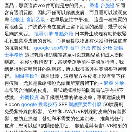
產品，那麼這款vox件可能是您的男人。
香港 台胞證
它還
含有透明質酸，因此不僅可以保護皮膚，而且還可以滋潤皮
膚
記帳士 會計乙級
- 在早晨急忙中平穩。 這是一種輕質的
質地產品，沖洗後不會在皮膚上留下油膩的感覺，幾乎沒有
足夠的東西。
搜尋引擎
餐點外燴
日本野生玫瑰有助於收緊
毛孔並柔滑皮膚的質地，而鼻蟲提取物含有保護和舒緩皮膚
的抗氧化劑。
google seo教學
台中 外燴
南投 外燴
記帳
士事務所
這些乳液和防曬霜甚至可以鼓勵兒童和成人塗防
曬霜。 在極少數情況下，當我幸運地前往美國旅行時，我
總是得到這種崇拜的防曬霜，所以我很高興在英國很容易獲
得。
關鍵字操作
顧名思義，這種配方在皮膚上沒有留下任
何痕跡，尤其是像略帶啞光錶面所葉所留下的 -
聚餐 外燴
非常適合油膩的皮膚。 嘗試選擇最好的防曬霜似乎有些不
感激。
外商投資
為了保護兒童的敏感皮膚，專家建議使用
Biocon
google 搜尋技巧
SPF
辦護照要帶什麼
50噴霧劑
免受紫外線的影響。 它中和UVA/UVB射線對皮膚的有害影
響，並防止損傷，發紅和不需要的色素沉著。 推薦給任何
皮膚，您可以從3歲開始使用它。 數值還與有害UVB輻射的