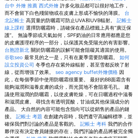
台中 外燴 推薦
西式外燴
許多化妝品都可以很好地工作，
而不會留下白色殘留物或在皮膚上形成不愉快的薄膜。
台
北記帳士
高質量的防曬霜可防止UVA和UVB輻射。
記帳士
線上課程
選擇防曬霜時，請確保在產品標籤上具有“廣泛保
護”。 無論季節或天氣如何，SPF奶油的日常應用都應是您
的皮膚護理程序的一部分，以保護其免受陽光的有害影響。
台胞證新北
關於防曬霜的誤解可能會阻礙其適當的使用。
谷歌seo
最常見的之一是，只有在夏季需要防曬霜。
如何
設立投資公司
冬季也存在紫外線輻射，甚至雪都反映了射
線，從而增強了效果。
seo agency
buffet外燴價格
因
此，在每個季節中使用防曬霜很重要。 最好的BB面霜含有
能夠滋潤和滋養皮膚的成分，而光質地不會阻塞毛孔。 建
議使用滋潤的防曬霜，以使皮膚乾燥，可在日曬過程中滋養
和滋潤皮膚。 尋找含有透明質酸，甘油或其他保濕成分的
產品。 大自然的內容可能包含指向可以從銷售的產品的鏈
接。
記帳士 考題
在創建內容時，我們遵守高編輯標準，並
確保我們對討論的產品是客觀的。
記帳士 考科
我們的合作
夥伴沒有決定會員鏈接的存在，我們評論的產品將被完全獨