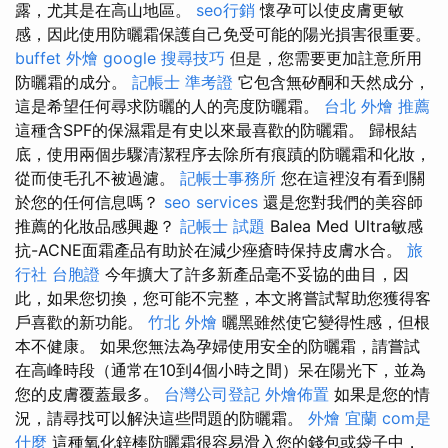
露，尤其是在高山地區。
seo行銷
懷孕可以使皮膚更敏
感，因此使用防曬霜保護自己免受可能的陽光損害很重要。
buffet 外燴
google 搜尋技巧
但是，您需要更加註意所用
防曬霜的成分。
記帳士 準考證
它包含無矽酮和天然成分，
這是希望任何尋求防曬的人的亮度防曬霜。
台北 外燴 推薦
這種含SPF的保濕霜是有史以來最喜歡的防曬霜。 歸根結
底，使用兩個步驟清潔程序去除所有痕蹟的防曬霜和化妝，
從而使毛孔不被過濾。
記帳士事務所
您在這裡沒有看到關
於您的任何信息嗎？
seo services
還是您對我們的美容師
推薦的化妝品感興趣？
記帳士 試題
Balea Med Ultra敏感
抗-ACNE面霜產品有助於在減少痤瘡時保持皮膚水合。
旅
行社 台胞證
今年擴大了許多新產品毫不妥協的曲目，因
此，如果您切換，您可能不完整，本文將嘗試幫助您獲得客
戶喜歡的新功能。
竹北 外燴
曬黑雖然使它變得性感，但根
本不健康。 如果您無法為孕婦使用安全的防曬霜，請嘗試
在高峰時段（通常在10到4個小時之間）呆在陽光下，並為
您的皮膚覆蓋最多。
台灣公司登記
外燴佈置
如果是您的情
況，請尋找可以解決這些問題的防曬霜。
外燴 宜蘭
com是
什麼
這種氧化鋅棒防曬霜很容易滑入您的錢包或袋子中，