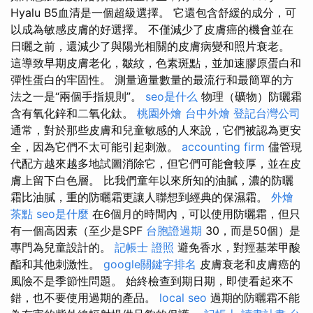
Hyalu B5血清是一個超級選擇。 它還包含舒緩的成分，可
以成為敏感皮膚的好選擇。 不僅減少了皮膚癌的機會並在
日曬之前，還減少了與陽光相關的皮膚病變和照片衰老。
這導致早期皮膚老化，皺紋，色素斑點，並加速膠原蛋白和
彈性蛋白的牢固性。 測量適量數量的最流行和最簡單的方
法之一是“兩個手指規則”。
seo是什么
物理（礦物）防曬霜
含有氧化鋅和二氧化鈦。
桃園外燴
台中外燴
登記台灣公司
通常，對於那些皮膚和兒童敏感的人來說，它們被認為更安
全，因為它們不太可能引起刺激。
accounting firm
儘管現
代配方越來越多地試圖消除它，但它們可能會較厚，並在皮
膚上留下白色層。 比我們童年以來所知的油膩，濃的防曬
霜比油膩，重的防曬霜更讓人聯想到經典的保濕霜。
外燴
茶點
seo是什麼
在6個月的時間內，可以使用防曬霜，但只
有一個高因素（至少是SPF
台胞證過期
30，而是50個）是
專門為兒童設計的。
記帳士 證照
避免香水，對羥基苯甲酸
酯和其他刺激性。
google關鍵字排名
皮膚衰老和皮膚癌的
風險不是季節性問題。 始終檢查到期日期，即使看起來不
錯，也不要使用過期的產品。
local seo
過期的防曬霜不能