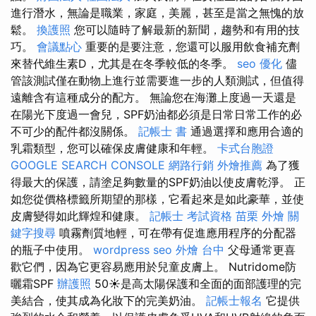
進行潛水，無論是職業，家庭，美麗，甚至是當之無愧的放
鬆。
換護照
您可以隨時了解最新的新聞，趨勢和有用的技
巧。
會議點心
重要的是要注意，您還可以服用飲食補充劑
來替代維生素D，尤其是在冬季較低的冬季。
seo 優化
儘
管該測試僅在動物上進行並需要進一步的人類測試，但值得
遠離含有這種成分的配方。 無論您在海灘上度過一天還是
在陽光下度過一會兒，SPF奶油都必須是日常日常工作的必
不可少的配件都沒關係。
記帳士 書
通過選擇和應用合適的
乳霜類型，您可以確保皮膚健康和年輕。
卡式台胞證
GOOGLE SEARCH CONSOLE
網路行銷
外燴推薦
為了獲
得最大的保護，請塗足夠數量的SPF奶油以使皮膚乾淨。 正
如您從價格標籤所期望的那樣，它看起來是如此豪華，並使
皮膚變得如此輝煌和健康。
記帳士 考試資格
苗栗 外燴
關
鍵字搜尋
噴霧劑質地輕，可在帶有促進應用程序的分配器
的瓶子中使用。
wordpress seo
外燴 台中
父母通常更喜
歡它們，因為它更容易應用於兒童皮膚上。 Nutridome防
曬霜SPF
辦護照
50☀️是高太陽保護和全面的面部護理的完
美結合，使其成為化妝下的完美奶油。
記帳士報名
它提供