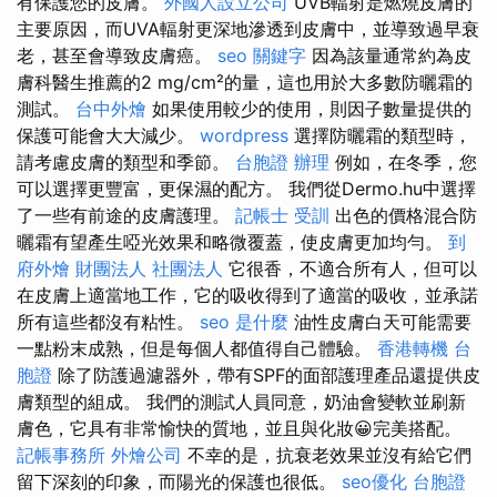
有保護您的皮膚。
外國人設立公司
UVB輻射是燃燒皮膚的
主要原因，而UVA輻射更深地滲透到皮膚中，並導致過早衰
老，甚至會導致皮膚癌。
seo 關鍵字
因為該量通常約為皮
膚科醫生推薦的2 mg/cm²的量，這也用於大多數防曬霜的
測試。
台中外燴
如果使用較少的使用，則因子數量提供的
保護可能會大大減少。
wordpress
選擇防曬霜的類型時，
請考慮皮膚的類型和季節。
台胞證 辦理
例如，在冬季，您
可以選擇更豐富，更保濕的配方。 我們從Dermo.hu中選擇
了一些有前途的皮膚護理。
記帳士 受訓
出色的價格混合防
曬霜有望產生啞光效果和略微覆蓋，使皮膚更加均勻。
到
府外燴
財團法人 社團法人
它很香，不適合所有人，但可以
在皮膚上適當地工作，它的吸收得到了適當的吸收，並承諾
所有這些都沒有粘性。
seo 是什麼
油性皮膚白天可能需要
一點粉末成熟，但是每個人都值得自己體驗。
香港轉機 台
胞證
除了防護過濾器外，帶有SPF的面部護理產品還提供皮
膚類型的組成。 我們的測試人員同意，奶油會變軟並刷新
膚色，它具有非常愉快的質地，並且與化妝😀完美搭配。
記帳事務所
外燴公司
不幸的是，抗衰老效果並沒有給它們
留下深刻的印象，而陽光的保護也很低。
seo優化
台胞證