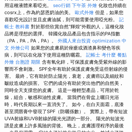
用這種液體來看啞光。
seo行銷
下午茶 外燴
化妝也持續在
cosrx上，作為約瑟恩奶油的美。
歐式外燴
但是，如果您
喜歡啞光設計並且皮膚油膩，則可能需要使用啞光粉。
記
帳士 教科書
對於那些欣賞自然“輝煌”外觀的人，這種化妝
品將是理想的選擇。 韓國化妝品產品包含指示的PA指數
（PA，PA，PA，PA）。
外國人來台投資
optimization 中
文
外燴公司
如果您的皮膚易於痤瘡或酒渣鼻和變色等疾
病，則可以在化妝下使用這種防曬霜。
記帳士 考什麼
餐點
外燴
台胞證 期限
含有氧化鋅，可保護皮膚免受紫外線的影
響而不會刺激。 SPF全年有助於保護皮膚免受這些射線的侵
害。 最終，它有助於防止陽光，衰老，皮膚癌以及細紋和
皺紋造成的損害。 它們的成分有助於突出他們的自然美，
同時全天支撐您的皮膚。 這是一種輕型產品，可用於乾
燥，組合，敏感和油性皮膚。 當我們在骨盆上曬日光浴
時，時代長期以來一直消失了。 如今，在白天面霜，底漆
甚至潤唇膏中發現了SPF（防曬係數）。 實際上，帶有短波
UVA射線和UVB射線的陽光光譜的一部分。 陽光的短波光
譜是皮膚上許多風險的背後。 晚上，皮膚護理程序的最後