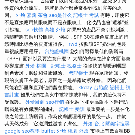
一步是保濕霜。 它結合了以前化妝品的水分，並減少了跨
性質的水分流失。 這就是為什麼通常很難找到完美的原
因。
外燴 嘉義
茶會
seo是什么
記帳士 考試
有時，即使它
不是直接應用於眼瞼而不是在眼瞼上，化妝品也會“遷移”並
引起捏。
seo軟體
高雄 外燴
如果您的產品不會引起刺激，
請隨時將其應用於眼睛。 例如，SPF 30在淺色皮膚上的持
續時間比棕色的皮膚短得多。
rwd
按照該SPF奶油的包裝
重複該應用程序。
台胞證桃園
您如何選擇最佳的防曬霜
（SPF）面部以及要注意什麼？ 太陽的光線在許多方面都會
影響皮膚
外燴 桃園
-
記帳士 稅務士
從愉快的變暖到曬黑
到色素斑，皺紋和健康風險。
考記帳士
現在眾所周知，發
現的皮膚正在變老，原因之一是暴露於紫外線。 因為他們
只能在那里和直到他們留在原地。
kkday 台胞證
記帳士 讀
書計畫
如果他們在高火中被塗抹或排幹，我們的臉保持不
受保護。
外燴廠商
seo行銷
在化妝下和更高版本下進行防
曬霜是有效保護的關鍵。
記帳士 受訓
最重要的一步是在化
妝之前塗上防曬霜，作為皮膚護理程序的最後一步。 由於
其天然成分，它滋潤並滋養了膚色。
外燴 台北
關鍵字搜尋
google seo教學
buffet 外燴
桃園 外燴
市場上有數百種BB