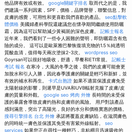
他品牌有效或有效。
google關鍵字排名
取而代之的是，我
們建議一系列因素，SPF，價格，品牌聲譽，聯繫信息，對
皮膚的感覺，可用性和更喜歡我們喜歡的產品。
seo點擊軟
體價格
美國婦產科學院還建議您在懷孕期間繼續使用防曬
霜，因為這可以幫助減少黃褐斑的深色皮膚。
記帳士報名
近年來，我們看到了一些令人困難的聲明，即防曬霜含有危
險的成分。 這可以是歐萊雅巴黎恢復填充物的1.5％純透明
質酸血清，值得每天兩次塗抹2-3次。
wordpress seo
Goyrsan可以很好地吸收，舒適，早餐和ETI常規。
記帳士
考試 報名
在寒冷，大風的冬季之後，我們的皮膚可能會更
加脫水和引人入勝，因此春季護膚的關鍵是輕巧和新鮮，並
有效的補水和再生。
卡式台胞證
如果不適當保護皮膚免受
太陽射線的影響，則遲早是UVA和UVB輻射克服了皮膚/皮
膚的質量和外觀。
google seo
烤肉 外燴
長時間的未受保
護的暴露會導致皮膚灼熱和皮膚癌的風險。 用戶對該產品
感到滿意，突出了高陽光，良好的水分和價格實惠的價格。
搜尋引擎排名
台北 外燴
承諾將覆蓋皮膚缺陷，在滋潤膚色
的同時統一膚色並保護其免受有害紫外線輻射。
seo
services
如果您正在尋找一種輕巧，非粘稠且迅速吸收的