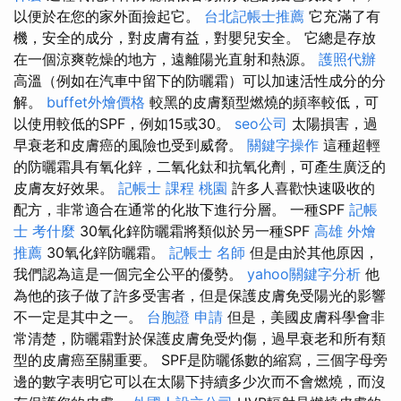
以便於在您的家外面撿起它。
台北記帳士推薦
它充滿了有
機，安全的成分，對皮膚有益，對嬰兒安全。 它總是存放
在一個涼爽乾燥的地方，遠離陽光直射和熱源。
護照代辦
高溫（例如在汽車中留下的防曬霜）可以加速活性成分的分
解。
buffet外燴價格
較黑的皮膚類型燃燒的頻率較低，可
以使用較低的SPF，例如15或30。
seo公司
太陽損害，過
早衰老和皮膚癌的風險也受到威脅。
關鍵字操作
這種超輕
的防曬霜具有氧化鋅，二氧化鈦和抗氧化劑，可產生廣泛的
皮膚友好效果。
記帳士 課程 桃園
許多人喜歡快速吸收的
配方，非常適合在通常的化妝下進行分層。 一種SPF
記帳
士 考什麼
30氧化鋅防曬霜將類似於另一種SPF
高雄 外燴
推薦
30氧化鋅防曬霜。
記帳士 名師
但是由於其他原因，
我們認為這是一個完全公平的優勢。
yahoo關鍵字分析
他
為他的孩子做了許多受害者，但是保護皮膚免受陽光的影響
不一定是其中之一。
台胞證 申請
但是，美國皮膚科學會非
常清楚，防曬霜對於保護皮膚免受灼傷，過早衰老和所有類
型的皮膚癌至關重要。 SPF是防曬係數的縮寫，三個字母旁
邊的數字表明它可以在太陽下持續多少次而不會燃燒，而沒