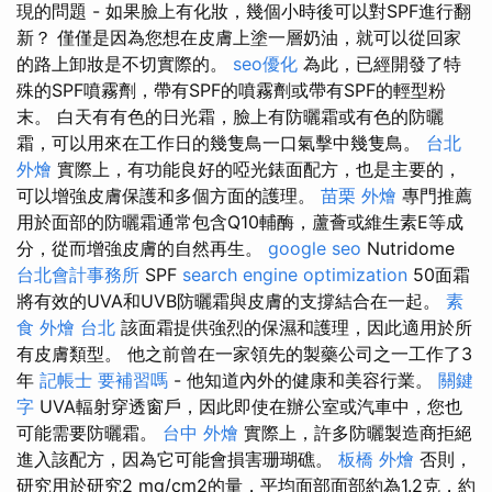
現的問題 - 如果臉上有化妝，幾個小時後可以對SPF進行翻
新？ 僅僅是因為您想在皮膚上塗一層奶油，就可以從回家
的路上卸妝是不切實際的。
seo優化
為此，已經開發了特
殊的SPF噴霧劑，帶有SPF的噴霧劑或帶有SPF的輕型粉
末。 白天有有色的日光霜，臉上有防曬霜或有色的防曬
霜，可以用來在工作日的幾隻鳥一口氣擊中幾隻鳥。
台北
外燴
實際上，有功能良好的啞光錶面配方，也是主要的，
可以增強皮膚保護和多個方面的護理。
苗栗 外燴
專門推薦
用於面部的防曬霜通常包含Q10輔酶，蘆薈或維生素E等成
分，從而增強皮膚的自然再生。
google seo
Nutridome
台北會計事務所
SPF
search engine optimization
50面霜
將有效的UVA和UVB防曬霜與皮膚的支撐結合在一起。
素
食 外燴 台北
該面霜提供強烈的保濕和護理，因此適用於所
有皮膚類型。 他之前曾在一家領先的製藥公司之一工作了3
年
記帳士 要補習嗎
- 他知道內外的健康和美容行業。
關鍵
字
UVA輻射穿透窗戶，因此即使在辦公室或汽車中，您也
可能需要防曬霜。
台中 外燴
實際上，許多防曬製造商拒絕
進入該配方，因為它可能會損害珊瑚礁。
板橋 外燴
否則，
研究用於研究2 mg/cm2的量，平均面部面部約為1.2克，約