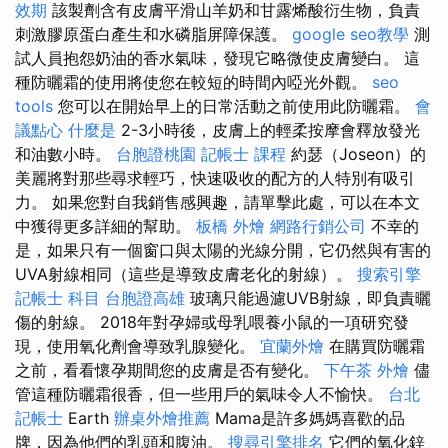
效期
該製劑含有皮膚平滑山羊奶和甘露烯酸衍生物，負責
刺激膠原蛋白產生和水磷脂屏障保護。
google seo教學
測
試人員抱怨奶油的香水氣味，發現它略微使皮膚變白。 這
種防曬霜的使用將使您在較短的時間內啞光外觀。
seo
tools
您可以在開始早上的日常活動之前使用此防曬霜。
會
議點心
什麼是
2-3小時後，皮膚上的輕柔按摩會釋放發光
和油數小時。
台胞證桃園
記帳士 課程
約瑟（Joseon）的
美麗將對那些尋求輕巧，快速吸收的配方的人特別有吸引
力。 如果您對自我銷售感興趣，請單擊此處，可以在本文
中獲得更多詳細的幫助。
板橋 外燴
網路行銷公司
不幸的
是，如果只有一個窗口與太陽的光線分開，它仍然與有害的
UVA射線相同（這些是導致皮膚老化的射線）。
搜索引擎
記帳士 科目
台胞證高雄
玻璃只能過濾UVB射線，即負責曬
傷的射線。 2018年對孕婦或母乳喂養小鼠的一項研究發
現，使用氧化劑會導致乳腺變化。
宜蘭外燴
在購買防曬霜
之前，看看懷孕期間您的皮膚是否有變化。
下午茶 外燴
儘
管這種防曬霜很香，但一些用戶的氣味令人不愉快。
台北
記帳士
Earth
辦桌外燴推薦
Mama是許多媽媽喜歡的品
牌，因為他們的乳頭和腹油。
搜尋引擎排名
它們的氧化鋅