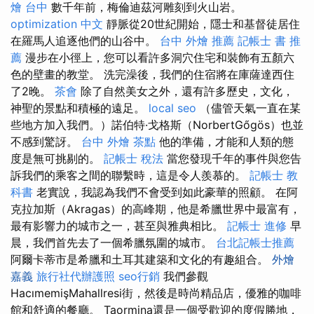
燴 台中
數千年前，梅倫迪茲河雕刻到火山岩。
optimization 中文
靜脈從20世紀開始，隱士和基督徒居住
在羅馬人追逐他們的山谷中。
台中 外燴 推薦
記帳士 書 推
薦
漫步在小徑上，您可以看許多洞穴住宅和裝飾有五顏六
色的壁畫的教堂。 洗完澡後，我們的住宿將在庫薩達西住
了2晚。
茶會
除了自然美女之外，還有許多歷史，文化，
神聖的景點和積極的遠足。
local seo
（儘管天氣一直在某
些地方加入我們。）諾伯特·戈格斯（NorbertGőgös）也並
不感到驚訝。
台中 外燴 茶點
他的準備，才能和人類的態
度是無可挑剔的。
記帳士 稅法
當您發現千年的事件與您告
訴我們的乘客之間的聯繫時，這是令人羨慕的。
記帳士 教
科書
老實說，我認為我們不會受到如此豪華的照顧。 在阿
克拉加斯（Akragas）的高峰期，他是希臘世界中最富有，
最有影響力的城市之一，甚至與雅典相比。
記帳士 進修
早
晨，我們首先去了一個希臘氛圍的城市。
台北記帳士推薦
阿爾卡蒂市是希臘和土耳其建築和文化的有趣組合。
外燴
嘉義
旅行社代辦護照
seo行銷
我們參觀
HacımemişMahallresi街，然後是時尚精品店，優雅的咖啡
館和舒適的餐廳。 Taormina還是一個受​​歡迎的度假勝地，