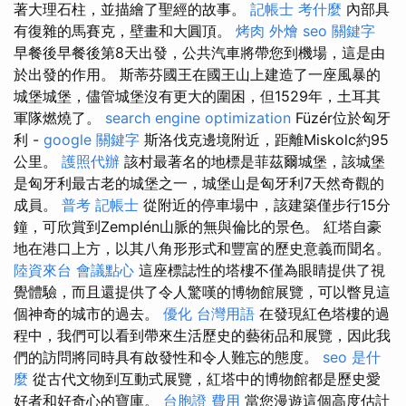
著大理石柱，並描繪了聖經的故事。
記帳士 考什麼
內部具
有復雜的馬賽克，壁畫和大圓頂。
烤肉 外燴
seo 關鍵字
早餐後早餐後第8天出發，公共汽車將帶您到機場，這是由
於出發的作用。 斯蒂芬國王在國王山上建造了一座風暴的
城堡城堡，儘管城堡沒有更大的圍困，但1529年，土耳其
軍隊燃燒了。
search engine optimization
Füzér位於匈牙
利 -
google 關鍵字
斯洛伐克邊境附近，距離Miskolc約95
公里。
護照代辦
該村最著名的地標是菲茲爾城堡，該城堡
是匈牙利最古老的城堡之一，城堡山是匈牙利7天然奇觀的
成員。
普考 記帳士
從附近的停車場中，該建築僅步行15分
鐘，可欣賞到Zemplén山脈的無與倫比的景色。 紅塔自豪
地在港口上方，以其八角形形式和豐富的歷史意義而聞名。
陸資來台
會議點心
這座標誌性的塔樓不僅為眼睛提供了視
覺體驗，而且還提供了令人驚嘆的博物館展覽，可以瞥見這
個神奇的城市的過去。
優化 台灣用語
在發現紅色塔樓的過
程中，我們可以看到帶來生活歷史的藝術品和展覽，因此我
們的訪問將同時具有啟發性和令人難忘的態度。
seo 是什
麼
從古代文物到互動式展覽，紅塔中的博物館都是歷史愛
好者和好奇心的寶庫。
台胞證 費用
當您漫遊這個高度估計