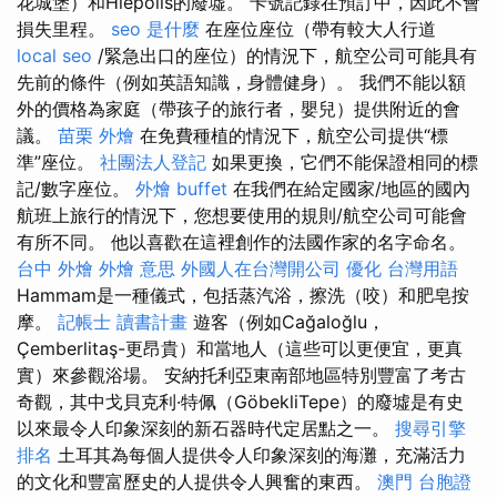
花城堡）和Hiepolis的廢墟。 卡號記錄在預訂中，因此不會
損失里程。
seo 是什麼
在座位座位（帶有較大人行道
local seo
/緊急出口的座位）的情況下，航空公司可能具有
先前的條件（例如英語知識，身體健身）。 我們不能以額
外的價格為家庭（帶孩子的旅行者，嬰兒）提供附近的會
議。
苗栗 外燴
在免費種植的情況下，航空公司提供“標
準”座位。
社團法人登記
如果更換，它們不能保證相同的標
記/數字座位。
外燴 buffet
在我們在給定國家/地區的國內
航班上旅行的情況下，您想要使用的規則/航空公司可能會
有所不同。 他以喜歡在這裡創作的法國作家的名字命名。
台中 外燴
外燴 意思
外國人在台灣開公司
優化 台灣用語
Hammam是一種儀式，包括蒸汽浴，擦洗（咬）和肥皂按
摩。
記帳士 讀書計畫
遊客（例如Cağaloğlu，
Çemberlitaş-更昂貴）和當地人（這些可以更便宜，更真
實）來參觀浴場。 安納托利亞東南部地區特別豐富了考古
奇觀，其中戈貝克利·特佩（GöbekliTepe）的廢墟是有史
以來最令人印象深刻的新石器時代定居點之一。
搜尋引擎
排名
土耳其為每個人提供令人印象深刻的海灘，充滿活力
的文化和豐富歷史的人提供令人興奮的東西。
澳門 台胞證