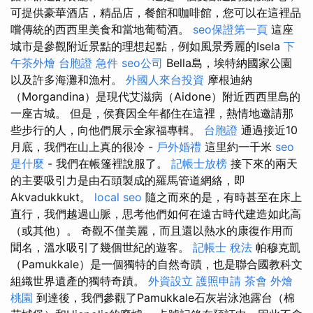
可提供豪華酒店，精品店，餐館和咖啡館，您可以在這裡品
嚐傳統的西西里美食和當地葡萄酒。
seo保證第一頁
這座
城市是參觀附近景點的理想起點，例如風景秀麗的Isela
下
午茶外燴
台胞證 急件
seo公司
Bella島，埃特納國家公園
以及許多海灘和漁村。
外國人來台投資
摩根迪納
（Morgandina）是現代艾滋病（Aidone）附近西西里島的
一座古城。 但是，侯賽因全年都住在這裡，熱情地邀請那
些步行的人，向他們展示全家福專輯。
台胞證
通過接近10
月底，我們在山上真的很冷 -
戶外婚禮
這里約一千米
seo
是什麼
- 我們在帳篷裡說服了。
記帳士放榜
接下來的兩天
的主要吸引力是由石頭製成的羅馬管道網絡，即
Akvadukkukt。
local seo
隨之而來的是，有時甚至在床上
直行，我們越過山脈，思考他們如何在遠古時代建造如此高
（或其他）。 奇觀不僅美麗，而且還以熱水的康復作用而
聞名，溫水吸引了幾個世紀的遊客。
記帳士 稅法
帕穆克凱
（Pamukkale）是一個獨特的自然奇蹟，也是聯合國教科文
組織世界遺產的獨特奇蹟。
外資設立
護照申請
茶會
外燴
桃園
到達後，我們參觀了Pamukkale石灰岩泳池露台（棉