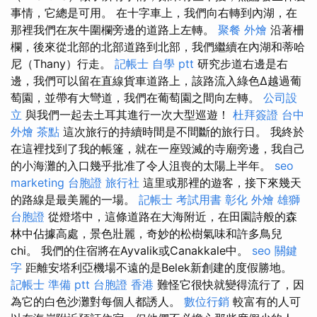
事情，它總是可用。 在十字車上，我們向右轉到內湖，在
那裡我們在灰牛圍欄旁邊的道路上左轉。
聚餐 外燴
沿著柵
欄，後來從北部的北部道路到北部，我們繼續在內湖和蒂哈
尼（Thany）行走。
記帳士 自學 ptt
研究步道右邊是右
邊，我們可以留在直線貨車道路上，該路流入綠色∆越過葡
萄園，並帶有大彎道，我們在葡萄園之間向左轉。
公司設
立
與我們一起去土耳其進行一次大型巡遊！
杜拜簽證
台中
外燴 茶點
這次旅行的持續時間是不間斷的旅行日。 我終於
在這裡找到了我的帳篷，就在一座毀滅的寺廟旁邊，我自己
的小海灘的入口幾乎批准了令人沮喪的太陽上半年。
seo
marketing
台胞證 旅行社
這里或那裡的遊客，接下來幾天
的路線是最美麗的一場。
記帳士 考試用書
彰化 外燴
雄獅
台胞證
從燈塔中，這條道路在大海附近，在田園詩般的森
林中佔據高處，景色壯麗，奇妙的松樹氣味和許多鳥兒
chi。 我們的住宿將在Ayvalik或Canakkale中。
seo 關鍵
字
距離安塔利亞機場不遠的是Belek新創建的度假勝地。
記帳士 準備 ptt
台胞證 香港
難怪它很快就變得流行了，因
為它的白色沙灘對每個人都誘人。
數位行銷
較富有的人可