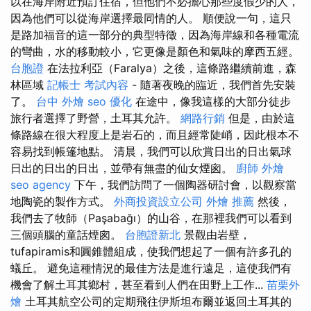
以在海岸附近預訂住宿，但他們不必擔心那些度假少的人，
因為他們可以從海岸選擇最同情的人。 順便說一句，這只
是路加福音的這一部分的典型特徵，因為海岸線和各種電流
的彎曲，水的移動較小，它更像是顏色和氣味的摩西五經。
台胞證
在法拉利亞（Faralya）之後，這條路繼續前進，森
林區域
記帳士 考試內容
- 隨著夜晚的臨近，我們首先安裝
了。
台中 外燴
seo 優化
在途中，像我這樣的大部分徒步
旅行者選擇了野營，土耳其允許。
網路行銷
但是，由於這
條路線在很大程度上是岩石的，而且經常陡峭，因此根本不
容易找到帳篷地點。 清晨，我們可以欣賞日出的日出氣球
日出的日出的日出，並帶有無盡的仙女煙囪。
廚師 外燴
seo agency
下午，我們訪問了一個陶器研討會，以觀察當
地陶瓷的製作方式。
外商投資設立公司
外燴 推薦
然後，
我們去了牧師（Paşabağı）的山谷，在那裡我們可以看到
三個頭腦的童話煙囪。
台胞證新北
景觀由岩壁，
tufapiramis和圓錐體組成，使我們想起了一個有許多孔的
蟻丘。 避免這種情況的最佳方法是進行遠足，這使我們有
機會了解土耳其鄉村，甚至看到人們在田野上工作...
苗栗外
燴
土耳其航空公司的定期飛往伊斯坦布爾並返回土耳其的