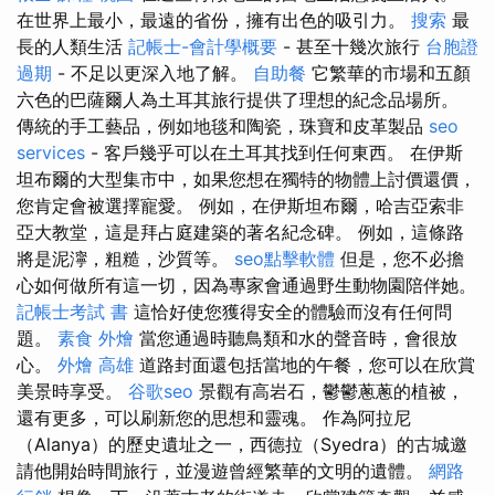
在世界上最小，最遠的省份，擁有出色的吸引力。
搜索
最
長的人類生活
記帳士-會計學概要
- 甚至十幾次旅行
台胞證
過期
- 不足以更深入地了解。
自助餐
它繁華的市場和五顏
六色的巴薩爾人為土耳其旅行提供了理想的紀念品場所。
傳統的手工藝品，例如地毯和陶瓷，珠寶和皮革製品
seo
services
- 客戶幾乎可以在土耳其找到任何東西。 在伊斯
坦布爾的大型集市中，如果您想在獨特的物體上討價還價，
您肯定會被選擇寵愛。 例如，在伊斯坦布爾，哈吉亞索非
亞大教堂，這是拜占庭建築的著名紀念碑。 例如，這條路
將是泥濘，粗糙，沙質等。
seo點擊軟體
但是，您不必擔
心如何做所有這一切，因為專家會通過野生動物園陪伴她。
記帳士考試 書
這恰好使您獲得安全的體驗而沒有任何問
題。
素食 外燴
當您通過時聽鳥類和水的聲音時，會很放
心。
外燴 高雄
道路封面還包括當地的午餐，您可以在欣賞
美景時享受。
谷歌seo
景觀有高岩石，鬱鬱蔥蔥的植被，
還有更多，可以刷新您的思想和靈魂。 作為阿拉尼
（Alanya）的歷史遺址之一，西德拉（Syedra）的古城邀
請他開始時間旅行，並漫遊曾經繁華的文明的遺體。
網路