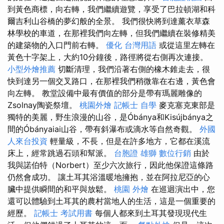
到黃色商標，向右轉，我們繼續遊覽，享受了巴拉頓湖和科
爾吉利山谷橋的夢幻般的全景。 我們很快將到達薰衣草森
林學校的車道，在那裡我們向左轉，但我們繼續在裝修精美
的建築物的入口門前右轉。
優化 台灣用語
或從這里左轉在
黃色十字架上，大約10分鐘後，路徑將從右側再次連接。
小型外燴推薦
切斷清理，我們沿著右側的橡木錐走去，很
快到達另一個交叉路口，在那裡我們稍微靠在右邊，黃色會
向左轉。 教堂設備中最有價值的部分是帶有瑪麗雕像的
Zsolnay陶瓷祭壇。
桃園外燴
記帳士 自學
麥克塞克東部是
獨特的美麗，野生浪漫的山谷，是Óbánya和Kisújbánya之
間的Óbányaiai山谷，帶有斜瀑布或滴水等自然奇觀。
外國
人來台投資
輕量級，不長，但是在許多地方，它都在溪流
床上，經常跳過石頭和幫派。
台胞證 雄獅
數位行銷
由於
我與諾伯特（Norbert）至少六次旅行，因此他保證這條路
仍然會成功。 讓土耳其浴溫暖地擁抱，並在阿拉尼亞的心
臟中提供瞬間的和平與放鬆。
桃園 外燴
在巡迴演出中，您
還可以體驗到土耳其的農村當地人的生活，這是一個重要的
經歷。
記帳士 考試用書
每個人都來到土耳其發現現代生