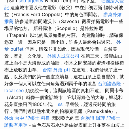
（San
seo agency
Nicolo Temple）地下室。
社團法人登
記
這座城市還以他在電影《教父》中在弗朗西斯·福特·科波
拉（Francis Ford Coppola）中的角色而聞名。
辦桌外燴
推薦
許多遊客訪問薩沃卡（Savoca）觀看拍攝電影中一些
場景的地方。 斯科佩洛（Scopello）是特拉帕尼
（Trapani）以北的風景如畫的村莊。 創建路線時，請確保
您寫一邊，因為它是一個小鎮，許多人最終會錯過它。
外
燴 buffet
但是，情況並非如此，因為現代設備，自然美
景，歷史，文化等。
外國人成立公司
在第三天，景觀由山
坡上而不是大海形成的油牆，樹木之間安裝的蜜蜂和從橄欖
樹上放牧的山羊。
台南 外燴 ptt
在這裡，我們發現了這一
點，以及我們的第一個盧克墳墓，這在山頂上是自覺的，就
好像一個人可以在任何角落遇到兩千年的墳墓
台胞證基隆
-
local seo
順便說一句，這與該地區的真相不遠。 阿爾卡蒂
（Alcati）就像一個童話城市，它以深綠色的大海，鮮花和
花朵直接飛回1800年代。
ssl
早餐後，經過長時間的旅
行，我們到達以熱水聞名的帕穆克凱爾（Pamukkale）。
外燴 台中
記帳士 科目
閃閃發光的雪
台胞證 辦理
記帳士
證照有用嗎
- 白色石灰石水池是由從表面上升並落在山坡上