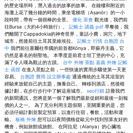
的歷史場所時，潛入過去的故事的故事。 在鐘樓和附近的
海灘上花了幾分鐘的時間，乘坐電梯塔（Asanör）的一小
段時間，帶有一個很棒的全景。
優化
茶會
觀光後，我們前
往Bursa（大約4小時旅行）。
記帳士 講義 pdf
早餐後，我
們離開了Cappadokia的神奇世界，童話小費，洞穴，地下
城市，然後前往土耳其里維埃拉。
記帳士 行情
台胞證 台
中
我們前往塞爾柱帝國的前首都Kónya，即蘇丹主義，它
仍然是著名的朝聖地。 本季度是前君士坦丁堡的中心，充
滿了令人嘆為觀止的古蹟。
台中 外燴 茶點
嘉義 外燴
記帳
士 函授
在進入景點之前，一些快速的實用步驟使第一天更
容易。
台胞證 費用
設立辦事處
通過傳統的土耳其浴室的
經驗來放鬆自己的主題，撫養自己。 轉移到酒店，然後根
據計劃，在步行步行中了解這座城市。
seo行銷
註冊我們
的新聞通訊，您將是第一個了解我們最新促銷和最後一刻報
價的人之一。 為了充分利用主題假期，至關重要的是，您
必須仔細計劃並製定預算，以進行住宿，餐飲，活動和運
輸。
板橋 外燴
您可以以夜間價格從歐元中找到預算友好的
機會，例如旅館或旅館。 在阿拉尼（Alanya）的心臟地