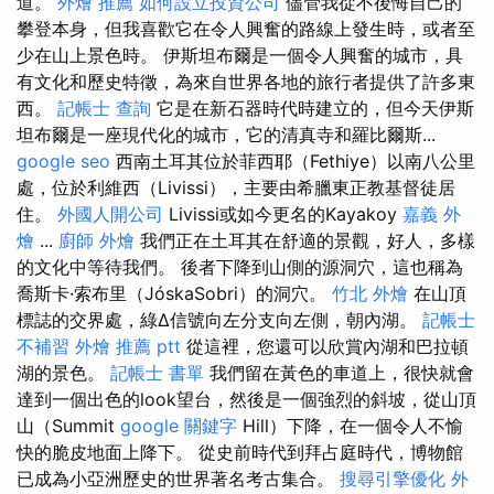
道。
外燴 推薦
如何設立投資公司
儘管我從不後悔自己的
攀登本身，但我喜歡它在令人興奮的路線上發生時，或者至
少在山上景色時。 伊斯坦布爾是一個令人興奮的城市，具
有文化和歷史特徵，為來自世界各地的旅行者提供了許多東
西。
記帳士 查詢
它是在新石器時代時建立的，但今天伊斯
坦布爾是一座現代化的城市，它的清真寺和羅比爾斯...
google seo
西南土耳其位於菲西耶（Fethiye）以南八公里
處，位於利維西（Livissi），主要由希臘東正教基督徒居
住。
外國人開公司
Livissi或如今更名的Kayakoy
嘉義 外
燴
...
廚師 外燴
我們正在土耳其在舒適的景觀，好人，多樣
的文化中等待我們。 後者下降到山側的源洞穴，這也稱為
喬斯卡·索布里（JóskaSobri）的洞穴。
竹北 外燴
在山頂
標誌的交界處，綠∆信號向左分支向左側，朝內湖。
記帳士
不補習
外燴 推薦 ptt
從這裡，您還可以欣賞內湖和巴拉頓
湖的景色。
記帳士 書單
我們留在黃色的車道上，很快就會
達到一個出色的look望台，然後是一個強烈的斜坡，從山頂
山（Summit
google 關鍵字
Hill）下降，在一個令人不愉
快的脆皮地面上降下。 從史前時代到拜占庭時代，博物館
已成為小亞洲歷史的世界著名考古集合。
搜尋引擎優化
外