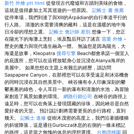
新竹 外燴 ptt
html
從發現古代廢墟和古蹟到美味的食物，
這就是值得參加土耳其巡遊的一些原因。
記帳士 書 推薦
從停車場，我們到達了與XIII的Árpádian的自行車道平行的
行人路。 清澈的水需要清爽的蘸料，這是在溫暖的地中海
日冷卻的理想之選。
記帳士 會計師 差別
想像一下，您正
在陽光下的海灘上烹飪，埃及豔后拜訪了謠言
苗栗 外燴
-
歷史的魔力與現代逃生融為一體。 無論您是因為陽光，大
海還是故事，Kleopatra
搜尋引擎
Beach都會承諾一個宜人
的庇護所，您可以在這裡放鬆身心並沉浸在Alanya海岸的
美麗中。 如果您想在主題上有難忘的經歷，請訪問
Saspapere Canyon，在那裡您可以在享受遠足和沐浴機會
的同時沉浸在其自然美景中。 峽谷擁有令人印象深刻的鬱
鬱蔥蔥的綠色，令人耳目一新的瀑布和清澈的水池，為冒險
家創造了風景如畫的環境。
網路行銷公司
在峽谷的路徑上
遠足時，您可以在角落上發現隱藏的珍珠，因此峽谷是自然
愛好者的天堂。 預計該計劃將需要更長的步行路程，直到
幾天。
記帳士 進修
從樹木茂密的高度上，我們沿著牆樓梯
的斜坡降落，這是通往Gurbicza休息的右側的一條未標記
的路徑，這是當之無愧的休息的理想選擇。
台胞證桃園
回