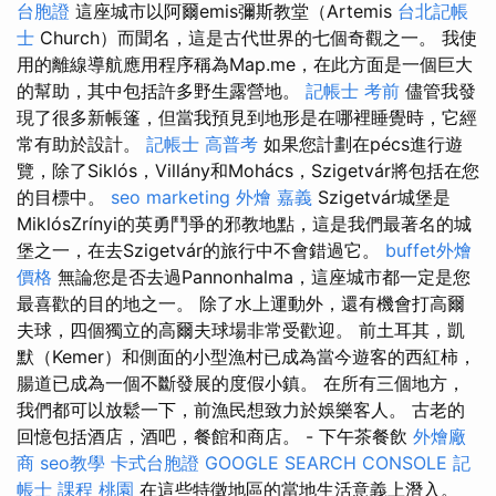
台胞證
這座城市以阿爾emis彌斯教堂（Artemis
台北記帳
士
Church）而聞名，這是古代世界的七個奇觀之一。 我使
用的離線導航應用程序稱為Map.me，在此方面是一個巨大
的幫助，其中包括許多野生露營地。
記帳士 考前
儘管我發
現了很多新帳篷，但當我預見到地形是在哪裡睡覺時，它經
常有助於設計。
記帳士 高普考
如果您計劃在pécs進行遊
覽，除了Siklós，Villány和Mohács，Szigetvár將包括在您
的目標中。
seo marketing
外燴 嘉義
Szigetvár城堡是
MiklósZrínyi的英勇鬥爭的邪教地點，這是我們最著名的城
堡之一，在去Szigetvár的旅行中不會錯過它。
buffet外燴
價格
無論您是否去過Pannonhalma，這座城市都一定是您
最喜歡的目的地之一。 除了水上運動外，還有機會打高爾
夫球，四個獨立的高爾夫球場非常受歡迎。 前土耳其，凱
默（Kemer）和側面的小型漁村已成為當今遊客的西紅柿，
腸道已成為一個不斷發展的度假小鎮。 在所有三個地方，
我們都可以放鬆一下，前漁民想致力於娛樂客人。 古老的
回憶包括酒店，酒吧，餐館和商店。 - 下午茶餐飲
外燴廠
商
seo教學
卡式台胞證
GOOGLE SEARCH CONSOLE
記
帳士 課程 桃園
在這些特徵地區的當地生活意義上潛入。