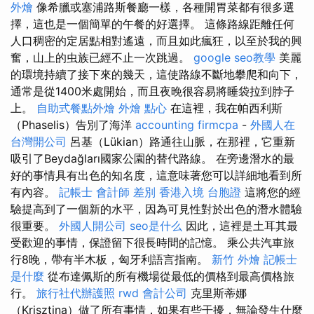
外燴
像希臘或塞浦路斯餐廳一樣，各種開胃菜都有很多選
擇，這也是一個簡單的午餐的好選擇。 這條路線距離任何
人口稠密的定居點相對遙遠，而且如此瘋狂，以至於我的興
奮，山上的虫族已經不止一次跳過。
google seo教學
美麗
的環境持續了接下來的幾天，這使路線不斷地攀爬和向下，
通常是從1400米處開始，而且夜晚很容易將睡袋拉到脖子
上。
自助式餐點外燴
外燴 點心
在這裡，我在帕西利斯
（Phaselis）告別了海洋
accounting firmcpa
-
外國人在
台灣開公司
呂基（Lükian）路通往山脈，在那裡，它重新
吸引了Beydağları國家公園的替代路線。 在旁邊潛水的最
好的事情具有出色的知名度，這意味著您可以詳細地看到所
有內容。
記帳士 會計師 差別
香港入境 台胞證
這將您的經
驗提高到了一個新的水平，因為可見性對於出色的潛水體驗
很重要。
外國人開公司
seo是什么
因此，這裡是土耳其最
受歡迎的事情，保證留下很長時間的記憶。 乘公共汽車旅
行8晚，帶有半木板，匈牙利語言指南。
新竹 外燴
記帳士
是什麼
從布達佩斯的所有機場從最低的價格到最高價格旅
行。
旅行社代辦護照
rwd
會計公司
克里斯蒂娜
（Krisztina）做了所有事情，如果有些干擾，無論發生什麼