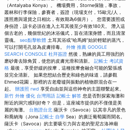
（Antalyaba Konya）。 機場費用，Storne保險，事故，
叢林和行李保險，參賽者，簽證（現場支付，15歐元/人，
護照應與退貨之日相比，有效期為6個月）。 您需要護照或
身份證，該卡必須在進入土耳其後至少有效180天。 潛入這
個古老的，幾個世紀的沐浴儀式，旨在清潔身體，而且清潔
靈魂。
seo點擊軟體
土耳其浴或“哈馬姆”始於輕鬆的蒸汽，
可以打開毛孔並為皮膚排毒。
外燴 推薦
GOOGLE
SEARCH CONSOLE
杜拜簽證
然後，熟練的員工用強烈的
磨砂膏去除角質，使您的皮膚光滑和清新。
記帳士 考試資
格
最後，享受舒緩的按摩，這種按摩會融合可能的緊張感
並完全清新。 如果您想結合歷史和綠色的味道，請參觀
Ehmed花園，那裡的古老廢墟與振動的植物群混合在一
起。
辦護照
rwd
享受自由並與這些神奇的主題聯繫起來。
新竹 外燴
優化 台灣用語
記帳士 解答
您是否對探索海灘和
附近的洞穴感到好奇？ 但是，這座城市提供的不僅僅是美
麗的海灘。
台胞證台北
薩沃卡（Savoca）以其非凡的景色
和喬納海（Jona
記帳士 自學
Sea）的廣泛葡萄園而聞名。
薩沃卡（Savoca）的主要吸引力與古老的聖尼古洛神廟