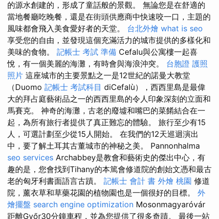
的源水創建的，形成了童話般的景觀。 無論您是在舒適的
當地餐廳吃晚餐，還是在街頭供應商中快速咬一口，主題的
風味都會飛入美食愛好者的天堂。
台北外燴
what is seo
享受您的自由，並發現這個充滿活力的城市提供的多樣化和
美味的食物。
記帳士 考試 準備
Cefalu與公寓樓一起喜
悅，有一個美麗的海灘，有時會與海浪沖突。
台胞證 護照
照片
這座城市的主要景點之一是12世紀的諾曼大教堂
（Duomo
記帳士 考試科目
diCefalù），西西里島是最偉
大的拜占庭藝術品之一的西西里島的令人印象深刻的立面和
馬賽克。 神奇的海灘，古老的廢墟和嘴巴的菜餚結合在一
起，為所有旅行者提供了真正難忘的體驗。 旅行至少有15
人，可選計劃至少從15人開始。 在我們的12天巡迴演出
中，要了解土耳其古董城市的神秘之美。 Pannonhalma
seo services
Archabbey是教會和藝術史的傑出中心，有
趣的是，您會找到Tihany的本篤會修道院的創始文憑和最古
老的匈牙利書面語言古蹟。
記帳士 會計 書
外燴 桃園
修道
院，薰衣草和草藥花園的植物園也是一個很好的目標。
外
燴擺盤
search engine optimization
Mosonmagyaróvár
距離Győr30分鐘車程，並為您提供了很多奇蹟。 最後一站