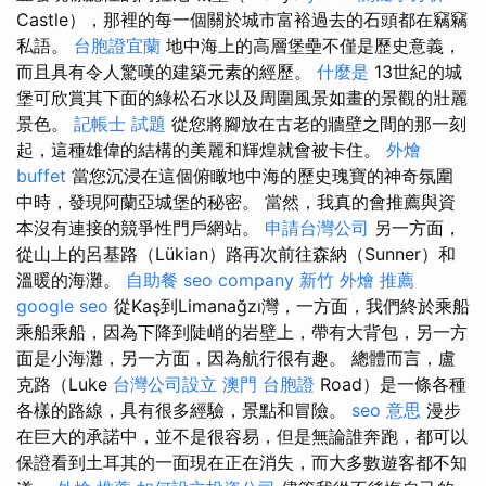
Castle），那裡的每一個關於城市富裕過去的石頭都在竊竊
私語。
台胞證宜蘭
地中海上的高層堡壘不僅是歷史意義，
而且具有令人驚嘆的建築元素的經歷。
什麼是
13世紀的城
堡可欣賞其下面的綠松石水以及周圍風景如畫的景觀的壯麗
景色。
記帳士 試題
從您將腳放在古老的牆壁之間的那一刻
起，這種雄偉的結構的美麗和輝煌就會被卡住。
外燴
buffet
當您沉浸在這個俯瞰地中海的歷史瑰寶的神奇氛圍
中時，發現阿蘭亞城堡的秘密。 當然，我真的會推薦與資
本沒有連接的競爭性門戶網站。
申請台灣公司
另一方面，
從山上的呂基路（Lükian）路再次前往森納（Sunner）和
溫暖的海灘。
自助餐
seo company
新竹 外燴 推薦
google seo
從Kaş到Limanağzı灣，一方面，我們終於乘船
乘船乘船，因為下降到陡峭的岩壁上，帶有大背包，另一方
面是小海灘，另一方面，因為航行很有趣。 總體而言，盧
克路（Luke
台灣公司設立
澳門 台胞證
Road）是一條各種
各樣的路線，具有很多經驗，景點和冒險。
seo 意思
漫步
在巨大的承諾中，並不是很容易，但是無論誰奔跑，都可以
保證看到土耳其的一面現在正在消失，而大多數遊客都不知