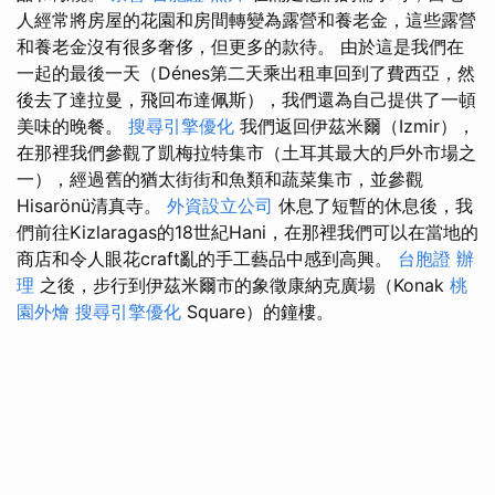
人經常將房屋的花園和房間轉變為露營和養老金，這些露營
和養老金沒有很多奢侈，但更多的款待。 由於這是我們在
一起的最後一天（Dénes第二天乘出租車回到了費西亞，然
後去了達拉曼，飛回布達佩斯），我們還為自己提供了一頓
美味的晚餐。
搜尋引擎優化
我們返回伊茲米爾（Izmir），
在那裡我們參觀了凱梅拉特集市（土耳其最大的戶外市場之
一），經過舊的猶太街街和魚類和蔬菜集市，並參觀
Hisarönü清真寺。
外資設立公司
休息了短暫的休息後，我
們前往Kizlaragas的18世紀Hani，在那裡我們可以在當地的
商店和令人眼花craft亂的手工藝品中感到高興。
台胞證 辦
理
之後，步行到伊茲米爾市的象徵康納克廣場（Konak
桃
園外燴
搜尋引擎優化
Square）的鐘樓。