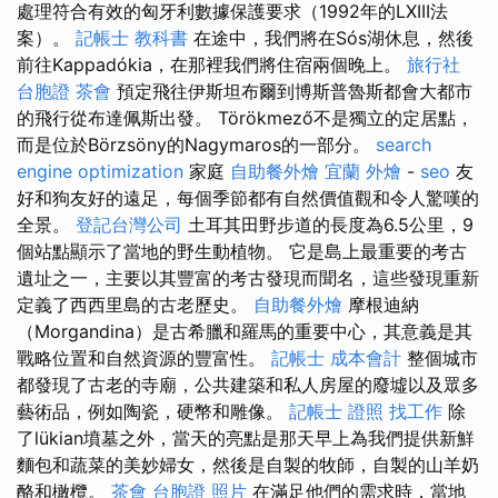
處理符合有效的匈牙利數據保護要求（1992年的LXIII法
案）。
記帳士 教科書
在途中，我們將在Sós湖休息，然後
前往Kappadókia，在那裡我們將住宿兩個晚上。
旅行社
台胞證
茶會
預定飛往伊斯坦布爾到博斯普魯斯都會大都市
的飛行從布達佩斯出發。 Törökmező不是獨立的定居點，
而是位於Börzsöny的Nagymaros的一部分。
search
engine optimization
家庭
自助餐外燴
宜蘭 外燴
-
seo
友
好和狗友好的遠足，每個季節都有自然價值觀和令人驚嘆的
全景。
登記台灣公司
土耳其田野步道的長度為6.5公里，9
個站點顯示了當地的野生動植物。 它是島上最重要的考古
遺址之一，主要以其豐富的考古發現而聞名，這些發現重新
定義了西西里島的古老歷史。
自助餐外燴
摩根迪納
（Morgandina）是古希臘和羅馬的重要中心，其意義是其
戰略位置和自然資源的豐富性。
記帳士 成本會計
整個城市
都發現了古老的寺廟，公共建築和私人房屋的廢墟以及眾多
藝術品，例如陶瓷，硬幣和雕像。
記帳士 證照 找工作
除
了lükian墳墓之外，當天的亮點是那天早上為我們提供新鮮
麵包和蔬菜的美妙婦女，然後是自製的牧師，自製的山羊奶
酪和橄欖。
茶會
台胞證 照片
在滿足他們的需求時，當地