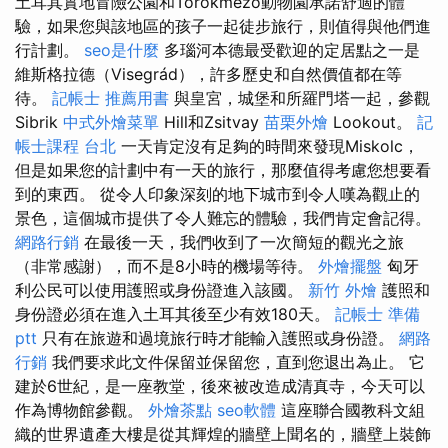
土耳其實地冒險公園和Törökmező動物園承諾舒適的體
驗，如果您與該地區的孩子一起徒步旅行，則值得與他們進
行計劃。
seo是什麼
多瑙河本德最受歡迎的定居點之一是
維斯格拉德（Visegrád），許多歷史和自然價值都在等
待。
記帳士 推薦用書
與皇宮，城堡和所羅門塔一起，參觀
Sibrik
中式外燴菜單
Hill和Zsitvay
苗栗外燴
Lookout。
記
帳士課程 台北
一天肯定沒有足夠的時間來發現Miskolc，
但是如果您的計劃中有一天的旅行，那麼值得考慮您想要看
到的東西。 從令人印象深刻的地下城市到令人嘆為觀止的
景色，這個城市提供了令人難忘的體驗，我們肯定會記得。
網路行銷
在最後一天，我們收到了一次簡短的觀光之旅
（非常感謝），而不是8小時的機場等待。
外燴擺盤
匈牙
利公民可以使用護照或身份證進入該國。
新竹 外燴
護照和
身份證必須在進入土耳其後至少有效180天。
記帳士 準備
ptt
只有在旅遊和過境旅行時才能輸入護照或身份證。
網路
行銷
我們要求此文件保留並保留您，直到您退出為止。 它
建於6世紀，是一座教堂，後來被改造成清真寺，今天可以
作為博物館參觀。
外燴茶點
seo軟體
這座聯合國教科文組
織的世界遺產大樓是從其輝煌的牆壁上聞名的，牆壁上裝飾