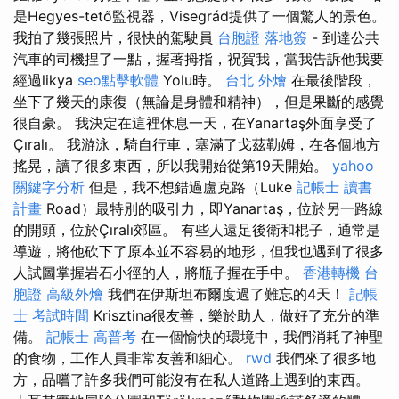
是Hegyes-tető監視器，Visegrád提供了一個驚人的景色。
我拍了幾張照片，很快的駕駛員
台胞證 落地簽
- 到達公共
汽車的司機捏了一點，握著拇指，祝賀我，當我告訴他我要
經過likya
seo點擊軟體
Yolu時。
台北 外燴
在最後階段，
坐下了幾天的康復（無論是身體和精神），但是果斷的感覺
很自豪。 我決定在這裡休息一天，在Yanartaş外面享受了
Çıralı。 我游泳，騎自行車，塞滿了戈茲勒姆，在各個地方
搖晃，讀了很多東西，所以我開始從第19天開始。
yahoo
關鍵字分析
但是，我不想錯過盧克路（Luke
記帳士 讀書
計畫
Road）最特別的吸引力，即Yanartaş，位於另一路線
的開頭，位於Çıralı郊區。 有些人遠足後衛和棍子，通常是
導遊，將他砍下了原本並不容易的地形，但我也遇到了很多
人試圖掌握岩石小徑的人，將瓶子握在手中。
香港轉機 台
胞證
高級外燴
我們在伊斯坦布爾度過了難忘的4天！
記帳
士 考試時間
Krisztina很友善，樂於助人，做好了充分的準
備。
記帳士 高普考
在一個愉快的環境中，我們消耗了神聖
的食物，工作人員非常友善和細心。
rwd
我們來了很多地
方，品嚐了許多我們可能沒有在私人道路上遇到的東西。