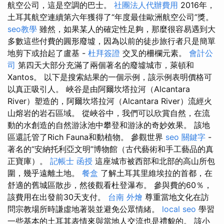
航空公司，這是空調的巴士。
社團法人代辦費用
2016年，
土耳其航空連續第六年獲得了“年度最佳歐洲航空公司”獎。
seo教學
雖然，如果某人的確定性足夠，那麼很容易遇到大
多數這些付費的圓形廢墟，因為以前的徒步旅行者只是簡單
地剪下或抬起了盧基 -
杜拜簽證
交叉的柵欄元素。
會計公
司
第四天大部分充滿了兩個著名的廢墟城市，萊頓和
Xantos。 以下是搜索結果的一個示例，該示例表明價格可
以真正吸引人。 峽谷是由阿爾坎塔拉河（Alcantara
River）塑造的，阿爾坎塔拉河（Alcantara River）流經火
山熔岩的岩石區域。 從峽谷中，我們可以欣賞自然，在流
動的水創造的自然游泳池中攀登和游泳的奇妙效果。 該地
區還託管了Rich Fauna和動植物。 參觀世界
seo 關鍵字
-
著名的“安納托利亞文明”博物館（古代藝術和手工藝品的真
正寶庫）。
記帳士 函授
這座城市被西部和北部的高山所包
圍，幾乎遠離土地。
餐盒
了解土耳其里維埃拉的首都，在
舒適的舊城區散步，然後觀看杜登瀑布。 參與費的60％，
該費用在出發前30天支付。
台南 外燴
尊重當地文化在訪
問宗教場所時謙虛地著裝並避免公眾情緒。
local seo
學習
一些基本的土耳其表情來與當地人交流也是禮貌的。 該小