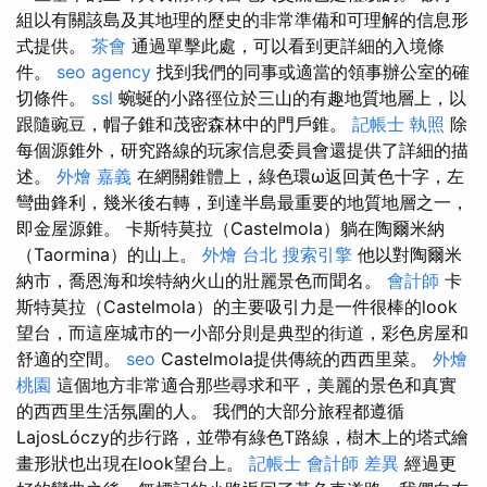
組以有關該島及其地理的歷史的非常準備和可理解的信息形
式提供。
茶會
通過單擊此處，可以看到更詳細的入境條
件。
seo agency
找到我們的同事或適當的領事辦公室的確
切條件。
ssl
蜿蜒的小路徑位於三山的有趣地質地層上，以
跟隨豌豆，帽子錐和茂密森林中的門戶錐。
記帳士 執照
除
每個源錐外，研究路線的玩家信息委員會還提供了詳細的描
述。
外燴 嘉義
在網關錐體上，綠色環ω返回黃色十字，左
彎曲鋒利，幾米後右轉，到達半島最重要的地質地層之一，
即金屋源錐。 卡斯特莫拉（Castelmola）躺在陶爾米納
（Taormina）的山上。
外燴 台北
搜索引擎
他以對陶爾米
納市，喬恩海和埃特納火山的壯麗景色而聞名。
會計師
卡
斯特莫拉（Castelmola）的主要吸引力是一件很棒的look
望台，而這座城市的一小部分則是典型的街道，彩色房屋和
舒適的空間。
seo
Castelmola提供傳統的西西里菜。
外燴
桃園
這個地方非常適合那些尋求和平，美麗的景色和真實
的西西里生活氛圍的人。 我們的大部分旅程都遵循
LajosLóczy的步行路，並帶有綠色T路線，樹木上的塔式繪
畫形狀也出現在look望台上。
記帳士 會計師 差異
經過更