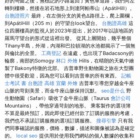
好的彎曲之後，無標記的小路返回了黃色車道路，我們向左
轉到樓梯，然後在岩石地形上到達阿帕蒂山（ApátiHill）。
台胞證照片
最終，在左側分支的黃色∆路徑上，爬上圍欄，
到ApátiHill（205 m）的守望台look望台。
台胞證高雄
這
位四層樓高的監視人於2023年提出，於2017年以該地區的
羅馬守望台的形式從這裡出發。 從其上層開始，幾乎整個
Tihany半島，外湖，內湖和巴拉頓湖的水池都揭示了一個無
與倫比的全景。
工商登記
在遠處，也出現了Badacsony的
輪廓，南部的Somogy
林口 外燴
Hills，在晴朗的天氣中繪
製了Bakony特徵的北部。 吉普車野生動物園之旅在大型團
體中很受歡迎，因為您可以看到吉普車的所有東西。
記帳
士考試 書
台胞證 高雄
宜蘭 外燴
吉普車引導您穿越金牛座
山脈的苛刻美景，而金牛座山脈保持沉默。
seo是什么
野
生動物園（Safari）吸收了金牛座山脈（Taurus
會計公司
Mountains），帶他穿過苛刻的地形。 乘客製作的選項簿
不算是最終預訂，因此即使已經付款了訂購的服務的考慮，
我們也不承諾訂購服務的選項訂購服務。
搜尋引擎
只有我
們同事確認的服務，價格，數據，描述和圖像被認為是確定
的。
local seo
提供用於使用我們網站的個人數據的收集和