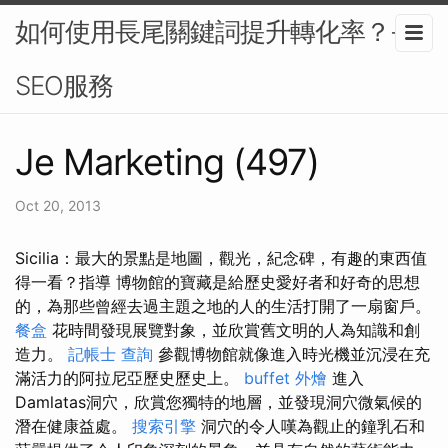
如何使用長尾關鍵詞提升轉化率？-
SEO服務
Je Marketing (497)
Oct 20, 2013
Sicilia：最大的景點是地圖，觀光，紀念碑，有趣的東西值
得一看？指導 博物館的寶藏是給歷史愛好者和好奇的思想
的，為那些曾經去過主題之地的人的生活打開了一扇窗戶。
餐盒
花時間發現展覽對象，並欣賞舊文明的人為知識和創
造力。
記帳士 查詢
參觀博物館就像進入時光機並沉浸在充
滿活力的阿拉尼亞歷史歷史上。
buffet 外燴
進入
Damlatas洞穴，欣賞您獨特的地層，並發現洞穴微氣候的
潛在健康益處。
搜索引擎
洞穴的令人嘆為觀止的鐘乳石和