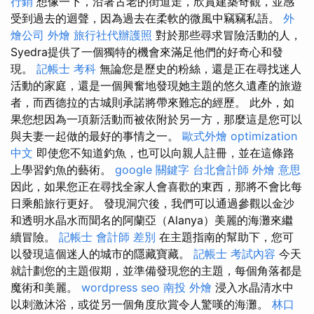
行銷
想像一下，沿著古老的街道走，欣賞建築奇觀，並感
受到過去的迴聲，因為過去在柔軟的微風中竊竊私語。
外
燴公司
外燴
旅行社代辦護照
對於那些尋求冒險活動的人，
Syedra提供了一個獨特的機會來滿足他們的好奇心和發
現。
記帳士 考科
無論您是歷史的粉絲，還是正在尋找迷人
活動的家庭，還是一個興奮地發現她主題的悠久遺產的旅遊
者，而西德拉的古城則承諾將帶來難忘的經歷。 此外，如
果您想因為一項新活動而被依附於另一方，那麼這是您可以
與夫妻一起做的最好的事情之一。
歐式外燴
optimization
中文
即使您不知道釣魚，也可以向親人註冊，並在這條路
上學習釣魚的藝術。
google 關鍵字
台北會計師
外燴 意思
因此，如果您正在尋找全家人會喜歡的東西，那將不會比每
日乘船旅行更好。 發現洞穴後，我們可以通過參觀以金沙
和透明水晶水而聞名的阿蘭亞（Alanya）美麗的海灘來繼
續冒險。
記帳士 會計師 差別
在主題指南的幫助下，您可
以發現這個迷人的城市的隱藏寶藏。
記帳士 考試內容
今天
就計劃您的主題假期，並準備發現您的主題，每個角落都是
魔術和美麗。
wordpress seo
南投 外燴
浸入水晶清水中
以刺激沐浴，或從另一個角度欣賞令人驚嘆的海灘。
林口