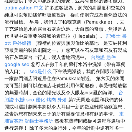
莊嚴提供了令人印象深刻的景象，並具有自然的藝術能力。
optimization 中文
許多遊客認為，洞穴的高濕度和空氣的
純度可以幫助緩解呼吸道投訴，從而使洞穴成為自然療法的
流行目標。 早晨，我們去了帕穆克凱（Pamukkale），去
了充滿治愈水的露台石灰岩泳池，大自然的奇蹟，然後是古
代世界中最重要的廢墟的希巴拉（Hiepalais）。
記帳士 書
ptt
戶外婚禮
（葬禮的位置與無與倫比的墓地，是安納托利
亞最美麗的裝飾劇院之一。）您可以在石灰華和石灰石製成
的石灰華露台上行走，浸入雪地污泥中。
台胞證 急件
google seo
您可以在數千年的蘇打水浴中洗澡（帶有單獨
的入口）。
seo是什么
下午洗完澡後，我們在閒暇時間的
一家熱門酒店附近居住在Pamukkale附近。 第六天的休閒
或可選計劃可以在酒店花費並利用休閒服務，享受輕鬆放鬆
的無憂時刻，金色的陽光以及令人眼花nise亂的海洋。
台
胞證 代辦
seo 優化
烤肉 外燴
第2天周邊地區和我們的休
閒或可選計劃同事將以令人耳目一新的歡迎雞尾酒歡迎您，
並告訴您有關未來日子的所有重要信息和有趣的事情。
柬
埔寨簽證
記帳士事務所
然後花費時間或從可選程序選項中
進行選擇！ 除了多天的旅行外，今年的計劃中還有許多一