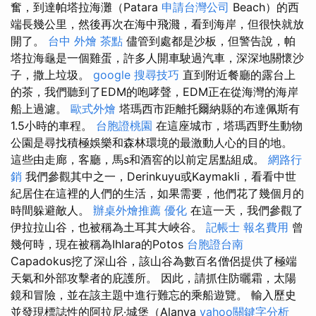
奮，到達帕塔拉海灘（Patara
申請台灣公司
Beach）的西
端長幾公里，然後再次在海中飛濺，看到海岸，但很快就放
開了。
台中 外燴 茶點
儘管到處都是沙板，但警告說，帕
塔拉海龜是一個雞蛋，許多人開車駛過汽車，深深地關懷沙
子，撒上垃圾。
google 搜尋技巧
直到附近餐廳的露台上
的茶，我們聽到了EDM的咆哮聲，EDM正在從海灣的海岸
船上過濾。
歐式外燴
塔瑪西市距離托爾納縣的布達佩斯有
1.5小時的車程。
台胞證桃園
在這座城市，塔瑪西野生動物
公園是尋找積極娛樂和森林環境的最激動人心的目的地。
這些由走廊，客廳，馬s和酒窖的以前定居點組成。
網路行
銷
我們參觀其中之一，Derinkuyu或Kaymakli，看看中世
紀居住在這裡的人們的生活，如果需要，他們花了幾個月的
時間躲避敵人。
辦桌外燴推薦
優化
在這一天，我們參觀了
伊拉拉山谷，也被稱為土耳其大峽谷。
記帳士 報名費用
曾
幾何時，現在被稱為Ihlara的Potos
台胞證台南
Capadokus挖了深山谷，該山谷為數百名僧侶提供了極端
天氣和外部攻擊者的庇護所。 因此，請抓住防曬霜，太陽
鏡和冒險，並在該主題中進行難忘的乘船遊覽。 輸入歷史
並發現標誌性的阿拉尼·城堡（Alanya
yahoo關鍵字分析