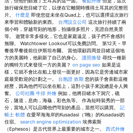
活，但他們錯過了土耳其的這一面。
餐點外燴
但是，這次
旅行確保您目睹了它，以便在它離開時獲得土耳其的完整照
片。
什麼是
即使您從未坐在Quad上，也可以選擇這次旅行
來學習和體驗新的東西。
台灣設立公司
這次旅行持續了兩
個小時，穿越苛刻的地形，拍攝很多照片，見證自然美景
等。 遊覽非常多樣化，它也是家庭遠足，孩子們不會感到
無聊。 Watchtower Lookout可以免費訪問。 第12天 - 早
餐後早餐後前往伊斯坦布爾。 當他環顧四周並目睹這個地
方的美麗時，他刷新了自己的身心。
護照換發
尋找一種新
的獨特方式來發現一方的美麗？
on page seo
如果是這
樣，它就不會比在船上發現一面更好，因為它是旁邊城市家
庭最受歡迎的計劃之一。
台胞證 效期
您的孩子會喜歡這種
經歷，因為他們可以坐在船上，這對小孩子來說總是令人興
奮。
公司社團
牛排 外燴
例如，他將目睹水下洞穴，礁
石，隧道，息肉，海龜，彩色魚等。 作為短時裝秀的一部
分，當地人可以品嚐他們苛刻的產品，當然可以購買。
記
帳士 軟體
在愛琴海海岸的Kusadasi（1晚）的Kusadasi的
住宿。
search engine optimization
埃弗索斯
（Ephesos）是古代世界上最重要的城市之一。
西式外燴