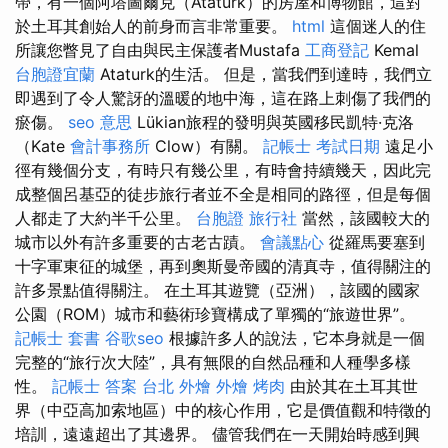
帶，有一個阿塔圖爾克（Ataturk）的房屋和博物館，這對
於土耳其創始人的前身而言非常重要。
html
這個迷人的住
所讓您瞥見了自由與民主保護者Mustafa
工商登記
Kemal
台胞證宜蘭
Ataturk的生活。 但是，當我們到達時，我們立
即遇到了令人驚訝的溫暖的地中海，這在路上刺傷了我們的
瘀傷。
seo 意思
Lükian旅程的發明與英國移民凱特·克洛
（Kate
會計事務所
Clow）有關。
記帳士 考試日期
遠足小
徑有幾個分支，有時只有幾公里，有時會持續幾天，因此完
成整個呂基亞的徒步旅行者並不全是相同的路徑，但是每個
人都走了大約半千公里。
台胞證 旅行社
當然，該國較大的
城市以外有許多重要的古老古蹟。
會議點心
從羅馬要塞到
十字軍東征的城堡，再到奧斯曼帝國的清真寺，值得關注的
許多景點值得關注。 在土耳其遊覽（亞洲），該國的國家
公園（ROM）城市和藝術珍寶構成了單獨的“旅遊世界”。
記帳士 套書
谷歌seo
根據許多人的說法，它本身就是一個
完整的“旅行次大陸”，具有無限的自然品種和人種學多樣
性。
記帳士 答案
台北 外燴
外燴 烤肉
由於其在土耳其世
界（中亞高加索地區）中的核心作用，它是價值觀和特徵的
培訓，遠遠超出了其邊界。 儘管我們在一天開始時感到興