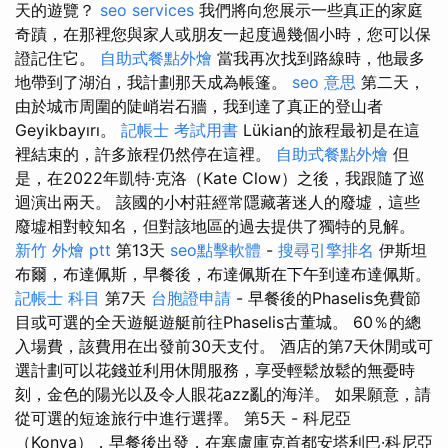
天的遊覽？
seo services
我們將向您展示一些真正的家庭
奇蹟，在那裡您與家人或朋友一起度過幾個小時，您可以保
證記住它。
自助式餐點外燴
當我再次找到路線時，他最多
地帶到了湖泊，我計劃那天成為帳篷。
seo 意思
第二天，
由於城市周圍的陡峭岩石牆，我到達了真正的登山者
Geyikbayırı。
記帳士 考試用書
Lükian的旅程最初是在這
裡結束的，許多旅程仍然停在這裡。
自助式餐點外燴
但
是，在2022年凱特·克洛（Kate Clow）之後，我跟隨了巡
迴演出兩天。 該國的小村莊經常隱藏著迷人的廢墟，這些
廢墟相對較知名，但對該地區的過去提供了獨特的見解。
新竹 外燴 ptt
第13天
seo點擊軟體
-
搜尋引擎排名
伊斯坦
布爾，布達佩斯，早餐後，布達佩斯在下午到達布達佩斯。
記帳士 科目
第7天
台胞證申請
- 早餐後的Phaselis免費節
目或可選的全天遊艇遊艇前往Phaselis古董城。 60％的總
入場費，該費用在出發前30天支付。 酒店的第7天休閒或可
選計劃可以花錢並利用休閒服務，享受輕鬆放鬆的無憂時
刻，金色的陽光以及令人眼花azz亂的海洋。 如果願意，請
從可選的短途旅行中進行選擇。 第5天 - 科尼亞
（Konya），早餐後出發，在塞盧庫克首都安塔利巴·科尼亞