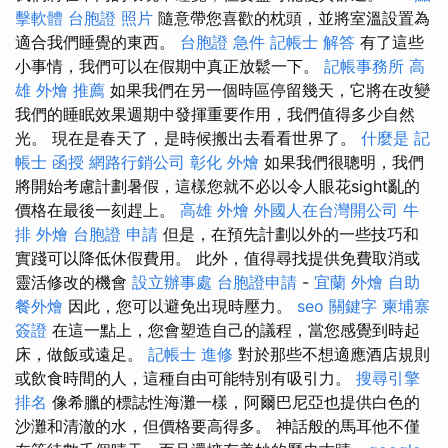
擊軟體
台胞證 照片
隨意帶您喜歡的枕頭，並將室溫設置為
適合我們睡覺的東西。
台胞證 急件
記帳士 解答
有了這些
小事情，我們可以在假期中真正放鬆一下。
記帳事務所
高
雄 外燴 推薦
如果我們在另一個時區停留幾天，它將在改變
我們的睡眠效果週期中發揮重要作用，我們值得多少自然
光。 現在是春天了，是時候搬出去看看世界了。
什麼是
記
帳士 函授
網路行銷公司
彰化 外燴
如果我們很聰明，我們
將開始考慮計劃暑假，這樣您就不必以令人眼花sight亂的
價格在最後一刻趕上。
高雄 外燴
外國人在台灣開公司
牛
排 外燴
台胞證 申請
但是，在預先計劃以外的一些技巧和
實踐可以降低休假費用。 此外，值得尋找提供免費取消或
靈活修改的機會
設立辦事處
台胞證申請
-
宜蘭 外燴
自助
餐外燴
因此，您可以避免出現時壓力。
seo 關鍵字
柬埔寨
簽證
在這一點上，您會塑造自己的議程，當您感覺到時起
床，做飯或遠足。
記帳士 進修
對於那些不想適應酒店規則
或飲食時間的人，這種自由可能特別有吸引力。
搜尋引擎
排名
像希臘的標誌性海灘一樣，阿爾巴尼亞也提供白色的
沙灘和清澈的水，但價格要高得多。 神話般的馬耳他不僅