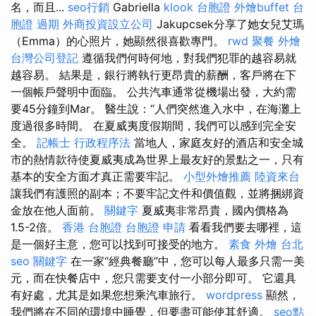
名，而且...
seo行銷
Gabriella
klook 台胞證
外燴buffet
台
胞證 過期
外商投資設立公司
Jakupcsek分享了她女兒艾瑪
（Emma）的心照片，她顯然很喜歡專門。
rwd
聚餐 外燴
台灣公司登記
遵循我們何時何地，對我們犯罪的越容易就
越容易。 結果是，銀行將執行更昂貴的薪酬，客戶將在下
一個帳戶聲明中面臨。 公共汽車通常從機場出發，大約需
要45分鐘到Mar。 醫生說：“人們突然進入水中，在海灘上
度過很多時間。 在夏威夷度假期間，我們可以感到完全安
全。
記帳士 行政程序法
當地人，家庭友好的酒店和安全城
市的熱情款待使夏威夷成為世界上最友好的景點之一，只有
基本的安全方面才真正需要牢記。
小型外燴推薦
陸資來台
讓我們有護照的副本；不要牢記文件和價值觀，並將捆綁資
金放在他人面前。
關鍵字
夏威夷非常昂貴，國內價格為
1.5-2倍。
香港 台胞證
台胞證 申請
看看我們要去哪裡，這
是一個好主意，您可以找到可接受的地方。
素食 外燴 台北
seo 關鍵字
在一家“經典餐廳”中，您可以每人最多只需一美
元，而在快餐店中，您只需要支付一小部分即可。 它還具
有好處，尤其是如果您想乘汽車旅行。
wordpress
顯然，
我們將在不同的環境中睡覺，但要盡可能使其舒適。
seo點