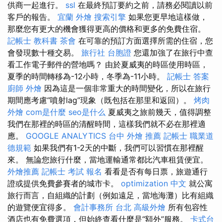
供商一起進行。
ssl
在最終預訂要約之前，請務必閱讀以前
客戶的報告。
宜蘭 外燴
搜索引擎
如果您更早地這樣做，
那麼您有更大的機會獲得更高的價格和更多的免費住宿。
記帳士 教科書
茶會
在可靠的預訂方面選擇所需的住宿，您
會發現數十種交易。
旅行社 台胞證
您還加強了在旅行中查
看工作電子郵件的營地嗎？ 由於夏威夷的時區使用時區，
夏季的時間轉移為-12小時，冬季為-11小時。
記帳士 答案
廚師 外燴
因為這是一個非常重大的時間變化，所以在旅行
期間應考慮“噴射lag”現象（既包括在那里和返回）。
烤肉
外燴
com是什麼
seo是什么
夏威夷之旅前幾天，值得調整
我們在那裡的時區的清醒時間，這樣我們就不必在那裡適
應。
GOOGLE ANALYTICS
台中 外燴 推薦
記帳士 職業道
德規範
如果我們有1-2天的中斷，我們可以習慣在那裡醒
來。 無論您旅行什麼，當地運輸通常都比汽車租賃便宜。
外燴推薦
記帳士 考試 報名
看看是否有每日票，旅遊通行
證或提供免費參賽者的城市卡。
optimization 中文
就公寓
旅行而言，自組織的計劃（例如遠足，當地海灘）比有組織
的遊覽便宜得多。
會計事務所 台北
高級外燴
所有包容性
酒店也有免費選項，但始終查看什麼是“額外”服務。
卡式台