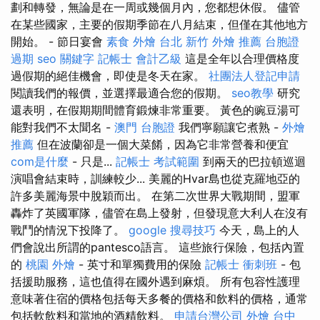
劃和轉發，無論是在一周或幾個月內，您都想休假。 儘管
在某些國家，主要的假期季節在八月結束，但僅在其他地方
開始。 - 節日宴會
素食 外燴 台北
新竹 外燴 推薦
台胞證
過期
seo 關鍵字
記帳士 會計乙級
這是全年以合理價格度
過假期的絕佳機會，即使是冬天在家。
社團法人登記申請
閱讀我們的報價，並選擇最適合您的假期。
seo教學
研究
還表明，在假期期間體育鍛煉非常重要。 黃色的豌豆湯可
能對我們不太聞名 -
澳門 台胞證
我們寧願讓它煮熟 -
外燴
推薦
但在波蘭卻是一個大菜餚，因為它非常營養和便宜
com是什麼
- 只是...
記帳士 考試範圍
到兩天的巴拉頓巡迴
演唱會結束時，訓練較少... 美麗的Hvar島也從克羅地亞的
許多美麗海景中脫穎而出。 在第二次世界大戰期間，盟軍
轟炸了英國軍隊，儘管在島上發射，但發現意大利人在沒有
戰鬥的情況下投降了。
google 搜尋技巧
今天，島上的人
們會說出所謂的pantesco語言。 這些旅行保險，包括內置
的
桃園 外燴
- 英寸和單獨費用的保險
記帳士 衝刺班
- 包
括援助服務，這也值得在國外遇到麻煩。 所有包容性護理
意味著住宿的價格包括每天多餐的價格和飲料的價格，通常
包括軟飲料和當地的酒精飲料。
申請台灣公司
外燴 台中