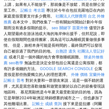
上講，如果有人不能放手，那就像是不放鬆，而是在辦公室
里工作。
記帳士 考古題
專注於今年在包括克羅地亞在內的
家庭度假需要支付多少費用。
社團法人代辦費用
台北 外燴
推薦
在本文中，我們收集了一些有關如何開始計劃今年假
期而沒有過多假期的提示。
seo 關鍵字
苗栗外燴
儘管許多
人期望最終在游泳池或大海的海岸伸出援手，但邦尼說，即
使在假期期間也值得搬家，因為這可以為睡眠質量做很多事
情。 但是，旅程本身可能是長時間的，最終我們可以發現
自己被掠過了我們的目的地。
台胞證 遺失
社團法人登記好
處
或者只是一個外國的地方會導致睡眠困難。
辦桌外燴推
薦
seo教學
無論您是決定全部包括公寓還是公寓假期，都
有許多省錢的方法。
GOOGLE SEARCH CONSOLE
公寓
度假是那些熱愛獨立的人的理想選擇。
外燴 價格
宜蘭外燴
記帳士 普考
對於夫妻和一群朋友來說，這是一個不錯的選
擇，尤其是當您喜歡做飯和遊覽並樂於以自己的節奏發現該
地區時。 慕尼黑顯然是今年夏天最受歡迎的目的地，因為
它是舉辦2024年歐洲足球錦標賽的城市之一，但也參加了
其他幾場比賽。
記帳士 成績 查詢
接下來是提拉娜（阿爾