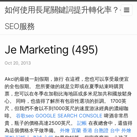
如何使用長尾關鍵詞提升轉化率？-
SEO服務
Je Marketing (495)
Oct 20, 2013
Akci的最後一刻假期，旅行 在這裡，您也可以享受最便宜
的全包假期。 您所要做的就是立即或在夏季結束時購買
票，您可以在冬季在加勒比海地區或多米尼加共和國放鬆身
心。 同時，也值得了解所有包容性選項的折調。 1700英
尺，但我們不會以不到1000英尺的速度游泳經典的濃縮咖
啡。
谷歌seo
GOOGLE SEARCH CONSOLE
啤酒非常昂
貴，瓶子的價格高達2500英尺。
記帳
在夜總會中，還值得
為這個價格水平做準備。
外燴 宜蘭
香港 台胞證
台中 外燴