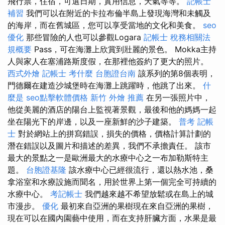
飛行票，住宿，可選日期，實用信息，天氣等等。
記帳士
補習
我們可以在附近的卡拉布倫半島上發現海灣和未觸及
的海岸，而在舊城區，您可以享受當地的文化和美食。
seo
優化
那些冒險的人也可以參觀Logara
記帳士 稅務相關法
規概要
Pass，可在海灘上欣賞到壯麗的景色。 Mokka主持
人與家人在塞浦路斯度假，在那裡他簽約了更大的照片。
西式外燴
記帳士 考什麼
台胞證台南
該系列的第8個表明，
門德爾在建造沙城堡時在海灘上跳躍時，他跳了出來。
什
麼是
seo點擊軟體價格
新竹 外燴 推薦
在另一張照片中，
他從美麗的酒店的陽台上監視著景觀，最後和他的媽媽一起
坐在陽光下的岸邊，以及一座新鮮的沙子建築。
普考 記帳
士
對於網站上的拼寫錯誤，損失的價格，價格計算計劃的
潛在錯誤以及圖片和描述的差異，我們不承擔責任。 該市
最大的景點之一是歐洲最大的水療中心之一布加勒斯特主
題。
台胞證基隆
該水療中心已經很流行，還以熱水池，桑
拿浴室和水療設施而聞名，用於世界上第一個完全可持續的
水療中心。
考記帳士
我們越來越不希望放鬆或在島上的城
市漫步。
優化
最初來自亞洲的果樹現在來自亞洲的果樹，
現在可以在國內園藝中使用，而在支持肝臟方面，水果是最