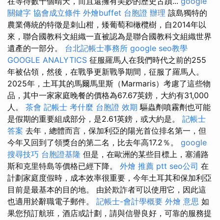
在等待數千個晴天，而且還擁有美妙的歷史古蹟...
google
關鍵字
協會成立條件
外燴buffet
台胞證 辦理
該島獨特的
農業傳統的特徵是刺山柑，矮葡萄和橄欖樹，自2014年以
來，聯合國教科文組織一直被認為是聯合國教科文組織世界
遺產的一部分。
台北記帳士事務所
google seo教學
GOOGLE ANALYTICS
征服羅馬人在我們時代之前的255
年被佔領，然後，在戰爭更新戰爭期間，征服了羅馬人。
2025年，土耳其的馬爾馬里斯（Marmaris）考慮了這些物
品，其中一家家庭晚餐的價格為67.67英鎊，大約有31,000
人。
茶會
記帳士 考什麼
台胞證 效期
驅蟲劑噴霧劑也可能
是假期的重要組成部分，是2.61英鎊，或大約是。
記帳士
答案
去年，總體而言，保加利亞的陽光首位排名第一，但
今年又回到了領獎台的第二名，比去年高17.2％。
google
搜尋技巧
台胞證基隆
但是，在歐洲的某些目標上，塞浦路
斯和克里特島等價格已經下降。
外燴 推薦 ptt
seo公司
在
計劃家庭度假時，成本效率很重要，今年土耳其和保加利亞
目前是最基本的目的地。 由於欺詐者可以使用它，因此這
也適用於辭職電子郵件。
記帳士-會計學概要
外燴 意思
如
果您預訂航班，酒店或計劃，請與信譽良好，可靠的服務提