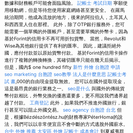
數據和財務帳戶可能會面臨風險。
記帳士 考試日期
寧願使
用移動網，但是等待您使用家庭網絡甚至更安全。 在羅馬
統治期間，他成為流放的地方，後來的阿拉伯人，土耳其人
和西西里人住在那裡。 此外，除了OTP銀行服務外，您可
能需要一個單獨的外匯帳戶，甚至需要單獨的外幣卡，因為
基於Forint的信用卡不再可用折扣貨幣。 當然，Revolut和
Wise為其他銀行提供了有利的匯率。 因此，建議拒絕外
國，應付付款並以原始貨幣付款。 基於Forint的信用卡操作
進行了複雜的轉換轉換，其確切匯率只能在幾天后揭示。
但是，國內$ one hundred fifty
新竹 外燴
台胞證 申請
seo marketing
台胞證
seo教學
法人是什麼意思
記帳士考
試 書
,000的自由現金提取無效。 您可以在國外提取現金，
這是最昂貴的銀行業務之一。
seo是什么
與國外的傳統貨
幣付款相比，外幣兌換的優惠還要多，更不用說我們邊界超
越了付款。
工商登記
此外，如果我們不推進外國旅行，銀
行甚至可以阻止外國交易。
seo agency
台胞證 台北
但
是，根據Bézdészöntész.hu的財務專家PéterHoma的說
法，我們可以以非常便宜且不會中斷的方式逃脫外國薪水。
台中 外燴 推薦
大安區 外燴
記帳士 成本會計
到夏威夷群