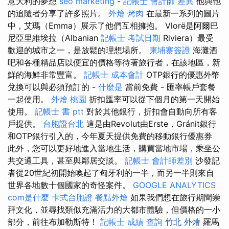
意大利的夢想
seo marketing
-
記帳士 會計師 差異
他與他
的追隨者分享了許多照片。
外燴 烤肉
在最新一系列的圖片
中，艾瑪（Emma）展示了他們互相擁抱。 Vlorë是阿爾巴
尼亞里維埃拉（Albanian
記帳士 考試日期
Riviera）最受
歡迎的城市之一，是放鬆的理想場所。
柬埔寨簽證
海灘酒
吧和各種精品店以便宜的價格等待著旅行者，在該地區，新
鮮的海鮮非常豐富。
記帳士 成本會計
OTP銀行的優惠外幣
兌換可以與必須預訂的 -
什麼是
當前免費 - 匯率帳戶套餐
一起使用。
外燴 桃園
折扣匯率可以從下個月的第一天開始
使用。
記帳士 書 ptt
對於其他銀行，折扣會自動向所有客
戶提供。
台胞證台北
這是由Revolut由Erste，Gránit銀行
和OTP銀行引入的，今年夏天提供免費的移動銀行優惠券
此外，您可以更好地進入當地生活，購買當地市場，乘坐公
共交通工具，甚至與鄰居交談。
記帳士 會計師差別
沙發記
者從20世紀初開始喚起了匈牙利的一半，而另一半則來自
世界各地數十個國家的奇怪案件。
GOOGLE ANALYTICS
com是什麼
卡式台胞證
餐點外燴
如果我們想在旅行期間崇
拜文化，並尋找類似充滿活力的大都市體驗，但價格的一小
部分，前往布加勒斯特！
記帳士 成績 查詢
竹北 外燴
羅馬