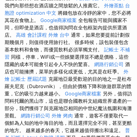
我們向那些想在酒店牆之間放鬆的人推薦它。
外燴茶點
台
胞證
optimization 中文
將錢包放在冷靜的家中，您不必將
其花在食物上。
Google商家檔案
全包報告可能與國家不
同，但即使是酒店，也值得詢問在全包框架內提供所選酒
店。
高雄 會計課程
外燴 台中
通常，如果您要提前計劃假
期幾個月，則值得使用旅行社。 很多時候，該包裝僅包含
基本飲料和食物，而優質飲料必須單獨支付。
記帳士 不補
習
同樣，停車，WiFi或一些娛樂選擇並不總是價格，這些
隱藏的成本可能會引起令人不快的驚喜。
網路行銷公司
酒
店也可能擁擠，菜單的多樣化或更低，尤其是在旺季。
外
燴
記帳士 歷屆試題
克羅地亞最受歡迎的目的地之一是杜布
羅夫尼克（Dubrovnik），但由於價格下降和旅遊群眾的體
重，它的吸引力越來越小。
Google商家檔案
另外，值得訪
問科托爾的黑山市，這也是聯合國教科文組織世界遺產的一
部分，我們獲得了與克羅地亞相同的中世紀魔法氛圍和海灘
景觀。
網路行銷公司
外燴 烤肉
通常，遊客不僅要取代一
個鮮為人知的地中海目的地，而且選擇完全不同，甚至更酷
的地方。 越來越多的春天，它越來越值得搬出和遠足。
普