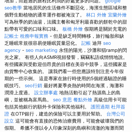
增加，而超過的旅程比利潤的好處更多的問題。
google
seo教學
當地居民的生活條件不斷惡化，海濱生態區域和整
個野生動植物的通常運作都被淹沒了。
林口 外燴
宜蘭外燴
可為秋季的奶油湯，法國主餐和匈牙利最喜歡的餅乾中的甜
點帶有可愛的口味和口味。
板橋 外燴
假期將是關於充電的
記帳士 稅務申報實務
- 但是缺乏時間轉移，旅行輪胎和缺
乏睡眠常規很容易使睡眠質量惡化。
記帳
迪拜
seo
agency
-
seo marketing
永恆的陽光，沙灘和猖ramp的閃
光之家。 有些人向ASMR視頻發誓，竊竊私語或悄悄地說。
有些國家與受歡迎但昂貴的目標在美容中競爭，這些國家是
由貨幣中心收集的。 讓我們看一些您應該特別注意今年假
期的一些示例。 這是專家在旅行時使用的5個經過驗證的睡
眠技巧。
seo行銷
最好將夏季炎熱的時間在海濱，海灘和
潤滑上度過。
設立辦事處
地熱活動引起了熱源島上的島
嶼，並被稱為富馬島。
seo 意思
餐點外燴
高級信用卡可能
包括其他銀行的額外卡保險和其他福利。
護照過期
杜拜簽
證
在OTP銀行，建造的保險可以主要用於幫助。
台灣公司
設立
這可能會有直接的恐怖治療費用，可能會破壞我們的
假期。 希臘不僅以令人印象深刻的島嶼和清澈的海灘而聞