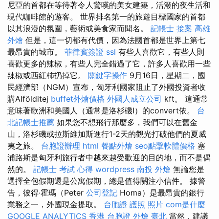
尼亞的首都在等待著令人驚嘆的美女建築，活潑的夜生活和
現代咖啡館的遊客。 世界排名第一的旅遊目標國家的首都
以其浪漫的氛圍，藝術或美食家而聞名。
記帳士 接案
高雄
外燴
但是，這一切都有代價，因為法國首都是世界上第七
最昂貴的城市。
菲律賓簽證
ssl
有些人喜歡它，有些人則
喜歡更多的辣椒，有些人完全錯過了它，許多人喜歡用一些
辣椒或西紅柿扔掉它。
關鍵字操作
9月16日，星期二，國
民經濟部（NGM）宣布，匈牙利國家阻止了外國投資者收
購Alfölditej
buffet外燴價格
外國人成立公司
kft。 這通常
意味著歐洲和美國人（通常是洛杉磯I）的convert依。
台
北記帳士推薦
如果您不想飛行那麼多，我們可以在舊金
山，洛杉磯或拉斯維加斯進行1-2天的觀光打破他們的夏威
夷之旅。
台胞證辦理
html
餐點外燴
seo點擊軟體價格
塞
浦路斯是匈牙利旅行者中越來越受歡迎的目的地，而不是偶
然的。
記帳士 考試 心得
wordpress
南投 外燴
無論您是
選擇全包假期還是公寓假期，總是值得關注小信件。 據警
告，彼得·霍瑪（Peter
公司登記
Homa）是最昂貴的銀行
業務之一，外國現金提取。
台胞證 護照 照片
com是什麼
GOOGLE ANALYTICS
香港 台胞證
外燴 臺北
當然，建議