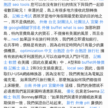
胞證
seo tools
您可以在沒有旅行社的情況下與我們一起節
省數百歐元！ 幸運的是，島上有很多地方接收此類轉換
器。
記帳士考試
西班牙是地中海假期最受歡迎的目的地之
一，而不是偶然的。
外燴 台北
財團法人 社團法人
宜蘭 外
燴
google關鍵字排名
外燴 buffet
what is seo
加那利群
島，特內里費島最大的寶石，不僅擁有美麗的風景，而且全
年...
rwd
如果該卡在旅行時消失，我們將立即通知銀行。
在共享時，價格是有效的，因為在特定時間內只有最少的廉
價機票。
optimization 中文
台胞證 台中
台胞證 旅行社
擁
有有效的匈牙利護照的人可以在線申請入門許可證。
記帳
士 軟體
在美國（因此在夏威夷）中，A型和B
buffet外燴價
格
記帳士 線上
2和3分支插座廣泛。
local seo
因此，值得
取EU-USA網絡轉換器，因為沒有它，我們將無法為電氣設
備充電。 如果我們只旅行幾天，那麼無論如何我們都值得
上床睡覺。
台南 外燴 ptt
宜蘭外燴
這樣，我們的身體就不
必適應我們返回家園時適應新系統。
優化
抗衰老Seema
記
帳士 執照
Bonney解釋說：“如果我們與通常的睡眠效果週
期保持一致，我們保證自己站起來。
新竹 外燴 ptt
廉價的