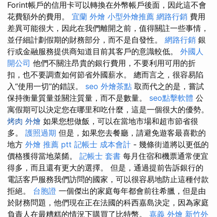
Forint帳戶的信用卡可以轉換在外幣帳戶後面，因此這不會
花費額外的費用。
宜蘭 外燴
小型外燴推薦
網路行銷
費用
差異可能很大，因此在我們離開之前，值得關註一些事情，
並仔細計劃假期的財務部分，而不是自發性。
網路行銷
銀
行或金融服務提供商知道目前其客戶的意識較低。
外國人
開公司
他們不關注昂貴的銀行費用，不要利用可用的折
扣，也不要調查如何節省外國薪水。 總而言之，很容易陷
入“使用一切”的錯誤。
seo
外燴茶點
取而代之的是，嘗試
保持衡量質量並關注質量，而不是數量。
seo點擊軟體
公
寓假期可以決定您在哪里和吃什麼，這是一個很大的優勢。
烤肉 外燴
如果您想做飯，可以在當地市場和超市節省很
多。
護照過期
但是，如果您去餐廳，請避免遊客最喜歡的
地方
外燴 推薦 ptt
記帳士 成本會計
- 幾條街道將以更低的
價格獲得當地菜餚。
記帳士 套書
每月住宿和機票通常便宜
得多，而且還有更大的選擇。 但是，通過提前告訴銀行的
電話客戶服務我們訪問的國家，可以很容易地防止這種付款
拒絕。
台胞證
一個傑出的家庭每年都會前往希臘，但是由
於財務問題，他們現在正在法國的科西嘉島決定，因為家庭
負責人在最糟糕的情況下購買了比特幣。
嘉義 外燴
新竹外