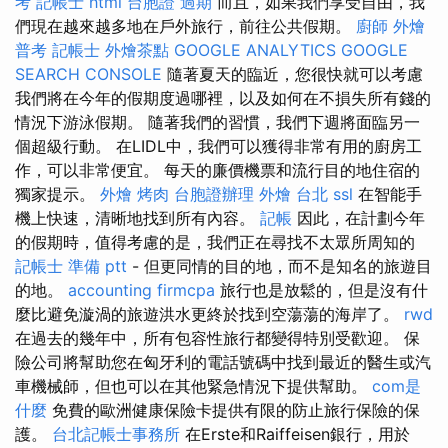
考 記帳士
html
台胞證 過期
而且，如果我們享受自由，我
們現在越來越多地在戶外旅行，前往公共假期。
廚師 外燴
普考 記帳士
外燴茶點
GOOGLE ANALYTICS
GOOGLE
SEARCH CONSOLE
隨著夏天的臨近，您很快就可以考慮
我們將在今年的假期度過哪裡，以及如何在不損失所有錢的
情況下游泳假期。 隨著我們的習慣，我們下週將面臨另一
個超級行動。 在LIDL中，我們可以獲得非常有用的廚房工
作，可以非常便宜。 每天的廉價機票和流行目的地住宿的
獨家提示。
外燴 烤肉
台胞證辦理
外燴 台北
ssl
在智能手
機上快速，清晰地找到所有內容。
記帳
因此，在計劃今年
的假期時，值得考慮的是，我們正在尋找不太眾所周知的
記帳士 準備 ptt
- 但更同情的目的地，而不是知名的旅遊目
的地。
accounting firmcpa
旅行也是放鬆的，但是沒有什
麼比避免漩渦的旅遊洪水更終於找到空蕩蕩的海岸了。
rwd
在過去的幾年中，所有包容性旅行都變得特別受歡迎。 保
險公司將幫助您在匈牙利的電話號碼中找到最近的醫生或汽
車機械師，但也可以在其他緊急情況下提供幫助。
com是
什麼
免費的歐洲健康保險卡提供有限的防止旅行保險的保
護。
台北記帳士事務所
在Erste和Raiffeisen銀行，用於