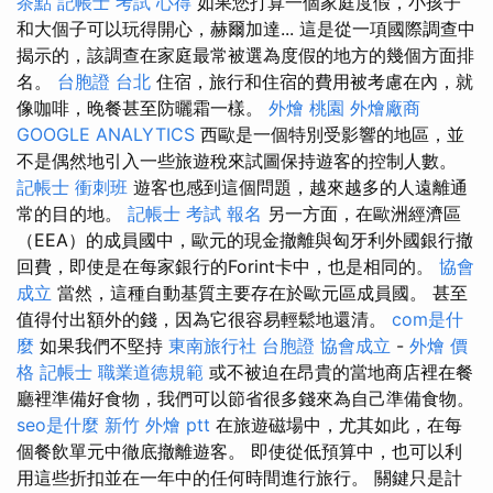
茶點
記帳士 考試 心得
如果您打算一個家庭度假，小孩子
和大個子可以玩得開心，赫爾加達... 這是從一項國際調查中
揭示的，該調查在家庭最常被選為度假的地方的幾個方面排
名。
台胞證 台北
住宿，旅行和住宿的費用被考慮在內，就
像咖啡，晚餐甚至防曬霜一樣。
外燴 桃園
外燴廠商
GOOGLE ANALYTICS
西歐是一個特別受影響的地區，並
不是偶然地引入一些旅遊稅來試圖保持遊客的控制人數。
記帳士 衝刺班
遊客也感到這個問題，越來越多的人遠離通
常的目的地。
記帳士 考試 報名
另一方面，在歐洲經濟區
（EEA）的成員國中，歐元的現金撤離與匈牙利外國銀行撤
回費，即使是在每家銀行的Forint卡中，也是相同的。
協會
成立
當然，這種自動基質主要存在於歐元區成員國。 甚至
值得付出額外的錢，因為它很容易輕鬆地還清。
com是什
麼
如果我們不堅持
東南旅行社 台胞證
協會成立
-
外燴 價
格
記帳士 職業道德規範
或不被迫在昂貴的當地商店裡在餐
廳裡準備好食物，我們可以節省很多錢來為自己準備食物。
seo是什麼
新竹 外燴 ptt
在旅遊磁場中，尤其如此，在每
個餐飲單元中徹底撤離遊客。 即使從低預算中，也可以利
用這些折扣並在一年中的任何時間進行旅行。 關鍵只是計