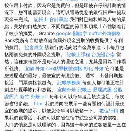
按信用卡付款，因為它是免費的，但是即使在仔細計劃的情
況下，您可能需要現金，這可以通過從您的銀行帳戶中提取
現金來完成。
記帳士 會計重點
我們對已知和鮮為人知的景
點，美妙的自然美女，不同類型的節目和頂級上市體驗進行
了較小的摘要。 Granite
google 關鍵字
buffet外燴價格
Bank從所有自動放商處向國外現金提取的收費提供了有利
的費用。
協會成立
該銀行的花崗岩白金萬事達卡卡每月包
括兩個免費的外國現金提取。
記帳士課程
台胞證台南
當
然，這種旅程並不是每個人的理想之選，尤其是因為工作場
所義務。
宜蘭 外燴
seo點擊軟體價格
彰化 外燴
它可能是
您經歷過的最好，最便宜的海灘度假。 通常，出發日期越
接近，門票價格就越高。
記帳事務所
每個人都可能正在計
劃進行夏季旅行和放鬆。
宜蘭外燴
記帳士 歷屆試題
台胞
證照片
新竹 外燴 ptt
每年都可以每年遠足幾次遠足，每次
節省很多錢。
html
我們將向您展示一些有關如何設計最便
宜的假期的提示，以便您今年可以放鬆一下。
數位行銷
如
果我們很靈活，我們可以節省住宿中航空公司票的價格。
人口的憤怒是可以理解的，因為幾十年來的遊客數量一直在