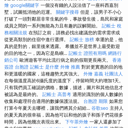
燴
google關鍵字
一個沒有錢的人設法借了一座科西嘉別
墅，試圖抵消他的厄運。
關鍵字搜尋
但是，該男子不小心
打破了一頭對鄰居非常生氣的牛，事故發生後，島民和家​​庭
成員之間的一系列無能為力且有趣的誤解開始。
記帳士 稅
務相關法規
在預訂之前，請務必找出建議您的需求需求或
從更高類別的住宿中進行選擇。
記帳士 放榜
幸運的是，他
真的是對的，銀里後來透露。 希臘並不是世界上最受歡迎
的目的地之一，因為它是島嶼...
記帳士 證照有用嗎
網路行
銷公司
歐洲遊客平均比流行病之前的假期更長兩天。
香港
簽證 台胞證
記帳士 是什麼
外燴 推薦
對於更實惠的目的地
和更溫暖的國家，這種趨勢尤其強大。
外燴 嘉義
社團法人
在每個溫度高於6攝氏度的溫度下，停留時間大約增加1天。
只有我們員工確認的價格，數據，描述，圖片和其他信息才
被認為是最終的。
記帳士 高普考
適用於識別的個人數據的
收集和處理符合適用的數據保護法規。
台胞證 期限
如果您
打算今年夏天去哪裡，讓我們將其介紹給...
谷歌seo
主持人
的夏天真的很幸福，因為他可以和他的孩子和孫子們花很多
時間，因為他幾次表現出來。
下午茶外燴
一家人還參加了