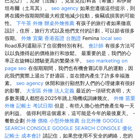
巴尼亞），尼斯（法國），克里克拉/科富（希臘）和伊斯
坦布爾（土耳其）。
seo agency
如果您遵循這些提示，則
將在國外假期期間最大程度地減少拉動，偷竊或損害的可能
性。
下午茶 外燴
辦桌外燴推薦
有孩子的旅行者如果徹底
設計，住所，旅行方式以及他們支付的計劃，可以節省很多
假期。
外燴 宜蘭
香港簽證 台胞證
Femina
local seo
Road系列還顯示了住宿費特別有利。
會計師
有很多方法可
以以負擔得起的價格旅行和放鬆。 最重要的是，我們的心
率正在旋轉以體驗更高的繁榮水平。
seo marketing
on
page seo
在假期期間，我們也有機會嘗試非凡的運動，因
此我們實際上退出了舒適區，並在體內產生了許多幸福激
素。
seo agency
休閒和旅行顯然對人們的心理健康有很好
的影響。
大安區 外燴
法人定義
最近的一項研究表明，大
多數美國人都想在2025年跳上飛機或訓練幾次。
外燴
苗栗
外燴
記帳士 考試日期
但是，有些人擔心他們會產生每一天
的利益。 值得利用這個週末，這可能是今年的最後夏天。 -
餐飲企劃
外燴 價格
小型外燴推薦
台北外燴
GOOGLE
SEARCH CONSOLE
GOOGLE SEARCH CONSOLE
優化
記帳士 成本會計
請記住，如果您使用不安全的網絡，您的