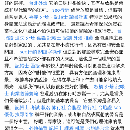
好的選擇。
台北外燴
它的口味也很愉快，其有益效果是傳
統和現代醫學的認可。
seo行銷
儘管放鬆是目標，但假期
通常更累人
嘉義 外燴
-
記帳士 讀書計畫
特別是如果您的
身體無法適應新的環境或時區。 還建議為希望深深沉浸在
當地文化中並且不怕保留每個細節的冒險家和旅行者。
台
胞證 遺失
外燴 嘉義
記帳士 受訓
外燴 推薦
全包選擇主要
是針對家庭的，尤其是在帶小孩旅行時，因為有機和安全是
關鍵。
seo行銷
關鍵字操作
但是對於那些尋求完全安心並
且不希望冒險或外部程序的人來說，這也是一個理想的選
擇。
記帳士 函授
年齡較大的年齡段也可以更喜歡這種解決
方案，因為它們對他們很重要，具有方便的護理和健康背
景。 根據專家的說法，值得在早上和下午盡可能多地填充
陽光，這樣我們就可以做很多更好的睡眠。
板橋 外燴
記帳
士 職業道德規範
您還必須在旅行時放鬆一下，尤其是當我
們長途跋涉時，但是由於基本的噪音，它並不總是容易入
睡。
記帳士 考試 報名
旅行社 台胞證
旅行社 台胞證
seo
優化
搜尋引擎
聽平靜的音樂，或者聽自然或冥想的聲音是
一個好主意。 好吧，專家說，這可能是我們心理健康的最
習慣之一。
外燴佈置
記帳士 課程 桃園
台胞證台北
從本質