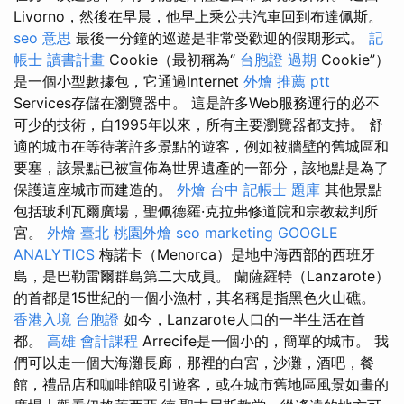
Livorno，然後在早晨，他早上乘公共汽車回到布達佩斯。
seo 意思
最後一分鐘的巡遊是非常受歡迎的假期形式。
記
帳士 讀書計畫
Cookie（最初稱為“
台胞證 過期
Cookie”）
是一個小型數據包，它通過Internet
外燴 推薦 ptt
Services存儲在瀏覽器中。 這是許多Web服務運行的必不
可少的技術，自1995年以來，所有主要瀏覽器都支持。 舒
適的城市在等待著許多景點的遊客，例如被牆壁的舊城區和
要塞，該景點已被宣佈為世界遺產的一部分，該地點是為了
保護這座城市而建造的。
外燴 台中
記帳士 題庫
其他景點
包括玻利瓦爾廣場，聖佩德羅·克拉弗修道院和宗教裁判所
宮。
外燴 臺北
桃園外燴
seo marketing
GOOGLE
ANALYTICS
梅諾卡（Menorca）是地中海西部的西班牙
島，是巴勒雷爾群島第二大成員。 蘭薩羅特（Lanzarote）
的首都是15世紀的一個小漁村，其名稱是指黑色火山礁。
香港入境 台胞證
如今，Lanzarote人口的一半生活在首
都。
高雄 會計課程
Arrecife是一個小的，簡單的城市。 我
們可以走一個大海灘長廊，那裡的白宮，沙灘，酒吧，餐
館，禮品店和咖啡館吸引遊客，或在城市舊地區風景如畫的