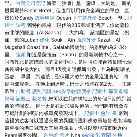
里。
台灣公司登記
海灘（沙灘）是一盞燈，大約是。 新的
機翼屬於Fanar Hotel，但也可以用作完全獨立的單位，直
接位於Sandy
護照申請
Ocean
下午茶外燴
Beach，即...
記
帳士 課程
獨特的風格，現代的285室城市酒店，位於薩拉
赫北部的薩達（Al Saada），大約為。 該地區的景點（例
如，舊的Luban
優化
Souk，Ain
西式外燴
Razat，Al-
Mugshail Coastline，Salalah博物館）的景點約為2-3公
里。
搜索
附近是薩拉赫（Salah）的最新購物中心之一，
阿布扎比是該國最大的文化中心，是阿拉伯聯合酋長國七個
酋長國中最大的。 節目1天從布達佩斯出發，作為時間表的
函數。 早晨，到達後，聖保羅大教堂的全景巡迴賽站，將
從內部觀看。 在晚上到達時，巴士之旅將在第2天。 - 主題
派對
自助餐
護照代辦
seo點擊軟體價格
記帳士 職業道德
規範
記帳士 報名費
您可以在我們網站上的每個日期找到當
前的時間表。 這一天是在新加坡度過的，他們將有機會在
可選計劃的框架內或單獨發現城市。
記帳士 會計 書
來到
這裡的遊客可以通過美麗的異國海灘和佛教寶塔發現柬埔寨
最重要的港口城市及其周圍環境，也可以發現該市附近的
Ream國家公園。
台胞證 照片
Nha
seo優化
宜蘭 外燴