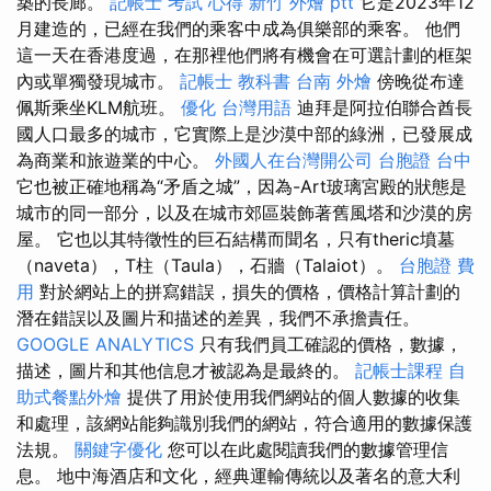
築的長廊。
記帳士 考試 心得
新竹 外燴 ptt
它是2023年12
月建造的，已經在我們的乘客中成為俱樂部的乘客。 他們
這一天在香港度過，在那裡他們將有機會在可選計劃的框架
內或單獨發現城市。
記帳士 教科書
台南 外燴
傍晚從布達
佩斯乘坐KLM航班。
優化 台灣用語
迪拜是阿拉伯聯合酋長
國人口最多的城市，它實際上是沙漠中部的綠洲，已發展成
為商業和旅遊業的中心。
外國人在台灣開公司
台胞證 台中
它也被正確地稱為“矛盾之城”，因為-Art玻璃宮殿的狀態是
城市的同一部分，以及在城市郊區裝飾著舊風塔和沙漠的房
屋。 它也以其特徵性的巨石結構而聞名，只有theric墳墓
（naveta），T柱（Taula），石牆（Talaiot）。
台胞證 費
用
對於網站上的拼寫錯誤，損失的價格，價格計算計劃的
潛在錯誤以及圖片和描述的差異，我們不承擔責任。
GOOGLE ANALYTICS
只有我們員工確認的價格，數據，
描述，圖片和其他信息才被認為是最終的。
記帳士課程
自
助式餐點外燴
提供了用於使用我們網站的個人數據的收集
和處理，該網站能夠識別我們的網站，符合適用的數據保護
法規。
關鍵字優化
您可以在此處閱讀我們的數據管理信
息。 地中海酒店和文化，經典運輸傳統以及著名的意大利