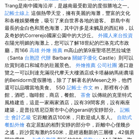
Trang是南中國海沿岸，是越南最受歡迎的度假勝地之一。
記帳士線上
這個熱帶天堂，擁有美麗的海灘，豐富的文化
和各種娛樂機會，吸引了來自世界各地的遊客。 群島中有
最長的金白色和黑色海灘，其中許多是未觸及的西紅柿，以
及奇妙的Correrejo國家公園中的大沙丘。
外國人來台投資
在陽光明媚的海灘上，您可以了解18世紀的巴洛克式市政
廳，而166
高雄 外燴 推薦
m高山的第9座聖塔芭芭拉城堡
（Santa
台胞證 代辦
Barbara
關鍵字優化
Castle）則可以
欣賞到港口和城市的壯麗景色。
外燴推薦
公司社團
港口遊
覽之一可以到達充滿現代摩天大樓酒店或卡塔赫納馬術農場
的Benidorm度假勝地，除了了解著名的Mesen之外，他們
還可以品嚐當地美食。 550
記帳士 作文
m，那裡有小酒
館，酒吧，咖啡館，商店，餐館。
茶會
以傳統的克里特式
風格建造，這是一家兩家酒店，設有39間客房，設有兩座
建築，是普拉塔尼亞斯市中心的gerani的安靜部分。
記帳
士 會計乙級
它距離酒店100米，只歡迎成人客人。
自助式
餐點外燴
在定居點​​的相對安靜的部分中，距離中心僅幾步
之遙，距沙質海灘約550米，是經過翻新的三層樓，42個房