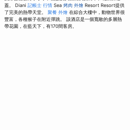
蓋。 Diani
記帳士 行情
Sea
烤肉 外燴
Resort Resort提供
了完美的熱帶天堂。
聚餐 外燴
在綜合大樓中，動物世界很
豐富，各種猴子在附近彈跳。 該酒店是一個寬敞的多層熱
帶花園，在藍天下，有170間客房。