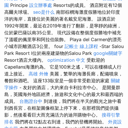
園
Principe
設立辦事處
Resorts的成員。 酒店附近有12個
高爾夫球場。
seo是什么
南部棕櫚海灘度假勝地位於印度
洋的海岸，直接位於美麗的著名戴安尼海灘。 該酒店於
1992年開業，最近在2019年進行了翻新，是寧靜的綠洲，
位於蒙巴薩以南35公里。 現代設備在整個度假勝地中補充
了溫暖的佩里寧和阿拉伯裝飾。 Playa del Carmen的漂亮
小城市距離酒店3公里。 four
記帳士 線上課程
-Star Salou
Park Resort I位於兩座建築物的Salou Park
google關鍵字
Resort酒店大樓內。
optimization 中文
受歡迎的
Capellans海灘約為。 它是100米之遙，可以在樓梯或人行
道上接近。
高雄 外燴
美麗，繁華的海灘長廊，配備噴泉，
餐館和酒吧。 這座133臥室是一個非常受歡迎的家庭
關鍵
字操作
- 友好的酒店，大約來自卡利拉市中心。 是開曼群
島，英國海外地區經濟，旅遊和文化中心的最大和最西端的
成員。
台胞證台中
到達後，我們將在半天的觀光之旅中看
到酋長宮，在框架圖像框架上停下來，在那裡我們提供攝
影，然後看看巨大而充滿活力的迪拜購物中心。
搜尋引擎
排名
我們將在12點左右到達，我們的登機將開始。
外資設