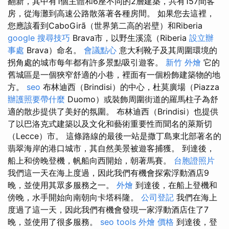
翻新，其中有1個主體和6座不同的2層建築，共有157間客
房，從海灘到高速公路散落著各種房間。 如果您去這裡，
您應該看到CaboGirã（世界第二高的岩壁）和Riberia
google 搜尋技巧
Brava市，以野生溪流（Riberia
設立辦
事處
Brava）命名。
會議點心
意大利靴子及其周圍環境的
拐角處的城市每年都有許多景點吸引遊客。
新竹 外燴
它的
舊城區是一個狹窄舒適的小巷，裡面有一個粉飾建築物的地
方。
seo
布林迪西（Brindisi）的中心，杜莫廣場（Piazza
辦護照要帶什麼
Duomo）或裝飾周圍街道的羅馬柱子為舒
適的散步提供了美好的氛圍。 布林迪西（Brindisi）也提供
了以巴洛克式建築以及文化和藝術重要性而聞名的萊斯切
（Lecce）市。 這條路線的最後一站是撒丁島東北部著名的
翡翠海岸的港口城市，其自然美景被遊客捕獲。 到達後，
船上和傍晚登機，帆船向西開始，朝著馬賽。
台胞證照片
我們這一天在海上度過，因此我們有機會探索浮動酒店9
晚，並使用其眾多服務之一。
外燴
到達後，在船上登機和
傍晚，水手開始向南朝向卡塔科隆。
公司登記
我們在海上
度過了這一天，因此我們有機會發現一家浮動酒店住了7
晚，並使用了很多服務。
seo tools
外燴 價格
到達後，登