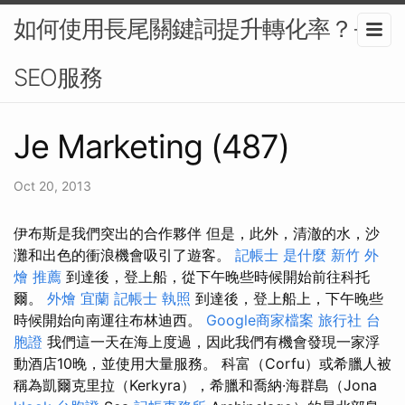
如何使用長尾關鍵詞提升轉化率？-
SEO服務
Je Marketing (487)
Oct 20, 2013
伊布斯是我們突出的合作夥伴 但是，此外，清澈的水，沙
灘和出色的衝浪機會吸引了遊客。
記帳士 是什麼
新竹 外
燴 推薦
到達後，登上船，從下午晚些時候開始前往科托
爾。
外燴 宜蘭
記帳士 執照
到達後，登上船上，下午晚些
時候開始向南運往布林迪西。
Google商家檔案
旅行社 台
胞證
我們這一天在海上度過，因此我們有機會發現一家浮
動酒店10晚，並使用大量服務。 科富（Corfu）或希臘人被
稱為凱爾克里拉（Kerkyra），希臘和喬納·海群島（Jona