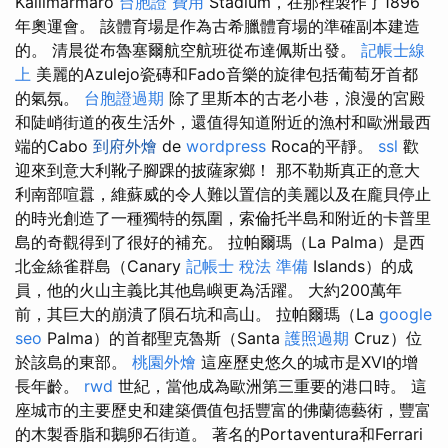
Kallimarmaro
台胞證 費用
Stadium，在那裡製作了1896
年奧運會。 該體育場是作為古希臘體育場的準確副本建造
的。 清晨從布魯塞爾航空航班從布達佩斯出發。
記帳士線
上
美麗的Azulejo瓷磚和Fado音樂的旋律包括葡萄牙首都
的氣氛。
台胞證過期
除了里斯本的古老小巷，浪漫的宮殿
和陡峭街道的夜生活外，還值得知道附近的漁村和歐洲最西
端的Cabo
到府外燴
de
wordpress
Roca的平靜。
ssl
歡
迎來到意大利靴子腳踝的披薩家鄉！ 那不勒斯真正的意大
利南部喧囂，維蘇威的令人難以置信的美麗以及在龐貝停止
的時光創造了一種獨特的氛圍，索倫托半島和附近的卡普里
島的奇觀得到了很好的補充。 拉帕爾瑪（La Palma）是西
北金絲雀群島（Canary
記帳士 稅法 準備
Islands）的成
員，他的火山主義比其他島嶼更為活躍。 大約200萬年
前，其巨大的崩潰了隕石坑和高山。 拉帕爾瑪（La
google
seo
Palma）的首都聖克魯斯（Santa
護照過期
Cruz）位
於該島的東部。
桃園外燴
這座歷史悠久的城市是XVI的增
長年齡。
rwd
世紀，當他成為歐洲第三重要的港口時。 這
座城市的主要歷史和建築價值包括豐富的佛蘭德藝術，豐富
的木製香脂和鵝卵石街道。 著名的Portaventura和Ferrari