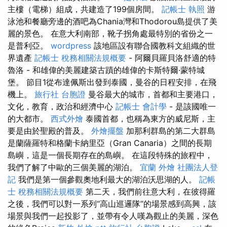
主樓（電梯）組成，共建造了199個房間。
記帳士 執照
游
泳池和餐廳旁邊的酒吧為Chania灣和Thodorou島提供了美
麗的景色。 在意大利南部，靴子拐角處最特別的省份之一
是普利亞。
wordpress
該地區設有聯合國教科文組織的世
界遺產
記帳士 稅務相關法規概要
- 阿爾貝羅貝洛舒適的特
魯洛 - 和雄偉的美麗建築古蹟的雄偉的卡斯特爾·蒙特城
堡。 節目1從布達佩斯出發到泰國，曼谷的日程安排，在飛
機上。
旅行社 台胞證
曼谷最大的城市，首都和主要港口，
文化，教育，政治和經濟中心
記帳士 會計學
- 是該國唯一
的大都市。
西式外燴
泰國首都，也稱為東方的威尼斯，主
要是由於聖殿的普及。
外燴擺盤
加那利群島的第二大群島
是蘭薩羅特和格蘭卡納里亞（Gran Canaria）之間的長期
島嶼，這是一個長期存在的島嶼。 在這段特殊的旅程中，
我們了解了中歐的三個美麗的湖泊。
宜蘭 外燴
社團法人登
記
我們是第一個參觀奧地利最大的湖泊沃思湖的人。
記帳
士 稅務相關法規概要
第二天，我們前往意大利，在彼得羅
之後，我們可以對一系列“高山巡邏隊”的場景感到高興，該
場景與我們一起投影了，並帶有令人嘆為觀止的美麗，深色