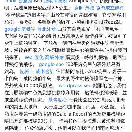
klook 台胞證
Sea
記帳事務所
Archipelago）的最北部島
嶼，距離阿爾巴尼亞僅2.5公里。
廚師 外燴
協會成立條件
“祖母綠島”這個名字是由於其豐富的常綠植被，它使遊客用
柏樹，橄欖樹，各種顏色的野花，檸檬和橙樹眼花azz亂。
google 關鍵字
台北外燴
由於其自然風光，地中海氣候，
美麗的沙質和岩石的海灘以及當地人的熱情好客，被吸引了
成千上萬的遊客。 下船後，我們在半天的遊覽中訪問滑雪
坡，然後在回家之前在阿聯酋購物中心的購物中心提供我們
的乘客。
seo 優化
高級外燴
購買後，轉移到機場，返回迪
拜飛行的飛機。
google seo
160平方公里的班雅斯島爵士
約為。
記帳士 成本會計
它距離阿布扎比250公里，幾乎一
半的島上被阿拉伯半島上最大的野生動物保護區之一佔據，
野外約有10,000只動物。
wordpress seo
離開船後，我們
在海豚購物中心為您提供購物和用餐，然後轉移到機場，並
乘坐漢莎航班回家。
茶會點心
哥倫比亞位於加勒比海北海
岸的第五大城市。 人行道上有咖啡館，商店，小酒館。 該
酒店距離第一條酒店線的Calella Resort的巴塞羅那機場距
離巴塞羅那機場60公里。 卡萊拉的主要海灘只被海灘和鐵
路隔開。 位於酒店之後，他們可以在我們的指南的幫助下