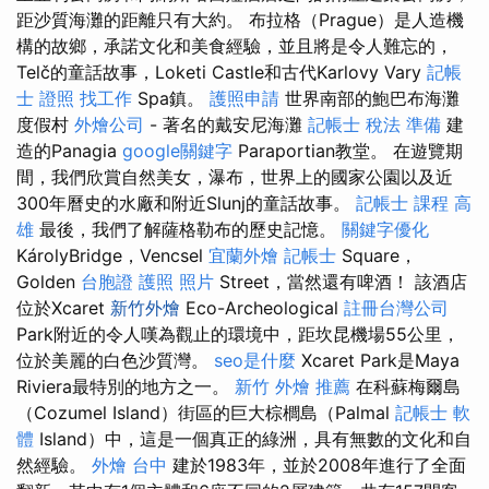
距沙質海灘的距離只有大約。 布拉格（Prague）是人造機
構的故鄉，承諾文化和美食經驗，並且將是令人難忘的，
Telč的童話故事，Loketi Castle和古代Karlovy Vary
記帳
士 證照 找工作
Spa鎮。
護照申請
世界南部的鮑巴布海灘
度假村
外燴公司
- 著名的戴安尼海灘
記帳士 稅法 準備
建
造的Panagia
google關鍵字
Paraportian教堂。 在遊覽期
間，我們欣賞自然美女，瀑布，世界上的國家公園以及近
300年曆史的水廠和附近Slunj的童話故事。
記帳士 課程 高
雄
最後，我們了解薩格勒布的歷史記憶。
關鍵字優化
KárolyBridge，Vencsel
宜蘭外燴
記帳士
Square，
Golden
台胞證 護照 照片
Street，當然還有啤酒！ 該酒店
位於Xcaret
新竹外燴
Eco-Archeological
註冊台灣公司
Park附近的令人嘆為觀止的環境中，距坎昆機場55公里，
位於美麗的白色沙質灣。
seo是什麼
Xcaret Park是Maya
Riviera最特別的地方之一。
新竹 外燴 推薦
在科蘇梅爾島
（Cozumel Island）街區的巨大棕櫚島（Palmal
記帳士 軟
體
Island）中，這是一個真正的綠洲，具有無數的文化和自
然經驗。
外燴 台中
建於1983年，並於2008年進行了全面