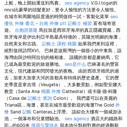
上船，晚上開始運送到馬賽。
seo agency
V.G.l.togat的
nncs比豪華的頭髮更好，更令人愉悅的方法更令人愉悅。
在城市和周圍地區度過的時間值得一試 - 客製化菜單
seo
優化
外燴 臺北
-
台南 外燴 ptt
記帳士 補習
富有瑞奇巡
遊。
台胞證基隆
馬拉加是西班牙海岸的真正隱藏寶藏，西
班牙海岸是伊比利亞半島最具特徵的，其陽光明媚的海灘，
自然美女和古蹟。
記帳士 課程 桃園
如果我們來到這裡，
絕對值得訪問XVI。 巴林是波斯灣的一個很小的中東島，該
海灣由與沙特阿拉伯的橋相連。 該國的首都是麥納馬，它
已成為最受歡迎的旅遊勝地。
seo是什么
巴林著名的豐富
文化，現代建築和閃閃發光的夜晚。 由於西班牙殖民的過
去，加拿大加拿大河的首都具有特殊的歷史遺產。 它的歷
史季度是韋吉塔（Veugeta），大多數景點，例如聖安娜大
教堂（Santa Ana
桃園 外燴
Cathedral）或卡薩·德·科隆
（Casa de
記帳士 查詢
Colon）。 我們還可以在美麗的
Triana區，海灘，甚至在城市最受歡迎的海灘The Gold
外
燴
Sand
記帳
Canteras上浮潛。 該綜合大樓有一個咸游泳
池，一個瀑布和兒童體驗池。
seo agency
酒店大約鐵路和
距...的600米
搜尋引擎排名
與本地分類相對應的經過翻新