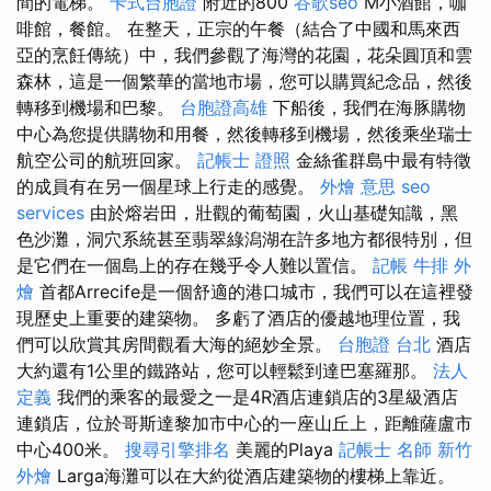
間的電梯。
卡式台胞證
附近的800
谷歌seo
M小酒館，咖
啡館，餐館。 在整天，正宗的午餐（結合了中國和馬來西
亞的烹飪傳統）中，我們參觀了海灣的花園，花朵圓頂和雲
森林，這是一個繁華的當地市場，您可以購買紀念品，然後
轉移到機場和巴黎。
台胞證高雄
下船後，我們在海豚購物
中心為您提供購物和用餐，然後轉移到機場，然後乘坐瑞士
航空公司的航班回家。
記帳士 證照
金絲雀群島中最有特徵
的成員有在另一個星球上行走的感覺。
外燴 意思
seo
services
由於熔岩田，壯觀的葡萄園，火山基礎知識，黑
色沙灘，洞穴系統甚至翡翠綠潟湖在許多地方都很特別，但
是它們在一個島上的存在幾乎令人難以置信。
記帳
牛排 外
燴
首都Arrecife是一個舒適的港口城市，我們可以在這裡發
現歷史上重要的建築物。 多虧了酒店的優越地理位置，我
們可以欣賞其房間觀看大海的絕妙全景。
台胞證 台北
酒店
大約還有1公里的鐵路站，您可以輕鬆到達巴塞羅那。
法人
定義
我們的乘客的最愛之一是4R酒店連鎖店的3星級酒店
連鎖店，位於哥斯達黎加市中心的一座山丘上，距離薩盧市
中心400米。
搜尋引擎排名
美麗的Playa
記帳士 名師
新竹
外燴
Larga海灘可以在大約從酒店建築物的樓梯上靠近。