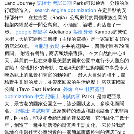
Land Journey
記帳士 考試日期
Parks可以通過一分鐘的旅
行輕鬆進入。
search engine optimization
在定居點​​的安
靜部分中，在拉吉亞（Ragia）公寓房前的兩個家族企業的
框架內經營著一間公寓房。 小酒館，酒吧，商店走了一
步。
google 關鍵字
Adelianos
高雄 外燴
Kambos的繁忙
大街，大約它距離三層樓（主樓的電梯）是一家家庭友好的
酒店250米。
台胞證 效期
在井的花園中，四個街區有79個
房間。 附近有餐館，商店和娛樂選擇。 在大自然的中心4
天，與我們一起在東非最美麗的國家公園中進行令人難忘的
冒險！ 發現野外的奇觀，在這4天的野生動物園中享受令人
嘆為觀止的風景和豐富的動物群。 潛入大自然的和平，體
驗野生非洲的魔力，並帶來回家的生活經歷！ 塔沃東國家
公園（Tavo East National
外燴 台中
杜拜簽證
optimization 中文
記帳士 考試內容
Park）是肯尼亞最
大，最古老的國家公園之一，該公園以迷人，多樣化而聞
名。
記帳士 考試時間
這家獨特的酒店和諧地結合了東非海
岸，阿拉伯，印度和桑給巴爾的建築影響，它們融化了數千
年，創造了一種生動活潑的斯瓦希里語文化。 它位於我們
當地合作夥伴辦公室附近的一家簡單家庭控制的酒店Tollo