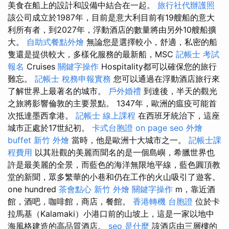
美食在船上的設計和設備中結合在一起。
旅行社代辦護照
該公司成立於1987年，目前是意大利目前有19艘船的意大
利所有者，到2027年，浮動酒店的數量將由另外10艘船擴
大。
自助式餐點外燴
無論您是選擇較小，舒適，私密的船
隻還是提供較大，多樣化服務的最新船，MSC
記帳士 考試
報名
Cruises
關鍵字操作
Hospitality都可以確保您的旅行
難忘。
記帳士 稅務申報實務
您可以通過在浮動酒店旅行來
了解世界上最著名的城市。
戶外婚禮
到達後，半天的觀光
之旅將影響倫敦的主要景點。 1347年，歐洲的瘟疫可能首
次抵達墨西拿港。
記帳士 線上課程
在西班牙統治下，這座
城市正處於17世紀初。
卡式台胞證
on page seo
外燴
buffet
新竹 外燴
當時，他是歐洲十大城市之一。
記帳士課
程費用
以其壯觀的美麗而聞名的是一個島嶼，希臘世界也
許是最美麗的全景，而藍色的海洋無限地平線，藍色圓頂教
堂的新聞，眾多繁華的小巷和仍在工作的火山吸引了遊客。
one hundred
茶會點心
新竹 外燴
關鍵字操作
m，靠近酒
館，酒吧，咖啡館，商店，餐館。
香港轉機 台胞證
位於卡
拉馬基（Kalamaki）小港口前的山坡上，這是一家以地中
海風格建造的高品質酒店。
seo 是什麼
該酒店由三層樓的