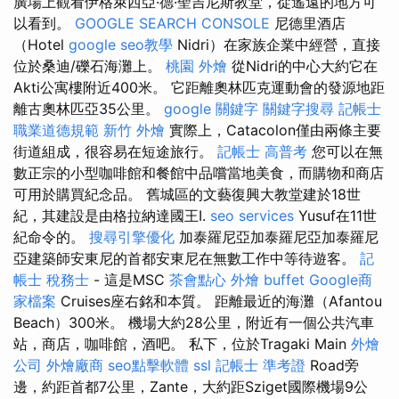
廣場上觀看伊格萊西亞·德·聖吉尼斯教堂，從遙遠的地方可
以看到。
GOOGLE SEARCH CONSOLE
尼德里酒店
（Hotel
google seo教學
Nidri）在家族企業中經營，直接
位於桑迪/礫石海灘上。
桃園 外燴
從Nidri的中心大約它在
Akti公寓樓附近400米。 它距離奧林匹克運動會的發源地距
離古奧林匹亞35公里。
google 關鍵字
關鍵字搜尋
記帳士
職業道德規範
新竹 外燴
實際上，Catacolon僅由兩條主要
街道組成，很容易在短途旅行。
記帳士 高普考
您可以在無
數正宗的小型咖啡館和餐館中品嚐當地美食，而購物和商店
可用於購買紀念品。 舊城區的文藝復興大教堂建於18世
紀，其建設是由格拉納達國王I.
seo services
Yusuf在11世
紀命令的。
搜尋引擎優化
加泰羅尼亞加泰羅尼亞加泰羅尼
亞建築師安東尼的首都安東尼在無數工作中等待遊客。
記
帳士 稅務士
- 這是MSC
茶會點心
外燴 buffet
Google商
家檔案
Cruises座右銘和本質。 距離最近的海灘（Afantou
Beach）300米。 機場大約28公里，附近有一個公共汽車
站，商店，咖啡館，酒吧。 私下，位於Tragaki Main
外燴
公司
外燴廠商
seo點擊軟體
ssl
記帳士 準考證
Road旁
邊，約距首都7公里，Zante，大約距Sziget國際機場9公