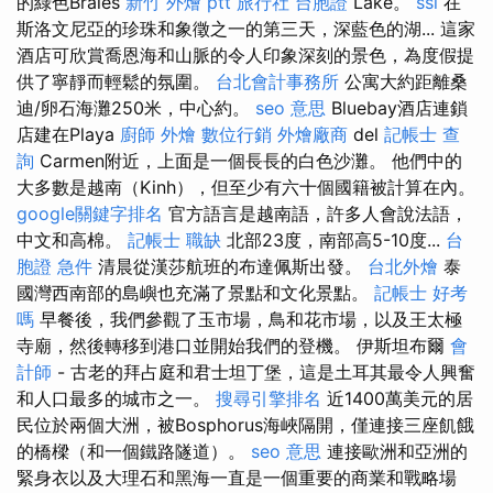
的綠色Braies
新竹 外燴 ptt
旅行社 台胞證
Lake。
ssl
在
斯洛文尼亞的珍珠和象徵之一的第三天，深藍色的湖... 這家
酒店可欣賞喬恩海和山脈的令人印象深刻的景色，為度假提
供了寧靜而輕鬆的氛圍。
台北會計事務所
公寓大約距離桑
迪/卵石海灘250米，中心約。
seo 意思
Bluebay酒店連鎖
店建在Playa
廚師 外燴
數位行銷
外燴廠商
del
記帳士 查
詢
Carmen附近，上面是一個長長的白色沙灘。 他們中的
大多數是越南（Kinh），但至少有六十個國籍被計算在內。
google關鍵字排名
官方語言是越南語，許多人會說法語，
中文和高棉。
記帳士 職缺
北部23度，南部高5-10度...
台
胞證 急件
清晨從漢莎航班的布達佩斯出發。
台北外燴
泰
國灣西南部的島嶼也充滿了景點和文化景點。
記帳士 好考
嗎
早餐後，我們參觀了玉市場，鳥和花市場，以及王太極
寺廟，然後轉移到港口並開始我們的登機。 伊斯坦布爾
會
計師
- 古老的拜占庭和君士坦丁堡，這是土耳其最令人興奮
和人口最多的城市之一。
搜尋引擎排名
近1400萬美元的居
民位於兩個大洲，被Bosphorus海峽隔開，僅連接三座飢餓
的橋樑（和一個鐵路隧道）。
seo 意思
連接歐洲和亞洲的
緊身衣以及大理石和黑海一直是一個重要的商業和戰略場