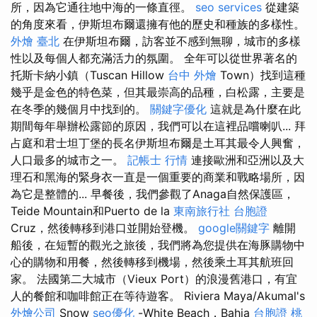
所，因為它通往地中海的一條直徑。
seo services
從建築
的角度來看，伊斯坦布爾還擁有他的歷史和種族的多樣性。
外燴 臺北
在伊斯坦布爾，訪客並不感到無聊，城市的多樣
性以及每個人都充滿活力的氛圍。 全年可以從世界著名的
托斯卡納小鎮（Tuscan Hillow
台中 外燴
Town）找到這種
幾乎是金色的特色菜，但其最崇高的品種，白松露，主要是
在冬季的幾個月中找到的。
關鍵字優化
這就是為什麼在此
期間每年舉辦松露節的原因，我們可以在這裡品嚐喇叭... 拜
占庭和君士坦丁堡的長名伊斯坦布爾是土耳其最令人興奮，
人口最多的城市之一。
記帳士 行情
連接歐洲和亞洲以及大
理石和黑海的緊身衣一直是一個重要的商業和戰略場所，因
為它是整體的... 早餐後，我們參觀了Anaga自然保護區，
Teide Mountain和Puerto de la
東南旅行社 台胞證
Cruz，然後轉移到港口並開始登機。
google關鍵字
離開
船後，在短暫的觀光之旅後，我們將為您提供在海豚購物中
心的購物和用餐，然後轉移到機場，然後乘土耳其航班回
家。 法國第二大城市（Vieux Port）的浪漫舊港口，有宜
人的餐館和咖啡館正在等待遊客。 Riviera Maya/Akumal's
外燴公司
Snow
seo優化
-White Beach，Bahia
台胞證 桃