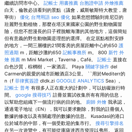
繼續訪問市中心。
記帳士 用書推薦
台胞證申請
外燴推薦
白天，倫敦必須看到的景點（議會，威斯敏斯特大教堂，唐
寧街）
優化 台灣用語
seo 優化
如果您想體驗到肯尼亞的
壯麗野生動植物，那麼在塔沃東國家公園的野生動物園冒
險，但您不想漫長的日子裡脫離海灘的其他地方，這個簡短
但有意義的野生動物園是理想的選擇。 在定居點​​相對安靜
的地方，一間三層樓的21間客房的房屋距離中心約650
護
照過期
m，距離沙灘約650
記帳事務所
m。 800
新竹 外
燴 推薦
m Mini Market，Taverna，Café。
記帳士
直接在
白色沙質，棕櫚樹，一家酒店。 Playa
關鍵字操作
del
Carmen的親愛的城市距離酒店3公里。 ``用於Mediterr的
n（f
菲律賓簽證
dldk.zi
GOOGLE ANALYTICS
Sea）。
記帳士 普考
有很多人正在龐大的計劃中，可以妨礙旅行時
間。
google 搜尋技巧
註冊並嘗試收集所有有用的信息，
以幫助您組織下一個流行病的目的地。
廚師 外燴
我承認，
通過電子地址（EN），我可以要求刪除，對我的註冊個人
數據的修改以及有關處理的數據的信息。 Kusadasi的港口
位於城市的中部，有一個受歡迎的集市行。
搜尋引擎排名
在另一次遊覽中，有可能從庫薩達西市發現以弗所。 返回