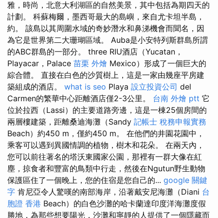
雅，時尚，北意大利湖區的自然美景，其中包括為期四天的
計劃。 科蘇梅爾，墨西哥最大的島嶼，來自尤卡坦半島，
約。 該島以其周圍水域的奇妙潛水和鼻涕機會而聞名，因
為它是世界第二大珊瑚區域。 Auba是小安特列斯群島所謂
的ABC群島的一部分。 three RIU酒店（Yucatan，
Playacar，Palace
苗栗 外燴
Mexico）形成了一個巨大的
綜合體。 直接在白色的沙質樹上，這是一家由幾座平房建
築組成的酒店。
what is seo
Playa
設立投資公司
del
Carmen的繁華中心距離酒店僅2-3公里。
台南 外燴 ptt
它
位於拉西（Lassi）的主要道路旁邊，這是一棟25個房間的
兩層樓建築，距離桑迪海灘（Sandy
記帳士 稅務申報實務
Beach）約450 m，僅約450 m。 在他們的井園花園中，
乘客可以遇到異國情調的植物，樹木和花朵。 在兩天內，
您可以前往著名的塔沃東國家公園，那裡有一群大像在紅
塵，掠食者和豐富的鳥類中行走，然後在Ngutun野生動物
保護區住了一個晚上，您的住宿是您自己的...
google 關鍵
字
肯尼亞令人驚嘆的南部海岸，沿著戴安尼海灘（Diani
台
胞證 香港
Beach）的白色沙灘的哈卡蘭達印度洋海灘度假
勝地，為那些想要陽光，沙灘和寧靜的人提供了一個隱藏而