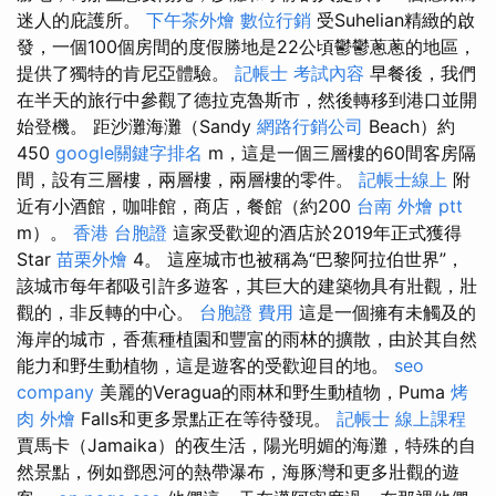
迷人的庇護所。
下午茶外燴
數位行銷
受Suhelian精緻的啟
發，一個100個房間的度假勝地是22公頃鬱鬱蔥蔥的地區，
提供了獨特的肯尼亞體驗。
記帳士 考試內容
早餐後，我們
在半天的旅行中參觀了德拉克魯斯市，然後轉移到港口並開
始登機。 距沙灘海灘（Sandy
網路行銷公司
Beach）約
450
google關鍵字排名
m，這是一個三層樓的60間客房隔
間，設有三層樓，兩層樓，兩層樓的零件。
記帳士線上
附
近有小酒館，咖啡館，商店，餐館（約200
台南 外燴 ptt
m）。
香港 台胞證
這家受歡迎的酒店於2019年正式獲得
Star
苗栗外燴
4。 這座城市也被稱為“巴黎阿拉伯世界”，
該城市每年都吸引許多遊客，其巨大的建築物具有壯觀，壯
觀的，非反轉的中心。
台胞證 費用
這是一個擁有未觸及的
海岸的城市，香蕉種植​​園和豐富的雨林的擴散，由於其自​​然
能力和野生動植物，這是遊客的受歡迎目的地。
seo
company
美麗的Veragua的雨林和野生動植物，Puma
烤
肉 外燴
Falls和更多景點正在等待發現。
記帳士 線上課程
賈馬卡（Jamaika）的夜生活，陽光明媚的海灘，特殊的自
然景點，例如鄧恩河的熱帶瀑布，海豚灣和更多壯觀的遊