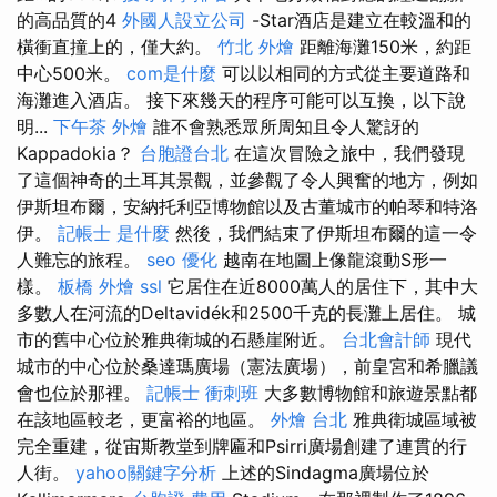
的高品質的4
外國人設立公司
-Star酒店是建立在較溫和的
橫衝直撞上的，僅大約。
竹北 外燴
距離海灘150米，約距
中心500米。
com是什麼
可以以相同的方式從主要道路和
海灘進入酒店。 接下來幾天的程序可能可以互換，以下說
明...
下午茶 外燴
誰不會熟悉眾所周知且令人驚訝的
Kappadokia？
台胞證台北
在這次冒險之旅中，我們發現
了這個神奇的土耳其景觀，並參觀了令人興奮的地方，例如
伊斯坦布爾，安納托利亞博物館以及古董城市的帕琴和特洛
伊。
記帳士 是什麼
然後，我們結束了伊斯坦布爾的這一令
人難忘的旅程。
seo 優化
越南在地圖上像龍滾動S形一
樣。
板橋 外燴
ssl
它居住在近8000萬人的居住下，其中大
多數人在河流的Deltavidék和2500千克的長灘上居住。 城
市的舊中心位於雅典衛城的石懸崖附近。
台北會計師
現代
城市的中心位於桑達瑪廣場（憲法廣場），前皇宮和希臘議
會也位於那裡。
記帳士 衝刺班
大多數博物館和旅遊景點都
在該地區較老，更富裕的地區。
外燴 台北
雅典衛城區域被
完全重建，從宙斯教堂到牌匾和Psirri廣場創建了連貫的行
人街。
yahoo關鍵字分析
上述的Sindagma廣場位於