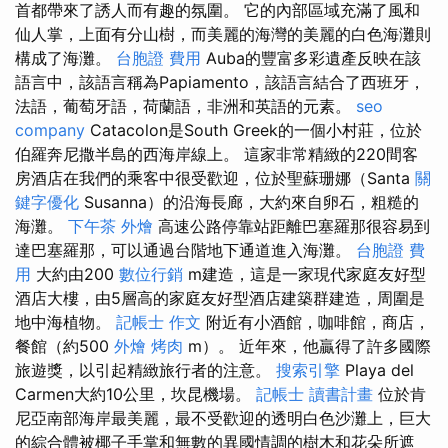
首都帶來了誘人而有趣的氛圍。 它的內部區域充滿了風和
仙人掌，上面有分山樹，而美麗的海灣的美麗的白色海灘則
構成了海灘。
台胞證 費用
Auba的豐富多彩遺產反映在該
語言中，該語言稱為Papiamento，該語言結合了西班牙，
法語，葡萄牙語，荷蘭語，非洲和英語的元素。
seo
company
Catacolon是South Greek的一個小村莊，位於
伯羅奔尼撒半島的西海岸線上。 這家非常精緻的220間客
房酒店在我們的乘客中很受歡迎，位於聖蘇珊娜（Santa
關
鍵字優化
Susanna）的沿海長廊，大約來自卵石，粗糙的
海灘。
下午茶 外燴
高速公路停靠站距離巴塞羅那很容易到
達巴塞羅那，可以通過台階地下通道進入海灘。
台胞證 費
用
大約由200
數位行銷
m建造，這是一家現代家庭友好型
酒店大樓，由5層高的家庭友好型酒店建築群建造，周圍是
地中海植物。
記帳士 作文
附近有小酒館，咖啡館，商店，
餐館（約500
外燴 烤肉
m）。 近年來，他贏得了許多國際
旅遊獎，以引起精緻旅行者的注意。
搜索引擎
Playa del
Carmen大約10公里，坎昆機場。
記帳士 讀書計畫
位於肯
尼亞南部海岸最美麗，最不受歡迎的透明白色沙灘上，巨大
的綜合體被椰子手掌和無數的異國情調的樹木和花朵所遮