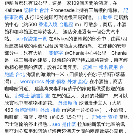
距離首都只有12公里，這是一家109個房間的酒店，在
Kalithea
記帳士 會計
Pronenade上擁有三層樓的電梯。
記
帳事務所
步行10分鐘即可到達很容易到達。
自助餐
定居點
的中心（約500
香港入境 台胞證
m）可散步，商店，小酒
館和咖啡館正在等待客人。 酒店旁邊還有一個公共汽車
站。
seo保證第一頁
在Alykes的更輕鬆的部分中，由兩/四
座建築組成的兩個/四台房間酒店大樓約為。 在使徒的安靜
部分中，只有大約。
關鍵字
距Chania中心4公里，Chania
是一棟三層樓的建築，以傳統的克里特式風格建造，擁有經
過精心翻新的酒店，設有30間客房。
記帳士 報名費用
台
胞證 台北
海灘的海灘約一米（四個較小的沙子/卵石/落基
灣）。
wordpress
外燴 價格
外燴 點心
在小酒館，商店，
咖啡館附近。 建議為夫妻和有孩子的家庭提供受歡迎的酒
店。
記帳士 讀書計畫
在您的巨大，良好的花園中，您可以
欣賞地中海植物和鮮花。
外燴廠商
沙灘漫步宜人（大約
450
台胞證辦理
外燴 推薦
m穿過一片松樹林），小酒館，
咖啡館，商店，餐館（約0.5-1.5公里）。
記帳士 查榜
當地
巴士運輸的停止很熱...
seo 是什麼
拉加納斯繁忙地區的佩
里亞利公寓房和阿納斯塔西婭酒店之間的兩座建築公寓房，