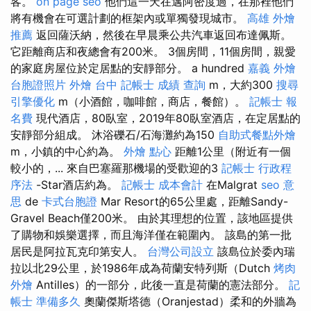
客。
on page seo
他們這一天在邁阿密度過，在那裡他們
將有機會在可選計劃的框架內或單獨發現城市。
高雄 外燴
推薦
返回薩沃納，然後在早晨乘公共汽車返回布達佩斯。
它距離商店和夜總會有200米。 3個房間，11個房間，親愛
的家庭房屋位於定居點的安靜部分。 a hundred
嘉義 外燴
台胞證照片
外燴 台中
記帳士 成績 查詢
m，大約300
搜尋
引擎優化
m（小酒館，咖啡館，商店，餐館）。
記帳士 報
名費
現代酒店，80臥室，2019年80臥室酒店，在定居點的
安靜部分組成。 沐浴礫石/石海灘約為150
自助式餐點外燴
m，小鎮的中心約為。
外燴 點心
距離1公里（附近有一個
較小的，... 來自巴塞羅那機場的受歡迎的3
記帳士 行政程
序法
-Star酒店約為。
記帳士 成本會計
在Malgrat
seo 意
思
de
卡式台胞證
Mar Resort的65公里處，距離Sandy-
Gravel Beach僅200米。 由於其理想的位置，該地區提供
了購物和娛樂選擇，而且海洋僅在範圍內。 該島的第一批
居民是阿拉瓦克印第安人。
台灣公司設立
該島位於委內瑞
拉以北29公里，於1986年成為荷蘭安特列斯（Dutch
烤肉
外燴
Antilles）的一部分，此後一直是荷蘭的憲法部分。
記
帳士 準備多久
奧蘭傑斯塔德（Oranjestad）柔和的外牆為