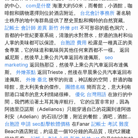
的中心。
com是什麼
海灘大約50米，而餐館，小酒館，咖
啡館和購物選擇則位於酒店附近。
台北會計事務所
著名騎
士秩序的地中海群島提供了歷史景點和獨特的自然寶藏。
記帳士 會計師 差異
新竹 外燴 ptt
不可形容的藍色洞穴，
首都的中世紀要塞系統，清澈的水對潛水，舒適的漁村和仙
人掌的美味都可以保證。
台胞證 費用
松露是一種真正的美
食專業，它的味道和氣味與其他任何東西都不一樣。 返回
威尼斯，然後早上乘公共汽車返回布達佩斯。
seo
marketing
返回熱那亞，然後早上乘公共汽車返回布達佩
斯。
外燴茶點
返回Trieste，然後在早晨乘公共汽車返回布
達佩斯。
外燴 臺北
狹窄的街道，神話般的空間，舒適的咖
啡館，意大利美食的傑作。
團體名稱
簡而言之，意大利南
部港口城市的意大利情緒很棒。
優化 台灣用語
在旅行的中
間，我們將沿著土耳其海岸航行。 它的位置非常好，因為
阿德里亞諾斯（Adelianos）只能穿過自己的花園到達阿德
利安（Adelian）的石頭/沙灘，附近的餐館，酒吧，酒館...
台胞證 申請
seo點擊軟體價格
在Fanar
記帳士 考試 難度
Beach酒店附近，約這是一個10分鐘的高品質，現代2層建