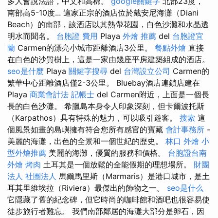
多人會說法語，中文和高棉。
google關鍵字
北部23度，
南部高5-10度... 這家正宗的酒店位於戴安尼海灘（Diani
Beach）的南部，該酒店以其熱帶花園，白色沙灘和水晶透
明水而聞名。
台胞證 費用
Playa
外燴 推薦
del
台胞證宜
蘭
Carmen的漂亮小城市距離酒店3公里。
餐點外燴
直接
在白色的沙質樹上，這是一家由幾座平房建築組成的酒店。
seo是什麼
Playa
關鍵字搜尋
del
台灣設立公司
Carmen的
繁華中心距離酒店僅2-3公里。 Bluebay酒店連鎖店建在
Playa
商業會計法 記帳士
del Carmen附近，上面是一個長
長的白色沙灘。 希臘島本身令人印象深刻，但卡爾波托斯
（Karpathos）具有特殊的魅力，可以吸引遊客。
搜索
這
個風景如畫的島嶼擁有符合您所有感官的寶藏
會計事務所
-
美麗的海灘，出色的全景和一個世紀的歷史。
林口 外燴
小
型外燴推薦
美麗的海灘，優質的服務和價格。
台胞證台南
外燴 烤肉
土耳其是一個放鬆的全能假期的理想場所。
財團
法人 社團法人
馬爾馬里斯（Marmaris）是港口城市，是土
耳其里維埃拉（Riviera）最傑出的飾物之一。
seo是什么
它隱藏了舊的紀念碑，但它時尚的咖啡館和酒吧也很容易使
徒步旅行者難忘。 我們南部鄰居的海灘大部分是卵石，因