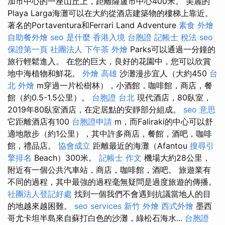
加市中心的一座山丘上，距離薩盧市中心400米。 美麗的
Playa Larga海灘可以在大約從酒店建築物的樓梯上靠近。
著名的Portaventura和Ferrari Land Adventure
素食 外燴
自助餐外燴
seo 是什麼
香港入境 台胞證
記帳士 稅法
seo
保證第一頁
社團法人
下午茶 外燴
Parks可以通過一分鐘的
旅行輕鬆進入。 在您的巨大，良好的花園中，您可以欣賞
地中海植物和鮮花。
外燴 高雄
沙灘漫步宜人（大約450
台
北 外燴
m穿過一片松樹林），小酒館，咖啡館，商店，餐
館（約0.5-1.5公里）。
台胞證 台北
現代酒店，80臥室，
2019年80臥室酒店，在定居點的安靜部分組成。
seo 意思
它距離酒店有100
台胞證申請
m，而Faliraki的中心可以舒
適地散步（約1公里），其中許多商店，餐館，酒吧，咖啡
館，禮品店。
協會成立
距離最近的海灘（Afantou
搜尋引
擎排名
Beach）300米。
記帳士 作文
機場大約28公里，
附近有一個公共汽車站，商店，咖啡館，酒吧。 旅遊業有
不同的過程，其中最強的過程毫無疑問是過度旅遊的傳播。
社團法人登記好處
找到一個我們不會遇到抗議當地人的目
的地越來越困難。
seo services
新竹 外燴
西式外燴
墨西
哥尤卡坦半島來自蘇打白色的沙灘，綠松石海水...
台胞證