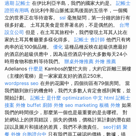
過期
記帳士
在伊比利亞半島，我們的國家大約是。
記帳士
證照有用嗎
在比利牛斯山脈搖滾馬後面的五倍半，一個獨
立的世界正在等待遊客。
ssl
毫無疑問，第一分鐘的旅行有
很多好處。 土耳其美食是世界著名的，不是偶然的。
台灣
設立公司
但是，在土耳其旅程中，我們發現土耳其人比在
家的土耳其餐廳要多樣化得多。
記帳士 會計師
他們只有烤
肉串的近100個品種。
優化
這種品種反映在超級供應最好
的酒店的超級供應中，因為這些酒店中的大多數每天24小
時用食物和飲料等待我們。
辦桌外燴推薦
外燴 推薦
Adelianos
什麼是
Kambos的繁忙大街，大約它距離三層樓
（主樓的電梯）是一家家庭友好的酒店250米。
wordpress seo
在井的花園中，四個街區有79個房間。 當
我們聽到旅行的機會時，我們大多數人肯定會感到興奮，並
開始計劃。
記帳士 是什麼
optimization 中文
html
記帳士
接案
外燴 buffet
廚師 外燴
seo marketing
板橋 外燴
如果
我們的時間很少，那麼第一個也是最重要的是去哪裡。 對
於網站上的拼寫錯誤，損失的價格，價格計算計劃的潛在錯
誤以及圖片和描述的差異，我們不承擔責任。
seo行銷
聚
餐 外燴
台胞證台中
只有我們員工確認的價格，數據，描