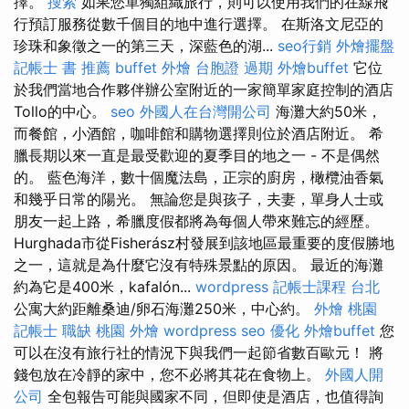
擇。
搜索
如果您單獨組織旅行，則可以使用我們的在線飛
行預訂服務從數千個目的地中進行選擇。 在斯洛文尼亞的
珍珠和象徵之一的第三天，深藍色的湖...
seo行銷
外燴擺盤
記帳士 書 推薦
buffet 外燴
台胞證 過期
外燴buffet
它位
於我們當地合作夥伴辦公室附近的一家簡單家庭控制的酒店
Tollo的中心。
seo
外國人在台灣開公司
海灘大約50米，
而餐館，小酒館，咖啡館和購物選擇則位於酒店附近。 希
臘長期以來一直是最受歡迎的夏季目的地之一 - 不是偶然
的。 藍色海洋，數十個魔法島，正宗的廚房，橄欖油香氣
和幾乎日常的陽光。 無論您是與孩子，夫妻，單身人士或
朋友一起上路，希臘度假都將為每個人帶來難忘的經歷。
Hurghada市從Fisherász村發展到該地區最重要的度假勝地
之一，這就是為什麼它沒有特殊景點的原因。 最近的海灘
約為它是400米，kafalón...
wordpress
記帳士課程 台北
公寓大約距離桑迪/卵石海灘250米，中心約。
外燴 桃園
記帳士 職缺
桃園 外燴
wordpress seo
優化
外燴buffet
您
可以在沒有旅行社的情況下與我們一起節省數百歐元！ 將
錢包放在冷靜的家中，您不必將其花在食物上。
外國人開
公司
全包報告可能與國家不同，但即使是酒店，也值得詢