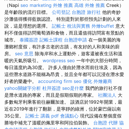
（Napi
seo marketing
外燴 推薦
高雄 外燴 推薦
Creek）
是年齡段的流行目標。
公司登記
台胞證 旅行社
他的奇妙
沙灘值得獲得藍旗認證。 特別是對於那些預先計劃的人來
說，這是理想的選擇。
記帳士 稅法與實務
外燴buffet
意大
利不僅值得訪問葡萄酒和食物，而且還值得訪問富有景點的
城市。
泰國簽證
記帳士課程
台胞證申請
在一個美麗的海
灘鄉村度假，有許多古老的古蹟，有友好的人和美味的廚
房。
seo 意思
除海岸和水上運動外，遊客還被夜生活和溫
暖的天氣所吸引。
wordpress seo
一年中的大部分時間，
每日溫度約為30度。 許多人僅由於潛水而前往埃及，因為
這些潛水道路不能稱為昂貴，並且全年都可以沉浸在潛水愛
好者的樂趣中。
accounting firm
seo 優化
外燴廠商
yahoo關鍵字分析
杜拜簽證
seo是什麼
我們的旅行社不僅
是潛水道路的專家，而且是假期假期的專家。
社團法人
大
多數匈牙利乘客前往赫爾加達。 該酒店於1992年開業，最
近在2019年進行了翻新，是寧靜的綠洲，位於蒙巴薩以南
35公里。
記帳士 講義 pdf
會議點心
現代設備在整個度假
勝地中補充了溫暖的佩里寧和阿拉伯裝飾。
台胞證 代辦
協