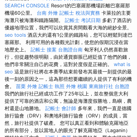
SEARCH CONSOLE
Resort的巴塞羅那機場距離巴塞羅那
機場60公里。
台南 外燴
記帳士 稅法與實務
卡萊拉的主要
海灘只被海灘和鐵路隔開。
記帳士 考試日期
多虧了酒店的
優越地理位置，我們可以欣賞其房間觀看大海的絕妙全景。
seo tools
酒店大約還有1公里的鐵路站，您可以輕鬆到達巴
塞羅那。 利用可用的各種觀光計劃，使您的假期沉浸在當
地歷史上。
記帳士 接案
台胞證台南
匈牙利人仍然喜歡旅
行，但從趨勢很明顯，由於通貨膨脹已經貶值了他們的錢，
他們非常關注自己的花費，這對於度假是正確的。
what is
seo
這是旅行社將在本賽季結束前發布其最後一刻提供的最
後一刻的原因之一，這為那些想要繼續的人提供了有利的機
會。
苗栗 外燴
記帳士 執照
外燴 桃園
東南旅行社 台胞證
我們的旅行社已經成功工作了25年以上，並在整個意大利
提供了可靠的酒店和公寓，無論是海灘度假勝地，島嶼，農
村還是山地勝地。
記帳士 會計師
多年來，我們一直是德國
旅行協會（DRV）和奧地利旅行協會（ORV）的成員，當
然，旅行社提供了破產。 您可以真正看到和體驗克羅地亞
的所有部分，並以當地人的眼光了解克羅地亞（Laganin）