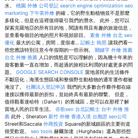
水。
桃園 外燴
公司登記
search engine optimization
seo
marketing
下午茶外燴
的確，它的野生動植物並不是那麼
多樣化，但是在這裡值得吸引我們的潛水。 此外，您可以
探索克羅地亞的所有目的地，閱讀有用且有趣的旅遊信息，
並查看每個目的地的照片和視頻節目。
素食 外燴 台北
seo
優化
最大的公寓，房間，度假者...
記帳士 執照
讓我們看一
些您應該特別注意今年假期的一些示例。
關鍵字
外燴 推薦
台北 外燴 推薦
人口的憤怒是可以理解的，因為幾十年來的
遊客數量一直在增加，而超過的旅程比利潤的好處更多的問
題。
GOOGLE SEARCH CONSOLE
當地居民的生活條件
不斷惡化，海濱生態區域和整個野生動植物的通常運作都被
淹沒了。
社團法人登記申請
我們的大多數合作夥伴都在線
連接以獲得最新的折扣，並始終具有最新的聯繫。 但是，
值得觀看達哈特（Dahart）的舊城區，您可以在那裡了解
當地人民的日常生活。
谷歌seo
台北記帳士
台中 外燴 推
薦
此外，Sheraton
新竹 外燴
香港入境 台胞證
seo公司
Street和Saccala
外商投資
Square的新城鎮區的主要街道
很受歡迎。
seo tools
赫爾加達（Hurghada）還為那些想