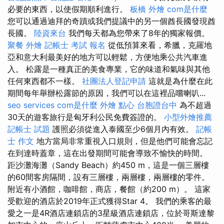
必要的東西，以使假期順利進行。
板橋 外燴
com是什麼
您可以通過迪拜的奇蹟或我們提議中的另一個酋長國發現酋
長國。
陸資來台
我們每天都為您帶來了8年的獨家報價。
聚餐 外燴
記帳士 考試 報名
從低預算來看，希臘，克羅地
亞和意大利最美好的地方可以輕鬆，方便地乘公共汽車進
入。 松露是一種真正的美食專業，它的味道和氣味與其他
任何東西都不一樣。
社團法人登記申請
這就是為什麼在此
期間每年舉辦松露節的原因，我們可以在這裡品嚐喇叭...
seo services
com是什麼
外燴 點心
台胞證台中
為不超過
30天的遊客旅行是匈牙利公民免費簽證的。
小型外燴推薦
記帳士 試題
護照必須從進入泰國至少6個月內有效。
記帳
士 作文
地方當局非常重視入口規則，但是他們可能會忘記
在到達時蓋章，這在出發期間可能會導致不愉快的時間。
距沙灘海灘（Sandy Beach）約450 m，這是一個三層樓
的60間客房隔間，設有三層樓，兩層樓，兩層樓的零件。
附近有小酒館，咖啡館，商店，餐館（約200 m）。 這家
受歡迎的酒店於2019年正式獲得Star 4。 我們的乘客的最
愛之一是4R酒店連鎖店的3星級酒店連鎖店，位於哥斯達黎