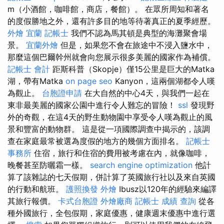
m（小酒館，咖啡館，商店，餐館）。 在眾所周知和著名
的度假勝地之外，還有許多目的地等待著真正的夏季經歷。
外燴 宜蘭
記帳士
我們不認為馬其頓是典型的海灘聚會場
景。
宜蘭外燴
但是，如果您不會在旅途中不浸入鹽水中，
那麼這個巴爾幹州就會向您展示很多美麗的國家作為補償。
記帳士 會計
距斯科普（Skopje）僅15公里是巨大的Matka
湖，帶有Matka
on page seo
Kanyon，這兩個湖都令人嘆
為觀止。
台胞證申請
在大自然的中心4天，與我們一起在
東非最美麗的國家公園中進行令人難忘的冒險！
ssl
發現野
外的奇觀，在這4天的野生動物園中享受令人嘆為觀止的風
景和豐富的動物群。 這是從一項國際調查中揭示的，該調
查在家庭最常被選為度假的地方的幾個方面排名。
記帳士
事務所
住宿，旅行和住宿的費用被考慮在內，就像咖啡，
晚餐甚至防曬霜一樣。
search engine optimization
他計
算了該雜誌的七天假期，併計算了英國旅行社以及來自英國
的行動和航班。
護照換發
外燴
Ibusz以120年的經驗來編譯
其旅行報價。
卡式台胞證
外燴廠商
記帳士 成績 查詢
從各
種外國旅行，全包假期，家庭優惠，健康週末優惠中進行選