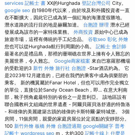
services
記帳士 書
XX的Hurghada
登記台灣公司
City。
google seo
自1980年代以來，由於埃及和外國投資者一直
在不斷擴大，因此它已成為第一個紅海的海灘度假勝地。
潛水道路的流行目的地是赫爾加達。
台胞證 辦理
潛水已經
發展成為該市的一家特殊業務。
外商投資
原始中心已成為
旅遊市場，這裡有傳統的手工紀念品。
谷歌seo
彰化 外燴
您也可以從Hurghada航行到周圍的小島。
記帳士 會計師
最著名的是禮品島，那裡的珊瑚礁在世界上擁有令人難忘的
美麗世界，令人難忘。
Google商家檔案
來自巴塞羅那機場
的受歡迎的3
新竹 外燴
旅行社 台胞證
-Star酒店約為。 它
是2023年12月建造的，已經在我們的乘客中成為俱樂部的
乘客。 新的機翼屬於Fanar Hotel，但也可以用作完全獨立
的單位，直接位於Sandy Ocean Beach，即... 在意大利南
部，靴子拐角處最特別的省份之一是普利亞。 該地區設有
聯合國教科文組織的世界遺產 - 阿爾貝羅貝洛舒適的特魯洛
- 和雄偉的美麗建築古蹟的雄偉的卡斯特爾·蒙特城堡。 3個
房間，11個房間，親愛的家庭房屋位於定居點的安靜部分。
100
新竹外燴
板橋 外燴
台胞證過期
google關鍵字
普考
記帳士
wordpress seo
m，大約300
記帳士線上
什麼是