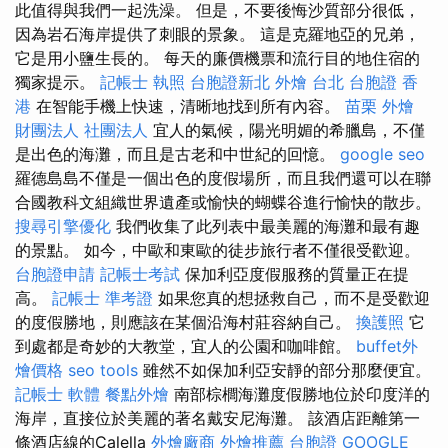
此值得與我們一起洗澡。 但是，不要後悔沙質部分很低，
因為岩石海岸提供了刺眼的景象。 這是克羅地亞的兄弟，
它是用小鹽生長的。 每天的廉價機票和流行目的地住宿的
獨家提示。
記帳士 執照
台胞證新北
外燴 台北
台胞證 香
港
在智能手機上快速，清晰地找到所有內容。
苗栗 外燴
財團法人 社團法人
宜人的氣候，陽光明媚的希臘島，不僅
是出色的海灘，而且是古老和中世紀的回憶。
google seo
羅德島島不僅是一個出色的度假場所，而且我們還可以在聯
合國教科文組織世界遺產或愉快的蝴蝶谷進行愉快的散步。
搜尋引擎優化
我們收集了此列表中最美麗的海灘和最有趣
的景點。 如今，中歐和東歐的徒步旅行者不僅很受歡迎。
台胞證申請
記帳士考試
保加利亞度假服務的質量正在提
高。
記帳士 準考證
如果您真的想拯救自己，而不是受歡迎
的度假勝地，則應該在某個沿海村莊容納自己。
換護照
它
到處都是奇妙的大教堂，宜人的公園和咖啡館。
buffet外
燴價格
seo tools
雖然不如保加利亞安靜的部分那麼便宜。
記帳士 軟體
餐點外燴
南部棕櫚海灘度假勝地位於印度洋的
海岸，直接位於美麗的著名戴安尼海灘。 該酒店距離第一
條酒店線的Calella
外燴廠商
外燴推薦
台胞證
GOOGLE