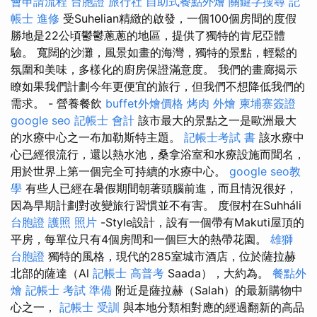
會申請流程
台胞證 旅行社
自助式餐點外燴
關鍵字搜尋
記
帳士 進修
受Suhelian精緻的啟發，一個100個房間的度假
勝地是22公頃鬱鬱蔥蔥的地區，提供了獨特的肯尼亞體
驗。 寬闊的沙灘，風景如畫的海灣，獨特的景點，輕鬆的
氛圍和美味，多樣化的廚房保證滿意度。 我們的畫廊揭示
瞭如果我們計劃今年更便宜的旅行，但我們不想降低我們的
需求。 - 營養餐飲
buffet外燴價格
烤肉 外燴
柬埔寨簽證
google seo
記帳士 會計
該市最大的景點之一是歐洲最大
的水療中心之一布加勒斯特主題。
記帳士考試 書
該水療中
心已經很流行，還以熱水池，桑拿浴室和水療設施而聞名，
用於世界上第一個完全可持續的水療中心。
google seo教
學
有些人已經在暑假期間朝著頭腦前進，而且情況很好，
因為早期計劃對改變旅行習慣並不有害。 度假村在Suhháli
台胞證 護照 照片
-Style設計，設有一個帶有Makuti屋頂的
平房，每單位只有4個房間和一個巨大的熱帶花園。
雄獅
台胞證
獨特的風格，現代的285室城市酒店，位於薩拉赫
北部的薩達（Al
記帳士 高普考
Saada），大約為。
餐點外
燴
記帳士 考試 準備
附近是薩拉赫（Salah）的最新購物中
心之一，
記帳士 受訓
與本地分類相對應的經過翻新的高品