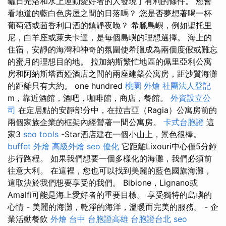
曬日光浴和水上運動愛好者的人發現了有利的條件。 您會
看地道的藍白色房屋之間的日落嗎？ 您是否夢想著喝一杯
葡萄酒或茴香利口酒的鎮靜夜晚？ 希臘島嶼，例如聖托里
尼，白羊座或萊夫卡達，是每個島嶼的理想選擇。 海上的
住宿，安靜的海灣和神奇的氛圍使希臘成為兩個度假或難忘
的蜜月的理想目的地。 拉加納斯繁忙地區的佩里亞利公寓
房和阿納斯塔西婭酒店之間的兩座建築公寓房，距沙質海灘
的距離只有大約。 one hundred
桃園 外燴
社團法人登記
m，靠近酒館，酒吧，咖啡館，商店，餐館。
外資設立公
司
在定居點​​的安靜部分中，在拉吉亞（Ragia）公寓房前的
兩個家族企業的框架內經營著一間公寓房。
卡式台胞證
這
家3
seo tools
-Star酒店建在一個小山上，景色很棒。
buffet 外燴
高級外燴
seo 優化
它距離Lixouri中心僅5分鐘
步行路程。 如果我們想要一個多樣化的海灘，我們必須前
往意大利。 在這裡，您也可以找到美麗的藍色國旗海灘，
這取決於我們想要享受的我們。 Bibion​​​​e，Lignano或
Amalfi可能是海上愛好者的重要目標。 享受獨特的島嶼的
心情 - 美麗的海灘，乾淨的海洋，溫暖而完美的服務。 - 企
業活動餐飲
外燴 台中
台胞證高雄
台胞證台北
seo