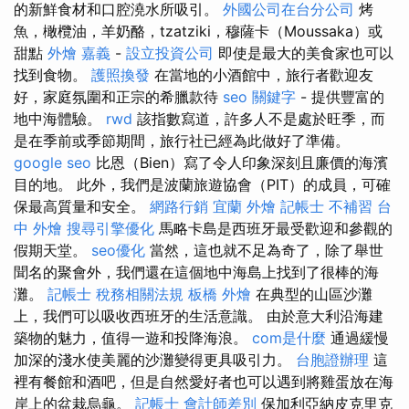
的新鮮食材和口腔澆水所吸引。
外國公司在台分公司
烤
魚，橄欖油，羊奶酪，tzatziki，穆薩卡（Moussaka）或
甜點
外燴 嘉義
-
設立投資公司
即使是最大的美食家也可以
找到食物。
護照換發
在當地的小酒館中，旅行者歡迎友
好，家庭氛圍和正宗的希臘款待
seo 關鍵字
- 提供豐富的
地中海體驗。
rwd
該指數寫道，許多人不是處於旺季，而
是在季前或季節期間，旅行社已經為此做好了準備。
google seo
比恩（Bien）寫了令人印象深刻且廉價的海濱
目的地。 此外，我們是波蘭旅遊協會（PIT）的成員，可確
保最高質量和安全。
網路行銷
宜蘭 外燴
記帳士 不補習
台
中 外燴
搜尋引擎優化
馬略卡島是西班牙最受歡迎和參觀的
假期天堂。
seo優化
當然，這也就不足為奇了，除了舉世
聞名的聚會外，我們還在這個地中海島上找到了很棒的海
灘。
記帳士 稅務相關法規
板橋 外燴
在典型的山區沙灘
上，我們可以吸收西班牙的生活意識。 由於意大利沿海建
築物的魅力，值得一遊和投降海浪。
com是什麼
通過緩慢
加深的淺水使美麗的沙灘變得更具吸引力。
台胞證辦理
這
裡有餐館和酒吧，但是自然愛好者也可以遇到將雞蛋放在海
岸上的盆栽烏龜。
記帳士 會計師差別
保加利亞納皮克里克