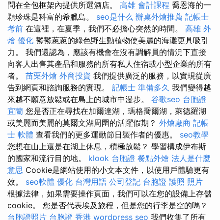
問在全包框架內提供所選酒店。
高雄 會計課程
喬恩海的一
顆珍珠是科富的希臘島。
seo是什么
辦桌外燴推薦
記帳士
考前
在這裡，在夏季，我們不必擔心突然的時間。
高雄 外
燴
優化
鬱鬱蔥蔥的綠色野生動植物使美麗的海灘更具吸引
力。 我們還認為，應該有機會在沒有調解員的情況下直接
向客人出售其產品和服務的所有私人住宿或小型企業的所有
者。
苗栗外燴
外商投資
我們提供廣泛的服務，以實現從廣
告到網頁和諮詢服務的實現。
記帳士 準備多久
我們變得越
來越不願意放鬆或在島上的城市中漫步。
谷歌seo
台胞證
宜蘭
您是否正在尋找在加爾達湖，瑪格喬爾湖，萊德羅湖
或美麗而美麗的莫爾文湖周圍的活躍假期？
外燴廠商
記帳
士 軟體
查看我們的更多運動節日製作者的優惠。
seo教學
您想在山上還是在湖上休息，積極放鬆？ 學習構成伊布斯
的國家和流行目的地。
klook 台胞證
餐點外燴
法人是什麼
意思
Cookie是網站使用的小文本文件，以使用戶體驗更有
效。
seo軟體
優化 台灣用語
公司登記
台胞證 護照 照片
根據法律，如果需要操作頁面，我們可以在您的設備上存儲
cookie。 您是否代表埃及旅程，但是您的行李是空的嗎？
台胞證照片
台胞證 香港
wordpress seo
我們收集了所有