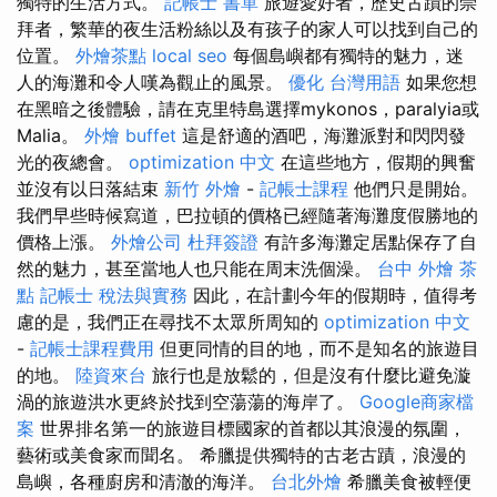
獨特的生活方式。
記帳士 書單
旅遊愛好者，歷史古蹟的崇
拜者，繁華的夜生活粉絲以及有孩子的家人可以找到自己的
位置。
外燴茶點
local seo
每個島嶼都有獨特的魅力，迷
人的海灘和令人嘆為觀止的風景。
優化 台灣用語
如果您想
在黑暗之後體驗，請在克里特島選擇mykonos，paralyia或
Malia。
外燴 buffet
這是舒適的酒吧，海灘派對和閃閃發
光的夜總會。
optimization 中文
在這些地方，假期的興奮
並沒有以日落結束
新竹 外燴
-
記帳士課程
他們只是開始。
我們早些時候寫道，巴拉頓的價格已經隨著海灘度假勝地的
價格上漲。
外燴公司
杜拜簽證
有許多海灘定居點保存了自
然的魅力，甚至當地人也只能在周末洗個澡。
台中 外燴 茶
點
記帳士 稅法與實務
因此，在計劃今年的假期時，值得考
慮的是，我們正在尋找不太眾所周知的
optimization 中文
-
記帳士課程費用
但更同情的目的地，而不是知名的旅遊目
的地。
陸資來台
旅行也是放鬆的，但是沒有什麼比避免漩
渦的旅遊洪水更終於找到空蕩蕩的海岸了。
Google商家檔
案
世界排名第一的旅遊目標國家的首都以其浪漫的氛圍，
藝術或美食家而聞名。 希臘提供獨特的古老古蹟，浪漫的
島嶼，各種廚房和清澈的海洋。
台北外燴
希臘美食被輕便