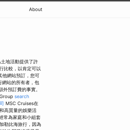
About
為土地活動提供了許
行比較，以肯定可以
其他網站預訂，您可
旅行網站的所有者，包
額外預訂費的事實。
roup
search
司
MSC Cruises在
和高質量的娛樂活
們經常為家庭和小組套
往加勒比海旅行，因為