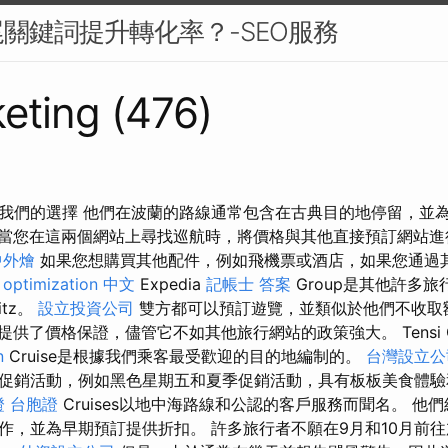
關鍵詞提升轉化率？-SEO服務
eting (476)
我們的選擇 他們在波蘭的路線通常包含在古典目的地停留，並
當您在這兩個網站上尋找巡航時，將價格與其他直接預訂網站進
中外燴
如果您想購買其他配件，例如飛機票或酒店，如果您通過
。
optimization 中文
Expedia
記帳士 答案
Group是其他許多
bitz。
設立投資公司
雙方都可以預訂遊覽，並類似於他們不收取
還提供了價格保證，儘管它不如其他旅行網站的政策強大。 Tensi G
n
Cruise是根據我們乘客最受歡迎的目的地編制的。
台灣設立公
促銷活動，例如黑色星期五和夏季促銷活動，具有板板美食體驗
 台胞證
Cruises以地中海路線和公認的客戶服務而聞名。 他
作，並為早期預訂提供折扣。 許多旅行者不願在9月和10月前