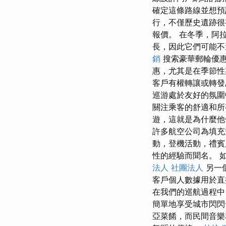
確定這條路線並想預
行，不僅歷史遺跡很有
報價。 在冬季，阿
長，因此它們可能不
銷
搜索豪華郵輪優
惠，尤其是在季節
客戶有權轉讓或轉發
巡游處於友好的氛
關注乘客的舒適和所
遊，這就是為什麼他
許多航空公司為填充
動，登機活動，禮
性的經驗而聞名。 
法人 社團法人
另一
客戶個人數據用於
在我們的巡航過程中
簡單地享受城市閃
亞菜餚，而民間音