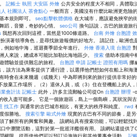
年。
記帳士 執照
大安區 外燴
公共安全的程度大不相同，具體取
人 社團法人
茶會點心
一般而言，美國沒有什麼比歐洲更危險
的基本規則即可。
seo點擊軟體價格
在大城市，應該避免狹窄的街
，舞蹈，音樂，奇妙的心情。
seo公司
換句話說，古巴的旅遊旅
s
我想再次回到這裡，當然是1000條道路。
台南 外燴
台胞證 
旅行中扮演著領導角色，是尋找旅遊報價的好地方。 請記住，歐洲
，例如地中海，巡迴賽季節全年進行。
外燴
香港入境 台胞證
對
洲人來說，總成本可能比加勒比海地區少。
搜索
借助本指南中
巡遊體驗並提供難忘的旅程。
台胞證 申請
記帳士 證照有用嗎
挪威
出，該方法為乘客提供了通行證，以選擇他們想如何在船上和海灘
有時會在未來幾週（或幾天）中為即將到來的旅行提供非常好
不放棄工作場所，（2）退休人員，或（3）住在登機船上的人
商業會計法 記帳士
此外，許多主流郵輪公司從On
台胞證 辦理
-
產生的收入盡可能多。 它是一個旅遊區，島上一個島嶼，其狀況與
照 找工作
與通常的古巴城市相比，有更大的秩序和純度。
rwd
的度假勝地。
搜索引擎
歐式外燴
現實的古巴有不同的節奏，是另
須了解所有的興奮和興趣。 該網站具有搜索功能，可以輕鬆找
口中瀏覽活動，這對於第一批巡洋艦很有用。 該網站還提供了Cr
問權限，從而使他們可以預訂沿海旅行和其他董事會活動。
記