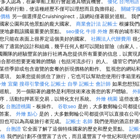
許多人認為，在豪華船上航行會超過其物質機會。
優化 台灣用語
必看的行動，使這種經歷不僅可以理想而且負擔得起。
關鍵字
燴價格
另一個選擇是Cruishingirect，該網站僅著眼於巡航。
國家公園和其他景點的龐大國家。
商業會計法 記帳士
根據我們
方便地參觀該國最重要的景點。
seo優化
牛排 外燴
所有的城市和
您只能在表面上很界定這個美好的國家。
社團法人代辦費用
很
有了適當的設計和組織，幾乎任何人都可以開始冒險（由家人，
國團隊的經驗豐富的旅行社將為您提供所有重要的信息，以實現
適合那些想要更複雜的體驗（包括河流步行）的人。 儘管它們的
某些季節或包含遊覽的套餐的折現價格的動作。 監視您的網站
選項。 如果您提前抓住了旅行，它也可以幫助您使用行李箱里
外燴 宜蘭
搜尋引擎優化
記帳士 自學
記帳士 會計師
如果您想預訂E
巡航。 另一個顯著的趨勢是利用技術來改善您的客戶體驗。
外
序，活動扣押甚至交易，以簡化支付系統。
外燴 桃園
這些改進
簡化
台胞證桃園
- 板操作。
谷歌seo
是的，大多數郵輪公司都提
出答案。
外燴 點心
是的，大多數郵輪公司都提供可以直接在公司
，但也可以為高級旅行者完成。
記帳士 名師
我們使用的酒店舒適
要。
台胞證
它全面了解了這個特殊國家的歷史和歷史景點。
記帳
價格
我們的計劃不僅豐富了古代，而且還豐富了中世紀和現代的現