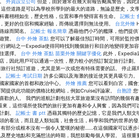
節。
外資設立公司
但是，由於通常在幾天前報告颶風警告，因此
，這些道路是可以為學校所學到的最大的道路，無論是歷史，文
科書栩栩如生，歷史性格，位置和事件變得富有生命。
記帳士 
，更好的住宿和獨家經驗，而傳統選擇則無法使用。
台北外燴
H
化路線而聞名。
記帳士 報名簡章
憑藉他們小巧的艦隊，他們提供
灘遊覽。
台中 外燴 茶點
您可以了解最佳預訂時間，可用於監控
旅行網站之一Expedia使得同時找到幾個旅行和目的地變得更加
絕佳選擇。
台中 外燴 茶點
苗栗外燴
關鍵字優化
此外，Exped
店，因此用戶可以通過一次性，壓力較小的預訂製定旅行計劃
旅行社預訂巡遊，尤其是第一次或您有特殊需要的話。 停止羅
觀。
記帳士 考試日期
許多公園以及海灘的接近使其更具吸引力
同國家國家的首都和政治中心。
外燴 推薦
您可以看到白宮，國會
閱提供此功能的價格比較網站，例如Cruise評論家。
台胞證
您
喜歡的人。 我們的巡航計劃包括大眾旅遊業沒有訪問的幾個有
看來，這些場所使我們的旅行更加有趣和令人興奮，因為我們可
特計劃。
記帳士 書 ptt
憑藉其獨特的歷史記憶，它是我們人類文明
頭的看法，而且是人類知識，社會生活，科學和我們的世界的
有部分或根本沒有一個令人驚嘆的秘密……在這個國家可以逐
及歷史地點和充滿想法的時期，我想鼓勵每個人學習。 這很重