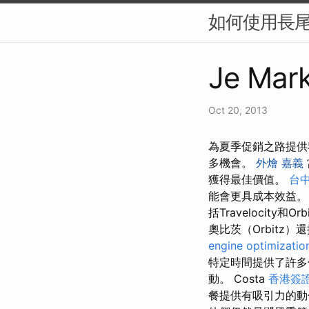
如何使用長尾
Je Mark
Oct 20, 2013
為夏季促銷之路提供
多機會。
外燴 嘉義
獲得最佳價值。
台
能會更具成本效益
括Travelocity和Or
奧比茨（Orbitz）
engine optimizatio
特定時間提供了許多
動。 Costa
香港簽證
餐提供有吸引力的動