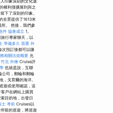
令人印象深刻的文化遺
向的權利僅擴展到與之
客留下了深刻的印象。
的全景提供了1613米
場所。 然後，我們參
急件
協會成立
1。
與旅行專家聊天，以
士 準備多久
苗栗 外
每次預訂後都可以賺
稅務相關法規概要
允
。
竹北 外燴
Cruise評
教學
也就是說，互聯
輪公司，郵輪和郵輪
地，戈育爾的海洋。
巡遊或使用確認，這
允許客戶在網站上購買
速搜索目的地，出發日
帳士 考前
Cruises以
停留的巡遊，將巡遊