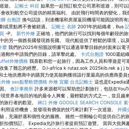
司巡遊。
記帳士 科目
如果您一起預訂航空公司票和巡遊，則可以
會收到航空公司提供的精英福利。 由於飛行時間表的變化，我
雄獅 台胞證
換句話說，到達機場和房屋返回機場可能因說明而有
計劃或景點將不會被錯過。
記帳士 名師
2001年的組織者，Bus
一頁
-P。
新竹外燴
正確地，他們的旅行可以找到每個年齡段的旅
中的另一個酋長國發現酋長國。 現代船提供了輕鬆的環境，以
什麼
我們的2025年招股說明書可以通過單擊目錄的封面來以電
通過郵件申請我們的目錄，請單擊此處。
卡式台胞證
1000還組
uffet外燴價格
我喜歡和您一起旅行，因為工作人員和導遊是可
經歷。 D.l-africa k rutaz.sok 2025kib.rek a j j b
輪公司和土地供應商中的購買力使其能夠獲得該行業最高的供應商委
級外燴
seo點擊軟體價格
外燴 宜蘭
台北記帳士
這也是Expedi
原因。
會計事務所
許多來源都可以幫助您計劃旅行，包括在YouTub
發現世界各地目的地的最令人興奮，最輕鬆的方式之一，並且越
觀的旅行者的歡迎。
林口 外燴
GOOGLE SEARCH CONSOLE
素
利用這些機會，並發現有價值的技巧來計劃下一次巡遊。
外國
驗，充滿舒適和個性化的服務。 雖然一些郵輪公司提供自己的旅行，
扣價預訂。 Expedia允許旅行者提前預訂遊覽。 當與大批