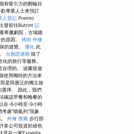
個有吸引力的郵輪目
喜歡專業人士來預訂
法人登記
Premio
前往Butrint
記
看希臘劇院，古城牆
一的原因。
烤肉 外燴
環保的遊覽。
優化
此
加。
台胞證過期
除了
性化的旅行等服務。
合理的。 波蘭巡遊
一個使用獨特的方法來
，而是與廣泛的獨立旅
大的選擇。 因此，我們
法確認早餐和晚餐的
在-6小時至-9小時
考慮“噴氣列”現象
惠。
外燴 推薦
步行部
許多公司投資於綠色
在一家Expedia