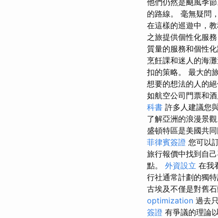
他們仍然是颶風季
的路線。 毫無疑問
在這樣的巡遊中，教
之旅提供個性化服務
質量的服務和個性
烹飪課和迷人的海
扣的策略。 最大的
想要的想法的人的
如航空公司門票和酒
科書
許多人建議您與
了解亞洲的浪漫景
盛頓特區是美國共
菲律賓簽證
您可以訂
旅行報價中找到自己
點。
外資設立
在我
行社通常計劃的獨
古埃及不僅是對舊石
optimization
過去只
簽證
有爭議的理論以