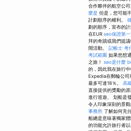
合作夥伴的航空公
麼是
但是，您可能不
計劃順序的權利。
劃的順序，宣布的
在EUR
seo保證第
拜的奇蹟或我們提議
閒活動。
記帳士 考
考試範圍
如果您想
之旅！
seo是什麼
b
的，因此我在旅行中收集了難忘的
Expedia在郵
最多可達18％。
高
直接提供的獎勵的
進行巡遊。 划船是
令人印象深刻的景
事務所
了解如何充分
船總是意味著獨家體
的功能允許旅行者以折