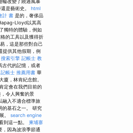
遊輪改變了繞過風暴
學還是藝術史。
html
會計 書
是的，奢侈品
apag-Lloyd以其高
了獨特的體驗，例如
價格的工具以及獲得折
容易，這是那些對自己
ia還提供其他假期，例
。
搜索引擎
記帳士 教
馬古代的記憶，或者
。
記帳士 推薦用書
華
大廈，林肯紀念館。
肯定會在我們目前的
趣，令人興奮的景
以融入不適合標準旅
的基石之一。 研究
發展。
search engine
步看到這一點。
柬埔寨
要，因為波浪季節通