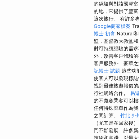
的經驗與對該國豐
的地，它提供了豐富
這次旅行。 有許多
Google商家檔案
Tr
帳士 初會
Natur
壁，基督教大教堂和
對可持續經驗的需求
外，改善客戶體驗的
客戶服務外，豪華
記帳士 試題
這些功
使客人可以發現標誌
找到最佳旅遊報價
行社網絡合作。
易遊
的不寬容乘客可以
任何特殊菜單作為
之間計算。
竹北 外
（尤其是在回家後）
門不斷發展，許多
技術和實踐，以最