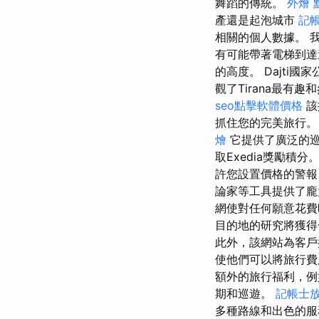
舞蹈的傳統。
外燴 
產還是起泡城市
記帳
相關的個人數據。 
有可能帶著電梯到達達
的高度。 Dajt
觀了Tirana最有趣和
seo點擊軟體價格
該
抓住您的完美旅行
燴
它提供了廣泛的
取Exedia獎勵積
許您設置價格的警報
論家等工具提供了龐
網使對任何願意花費
目的地的研究將獲
此外，該網站為客
使他們可以將旅行
額外的旅行福利，
期和巡遊。
記帳士
多種路線和出色的