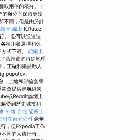
賺取兩倍的積分。
什
們的辦公室保留更改
所不同，但是由於計
記帳士 線上
K.Rutaz
行。 您可以通過迪
及各種用餐選擇和休
子方式下載。
記帳士
織了我推薦的特殊地理
靠，正確和樂於助人
ig puputev。
員會，土地和郵輪套餐
a通常會提供巡航線未
e或Reddit論壇上
來越受到歷史城市和
食 外燴 台北
記帳士
公司在台分公司
豪華
但Expedia工作
興趣不同的人旅行時，