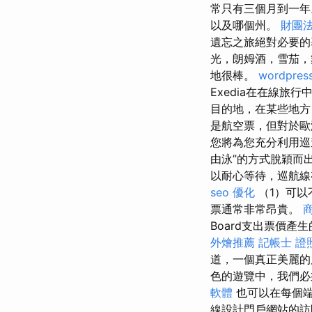
常只有三個月到一
以及哪個州。
財團法
遺忘之旅絕對必要
光，朗姆酒，雪茄
地很棒。
wordpres
Exedia在在線
目的地，在某些地方
是航空票，但對於歐
您將為您充分利用
由泳”的方式脫穎而
以耐心等待，巡航線
seo 優化
（1）可以
票通常非常昂貴。
Board支出票價
外燴推薦
記帳士 證
道，一個真正美麗
色的遊覽中，我們必
軟體
也可以在每個端
線設計門戶網站的訪