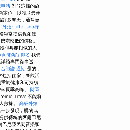
記申請
對於這樣的旅
書重新定位，以獲取最佳
括許多海天，通常更
。
外燴buffet
seo行
輪經常提供促銷優
進搜索較低的價格。
群體和興趣相似的人，
ogle關鍵字排名
我們
巡洋艦專門從事巡
台胞證 過期
是的，
常包括住宿，餐飲活
以側重於健康和可持續
乘坐夏季高峰。
財團
remio Travel不能將
個人數據。
高級外燴
進一步發現，購物或
提供傳統的阿爾巴尼
爾巴尼亞民間音樂和