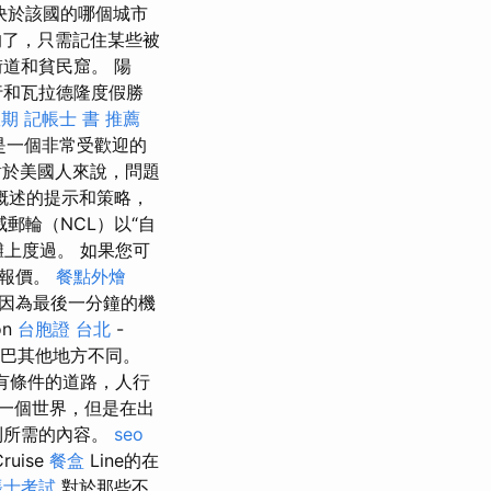
決於該國的哪個城市
的了，只需記住某些被
道和貧民窟。 陽
行和瓦拉德隆度假勝
效期
記帳士 書 推薦
也是一個非常受歡迎的
於美國人來說，問題
概述的提示和策略，
郵輪（NCL）以“自
上度過。 如果您可
的報價。
餐點外燴
，因為最後一分鐘的機
on
台胞證 台北
-
古巴其他地方不同。
有條件的道路，人行
一個世界，但是在出
到所需的內容。
seo
uise
餐盒
Line的在
帳士考試
對於那些不