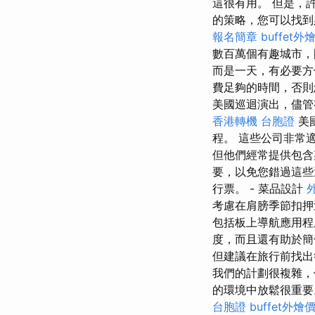
這很有用。 但是，
的策略，您可以找到
報名簡章
buffet外
數百萬個有趣城市，
而是一天，有必要
費足夠的時間，否則
美國巡迴演出，儘管
香港轉機 台胞證
美
程。 這些公司非常
但他們經常提供包含
要，以免您錯過這些
行票。 - 菜品設計
考慮在肩膀季節扣押
包括板上導航應用程
度，而且還有助於
但建議在旅行前找
我們的計劃很複雜
的環境中放鬆很重
台胞證
buffet外燴