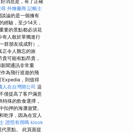
好消息是，有了正確
搜尋
外燴廠商
記帳士
 我們談論的是一個擁有
的經驗，至少14天，
重要的景點都必須花
少有人敢於單獨進行
一群朋友或成對）。
真正令人難忘的旅
昂貴可能有點昂貴，
和新聞通訊非常重
程作為飛行巡遊的飛
xpedia，則值得
國人在台灣開公司
這
不僅提高了客戶滿意
供特殊的飲食選擇，
中扣押的海灘遊覽。
和乾淨，因為在宜人
士 證照有用嗎
klook
代景點。 此頁面提