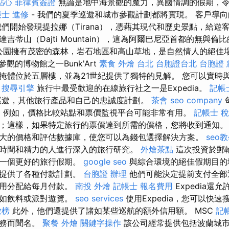
點心
菲律賓簽證
無論是地中海景觀的魔力，異國情調的假期，
士 進修
- 我們的夏季巡遊和城市參觀計劃都將實現。 客戶導
我們開始發現提拉娜（Tirana），憑藉其現代和歷史景點，給遊
吉蒂山（Dajti Mountain），這為阿爾巴尼亞首都的無與倫比
i國家公園擁有茂密的森林，岩石地區和高山草地，是自然情人的絕佳
參觀的博物館之一Bunk'Art
素食 外燴 台北
台胞證台北
台胞證 
掩體位於五層樓，並為21世紀提供了獨特的見解。 您可以實時
。
搜尋引擎
旅行中最受歡迎的在線旅行社之一是Expedia。
記帳
巡遊，其他旅行產品和自己的忠誠度計劃。
茶會
seo company
分。 例如，價格比較站點和票價監視平台可能非常有用。
記帳士 
；這樣，如果特定旅行的票價達到所需的價格，您將收到通知
大的價格和評估數據庫，使您可以為錢包選擇解決方案。
seo
時間和精力的人進行深入的旅行研究。
外燴茶點
這次投資於郵
得一個更好的旅行假期。
google seo
與綜合環境的絕佳假期目的
戶提供了各種付款計劃。
台胞證 辦理
他們可能決定提前支付全部
費用分配給每月付款。
南投 外燴
記帳士 報名費用
Expedia還
例如飲料或派對遊覽。
seo services
使用Expedia，您可以快
放榜
此外，他們還提供了諸如某些巡航的額外信用額。 MSC
記
服務而聞名。
聚餐 外燴
關鍵字操作
該公司經常提供包括波蘭城市