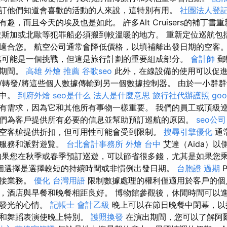
訂他們知道會喜歡的活動的人來說，這特別有用。
社團法人登
趣，而且今天的埃及也是如此。 許多Alt Cruisers的補丁
拉斯加或北歐等犯罪船必須搬到較溫暖的地方。 重新定位巡航包
適合您。 航空公司通常會降低價格，以填補離出發日期的空客
惠可能是一個挑戰，但這是旅行計劃的重要組成部分。
會計師
郵
性期間。
高雄 外燴 推薦
谷歌seo
此外，在線設備的使用可以促
/轉發/將這些個人數據傳輸到另一個數據控制器。 由於一小群
圍中。
到府外燴
seo是什么
法人是什麼意思
旅行社代辦護照
go
有需求，因為它和其他所有事物一樣重要。 我們的員工或頂級
們為客戶提供所有必要的信息並幫助預訂巡航的原因。
seo公司
空客艙提供折扣，但可用性可能會受到限制。
搜尋引擎優化
通
賓服務和派對遊覽。
台北會計事務所
外燴 台中
艾達（Aida）
如果您在秋季或春季預訂巡遊，可以節省很多錢，尤其是如果您
個選擇是選擇較短的持續時間或非慣例出發日期。
台胞證 過期
P
直接業務。
優化 台灣用語
限制數據處理的權利僅適用於客戶的
，酒店與早餐和晚餐相距良好。 博物館參觀後，休閒時間可以
閃發光的心情。
記帳士 會計乙級
晚上可以在節日晚餐中閉幕，以
樂和舞蹈表演使晚上特別。
護照換發
在演出期間，您可以了解阿