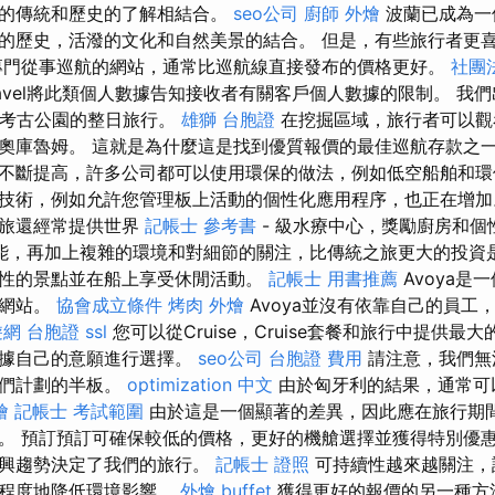
富的傳統和歷史的了解相結合。
seo公司
廚師 外燴
波蘭已成為一
的歷史，活潑的文化和自然美景的結合。 但是，有些旅行者更
專門從事巡航的網站，通常比巡航線直接發布的價格更好。
社團
avel將此類個人數據告知接收者有關客戶個人數據的限制。 我們出發
al和考古公園的整日旅行。
雄獅 台胞證
在挖掘區域，旅行者可以觀
奧庫魯姆。 這就是為什麼這是找到優質報價的最佳巡航存款之
不斷提高，許多公司都可以使用環保的做法，例如低空船舶和
技術，例如允許您管理板上活動的個性化應用程序，也正在增
之旅還經常提供世界
記帳士 參考書
- 級水療中心，獎勵廚房和個
能，再加上複雜的環境和對細節的關注，比傳統之旅更大的投資是
性的景點並在船上享受休閒活動。
記帳士 用書推薦
Avoya是
的網站。
協會成立條件
烤肉 外燴
Avoya並沒有依靠自己的員工
網 台胞證
ssl
您可以從Cruise，Cruise套餐和旅行中提供最
根據自己的意願進行選擇。
seo公司
台胞證 費用
請注意，我們無
我們計劃的半板。
optimization 中文
由於匈牙利的結果，通常可以
燴
記帳士 考試範圍
由於這是一個顯著的差異，因此應在旅行期間
。 預訂預訂可確保較低的價格，更好的機艙選擇並獲得特別優
新興趨勢決定了我們的旅行。
記帳士 證照
可持續性越來越關注，
大程度地降低環境影響。
外燴 buffet
獲得更好的報價的另一種方法是