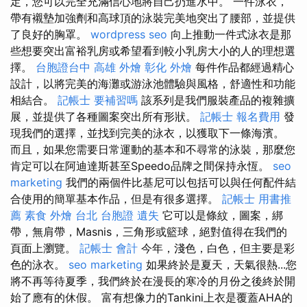
定，您可以完全充滿信心地將自己扔進水中。 一件泳衣，
帶有襯墊加強劑和高球頂的泳裝完美地突出了腰部，並提供
了良好的胸罩。
wordpress seo
向上推動一件式泳衣是那
些想要突出富裕乳房或希望看到較小乳房大小的人的理想選
擇。
台胞證台中
高雄 外燴
彰化 外燴
每件作品都經過精心
設計，以將完美的海灘或游泳池體驗與風格，舒適性和功能
相結合。
記帳士 要補習嗎
該系列是我們服裝產品的複雜擴
展，並提供了各種圖案突出所有形狀。
記帳士 報名費用
發
現我們的選擇，並找到完美的泳衣，以獲取下一條海濱。
而且，如果您需要日常運動的基本和不尋常的泳裝，那麼您
肯定可以在阿迪達斯甚至Speedo品牌之間保持永恆。
seo
marketing
我們的兩個件比基尼可以包括可以與任何配件結
合使用的簡單基本作品，但是有很多選擇。
記帳士 用書推
薦
素食 外燴 台北
台胞證 遺失
它可以是條紋，圖案，綁
帶，無肩帶，Masnis，三角形或籃球，絕對值得在我們的
頁面上瀏覽。
記帳士 會計
今年，淺色，白色，但主要是彩
色的泳衣。
seo marketing
如果終於是夏天，天氣很熱...您
將不再等待夏季，我們終於在漫長的寒冷的月份之後終於開
始了應有的休假。 富有想像力的Tankini上衣是覆蓋AHA的