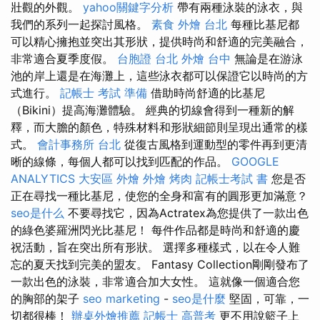
壯觀的外觀。
yahoo關鍵字分析
帶有兩種泳裝的泳衣，與
我們的系列一起探討風格。
素食 外燴 台北
每種比基尼都
可以精心擁抱並突出其形狀，提供時尚和舒適的完美融合，
非常適合夏季度假。
台胞證 台北
外燴 台中
無論是在游泳
池的岸上還是在海灘上，這些泳衣都可以保證它以時尚的方
式進行。
記帳士 考試 準備
借助時尚舒適的比基尼
（Bikini）提高海灘體驗。 經典的切線會得到一種新的解
釋，而大​​膽的顏色，特殊材料和形狀細節則呈現出通常的樣
式。
會計事務所 台北
從復古風格到運動型的零件再到更清
晰的線條，每個人都可以找到匹配的作品。
GOOGLE
ANALYTICS
大安區 外燴
外燴 烤肉
記帳士考試 書
您是否
正在尋找一種比基尼，使您的全身和富有的圓形更加滿意？
seo是什么
不要尋找它，因為Actratex為您提供了一款出色
的綠色婆羅洲閃光比基尼！ 每件作品都是時尚和舒適的慶
祝活動，旨在突出所有形狀。 選擇多種樣式，以在令人難
忘的夏天找到完美的盟友。 Fantasy Collection剛剛發布了
一款出色的泳裝，非常適合加大女性。 這就像一個適合您
的胸部的架子
seo marketing
-
seo是什麼
堅固，可靠，一
切都很棒！
辦桌外燴推薦
記帳士 高普考
更不用說籃子上