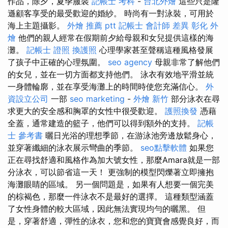
作品，除夕，夏季服裝
記帳士 考科
-
台北外燴
這些只是隆
遜顧客享受的最受歡迎的婚紗。 時尚有一對泳裝，可用於
海上主題攝影。
外燴 推薦 ptt
記帳士 會計師 差異
彰化 外
燴
他們的親人經常在假期前夕給母親和女兒提供這樣的海
灘。
記帳士 證照
換護照
心理學家甚至聲稱這種風格發展
了孩子中正確的心理氛圍。
seo agency
母親非常了解他們
的女兒，並在一切方面都支持他們。 泳衣有效地平滑並統
一身體輪廓，並在享受海灘上的時間時使您充滿信心。
外
資設立公司
一部
seo marketing
-
外燴 新竹
部分泳衣在尋
求更大的安全感和胸罩的女性中很受歡迎。
護照換發
憑藉
全蓋，通常建造的籃子，他們可以得到額外的支持。
記帳
士 參考書
曬日光浴的理想季節，在游泳池旁邊放鬆身心，
並穿著纖細的泳衣展示彎曲的季節。
seo點擊軟體
如果您
正在尋找舒適和風格作為加大號女性，那麼Amara就是一部
分泳衣，可以節省這一天！ 更強制的模型閃爍著立即擁抱
海灘眼睛的區域。 另一個問題是，如果有人想要一個完美
的棕褐色，那麼一件泳衣不是最好的選擇。 這種類型涵蓋
了女性身體的較大區域，因此無法實現均勻的曬黑。 但
是，穿著舒適，彈性的泳衣，您和您的寶寶會感覺良好，而