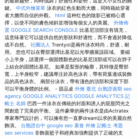
的最新趨勢，同時強調了舒適性和姿勢，這是大小女性的關
鍵。
中式外燴菜單
泳衣的紅色生動而大膽，同時藉給穿著
者大膽而自信的外觀。
html
這种红色的陰影已被精心選
擇，以使不同的膚色傾斜並增強每個女人的美麗。
外燴佈
置
GOOGLE SEARCH CONSOLE
比基尼頂部沒有填充，
這意味著它可以提供自然的形狀和舒適性，而不會過於降低
或不自然。
社團法人
Trentyol是兩件泳衣時尚，舒適，耐
用。 您也可以在臀部選擇比基尼以光學擴展該區域。 要縮
小上半身，請選擇一個固體顏色的比基尼頂部或可以在脖子
上結合的固體比基尼。 如果是梨形的輪廓，其特徵是臀部
寬，上半身較窄，建議專注於高色泳衣，帶有荷葉邊或裝飾
品的高色泳衣。 兩部分泳衣，帶有淺色的頂部和深度下部
可以平衡身體的比例。 - 甜品桌
外燴 臺北
台胞證過期
seo
agency
GOOGLE ANALYTICS
GOOGLE ANALYTICS
記
帳士 名師
巴西一件泳衣在傳統的封面和誘人的屁股閃光之
間創造了完美的平衡。 這件豪華的兩件泳衣是由Actratex
專家專門設計的，可以擁有您一直夢dream以求的美麗自然
飾演。
台胞證台中
google seo
素食 外燴
記帳士 考題
seo services
非飾面籃子和經典加強劑提供了正確的支