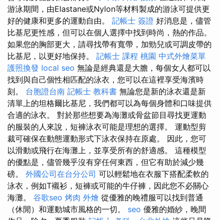
游泳期間，由Elastane或Nylon等材料製成的游泳可提供更
好的健康和更多的運動自由。
記帳士 簽證
好消息是，儘管
比基尼更性感，但可以在個人選擇中找到時尚，熱的作品。
如果您的胸部更大，請尋找帶有寬帶，加勁兒或可調皮帶的
比基尼，以更好地保持。
記帳士 課程 桃園
中式外燴菜單
護照換發
local seo
無論是經典還是大膽，每個女人都可以
找到與自己個性相匹配的泳衣，您可以在這裡享受海濱時
刻。
台胞證台南
記帳士 教科書
無論您是新的泳衣還是新
清單上的坦格爾比基尼，我們都可以為每個身體和口味提供
合適的泳衣。 對於那些想要為海灘或骨盆節目尋找更運動
的服裝​​的人來說，短褲泳衣可能是理想的選擇。 運動型剪
裁可確保在動態運動形式下泳衣保持在原處。 因此，您可
以滑動或飛行在海灘上，並享受所有的舒適感。 這種模型
的優點是，儘管幾乎沒有穿任何東西，但它有助於減少幾
磅。
外國公司在台分公司
可以輕鬆地在衣服下搭配柔軟的
泳衣，例如T襯衫，短褲或可能的牛仔褲，因此您不必關心
海灘。
谷歌seo
烤肉 外燴
從優雅的晚禮服可以找到普通
（休閒）和運動城市風格的一切。
seo
優雅的婚紗，晚間