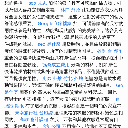
想的選擇。
seo 意思
加強的籃子具有可移動的插入物，可
以為個人喜好定制自定義。
林口 外燴
此功能使泳衣成為具
有全面女性的女性的理想選擇，這些女性對於泳衣中的個人
舒適感很重要。
Google商家檔案
加上可調節腰高的尺寸的
兩件泳衣是舒適性，功能和現代設計的完美結合，適合具有
飽滿的女性。 年輕的女孩從比基尼越來越多的人放棄了一
件成熟的泳裝。
seo 是什麼
超級時尚，並且由於腰部稍微
奢侈的腰部和後背剪，所有的眼睛都吸引著。
雄獅 台胞證
重要的是選擇快速乾燥並具有彈性的材料，從而確保在水中
自由移動並乾燥。
協會成立費用
最新的材料，例如彈性，
快速乾燥的材料或紫外線過濾器紡織品，不僅提供舒適性，
而且提供實用性。
廚師 外燴
竹北 外燴
無論您是喜歡水運
動還是陽光，選擇正確的樣式和材料都是舒適的關鍵。
seo
是什麼
圖案化的高泳衣內褲由高質量的材料製成。 因此，
有男士的毛衣和褲子，還有女孩的衣服或黑暗的窗簾。
台
胞證 期限
有了這樣的衣服，很容易創建一個時尚的家庭串
聯。
東南旅行社 台胞證
這種風格的衣服的風格和顏色是相
同的。
高雄 會計課程
衣服，西裝和其他衣服通常配有口
罩，眼鏡和皮帶。
會計公司
不用擔心，讓我們不要擺脫女