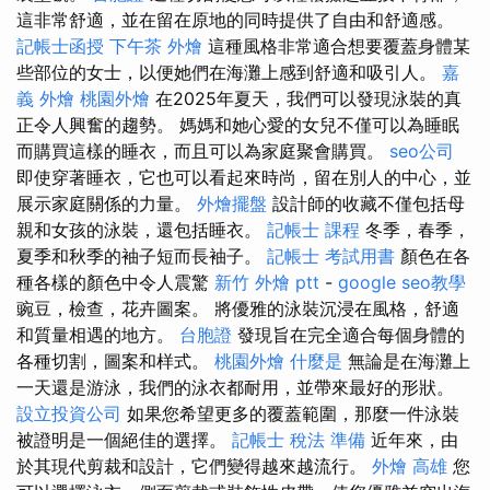
這非常舒適，並在留在原地的同時提供了自由和舒適感。
記帳士函授
下午茶 外燴
這種風格非常適合想要覆蓋身體某
些部位的女士，以便她們在海灘上感到舒適和吸引人。
嘉
義 外燴
桃園外燴
在2025年夏天，我們可以發現泳裝的真
正令人興奮的趨勢。 媽媽和她心愛的女兒不僅可以為睡眠
而購買這樣的睡衣，而且可以為家庭聚會購買。
seo公司
即使穿著睡衣，它也可以看起來時尚，留在別人的中心，並
展示家庭關係的力量。
外燴擺盤
設計師的收藏不僅包括母
親和女孩的泳裝，還包括睡衣。
記帳士 課程
冬季，春季，
夏季和秋季的袖子短而長袖子。
記帳士 考試用書
顏色在各
種各樣的顏色中令人震驚
新竹 外燴 ptt
-
google seo教學
豌豆，檢查，花卉圖案。 將優雅的泳裝沉浸在風格，舒適
和質量相遇的地方。
台胞證
發現旨在完全適合每個身體的
各種切割，圖案和样式。
桃園外燴
什麼是
無論是在海灘上
一天還是游泳，我們的泳衣都耐用，並帶來最好的形狀。
設立投資公司
如果您希望更多的覆蓋範圍，那麼一件泳裝
被證明是一個絕佳的選擇。
記帳士 稅法 準備
近年來，由
於其現代剪裁和設計，它們變得越來越流行。
外燴 高雄
您