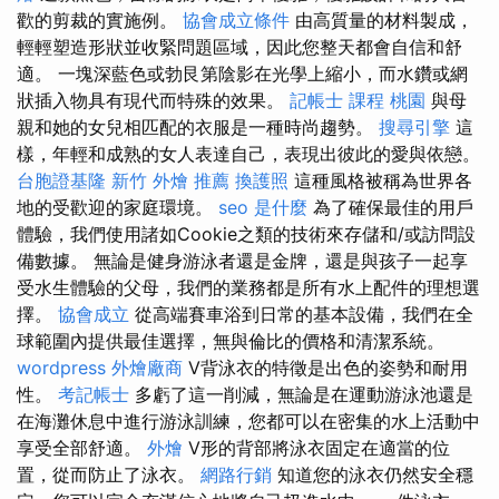
歡的剪裁的實施例。
協會成立條件
由高質量的材料製成，
輕輕塑造形狀並收緊問題區域，因此您整天都會自信和舒
適。 一塊深藍色或勃艮第陰影在光學上縮小，而水鑽或網
狀插入物具有現代而特殊的效果。
記帳士 課程 桃園
與母
親和她的女兒相匹配的衣服是一種時尚趨勢。
搜尋引擎
這
樣，年輕和成熟的女人表達自己，表現出彼此的愛與依戀。
台胞證基隆
新竹 外燴 推薦
換護照
這種風格被稱為世界各
地的受歡迎的家庭環境。
seo 是什麼
為了確保最佳的用戶
體驗，我們使用諸如Cookie之類的技術來存儲和/或訪問設
備數據。 無論是健身游泳者還是金牌，還是與孩子一起享
受水生體驗的父母，我們的業務都是所有水上配件的理想選
擇。
協會成立
從高端賽車浴到日常的基本設備，我們在全
球範圍內提供最佳選擇，無與倫比的價格和清潔系統。
wordpress
外燴廠商
V背泳衣的特徵是出色的姿勢和耐用
性。
考記帳士
多虧了這一削減，無論是在運動游泳池還是
在海灘休息中進行游泳訓練，您都可以在密集的水上活動中
享受全部舒適。
外燴
V形的背部將泳衣固定在適當的位
置，從而防止了泳衣。
網路行銷
知道您的泳衣仍然安全穩