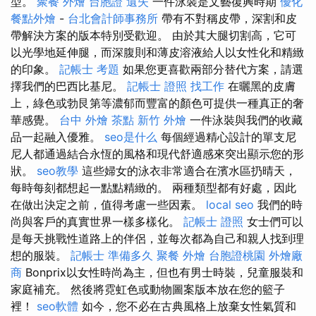
型。
聚餐 外燴
台胞證 遺失
一件泳裝是文藝復興時期
優化
餐點外燴
-
台北會計師事務所
帶有不對稱皮帶，深割和皮
帶解決方案的版本特別受歡迎。 由於其大腿切割高，它可
以光學地延伸腿，而深腹則和薄皮溶液給人以女性化和精緻
的印象。
記帳士 考題
如果您更喜歡兩部分替代方案，請選
擇我們的巴西比基尼。
記帳士 證照 找工作
在曬黑的皮膚
上，綠色或勃艮第等濃郁而豐富的顏色可提供一種真正的奢
華感覺。
台中 外燴 茶點
新竹 外燴
一件泳裝與我們的收藏
品一起融入優雅。
seo是什么
每個經過精心設計的單支尼
尼人都通過結合永恆的風格和現代舒適感來突出顯示您的形
狀。
seo教學
這些婦女的泳衣非常適合在濱水區扔晴天，
每時每刻都想起一點點精緻的。 兩種類型都有好處，因此
在做出決定之前，值得考慮一些因素。
local seo
我們的時
尚與客戶的真實世界一樣多樣化。
記帳士 證照
女士們可以
是每天挑戰性道路上的伴侶，並每次都為自己和親人找到理
想的服裝。
記帳士 準備多久
聚餐 外燴
台胞證桃園
外燴廠
商
Bonprix以女性時尚為主，但也有男士時裝，兒童服裝和
家庭補充。 然後將霓虹色或動物圖案版本放在您的籃子
裡！
seo軟體
如今，您不必在古典風格上放棄女性氣質和