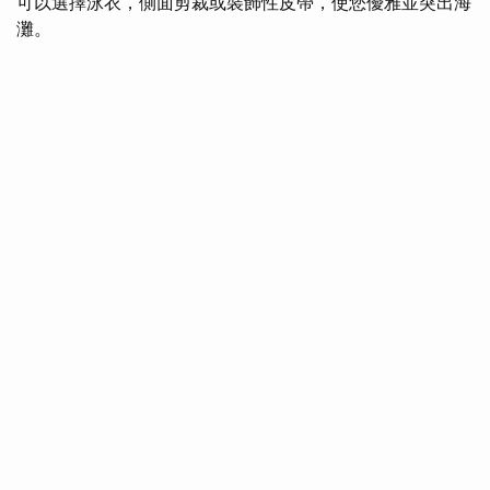
可以選擇泳衣，側面剪裁或裝飾性皮帶，使您優雅並突出海
灘。