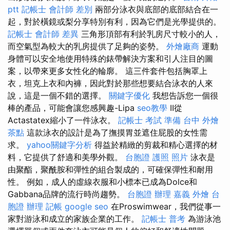
ptt
記帳士 會計師 差別
兩部分泳衣與底部的底部結合在一
起，對於橫鏡或梨分享特別有利，因為它們是光學提供的。
記帳士 會計師 差異
三角形頂部有利於乳房尺寸較小的人，
而空氣型為較大的乳房提供了足夠的姿勢。
外燴廠商
運動
身體可以安全地使用特殊的錶帶解決方案和引人注目的圖
案，以帶來更多女性化的輪廓。 這三件套件包括胸罩上
衣，坦克上衣和內褲，因此對於那些想要結合泳衣的人來
說，這是一個不錯的選擇。
關鍵字優化
我想告訴您一個很
棒的產品，可能會讓您感興趣-Lipa
seo教學
II從
Actastatex縮小了一件泳衣。
記帳士 考試 準備
台中 外燴
茶點
這款泳衣的設計是為了撫摸胃並遮住屁股的女性需
求。
yahoo關鍵字分析
得益於精緻的剪裁和精心選擇的材
料，它提供了舒適和美學外觀。
台胞證 護照 照片
泳衣是
由聚酯，聚酰胺和彈性的組合製成的，可確保彈性和耐用
性。 例如，成人的虛線衣服和小標本已成為Dolce和
Gabbana品牌的流行時尚趨勢。
台胞證 辦理
嘉義 外燴
台
胞證 辦理
記帳
google seo
在Proswimwear，我們從事一
家對游泳和成立的家族企業的工作。
記帳士 普考
為游泳池