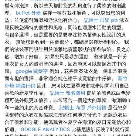
襯有薄泡沫，所以整天都對您的乳房進行了柔軟的泡泡護
理。
buffet 外燴
選擇一種剪裁和顏色，可以突出您的利
益，並使您對海灘和游泳池有信心。
記帳士 自學 ptt
泳衣
應反映您獨特的個性和風格，同時也適應水活動的類型。
有很多選擇，但是重要的是要專注於為苗條女性設計的泳
衣。 無論您是收到一兩個部分，都總是選擇玩得開心。 我
們的泳裝專門設計用於優雅地覆蓋形狀的某些缺陷，反之亦
然，增加了好處。 如果您只是參加運動，游泳就是一部分
泳衣是女人的最明智的選擇，因為游泳可以歸類為其中的
風。
google 關鍵字
例如，花卉圖案泳衣是一個非常浪漫
而有趣的選擇，非常適合純色裙子或寬鬆的牛仔褲。
新竹
外燴
網路行銷
因此，您可以在夏季城市散步期間利用自己
喜歡的新夏季作品。
記帳士 報名費用
簡約的黑色或白色變
種可使外觀更加優雅，非常適合一個超大的草帽，海灘圍巾
和一些約束的黃金珠寶。
記帳士 考題
戶外婚禮
是否想穿
著獨特的泳衣在度假或海濱的任何地方發光？ 這款泳衣結
合了優雅和功能，使佩戴者在夏季在海濱的夏日充滿信心和
舒適。
GOOGLE ANALYTICS
比基尼設計反映了時裝行業