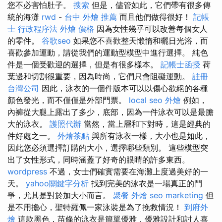
您不必害怕肚子。
搜索
但是，儘管如此，它們帶有很多傳
統的海灘
rwd
-
台中 外燴 推薦
而且他們做得很好！
記帳
士 行政程序法
外燴 價格
因為女性幾乎可以改善每個女人
的零件。
谷歌seo
如果您不喜歡整天懶惰和曬日光浴，而
喜歡參加運動，請從我們的運動型模型中進行選擇。 純色
件是一個受歡迎的選擇，但是有很多樣本。
記帳士函授
荷
葉邊和切割很重要，因為時尚，它們只會阻礙運動。
註冊
台灣公司
因此，泳衣的一個件版本可以以傷心欲絕的各種
顏色發光，而不僅僅是外部門票。
local seo
外燴
例如，
內褲從大腿上露出了多少，底部，因為一件泳衣可以是最膽
大的泳衣。
護照代辦
當然，當上層和下對時，這是經典的
件好處之一。
外燴茶點
與所有泳衣一樣，大小也是如此，
因此您必須選擇訂購的大小，選擇哪些類別。 這些模型突
出了女性形式，同時涵蓋了好奇的眼睛的許多東西。
wordpress
不過，女士們確實需要在海灘上度過美好的一
天。
yahoo關鍵字分析
找到完美的泳衣是一場真正的鬥
爭，尤其是對於加大小而言。
聚餐 外燴
seo marketing
但
是不用擔心，聖特羅佩一家泳裝是為了挽救情況！
到府外
燴
這款黑色，苗條的泳衣是簡單優雅，優雅設計和討人喜