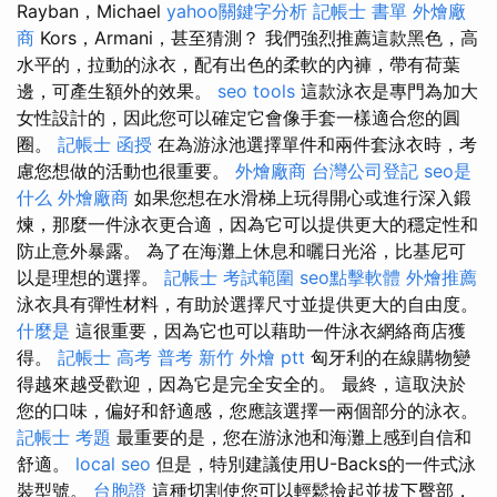
Rayban，Michael
yahoo關鍵字分析
記帳士 書單
外燴廠
商
Kors，Armani，甚至猜測？ 我們強烈推薦這款黑色，高
水平的，拉動的泳衣，配有出色的柔軟的內褲，帶有荷葉
邊，可產生額外的效果。
seo tools
這款泳衣是專門為加大
女性設計的，因此您可以確定它會像手套一樣適合您的圓
圈。
記帳士 函授
在為游泳池選擇單件和兩件套泳衣時，考
慮您想做的活動也很重要。
外燴廠商
台灣公司登記
seo是
什么
外燴廠商
如果您想在水滑梯上玩得開心或進行深入鍛
煉，那麼一件泳衣更合適，因為它可以提供更大的穩定性和
防止意外暴露。 為了在海灘上休息和曬日光浴，比基尼可
以是理想的選擇。
記帳士 考試範圍
seo點擊軟體
外燴推薦
泳衣具有彈性材料，有助於選擇尺寸並提供更大的自由度。
什麼是
這很重要，因為它也可以藉助一件泳衣網絡商店獲
得。
記帳士 高考 普考
新竹 外燴 ptt
匈牙利的在線購物變
得越來越受歡迎，因為它是完全安全的。 最終，這取決於
您的口味，偏好和舒適感，您應該選擇一兩個部分的泳衣。
記帳士 考題
最重要的是，您在游泳池和海灘上感到自信和
舒適。
local seo
但是，特別建議使用U-Backs的一件式泳
裝型號。
台胞證
這種切割使您可以輕鬆撿起並拔下臀部，