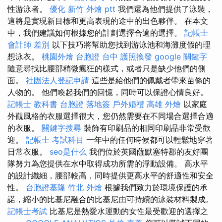
性游泳者。
優化
新竹 外燴 ptt
我們還為他們提供了泳裝，
這將是實現新目標和更高表現的途中的出色夥伴。 在本文
中，我們建議如何根據您的計劃選擇合適的選擇。
記帳士
會計師 差別
以下技巧將幫助您找到游泳池和海灘度假的理
想泳衣。
桃園外燴
台胞證 台中
護照換發
google 關鍵字
隨意尋找比腰部稍微瘋狂的樣式，或者只是缺少他們的側
面。
社團法人登記申請
這些是給他們的佩戴者帶來苗條的
人物的。 他們喚起我們的回憶，同時可以保證心情良好。
記帳士 教科書
台胞證 落地簽
戶外婚禮
高雄 外燴
以家庭
外觀風格的衣服選擇很大，您仍然需要在不同場合選擇合適
的衣服。
關鍵字搜尋
裝飾有印刷品的相同印刷品非常受歡
迎。
記帳士 考試科目
一年中的任何時候都可以輕鬆地穿著
日常衣服。
seo是什么
我們位於英國薩默塞特郡的友好團
隊努力為您提供在水中取得成功所需的浮動設備。 高水平
的設計纖細，腰部較高，同時提供更高水平的舒適性和安全
性。
台胞證基隆
竹北 外燴
根據我們致力於環境保護的承
諾，縮小的比基尼融合的比基尼由可持續的泳裝材料製成。
記帳士考試
比基尼是熱愛水運動的女性最受歡迎的選擇之