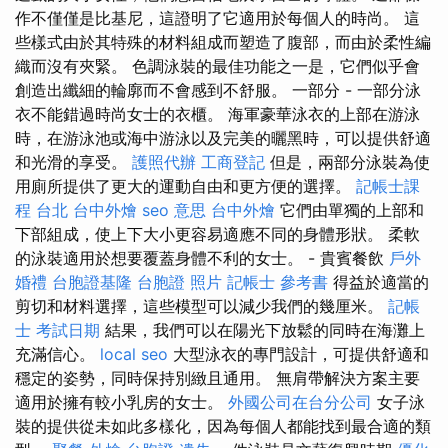
作不僅僅是比基尼，這證明了它適用於每個人的時尚。 這
些樣式由於其特殊的材料組成而塑造了腹部，而由於柔性編
織而沒有夾緊。 色調泳裝的最佳功能之一是，它們似乎會
創造出纖細的輪廓而不會感到不舒服。 一部分 - 一部分泳
衣不能錯過時尚女士的衣櫃。 海軍豪華泳衣的上部在游泳
時，在游泳池或海中游泳以及完美的曬黑時，可以提供舒適
和光滑的享受。
護照代辦
工商登記
但是，兩部分泳裝為使
用廁所提供了更大的運動自由和更方便的選擇。
記帳士課
程 台北
台中外燴
seo 意思
台中外燴
它們由單獨的上部和
下部組成，使上下大小更容易適應不同的身體形狀。 柔軟
的泳裝適​​用於想要覆蓋身體不利的女士。 - 貴賓餐飲
戶外
婚禮
台胞證基隆
台胞證 照片
記帳士 參考書
得益於適當的
剪切和材料選擇，這些模型可以減少我們的幾厘米。
記帳
士 考試日期
結果，我們可以在陽光下放鬆的同時在海灘上
充滿信心。
local seo
大型泳衣的專門設計，可提供舒適和
穩定的姿勢，同時保持別緻且通用。 無肩帶解決方案主要
適用於擁有較小乳房的女士。
外國公司在台分公司
女子泳
裝的提供從未如此多樣化，因為每個人都能找到最合適的類