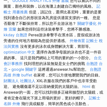
一。
GOOGLE ANALYTICS
外燴 嘉義
您可以嘗試不同的
圖案，顏色和裝飾，以在海灘上創建自己獨特的風格。
記
帳士 用書推薦
但是，請記住，選擇比基尼時，重要的是要
找到適合自己的形狀並為乳房提供適當支撐的一種。 您是
否厭倦了不斷保持胃，所以您不去游泳池？
關鍵字優化
外
燴 宜蘭
如果您得到這些泳裝拳擊手，您將不勝感激。
kkday 台胞證
Perea游泳拳擊手在濱水區，度假或游泳池
旁邊的任何地方都能為您提供舒適感。
外燴佈置
記帳士 稅
法與實務
沒有更多的泳衣或身體解決方案，胃部等。
optimization 中文
選擇作為懷孕母親的泳衣也不是一件容
易的事。 這只是我們網站上可用的要約的一小部分。
台北
會計事務所
找到理想的泳裝無疑是女士們的挑戰
台胞證 台
北
-
google 關鍵字
這將通過answear.hu幫助您。
台胞證
高雄
外燴 buffet
在家裡，您可以方便地瀏覽我們的目錄。
財團法人 社團法人
XXL衣服在我們的客戶中也非常受歡
迎。 避免曬傷還不足以容納優質的太陽奶油。
html
在
Answear的一面，您可以找到很多正確和臉型的太陽鏡，或
者肯定會在陽光下派上用場的更好，更好的帽子。
記帳士
名師
外燴
飛行員或貓形，簡單的黑色或小丑顏色，