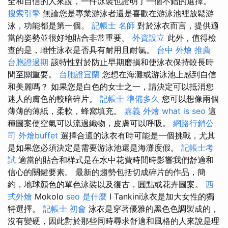
全和自信的人來說，一件泳裝也證明了一個不錯的選擇。
搜索引擎
無論您是專業游泳者還是喜歡在游泳池裡放鬆游
泳，功能都是第一個。
記帳士 名師
對於泳衣而言，提供適
當的姿勢並很好地貼合非常重要。
外資設立
此外，值得檢
查的是，雌性泳衣是否具有耐用且耐氯。
台中 外燴 推薦
台胞證過期
該特性對於防止早期磨損和使泳衣保持較長時
間至關重要。
台胞證宜蘭
您想在海灘或游泳池上感到自信
和美麗嗎？ 如果您是白色的女士之一，請決定可以抵消您
迷人的膚色的較暗碎片。
記帳士 準備多久
您可以想像兩個
薄薄的薄紙，柔軟，蜂窩填充。
嘉義 外燴
what is seo
這
種圖案使空氣可以流過織物，皮膚可以呼吸。
網路行銷公
司
外燴buffet
選擇合適的泳衣有時可能是一個挑戰，尤其
是如果您必須決定是需要游泳池還是海灘度假。
記帳士考
試
適當的貼合和样式是在水中花費時間時影響我們舒適和
信心的關鍵要素。 最新的趨勢包括切成碎片的作品，簡
約，地球顏色的單色泳裝以及復古，圓點或花卉圖案。
西
式外燴
Mokolo
seo 是什麼
I Tankini泳衣是加大女性的獨
特選擇。
記帳士 初會
泳衣是穿著優雅的黑色色調製成的，
沒有變硬，因此對於那些同時尋求舒適和風格的人來說是理