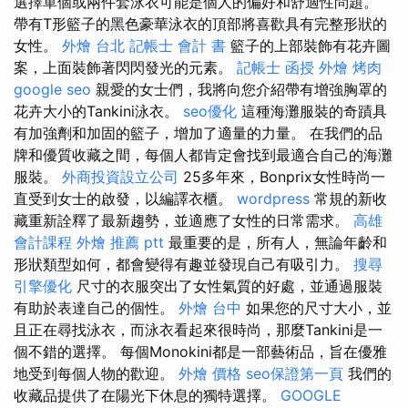
選擇單個或兩件套泳衣可能是個人的偏好和舒適性問題。
帶有T形籃子的黑色豪華泳衣的頂部將喜歡具有完整形狀的
女性。
外燴 台北
記帳士 會計 書
籃子的上部裝飾有花卉圖
案，上面裝飾著閃閃發光的元素。
記帳士 函授
外燴 烤肉
google seo
親愛的女士們，我將向您介紹帶有增強胸罩的
花卉大小的Tankini泳衣。
seo優化
這種海灘服裝的奇蹟具
有加強劑和加固的籃子，增加了適量的力量。 在我們的品
牌和優質收藏之間，每個人都肯定會找到最適合自己的海灘
服裝。
外商投資設立公司
25多年來，Bonprix女性時尚一
直受到女士的啟發，以編譯衣櫃。
wordpress
常規的新收
藏重新詮釋了最新趨勢，並適應了女性的日常需求。
高雄
會計課程
外燴 推薦 ptt
最重要的是，所有人，無論年齡和
形狀類型如何，都會變得有趣並發現自己有吸引力。
搜尋
引擎優化
尺寸的衣服突出了女性氣質的好處，並通過服裝
有助於表達自己的個性。
外燴 台中
如果您的尺寸大小，並
且正在尋找泳衣，而泳衣看起來很時尚，那麼Tankini是一
個不錯的選擇。 每個Monokini都是一部藝術品，旨在優雅
地受到每個人物的歡迎。
外燴 價格
seo保證第一頁
我們的
收藏品提供了在陽光下休息的獨特選擇。
GOOGLE