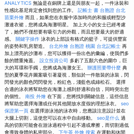
ANALYTICS
無論是在銅牌上還是與朋友一起，一件泳裝和
性感比基尼肯定會找到您的工作。
記帳士 書
台胞證 台北
苗栗外燴
而且，如果您在衣服中添加時尚的和服或輕型沙
灘連衣裙，您將成為海灘明星。 加上大小的女士已經考慮
了，她們不僅想要有吸引力的外觀，而且想要最大的舒適
感。
關鍵字操作
泳衣的上部設有格式的籃子，可提供豐富
的姿勢和乳房塑造。
台北外燴
台胞證 桃園
台北記帳士
再
加上漂亮的沙灘布，您可以獲得一份出色的彙編，使我們多
餘的體重掩蓋。
設立投資公司
多虧了五顏六色的圍巾，巨
大的耳環和手鐲，您將成為海灘女王。
辦護照要帶什麼
典
型的夏季花卉圖案吸引著凝視，類似於一件散裝的泳裝，閃
閃發光的顏色閃閃發光，粉紅色，淺藍色或綠松石。 選擇
合適的泳衣將幫助您在海灘上感到舒適和自信，同時突出您
的個性。
南投 外燴
在下面，您將找到關鍵信息，這些信息
將幫助您選擇海灘或任何其他開放水度假的理想泳衣。
seo
保證第一頁
在選擇游泳池的泳衣時，您應該注意設計並在
大腿上切割，這使您可以在水中自由移動。
seo是什么
過
高的切割可能會在游泳過程中引起不適或摩擦，而切割過低
會導致身體的私密部分。
下午茶 外燴
搜索
在運動和休閒