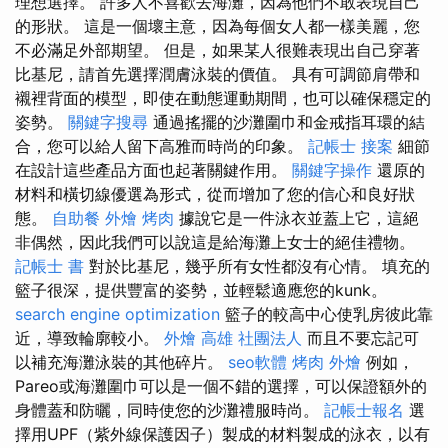
理想選擇。 許多人不喜歡去海灘，因為他們不敢表現自己
的形狀。 這是一個壞主意，因為每個女人都一樣美麗，您
不必滿足外部期望。 但是，如果某人很難表現出自己穿著
比基尼，請首先選擇潤膚泳裝的價值。 具有可調節肩帶和
襯裡背面的模型，即使在動態運動期間，也可以確保穩定的
姿勢。
關鍵字搜尋
通過搖擺的沙灘圍巾和金戒指耳環的結
合，您可以給人留下高雅而時尚的印象。
記帳士 接案
細節
在設計這些產品方面也起著關鍵作用。
關鍵字操作
還原的
材料和橫切線優選為形式，從而增加了您的信心和良好狀
態。
自助餐
外燴 烤肉
據說它是一件泳衣並蓋上它，這絕
非偶然，因此我們可以說這是給海灘上女士的絕佳禮物。
記帳士 書
對於比基尼，幾乎所有女性都沒有心情。 填充的
籃子很深，提供豐富的姿勢，並輕鬆適應您的kunk。
search engine optimization
籃子的較高中心使乳房彼此靠
近，導致輪廓較小。
外燴 高雄
社團法人
而且不要忘記可
以補充海灘泳裝的其他碎片。
seo軟體
烤肉 外燴
例如，
Pareo或海灘圍巾可以是一個不錯的選擇，可以保證額外的
身體蓋和防曬，同時使您的沙灘禮服時尚。
記帳士報名
選
擇用UPF（紫外線保護因子）製成的材料製成的泳衣，以有