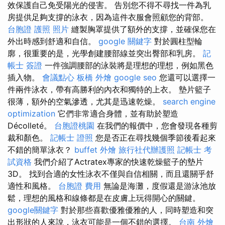
效保護自己免受陽光的侵害。 告別您不得不尋找一件為乳
房提供足夠支撐的泳衣，因為這件衣服會照顧您的背部。
台胞證 護照 照片
縫製胸罩提供了額外的支撐，並確保您在
外出時感到舒適和自信。
google 關鍵字
對於圓柱型輪
廓，很重要的是，光學創建腰部線並突出臀部和乳房。
記
帳士 簽證
一件強調腰部的泳裝將是理想的理想，例如黑色
插入物。
會議點心
板橋 外燴
google seo
您還可以選擇一
件兩件泳衣，帶有高勝利的內衣和獨特的上衣。 墊片籃子
很薄，額外的空氣滲透，尤其是迅速乾燥。
search engine
optimization
它們非常適合身體，並有助於塑造
Décolleté。
台胞證桃園
在我們的報價中，您會發現各種剪
裁和顏色。
記帳士 證照
您是否正在尋找幾個季節後看起來
不錯的簡單泳衣？
buffet 外燴
旅行社代辦護照
記帳士 考
試資格
我們介紹了Actratex專家的快速乾燥籃子的墊片
3D。 找到合適的女性泳衣不僅與自信相關，而且還關乎舒
適性和風格。
台胞證 費用
無論是海灘，度假還是游泳池放
鬆，理想的風格和線條都是在皮膚上玩得開心的關鍵。
google關鍵字
對於那些喜歡優雅優雅的人，同時塑造和突
出形狀的人來說，泳衣可能是一個不錯的選擇。
台南 外燴