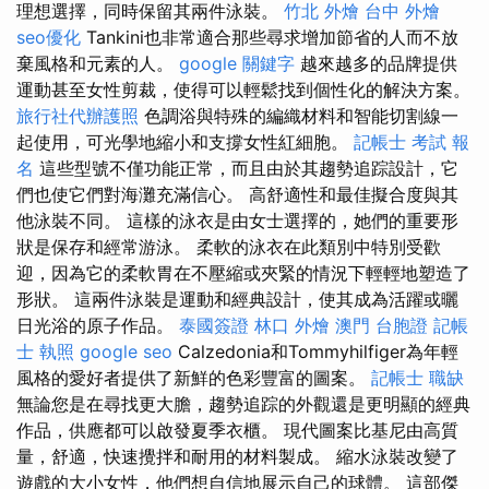
理想選擇，同時保留其兩件泳裝。
竹北 外燴
台中 外燴
seo優化
Tankini也非常適合那些尋求增加節省的人而不放
棄風格和元素的人。
google 關鍵字
越來越多的品牌提供
運動甚至女性剪裁，使得可以輕鬆找到個性化的解決方案。
旅行社代辦護照
色調浴與特殊的編織材料和智能切割線一
起使用，可光學地縮小和支撐女性紅細胞。
記帳士 考試 報
名
這些型號不僅功能正常，而且由於其趨勢追踪設計，它
們也使它們對海灘充滿信心。 高舒適性和最佳擬合度與其
他泳裝不同。 這樣的泳衣是由女士選擇的，她們的重要形
狀是保存和經常游泳。 柔軟的泳衣在此類別中特別受歡
迎，因為它的柔軟胃在不壓縮或夾緊的情況下輕輕地塑造了
形狀。 這兩件泳裝是運動和經典設計，使其成為活躍或曬
日光浴的原子作品。
泰國簽證
林口 外燴
澳門 台胞證
記帳
士 執照
google seo
Calzedonia和Tommyhilfiger為年輕
風格的愛好者提供了新鮮的色彩豐富的圖案。
記帳士 職缺
無論您是在尋找更大膽，趨勢追踪的外觀還是更明顯的經典
作品，供應都可以啟發夏季衣櫃。 現代圖案比基尼由高質
量，舒適，快速攪拌和耐用的材料製成。 縮水泳裝改變了
遊戲的大小女性，他們想自信地展示自己的球體。 這部傑