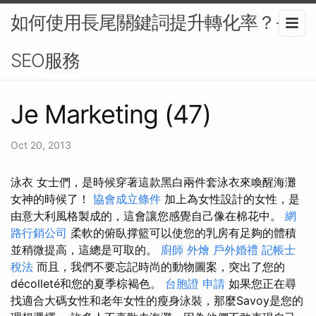
如何使用長尾關鍵詞提升轉化率？-
SEO服務
Je Marketing (47)
Oct 20, 2013
泳衣 女士們，是時候穿著這款黑白兩件套泳衣來喚醒海灘
女神的時候了！
協會成立條件
加上為女性設計的女性，是
由意大利風格製成的，這會讓您感覺自己像在棉花中。
網
路行銷公司
柔軟的俯臥撑籃可以使您的乳房有足夠的體積
並稍微提高，這總是可取的。
廚師 外燴
戶外婚禮
記帳士
稅法
而且，我們不要忘記時尚的動物圖案，突出了您的
décolleté和您的夏季棕褐色。
台胞證 申請
如果您正在尋
找適合大碼女性和老年女性的瘦身泳裝，那麼Savoy是您的