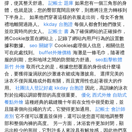
撐，使其整天舒適。
記帳士 題庫
如果您有一個三角形的身
體，也就是說，您的臀部寬闊且狹窄，則應將注意力轉移到
下半身上。 如果他們穿著這樣的衣服走出街，母女不會無
禮地離開過路人。
kkday 台胞證
每個人都會對她們微笑，
並欣賞時尚的女人。
記帳士 書
為了確保網站的正確操作，
將Cookie放置在網站上，記錄了網站內用戶行為的設置數
據和數據。
seo 關鍵字
Cookies處理個人信息，相關信息
可在此處找到。
buffet外燴價格
海灘是一條毛巾，隨著禮
服的到期，您和地球之間的防禦能力舒適。
seo點擊軟體
新竹 外燴
取而代之的是，根據您想覆蓋的身份或什麼場
合，要獲得漩渦狀的沙灘連衣裙或海灘披肩。 選擇完美的
泳衣不僅與風格或外觀有關，而且實用性也起著很大的作
用。
社團法人登記好處
kkday 台胞證
因此，高訓練的泳衣
對於拉繩以調節臀部的高度很重要。
優化
西式外燴
自助式
餐點外燴
這種經典的裁縫幾十年前在女性中很受歡迎，並
且隨著側向拉繩的方式，它變得更加通用。
記帳士 會計師
差別
它不僅可以覆蓋並保持，還可以使您盡可能地調整臀
部和整個內褲的高度。 另一方面，沐浴套件更加封閉，顯
示出較少的形狀，它對許多人來說具有解放感，因此他們享