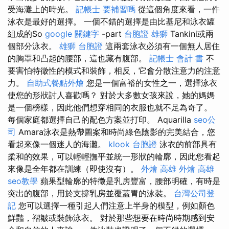
受海灘上的時光。
記帳士 要補習嗎
從這個角度來看，一件
泳衣是最好的選擇。 一個不錯的選擇是由比基尼和泳衣罐
組成的So
google 關鍵字
-part
台胞證 雄獅
Tankini或兩
個部分泳衣。
雄獅 台胞證
這兩套泳衣必須有一個無人居住
的胸罩和凸起的腰部，這也藏有腹部。
記帳士 會計 書
不
要害怕特徵性的模式和裝飾，相反，它會分散注意力的注意
力。
自助式餐點外燴
您是一個富裕的女性之一，選擇泳衣
使您的形狀討人喜歡嗎？ 對於大多數女孩來說，她的媽媽
是一個榜樣，因此他們想穿相同的衣服也就不足為奇了。
每個家庭都選擇自己的配色方案並打印。 Aquarilla
seo公
司
Amara泳衣是熱帶圖案和時尚綠色陰影的完美結合，您
看起來像一個迷人的海灘。
klook 台胞證
泳衣的前部具有
柔和的效果，可以輕輕撫平並統一形狀的輪廓，因此您看起
來像是全年都在訓練（即使沒有）。
外燴 高雄
外燴 高雄
seo教學
蘋果型輪廓的特徵是乳房豐富，腰部明確，有時是
突出的腹部，用於支撐乳房並覆蓋胃的泳裝。
台灣公司登
記
您可以選擇一種引起人們注意上半身的模型，例如顏色
鮮豔，褶皺或裝飾泳衣。 對於那些想要在時尚時期感到安