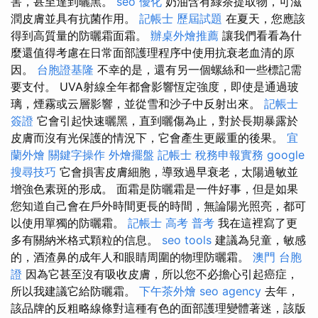
害，甚至達到曬黑。
seo 優化
奶油含有綠茶提取物，可滋
潤皮膚並具有抗菌作用。
記帳士 歷屆試題
在夏天，您應該
得到高質量的防曬霜面霜。
辦桌外燴推薦
讓我們看看為什
麼還值得考慮在日常面部護理程序中使用抗衰老血清的原
因。
台胞證基隆
不幸的是，還有另一個螺絲和一些標記需
要支付。 UVA射線全年都會影響恆定強度，即使是通過玻
璃，煙霧或云層影響，並從雪和沙子中反射出來。
記帳士
簽證
它會引起快速曬黑，直到曬傷為止，對於長期暴露於
皮膚而沒有光保護的情況下，它會產生更嚴重的後果。
宜
蘭外燴
關鍵字操作
外燴擺盤
記帳士 稅務申報實務
google
搜尋技巧
它會損害皮膚細胞，導致過早衰老，太陽過敏並
增強色素斑的形成。 面霜是防曬霜是一件好事，但是如果
您知道自己會在戶外時間更長的時間，無論陽光照亮，都可
以使用單獨的防曬霜。
記帳士 高考 普考
我在這裡寫了更
多有關納米格式顆粒的信息。
seo tools
建議為兒童，敏感
的，酒渣鼻的成年人和眼睛周圍的物理防曬霜。
澳門 台胞
證
因為它甚至沒有吸收皮膚，所以您不必擔心引起癌症，
所以我建議它給防曬霜。
下午茶外燴
seo agency
去年，
該品牌的反粗略線條對這種有色的面部護理變體著迷，該版