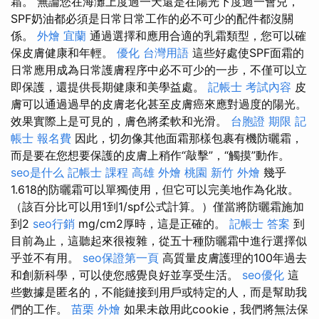
霜。 無論您在海灘上度過一天還是在陽光下度過一會兒，
SPF奶油都必須是日常日常工作的必不可少的配件都沒關
係。
外燴 宜蘭
通過選擇和應用合適的乳霜類型，您可以確
保皮膚健康和年輕。
優化 台灣用語
這些好處使SPF面霜的
日常應用成為日常護膚程序中必不可少的一步，不僅可以立
即保護，還提供長期健康和美學益處。
記帳士 考試內容
皮
膚可以通過過早的皮膚老化甚至皮膚癌來應對過度的陽光。
效果實際上是可見的，膚色將柔軟和光滑。
台胞證 期限
記
帳士 報名費
因此，切勿像其他面霜那樣包裹有機防曬霜，
而是要在您想要保護的皮膚上稍作“敲擊”，“觸摸”動作。
seo是什么
記帳士 課程 高雄
外燴 桃園
新竹 外燴
幾乎
1.618的防曬霜可以單獨使用，但它可以完美地作為化妝。
（該百分比可以用1到1/spf公式計算。）僅當將防曬霜施加
到2
seo行銷
mg/cm2厚時，這是正確的。
記帳士 答案
到
目前為止，這聽起來很複雜，從五十種防曬霜中進行選擇似
乎並不有用。
seo保證第一頁
高質量皮膚護理的100年過去
和創新科學，可以使您感覺良好並享受生活。
seo優化
這
些數據是匿名的，不能鏈接到用戶或特定的人，而是幫助我
們的工作。
苗栗 外燴
如果未啟用此cookie，我們將無法保