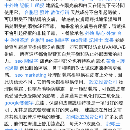
中外燴
記帳士 函授
建議您在陽光前和白天在陽光下長時間
使用它。
台胞證 照片
數位行銷
天然成分不會引起過敏，
可以耐受不同結構的皮膚。 敏感的皮膚應尋找通常溫和且
易於耐受的礦物SPF面霜。 如果您的皮膚患有痤瘡，請選擇
不會引起痤瘡的非梳子霜。 - 餐飲承包
外燴 點心
外燴 台
中
香港簽證 台胞證
seo 關鍵字
seo教學
記帳士 套書
始終
檢查乳霜是否提供廣泛的保護，即它還可以防止UVA和UVB
射線。 所有這些都會影響其自然平衡和防止外部因素的能
力。
seo 關鍵字
膚色的某些部分也有特殊的需求
茶會
-
護
照過期
例如眼瞼區域，鼻子和嘴唇對太陽或霜凍損害更敏
感。
seo marketing
物理防曬霜很容易在皮膚上分發，因
此與信念不同，它們每天都很容易使用。
設立投資公司
物
理防曬霜，也稱為礦物防曬霜，是一種防曬霜，可保護皮膚
免受陽光免受陽光的影響，通常通常是氧化鋅或二氧化鈦。
google關鍵字
底漆，保濕和皮膚護理特徵是一項很好的發
明，尤其是當您發現確實好的東西時。 建議您在外出之前
將其應用於乾淨乾燥的臉部。
如何設立投資公司
許多女孩
說，他們在海灘上使用該產品，每天2-3次臉色。
記帳士