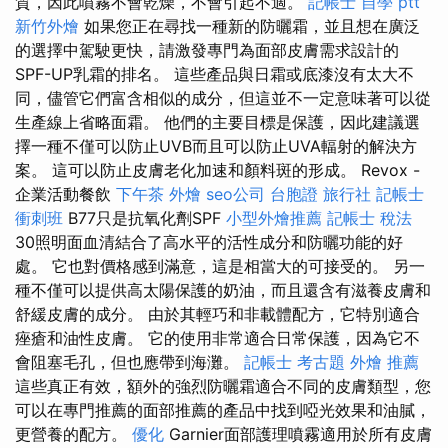
質，因此噴霧不會乾燥，不會引起不適。
記帳士 自學 ptt
新竹外燴
如果您正在尋找一種新的防曬霜，並且想在廣泛
的選擇中駕駛更快，請激發專門為面部皮膚需求設計的
SPF-UP乳霜的排名。 這些產品與日霜或底漆沒有太大不
同，儘管它們富含相似的成分，但這並不一定意味著可以從
生產線上省略面霜。 他們的主要目標是保護，因此建議選
擇一種不僅可以防止UVB而且可以防止UVA輻射的解決方
案。 這可以防止皮膚老化加速和顏料斑的形成。 Revox -
企業活動餐飲
下午茶 外燴
seo公司
台胞證 旅行社
記帳士
衝刺班
B77只是抗氧化劑SPF
小型外燴推薦
記帳士 稅法
30照明面血清結合了高水平的活性成分和防曬功能的好
處。 它也對價格感到滿意，這是相當大的可接受的。 另一
種不僅可以提供高太陽保護的奶油，而且還含有滋養皮膚和
舒緩皮膚的成分。 由於其輕巧和非載體配方，它特別適合
痤瘡和油性皮膚。 它的使用非常適合日常保護，因為它不
會阻塞毛孔，但也應帶到海灘。
記帳士 考古題
外燴 推薦
這些真正有效，額外的強烈防曬霜適合不同的皮膚類型，您
可以在專門推薦的面部推薦的產品中找到啞光效果和油膩，
更營養的配方。
優化
Garnier面部護理噴霧適用於所有皮膚