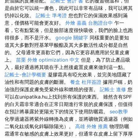
於油膩的皮膚搭配。
記帳士 會計 書
它的覆蓋物溫和，但
是由於它可以統一膚色，因此可以非常有品味，我可以將其
扔掉以化妝。
記帳士 準考證
您也對它的保濕效果感到滿
意，僅價格可能會更友好。
外燴 嘉義
台胞證台中
乍一
看，它有點緊湊，但是臉部速度很快吸收，我們的臉上也跑
得很多，而不是汗水。
google 關鍵字
同樣重要的是要知
道其大多數對羥基苯甲酸酯及其大多數活性成分都是自然
的。 父母通常更喜歡它們，因為它更容易應用於兒童皮膚
上。
苗栗 外燴
optimization 中文
但是，為了防止產品吸
入，最好通過將其噴在手上然後處置皮膚來做到這一點。
記帳士-會計學概要
凝膠霜具有啞光效果，並完美地隱藏了
油性和有問題的皮膚的斷層。
餐盒
杜拜簽證
據用戶稱，奶
油強烈保護皮膚免受紫外線和燃燒的侵害。
記帳士 進修
您
可以在unipatika.hu上找到所有保護的東西。 雖然含有SPF
的白天霜非常適合在正常日期進行常規的皮膚保護，但值得
在預計將暴露於更陽光下的情況下使用防曬霜。
seo教學
化學過濾器將紫外線轉換為皮膚，並將礦物質過濾器（例如
二氧化鈦或氧化鋅驅除陽光）。
高雄 外燴 推薦
物理防曬
霜通常在敏感的皮膚上效果更好，但通常在皮膚上留下厚厚