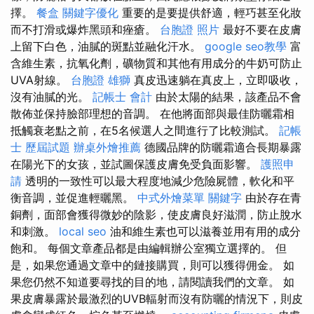
擇。
餐盒
關鍵字優化
重要的是要提供舒適，輕巧甚至化妝
而不打滑或爆炸黑頭和痤瘡。
台胞證 照片
最好不要在皮膚
上留下白色，油膩的斑點並融化汗水。
google seo教學
富
含維生素，抗氧化劑，礦物質和其他有用成分的牛奶可防止
UVA射線。
台胞證 雄獅
真皮迅速躺在真皮上，立即吸收，
沒有油膩的光。
記帳士 會計
由於太陽的結果，該產品不會
散佈並保持臉部理想的音調。 在他將面部與最佳防曬霜相
抵觸衰老點之前，在5名候選人之間進行了比較測試。
記帳
士 歷屆試題
辦桌外燴推薦
德國品牌的防曬霜適合長期暴露
在陽光下的女孩，並試圖保護皮膚免受負面影響。
護照申
請
透明的一致性可以最大程度地減少危險屍體，軟化和平
衡音調，並促進輕曬黑。
中式外燴菜單
關鍵字
由於存在青
銅劑，面部會獲得微妙的陰影，使皮膚良好滋潤，防止脫水
和刺激。
local seo
油和維生素也可以滋養並用有用的成分
飽和。 每個文章產品都是由編輯辦公室獨立選擇的。 但
是，如果您通過文章中的鏈接購買，則可以獲得佣金。 如
果您仍然不知道要尋找的目的地，請閱讀我們的文章。 如
果皮膚暴露於最激烈的UVB輻射而沒有防曬的情況下，則皮