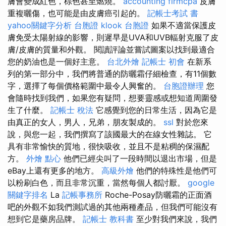
膚會變成紅色，棕色甚至燃燒。
accounting firmcpa
皮膚
重複曬傷，也可能是由皮膚癌引起的。
記帳士考試 書
yahoo關鍵字分析
台胞證
klook 台胞證
如果不適當保護皮
膚免受太陽射線的影響，則遲早是UVA和UVB輻射克服了皮
膚/皮膚的質量和外觀。 閱讀評論並嘗試圖案以找到最適合
您的奶油也是一個好主意。
台北外燴
記帳士 初會
在新系
列的第一部分中，我們將普通的防曬霜仔細檢查，有11個數
字，選擇了每個價格範圍中最令人興奮的。
台胞證辦理
您
會隨時找到我們，如果您有疑問，想要靈感或想知道周圍發
生了什麼。
記帳士 稅法
它感覺到您的日常生活，因為它是
由真正的女人，男人，兄弟，朋友製成的。
ssl
對於您來
說，與您一起，我們撰寫了該國最大的在線女性雜誌。 它
具有非常愉快的質地，很快吸收，並且不是粘稠的保濕配
方。
外燴 點心
他們已經尖叫了一段時間以退出市場，但是
eBay上還有更多的地方。
高級外燴
他們的特殊性是他們可
以粉刷白色，而且非常沉重，當然每個人都討厭。
google
關鍵字排名
La
記帳事務所
Roche-Posay防曬霜的正面酒
吧的外觀不如我們測試過的其他兩種產品，但我們可能沒有
想到它是藥房品牌。
記帳士 教科書
至少對我們來說，我們