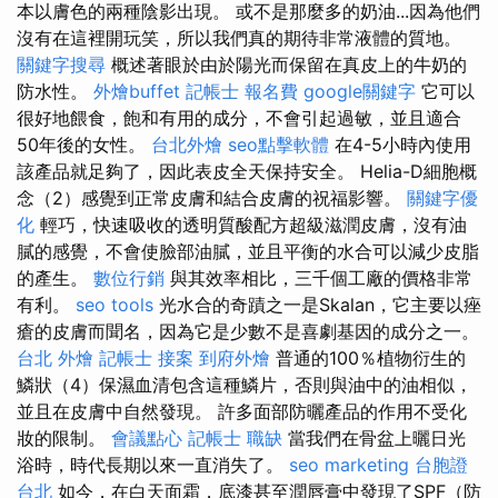
本以膚色的兩種陰影出現。 或不是那麼多的奶油...因為他們
沒有在這裡開玩笑，所以我們真的期待非常液體的質地。
關鍵字搜尋
概述著眼於由於陽光而保留在真皮上的牛奶的
防水性。
外燴buffet
記帳士 報名費
google關鍵字
它可以
很好地餵食，飽和有用的成分，不會引起過敏，並且適合
50年後的女性。
台北外燴
seo點擊軟體
在4-5小時內使用
該產品就足夠了，因此表皮全天保持安全。 Helia-D細胞概
念（2）感覺到正常皮膚和結合皮膚的祝福影響。
關鍵字優
化
輕巧，快速吸收的透明質酸配方超級滋潤皮膚，沒有油
膩的感覺，不會使臉部油膩，並且平衡的水合可以減少皮脂
的產生。
數位行銷
與其效率相比，三千個工廠的價格非常
有利。
seo tools
光水合的奇蹟之一是Skalan，它主要以痤
瘡的皮膚而聞名，因為它是少數不是喜劇基因的成分之一。
台北 外燴
記帳士 接案
到府外燴
普通的100％植物衍生的
鱗狀（4）保濕血清包含這種鱗片，否則與油中的油相似，
並且在皮膚中自然發現。 許多面部防曬產品的作用不受化
妝的限制。
會議點心
記帳士 職缺
當我們在骨盆上曬日光
浴時，時代長期以來一直消失了。
seo marketing
台胞證
台北
如今，在白天面霜，底漆甚至潤唇膏中發現了SPF（防