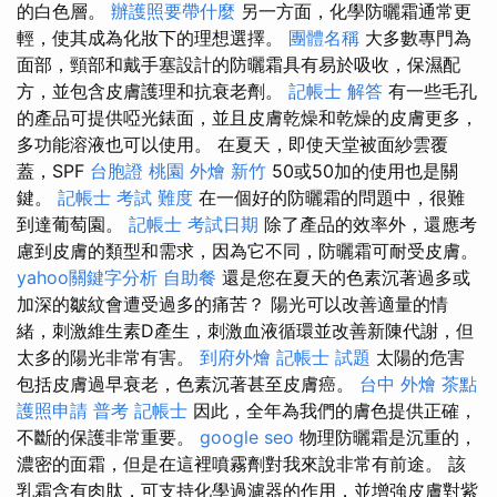
的白色層。
辦護照要帶什麼
另一方面，化學防曬霜通常更
輕，使其成為化妝下的理想選擇。
團體名稱
大多數專門為
面部，頸部和戴手塞設計的防曬霜具有易於吸收，保濕配
方，並包含皮膚護理和抗衰老劑。
記帳士 解答
有一些毛孔
的產品可提供啞光錶面，並且皮膚乾燥和乾燥的皮膚更多，
多功能溶液也可以使用。 在夏天，即使天堂被面紗雲覆
蓋，SPF
台胞證 桃園
外燴 新竹
50或50加的使用也是關
鍵。
記帳士 考試 難度
在一個好的防曬霜的問題中，很難
到達葡萄園。
記帳士 考試日期
除了產品的效率外，還應考
慮到皮膚的類型和需求，因為它不同，防曬霜可耐受皮膚。
yahoo關鍵字分析
自助餐
還是您在夏天的色素沉著過多或
加深的皺紋會遭受過多的痛苦？ 陽光可以改善適量的情
緒，刺激維生素D產生，刺激血液循環並改善新陳代謝，但
太多的陽光非常有害。
到府外燴
記帳士 試題
太陽的危害
包括皮膚過早衰老，色素沉著甚至皮膚癌。
台中 外燴 茶點
護照申請
普考 記帳士
因此，全年為我們的膚色提供正確，
不斷的保護非常重要。
google seo
物理防曬霜是沉重的，
濃密的面霜，但是在這裡噴霧劑對我來說非常有前途。 該
乳霜含有肉肽，可支持化學過濾器的作用，並增強皮膚對紫