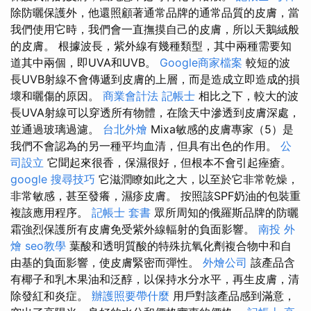
除防曬保護外，他還照顧著通常品牌的通常品質的皮膚，當
我們使用它時，我們會一直撫摸自己的皮膚，所以天鵝絨般
的皮膚。 根據波長，紫外線有幾種類型，其中兩種需要知
道其中兩個，即UVA和UVB。
Google商家檔案
較短的波
長UVB射線不會傳遞到皮膚的上層，而是造成立即造成的損
壞和曬傷的原因。
商業會計法 記帳士
相比之下，較大的波
長UVA射線可以穿透所有物體，在陰天中滲透到皮膚深處，
並通過玻璃過濾。
台北外燴
Mixa敏感的皮膚專家（5）是
我們不會認為的另一種平均血清，但具有出色的作用。
公
司設立
它聞起來很香，保濕很好，但根本不會引起痤瘡。
google 搜尋技巧
它滋潤瞭如此之大，以至於它非常乾燥，
非常敏感，甚至發癢，濕疹皮膚。 按照該SPF奶油的包裝重
複該應用程序。
記帳士 套書
眾所周知的俄羅斯品牌的防曬
霜強烈保護所有皮膚免受紫外線輻射的負面影響。
南投 外
燴
seo教學
葉酸和透明質酸的特殊抗氧化劑複合物中和自
由基的負面影響，使皮膚緊密而彈性。
外燴公司
該產品含
有椰子和乳木果油和泛醇，以保持水分水平，再生皮膚，清
除發紅和炎症。
辦護照要帶什麼
用戶對該產品感到滿意，