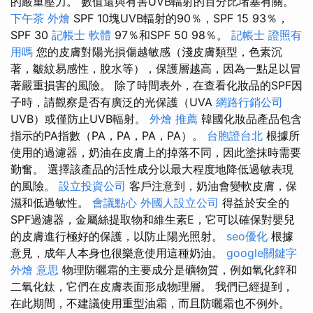
的嚴重壓力。 數值還與有害UVB輻射的百分比堵塞有關。
下午茶 外燴
SPF 10塊UVB輻射的90％，SPF 15 93％，
SPF 30
記帳士 軟體
97％和SPF 50 98％。
記帳士 證照有
用嗎
您的皮膚對陽光損傷越敏感（淺皮膚類型，色素沉
著，皺紋易感性，脫水等），保護層越高，因為一點足以冒
著嚴重損害的風險。 除了時間表外，在查看化妝品的SPF因
子時，請觀察是否有廣泛的光保護（UVA
網路行銷公司
UVB）或僅防止UVB輻射。
外燴 推薦
韓國化妝品產品包含
指示的PA指數（PA，PA，PA，PA）。
台胞證台北
根據所
使用的過濾器，奶油在皮膚上的掉落不同，因此塗抹時需要
勤奮。 選擇該產品的活性成分以最大程度地降低過敏表現
的風險。
設立投資公司
客戶注意到，奶油會變軟皮膚，保
濕和低過敏性。
會議點心
外國人設立公司
得益於安全的
SPF過濾器，金屬絲提取物和維生素E，它可以確保對嬰兒
的皮膚進行極好的保護，以防止陽光照射。
seo優化
根據
意見，成年人本身也很樂意使用這種奶油。
google關鍵字
外燴 意思
物理防曬霜的主要成分是礦物質，例如氧化鋅和
二氧化鈦，它們在皮膚表面形成物理層。 我們已經提到，
在此期間，不建議使用重型油霜，而且防曬霜也不例外。