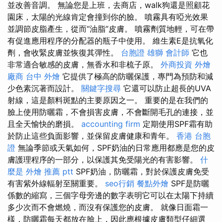
並改善音調。 無論您是上班，去商店，walk狗還是照顧花
園床，太陽的光線肯定會撞到你的臉。 噴霧具有啞光效果
並調節皮脂產生，從而“油脂”皮膚。 噴霧劑質地輕，可在帶
有促進應用程序的分配器的瓶子中使用。 維生素E是抗氧化
劑，會收緊皮膚並恢復其彈性。
台胞證 雄獅
會計師
它也
非常適合敏感的皮膚，無香水和非梳子原。
外商投資
外燴
廠商
台中 外燴
它提供了極高的防曬保護，專門為預防和減
少色素沉著而設計。
關鍵字搜尋
它還可以防止超長的UVA
射線，這是顏料斑點的主要原因之一。 重要的是在我們的
臉上使用防曬霜，不會損害皮膚，不會斷開毛孔的連接，並
且全天愉快的磨損。
accounting firm
定期使用SPF霜有助
於防止這些負面影響，並保留皮膚健康和青年。
香港 台胞
證
無論季節或天氣如何，SPF奶油的日常應用都應是您的皮
膚護理程序的一部分，以保護其免受陽光的有害影響。
什
麼是
外燴 推薦 ptt
SPF奶油，防曬霜，對於保護皮膚免受
有害紫外線輻射至關重要。
seo行銷
餐點外燴
SPF是防曬
係數的縮寫，三個字母旁邊的數字表明它可以在太陽下持續
多少次而不會燃燒，而沒有保護您的皮膚。 就像日面霜一
樣，防曬霜每天都放在臉上，因此應根據皮膚類型仔細選