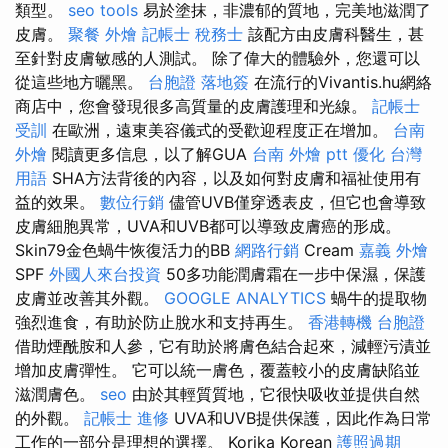
類型。
seo tools
易於塗抹，非濃郁的質地，完美地滋潤了
皮膚。
聚餐 外燴
記帳士 稅務士
該配方由皮膚科醫生，甚
至針對皮膚敏感的人測試。 除了偉大的體驗外，您還可以
從這些地方曬黑。
台胞證 落地簽
在流行的Vivantis.hu網絡
商店中，您會發現很多高質量的皮膚護理和光線。
記帳士
受訓
在歐洲，遠東美容儀式的受歡迎程度正在增加。
台南
外燴
閱讀更多信息，以了解GUA
台南 外燴 ptt
優化 台灣
用語
SHA方法背後的內容，以及如何對皮膚和福祉使用有
益的效果。
數位行銷
儘管UVB僅穿透表皮，但它也會導致
皮膚細胞異常，UVA和UVB都可以導致皮膚癌的形成。
Skin79金色蝸牛恢復活力的BB
網路行銷
Cream
嘉義 外燴
SPF
外國人來台投資
50多功能潤膚霜在一步中保濕，保護
皮膚並改善其外觀。
GOOGLE ANALYTICS
蝸牛的提取物
強烈進食，有助於防止脫水和支持再生。
香港轉機 台胞證
借助煙酰胺和人參，它有助於將膚色結合起來，減輕污漬並
增加皮膚彈性。 它可以統一膚色，覆蓋較小的皮膚缺陷並
滋潤膚色。
seo
由於其輕質質地，它很快吸收並提供自然
的外觀。
記帳士 進修
UVA和UVB提供保護，因此作為日常
工作的一部分是理想的選擇。 Korika Korean
護照過期