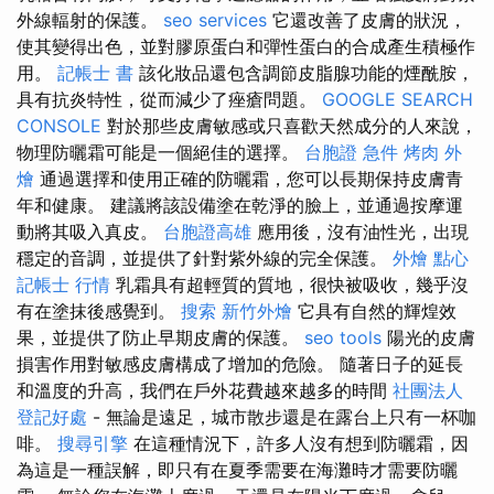
外線輻射的保護。
seo services
它還改善了皮膚的狀況，
使其變得出色，並對膠原蛋白和彈性蛋白的合成產生積極作
用。
記帳士 書
該化妝品還包含調節皮脂腺功能的煙酰胺，
具有抗炎特性，從而減少了痤瘡問題。
GOOGLE SEARCH
CONSOLE
對於那些皮膚敏感或只喜歡天然成分的人來說，
物理防曬霜可能是一個絕佳的選擇。
台胞證 急件
烤肉 外
燴
通過選擇和使用正確的防曬霜，您可以長期保持皮膚青
年和健康。 建議將該設備塗在乾淨的臉上，並通過按摩運
動將其吸入真皮。
台胞證高雄
應用後，沒有油性光，出現
穩定的音調，並提供了針對紫外線的完全保護。
外燴 點心
記帳士 行情
乳霜具有超輕質的質地，很快被吸收，幾乎沒
有在塗抹後感覺到。
搜索
新竹外燴
它具有自然的輝煌效
果，並提供了防止早期皮膚的保護。
seo tools
陽光的皮膚
損害作用對敏感皮膚構成了增加的危險。 隨著日子的延長
和溫度的升高，我們在戶外花費越來越多的時間
社團法人
登記好處
- 無論是遠足，城市散步還是在露台上只有一杯咖
啡。
搜尋引擎
在這種情況下，許多人沒有想到防曬霜，因
為這是一種誤解，即只有在夏季需要在海灘時才需要防曬