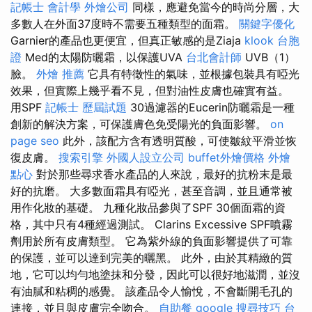
記帳士 會計學
外燴公司
同樣，應避免當今的時尚分層，大
多數人在外面37度時不需要五種類型的面霜。
關鍵字優化
Garnier的產品也更便宜，但真正敏感的是Ziaja
klook 台胞
證
Med的太陽防曬霜，以保護UVA
台北會計師
UVB（1）
臉。
外燴 推薦
它具有特徵性的氣味，並根據包裝具有啞光
效果，但實際上幾乎看不見，但對油性皮膚也確實有益。
用SPF
記帳士 歷屆試題
30過濾器的Eucerin防曬霜是一種
創新的解決方案，可保護膚色免受陽光的負面影響。
on
page seo
此外，該配方含有透明質酸，可使皺紋平滑並恢
復皮膚。
搜索引擎
外國人設立公司
buffet外燴價格
外燴
點心
對於那些尋求香水產品的人來說，最好的抗粉末是最
好的抗磨。 大多數面霜具有啞光，甚至音調，並且通常被
用作化妝的基礎。 九種化妝品參與了SPF 30個面霜的資
格，其中只有4種經過測試。 Clarins Excessive SPF噴霧
劑用於所有皮膚類型。 它為紫外線的負面影響提供了可靠
的保護，並可以達到完美的曬黑。 此外，由於其精緻的質
地，它可以均勻地塗抹和分發，因此可以很好地滋潤，並沒
有油膩和粘稠的感覺。 該產品令人愉悅，不會斷開毛孔的
連接，並且與皮膚完全吻合。
自助餐
google 搜尋技巧
台