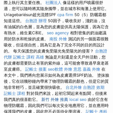
際上執行其主要任務。
社團法人
像這樣的用戶噴霧很舒
適，您可以隨時將其隨身攜帶，並在城市和海灘上使用它。
Uriagebariésun超光流體SPF
cpa firm
50（5）防曬霜都
知道這些。
台胞證 辦理
50因子，吸收良好，淺奶油，沒
有油膩的白色層，並為您的皮膚提供高太陽保護，因為它含
有熱水，維生素C和E。
seo agency
相對密集的奶油建議
用於防水和乾燥的皮膚。
南投 外燴
測試的另一個面霜很難
吸收，但這很自然，因為它是為了完全不同的目的而設計
的。 每天保護您的皮膚免受陽光免受陽光的侵害？
台胞證
代辦
記帳士 課程 高雄
無論是片刻還是全天戶外活動，您
的皮膚都需要防止有害的紫外線，這可能會導致過早衰老甚
至皮膚癌。
記帳士 接案
seo軟體
外燴 意思
嘉義 外燴
在
本文中，我們將向您展示如何為皮膚選擇SPF奶油。 塗抹臉
後，它在頭幾秒鐘內帶來了物理防曬霜的顏色，但是它的質
地非常輕巧，並且確實很快吸收。
台北外燴
台胞證 效期
記帳士 課程
對於我們來說，起初它聞起來有點聞，但後來
我們真的很喜歡它。
新竹 外燴 推薦
local seo
由於它含有
物理防曬霜，因此我們可以每次安全地應用它，並在應用時
保護我們的皮膚，因此您不必等待化學溶液。
記帳士 考科