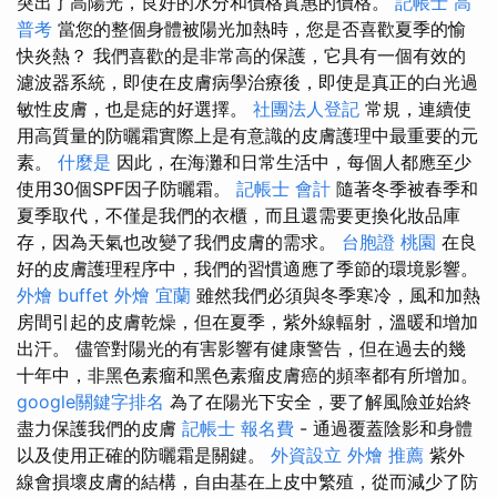
突出了高陽光，良好的水分和價格實惠的價格。
記帳士 高
普考
當您的整個身體被陽光加熱時，您是否喜歡夏季的愉
快炎熱？ 我們喜歡的是非常高的保護，它具有一個有效的
濾波器系統，即使在皮膚病學治療後，即使是真正的白光過
敏性皮膚，也是痣的好選擇。
社團法人登記
常規，連續使
用高質量的防曬霜實際上是有意識的皮膚護理中最重要的元
素。
什麼是
因此，在海灘和日常生活中，每個人都應至少
使用30個SPF因子防曬霜。
記帳士 會計
隨著冬季被春季和
夏季取代，不僅是我們的衣櫃，而且還需要更換化妝品庫
存，因為天氣也改變了我們皮膚的需求。
台胞證 桃園
在良
好的皮膚護理程序中，我們的習慣適應了季節的環境影響。
外燴 buffet
外燴 宜蘭
雖然我們必須與冬季寒冷，風和加熱
房間引起的皮膚乾燥，但在夏季，紫外線輻射，溫暖和增加
出汗。 儘管對陽光的有害影響有健康警告，但在過去的幾
十年中，非黑色素瘤和黑色素瘤皮膚癌的頻率都有所增加。
google關鍵字排名
為了在陽光下安全，要了解風險並始終
盡力保護我們的皮膚
記帳士 報名費
- 通過覆蓋陰影和身體
以及使用正確的防曬霜是關鍵。
外資設立
外燴 推薦
紫外
線會損壞皮膚的結構，自由基在上皮中繁殖，從而減少了防