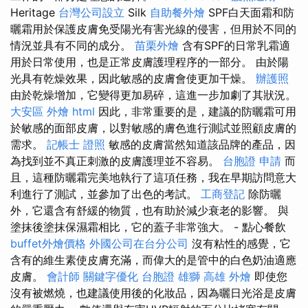
Heritage
台灣公司設立
Silk
自助餐外燴
SPF白天面霜和防
曬霜用於保護皮膚免受陽光有害光線的侵害，但用於不同的
情況並具有不同的成分。
苗栗外燴
含有SPF的日常乳霜適
用於日常使用，也是正常皮膚護理程序的一部分。 由於陽
光具有乾燥效果，因此敏感的皮膚會使更加干燥。
辦護照
由於乾燥增加，它變得更加易碎，這進一步加劇了其狀況。
大安區 外燴
html
因此，非常重要的是，建議的防曬霜可用
於敏感的面部皮膚，以對敏感的膚色進行測試並照顧皮膚的
需求。
記帳士 證照
敏感的皮膚當然知道該品牌的產品，因
為找到並不真正刺激的皮膚護理並不容易。
台胞證 申請
而
且，這種防曬霜完美地執行了這項任務，我在早期訪問意大
利進行了測試，並參加了出色的考試。
工商登記
除防曬
外，它還含有舒緩的物質，也有助於減少衰老的影響。 與
塗抹後塗抹保濕霜相比，它的蓋子非常強大。 - 點心餐飲
buffet外燴價格
外國公司在台分公司
沒有粘性的感覺，它
含有的維生素使皮膚充滿，而偉大的是管中的白色奶油適應
皮膚。
會計師
關鍵字優化
台胞證 雄獅
高雄 外燴
即使您
沒有被燃燒，也建議使用後的化妝品，因為曬日光浴是皮膚