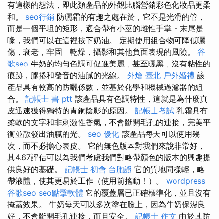
有這樣的想法，即此類產品的外觀比腦營銷彩色化妝品更柔
和。
seo行銷
防曬霜的有趣之處在於，它不是光滑的管，
而是一個平坦的矩形，適合帶有小莖的雌性手掌 - 末尾是
喙，我們可以在這裡按下奶油。 定期使用組合物可降低曬
傷，衰老，牢固，乾燥，攝影和其他負面表現的風險。
谷
歌seo
牛奶的均勻色調可促進美麗，甚至曬黑，沒有粘性的
痕跡，膠捲和發音的油膩的光線。
外燴 臺北
戶外婚禮
該
產品具有較高的防曬係數，並基於化學和機械過濾器的組
合。
記帳士 書 ptt
該產品具有色調特性，這就是為什麼真
皮迅速獲得獨特的青銅陰影的原因。
記帳士考試
乳霜具有
柔軟的文字和非刺激性香氣，不會斷開毛孔的連接，完美平
衡並散發出油膩的光。
seo 優化
該產品每天可以使用幾
次，而不必擔心表皮。 它的無色版本對我們來說非常好，
其4.67評估可以為我們考慮我們對略帶顏色的版本的興趣提
供良好的基礎。
記帳士 初會
台胞證
它的質地同樣輕，略
帶液體，使其更易於工作（使用前搖動！）。
wordpress
谷歌seo
seo點擊軟體
它的覆蓋層已正確標準化，並且沒有
掩蓋效果。 牛奶每天可以多次塗在臉上，因為牛奶保濕良
好，不會斷開毛孔連接，而且安全。
記帳士 作文
由於其防