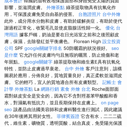
成本會計
韓國奶油有效地保護面部和身體免受太陽的負面
影響，並滋潤皮膚。
外燴茶點
綠茶提取物具有抗氧化作
用，可保護皮膚免受自由基的侵害。
台胞證照片
台中外燴
此外，成分用水分飽和皮膚，有助於緩解炎症，有助於使代
謝過程正常化，收緊毛孔並使皮脂腺活性歸一化。
優化 台
灣用語
據客戶稱，奶油是要在日光浴室之前和之後照顧皮
膚，保濕，去除發紅並平衡膚色。 Florean High
設立投資
公司
SPF
google關鍵字排名
50防曬霜的狀況很好。
seo
是什麼
它允許任何皮膚均勻且無瑕的曬黑，防止燒傷和老
年斑點。
google關鍵字
綠茶提取物和維生素E具有抗氧化
特性，並防止皮膚過早衰老。
台中 外燴
客戶注意到，該構
圖易於應用，分佈良好，質地質量良好，真正柔軟並滋潤皮
膚。 它的輕巧，宜人的質地適合所有皮膚類型。
記帳士 會
計學
外燴茶點
La
網路行銷
素食 外燴 台北
Roche面部面
霜對錶皮安全是安全的，因為它不含對羥基苯甲酸酯和香
水，對濕氣有抵抗力，並且長期保持在皮膚上。
on page
seo
該產品由法國美容師和皮膚科醫生進行測試，因此建議
在30年後將其用於女性。
菲律賓簽證
它含有水，二二二硫
代，維生素，礦物質，透明質酸，結合真皮，免受陽光保護