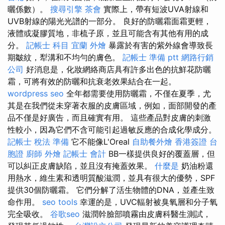
曬係數）。
搜尋引擎
茶會
實際上，帶有短波UVA射線和
UVB射線的陽光光譜的一部分。 良好的防曬霜面霜更輕，
液體或凝膠質地，非梳子原，並且可能含有其他有用的成
分。
記帳士 科目
宜蘭 外燴
暴露於有害的紫外線會導致長
期皺紋，犁溝和不均勻的膚色。
記帳士 準備 ptt
網路行銷
公司
好消息是，化妝網絡商店具有許多出色的抗鮮花防曬
霜，可將有效的防曬和抗衰老效果結合在一起。
wordpress seo
全年都需要使用防曬霜，不僅在夏季，尤
其是在我們從未穿著衣服的皮膚區域，例如，面部開發的產
品不僅是好廣告，而且確實有用。 這些產品對皮膚的刺激
性較小，因為它們不含可能引起過敏反應的合成化學成分。
記帳士 稅法 準備
它不能像L'Oreal
自助餐外燴
香港簽證 台
胞證
廚師 外燴
記帳士 會計
BB一樣提供良好的覆蓋層，但
可以糾正皮膚缺陷，並且沒有掩蓋效果。
什麼是
奶油粉還
用熱水，維生素和透明質酸滋潤，並具有很大的優勢，SPF
提供30個防曬霜。 它們分解了活生物體的DNA，並產生致
命作用。
seo tools
幸運的是，UVC輻射被臭氧層和分子氧
完全吸收。
谷歌seo
滋潤幹臉部噴霧由皮膚科醫生測試，