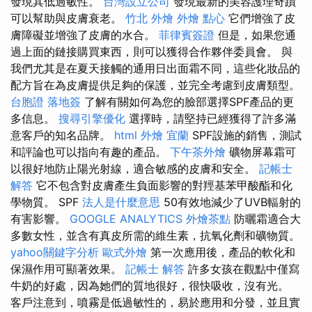
發現其低過敏性。
台灣設立公司
發現最新的美容護理奇蹟
可以幫助與皮膚衰老。
竹北 外燴
外燴 點心
它們增強了皮
膚障礙並增強了皮膚的水合。
菲律賓簽證
但是，如果您通
過上面的鏈接購買東西，則可以獲得合作夥伴委員會。 與
我們尤其是在夏天接觸的通用日出面霜不同，這些化妝品的
配方旨在為皮膚提供足夠的保護，並完全考慮到皮膚類型。
台胞證 落地簽
了解有關如何為您的臉部選擇SPF產品的更
多信息。
搜尋引擎優化
選擇時，請堅持已經獲得了許多滿
意客戶的知名品牌。
html
外燴 宜蘭
SPF設施的銷售，測試
和評論也可以指向有趣的產品。
下午茶外燴
礦物屏幕霜可
以很好地防止陽光射線，適合敏感的皮膚和安全。
記帳士
解答
它不包含對皮膚產生負面影響的對羥基苯甲酸酯和化
學物質。 SPF
法人是什麼意思
50有效地減少了UVB輻射的
有害影響。
GOOGLE ANALYTICS
外燴茶點
防曬霜適合大
多數女性，並含有真皮所需的維生素，抗氧化劑和礦物質。
yahoo關鍵字分析
歐式外燴
第一次應用後，產品的軟化和
保濕作用可顯著效果。
記帳士 解答
許多女孩在觀點中僅寫
牛奶的好處，因為她們的質地很好，很快吸收，沒有光。
客戶注意到，噴霧是低過敏性的，易於應用和分發，並且實