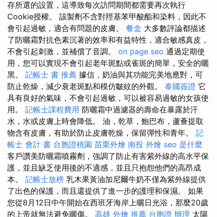
存所選的設置，這導致每次訪問期間都需要再次執行
Cookie授權。 該製劑不含對羥基苯甲酸酯和染料，因此不
會引起過敏，適合有問題的皮膚。
餐盒
大多數評論都描述
了防曬霜對抗色素沉著的效率和有益特性，適合敏感真皮，
不會引起刺激，並補償了音調。
on page seo
通過定期使
用，您可以實現不會引起老年斑點或雀斑的簡單，安全的曬
黑。
記帳士 書 推薦
據信，奶油與其功能完美地應對，可
防止乾燥，減少衰老斑點和模仿皺紋的外觀。
泰國簽證
它
具有良好的氣味，不會引起過敏，可以被容易過敏的女孩使
用。
記帳士課程費用
防曬霜中過濾器的壽命在暴露於汗
水，水或皮膚上時會降低。 油，乾草，鮑巴布，蘆薈提取
物含有皮膚，有助於防止皮膚乾燥，保留彈性和青年。
記
帳士 會計 書
台胞證桃園
苗栗外燴
南投 外燴
seo 是什麼
客戶讚美防曬霜噴霧劑，強調了防止有害紫外線的高水平保
護，並且缺乏使用後的不適感，並且只抱怨他們的高昂成
本。
記帳士放榜
乳木果黃油加尼爾牛奶不僅為紫外線提供
了出色的保護，而且還提供了進一步的護理和保濕。 如果
您從8月12日中午開始在西班牙海岸上曬日光浴，那麼20歲
的上帝就無法避免曬傷。
高雄 外燴 推薦
台胞證 辦理
太陽