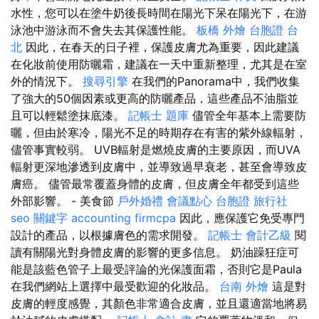
水性，您可以在塗牛奶後長時間在陽光下呆在陽光下，在游
泳池中游泳而不會失去其保護性能。
板橋 外燴
台胞證 台
北
因此，在春天的日子裡，保護皮膚尤為重要，因此建議
在化妝前使用防曬霜，建議在一天中重新整理，尤其是在室
外的情況下。
搜尋引擎
在我們的Panorama中，我們收集
了強大的50個因素或更高的防曬產品，這些產品不油脂並
且可以輕鬆塗抹底漆。
記帳士 題庫
儘管全年基本上需要防
曬，但由於寒冷，陽光不足的時期存在有害的紫外線輻射，
儘管事實較弱。 UVB輻射是燃燒皮膚的主要原因，而UVA
輻射更深地滲透到皮膚中，並導致過早衰老，甚至會導致皮
膚癌。 儘管最常覆蓋身體的皮膚，但皮膚全年都受到這些
外部影響。 - 美食節
戶外婚禮
會議點心
台胞證 旅行社
seo 關鍵字
accounting firmcpa
因此，應保護它免受專門
設計的產品，以根據膚色的需求開發。
記帳士 會計乙級
閱
讀有關陽光對身體皮膚的影響的更多信息。 奶油躁狂症可
能是該藍色管子上最受評論的光保護面霜，否則它是Paula
在我們網站上選擇中最受歡迎的化妝品。
台南 外燴
這是對
皮膚的輕度感覺，其顏色非常適合皮膚，並且還適當地將易