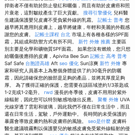
捍衛者不僅有助於防止發紅和曬傷，而且有助於皮膚癌和照
片衰老，這對皺紋產生了巨大貢獻。
搜尋引擎優化
兒科醫
生建議保護嬰兒皮膚不受負紫外線的乳霜。
記帳士 普考
您
越早將其應用到皮膚上，越早將健康，年輕和美麗的外觀感
謝您的皮膚。
記帳士課程 台北
市場上有各種各樣的SPF面
霜，其組成和防禦方式有所不同。
新竹 外燴 推薦
主要區
別主要是化學和礦物質SPF面霜。 如果您沒有燃燒，您只想
給曬傷後應得的皮膚，Apivita Bee Sun
記帳士 高考 普考
Saf Safe
台胞證高雄
Aft
seo 優化
Sun涼爽
新竹 外燴
專
家和研究人員基本上為整個身體提供了約30毫升的防曬
霜，因此請確保您的臉部是足夠的產品，並將其厚度足夠
厚。 為了獲得正確的保護，您需要在該區域塗約1/3茶匙或
1-2克或1-2毫升。
rwd
漫長的冬季後，皮膚不用用於紫外
線輻射，因此您可以特別敏感地做出反應。
聚餐 外燴
UVA
光線穿透了雲彩和玻璃，因此我們不僅在日常生活中，而且
還在日常生活，駕駛，戶外運動中。 長時間的未受保護的
暴露會導致皮膚灼熱和皮膚癌的風險。
seo是什麼
皮膚科
醫生建議噴霧劑以保護嬰兒的敏感皮膚免受紫外線輻射的侵