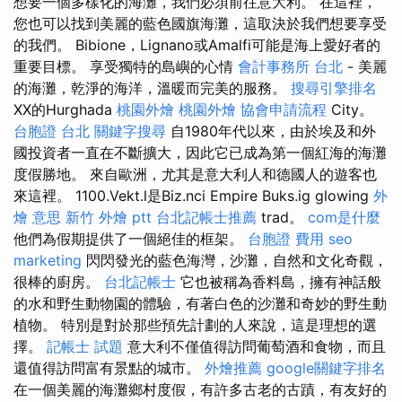
想要一個多樣化的海灘，我們必須前往意大利。 在這裡，
您也可以找到美麗的藍色國旗海灘，這取決於我們想要享受
的我們。 Bibion​​​​e，Lignano或Amalfi可能是海上愛好者的
重要目標。 享受獨特的島嶼的心情
會計事務所 台北
- 美麗
的海灘，乾淨的海洋，溫暖而完美的服務。
搜尋引擎排名
XX的Hurghada
桃園外燴
桃園外燴
協會申請流程
City。
台胞證 台北
關鍵字搜尋
自1980年代以來，由於埃及和外
國投資者一直在不斷擴大，因此它已成為第一個紅海的海灘
度假勝地。 來自歐洲，尤其是意大利人和德國人的遊客也
來這裡。 1100.Vekt.l是Biz.nci Empire Buks.ig glowing
外
燴 意思
新竹 外燴 ptt
台北記帳士推薦
trad。
com是什麼
他們為假期提供了一個絕佳的框架。
台胞證 費用
seo
marketing
閃閃發光的藍色海灣，沙灘，自然和文化奇觀，
很棒的廚房。
台北記帳士
它也被稱為香料島，擁有神話般
的水和野生動物園的體驗，有著白色的沙灘和奇妙的野生動
植物。 特別是對於那些預先計劃的人來說，這是理想的選
擇。
記帳士 試題
意大利不僅值得訪問葡萄酒和食物，而且
還值得訪問富有景點的城市。
外燴推薦
google關鍵字排名
在一個美麗的海灘鄉村度假，有許多古老的古蹟，有友好的