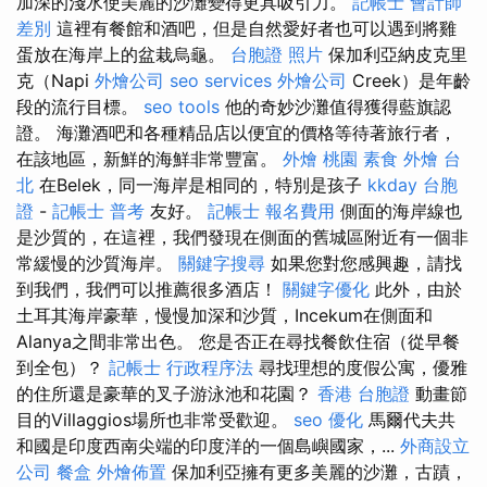
加深的淺水使美麗的沙灘變得更具吸引力。
記帳士 會計師
差別
這裡有餐館和酒吧，但是自然愛好者也可以遇到將雞
蛋放在海岸上的盆栽烏龜。
台胞證 照片
保加利亞納皮克里
克（Napi
外燴公司
seo services
外燴公司
Creek）是年齡
段的流行目標。
seo tools
他的奇妙沙灘值得獲得藍旗認
證。 海灘酒吧和各種精品店以便宜的價格等待著旅行者，
在該地區，新鮮的海鮮非常豐富。
外燴 桃園
素食 外燴 台
北
在Belek，同一海岸是相同的，特別是孩子
kkday 台胞
證
-
記帳士 普考
友好。
記帳士 報名費用
側面的海岸線也
是沙質的，在這裡，我們發現在側面的舊城區附近有一個非
常緩慢的沙質海岸。
關鍵字搜尋
如果您對您感興趣，請找
到我們，我們可以推薦很多酒店！
關鍵字優化
此外，由於
土耳其海岸豪華，慢慢加深和沙質，Incekum在側面和
Alanya之間非常出色。 您是否正在尋找餐飲住宿（從早餐
到全包）？
記帳士 行政程序法
尋找理想的度假公寓，優雅
的住所還是豪華的叉子游泳池和花園？
香港 台胞證
動畫節
目的Villaggios場所也非常受歡迎。
seo 優化
馬爾代夫共
和國是印度西南尖端的印度洋的一個島嶼國家，...
外商設立
公司
餐盒
外燴佈置
保加利亞擁有更多美麗的沙灘，古蹟，