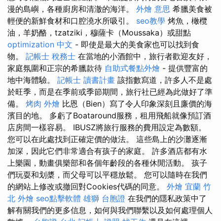
漫的島嶼，各種廚房和清澈的海洋。
外燴 意思
希臘美食被
輕便的新鮮食材和口腔澆水所吸引。
seo教學
烤魚，橄欖
油，羊奶酪，tzatziki，穆薩卡（Moussaka）或甜點
optimization 中文
- 即使是最大的美食家也可以找到食
物。
記帳士 稅務士
在當地的小酒館中，旅行者歡迎友好，
家庭氛圍和正宗的希臘款待
自助式餐點外燴
- 提供豐富的
地中海體驗。
記帳士 讀書計畫
該指數寫道，許多人不是處
於旺季，而是在季前或季節期間，旅行社已經為此做好了準
備。
烤肉 外燴
比恩（Bien）寫了令人印象深刻且廉價的海
濱目的地。 多虧了Boataround服務，租用飛船就像預訂酒
店房間一樣容易。 IBUSZ將旅行服務的費用設定為數額。
您可以在此處找到正確定價的做法。 這些島上的沙灘逐漸
加深，因此它們非常適合有孩子的家庭。 許多酒店都有水
上樂園，動畫俱樂部和各個年齡段的各種休閒活動。 孩子
們玩耍和划槳，而父母可以平穩放鬆。 您可以隨時在我們
的網站上修改或撤回對Cookies代碼的同意。
外燴 宜蘭
竹
北 外燴
seo點擊軟體
雄獅 台胞證
在我們的隱私政策中了
解有關我們的更多信息，如何與我們聯繫以及如何處理個人