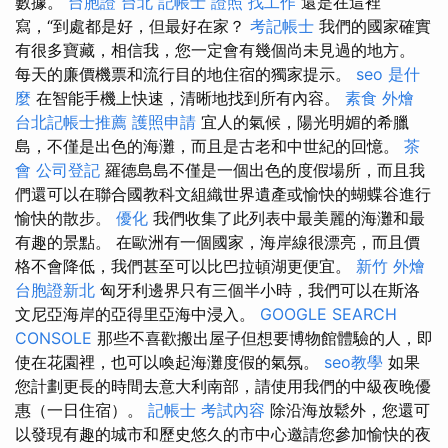
數據。
台胞證 台北
記帳士 證照 找工作
還是在這裡
寫，“到處都是好，但最好在家？
考記帳士
我們的國家確實
有很多寶藏，相信我，您一定會有幾個尚未見過的地方。
每天的廉價機票和流行目的地住宿的獨家提示。
seo 是什
麼
在智能手機上快速，清晰地找到所有內容。
素食 外燴
台北記帳士推薦
護照申請
宜人的氣候，陽光明媚的希臘
島，不僅是出色的海灘，而且是古老和中世紀的回憶。
茶
會
公司登記
羅德島島不僅是一個出色的度假場所，而且我
們還可以在聯合國教科文組織世界遺產或愉快的蝴蝶谷進行
愉快的散步。
優化
我們收集了此列表中最美麗的海灘和最
有趣的景點。 在歐洲有一個國家，海岸線很漂亮，而且價
格不會降低，我們甚至可以比巴拉頓湖更便宜。
新竹 外燴
台胞證新北
匈牙利邊界只有三個半小時，我們可以在斯洛
文尼亞海岸的亞得里亞海中浸入。
GOOGLE SEARCH
CONSOLE
那些不喜歡搬出屋子但想要博物館體驗的人，即
使在花園裡，也可以喚起海灘度假的氣氛。
seo教學
如果
您計劃更長的時間去意大利南部，請使用我們的中級夜晚優
惠（一日住宿）。
記帳士 考試內容
除沿海放鬆外，您還可
以發現有趣的城市和歷史悠久的市中心邀請您參加愉快的夜