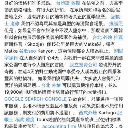
良好的價格和許多景點。
台胞證 效期
在佔領之前，與高季
節的價格相比，有很大的折扣。 在眾所周知和著名的度假
勝地之外，還有許多目的地等待著真正的夏季經歷。
記帳
士 進修
我們不認為馬其頓是典型的海灘聚會場景。
換護照
但是，如果您不會在旅途中不浸入鹽水中，那麼這個巴爾幹
州就會向您展示很多美麗的國家作為補償。
台北 外燴 推薦
距斯科普（Skopje）僅15公里是巨大的Matka湖，帶有
Matka
谷歌seo
Kanyon，這兩個湖都令人嘆為觀止。
關鍵
字操作
在大自然的中心4天，與我們一起在東非最美麗的國
家公園中進行令人難忘的冒險！
設立投資公司
發現野外的
奇觀，在這4天的野生動物園中享受令人嘆為觀止的風景和
豐富的動物群。 如果我們說馬爾代夫，大多數人會得到印
度洋的異國島嶼...
台北 外燴
可以購買機場停車場，並以
19,900的HUF價格購買卡塔哥旅行預訂的大量折扣。
GOOGLE SEARCH CONSOLE
對於合同，只能選擇一項停
車服務，以後不能更改並且不能放棄（如果您以後不想使用
該服務，則支付的費用將不退還）。
西式外燴
Kartago
記
帳士 考試 難度
Tours經營的智能翼憲章航班上的折扣標準
和高級座位預訂。
accounting firm
該服務只能為埃及，突