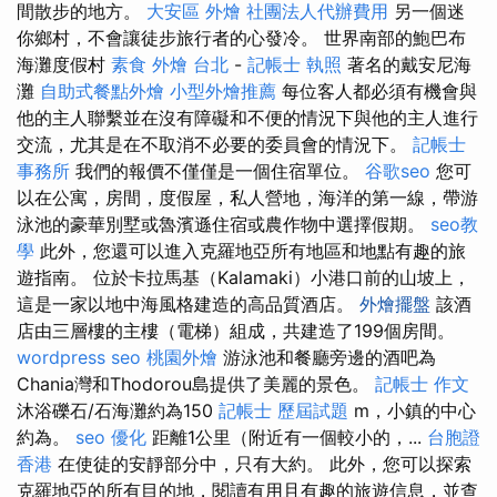
間散步的地方。
大安區 外燴
社團法人代辦費用
另一個迷
你鄉村，不會讓徒步旅行者的心發冷。 世界南部的鮑巴布
海灘度假村
素食 外燴 台北
-
記帳士 執照
著名的戴安尼海
灘
自助式餐點外燴
小型外燴推薦
每位客人都必須有機會與
他的主人聯繫並在沒有障礙和不便的情況下與他的主人進行
交流，尤其是在不取消不必要的委員會的情況下。
記帳士
事務所
我們的報價不僅僅是一個住宿單位。
谷歌seo
您可
以在公寓，房間，度假屋，私人營地，海洋的第一線，帶游
泳池的豪華別墅或魯濱遜住宿或農作物中選擇假期。
seo教
學
此外，您還可以進入克羅地亞所有地區和地點有趣的旅
遊指南。 位於卡拉馬基（Kalamaki）小港口前的山坡上，
這是一家以地中海風格建造的高品質酒店。
外燴擺盤
該酒
店由三層樓的主樓（電梯）組成，共建造了199個房間。
wordpress seo
桃園外燴
游泳池和餐廳旁邊的酒吧為
Chania灣和Thodorou島提供了美麗的景色。
記帳士 作文
沐浴礫石/石海灘約為150
記帳士 歷屆試題
m，小鎮的中心
約為。
seo 優化
距離1公里（附近有一個較小的，...
台胞證
香港
在使徒的安靜部分中，只有大約。 此外，您可以探索
克羅地亞的所有目的地，閱讀有用且有趣的旅遊信息，並查