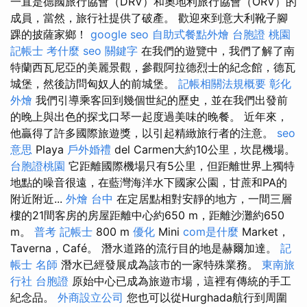
一直是德國旅行協會（DRV）和奧地利旅行協會（ORV）的
成員，當然，旅行社提供了破產。 歡迎來到意大利靴子腳
踝的披薩家鄉！
google seo
自助式餐點外燴
台胞證 桃園
記帳士 考什麼
seo 關鍵字
在我們的遊覽中，我們了解了南
特蘭西瓦尼亞的美麗景觀，參觀阿拉德烈士的紀念館，德瓦
城堡，然後訪問匈奴人的前城堡。
記帳相關法規概要
彰化
外燴
我們引導乘客回到幾個世紀的歷史，並在我們出發前
的晚上與出色的探戈口琴一起度過美味的晚餐。 近年來，
他贏得了許多國際旅遊獎，以引起精緻旅行者的注意。
seo
意思
Playa
戶外婚禮
del Carmen大約10公里，坎昆機場。
台胞證桃園
它距離國際機場只有5公里，但距離世界上獨特
地點的噪音很遠，在藍灣海洋水下國家公園，甘蔗和PA的
附近附近...
外燴 台中
在定居點​​相對安靜的地方，一間三層
樓的21間客房的房屋距離中心約650 m，距離沙灘約650
m。
普考 記帳士
800 m
優化
Mini
com是什麼
Market，
Taverna，Café。 潛水道路的流行目的地是赫爾加達。
記
帳士 名師
潛水已經發展成為該市的一家特殊業務。
東南旅
行社 台胞證
原始中心已成為旅遊市場，這裡有傳統的手工
紀念品。
外商設立公司
您也可以從Hurghada航行到周圍