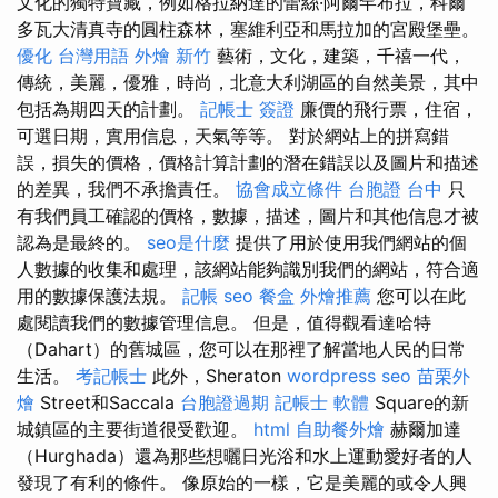
文化的獨特寶藏，例如格拉納達的蕾絲·阿爾罕布拉，科爾
多瓦大清真寺的圓柱森林，塞維利亞和馬拉加的宮殿堡壘。
優化 台灣用語
外燴 新竹
藝術，文化，建築，千禧一代，
傳統，美麗，優雅，時尚，北意大利湖區的自然美景，其中
包括為期四天的計劃。
記帳士 簽證
廉價的飛行票，住宿，
可選日期，實用信息，天氣等等。 對於網站上的拼寫錯
誤，損失的價格，價格計算計劃的潛在錯誤以及圖片和描述
的差異，我們不承擔責任。
協會成立條件
台胞證 台中
只
有我們員工確認的價格，數據，描述，圖片和其他信息才被
認為是最終的。
seo是什麼
提供了用於使用我們網站的個
人數據的收集和處理，該網站能夠識別我們的網站，符合適
用的數據保護法規。
記帳
seo
餐盒
外燴推薦
您可以在此
處閱讀我們的數據管理信息。 但是，值得觀看達哈特
（Dahart）的舊城區，您可以在那裡了解當地人民的日常
生活。
考記帳士
此外，Sheraton
wordpress seo
苗栗外
燴
Street和Saccala
台胞證過期
記帳士 軟體
Square的新
城鎮區的主要街道很受歡迎。
html
自助餐外燴
赫爾加達
（Hurghada）還為那些想曬日光浴和水上運動愛好者的人
發現了有利的條件。 像原始的一樣，它是美麗的或令人興