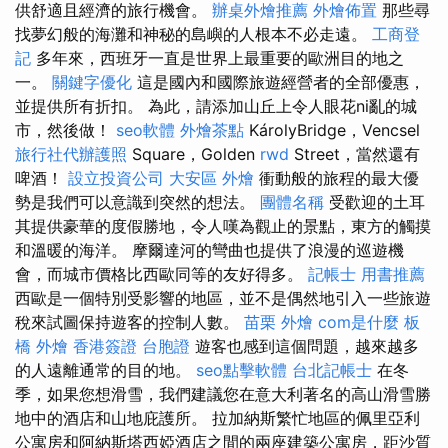
供舒適且經濟的旅行機會。
辦桌外燴推薦
外燴佈置
那些尋
找夢幻般的海灘和神秘的島嶼的人根本不必走遠。
工商登
記
多年來，西班牙一直是世界上最重要的歐洲目的地之
一。
關鍵字優化
這是國內和國際旅遊經營者的全部優惠，
並提供所有折扣。 為此，請添加山丘上令人眼花ni亂的城
市，然後做！
seo軟體
外燴茶點
KárolyBridge，Vencsel
旅行社代辦護照
Square，Golden
rwd
Street，當然還有
啤酒！
設立投資公司
大安區 外燴
衝動般的旅程的最大優
勢是我們可以意識到突然的想法。
團體名稱
受歡迎的土耳
其提供豪華的度假勝地，令人嘆為觀止的景點，東方的觸摸
和溫暖的海洋。 摩爾達河的彎曲也提供了浪漫的巡遊機
會，而城市價格比西歐同等的友好得多。
記帳士 用書推薦
西歐是一個特別受影響的地區，並不是偶然地引入一些旅遊
稅來試圖保持遊客的控制人數。
苗栗 外燴
com是什麼
板
橋 外燴
香港簽證 台胞證
遊客也感到這個問題，越來越多
的人遠離通常的目的地。
seo點擊軟體
台北記帳士
在冬
季，如果您想滑雪，我們建議您在意大利著名的高山滑雪勝
地中的酒店和山地庇護所。 拉加納斯繁忙地區的佩里亞利
公寓房和阿納斯塔西婭酒店之間的兩座建築公寓房，距沙質