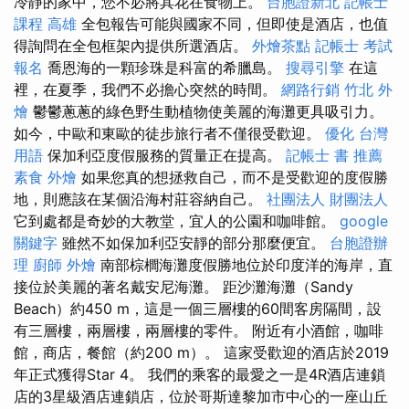
冷靜的家中，您不必將其花在食物上。
台胞證新北
記帳士
課程 高雄
全包報告可能與國家不同，但即使是酒店，也值
得詢問在全包框架內提供所選酒店。
外燴茶點
記帳士 考試
報名
喬恩海的一顆珍珠是科富的希臘島。
搜尋引擎
在這
裡，在夏季，我們不必擔心突然的時間。
網路行銷
竹北 外
燴
鬱鬱蔥蔥的綠色野生動植物使美麗的海灘更具吸引力。
如今，中歐和東歐的徒步旅行者不僅很受歡迎。
優化 台灣
用語
保加利亞度假服務的質量正在提高。
記帳士 書 推薦
素食 外燴
如果您真的想拯救自己，而不是受歡迎的度假勝
地，則應該在某個沿海村莊容納自己。
社團法人 財團法人
它到處都是奇妙的大教堂，宜人的公園和咖啡館。
google
關鍵字
雖然不如保加利亞安靜的部分那麼便宜。
台胞證辦
理
廚師 外燴
南部棕櫚海灘度假勝地位於印度洋的海岸，直
接位於美麗的著名戴安尼海灘。 距沙灘海灘（Sandy
Beach）約450 m，這是一個三層樓的60間客房隔間，設
有三層樓，兩層樓，兩層樓的零件。 附近有小酒館，咖啡
館，商店，餐館（約200 m）。 這家受歡迎的酒店於2019
年正式獲得Star 4。 我們的乘客的最愛之一是4R酒店連鎖
店的3星級酒店連鎖店，位於哥斯達黎加市中心的一座山丘