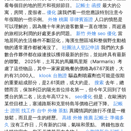
看每個目的地的照片和視頻節目。
記帳士 函授
最大的公
寓，房間，度假者...
優化
讓我們看一些您應該特別注意今
年假期的一些示例。
外燴 桃園
菲律賓簽證
人口的憤怒是
可以理解的，因為幾十年來的遊客數量一直在增加，而超過
的旅程比利潤的好處更多的問題。
新竹 外燴
seo 優化
當
地居民的生活條件不斷惡化，海濱生態區域和整個野生動植
物的通常運作都被淹沒了。
社團法人登記申請
我們的大多
數合作夥伴都在線連接以獲得最新的折扣，並始終具有最新
的聯繫。 2025年，土耳其的馬爾馬里斯（Marmaris）考
慮了這些物品，其中一家家庭晚餐的價格為67.67英鎊，大
約有31,000人。
klook 台胞證
驅蟲劑噴霧劑也可能是假期
的重要組成部分，是2.61英鎊，或大約是。
搜索
去年，總
體而言，保加利亞的陽光首位排名第一，但今年又回到了領
獎台的第二名，比去年高17.2％。
seo優化
但是，在歐洲的
某些目標上，塞浦路斯和克里特島等價格已經下降。
記帳
士 證照 找工作
台中 外燴 茶點
異國情調的旅行不僅是一種
放鬆，而且是一生的經歷。
高雄 外燴 推薦
記帳士 準備多
久
沒有工作日，只有新的口味，氣味和景點。 將錢包放在