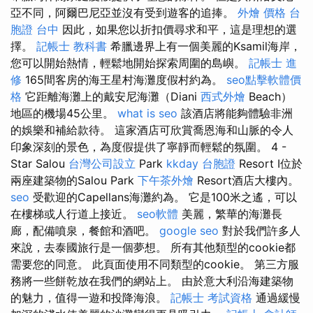
亞不同，阿爾巴尼亞並沒有受到遊客的追捧。
外燴 價格
台
胞證 台中
因此，如果您以折扣價尋求和平，這是理想的選
擇。
記帳士 教科書
希臘邊界上有一個美麗的Ksamil海岸，
您可以開始熱情，輕鬆地開始探索周圍的島嶼。
記帳士 進
修
165間客房的海王星村海灘度假村約為。
seo點擊軟體價
格
它距離海灘上的戴安尼海灘（Diani
西式外燴
Beach）
地區的機場45公里。
what is seo
該酒店將能夠體驗非洲
的娛樂和補給款待。 這家酒店可欣賞喬恩海和山脈的令人
印象深刻的景色，為度假提供了寧靜而輕鬆的氛圍。 4 -
Star Salou
台灣公司設立
Park
kkday 台胞證
Resort I位於
兩座建築物的Salou Park
下午茶外燴
Resort酒店大樓內。
seo
受歡迎的Capellans海灘約為。 它是100米之遙，可以
在樓梯或人行道上接近。
seo軟體
美麗，繁華的海灘長
廊，配備噴泉，餐館和酒吧。
google seo
對於我們許多人
來說，去泰國旅行是一個夢想。 所有其他類型的cookie都
需要您的同意。 此頁面使用不同類型的cookie。 第三方服
務將一些餅乾放在我們的網站上。 由於意大利沿海建築物
的魅力，值得一遊和投降海浪。
記帳士 考試資格
通過緩慢