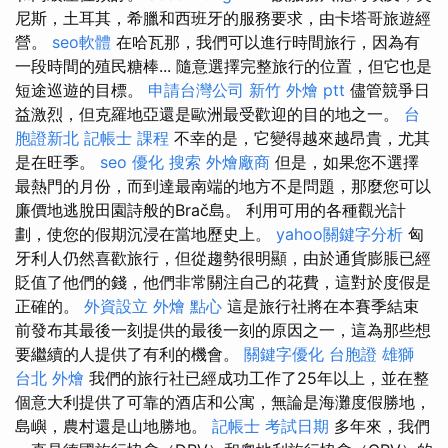
尼斯，土耳其，希臘和西班牙的服務要求，由卡塔哥旅遊經
營。
seo軟體
在哈瓦那，我們可以進行時間旅行，因為有
一段時間的殖民糖棒... 隨意選擇完整旅行的位置，但它也是
短途巡遊的目標。
申請台灣公司
新竹 外燴 ptt
儘管競爭日
益激烈，但克羅地亞還是歐洲最受歡迎的目的地之一。
台
胞證新北
記帳士 課程
不幸的是，它變得越來越昂貴，尤其
是在旺季。
seo 優化
搜索
外燴廠商
但是，如果您不選擇
最熱門的月份，而到達最南端的地方不是問題，那麼您可以
廉價地逃脫田園詩般的Brač島。 利用可用的各種觀光計
劃，使您的假期沉浸在當地歷史上。
yahoo關鍵字分析
匈
牙利人仍然喜歡旅行，但從趨勢很明顯，由於通貨膨脹已經
貶值了他們的錢，他們非常關注自己的花費，這對於度假是
正確的。
外資設立
外燴 點心
這是旅行社將在本賽季結束
前發布其最後一刻提供的最後一刻的原因之一，這為那些想
要繼續的人提供了有利的機會。
關鍵字優化
台胞證 雄獅
台北 外燴
我們的旅行社已經成功工作了25年以上，並在整
個意大利提供了可靠的酒店和公寓，無論是海灘度假勝地，
島嶼，農村還是山地勝地。
記帳士 考試日期
多年來，我們