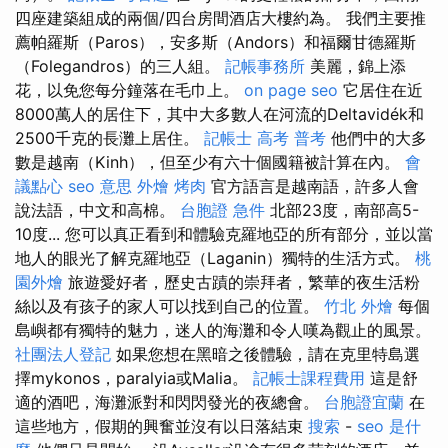
四座建築組成的兩個/四台房間酒店大樓約為。 我們主要推
薦帕羅斯（Paros），安多斯（Andors）和福爾甘德羅斯
（Folegandros）的三人組。
記帳事務所
美麗，錦上添
花，以免您每分鐘落在毛巾上。
on page seo
它居住在近
8000萬人的居住下，其中大多數人在河流的Deltavidék和
2500千克的長灘上居住。
記帳士 高考 普考
他們中的大多
數是越南（Kinh），但至少有六十個國籍被計算在內。
會
議點心
seo 意思
外燴 烤肉
官方語言是越南語，許多人會
說法語，中文和高棉。
台胞證 急件
北部23度，南部高5-
10度... 您可以真正看到和體驗克羅地亞的所有部分，並以當
地人的眼光了解克羅地亞（Laganin）獨特的生活方式。
桃
園外燴
旅遊愛好者，歷史古蹟的崇拜者，繁華的夜生活粉
絲以及有孩子的家人可以找到自己的位置。
竹北 外燴
每個
島嶼都有獨特的魅力，迷人的海灘和令人嘆為觀止的風景。
社團法人登記
如果您想在黑暗之後體驗，請在克里特島選
擇mykonos，paralyia或Malia。
記帳士課程費用
這是舒
適的酒吧，海灘派對和閃閃發光的夜總會。
台胞證宜蘭
在
這些地方，假期的興奮並沒有以日落結束
搜索
-
seo 是什