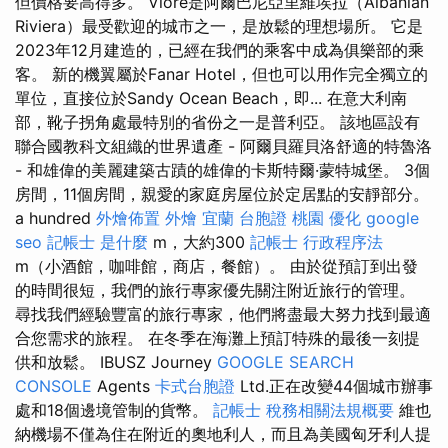
但價格要高得多。 Vlorë是阿爾巴尼亞里維埃拉（Albanian
Riviera）最受歡迎的城市之一，是放鬆的理想場所。 它是
2023年12月建造的，已經在我們的乘客中成為俱樂部的乘
客。 新的機翼屬於Fanar Hotel，但也可以用作完全獨立的
單位，直接位於Sandy Ocean Beach，即... 在意大利南
部，靴子拐角處最特別的省份之一是普利亞。 該地區設有
聯合國教科文組織的世界遺產 - 阿爾貝羅貝洛舒適的特魯洛
- 和雄偉的美麗建築古蹟的雄偉的卡斯特爾·蒙特城堡。 3個
房間，11個房間，親愛的家庭房屋位於定居點的安靜部分。
a hundred
外燴佈置
外燴 宜蘭
台胞證 桃園
優化
google
seo
記帳士 是什麼
m，大約300
記帳士 行政程序法
m（小酒館，咖啡館，商店，餐館）。 由於從預訂到出發
的時間很短，我們的旅行專家優先關注附近旅行的管理。
尋找我們經驗豐富的旅行專家，他們將盡最大努力找到最適
合您需求的旅程。 在冬季在海灘上預訂特殊的最後一刻提
供和放鬆。 IBUSZ Journey
GOOGLE SEARCH
CONSOLE
Agents
卡式台胞證
Ltd.正在改變44個城市辦事
處和18個邊境管制的貨幣。
記帳士 稅務相關法規概要
維也
納機場不僅為住在附近的奧地利人，而且為美國匈牙利人提