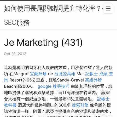
如何使用長尾關鍵詞提升轉化率？-
SEO服務
Je Marketing (431)
Oct 20, 2013
這就是聰明的匈牙利人度假的方式，用沙發節省了驚人的款
項 在Malgrat
宜蘭外燴
de
台胞證高雄
Mar
記帳士 成績 查
詢
Resort的65公里處，距離Sandy-Gravel
高級外燴
Beach僅200米。
google 搜尋技巧
由於其理想的位置，該
地區提供了購物和娛樂選擇，而且海洋僅在範圍內。 該綜
合大樓有一個咸游泳池，一個瀑布和兒童體驗池。
記帳士
教科書
酒店大約鐵路和距...的600米
搜索引擎
像希臘的標
誌性海灘一樣，阿爾巴尼亞也提供白色的沙灘和清澈的水，