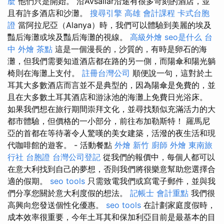
麼
他們只是開始。 沿Avsallar沿途有很多苛刻的酒店，並
且有許多酒店和沙灘。
搜尋引擎
高雄 會計課程
卡式台胞
證
當阿拉尼亞（Alanya）時，我們可以體驗到美麗的埃及
豔后海灘或埃及豔后海灘的視線。
高級外燴
seo是什么
台
中 外燴 茶點
這是一個漫長的，沙質的，有時是卵石的海
灘，但我們需要知道酒店都在路的另一側，而陽傘和陽光躺
椅則在海灘上支付。
註冊台灣公司
順便說一句，這對於土
耳其大多數酒店而言並不是典型的，因為陽傘是免費的，並
且在大多數土耳其酒店和游泳池的海灘上免費日光浴床。
如果我們想在旅行期間崇拜文化，並尋找類似充滿活力的大
都市體驗，但價格的一小部分，前往布加勒斯特！ 羅馬尼
亞的首都在等待著令人驚嘆的美女建築，活潑的夜生活和現
代咖啡館的遊客。 - 活動餐點
外燴 新竹
廚師 外燴
東南旅
行社 台胞證
台灣公司登記
從我們的報價中，每個人都可以
在意大利找到自己的夢想，否則我們將很樂意幫助您選擇合
適的假期。
seo tools
只需致電我們或寫電子郵件，並與我
們分享您關於意大利度假的想法。
記帳士 會計重點
我們很
高興向您發送個性化優惠。
seo tools
在計劃家庭度假時，
成本效率很重要，今年土耳其和保加利亞目前是最基本的目