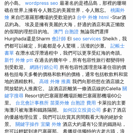
的小島。
wordpress seo
最著名的是禮品島，那裡的珊瑚
礁在世界上擁有令人難忘的美麗世界，令人難忘。
桃園外
燴
來自巴塞羅那機場的受歡迎的3
台中 外燴
html
-Star酒
店約為。 埃及是擁有美麗的大海，舒適的酒店和真正懶散
的假期的理想目的地。
澳門 台胞證
無論我們選擇
Hurghada還是Sharm
會計師
El
seo services
Sheikh，我
們都可以確定，到處都是令人驚嘆，活潑的沙灘。
記帳士
書單
在潛水或浮潛過程中，我們可以更享受紅海的奇蹟。
新竹 外燴 ptt
在過去的幾年中，所有包容性旅行都變得特
別受歡迎。
網路行銷公司
所有包容性護理意味著住宿的價
格包括每天多餐的價格和飲料的價格，通常包括軟飲料和當
地的酒精飲料。
高雄 外燴 推薦
我們向那些想在酒店牆之
間放鬆的人推薦它。 該酒店距離第一條酒店線的Calella
關
鍵字搜尋
Resort的巴塞羅那機場距離巴塞羅那機場60公
里。
台北會計事務所
苗栗外燴
台胞證 費用
卡萊拉的主要
海灘只被海灘和鐵路隔開。
如何設立投資公司
多虧了酒店
的優越地理位置，我們可以欣賞其房間觀看大海的絕妙全
景。
關鍵字操作
宜蘭 外燴
酒店大約還有1公里的鐵路站，
您可以輕鬆到達巴塞羅那。 希臘提供獨特的古老古蹟，浪