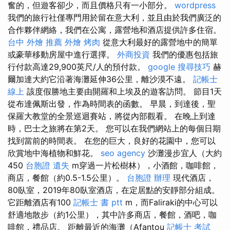
奮的，但遊客卻少，而且價格只有一小部分。
wordpress
我們的旅行社僅專門用於留在意大利，並且由於我們廣泛的
合作夥伴網絡，我們在公寓，露營地和酒店提供許多住宿。
台中 外燴 推薦
外燴 烤肉
從意大利最好的露營地中的簡單
或豪華移動房屋中進行選擇。
外商投資
我們的優惠包括旅
行付款高達29,900英尺/人的預付款。
google 搜尋技巧
赫
爾加達大約它沿著海灘延伸36公里，離沙漠不遠。
記帳士
線上
該度假勝地主要由開羅和上埃及的遊客訪問。 節目1天
從布達佩斯出發，作為時間表的函數。 早晨，到達後，聖
保羅大教堂的全景巡迴賽站，將從內部觀看。 在晚上到達
時，巴士之旅將在第2天。 您可以在我們網站上的每個日期
找到當前的時間表。 在您的巨大，良好的花園中，您可以
欣賞地中海植物和鮮花。
seo agency
沙灘漫步宜人（大約
450
台胞證 遺失
m穿過一片松樹林），小酒館，咖啡館，
商店，餐館（約0.5-1.5公里）。
台胞證 辦理
現代酒店，
80臥室，2019年80臥室酒店，在定居點的安靜部分組成。
它距離酒店有100
記帳士 書 ptt
m，而Faliraki的中心可以
舒適地散步（約1公里），其中許多商店，餐館，酒吧，咖
啡館，禮品店。 距離最近的海灘（Afantou
記帳士 考試