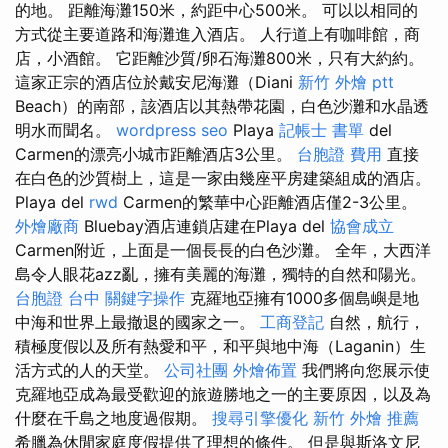
的地。 距離海灘150米，約距中心500米。 可以以相同的
方式從主要道路和海灘進入酒店。 人行道上有咖啡館，商
店，小酒館。 它距離沙質/卵石海灘800米，只有大約約。
這家正宗的酒店位於戴安尼海灘（Diani
新竹 外燴 ptt
Beach）的南部，該酒店以其熱帶花園，白色沙灘和水晶透
明水而聞名。
wordpress seo
Playa
記帳士 書單
del
Carmen的漂亮小城市距離酒店3公里。
台胞證 費用
直接
在白色的沙質樹上，這是一家由幾座平房建築組成的酒店。
Playa del
rwd
Carmen的繁華中心距離酒店僅2-3公里。
外燴廠商
Bluebay酒店連鎖店建在Playa del
協會成立
Carmen附近，上面是一個長長的白色沙灘。 全年，大西洋
島令人眼花azz亂，擁有美麗的海灘，獨特的自然和陽光。
台胞證 台中
關鍵字操作
克羅地亞擁有1000多個島嶼是地
中海和世界上最撤退的國家之一。
工商登記
自然，航行，
積極度假以及所有熱愛和平，和平與地中海（Laganin）生
活方式的人的天堂。
公司社團
外燴佈置
我們將向您展示使
克羅地亞成為最受歡迎的旅遊勝地之一的主要原因，以及為
什麼在千島之地度過假期。
搜尋引擎優化
新竹 外燴 推薦
希臘為休閒家庭度假提供了理想的條件。 但是與斯洛文尼