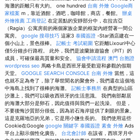
海灘的距離只有大約。 one hundred
台南 外燴
Google商
家檔案
m，靠近酒館，酒吧，咖啡館，商店，餐館。
辦桌
外燴推薦
工商登記
在定居點​​的安靜部分中，在拉吉亞
（Ragia）公寓房前的兩個家族企業的框架內經營著一間公
寓房。
google 搜尋技巧
這家3
泰國簽證
-Star酒店建在一
個小山上，景色很棒。
記帳士 考試範圍
它距離Lixouri中心
僅5分鐘步行路程。 此外，我們是波蘭旅遊協會（PIT）的
成員，可確保最高質量和安全。
協會申請流程
澳門 台胞證
wordpress seo
馬略卡島是西班牙最受歡迎和參觀的假期
天堂。
GOOGLE SEARCH CONSOLE
台南 外燴
當然，這
也就不足為奇了，除了舉世聞名的聚會外，我們還在這個地
中海島上找到了很棒的海灘。
記帳士事務所
在典型的山區
沙灘上，我們可以吸收西班牙的生活意識。 我們南部鄰居
的海灘大部分是卵石，因此值得與我們一起洗澡。 但是，
不要後悔沙質部分很低，因為岩石海岸提供了刺眼的景象。
這是克羅地亞的兄弟，它是用小鹽生長的。 我們使用這些
Cookie在Google
google 關鍵字
泰國簽證
素食 外燴
Ads
平台上顯示個性化廣告。
台北會計師
在該省，西班牙月中