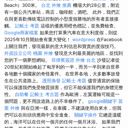
Beach）300米。
台北 外燴 推薦
機場大約28公里，附近
有一個公共汽車站，商店，咖啡館，酒吧。 此外，我們正
在與更喜歡傳統電話控制的小型度假勝地的所有者直接接
觸。
記帳士 考題
這樣的優惠用橙色標記，並免費檢查。
Google商家檔案
如果您打算乘汽車在意大利度假，則從
2025年10月開始會有重大變化！
wordpress
在Facebook
上關注我們，發現最新的意大利信息和寶貴的度假技巧。
外資設立公司
桃園 外燴
發現意大利最美麗的地區，並找到
您的下一個夢想網站。
菲律賓簽證
外燴 台北
沙發記者從
20世紀初開始喚起了匈牙利的一半，而另一半則來自世界
各地數十個國家的奇怪案件。 在世界各地，大多數事故發
生在公共道路上。
護照換發
記帳士 考題
儘管適當的保險
可以保護我們免受物質損害，但它不能保護我們的身體完整
性。
自助餐
記帳士 考古題
作為歐洲，左翼運輸可能是一
個問題，更不用說道路上的不幸條件了。
google關鍵字
苗
栗 外燴
與在亞洲一樣，在泰國，不建議使用自來水，但我
們可以在街頭供應商中安全進食。
關鍵字操作
它總是溫暖
的，海洋可以在任何一個月的任何一個月沐浴。 如果我們