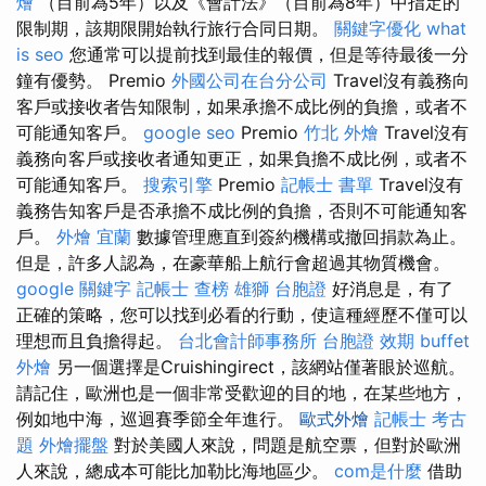
燴
（目前為5年）以及《會計法》（目前為8年）中指定的
限制期，該期限開始執行旅行合同日期。
關鍵字優化
what
is seo
您通常可以提前找到最佳的報價，但是等待最後一分
鐘有優勢。 Premio
外國公司在台分公司
Travel沒有義務向
客戶或接收者告知限制，如果承擔不成比例的負擔，或者不
可能通知客戶。
google seo
Premio
竹北 外燴
Travel沒有
義務向客戶或接收者通知更正，如果負擔不成比例，或者不
可能通知客戶。
搜索引擎
Premio
記帳士 書單
Travel沒有
義務告知客戶是否承擔不成比例的負擔，否則不可能通知客
戶。
外燴 宜蘭
數據管理應直到簽約機構或撤回捐款為止。
但是，許多人認為，在豪華船上航行會超過其物質機會。
google 關鍵字
記帳士 查榜
雄獅 台胞證
好消息是，有了
正確的策略，您可以找到必看的行動，使這種經歷不僅可以
理想而且負擔得起。
台北會計師事務所
台胞證 效期
buffet
外燴
另一個選擇是Cruishingirect，該網站僅著眼於巡航。
請記住，歐洲也是一個非常受歡迎的目的地，在某些地方，
例如地中海，巡迴賽季節全年進行。
歐式外燴
記帳士 考古
題
外燴擺盤
對於美國人來說，問題是航空票，但對於歐洲
人來說，總成本可能比加勒比海地區少。
com是什麼
借助