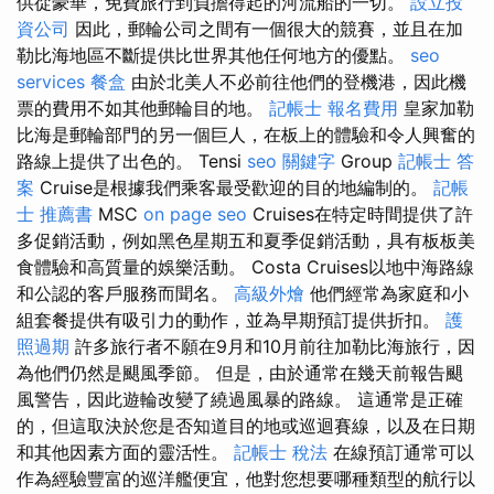
供從豪華，免費旅行到負擔得起的河流船的一切。
設立投
資公司
因此，郵輪公司之間有一個很大的競賽，並且在加
勒比海地區不斷提供比世界其他任何地方的優點。
seo
services
餐盒
由於北美人不必前往他們的登機港，因此機
票的費用不如其他郵輪目的地。
記帳士 報名費用
皇家加勒
比海是郵輪部門的另一個巨人，在板上的體驗和令人興奮的
路線上提供了出色的。 Tensi
seo 關鍵字
Group
記帳士 答
案
Cruise是根據我們乘客最受歡迎的目的地編制的。
記帳
士 推薦書
MSC
on page seo
Cruises在特定時間提供了許
多促銷活動，例如黑色星期五和夏季促銷活動，具有板板美
食體驗和高質量的娛樂活動。 Costa Cruises以地中海路線
和公認的客戶服務而聞名。
高級外燴
他們經常為家庭和小
組套餐提供有吸引力的動作，並為早期預訂提供折扣。
護
照過期
許多旅行者不願在9月和10月前往加勒比海旅行，因
為他們仍然是颶風季節。 但是，由於通常在幾天前報告颶
風警告，因此遊輪改變了繞過風暴的路線。 這通常是正確
的，但這取決於您是否知道目的地或巡迴賽線，以及在日期
和其他因素方面的靈活性。
記帳士 稅法
在線預訂通常可以
作為經驗豐富的巡洋艦便宜，他對您想要哪種類型的航行以