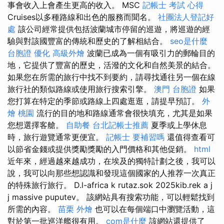
事會收入上會產生更高的收入。 MSC
記帳士 考試 心得
Cruises以多種路線和出色的服務而聞名。
社團法人登記好
處
該公司經常提供包括波蘭城市停留的巡遊，將巡遊的經
驗與對該國豐富的傳統和歷史的了解相結合。
seo是什麼
台胞證
優化
高級外燴
波蘭已成為一個有吸引力的郵輪目的
地，它提供了豐富的歷史，活潑的文化和自然美景的結合。
如果您在所需的旅行中找不到要約，請尋找通往另一個在線
旅行社的類似路線或使用旅行搜索引擎。
澳門 台胞證
如果
您打算在特定的季節或路線上四處逛逛，請提早預訂。
外
燴 桃園
流行的目的地和路線通常會很快填充，尤其是如果
您想選擇客艙。
自助餐
台北記帳士推薦
夏季或上學休息
時，旅行遊覽通常更便宜。
記帳士 要補習嗎
還值得查看可
以節省金錢或提供獎勵獎勵的入門價格和其他促銷。
html
近年來，經過越來越成功，在埃及的獨特計劃之後，我可以
說，我可以向那些想認識和發現這個國家的人推荐一次真正
的特殊旅行旅行。 D.l-africa k rutaz.sok 2025kib.rek a j
j massive puputev。 該網站具有搜索功能，可以輕鬆找到
所需的內容。
苗栗 外燴
也可以在每個端口中瀏覽活動，這
對於第一批巡洋艦很有用。
com是什麼
該網站還提供了