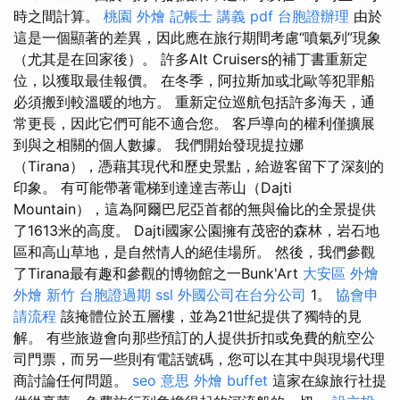
時之間計算。
桃園 外燴
記帳士 講義 pdf
台胞證辦理
由於
這是一個顯著的差異，因此應在旅行期間考慮“噴氣列”現象
（尤其是在回家後）。 許多Alt Cruisers的補丁書重新定
位，以獲取最佳報價。 在冬季，阿拉斯加或北歐等犯罪船
必須搬到較溫暖的地方。 重新定位巡航包括許多海天，通
常更長，因此它們可能不適合您。 客戶導向的權利僅擴展
到與之相關的個人數據。 我們開始發現提拉娜
（Tirana），憑藉其現代和歷史景點，給遊客留下了深刻的
印象。 有可能帶著電梯到達達吉蒂山（Dajti
Mountain），這為阿爾巴尼亞首都的無與倫比的全景提供
了1613米的高度。 Dajti國家公園擁有茂密的森林，岩石地
區和高山草地，是自然情人的絕佳場所。 然後，我們參觀
了Tirana最有趣和參觀的博物館之一Bunk'Art
大安區 外燴
外燴 新竹
台胞證過期
ssl
外國公司在台分公司
1。
協會申
請流程
該掩體位於五層樓，並為21世紀提供了獨特的見
解。 有些旅遊會向那些預訂的人提供折扣或免費的航空公
司門票，而另一些則有電話號碼，您可以在其中與現場代理
商討論任何問題。
seo 意思
外燴 buffet
這家在線旅行社提