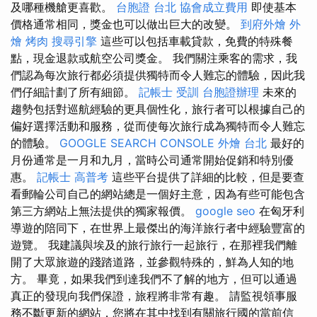
及哪種機艙更喜歡。
台胞證 台北
協會成立費用
即使基本
價格通常相同，獎金也可以做出巨大的改變。
到府外燴
外
燴 烤肉
搜尋引擎
這些可以包括車載貸款，免費的特殊餐
點，現金退款或航空公司獎金。 我們關注乘客的需求，我
們認為每次旅行都必須提供獨特而令人難忘的體驗，因此我
們仔細計劃了所有細節。
記帳士 受訓
台胞證辦理
未來的
趨勢包括對巡航經驗的更具個性化，旅行者可以根據自己的
偏好選擇活動和服務，從而使每次旅行成為獨特而令人難忘
的體驗。
GOOGLE SEARCH CONSOLE
外燴 台北
最好的
月份通常是一月和九月，當時公司通常開始促銷和特別優
惠。
記帳士 高普考
這些平台提供了詳細的比較，但是要查
看郵輪公司自己的網站總是一個好主意，因為有些可能包含
第三方網站上無法提供的獨家報價。
google seo
在匈牙利
導遊的陪同下，在世界上最傑出的海洋旅行者中經驗豐富的
遊覽。 我建議與埃及的旅行旅行一起旅行，在那裡我們離
開了大眾旅遊的踐踏道路，並參觀特殊的，鮮為人知的地
方。 畢竟，如果我們到達我們不了解的地方，但可以通過
真正的發現向我們保證，旅程將非常有趣。 請監視領事服
務不斷更新的網站，您將在其中找到有關旅行國的當前信