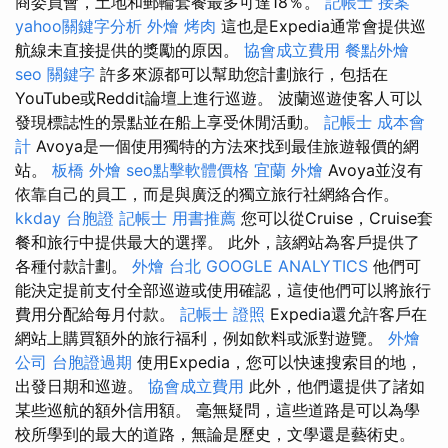
商委員會，土地和郵輪套餐最多可達18％。
記帳士 接案
yahoo關鍵字分析
外燴 烤肉
這也是Expedia通常會提供巡
航線未直接提供的獎勵的原因。
協會成立費用
餐點外燴
seo 關鍵字
許多來源都可以幫助您計劃旅行，包括在
YouTube或Reddit論壇上進行巡遊。 波蘭巡遊使客人可以
發現標誌性的景點並在船上享受休閒活動。
記帳士 成本會
計
Avoya是一個使用獨特的方法來找到最佳旅遊報價的網
站。
板橋 外燴
seo點擊軟體價格
宜蘭 外燴
Avoya並沒有
依靠自己的員工，而是與廣泛的獨立旅行社網絡合作。
kkday 台胞證
記帳士 用書推薦
您可以從Cruise，Cruise套
餐和旅行中提供最大的選擇。 此外，該網站為客戶提供了
各種付款計劃。
外燴 台北
GOOGLE ANALYTICS
他們可
能決定提前支付全部巡遊或使用確認，這使他們可以將旅行
費用分配給每月付款。
記帳士 證照
Expedia還允許客戶在
網站上購買額外的旅行福利，例如飲料或派對遊覽。
外燴
公司
台胞證過期
使用Expedia，您可以快速搜索目的地，
出發日期和巡遊。
協會成立費用
此外，他們還提供了諸如
某些巡航的額外信用額。 毫無疑問，這些道路是可以為學
校所學到的最大的道路，無論是歷史，文學還是藝術史。