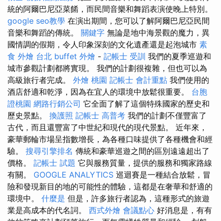
統的阿爾巴尼亞菜餚，而民間音樂和舞蹈表演使晚上特別。
google seo教學
在演出期間，您可以了解阿爾巴尼亞民間
音樂和舞蹈的傳統。
關鍵字
無論是地中海景觀的魔力，異
國情調的假期，令人印象深刻的文化遺產還是起泡城市
素
食 外燴 台北
buffet 外燴
-
記帳士 受訓
我們的夏季巡遊和
城市參觀計劃都將實現。 我們的計劃很複雜，但也可以為
高級旅行者完成。
外燴 桃園
記帳士 會計重點
我們使用的
酒店舒適和乾淨，因為在宜人的環境中放鬆很重要。
台胞
證桃園
網路行銷公司
它全面了解了這個特殊國家的歷史和
歷史景點。
換護照
記帳士 高普考
我們的計劃不僅豐富了
古代，而且還豐富了中世紀和現代的現代景點。 近年來，
豪華郵輪市場呈指數增長，為各種口味提供了各種機會和經
驗。
搜尋引擎排名
傳統和豪華巡遊之間的區別遠遠超出了
價格。
記帳士 試題
它與服務質量，提供的服務和獨家路線
有關。
GOOGLE ANALYTICS
巡迴賽是一種結合放鬆，冒
險和發現新目的地的可能性的體驗，這都是在奢華和舒適的
環境中。
什麼是
但是，許多旅行者認為，這種形式的旅遊
業是高成本的代名詞。
西式外燴
會議點心
好消息是，有有