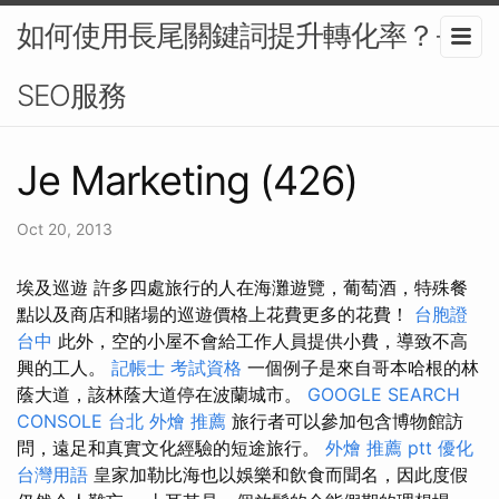
如何使用長尾關鍵詞提升轉化率？-
SEO服務
Je Marketing (426)
Oct 20, 2013
埃及巡遊 許多四處旅行的人在海灘遊覽，葡萄酒，特殊餐
點以及商店和賭場的巡遊價格上花費更多的花費！
台胞證
台中
此外，空的小屋不會給工作人員提供小費，導致不高
興的工人。
記帳士 考試資格
一個例子是來自哥本哈根的林
蔭大道，該林蔭大道停在波蘭城市。
GOOGLE SEARCH
CONSOLE
台北 外燴 推薦
旅行者可以參加包含博物館訪
問，遠足和真實文化經驗的短途旅行。
外燴 推薦 ptt
優化
台灣用語
皇家加勒比海也以娛樂和飲食而聞名，因此度假