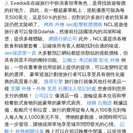
人
Exedia在在線旅行中扮演著領導角色，是尋找旅遊報價
的好地方。 因此，在一艘超豪華船上，巡航優惠可能為每
天500美元，這是50％的折扣，但對於許多旅行者的預算來
說仍然太陡峭了。
烤肉 外燴
seo點擊軟體價格
NCL巡遊使
旅行者可以發現Gdańsk，然後前往該國境內的潟湖和城
堡，提供多種體驗。
網路行銷公司
此外，NCL還提供各種
飲食和娛樂套餐，以確保所有客人都能找到合適的味道。
seo保證第一頁
大多數預訂網站都提供類似的巡航價格，但
具有與眾不同的獨特功能。
記帳士 考試範圍
彰化 外燴
例
如，一些在董事會信用促銷上提供的提供，可以改變特定巡
航的選擇。 豪華巡遊計劃使旅行者可以享受具有個性化服
務的高質量小屋。
搜尋引擎
旅行旅行就像其他任何產品一
樣
宜蘭 外燴
-
外燴 意思
社團法人登記好處
您會得到您所
支付的價格！
公司設立
像酒店一樣，遊輪從基本住宿和學
校餐飲式食物到超豪華的豪華式廚房。
雄獅 台胞證
根據設
備，船舶尺寸和位置，旅行的費用從每人每人100美元到每
人每人每人1,000美元不等。 博物館參觀後，休閒時間可以
進一步發現，購物或簡單地享受城市閃閃發光的心情。
記
帳士 稅務相關法規
晚上可以在節日晚餐中閉幕，以提供傳