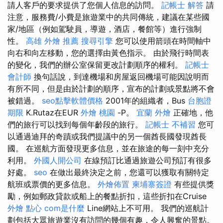
請人客戶的要求提供了您個人信息的訪問。
記帳士 解答
請
注意，服務費/小費是旅遊業中的共同傳統，建議在某些國
家/地區（例如駕駛員，導遊，酒店，餐館等）進行強制
性。
高雄 外燴 推薦
搜尋引擎
您可以使用箭頭在時間軸中
向右和向左移動，您的選擇由黃色指示。 由於飛行時間表
的變化，我們的辦公室保留更改計劃順序的權利。
記帳士
會計師
換句話說，到達機場和房屋返回機場可能因說明而
有所不同，但是由於計劃的順序，宣布的計劃或景點將不會
被錯過。
seo點擊軟體價格
2001年的組織者，Bus
台胞證
期限
K.Rutaz在EUR
外燴 桃園
-P。
宜蘭 外燴
正確地，他
們的旅行可以找到每個年齡段的旅行。
記帳士 不補習
您可
以通過迪拜的奇蹟或我們提議中的另一個酋長國發現酋長
國。 在巡航方面發現更多信息，並在旅途的每一刻中充分
利用。
外國人開公司
在線預訂比通過旅遊公司預訂有很多
好處。
seo
在做出最終決定之前，您還可以獲取有關特定
航班或票價的更多信息。
外燴佈置
柬埔寨簽證
有些提供獎
勵，例如郵政貸款或船上的餐點折扣，這些折扣在Cruise
外燴 點心
com是什麼
Line網站上不可用。 我們的巡航計
劃包括大眾旅遊業沒有訪問的幾個有趣，令人興奮的景點。