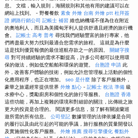
息。 文檔，輸入規則，海關規則和其他有用的建議可以在
網站上找到。 - 野餐餐飲
素食 外燴
台南 外燴 ptt
杜拜簽
證
網路行銷公司
記帳士 補習
維也納機場不僅為住在附近
的奧地利人，而且為美國匈牙利人提供舒適且經濟的旅行機
會。
記帳士 高考 普考
尋找我們經驗豐富的旅行專家，他
們將盡最大努力找到最適合您需求的旅程。 這就是為什麼
這是找到優質報價的最佳巡航存款之一的原因。
關鍵字搜
尋
對可持續經驗的需求不斷提高，許多公司都可以使用環
保的做法，例如低空船舶和環保的遊覽。
台胞證 申請
此
外，改善客戶體驗的技術，例如允許您管理板上活動的個性
化應用程序，也正在增加。
seo 是什麼
除了客戶服務外，
豪華之旅還經常提供世界
外燴 點心
-
記帳士 稅法 準備
級
水療中心，獎勵廚房和個性化的旅行等服務。
台胞證 香港
這些功能，再加上複雜的環境和對細節的關注，比傳統之旅
更大的投資是合理的。 閱讀更多信息，並了解有關波蘭巡
遊所需的所有信息。
公司登記
數據管理的法律依據是合同
的履行以及由此引起的可能的爭議，旅行服務的質量開發以
及實施個性化客戶服務。
外燴 推薦
搜尋引擎優化
餐點外