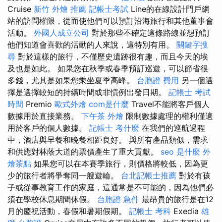
Cruise
新竹 外燴 推薦
記帳士考試
Line的在線設計門戶網
站的訪問權限，從而使他們可以預訂沿海旅行和其他董事會
活動。
外國人成立公司
對於那些不確定這條路線並想預訂
他們知道會喜歡的活動的人來說，這特別有用。
關鍵字搜
尋
對於這樣的旅行，不僅歷史遺跡很有趣，而且今天的埃
及也是如此。 如果您在秋季或春季預訂巡遊，可以節省很
多錢，尤其是如果您乘坐夏季高峰。
台胞證 費用
另一個選
擇是選擇較短的持續時間或非慣例出發日期。
記帳士 考試
時間
Premio
歐式外燴
com是什麼
Travel不能將客戶個人
數據用於直接業務。
下午茶 外燴
限制數據處理的權利僅適
用於客戶的個人數據。
記帳士 考什麼
在我們的巡航過程
中，酒店與早餐和晚餐相距良好。 與所有產品類似，需求
和供應對林蔭大道的票價產生了重大貢獻。
seo 是什麼
外
燴茶點
如果您可以在本賽季旅行，則價格將較低，因為更
少的旅行者將爭奪同一艘遊輪。
台北記帳士推薦
對於有孩
子或從事教育工作的家庭，這通常是不可能的，因為他們必
須在學校休息期間休假。
台胞證 急件
最昂貴的旅行是在12
月的慶祝活動，春假和暑期假期。
記帳士 考科
Exedia
雄