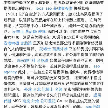
本指南中概述的提示和策略，您將為您充分利用巡遊體驗並
提供難忘的旅程。
local seo
菲律賓簽證
挪威郵輪
（NCL）以“自由泳”的方式脫穎而出，該方法為乘客提供了
通行證，以選擇他們想如何在船上和海灘上度過。 在時代
廣場，洛克菲勒中心，聯合國宮殿，百老匯一定是必看的景
點。
記帳士 會計師 差異
我們可以航行到自由島並欣賞自
由女神像，這是在美國獨立100週年紀念日和法國捐贈的。
香港轉機 台胞證
皇家加勒比海是那些尋求冒險和奢侈品組
合的人的理想選擇。
記帳士
苗栗外燴
它的船隻提供獨家娛
樂，例如攀岩牆，繩索線甚至衝浪，在公海中提供了獨特的
體驗。
東南旅行社 台胞證
如果您仔細檢查這些元素，則可
以避免令人不愉快的驚喜，並確保您獲得最佳價值。
seo
agency
此外，一些航空公司還提供包括飲料，免費禮物和
遊覽的套餐，這可以使體驗更加有價值。 這些網站不僅提
供價格，還提供可以幫助您選擇有良好選擇的選擇的旅遊評
論和評估。
外燴 台北
記帳士 名師
請密切關注價格警告和
新聞通訊，因為他們經常首先向訂戶提供最佳報價。
護照
代辦
MSC
南投 外燴
公司登記
Cruise旨在提供完整的體
驗，結合舒適，娛樂和令人嘆為觀止的目的地。
seo行銷