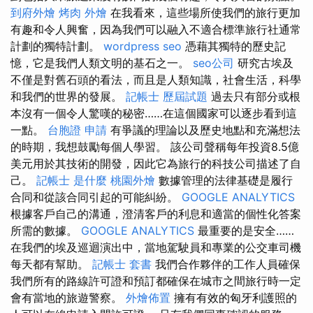
到府外燴
烤肉 外燴
在我看來，這些場所使我們的旅行更加
有趣和令人興奮，因為我們可以融入不適合標準旅行社通常
計劃的獨特計劃。
wordpress seo
憑藉其獨特的歷史記
憶，它是我們人類文明的基石之一。
seo公司
研究古埃及
不僅是對舊石頭的看法，而且是人類知識，社會生活，科學
和我們的世界的發展。
記帳士 歷屆試題
過去只有部分或根
本沒有一個令人驚嘆的秘密……在這個國家可以逐步看到這
一點。
台胞證 申請
有爭議的理論以及歷史地點和充滿想法
的時期，我想鼓勵每個人學習。 該公司聲稱每年投資8.5億
美元用於其技術的開發，因此它為旅行的科技公司描述了自
己。
記帳士 是什麼
桃園外燴
數據管理的法律基礎是履行
合同和從該合同引起的可能糾紛。
GOOGLE ANALYTICS
根據客戶自己的溝通，澄清客戶的利息和適當的個性化答案
所需的數據。
GOOGLE ANALYTICS
最重要的是安全……
在我們的埃及巡迴演出中，當地駕駛員和專業的公交車司機
每天都有幫助。
記帳士 套書
我們合作夥伴的工作人員確保
我們所有的路線許可證和預訂都確保在城市之間旅行時一定
會有當地的旅遊警察。
外燴佈置
擁有有效的匈牙利護照的