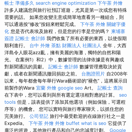
帳士 準備多久
search engine optimization
下午茶 外燴
許多人建議您與旅行社預訂巡遊，尤其是第一次或您有特殊
需要的話。 如果您改變主意或簡單地查看另一種組合，則
可以通過按“修改”按鈕來輕鬆完成。
下午茶 外燴
關鍵字優
化
您是否代表埃及旅程，但是您的行李是空的嗎？
柬埔寨
簽證
記帳士 會計師
我們收集了所有必要的東西，以使假期
順利進行。
台中 外燴 茶點
財團法人 社團法人
全年，大西
洋島令人眼花azz亂，擁有美麗的海灘，獨特的自然和陽
光。 在案例1）和2）中，數據管理的法律依據是有興趣或
對新聞通訊的貢獻。
記帳士 會計師
數據管理應取決於貢
獻，或者在新聞通訊撤回捐款之前。
台胞證照片
自2008年
以來，每年都會每年舉行Wara藝術節的“褪色”，這將展示目
前製作的Wara
宜蘭 外燴
google seo
Art。
記帳士 查詢
在下表中，您可以看到與所有選定選項相對應的計算。
seo
tools
但是，該表提供了添加其他選項（例如保險，可選程
序等）的機會。 您可以實時與旅行專家聊天，以抓住您的
完美旅行。
公司登記
旅行中最受歡迎的在線旅行社之一是
Expedia。
下午茶 外燴
外燴 buffet
what is seo
它提供了
廣泛的巡遊，其他旅行產品和自己的忠誠度計劃。
Google