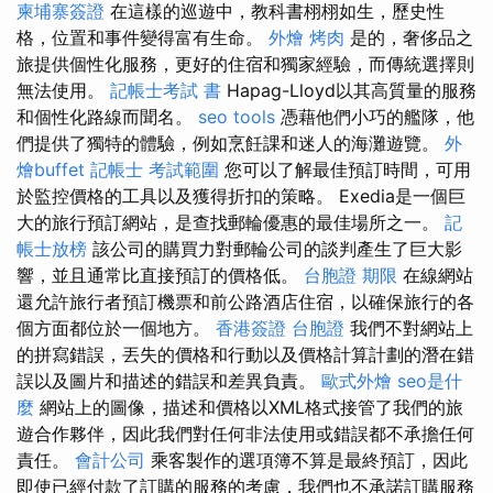
柬埔寨簽證
在這樣的巡遊中，教科書栩栩如生，歷史性
格，位置和事件變得富有生命。
外燴 烤肉
是的，奢侈品之
旅提供個性化服務，更好的住宿和獨家經驗，而傳統選擇則
無法使用。
記帳士考試 書
Hapag-Lloyd以其高質量的服務
和個性化路線而聞名。
seo tools
憑藉他們小巧的艦隊，他
們提供了獨特的體驗，例如烹飪課和迷人的海灘遊覽。
外
燴buffet
記帳士 考試範圍
您可以了解最佳預訂時間，可用
於監控價格的工具以及獲得折扣的策略。 Exedia是一個巨
大的旅行預訂網站，是查找郵輪優惠的最佳場所之一。
記
帳士放榜
該公司的購買力對郵輪公司的談判產生了巨大影
響，並且通常比直接預訂的價格低。
台胞證 期限
在線網站
還允許旅行者預訂機票和前公路酒店住宿，以確保旅行的各
個方面都位於一個地方。
香港簽證 台胞證
我們不對網站上
的拼寫錯誤，丟失的價格和行動以及價格計算計劃的潛在錯
誤以及圖片和描述的錯誤和差異負責。
歐式外燴
seo是什
麼
網站上的圖像，描述和價格以XML格式接管了我們的旅
遊合作夥伴，因此我們對任何非法使用或錯誤都不承擔任何
責任。
會計公司
乘客製作的選項簿不算是最終預訂，因此
即使已經付款了訂購的服務的考慮，我們也不承諾訂購服務