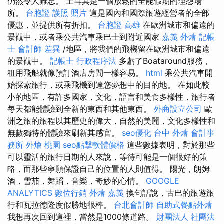
仍然令人難忘。 土耳其是一個放鬆的全能假期的理想場
所。
台胞證 護照 照片
這是國內和國際旅遊經營者的全部
優惠，並提供所有折扣。
台胞證 高雄
在歐洲城市和偏遠的
景觀中，或者乘公共汽車乘巴士到附近國家
嘉義 外燴
記帳
士 會計師 差異
/地區，將我們的飛機留在歐洲城市和偏遠
的景觀中。
記帳士 行政程序法
多虧了Boataround服務，
租用飛船就像預訂酒店房間一樣容易。
html
乘公共汽車開
始探索旅行，或乘飛機到達您夢想中的目的地。 在如此較
小的地區，有許多國家，文化，語言和美食多樣性，旅行者
每天都能體驗到全新的東西和其他東西。
外商設立公司
歐
洲之旅的旅程以其歷史的偉大，自然的美麗，文化多樣性和
無數獨特的體驗來刷新其感官。
seo優化
台中 外燴
會計事
務所
外燴 桃園
seo點擊軟體價格
這些數據表明，對於那些
可以靈活的旅行日期的人來說，等待可能是一個很好的策
略，而那些寧願保證自己的位置的人則值得。 陽光，朗姆
酒，雪茄，舞蹈，音樂，奇妙的心情。
GOOGLE
ANALYTICS
數位行銷
外燴 嘉義
換句話說，古巴的旅遊旅
行和瓦拉德隆度假勝地很棒。
台北會計師
自助式餐點外燴
我想再次回到這裡，當然是1000條道路。
財團法人 社團法