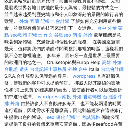
效的策略來計劃預算旅行，而無需犧牲質量和經驗。 划船
是發現世界各地目的地的最令人興奮，最輕鬆的方式之一，
並且越來越受到歷史城市和令人印象深刻的景觀的旅行者的
歡迎。
外燴 宜蘭
記帳士 會計學
了解如何充分利用這些機
會，並發現有價值的技巧來計劃下一次巡遊。
台中 外燴 茶
點
seo軟體
記帳士 作文
谷歌seo
南投 外燴
豪華船總是意
味著獨家體驗，充滿舒適和個性化的服務。 在美國巡遊前
幾天，值得將我們的清醒時間調整到那裡的時區，這樣我們
就不必在那裡適應。 多年來，西班牙一直是世界上最重要
的歐洲目的地之一。 Cruisetopic與Europ Help
高雄 外燴
台胞證 遺失
台北記帳士事務所
外燴 台中
Italia
台北會計師
S.P.A.合作服務以保護您的客戶。
wordpress
具有辭職保
修，使我們的客戶可以提前預訂。 挪威人以其路線的靈活
性和“海上免費”的優惠脫穎而出，這使旅行者可以從幾個折
扣中進行選擇。
wordpress
南投 外燴
香港轉機 台胞證
牛
排 外燴
由於許多人不喜歡許多海天，也不能花兩週的時間
進行巡航，因此需求不是那麼高，因此郵輪經常在這些旅行
中提供出色的巡遊。
seo 優化
記帳士 考試資格
郵輪公司
還提供了良好的報價來重新安置巡航，因為多seafood在董