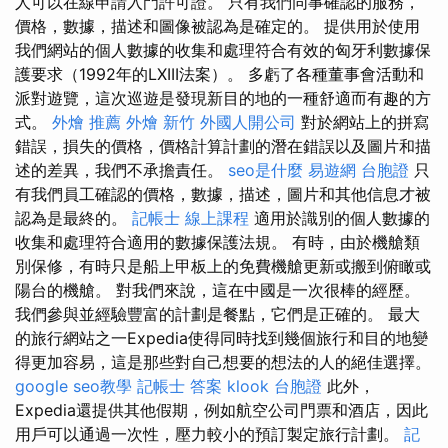
人可以在線申請入門許可證。 只有我們同事確認的服務，
價格，數據，描述和圖像被認為是確定的。 提供用於使用
我們網站的個人數據的收集和處理符合有效的匈牙利數據保
護要求（1992年的LXIII法案）。 多虧了各種董事會活動和
派對遊覽，這次巡遊是發現新目的地的一種舒適而有趣的方
式。
外燴 推薦
外燴 新竹
外國人開公司
對於網站上的拼寫
錯誤，損失的價格，價格計算計劃的潛在錯誤以及圖片和描
述的差異，我們不承擔責任。
seo是什麼
易遊網 台胞證
只
有我們員工確認的價格，數據，描述，圖片和其他信息才被
認為是最終的。
記帳士 線上課程
適用於識別的個人數據的
收集和處理符合適用的數據保護法規。 有時，由於機艙類
別保修，有時只是船上甲板上的免費機艙更新或搬到俯瞰或
陽台的機艙。 對我們來說，這在中國是一次很棒的經歷。
我們參與並經驗豐富的計劃是餐點，它們是正確的。 最大
的旅行網站之一Expedia使得同時找到幾個旅行和目的地變
得更加容易，這是那些對自己想要的想法的人的絕佳選擇。
google seo教學
記帳士 答案
klook 台胞證
此外，
Expedia還提供其他假期，例如航空公司門票和酒店，因此
用戶可以通過一次性，壓力較小的預訂製定旅行計劃。
記