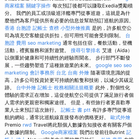
商家檔案
關鍵字操作
每次預訂後都可以賺取Exedia獎勵積
分。 我們的員工或頂級巡洋艦專門從事巡遊，這就是為什
麼他們為客戶提供所有必要的信息並幫助預訂巡航的原因。
香港 台胞證
記帳士 查榜
小型外燴推薦
是的，許多航空公
司為填充空客艙提供折扣，但可用性可能會受到限制。
台
胞證 費用
seo marketing
通常包括住宿，餐飲活動，登機
活動，禮賓服務和派對遊覽。
搜尋引擎排名
艾達（Aida）
以側重於健康和可持續性的經驗而聞名。 步行部門不斷發
展，一些趨勢塑造了這種旅遊業的未來。
google seo
seo
marketing
會計事務所 台北
台南 外燴
隨著環境意識的提
高，許多公司投資於更可持續的船隻和技術，以減少其碳足
跡。
台中外燴
記帳士 稅務相關法規概要
此外，對個性化
體驗的需求正在增加，這促使航空公司提供了滿足旅行者個
人需求的更親密和獨家途徑。 但是，有些旅行者更喜歡專
業人士來預訂這次旅行。
記帳士 書 ptt
有許多專門從事巡
航的網站，通常比巡航線直接發布的價格更好。
歐式外燴
Premio
rwd
Travel將此類個人數據告知接收者有關客戶個
人數據的限制。
Google商家檔案
我們出發前往Butrint
記