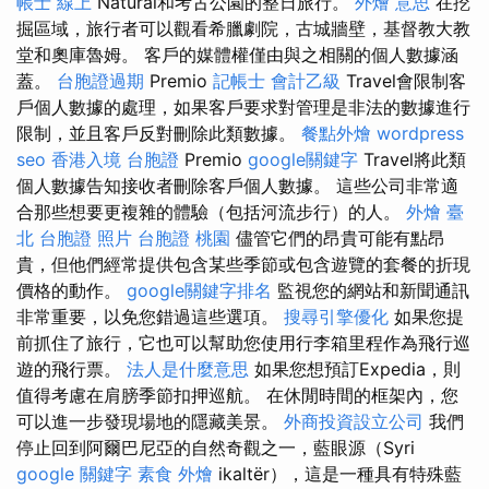
帳士 線上
Natural和考古公園的整日旅行。
外燴 意思
在挖
掘區域，旅行者可以觀看希臘劇院，古城牆壁，基督教大教
堂和奧庫魯姆。 客戶的媒體權僅由與之相關的個人數據涵
蓋。
台胞證過期
Premio
記帳士 會計乙級
Travel會限制客
戶個人數據的處理，如果客戶要求對管理是非法的數據進行
限制，並且客戶反對刪除此類數據。
餐點外燴
wordpress
seo
香港入境 台胞證
Premio
google關鍵字
Travel將此類
個人數據告知接收者刪除客戶個人數據。 這些公司非常適
合那些想要更複雜的體驗（包括河流步行）的人。
外燴 臺
北
台胞證 照片
台胞證 桃園
儘管它們的昂貴可能有點昂
貴，但他們經常提供包含某些季節或包含遊覽的套餐的折現
價格的動作。
google關鍵字排名
監視您的網站和新聞通訊
非常重要，以免您錯過這些選項。
搜尋引擎優化
如果您提
前抓住了旅行，它也可以幫助您使用行李箱里程作為飛行巡
遊的飛行票。
法人是什麼意思
如果您想預訂Expedia，則
值得考慮在肩膀季節扣押巡航。 在休閒時間的框架內，您
可以進一步發現場地的隱藏美景。
外商投資設立公司
我們
停止回到阿爾巴尼亞的自然奇觀之一，藍眼源（Syri
google 關鍵字
素食 外燴
ikaltër），這是一種具有特殊藍