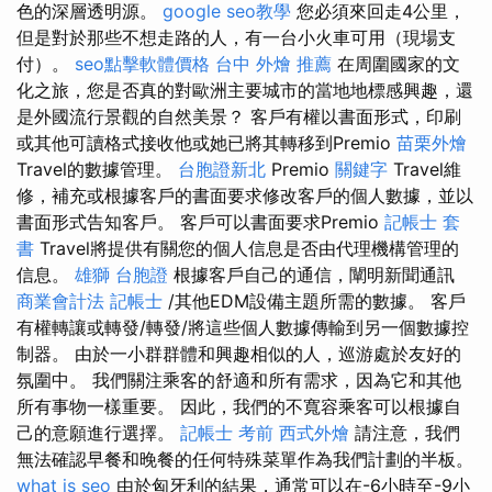
色的深層透明源。
google seo教學
您必須來回走4公里，
但是對於那些不想走路的人，有一台小火車可用（現場支
付）。
seo點擊軟體價格
台中 外燴 推薦
在周圍國家的文
化之旅，您是否真的對歐洲主要城市的當地地標感興趣，還
是外國流行景觀的自然美景？ 客戶有權以書面形式，印刷
或其他可讀格式接收他或她已將其轉移到Premio
苗栗外燴
Travel的數據管理。
台胞證新北
Premio
關鍵字
Travel維
修，補充或根據客戶的書面要求修改客戶的個人數據，並以
書面形式告知客戶。 客戶可以書面要求Premio
記帳士 套
書
Travel將提供有關您的個人信息是否由代理機構管理的
信息。
雄獅 台胞證
根據客戶自己的通信，闡明新聞通訊
商業會計法 記帳士
/其他EDM設備主題所需的數據。 客戶
有權轉讓或轉發/轉發/將這些個人數據傳輸到另一個數據控
制器。 由於一小群群體和興趣相似的人，巡游處於友好的
氛圍中。 我們關注乘客的舒適和所有需求，因為它和其他
所有事物一樣重要。 因此，我們的不寬容乘客可以根據自
己的意願進行選擇。
記帳士 考前
西式外燴
請注意，我們
無法確認早餐和晚餐的任何特殊菜單作為我們計劃的半板。
what is seo
由於匈牙利的結果，通常可以在-6小時至-9小