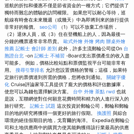
巡航的折扣和優惠不僅是節省資金的一種方式；它們提供了
獨特而難忘的體驗的訪問權限。 如果您可以耐心等待，巡
航線有時會在未來幾週（或幾天）中為即將到來的旅行提供
非常好的報價。
seo公司
（1）可以不放棄工作場所，
（2）退休人員，或（3）住在登機船上的人，因為最後一
分鐘的機票通常非常昂貴。
歐式外燴
外燴 烤肉
辦桌外燴
推薦
記帳士 會計師 差別
此外，許多主流郵輪公司從On
台
胞證台北
-on
記帳士 不補習
-Board支出票價產生的收入盡
可能多。 例如，價格比較站點和票價監視平台可能非常有
用。
搜尋引擎排名
允許您設置價格的警報；這樣，如果特
定旅行的票價達到所需的價格，您將收到通知。
關鍵字優
化
Cruise評論家等工具提供了龐大的價格和評估數據庫，
使您可以為錢包選擇解決方案。
台中 外燴 茶點
rwd
也就
是說，互聯網使對任何願意花費時間和精力的人進行深入的
旅行研究。
記帳士 試題
這次投資於郵輪公司，郵輪和郵輪
目的地的研究將獲得一個更好的旅行假期。
換護照
與綜合
環境的絕佳假期目的地，戈育爾的海洋。 Expedia在郵輪公
司和土地供應商中的購買力使其能夠獲得該行業最高的供應