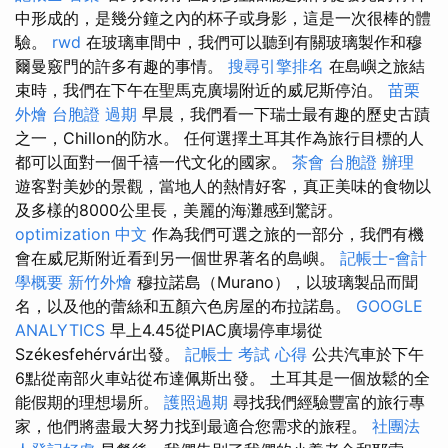
中形成的，是幾分鐘之內的杯子或身影，這是一次很棒的體
驗。
rwd
在玻璃車間中，我們可以聽到有關玻璃製作和穆
爾曼竅門的許多有趣的事情。
搜尋引擎排名
在島嶼之旅結
束時，我們在下午在聖馬克廣場附近的威尼斯停泊。
苗栗
外燴
台胞證 過期
早晨，我們看一下瑞士最有趣的歷史古蹟
之一，Chillon的防水。 任何選擇土耳其作為旅行目標的人
都可以面對一個千禧一代文化的國家。
茶會
台胞證 辦理
遊客對美妙的景觀，當地人的熱情好客，真正美味的食物以
及多樣的8000公里長，美麗的海灘感到驚訝。
optimization 中文
作為我們可選之旅的一部分，我們有機
會在威尼斯附近看到另一個世界著名的島嶼。
記帳士-會計
學概要
新竹外燴
穆拉諾島（Murano），以玻璃製品而聞
名，以及他的蕾絲和五顏六色房屋的布拉諾島。
GOOGLE
ANALYTICS
早上4.45從PIAC廣場停車場從
Székesfehérvár出發。
記帳士 考試 心得
公共汽車於下午
6點從南部火車站從布達佩斯出發。 土耳其是一個放鬆的全
能假期的理想場所。
護照過期
尋找我們經驗豐富的旅行專
家，他們將盡最大努力找到最適合您需求的旅程。
社團法