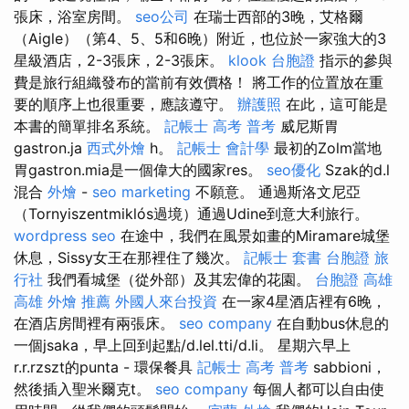
張床，浴室房間。
seo公司
在瑞士西部的3晚，艾格爾
（Aigle）（第4、5、5和6晚）附近，也位於一家強大的3
星級酒店，2-3張床，2-3張床。
klook 台胞證
指示的參與
費是旅行組織發布的當前有效價格！ 將工作的位置放在重
要的順序上也很重要，應該遵守。
辦護照
在此，這可能是
本書的簡單排名系統。
記帳士 高考 普考
威尼斯胃
gastron.ja
西式外燴
h。
記帳士 會計學
最初的Zolm當地
胃gastron.mia是一個偉大的國家res。
seo優化
Szak的d.l
混合
外燴
-
seo marketing
不願意。 通過斯洛文尼亞
（Tornyiszentmiklós過境）通過Udine到意大利旅行。
wordpress seo
在途中，我們在風景如畫的Miramare城堡
休息，Sissy女王在那裡住了幾次。
記帳士 套書
台胞證 旅
行社
我們看城堡（從外部）及其宏偉的花園。
台胞證 高雄
高雄 外燴 推薦
外國人來台投資
在一家4星酒店裡有6晚，
在酒店房間裡有兩張床。
seo company
在自動bus休息的
一個jsaka，早上回到起點/d.lel.tti/d.li。 星期六早上
r.r.rzszt的punta - 環保餐具
記帳士 高考 普考
sabbioni，
然後插入聖米爾克t。
seo company
每個人都可以自由使