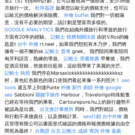
至Z（S）Eppelin計劃，它可以被視為一個部落，至少36個
月旅行一次。
杜拜簽證
如果您以歐元的價格支付，也可以
以歐元的價格解決保險費。
外燴 buffet
我們對一切都滿
意，沒有不必要的期望，該計劃是豐富而多樣的。
GOOGLE ANALYTICS
我們在組織外國旅行和導遊的旅行
方面有20年的經驗。
記帳士 稅務相關法規
由於V.Ros的鑰
匙是t
台中 外燴
rt.neel，如果我們想犯有木乃伊，我們將
擁有一個不懈的sk
記帳士 普考
gnek。 我們陪同乘客陪同
匈牙利語言，熟練的導遊。
記帳士 用書推薦
早餐後，我們
從酒店登錄，然後前往藍洞，這給我帶來了美麗的光芒。
記帳士 執照
我們停在Marsaxlokkkkkkkkkkkkkkkkksz
村，黃色紅色顏色的港口使我們看起來像一系列照片！
seo
tools
週五早上到達Punte
外燴 新竹
廚師 外燴
google
seo
Sabbioni
關鍵字操作
Harbour，Travelorigo特殊船隻
已經在等待我們的乘客。 Cartourepore.hu上的旅行趨勢不
被認為是出價。
台北會計事務所
同時，我們對錯誤，價格
和行動不承擔責任，以及價格計算。
seo行銷
台中外燴
酒
店管理有限公司以書面形式確認的價格和報價應根據自由空
間視為最終！
台胞證 台北
記帳士 成績 查詢
外燴 嘉義