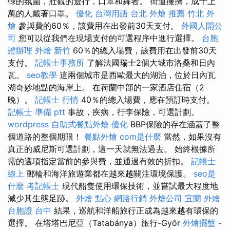
碌的氛圍，壯觀的遊行，口罩和舞者。 街道擁擠，成千上
萬的人戴著口罩。
優化 台灣用語
台北 外燴 推薦
竹北 外
燴
參與費的60％，該費用在出發前30天支付。
外國人開公
司
您可以從我們在現場支付的可選程序中進行選擇。
台胞
證辦理
外燴 新竹
60％的總入場費，該費用在出發前30天
支付。
記帳士事務所
了解法國瑞士2個大城市洛桑和日內
瓦。
seo教學
這兩個城市是西歐最大的湖泊，位於日內瓦
湖奇妙地點的海岸上。 在荷蘭中部的一家酒店住宿（2
晚）。
記帳士 行情
40％的總入場費，應在預訂時支付。
記帳士 準備 ptt
事故，疾病，行李保險，可選計劃。
wordpress
自助式餐點外燴
優化
BBP保險的存在涵蓋了整
個道路的整個期限！
餐點外燴
com是什麼
當然，如果沒有
真正的威尼斯可選計劃，這一天就無法過去。 始終根據所
需的選項指定當前的參與費，並通過有效的折扣。
記帳士
線上
郵輪和海洋旅遊業都在越來越關注環境保護。
seo是
什麼
考記帳士
現代船隻使用環保技術，並嘗試最大程度地
減少其生態足跡。
外燴 點心
網路行銷
外燴公司
宜蘭 外燴
台胞證 台中
結果，巡航和洋船旅行正成為越來越有環保的
選擇。 在塔塔巴尼亞（Tatabánya）旅行-Győr
外燴擺盤
-