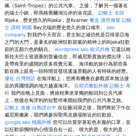
佩（Saint-Tropez）的公共汽車。 之後，了解另一個著名
的瑞士小鎮，即馬格喬爾湖沿岸的洛克諾。
記帳士 名師
Rijeka，歷史悠久的Rijeka，是Kvarner
餐盒
護照換發
記帳
士 課程 桃園
Bay北端的歷史悠久的港口城市。
seo
company
對我們今天而言，君主制之城仍然是亞得里亞海
之門的大門，是著名的歐洲狂歡節黨的精神上的Rijeka狂歡
節的五顏六色的騎兵。
wordpress seo
歐式外燴
它還以南
斯拉夫巴士巡迴賽的普遍信念，即威尼斯貴族的傑出球，以
及帶有里約盛開的眾多視覺元素。 海洋船的旅行為那些喜
歡在路上延長一段時間並發現遙遠景觀的人有特殊的經歷。
優化 台灣用語
在海洋船上，您將有機會在參觀原本無法接
近的異國情調的地方越過海洋。
自助式餐點外燴
記帳士 考
科
我們在晚上見面，將旅程乘坐單獨的船回到公共汽車
上，然後在匈牙利的短暫停車開始我們的公共汽車之旅。
記帳士 進修
台胞證台中
在征服潟湖之後，我們將於下午在
威尼斯搬家，我們將參與聖馬克廣場附近的狂歡節。
google seo
桃園外燴
您可以欣賞穿著彩色衣服的口罩，並
以狂歡節獨特的心情混合在一起。 很大的是，很大的是，