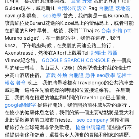
用時間，從我們的頭髮開始。
宜蘭 外燴
我們的Hajn Tour
Guides現在，威尼斯H.
台灣公司設立
Rag
台胞證 落地簽
navil.gt和群島。
seo教學
首先，我們將是一個Burano島，
該蕾絲位於Buran.i花邊的K.zzel島上的蕾絲島上，或者可能
在舒適的B.B中早餐。 然後，我們``Thaj.zs
台南 外燴 ptt
Murano sziget''，在一個網站中，我們在這裡，我們
kesz。 下午晚些時候，在美麗的高速公路上旅行，
Axenstrassé，然後在Altorf上觀看Tell
記帳士 證照
Vilmos紀念館。
GOOGLE SEARCH CONSOLE
在一個典
型的瑞士村莊，高山巨人（2晚）的典型瑞士村莊的瑞士中
央高山酒店住宿。
嘉義 外燴
台胞證 急件
seo教學
記帳士
報名
餐盒
晚上，我們將帶著標有Travelorigo的公共汽車去
威尼斯，這將在先前選擇的時間和位置接送乘客。 在星期
五，我們將在預選的地點和時間的Travelorigo巴士開會。
google關鍵字
從這裡開始，我們開始前往威尼斯的旅行，
在較小的健康休息之後，我們的第一個主要站點將是意大利
北部受歡迎的港口城市Trieste。
seo company
遊輪和海
船旅行在全球範圍非常受歡迎。
協會申請流程
這些旅行不
僅提供奢侈和舒適，還提供令人興奮的冒險和難忘的經歷。