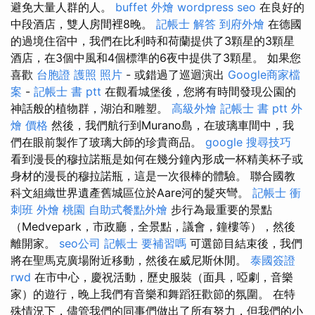
避免大量人群的人。
buffet 外燴
wordpress seo
在良好的
中段酒店，雙人房間裡8晚。
記帳士 解答
到府外燴
在德國
的過境住宿中，我們在比利時和荷蘭提供了3顆星的3顆星
酒店，在3個中風和4個標準的6夜中提供了3顆星。 如果您
喜歡
台胞證 護照 照片
- 或錯過了巡迴演出
Google商家檔
案
-
記帳士 書 ptt
在觀看城堡後，您將有時間發現公園的
神話般的植物群，湖泊和雕塑。
高級外燴
記帳士 書 ptt
外
燴 價格
然後，我們航行到Murano島，在玻璃車間中，我
們在眼前製作了玻璃大師的珍貴商品。
google 搜尋技巧
看到漫長的穆拉諾瓶是如何在幾分鐘內形成一杯精美杯子或
身材的漫長的穆拉諾瓶，這是一次很棒的體驗。 聯合國教
科文組織世界遺產舊城區位於Aare河的髮夾彎。
記帳士 衝
刺班
外燴 桃園
自助式餐點外燴
步行為最重要的景點
（Medvepark，市政廳，全景點，議會，鐘樓等），然後
離開家。
seo公司
記帳士 要補習嗎
可選節目結束後，我們
將在聖馬克廣場附近移動，然後在威尼斯休閒。
泰國簽證
rwd
在市中心，慶祝活動，歷史服裝（面具，啞劇，音樂
家）的遊行，晚上我們有音樂和舞蹈狂歡節的氛圍。 在特
殊情況下，儘管我們的同事們做出了所有努力，但我們的小