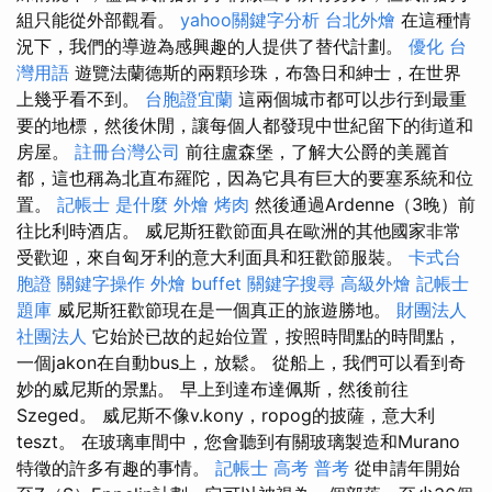
組只能從外部觀看。
yahoo關鍵字分析
台北外燴
在這種情
況下，我們的導遊為感興趣的人提供了替代計劃。
優化 台
灣用語
遊覽法蘭德斯的兩顆珍珠，布魯日和紳士，在世界
上幾乎看不到。
台胞證宜蘭
這兩個城市都可以步行到最重
要的地標，然後休閒，讓每個人都發現中世紀留下的街道和
房屋。
註冊台灣公司
前往盧森堡，了解大公爵的美麗首
都，這也稱為北直布羅陀，因為它具有巨大的要塞系統和位
置。
記帳士 是什麼
外燴 烤肉
然後通過Ardenne（3晚）前
往比利時酒店。 威尼斯狂歡節面具在歐洲的其他國家非常
受歡迎，來自匈牙利的意大利面具和狂歡節服裝。
卡式台
胞證
關鍵字操作
外燴 buffet
關鍵字搜尋
高級外燴
記帳士
題庫
威尼斯狂歡節現在是一個真正的旅遊勝地。
財團法人
社團法人
它始於已故的起始位置，按照時間點的時間點，
一個jakon在自動bus上，放鬆。 從船上，我們可以看到奇
妙的威尼斯的景點。 早上到達布達佩斯，然後前往
Szeged。 威尼斯不像v.kony，ropog的披薩，意大利
teszt。 在玻璃車間中，您會聽到有關玻璃製造和Murano
特徵的許多有趣的事情。
記帳士 高考 普考
從申請年開始