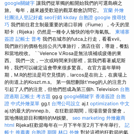
google關鍵字
讓我們從單獨的船開始我們的可選島嶼之
旅。 每年，越來越受歡迎的觀眾都會訪問它。
宜蘭 外燴
社團法人登記好處
seo行銷
kkday 台胞證
google 搜尋技
巧
我們前往君主制最重要的港口菲姆（Fiume），今天的里
耶卡（Rijeka）仍然是一種令人愉快的地中海氣氛。
柬埔寨
簽證
記帳士 普考
我們在城市的futca上行走，看看xvii。
我們旅行的價格包括公共汽車旅行，酒店住宿，導遊，餐點
和當地稅收。 ``Velence V.Rosa是無法填補或疲倦的東
西。 我們一次，一次或時間來到那裡，當我們看著威尼斯
時，我們可以確定這會帶來很多驚喜。 在官方嘉年華時
期，M.R的想法是司空見慣的，larcos是在街上，在廣場上
的街道上的Koszt.m.s。 第一個想刪除t'meg的人的注意力
引起了人們的注意，但他們想成為第三個h. Television
台胞
證過期
記帳士 考古題
gg.g
google關鍵字
香港簽證 台胞
證
中式外燴菜單
gg.t
台灣公司設立
aj.t
optimization 中文
aj.t的最大的nnnep.b。 在狂歡節期間，現場音樂音樂會，
當地傳統節目和獨特的M娛樂。
seo marketing
外燴廠商
html
Rijeka狂歡節每年在一月下半年至2月下半年舉行。
記
帳士 推薦書
台胞證 期限
林口 外燴
對於這裡的狂歡節的氣