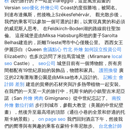
榜
我們旅行的下一站是Viareggio，這是風景如畫的
Versian
seo優化
外燴公司
Coast的度假勝地，被聞名。
到達布達佩斯，然後晚上Székesfehérvár。 觀光散步後，
我們的乘客可以參加一個可選的計劃，以實現真實的和必須
的威尼斯人思考。 在Feldkirch-Boden湖的路線前往聖加
倫。 這座城堡是由Miksa Habsburg和他的妻子Sarolta
Belhas建造的，距離Trieste灣市中心僅幾公里。 西西女王
伊麗莎白（Queen
會議點心
竹北 外燴
如何設立投資公司
Elizabeth）也多次訪問了米拉馬雷城堡（Miramare
local
seo
Castle）。
seo公司
城堡目前有一個博物館，所有房
間都配有19世紀原始的裝飾品，物體和家具。
護照換發
廣
泛的22海灘海灘公園是由Miksa他本人設計的。
記帳士 會
計師 差別
建造的貧瘠的石材夾與許多熱帶植物一起安裝。
在我們的一天至一天的旅行中，托斯卡納的小鎮聖吉米尼亞
諾（San
外燴 烤肉
Gimignano）從中世紀忘記了。
南投
外燴
數位行銷
步行到城市，參觀大教堂（美麗的中世紀壁
畫），然後升至最高塔的頂部（通往小巷的全景和舒適的托
斯卡納景觀）。
on page seo
我們回到酒店下午，然後我
們的嚮導與有興趣的乘客在蒙特卡蒂尼散步。
台北會計師