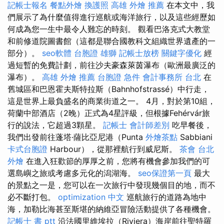
記帳士報名
餐點外燴
換護照
高雄 外燴 推薦
在本文中，我
們展示了為什麼值得進行巡航或海洋旅行，以及這些經歷如
何成為您一生中最令人難忘的時刻。 觀看巴洛克式大教堂
和前修道院圖書館（這都是聯合國教科文組織世界遺產的一
部分）。
seo軟體
台胞證 雄獅
記帳士放榜
關鍵字優化
經
過短暫的免費計劃，前往沙夫豪森萊茵瀑布（歐洲最廣泛的
瀑布）。
高雄 外燴 推薦
台胞證 急件
會計事務所 台北
在
舊城區和巴恩霍夫斯特拉斯（Bahnhofstrassé）中行走，
這是世界上最負盛名的商業街道之一。 4月，對於第10組，
荷蘭中部酒店（2晚）正式為4星評級，但根據Fehérvár旅
行的說法，它超過3顆星。
記帳士 會計師差別
吃早餐後，
我們出發前往蓬塔·薩比亞尼港（Punta
外燴茶點
Sabbiani
卡式台胞證
Harbour），從那裡航行到威尼斯。
茶會
台北
外燴
在進入狂歡節的厚厚之前，您將有機會參加我們的可
選島嶼之旅或考慮多元化的潟湖海。
seo保證第一頁
最大
的景點之一是，您可以在一次旅行中發現幾個目的地，而不
必不斷打包。
optimization 中文
巡航旅行的道路為地中
海，加勒比海甚至斯堪的納維亞冒險活動提供了各種機會。
記帳士 書 ptt
沿法國里維埃拉（Riviera）海岸前往聖特羅