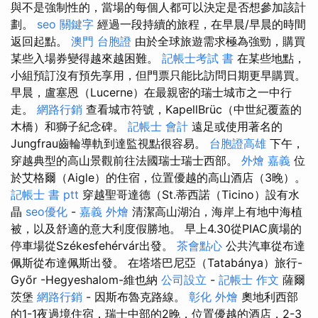
與不是強制性的，當場的每個人都可以決定是否想參加該計
劃。
seo 關鍵字
經過一段持續的旅程，在早晨/早晨的時間
返回起點。
澳門 台胞證
由於全球旅遊需求極為強勁，購買
某些入場券變得越來越困難。
記帳士考試 書
在某些地點，
小組預訂沒有預先享用，但門票只能比訪問日期更早購買。
早晨，盧塞恩（Lucerne）在最親密的瑞士城市之一中行
走。
網路行銷
查看城市符號，KapellBrüc（中世紀覆蓋的
木橋）和獅子紀念碑。
記帳士 會計
遠足或使用著名的
Jungfrau齒輪導軌到達監視點很容易。
台胞證高雄
下午，
穿越典型的高山景觀前往法國瑞士瑞士西部。
外燴 嘉義
位
於艾格爾（Aigle）的住宿，位置優越的高山酒店（3晚）。
記帳士 書 ptt
穿越聖哥達德（St.蒂西諾（Ticino）設有水
晶
seo優化
-
嘉義 外燴
清潔高山湖泊，海岸上有地中海植
被，以及舒適的意大利度假勝地。 早上4.30從PIAC廣場的
停車場從Székesfehérvár出發。
茶會點心
公共汽車從布達
佩斯從布達佩斯出發。 在塔塔巴尼亞（Tatabánya）旅行-
Győr -Hegyeshalom-維也納
公司設立
-
記帳士 作文
薩爾
茨堡
網路行銷
- 因斯布魯克路線。
彰化 外燴
奧地利西部
的1-1夜過境住宿，瑞士中部的2晚，位置優越的酒店，2-3