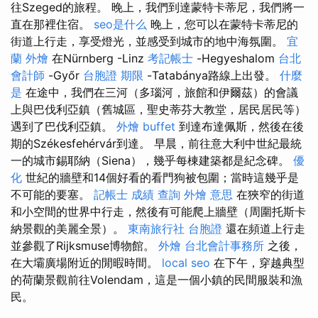
往Szeged的旅程。 晚上，我們到達蒙特卡蒂尼，我們將一
直在那裡住宿。
seo是什么
晚上，您可以在蒙特卡蒂尼的
街道上行走，享受燈光，並感受到城市的地中海氛圍。
宜
蘭 外燴
在Nürnberg -Linz
考記帳士
-Hegyeshalom
台北
會計師
-Győr
台胞證 期限
-Tatabánya路線上出發。
什麼
是
在途中，我們在三河（多瑙河，旅館和伊爾茲）的會議
上與巴伐利亞鎮（舊城區，聖史蒂芬大教堂，居民居民等）
遇到了巴伐利亞鎮。
外燴 buffet
到達布達佩斯，然後在後
期的Székesfehérvár到達。 早晨，前往意大利中世紀最統
一的城市錫耶納（Siena），幾乎每棟建築都是紀念碑。
優
化
世紀的牆壁和14個好看的看門狗被包圍；當時這幾乎是
不可能的要塞。
記帳士 成績 查詢
外燴 意思
在狹窄的街道
和小空間的世界中行走，然後有可能爬上牆壁（周圍托斯卡
納景觀的美麗全景）。
東南旅行社 台胞證
還在頻道上行走
並參觀了Rijksmuse博物館。
外燴
台北會計事務所
之後，
在大壩廣場附近的閒暇時間。
local seo
在下午，穿越典型
的荷蘭景觀前往Volendam，這是一個小鎮的民間服裝和漁
民。