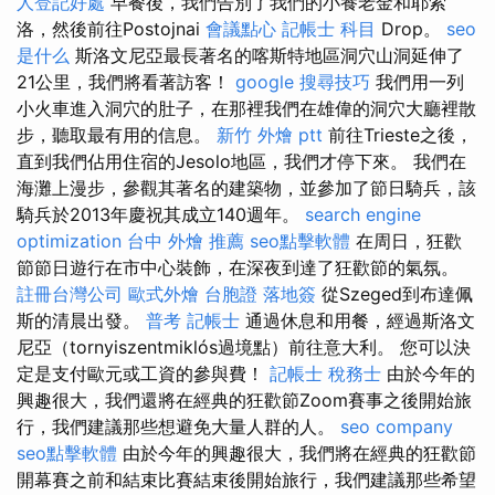
人登記好處
早餐後，我們告別了我們的小養老金和耶索
洛，然後前往Postojnai
會議點心
記帳士 科目
Drop。
seo
是什么
斯洛文尼亞最長著名的喀斯特地區洞穴山洞延伸了
21公里，我們將看著訪客！
google 搜尋技巧
我們用一列
小火車進入洞穴的肚子，在那裡我們在雄偉的洞穴大廳裡散
步，聽取最有用的信息。
新竹 外燴 ptt
前往Trieste之後，
直到我們佔用住宿的Jesolo地區，我們才停下來。 我們在
海灘上漫步，參觀其著名的建築物，並參加了節日騎兵，該
騎兵於2013年慶祝其成立140週年。
search engine
optimization
台中 外燴 推薦
seo點擊軟體
在周日，狂歡
節節日遊行在市中心裝飾，在深夜到達了狂歡節的氣氛。
註冊台灣公司
歐式外燴
台胞證 落地簽
從Szeged到布達佩
斯的清晨出發。
普考 記帳士
通過休息和用餐，經過斯洛文
尼亞（tornyiszentmiklós過境點）前往意大利。 您可以決
定是支付歐元或工資的參與費！
記帳士 稅務士
由於今年的
興趣很大，我們還將在經典的狂歡節Zoom賽事之後開始旅
行，我們建議那些想避免大量人群的人。
seo company
seo點擊軟體
由於今年的興趣很大，我們將在經典的狂歡節
開幕賽之前和結束比賽結束後開始旅行，我們建議那些希望