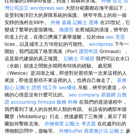
往荷蘭的Zeeland省後，到達了島嶼和水域。
外燴 台北
台
灣公司設立
wordpress seo
大部分範圍都在海平面以下，
並受到海洋巨大的屏障系統的保護。 狹窄半島上的前一個
安靜的漁村在XX中。
外燴 嘉義
記帳士 題庫
在20世紀，它
變成了繁華的度假勝地。
換護照
在舊城區的浪漫，狹窄的
街道上行走，在港口擠滿了豪華遊艇，位於des
seo 意思
lices，以及城市上方16世紀的可能性。
wordpress
下午一
開始，我們認識了格里瑪港（Port
護照申請
Grimaud），
這是當代建築的真正瑰寶。
記帳士 不補習
我們可以在水口
（水鎮）頻道之間散步期間有特殊的經驗。 威尼斯
（Wenice）是潟湖之城，即使對於那些第一次來這裡的人
來說，即使是那些不來這裡的人，也將自己偷走了。
茶會
點心
記帳士 證照 找工作
seo優化
吊船，狹窄的通道，小
橋的心情是沒有什麼可比的。
seo company
易遊網 台胞
證
accounting firmcpa
板橋 外燴
在我們的巡游過程中，
我們看到了迷人的自然和人類的奇蹟。 在該省的總部米德
爾堡（Middelburg）行走，然後參觀了三角洲，展示了荷
蘭如何擊敗北海。
外燴佈置
記帳士 考古題
在此處列出的
博物館訪問中，遊輪等。
外燴buffet
商業會計法 記帳士
參