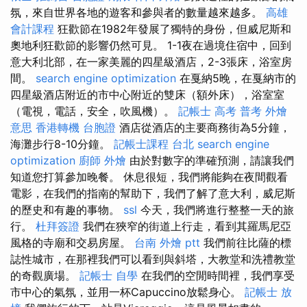
氛，來自世界各地的遊客和參與者的數量越來越多。
高雄
會計課程
狂歡節在1982年發展了獨特的身份，但威尼斯和
奧地利狂歡節的影響仍然可見。 1-1夜在過境住宿中，回到
意大利北部，在一家美麗的四星級酒店，2-3張床，浴室房
間。
search engine optimization
在戛納5晚，在戛納市的
四星級酒店附近的市中心附近的雙床（額外床），浴室室
（電視，電話，安全，吹風機）。
記帳士 高考 普考
外燴
意思
香港轉機 台胞證
酒店從酒店的主要商務街為5分鐘，
海灘步行8-10分鐘。
記帳士課程 台北
search engine
optimization
廚師 外燴
由於對數字的準確預測，請讓我們
知道您打算參加晚餐。 休息很短，我們將能夠在夜間觀看
電影，在我們的指南的幫助下，我們了解了意大利，威尼斯
的歷史和有趣的事物。
ssl
今天，我們將進行整整一天的旅
行。
杜拜簽證
我們在狹窄的街道上行走，看到其羅馬尼亞
風格的寺廟和交易房屋。
台南 外燴 ptt
我們前往比薩的標
誌性城市，在那裡我們可以看到與斜塔，大教堂和洗禮教堂
的奇觀廣場。
記帳士 自學
在我們的空閒時間裡，我們享受
市中心的氣氛，並用一杯Capuccino放鬆身心。
記帳士 放