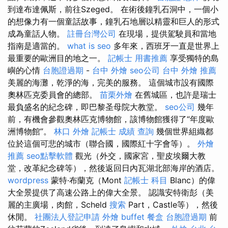
到達布達佩斯，前往Szeged。 在術後鐘乳石洞中，一個小
的想像力有一個童話故事，鐘乳石地層以精靈和巨人的形式
成為童話人物。
註冊台灣公司
在現場，提供駕駛員和當地
指南是適當的。
what is seo
多年來，西班牙一直是世界上
最重要的歐洲目的地之一。
記帳士 用書推薦
享受獨特的島
嶼的心情
台胞證過期
-
台中 外燴
seo公司
台中 外燴 推薦
美麗的海灘，乾淨的海，完美的服務。 這個城市設有國際
奧林匹克委員會的總部。
苗栗外燴
在舊城區，也許是瑞士
最負盛名的紀念碑，即巴黎圣母院大教堂。
seo公司
幾年
前，有機會參觀奧林匹克博物館，該博物館獲得了“年度歐
洲博物館”。
林口 外燴
記帳士 成績 查詢
幾個世界組織都
位於這個可悲的城市（聯合國，國際紅十字會等）。
外燴
推薦
seo點擊軟體
觀光（外交，國家宮，聖皮埃爾大教
堂，改革紀念碑等），然後返回日內瓦湖北部海岸的酒店。
wordpress
蒙特·布蘭克（Mont
記帳士 科目
Blanc）的偉
大全景提供了高速公路上的偉大全景。 認識安特衛彭（美
麗的主廣場，肉館，Scheld
搜索
Part，Castle等），然後
休閒。
社團法人登記申請
外燴 buffet
餐盒
台胞證過期
前