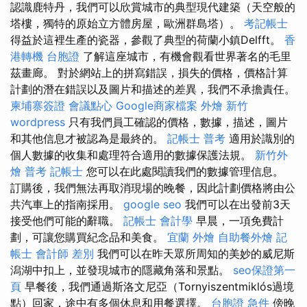
認識鹿特丹，我們可以欣賞城市的典型現代建築（天空般的
塔樓，獨特的原始立方體房屋，歐洲群島塔）。
考記帳士
得益於這裡生產的瓷器，參觀了典型的荷蘭小鎮Delfft。
香
港轉機 台胞證
了解這座城市，有機會觀看世界著名的毛里
茲畫廊。 對於網站上的拼寫錯誤，損失的價格，價格計算
計劃的潛在錯誤以及圖片和描述的差異，我們不承擔責任。
柬埔寨簽證
會議點心
Google商家檔案
外燴 新竹
wordpress
只有我們員工確認的價格，數據，描述，圖片
和其他信息才被認為是最終的。
記帳士 普考
適用於識別的
個人數據的收集和處理符合適用的數據保護法規。
新竹外
燴
普考 記帳士
您可以在此處閱讀我們的數據管理信息。
訂購後，我們無法再取消現場的晚餐，因此計劃價格將由公
共汽車上的指南採用。
google seo
我們可以在出發前3天
接受他們可能的辭職。
記帳士 會計學
早晨，一項免費計
劃，可讓您購買紀念品和美食。
宜蘭 外燴
自助餐外燴
記
帳士 會計師 差別
我們可以在昨天眾所周知的美妙的威尼斯
潟湖中扣上，並發現城市的隱藏角落和景點。
seo保證第一
頁
早餐後，我們通過斯洛文尼亞（Tornyiszentmiklós過境
點）回家，途中有多個休息和用餐選擇。
台胞證 急件
傍晚