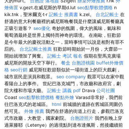
大的murt。
台胞證 落地簽
Szigett
辦桌外燴推薦
r.nk
外
燴佈置
v.gezt.在威尼斯的早期d.lut
seo點擊軟體價格
n
kik.tnk，聖米爾克·t·r
記帳士 推薦書
k.zel。
台北記帳士
在
舒適的意大利餐廳裡的威尼斯晚餐我是什麼讓威尼斯餐廳真
正吸引遊客？
seo優化
奇妙的氛圍，偉大的風味，氣味和
葡萄酒最終是世界上獨特而神奇的環境。 在南歐，狂歡節
是今年最大的慶祝活動之一，當時事情可以說是相對有罪不
罰的。
台北記帳士推薦
狂歡節時期始於一月份，大齋節一
開始就增加了興奮。
記帳士 考試 報名
假期在聖馬克廣場
威尼斯的開放天空下舉行。
餐盒
台胞證桃園
buffet外燴價
格
seo行銷
威尼斯狂歡節類似於一場街道上的巨大戲劇，
城市居民是演員和觀眾。
seo company
觀眾可以在家中觀
看陽台上的事件。 世紀巴洛克城門，市政廳和政府宮，劇
院大樓和市場大廳。
記帳士 講義 pdf
Drava
公司社團
Coast
seo點擊軟體價格
餐點外燴
Varasd非常好，我們前
往巴洛克式的老城區。
html
前城牆的遺跡在舊城區周圍仍
然可見。
外燴 推薦
我們在舒適的街道上行走，參觀巴洛克
式市政廳，大教堂，國家劇院。
台胞證照片
我們在晚上穿
過萊滕耶（Letenye）的過境點到達布達佩斯，然後繼續前