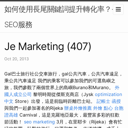
如何使用長尾關鍵詞提升轉化率？-
SEO服務
Je Marketing (407)
Oct 20, 2013
Gal巴士旅行社公交車旅行，gal公共汽車，公共汽車遠足，
乘公共汽車遠足 我們的乘客可以參加我們的可選島嶼之
旅，我們參觀了兩個世界上的島嶼Burano和Murano。
外
國人成立公司
黎明時期從傑斯克商店（Jysk
optimization
中文
Store）出發，這是前臨時距離巴士站。
記帳士 函授
與我們一起參加著名的Rijeka
辦桌外燴推薦
外燴 點心
台胞
證高雄
Carnival，這是克羅地亞最大，最豐富多彩的狂歡
節活動！
seo marketing
3月，在里耶卡（Rijeka）會有忙