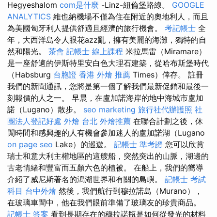
Hegyeshalom
com是什麼
-Linz-紐倫堡路線。
GOOGLE
ANALYTICS
維也納機場不僅為住在附近的奧地利人，而且
為美國匈牙利人提供舒適且經濟的旅行機會。
考記帳士
全
年，大西洋島令人眼花azz亂，擁有美麗的海灘，獨特的自
然和陽光。
茶會
記帳士 線上課程
米拉馬雷（Miramare）
是一座舒適的伊斯特里安白色大理石建築，從哈布斯堡時代
（Habsburg
台胞證 香港
外燴 推薦
Times）倖存。 註冊
我們的新聞通訊，您將是第一個了解我們最新促銷和最後一
刻報價的人之一。 早晨，在盧加諾海岸的地中海城市盧加
諾（Lugano）散步。
seo marketing
旅行社代辦護照
社
團法人登記好處
外燴 台北
外燴推薦
在聯合計劃之後，休
閒時間和感興趣的人有機會參加迷人的盧加諾湖（Lugano
on page seo
Lake）的巡遊。
記帳士 準考證
您可以欣賞
瑞士和意大利主權地區的這艘船，突然突出的山脈，湖邊的
古老情緒和豐富而五顏六色的植被。 在船上，我們的嚮導
介紹了威尼斯著名的潟湖世界和有關的島嶼。
記帳士 考試
科目
台中外燴
然後，我們航行到穆拉諾島（Murano），
在玻璃車間中，他在我們眼前準備了玻璃友的珍貴商品。
記帳士 答案
看到長期存在的穆拉諾瓶是如何從發光的材料