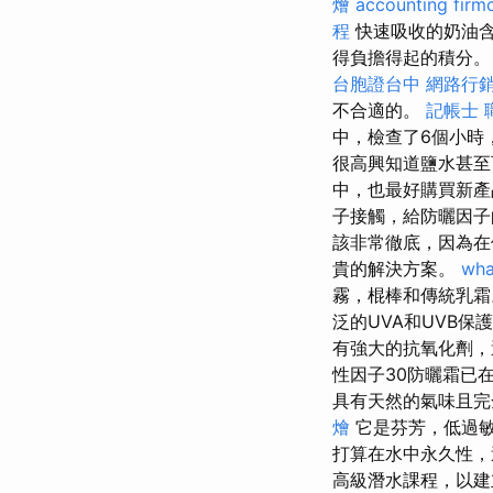
燴
accounting firm
程
快速吸收的奶油含
得負擔得起的積分
台胞證台中
網路行
不合適的。
記帳士 
中，檢查了6個小時
很高興知道鹽水甚
中，也最好購買新
子接觸，給防曬因子
該非常徹底，因為
貴的解決方案。
wha
霧，棍棒和傳統乳霜
泛的UVA和UVB保
有強大的抗氧化劑，
性因子30防曬霜已
具有天然的氣味且完
燴
它是芬芳，低過敏
打算在水中永久性
高級潛水課程，以建