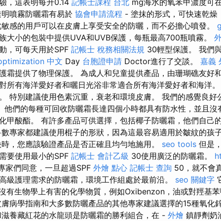
，這表明每升0.14
記帳士課程 台北
mg海水的氧苯甲濃度可在
透明噴霧防曬霜有易於
協會申請流程
- 塗抹的形式，可快速乾燥
此敏感的用戶可以在皮膚上享受安全的防曬，而不必擔心噴發。
族大小的包裝中提供UVA和UVB保護，每瓶最高700瓶噴霧。
外
動，可每天用於SPF
記帳士 稅務相關法規
30輕型保護。 我們
optimization 中文
Day
台胞證申請
Doctor進行了交談。
嘉義 
護霜提供了物理保護。 為成人和兒童提供產品，由珊瑚礁友好
對所有海洋愛好者和曬日光浴非常適合所有海洋愛好者和海洋。 Z2
。 特別建議使用色素沉重，衰老和環境皮膚。 我們的感覺良好
。 他們的每種可回收防曬霜長達四個小時都具有防水性，並且沒有
化甲酸酯。 有許多產品可供選擇，包括椰子防曬霜，他們自己
多數專家都建議使用棍子的形狀，因為這最容易適用於皺紋的孩
快時，您應該驗證產品是否正確且均勻地施用。
seo tools
但是，
需要使用最小的SPF
記帳士 會計乙級
30使用廣泛的防曬霜。
h
專家們同意，一旦超過SPF
外燴 點心
記帳士 查詢
50，就不會
高級護理需求的防曬霜，環境工作組處於最前沿。
seo 關鍵字
沒有生物學上有害的化學物質，例如Oxibenzon，油或對羥基
膚病學指南和大多數防曬產品的其他專家建議選擇的15種氧化
滋養藏紅花的水龍頭是防曬霜的勝利組合，在 -
外燴
鎮靜劑奶