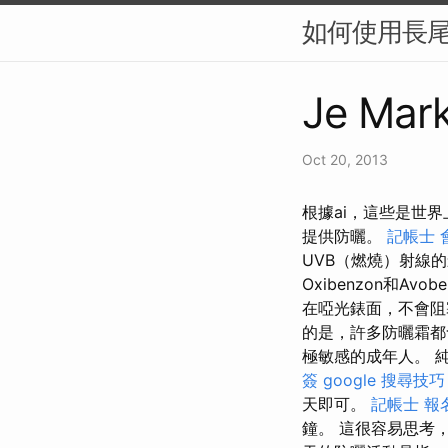
如何使用長尾
Je Mark
Oct 20, 2013
根據ai，這些是世
提供防曬。
記帳士 
UVB（燃燒）射線
Oxibenzon和A
在啞光錶面，不會
的是，許多防曬霜都
極敏感的成年人。 
簽
google 搜尋技巧
天即可。
記帳士 報
鐘。 這很容易思考