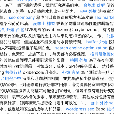
。 為了一個不錯的選擇，我們研究產品組件。
台胞證 雄獅
儘管
純素食，無香，80分鐘的水和出汗的阻力。
台中 外燴
這種廣泛
環保。
seo company
您也可以喜歡這種配方充滿皮膚
seo marke
，鱷梨和荷荷巴油。
記帳士 補習
香蕉船防曬霜運動性能防曬霜含
素食 外燴 台北
UVB射線的avobenzone和oxybenzone。 
最重要的服務以及所需的應用方法來對您和您的家人工作。
記帳
嬰兒防曬霜，但描述並不能決定防水持續時間。
buffet 外燴
較
的人不喜歡這種棍子離開白色。
search engine optimization
也
皺紋，色素斑，皮膚下垂），每天都有必要保護。
搜尋引擎優
的其他皮膚護理只能受到適當的影響。
桃園 外燴
為了在今年夏
討論的17種防曬霜，例如成分，成本，SPF評級等因素。 然後
mg
數位行銷
oxibenzon/升海水。
外燴 宜蘭
為了測試這一點，
。
台胞證台中
海圈和珊瑚密切相關，並共享許多生物學過程，包
實驗室條件下對珊瑚進行實驗非常困難，這使得實驗室測試要比
管實驗室證據表明防曬霜可能會損害珊瑚，但幾乎沒有進行研究
表明，氧苯乙烯模仿激素，破壞繁殖和發育。 其他成分包括有
有機綠茶，鱷梨和黃瓜提取物（幾乎可以吃！）。
台中 外燴
se
水，低過敏和安全的成年人和兒童。
wordpress seo
Babo
旅