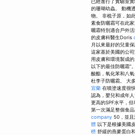
已經進行了實驗室實驗
的珊瑚幼蟲。 動機
物。 非梳子原，如
素食防曬霜可在此家
曬霜特別適合戶外活
的皮膚科醫生Doris
月以來最好的兒童保
這家基於美國的公司
用皮膚和環境製成的
以下的最佳防曬霜”
酸酯，氧化苯和八氧
杜李子防曬霜。 大
宜蘭
在噴塗速度很
認為，嬰兒和成年人
更高的SPF水平，但
第一次滿足整個食品
company
50，並且
體
以下是根據美國皮
榜
舒緩的燕麥蛋白和