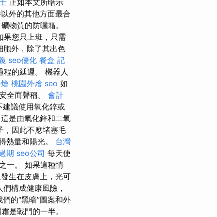
士
正如本文所暗示
以外的其他方面最合
有礦物質的防曬霜。
如果您只上班，只需
細胞外，除了其出色
義
seo優化
餐盒
記
程的延遲。 機器人
外燴
桃園外燴
seo
如
其安全而聲稱。
會計
不建議使用氧化鋅或
 這是由氧化鋅和二氧
子，因此不應堵塞毛
得熱量和陽光。
台灣
過期
seo公司
每天使
之一。 如果這種情
發生在皮膚上，光可
對人們構成健康風險，
，我們的“黑暗”圖案和外
曬霜是戰鬥的一半。