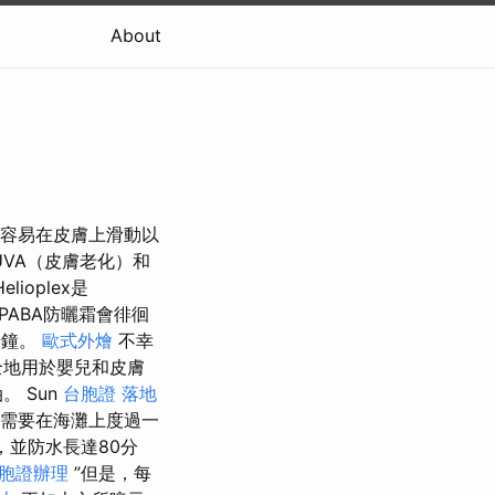
About
很容易在皮膚上滑動以
UVA（皮膚老化）和
lioplex是
PABA防曬霜會徘徊
分鐘。
歐式外燴
不幸
全地用於嬰兒和皮膚
 Sun
台胞證 落地
只需要在海灘上度過一
，並防水長達80分
胞證辦理
”但是，每