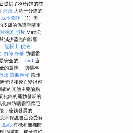
它提供了80分鐘的防
竹 外燴
大約一分鐘的
 成本會計
（1）但
的皮膚的保護至關重
台胞證 照片
Matt公
於減少藍光的影響
護。
記帳士 稅法
名
廚師 外燴
防曬霜
總是安全的。
rwd
這
全的選擇。 防曬棒
外燴
護照換發
當珊
使情況和死亡變得容
曬霜的其他主要論點
米氧化鋅的蓬勃發展的
氧化鋅防曬霜可讓照
後，蓬勃發展的
您不保護自己免受有
 點心
有機和無機防
理防曬霜，那麼最好