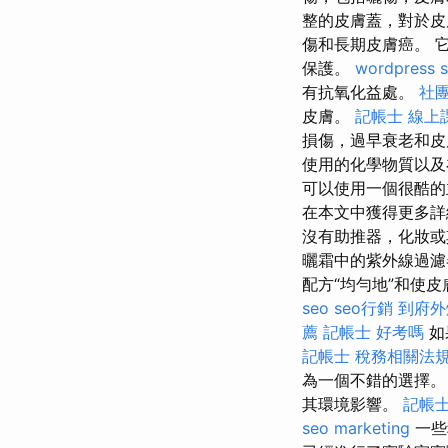
整的皮膚蓋，對於
傷和長期皮膚癌。 
保護。
wordpress 
有抗氧化益處。
社
皮膚。
記帳士 線上
損傷，過早衰老和皮
使用的化學物質以及
可以使用一個很酷
在本文中獲得更多
沒有助推器，化妝或
曬霜中的紫外線過濾
配方“均勻地”和使
seo
seo行銷
到府外
薦
記帳士 好考嗎
如
記帳士 稅務相關法
為一個不錯的選擇。
其環境影響。
記帳士
seo marketing
一些