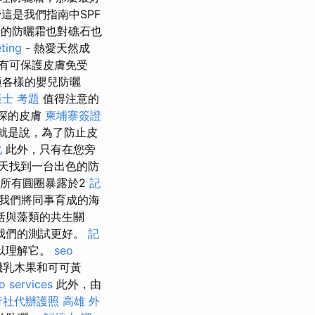
這是我們指南中SPF
的防曬霜也對礁石也
ting
- 熱愛天然成
有可保護皮膚免受
有各種各樣的嬰兒防曬
士 考題
值得注意的
深的皮膚
柬埔寨簽證
就是說，為了防止皮
化
此外，只有在您旁
天找到一台出色的防
將所有圓圈暴露於2
記
我們將同事育成的海
括與藻類的共生關
我們的測試更好。
記
以理解它。
seo
機乳木果和可可黃
o services
此外，由
行社代辦護照
高雄 外