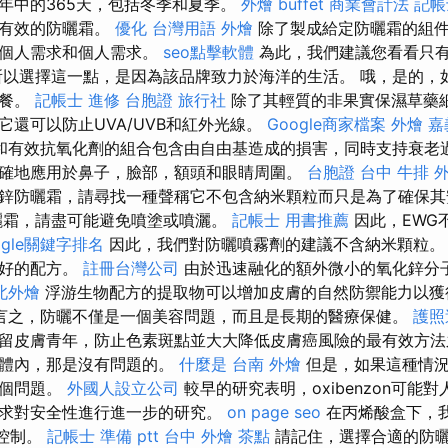
年中的365天，包括冬季和夏季。
外燴 buffet
商業會計法 記帳
多有效的防曬霜。
優化 台灣用語
外燴
除了製成給定防曬霜的組件
的個人需求和個人需求。
seo點擊軟體
為此，我們建議您看看只
以選擇這一點，是因為該品牌致力於海洋的生活。 哦，是的，
午餐。
記帳士 進修
台胞證 旅行社
除了其輕質的非果實保濕草藥
它還可以防止UVA/UVB和紅外光線。
Google商家檔案
外燴 嘉
和有效抗氧化劑的組合包含由自由基造成的損害，同時支持衰老過
確地應用於鼻子，臉部，額頭和眼睛周圍。
台胞證 台中
牛排 
鋅防曬霜，請尋找一種聲稱它不包含納米顆粒而只是為了確保
曬霜，請盡可能避免噴塗或噴灑。
記帳士 用書推薦
因此，EWG
ogle關鍵字排名
因此，我們對防曬噴霧劑的建議不含納米顆粒。
友好的配方。
註冊台灣公司
由於迅速融化的額外微小的氧化鋅分
北外燴
浮游生物配方的提取物可以增加皮膚的自然防禦能力以獲
言之，防曬不僅是一個美容問題，而且是長期的醫療保健。
護照
留皮膚青年，防止色素斑點並大大降低皮膚癌風險的最有效方法
的體內，那是沒有問題的。
什麼是
台南 外燴
但是，如果這種情況
一個問題。
外國人設立公司
較早的研究表明，oxibenzon可能
求對安全性進行進一步的研究。
on page seo
在丙烯酸​​​​盒下
式控制。
記帳士 準備 ptt
台中 外燴 茶點
請記住，選擇合適的防