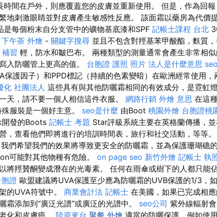
長時間在戶外，則應覆蓋您的皮膚並重新使用。 但是，作為回報，
繁地刺激眼睛並對皮膚產生敏感性反應。 該面霜以藥房為代價
品是每個粉末自分支管中的礦物基底漆和SPF
記帳士課程 台北
3
成
下午茶 外燴
-
關鍵字搜尋
並且不包含對羥基苯甲酸酯，麩質，
 補習
輕，防水和皺巴布。 兩種類型的測量通常會產生非常相似
以寫入防曬管上更高的值。
台胞證 護照 照片
法人是什麼意思
se
即UVA保護因子）和PPD標記（持續的色素變暗）在歐洲經常使用
o優化
社團法人
這些具有與其他防曬霜相同的有效成分，是霓虹燈
一天，請不要一個人相信這件衣服。
網路行銷
外燴 意思
在這種
特殊服裝是一個好主意。
seo是什麼
由Boot
桃園外燴
台胞證桃
rk開發的Boots
記帳士 考題
Star評級系統主要在英格蘭傳播，
營，查看他們即將進行的培訓時間表，旅行和社交活動，等等
我們希望我們的效果將導致更安全的防曬霜，並為保護珊瑚礁
nzon可能對其他物種有危險。
on page seo
新竹外燴
記帳士 執
以將羥贊酮變成潛在的光毒素。 任何在雨傘或樹下的人都只能
台胞證
歐盟建議將UVA保護至少應為防曬霜的UVB保護的1/3，
架的UVA符號中。
商業會計法 記帳士
在美國，如果已完成相應
曬霜添加到“廣泛光譜”或廣泛的光譜中。
seo公司
紫外線輻射會
膚老化和皮膚癌。
陸資來台
聚餐 外燴
適當的防曬保護，例如使用