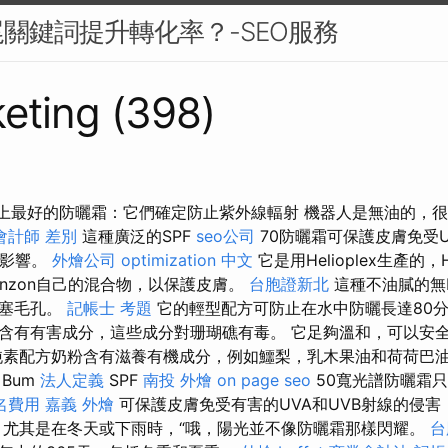
關鍵詞提升轉化率？-SEO服務
eting (398)
界上最好的防曬霜：它們確定防止紫外線輻射 機器人是無油的，
會計師 差別
這種廣泛的SPF
seo公司
70防曬霜可保護皮膚免受
的影響。
外燴公司
optimization 中文
它是用Helioplex生產的，He
vobenzon自己的混合物，以保護皮膚。
台胞證新北
這種不油膩的無
阻塞毛孔。
記帳士 考題
它的輕型配方可防止在水中防曬長達80
含有有害成分，這些成分對珊瑚礁有毒。 它足夠溫和，可以安
純素配方奶粉含有滋養有機成分，例如鱷梨，乳木果油和荷荷巴油。
Bum
法人定義
SPF
南投 外燴
on page seo
50寬光譜防曬霜
名費用
嘉義 外燴
可保護皮膚免受有害的UVA和UVB射線的侵害
，尤其是在冬天或下雨時，“哦，陽光並不像防曬霜那樣閃耀。
台