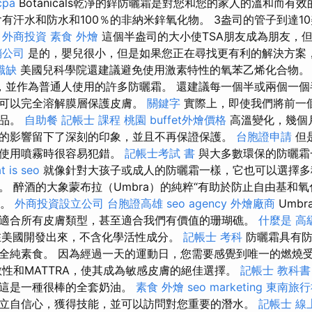
cpa
Botanicals乾淨的鋅防曬霜是對您和您的家人的溫和而有
有汗水和防水和100％的非納米鋅氧化物。 3盎司的管子到達1
。
外商投資
素食 外燴
這個半盎司的大小使TSA朋友成為朋友，
銷公司
是的，嬰兒很小，但是如果您正在尋找更有利的解決方案
職缺
美國兒科學院還建議避免使用激素特性的氧苯乙烯化合物
，並作為普通人使用的許多防曬霜。 還建議每一個半或兩個一
至可以完全溶解膜層保護皮膚。
關鍵字
實際上，即使我們將前一
產品。
自助餐
記帳士 課程 桃園
buffet外燴價格
高溫變化，幾個
的影響留下了深刻的印象，並且不再保證保護。
台胞證申請
但
在使用噴霧時很容易犯錯。
記帳士考試 書
與大多數環保的防曬霜
t is seo
就像針對大孩子或成人的防曬霜一樣，它也可以選擇多
。 醉酒的大象蒙布拉（Umbra）的純粹“有助於防止自由基和氧
護。
外商投資設立公司
台胞證高雄
seo agency
外燴廠商
Umb
適合所有皮膚類型，甚至適合我們有價值的珊瑚礁。
什麼是
高
在美國開發出來，不含化學活性成分。
記帳士 考科
防曬霜具有防
全純素食。 因為經過一天的運動日，您需要感覺到唯一的燃燒
性和MATTRA，使其成為敏感皮膚的絕佳選擇。
記帳士 教科書
，這是一種很棒的全套奶油。
素食 外燴
seo marketing
東南旅行
立自信心，獲得技能，並可以訪問對您重要的潛水。
記帳士 線