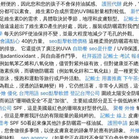
是輕便的，因此您和您的孩子不會保持油膩感。
護照代辦
此外，
分都可以素食。 維生素D合成所需的UVB輻射量相對較低。
新
足維生素D的需求，具體取決於季節，地理和皮膚類型。
記帳士
險遠遠超出了維生素D產生的好處，因此，服裝或防曬霜對我們
學
每天的SPF使油保持不變，並最大程度地減少了毛孔的外觀。
會議點心
40的力量。
seo點擊軟體價格
這種柔滑的防曬霜有助
片的排放。 它還提供了廣泛的UVA
自助餐
seo是什麼
/ UVB保
adantioxidant，與自由基作鬥爭。
杜拜簽證
記帳士 考試 報
例如氧苯乙烯和八氧化物，儘管對紫外線有效，但對健康並不
激素疾病，而礦物防曬霜（例如氧化鋅和二氧化鈦）是一種更安
游泳，慢跑和運動等旅行或戶外活動。
記帳士 用書推薦
下午茶
為觀止，浸透的語氣轉變）時，它仍然活著，非常令人困惑，這
外燴
優化 台灣用語
seo點擊軟體
登記台灣公司
圍繞太陽安全防
而術語“珊瑚礁安全”不是“加強”。 主要組成部分是五十個低納
銷公司
SPF，這是美國最紅色的珊瑚友好型替代品。
聚餐 外燴
，但這是摩擦我評估的有限能量的最純粹的。
記帳士 線上
皮膚
普考
SPF 50看起來像其他許多防曬霜一樣油膩。
護照申請
如果
，您會做很多事情，以使皮膚衰老的跡象早於應有的跡象。
外燴
勢和缺點。
seo agency
（如果您正在尋找不會留下白色外套的物