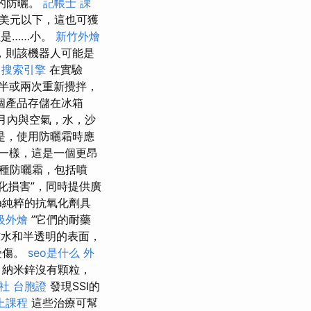
效的防曬。
記帳士 課
0美元以下，這也可獲
但是……小。
新竹外燴
，則該機器人可能是
。
搜索引擎
在實驗
個半或兩次重新攪拌，
個產品存儲在冰箱
月內與空氣，水，沙
是，使用防曬霜時應
一樣，這是一個更昂
種防曬霜，包括噴
化損害”，同時提供廣
ra純粹的抗氧化劑具
級外燴
”它們的耐藥
水和半透明的表面，
受傷。
seo是什么
外
納米鋅沒有顆粒，
社 台胞證
發現SSI的
上課程
這些治療可幫