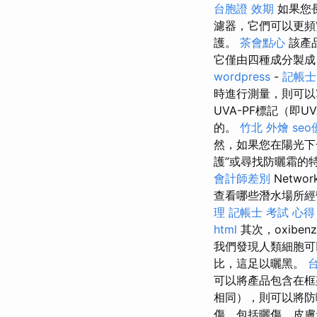
台胞證 效期
如果您
濾器，它們可以更頻
護。
茶會點心
該產
它僅由四種成分製
wordpress
-
記帳士
時進行測量，則可
UVA-PF標記（
的。
竹北 外燴
se
然，如果您在陽光下
護”或尋找防曬霜的
會計師差別
Netwo
查看哪些潛水場所經
理
記帳士 考試 心得
html
其次，oxibe
我們發現人類細胞可
比，這足以曬黑。
可以將產品包含在框
相同），則可以將防
傷，包括曬傷，皮