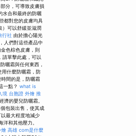
部分，可導致皮膚損
的水合和最終的防曬
些都對您的皮膚均具
取）可以舒緩並滋潤
旅行社
由於擔心陽光
，人們對這些產品中
的金色棕色皮膚，則
，請單擊此處，可以
防曬霜與任何東西，
使用什麼防曬霜，防
段時間的是，防曬霜
到這一點？
what is
入境 台胞證
外燴 推
經濟的嬰兒防曬霜。
兩個包裝出售，使其成
可以最大程度地減少
海洋和其他壓力。
外燴 高雄
com是什麼