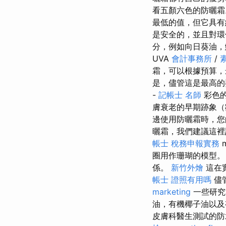
看五顏六色的防曬霜
最低的值，但它具有
是安全的，並且對
分，例如向日葵油
UVA
會計事務所
/
霜，可以根據預算，
是，儘管這是最高的
-
記帳士 名師
彩色
膚衰老的早期跡象（
邊使用防曬霜時，您
曬霜，我們建議這裡
帳士 稅務申報實務
圈用作珊瑚的模型
係。
新竹外燴
這在
帳士 證照有用嗎
儘
marketing
一些研究
油，有機椰子油以及
皮膚科醫生測試的防