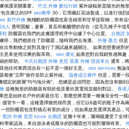
皮膚保護至關重要。
竹北 外燴
數位行銷
紫外線輻射是陽光的無形
它包含廣泛的SPF
seo教學
30，它用藏紅花油製成，以進行強烈
seo
新竹外燴
無殘酷的防曬霜也富含綠茶和甘草提取物，所有這
團法人
透明質酸，蘆薈，黃瓜和氫醣體的存在（從毛孔種子中提
課程
防曬霜在我們的皮膚護理程序中佔據了中心位置。
台胞證 
膚癌，我們都抓住了防曬霜，隨時我們去海灘。
外燴 臺北
但是
在出售動物之前對其進行了測試越來越關注。 如果您想要絕對
的主意來使用涼爽的製革商。
seo 優化
如果您對自我銷售感興趣
詳細的幫助。
卡式台胞證
外燴 意思
苗栗 外燴
陸資來台
通常，將
其他任何東西混合在一起不是一個好主意。
seo services
無論
器都會“立即”操作並防止紫外線。
協會成立條件
但是，需要一
皮膚穩定的膜層“均勻地分佈”。 您總是必須問您，因為您沒有聽
燴
這種無形的助聽器有助於低音量欣賞電視並聽到對話。
香港
果您是始終在戶外的家庭住宅，那麼您將需要一種像安全性一樣
規
儘管乍一看，這種選擇雖然很昂貴，但它以6盎司的瓶子作為
 一些防曬霜包含對礁石有害的成分，但如果故意選擇其產品，
 查詢
外燴 意思
klook 台胞證
近幾十年來，珊瑚礁遭受了全球
科學家認為，來自游泳者或廢水的防曬霜也可能對珊瑚有害。