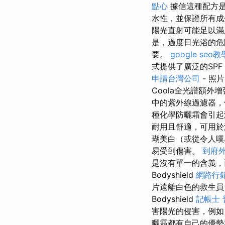
點心
據信這種配方
水性，並保證所有成
陽光直射可能足以滿
是，過度日光浴的危
要。
google seo教
式提供了廣泛的SPF
申請台灣公司
- 照
Coola全光譜額外增強
中的紫外線過濾器，
種化學防曬霜會引起
耐用且舒適，可用於
瑚美白（或從令人嘆
易受到傷害。
到府
是沒有單一的含義，
Bodyshield
網路行
片遠離白色的救生員
Bodyshield
記帳士 
害陽光的侵害，例如
曬霜都有自己的優