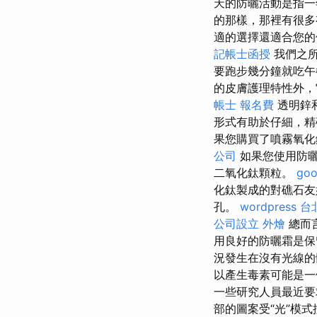
天的防曬活動是指一
的那樣，那裡有很
適的選擇還適合您
記帳士函授
我們之所
要跑步幾分鐘就吃
的皮膚護理特性外，
帳士 報名費
透明鋅
形式有助於仔細，精
果您購買了噴霧氧化
公司
如果您使用防
二氧化鈦顆粒。
go
化鈦製成的對礁石
孔。
wordpress
台
公司設立
外燴
總而
用良好的防曬霜是保
況發生在沒有光線
以產生毒素可能是
一些研究人員最近要
部的圖案受“光”模