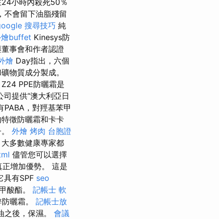
24小時內殺死50％
，不會留下油脂殘留
google 搜尋技巧
純
燴buffet
Kinesys防
與董事會和作者認證
外燴
Day指出，六個
和礦物質成分製成。
4 PPE防曬霜是
公司提供“澳大利亞日
PABA，對羥基苯甲
的特徵防曬霜和卡卡
子。
外燴 烤肉
台胞證
大多數健康專家都
tml
儘管您可以選擇
真正增加優勢。 這是
它具有SPF
seo
苯甲酸酯。
記帳士 軟
鋅防曬霜。
記帳士放
油之後，保濕。
會議