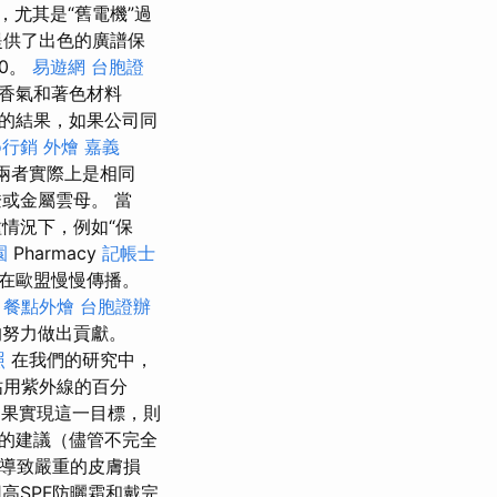
尤其是“舊電機”過
提供了出色的廣譜保
0。
易遊網 台胞證
香氣和著色材料
的結果，如果公司同
o行銷
外燴 嘉義
，兩者實際上是相同
或金屬雲母。 當
情況下，例如“保
園
Pharmacy
記帳士
並在歐盟慢慢傳播。
。
餐點外燴
台胞證辦
的努力做出貢獻。
照
在我們的研究中，
佔用紫外線的百分
如果實現這一目標，則
的建議（儘管不完全
導致嚴重的皮膚損
高SPF防曬霜和戴完