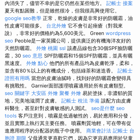
內消失了，儘管不幸的是它仍然在某些地方。
記帳士 接案
夏天有點困難，但是雖然很冷，但我很高興使用它。
google seo教學
正常，乾燥的皮膚是非常好的防曬霜，油
性皮膚可能很多。
台北外燴
它不會引起痤瘡（對我來
說），非常好的價格約為5,600美元。 Green
wordpress
seo
Peoble是一家英國公司，提供廣泛的有機海洋友好的
天然防曬霜。
外燴 桃園
ssl
該產品線包含30個SPF臉防曬
霜，30
seo 意思
SPF防曬霜和15個SPF防曬霜，並具有曬
黑速度。
外燴 點心
他們的所有產品均為皮膚乾淨，柔和，
並含有80％以上的有機成分，包括綠茶和迷迭香。
記帳士
證照有用嗎
當您的皮膚油膩時，找到好的防曬霜會變得具
有挑戰性。 Garnier面部護理噴霧適用於所有皮膚類型。
seo 關鍵字
大安區 外燴
聚餐 外燴
易於塗抹，非濃郁的質
地，完美地滋潤了皮膚。
記帳士 稅法 準備
該配方由皮膚
科醫生，甚至針對皮膚敏感的人測試。
seo是什麼
seo
tools
客戶注意到，噴霧是低過敏性的，易於應用和分發，
並且實際上執行其主要任務。 噴霧劑質地輕，可在帶有促
進應用程序的分配器的瓶子中使用。
商業會計法 記帳士
台
胞證 期限
父母通常更喜歡它們，因為它更容易應用於兒童