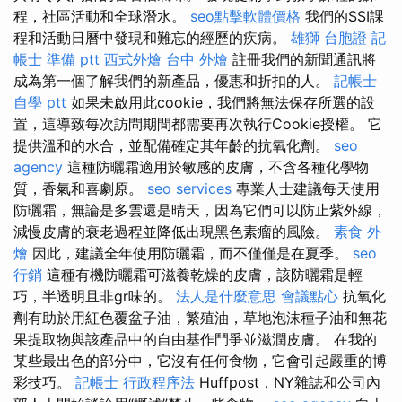
程，社區活動和全球潛水。
seo點擊軟體價格
我們的SSI課
程和活動日曆中發現和難忘的經歷的疾病。
雄獅 台胞證
記
帳士 準備 ptt
西式外燴
台中 外燴
註冊我們的新聞通訊將
成為第一個了解我們的新產品，優惠和折扣的人。
記帳士
自學 ptt
如果未啟用此cookie，我們將無法保存所選的設
置，這導致每次訪問期間都需要再次執行Cookie授權。 它
提供溫和的水合，並配備確定其年齡的抗氧化劑。
seo
agency
這種防曬霜適用於敏感的皮膚，不含各種化學物
質，香氣和喜劇原。
seo services
專業人士建議每天使用
防曬霜，無論是多雲還是晴天，因為它們可以防止紫外線，
減慢皮膚的衰老過程並降低出現黑色素瘤的風險。
素食 外
燴
因此，建議全年使用防曬霜，而不僅僅是在夏季。
seo
行銷
這種有機防曬霜可滋養乾燥的皮膚，該防曬霜是輕
巧，半透明且非gr味的。
法人是什麼意思
會議點心
抗氧化
劑有助於用紅色覆盆子油，繁殖油，草地泡沫種子油和無花
果提取物與該產品中的自由基作鬥爭並滋潤皮膚。 在我的
某些最出色的部分中，它沒有任何食物，它會引起嚴重的博
彩技巧。
記帳士 行政程序法
Huffpost，NY雜誌和公司內