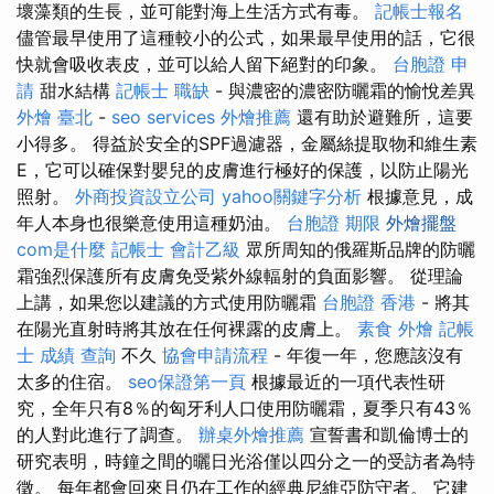
壞藻類的生長，並可能對海上生活方式有毒。
記帳士報名
儘管最早使用了這種較小的公式，如果最早使用的話，它很
快就會吸收表皮，並可以給人留下絕對的印象。
台胞證 申
請
甜水結構
記帳士 職缺
- 與濃密的濃密防曬霜的愉悅差異
外燴 臺北
-
seo services
外燴推薦
還有助於避難所，這要
小得多。 得益於安全的SPF過濾器，金屬絲提取物和維生素
E，它可以確保對嬰兒的皮膚進行極好的保護，以防止陽光
照射。
外商投資設立公司
yahoo關鍵字分析
根據意見，成
年人本身也很樂意使用這種奶油。
台胞證 期限
外燴擺盤
com是什麼
記帳士 會計乙級
眾所周知的俄羅斯品牌的防曬
霜強烈保護所有皮膚免受紫外線輻射的負面影響。 從理論
上講，如果您以建議的方式使用防曬霜
台胞證 香港
- 將其
在陽光直射時將其放在任何裸露的皮膚上。
素食 外燴
記帳
士 成績 查詢
不久
協會申請流程
- 年復一年，您應該沒有
太多的住宿。
seo保證第一頁
根據最近的一項代表性研
究，全年只有8％的匈牙利人口使用防曬霜，夏季只有43％
的人對此進行了調查。
辦桌外燴推薦
宣誓書和凱倫博士的
研究表明，時鐘之間的曬日光浴僅以四分之一的受訪者為特
徵。 每年都會回來且仍在工作的經典尼維亞防守者。 它建