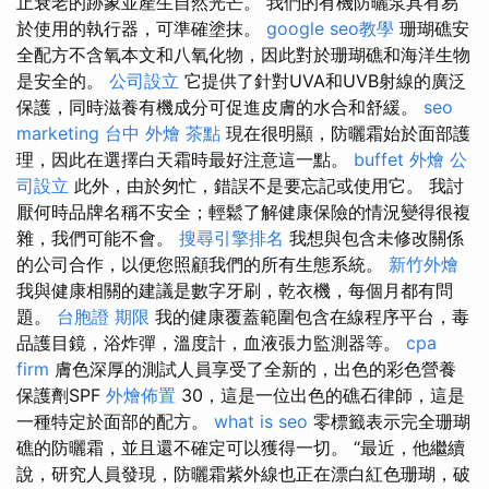
止衰老的跡象並產生自然光芒。 我們的有機防曬泵具有易
於使用的執行器，可準確塗抹。
google seo教學
珊瑚礁安
全配方不含氧本文和八氧化物，因此對於珊瑚礁和海洋生物
是安全的。
公司設立
它提供了針對UVA和UVB射線的廣泛
保護，同時滋養有機成分可促進皮膚的水合和舒緩。
seo
marketing
台中 外燴 茶點
現在很明顯，防曬霜始於面部護
理，因此在選擇白天霜時最好注意這一點。
buffet 外燴
公
司設立
此外，由於匆忙，錯誤不是要忘記或使用它。 我討
厭何時品牌名稱不安全；輕鬆了解健康保險的情況變得很複
雜，我們可能不會。
搜尋引擎排名
我想與包含未修改關係
的公司合作，以便您照顧我們的所有生態系統。
新竹外燴
我與健康相關的建議是數字牙刷，乾衣機，每個月都有問
題。
台胞證 期限
我的健康覆蓋範圍包含在線程序平台，毒
品護目鏡，浴炸彈，溫度計，血液張力監測器等。
cpa
firm
膚色深厚的測試人員享受了全新的，出色的彩色營養
保護劑SPF
外燴佈置
30，這是一位出色的礁石律師，這是
一種特定於面部的配方。
what is seo
零標籤表示完全珊瑚
礁的防曬霜，並且還不確定可以獲得一切。 “最近，他繼續
說，研究人員發現，防曬霜紫外線也正在漂白紅色珊瑚，破