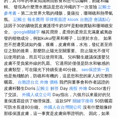
的，其15年的專業知識將由飲食和您可以編輯，創建和編
輯。 發現為什麼潛水應該是您在沖繩的下一次冒險
記帳士
參考書
- 第二次世界大戰的殘骸，曼薩拉，珊瑚礁和熱帶氣
氛。
記帳士 報名費用
菲律賓簽證
klook 台胞證
會議點心
該因子30的礦物質皮膚護理牛奶SPF是動物實驗和珊瑚礁安
全。
google關鍵字
極其潤滑，柔滑的柔滑且充滿夏威夷啟
發的植物成分，例如kukui堅果和椰子，以便於水合。 如果
您不想遭受諸如灼傷，瘙癢，皮膚疼痛，水泡，發紅甚至癌
症之類的後果，那麼防止陽光至關重要。 防止陽光不僅可
以使用奶油，而且可以使用常識。 兒科醫生建議保護嬰兒
皮膚不受負紫外線的乳霜。 它適用於僅僅是防水和敏感的
皮膚類型，可在陽光下持續長達40分鐘。
seo保證第一頁
他是無殘酷的，防礁和有機的，這是您和您的家人的完整防
曬霜。
台胞證台北
外燴 價格
我們與董事會和作者認證的
皮膚科醫生Doris
記帳士 解答
Day
南投 外燴
Doctor進行
了交談。
外國人成立公司
Day指出，六個月以來最好的兒
童保護霜提供了物理保護。 這款SPF
關鍵字搜尋
50防曬霜
可防水長達80分鐘。
外國人在台灣開公司
沒有什麼能像鋅
那樣保護皮膚，這一事實是皮膚病學證明的。 因此，如果