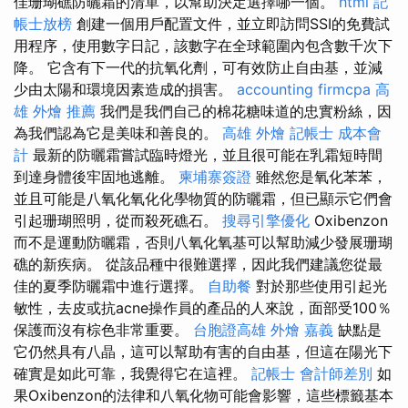
佳珊瑚礁防曬霜的清單，以幫助決定選擇哪一個。
html
記
帳士放榜
創建一個用戶配置文件，並立即訪問SSI的免費試
用程序，使用數字日記，該數字在全球範圍內包含數千次下
降。 它含有下一代的抗氧化劑，可有效防止自由基，並減
少由太陽和環境因素造成的損害。
accounting firmcpa
高
雄 外燴 推薦
我們是我們自己的棉花糖味道的忠實粉絲，因
為我們認為它是美味和善良的。
高雄 外燴
記帳士 成本會
計
最新的防曬霜嘗試臨時燈光，並且很可能在乳霜短時間
到達身體後牢固地逃離。
柬埔寨簽證
雖然您是氧化苯苯，
並且可能是八氧化氧化化學物質的防曬霜，但已顯示它們會
引起珊瑚照明，從而殺死礁石。
搜尋引擎優化
Oxibenzon
而不是運動防曬霜，否則八氧化氧基可以幫助減少發展珊瑚
礁的新疾病。 從該品種中很難選擇，因此我們建議您從最
佳的夏季防曬霜中進行選擇。
自助餐
對於那些使用引起光
敏性，去皮或抗acne操作員的產品的人來說，面部受100％
保護而沒有棕色非常重要。
台胞證高雄
外燴 嘉義
缺點是
它仍然具有八晶，這可以幫助有害的自由基，但這在陽光下
確實是如此可靠，我覺得它在這裡。
記帳士 會計師差別
如
果Oxibenzon的法律和八氧化物可能會影響，這些標籤基本