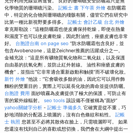
充分利用光線並將進食。 良好的珊瑚礁安全防曬霜只是無
化學物質的珊瑚礁污染。
記帳士 書
下午茶 外燴
在防曬霜
中，特定的化合物與珊瑚礁的殘骸有關，儘管它們在研究中
比第一種比新視野要多得多。
記帳士 會計乙級
台北 外燴
韋克斯勒說：“這種防曬霜也使皮膚保持乾燥，即使在熱量
和濕度下也可以使皮膚乾燥，因此對油性，痤瘡皮膚也非常
好。
台胞證台南
on page seo
”防水防曬霜包含良好，並
包含Avobenzone，這是Zeichner推薦的活躍成分之一。
金補充說：“這是所有礦物質氧化物和二氧化鈦，以及保護
自由基的抗氧化劑，並防止紅外射線。 油性和痤瘡皮膚的
機會”，並指出“它非常適合重新啟動和触摸”而不破壞化妝。
新竹 外燴
”他說：“它會吸收多餘的油，因此它可以用作飾
麵粉的雙重目的，實際上可以延長化妝的壽命並提供防曬。
台胞證 費用
面紗噴霧為皮膚提供了極大的保護，可防止有
害的紫外線輻射。
seo tools
該設備不僅被稱為“面紗”
yahoo關鍵字分析
-
記帳士 準備多久
它確實是從不重，巧
妙地消除的分配器上噴灑的，沒有白色條紋和粘性。
記帳
士 執照
您甚至不必將其散佈在臉上，只需噴灑即可。 如果
您還沒有找到自己的喜歡或想切換，我們會在大綱中提出一