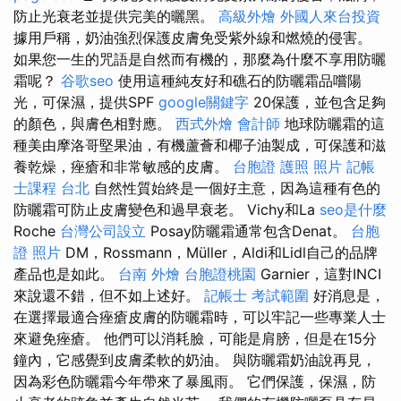
防止光衰老並提供完美的曬黑。
高級外燴
外國人來台投資
據用戶稱，奶油強烈保護皮膚免受紫外線和燃燒的侵害。
如果您一生的咒語是自然而有機的，那麼為什麼不享用防曬
霜呢？
谷歌seo
使用這種純友好和礁石的防曬霜品嚐陽
光，可保濕，提供SPF
google關鍵字
20保護，並包含足夠
的顏色，與膚色相對應。
西式外燴
會計師
地球防曬霜的這
種美由摩洛哥堅果油，有機蘆薈和椰子油製成，可保護和滋
養乾燥，痤瘡和非常敏感的皮膚。
台胞證 護照 照片
記帳
士課程 台北
自然性質始終是一個好主意，因為這種有色的
防曬霜可防止皮膚變色和過早衰老。 Vichy和La
seo是什麼
Roche
台灣公司設立
Posay防曬霜通常包含Denat。
台胞
證 照片
DM，Rossmann，Müller，Aldi和Lidl自己的品牌
產品也是如此。
台南 外燴
台胞證桃園
Garnier，這對INCI
來說還不錯，但不如上述好。
記帳士 考試範圍
好消息是，
在選擇最適合痤瘡皮膚的防曬霜時，可以牢記一些專業人士
來避免痤瘡。 他們可以消耗臉，可能是肩膀，但是在15分
鐘內，它感覺到皮膚柔軟的奶油。 與防曬霜奶油說再見，
因為彩色防曬霜今年帶來了暴風雨。 它們保護，保濕，防