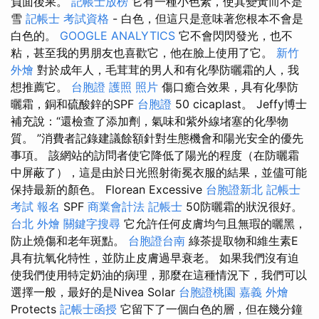
負面後果。
記帳士放榜
它有一種小色素，使其變黃而不是
雪
記帳士 考試資格
- 白色，但這只是意味著您根本不會是
白色的。
GOOGLE ANALYTICS
它不會閃閃發光，也不
粘，甚至我的男朋友也喜歡它，他在臉上使用了它。
新竹
外燴
對於成年人，毛茸茸的男人和有化學防曬霜的人，我
想推薦它。
台胞證 護照 照片
傷口癒合效果，具有化學防
曬霜，銅和硫酸鋅的SPF
台胞證
50 cicaplast。 Jeffy博士
補充說：“還檢查了添加劑，氣味和紫外線堵塞的化學物
質。 ”消費者記錄建議餘額針對生態機會和陽光安全的優先
事項。 該網站的訪問者使它降低了陽光的程度（在防曬霜
中屏蔽了），這是由於日光照射衛冕衣服的結果，並儘可能
保持最新的顏色。 Florean Excessive
台胞證新北
記帳士
考試 報名
SPF
商業會計法 記帳士
50防曬霜的狀況很好。
台北 外燴
關鍵字搜尋
它允許任何皮膚均勻且無瑕的曬黑，
防止燒傷和老年斑點。
台胞證台南
綠茶提取物和維生素E
具有抗氧化特性，並防止皮膚過早衰老。 如果我們沒有迫
使我們使用特定奶油的病理，那麼在這種情況下，我們可以
選擇一般，最好的是Nivea Solar
台胞證桃園
嘉義 外燴
Protects
記帳士函授
它留下了一個白色的層，但在幾分鐘