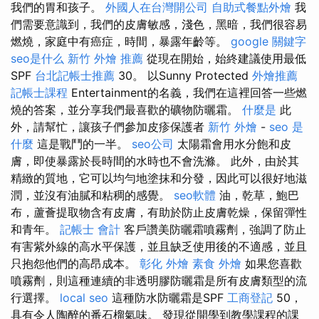
我們的胃和孩子。
外國人在台灣開公司
自助式餐點外燴
我
們需要意識到，我們的皮膚敏感，淺色，黑暗，我們很容易
燃燒，家庭中有癌症，時間，暴露年齡等。
google 關鍵字
seo是什么
新竹 外燴 推薦
從現在開始，始終建議使用最低
SPF
台北記帳士推薦
30。 以Sunny Protected
外燴推薦
記帳士課程
Entertainment的名義，我們在這裡回答一些燃
燒的答案，並分享我們最喜歡的礦物防曬霜。
什麼是
此
外，請幫忙，讓孩子們參加皮疹保護者
新竹 外燴
-
seo 是
什麼
這是戰鬥的一半。
seo公司
太陽霜會用水分飽和皮
膚，即使暴露於長時間的水時也不會洗滌。 此外，由於其
精緻的質地，它可以均勻地塗抹和分發，因此可以很好地滋
潤，並沒有油膩和粘稠的感覺。
seo軟體
油，乾草，鮑巴
布，蘆薈提取物含有皮膚，有助於防止皮膚乾燥，保留彈性
和青年。
記帳士 會計
客戶讚美防曬霜噴霧劑，強調了防止
有害紫外線的高水平保護，並且缺乏使用後的不適感，並且
只抱怨他們的高昂成本。
彰化 外燴
素食 外燴
如果您喜歡
噴霧劑，則這種連續的非透明膠防曬霜是所有皮膚類型的流
行選擇。
local seo
這種防水防曬霜是SPF
工商登記
50，
具有令人陶醉的番石榴氣味。 發現從開學到教學課程的課