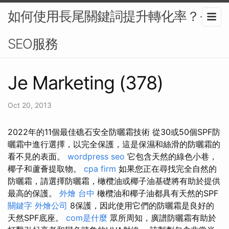
如何使用長尾關鍵詞提升轉化率？-
SEO服務
Je Marketing (378)
Oct 20, 2013
2022年的11個最佳礁石安全防曬霜技術 從30或50個SPF防
曬霜中進行選擇，以完全保護，這是保濕和絲滑的防曬霜的
看不見的表面。
wordpress seo
它包含天然的綠色小巷，
椰子和蘆薈提取物。
cpa firm
如果您正在尋找完全自然的
防曬霜，請選擇防曬霜，橄欖油或椰子油基礎將有助於提供
最高的保護。
外燴 台中
橄欖油和椰子油都具有天然的SPF
關鍵字
外燴公司
8保護，因此使用它們的防曬霜是良好的
天然SPF底座。
com是什麼
眾所周知，廣譜防曬霜有助於