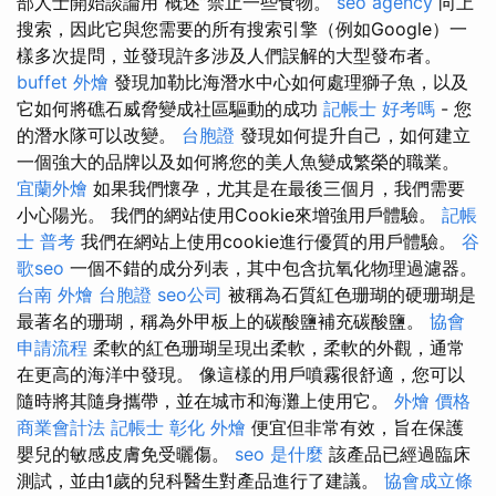
部人士開始談論用“概述”禁止一些食物。
seo agency
向上
搜索，因此它與您需要的所有搜索引擎（例如Google）一
樣多次提問，並發現許多涉及人們誤解的大型發布者。
buffet 外燴
發現加勒比海潛水中心如何處理獅子魚，以及
它如何將礁石威脅變成社區驅動的成功
記帳士 好考嗎
- 您
的潛水隊可以改變。
台胞證
發現如何提升自己，如何建立
一個強大的品牌以及如何將您的美人魚變成繁榮的職業。
宜蘭外燴
如果我們懷孕，尤其是在最後三個月，我們需要
小心陽光。 我們的網站使用Cookie來增強用戶體驗。
記帳
士 普考
我們在網站上使用cookie進行優質的用戶體驗。
谷
歌seo
一個不錯的成分列表，其中包含抗氧化物理過濾器。
台南 外燴
台胞證
seo公司
被稱為石質紅色珊瑚的硬珊瑚是
最著名的珊瑚，稱為外甲板上的碳酸鹽補充碳酸鹽。
協會
申請流程
柔軟的紅色珊瑚呈現出柔軟，柔軟的外觀，通常
在更高的海洋中發現。 像這樣的用戶噴霧很舒適，您可以
隨時將其隨身攜帶，並在城市和海灘上使用它。
外燴 價格
商業會計法 記帳士
彰化 外燴
便宜但非常有效，旨在保護
嬰兒的敏感皮膚免受曬傷。
seo 是什麼
該產品已經過臨床
測試，並由1歲的兒科醫生對產品進行了建議。
協會成立條