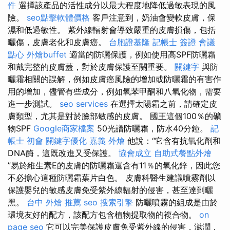
件
選擇該產品的活性成分以最大程度地降低過敏表現的風
險。
seo點擊軟體價格
客戶注意到，奶油會變軟皮膚，保
濕和低過敏性。 紫外線輻射會導致嚴重的皮膚損傷，包括
曬傷，皮膚老化和皮膚癌。
台胞證基隆
記帳士 簽證
會議
點心
外燴buffet
適當的防曬保護，例如使用高SPF防曬霜
和戴完整的皮膚蓋，對於皮膚保護至關重要。
關鍵字
與防
曬霜相關的誤解，例如皮膚癌風險的增加或防曬霜的有害作
用的增加，儘管有些成分，例如氧苯甲酮和八氧化物，需要
進一步測試。
seo services
在選擇太陽霜之前，請確定皮
膚類型，尤其是對於臉部敏感的皮膚。 國王這個100％的礦
物SPF
Google商家檔案
50光譜防曬霜，防水40分鐘。
記
帳士 初會
關鍵字優化
嘉義 外燴
他說：“它含有抗氧化劑和
DNA酶，這既改進又受保護。
協會成立
自助式餐點外燴
”易於維生素E的皮膚的防曬霜還含有11％的氧化鋅，因此您
不必擔心這種防曬霜葉片白色。 皮膚科醫生建議噴霧劑以
保護嬰兒的敏感皮膚免受紫外線輻射的侵害，甚至達到曬
黑。
台中 外燴 推薦
seo
搜索引擎
防曬噴霧的組成是由於
環境友好的配方，該配方包含植物提取物的複合物。
on
page seo
它可以完美保護皮膚免受紫外線的侵害，滋潤，