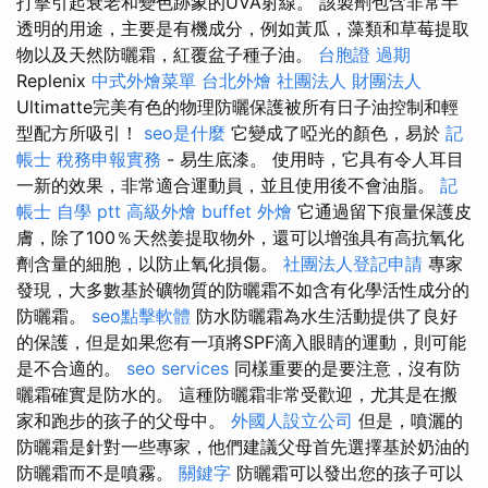
打擊引起衰老和變色跡象的UVA射線。 該製劑包含非常半
透明的用途，主要是有機成分，例如黃瓜，藻類和草莓提取
物以及天然防曬霜，紅覆盆子種子油。
台胞證 過期
Replenix
中式外燴菜單
台北外燴
社團法人 財團法人
Ultimatte完美有色的物理防曬保護被所有日子油控制和輕
型配方所吸引！
seo是什麼
它變成了啞光的顏色，易於
記
帳士 稅務申報實務
- 易生底漆。 使用時，它具有令人耳目
一新的效果，非常適合運動員，並且使用後不會油脂。
記
帳士 自學 ptt
高級外燴
buffet 外燴
它通過留下痕量保護皮
膚，除了100％天然姜提取物外，還可以增強具有高抗氧化
劑含量的細胞，以防止氧化損傷。
社團法人登記申請
專家
發現，大多數基於礦物質的防曬霜不如含有化學活性成分的
防曬霜。
seo點擊軟體
防水防曬霜為水生活動提供了良好
的保護，但是如果您有一項將SPF滴入眼睛的運動，則可能
是不合適的。
seo services
同樣重要的是要注意，沒有防
曬霜確實是防水的。 這種防曬霜非常受歡迎，尤其是在搬
家和跑步的孩子的父母中。
外國人設立公司
但是，噴灑的
防曬霜是針對一些專家，他們建議父母首先選擇基於奶油的
防曬霜而不是噴霧。
關鍵字
防曬霜可以發出您的孩子可以