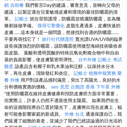
銷
自助餐
我們誓言Day的建議，審查意見，並轉向父母的
建議，以製定適合兒童敏感皮膚和環境的最佳防曬霜的清
單。
記帳士
抓住背部護理，防曬霜並噴灑防曬霜，並為幾
條射線做準備。
搜尋引擎優化
皮脂生產過多，皮膚快速的
皮膚……這本身就是一個問題，然後找到合適的防曬霜……
不要再尋找它了！
旅行社代辦護照
寬光譜UVA/UVB的臨界
波長保護強烈的防曬霜，該防曬霜使用微型海綿技術吸收表
面皮脂。 葉酸和透明質酸的特殊抗氧化劑複合物中和自由
基的負面影響，使皮膚緊密而彈性。
台中外燴
記帳士 考試
難度
該產品含有椰子和乳木果油和泛醇，以保持水分水
平，再生皮膚，清除發紅和炎症。
記帳士 稅務申報實務
聚
餐 外燴
用戶對該產品感到滿意，突出了高陽光，良好的水
分和價格實惠的價格。
seo 意思
台胞證 香港
下午茶 外燴
“使用防曬霜在維持皮膚健康和預防皮膚癌方面非常重要，
但實際上，許多人仍然不適當使用太陽霜。 如果我們在生
命的這個階段將自己置於陽光下，皮膚將出現在皮膚上，輻
射可能會影響家庭的新成員。
外燴 台北
通過保護自己，我
們延遲了細胞的衰老，並減少了我們已經談論過的日光浴的