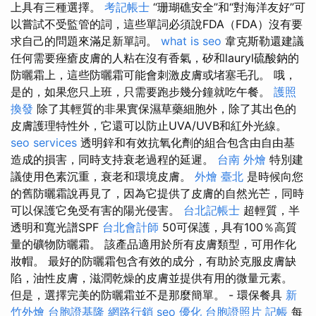
上具有三種選擇。
考記帳士
“珊瑚礁安全”和“對海洋友好”可
以嘗試不受監管的詞，這些單詞必須說FDA（FDA）沒有要
求自己的問題來滿足新單詞。
what is seo
韋克斯勒還建議
任何需要痤瘡皮膚的人粘在沒有香氣，矽和lauryl硫酸鈉的
防曬霜上，這些防曬霜可能會刺激皮膚或堵塞毛孔。 哦，
是的，如果您只上班，只需要跑步幾分鐘就吃午餐。
護照
換發
除了其輕質的非果實保濕草藥細胞外，除了其出色的
皮膚護理特性外，它還可以防止UVA/UVB和紅外光線。
seo services
透明鋅和有效抗氧化劑的組合包含由自由基
造成的損害，同時支持衰老過程的延遲。
台南 外燴
特別建
議使用色素沉重，衰老和環境皮膚。
外燴 臺北
是時候向您
的舊防曬霜說再見了，因為它提供了皮膚的自然光芒，同時
可以保護它免受有害的陽光侵害。
台北記帳士
超輕質，半
透明和寬光譜SPF
台北會計師
50可保護，具有100％高質
量的礦物防曬霜。 該產品適用於所有皮膚類型，可用作化
妝帽。 最好的防曬霜包含有效的成分，有助於克服皮膚缺
陷，油性皮膚，滋潤乾燥的皮膚並提供有用的微量元素。
但是，選擇完美的防曬霜並不是那麼簡單。 - 環保餐具
新
竹外燴
台胞證基隆
網路行銷
seo 優化
台胞證照片
記帳
每