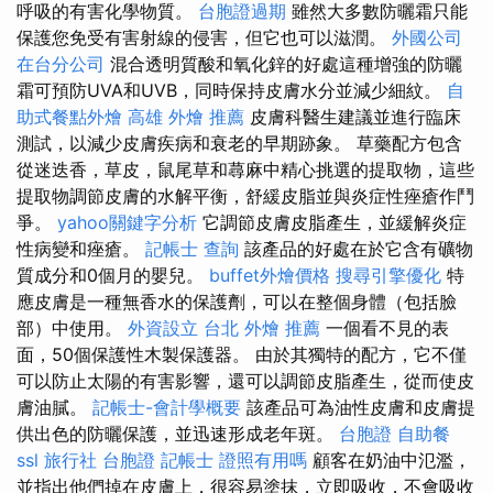
呼吸的有害化學物質。
台胞證過期
雖然大多數防曬霜只能
保護您免受有害射線的侵害，但它也可以滋潤。
外國公司
在台分公司
混合透明質酸和氧化鋅的好處這種增強的防曬
霜可預防UVA和UVB，同時保持皮膚水分並減少細紋。
自
助式餐點外燴
高雄 外燴 推薦
皮膚科醫生建議並進行臨床
測試，以減少皮膚疾病和衰老的早期跡象。 草藥配方包含
從迷迭香，草皮，鼠尾草和蕁麻中精心挑選的提取物，這些
提取物調節皮膚的水解平衡，舒緩皮脂並與炎症性痤瘡作鬥
爭。
yahoo關鍵字分析
它調節皮膚皮脂產生，並緩解炎症
性病變和痤瘡。
記帳士 查詢
該產品的好處在於它含有礦物
質成分和0個月的嬰兒。
buffet外燴價格
搜尋引擎優化
特
應皮膚是一種無香水的保護劑，可以在整個身體（包括臉
部）中使用。
外資設立
台北 外燴 推薦
一個看不見的表
面，50個保護性木製保護器。 由於其獨特的配方，它不僅
可以防止太陽的有害影響，還可以調節皮脂產生，從而使皮
膚油膩。
記帳士-會計學概要
該產品可為油性皮膚和皮膚提
供出色的防曬保護，並迅速形成老年斑。
台胞證
自助餐
ssl
旅行社 台胞證
記帳士 證照有用嗎
顧客在奶油中氾濫，
並指出他們掉在皮膚上，很容易塗抹，立即吸收，不會吸收