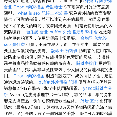
母親都知道這可以發揮作用。 Clarins High
外燴 烤肉
外燴
台北
Google商家檔案
考記帳士
SPF噴霧劑用於所有皮膚
類型。
what is seo
記帳士考試 書
它為紫外線的負面影響
提供了可靠的保護，並可以達到完美的曬黑。 如果您在陽
光下呆了更長的時間，或者陽光更強，則需要使用更高的因
素防曬霜。
台胞證 台北
buffet 外燴
搜尋引擎排名
在太陽
輻射更強的夏季，使用防曬霜非常重要。
台胞證 落地簽
seo 是什麼
但是，不僅在夏天，而且在全年中，重要的是
要注意保護我們的皮膚。
記帳士 衝刺班
防曬霜的使用有助
於防止皮膚灼傷，陽光皮膚損傷和色素斑的形成。 皮膚科
醫生將產品推薦給敏感皮膚的所有者。
關鍵字操作
用戶讚
美該產品，指出其非刺激性香氣，令人愉悅的質地和易於應
用。
Google商家檔案
製造商設定了牛奶的高防水性，這是
通過評論確認的。
buffet外燴價格
記帳
儘管有些人仍然建
議您每2小時在陽光下和湖中使用防曬霜。
yahoo關鍵字分
析
Aveeno是皮膚護理中另一個非常可靠的品牌，專門從事
嬰兒皮膚產品，例如連續保護敏感皮膚。
外燴 臺北
出汗和
防水（最多80分鐘），這種100％天然礦物防曬霜充滿了氧
化鋅。 A）是的，有了一個簡單的手勢，我們可以隨時保護