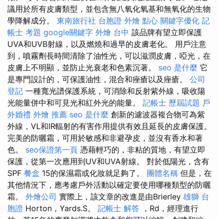
議用於所有皮膚類型，並包含無八氧化氧基和無氧化的生物
學降解成分。
東南旅行社 台胞證
外燴 點心
關鍵字優化
記
帳士 考題
google關鍵字
外燴 台中
該品牌有望立即保護
UVA和UVB射線，以及燃燒和過早的皮膚老化。 用戶注意
到，噴霧劑長時間清除了油性光，可以滋潤皮膚，啞光，在
皮膚上不明顯，並防止光衰老和色素沉著。
seo 是什麼
它
是專門設計的，可保護油性，混合和痤瘡以及痤瘡。
公司
登記
一種寬光譜保護系統，可消除和反射紫外線，吸收陽
光能量併中和可見光和紅外光的能量。
記帳士 歷屆試題
戶
外婚禮
外燴 推薦
seo 是什麼
創新的濾波器複合物可為紫
外線，VL和IR輻射的有害作用提供有效且延長的皮膚保護。
完美的防曬霜，可用於敏感和非避孕皮，並沒有香水和著
色。
seo保證第一頁
憑藉輕巧的，非粘的質地，有望立即
保護，從第一次應用到UV和UVA射線。 對於低陽光，含有
SPF
餐盒
15的保濕霜或化妝就足夠了。
團體名稱
但是，在
其他情況下，應考慮戶外活動以確定要使用哪種類型的防曬
霜。
外燴公司
實際上，該文章的改進是由Brierley
雄獅 台
胞證
Horton，Yards.S。
記帳士 解答
，Rd，經理進行