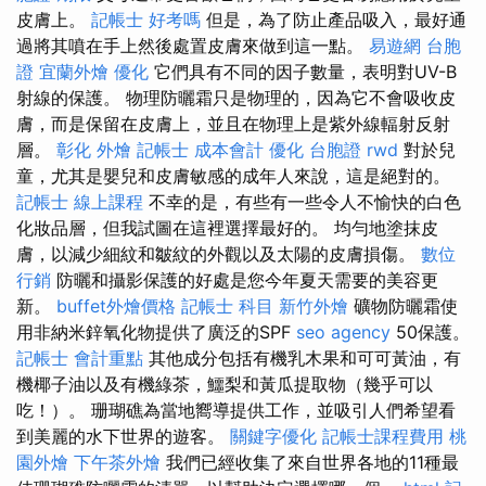
皮膚上。
記帳士 好考嗎
但是，為了防止產品吸入，最好通
過將其噴在手上然後處置皮膚來做到這一點。
易遊網 台胞
證
宜蘭外燴
優化
它們具有不同的因子數量，表明對UV-B
射線的保護。 物理防曬霜只是物理的，因為它不會吸收皮
膚，而是保留在皮膚上，並且在物理上是紫外線輻射反射
層。
彰化 外燴
記帳士 成本會計
優化
台胞證
rwd
對於兒
童，尤其是嬰兒和皮膚敏感的成年人來說，這是絕對的。
記帳士 線上課程
不幸的是，有些有一些令人不愉快的白色
化妝品層，但我試圖在這裡選擇最好的。 均勻地塗抹皮
膚，以減少細紋和皺紋的外觀以及太陽的皮膚損傷。
數位
行銷
防曬和攝影保護的好處是您今年夏天需要的美容更
新。
buffet外燴價格
記帳士 科目
新竹外燴
礦物防曬霜使
用非納米鋅氧化物提供了廣泛的SPF
seo agency
50保護。
記帳士 會計重點
其他成分包括有機乳木果和可可黃油，有
機椰子油以及有機綠茶，鱷梨和黃瓜提取物（幾乎可以
吃！）。 珊瑚礁為當地嚮導提供工作，並吸引人們希望看
到美麗的水下世界的遊客。
關鍵字優化
記帳士課程費用
桃
園外燴
下午茶外燴
我們已經收集了來自世界各地的11種最