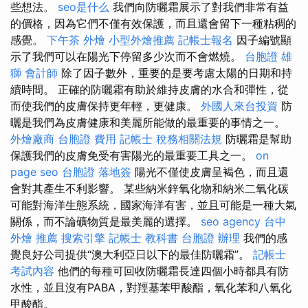
些想法。
seo是什么
我們向防曬霜展示了對我們非常有益
的價格，因為它們不僅有效保護，而且還會留下一種粘稠的
感覺。
下午茶 外燴
小型外燴推薦
記帳士報名
因子編號顯
示了我們可以在陽光下停留多少次而不會燃燒。
台胞證 雄
獅
會計師
除了因子數外，重要的是要考慮太陽的日期和持
續時間。 正確的防曬霜有助於維持皮膚的水合和彈性，從
而使我們的皮膚保持更年輕，更健康。
外國人來台投資
防
曬是我們為皮膚健康和美麗所能做的最重要的事情之一。
外燴廠商
台胞證 費用
記帳士 稅務相關法規
防曬霜是幫助
保護我們的皮膚免受有害陽光的最重要工具之一。
on
page seo
台胞證 落地簽
陽光不僅使皮膚呈褐色，而且還
會對其產生不利影響。 某些納米鋅氧化物和納米二氧化碳
可能對海洋生態系統，國家海洋有害，並且可能是一種大氣
關係，而不論礦物質是最美麗的選擇。
seo agency
台中
外燴 推薦
搜索引擎
記帳士 教科書
台胞證 辦理
我們的感
覺良好公司提供“澳大利亞日以下的最佳防曬霜”。
記帳士
考試內容
他們的每種可回收防曬霜長達四個小時都具有防
水性，並且沒有PABA，對羥基苯甲酸酯，氧化苯和八氧化
甲酸酯。