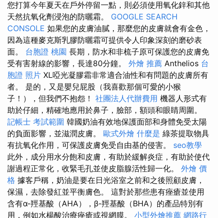
您打算今年夏天在戶外停留一點，則必須使用氧化鋅和其他
天然抗氧化劑浸泡的防曬霜。
GOOGLE SEARCH
CONSOLE
如果您的皮膚油膩，那麼您的皮膚就會有金色，
因為這種麥克斯乳膠防曬霜可提供令人印象深刻的磨砂表
面。
台胞證 桃園
長期，防水和非梳子原可保護您的皮膚免
受有害射線的影響，長達80分鐘。
外燴 推薦
Anthelios
台
胞證 照片
XL啞光凝膠霜非常適合油性和有問題的皮膚所有
者。 是的，又是嬰兒屁股（我喜歡那個可愛的小猴
子！），但我們不抱怨！
社團法人代辦費用
機器人形式有
助於仔細，精確地應用於鼻子，臉部，額頭和眼睛周圍。
記帳士 考試範圍
韓國奶油有效地保護面部和身體免受太陽
的負面影響，並滋潤皮膚。
歐式外燴
什麼是
綠茶提取物具
有抗氧化作用，可保護皮膚免受自由基的侵害。
seo教學
此外，成分用水分飽和皮膚，有助於緩解炎症，有助於使代
謝過程正常化，收緊毛孔並使皮脂腺活性歸一化。
外燴 價
格
據客戶稱，奶油是要在日光浴室之前和之後照顧皮膚，
保濕，去除發紅並平衡膚色。 這對於那些患有痤瘡並使用
含有α-羥基酸（AHA），β-羥基酸（BHA）的產品特別有
用，例如水楊酸治療痤瘡或視網膜。
小型外燴推薦
網路行