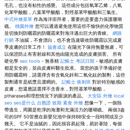
毛孔，也沒有粘性的感覺。 這些成分包括氧苯乙烯，八氧
化苯甲酸酯，八葉苯甲酸酯，對羥基苯甲酸酯和三氯生。
中式外燴菜單
作為海洋崇拜者，重要的是要盡力保護珊瑚
礁。
桃園外燴
您可以通過避免使用這些不愉快的化學物質
並切換到防曬霜的防曬霜來對海洋邁出巨大的青睞。
網路
行銷
不油膩，不會漂白，也不會迅速吸收防曬霜以完成夏
季皮膚的日常工作！
協會成立
在陽光下保持無憂無慮，可
以保證防止有害射線和其他由陽光造成的皮膚損害。 所有
硬化學
seo tools
- 無香精
記帳士 考試日期
- 敏感的皮膚
都是安全的，並由皮膚科醫生批准。 當您的孩子準備好使
用防曬霜時，請選擇含有含氧化鋅和二氧化鈦的製劑，這些
製劑通常是紙漿且濃稠的。
記帳士 衝刺班
對於特別敏感的
皮膚，您還應該選擇不含香水，對羥基苯甲酸酯，
ptharases和理想情況下的眼淚的產品。
大安區 外燴
local
seo
seo是什么
台胞證 效期
素食 外燴
想像一下，一個熱
帶逃生，周圍是乾淨的海灘和充滿活力的珊瑚礁。 兩個3盎
司的SPF 50管應在新嬰兒池中保持BB安全一段時間或至少
幾天。 它不是油膩的，因此很容易起飛，易於著陸，每個