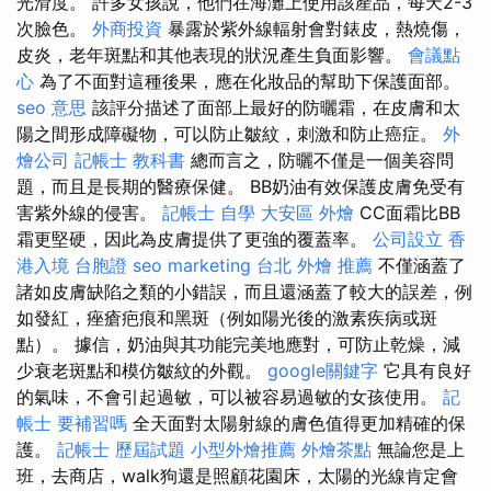
光滑度。 許多女孩說，他們在海灘上使用該產品，每天2-3
次臉色。
外商投資
暴露於紫外線輻射會對錶皮，熱燒傷，
皮炎，老年斑點和其他表現的狀況產生負面影響。
會議點
心
為了不面對這種後果，應在化妝品的幫助下保護面部。
seo 意思
該評分描述了面部上最好的防曬霜，在皮膚和太
陽之間形成障礙物，可以防止皺紋，刺激和防止癌症。
外
燴公司
記帳士 教科書
總而言之，防曬不僅是一個美容問
題，而且是長期的醫療保健。 BB奶油有效保護皮膚免受有
害紫外線的侵害。
記帳士 自學
大安區 外燴
CC面霜比BB
霜更堅硬，因此為皮膚提供了更強的覆蓋率。
公司設立
香
港入境 台胞證
seo marketing
台北 外燴 推薦
不僅涵蓋了
諸如皮膚缺陷之類的小錯誤，而且還涵蓋了較大的誤差，例
如發紅，痤瘡疤痕和黑斑（例如陽光後的激素疾病或斑
點）。 據信，奶油與其功能完美地應對，可防止乾燥，減
少衰老斑點和模仿皺紋的外觀。
google關鍵字
它具有良好
的氣味，不會引起過敏，可以被容易過敏的女孩使用。
記
帳士 要補習嗎
全天面對太陽射線的膚色值得更加精確的保
護。
記帳士 歷屆試題
小型外燴推薦
外燴茶點
無論您是上
班，去商店，walk狗還是照顧花園床，太陽的光線肯定會