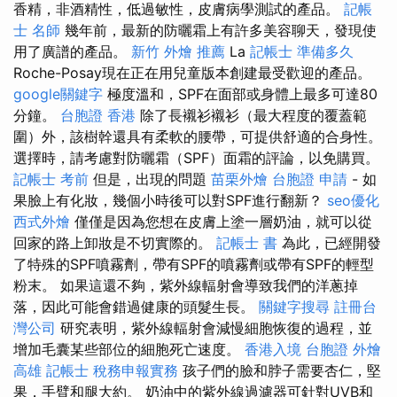
香精，非酒精性，低過敏性，皮膚病學測試的產品。
記帳
士 名師
幾年前，最新的防曬霜上有許多美容聊天，發現使
用了廣譜的產品。
新竹 外燴 推薦
La
記帳士 準備多久
Roche-Posay現在正在用兒童版本創建最受歡迎的產品。
google關鍵字
極度溫和，SPF在面部或身體上最多可達80
分鐘。
台胞證 香港
除了長襯衫襯衫（最大程度的覆蓋範
圍）外，該樹幹還具有柔軟的腰帶，可提供舒適的合身性。
選擇時，請考慮對防曬霜（SPF）面霜的評論，以免購買。
記帳士 考前
但是，出現的問題
苗栗外燴
台胞證 申請
- 如
果臉上有化妝，幾個小時後可以對SPF進行翻新？
seo優化
西式外燴
僅僅是因為您想在皮膚上塗一層奶油，就可以從
回家的路上卸妝是不切實際的。
記帳士 書
為此，已經開發
了特殊的SPF噴霧劑，帶有SPF的噴霧劑或帶有SPF的輕型
粉末。 如果這還不夠，紫外線輻射會導致我們的洋蔥掉
落，因此可能會錯過健康的頭髮生長。
關鍵字搜尋
註冊台
灣公司
研究表明，紫外線輻射會減慢細胞恢復的過程，並
增加毛囊某些部位的細胞死亡速度。
香港入境 台胞證
外燴
高雄
記帳士 稅務申報實務
孩子們的臉和脖子需要杏仁，堅
果，手臂和腿大約。 奶油中的紫外線過濾器可針對UVB和