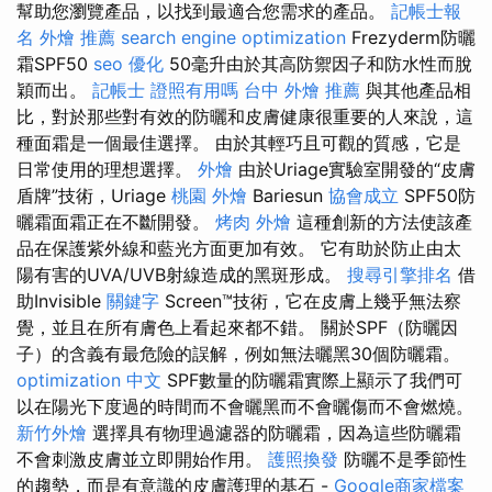
幫助您瀏覽產品，以找到最適合您需求的產品。
記帳士報
名
外燴 推薦
search engine optimization
Frezyderm防曬
霜SPF50
seo 優化
50毫升由於其高防禦因子和防水性而脫
穎而出。
記帳士 證照有用嗎
台中 外燴 推薦
與其他產品相
比，對於那些對有效的防曬和皮膚健康很重要的人來說，這
種面霜是一個最佳選擇。 由於其輕巧且可觀的質感，它是
日常使用的理想選擇。
外燴
由於Uriage實驗室開發的“皮膚
盾牌”技術，Uriage
桃園 外燴
Bariesun
協會成立
SPF50防
曬霜面霜正在不斷開發。
烤肉 外燴
這種創新的方法使該產
品在保護紫外線和藍光方面更加有效。 它有助於防止由太
陽有害的UVA/UVB射線造成的黑斑形成。
搜尋引擎排名
借
助Invisible
關鍵字
Screen™技術，它在皮膚上幾乎無法察
覺，並且在所有膚色上看起來都不錯。 關於SPF（防曬因
子）的含義有最危險的誤解，例如無法曬黑30個防曬霜。
optimization 中文
SPF數量的防曬霜實際上顯示了我們可
以在陽光下度過的時間而不會曬黑而不會曬傷而不會燃燒。
新竹外燴
選擇具有物理過濾器的防曬霜，因為這些防曬霜
不會刺激皮膚並立即開始作用。
護照換發
防曬不是季節性
的趨勢，而是有意識的皮膚護理的基石 -
Google商家檔案