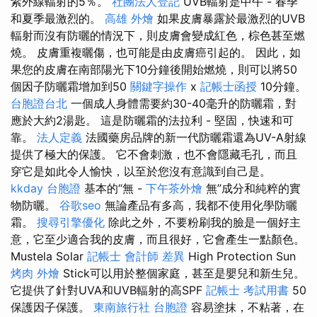
紫外線輻射的5％。
社團法人登記
UVB輻射是中午 - 春季
和夏季最激烈的。
高雄 外燴
如果皮膚暴露於最激烈的UVB
輻射而沒有防曬的情況下，則皮膚會變成紅色，棕色甚至燃
燒。 皮膚重複曬傷，也可能是由皮膚癌引起的。 因此，如
果您的皮膚在南部陽光下10分鐘後開始燃燒，則可以將50
個因子防曬霜增加到50
關鍵字操作
x
記帳士函授
10分鐘。
台胞證台北
一個成人身體需要約30-40毫升的防曬霜，對
應於大約2湯匙。 這是防曬霜的法拉利 - 堅固，快速和可
靠。
法人定義
法國藥房品牌的新一代防曬霜還為UV-A射線
提供了極大的保護。 它不會刺激，也不會隱藏毛孔，而且
穿它是如此令人愉快，以至於您沒有意識到自己是。
kkday 台胞證
基本的“無 -
下午茶外燴
無”成分和純粹的實
物防曬。
谷歌seo
無論產品有多高，我都不使用化學防曬
霜。
搜尋引擎優化
除此之外，不要粉刷我的臉是一個好主
意，它至少適合我的皮膚，而且很好，它會產生一點顏色。
Mustela Solar
記帳士 會計師 差異
High Protection Sun
烤肉 外燴
Stick可以用於整個家庭，甚至是嬰兒和新生兒。
它提供了針對UVA和UVB輻射的高SPF
記帳士 考試用書
50
保護因子保護。
東南旅行社 台胞證
容易塗抹，不粘著，在