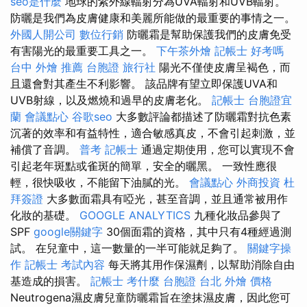
seo是什麼
地球的紫外線輻射分為UVA輻射和UVB輻射。
防曬是我們為皮膚健康和美麗所能做的最重要的事情之一。
外國人開公司
數位行銷
防曬霜是幫助保護我們的皮膚免受
有害陽光的最重要工具之一。
下午茶外燴
記帳士 好考嗎
台中 外燴 推薦
台胞證 旅行社
陽光不僅使皮膚呈褐色，而
且還會對其產生不利影響。 該品牌有望立即保護UVA和
UVB射線，以及燃燒和過早的皮膚老化。
記帳士
台胞證宜
蘭
會議點心
谷歌seo
大多數評論都描述了防曬霜對抗色素
沉著的效率和有益特性，適合敏感真皮，不會引起刺激，並
補償了音調。
普考 記帳士
通過定期使用，您可以實現不會
引起老年斑點或雀斑的簡單，安全的曬黑。 一致性應很
輕，很快吸收，不能留下油膩的光。
會議點心
外商投資
杜
拜簽證
大多數面霜具有啞光，甚至音調，並且通常被用作
化妝的基礎。
GOOGLE ANALYTICS
九種化妝品參與了
SPF
google關鍵字
30個面霜的資格，其中只有4種經過測
試。 在兒童中，這一數量的一半可能就足夠了。
關鍵字操
作
記帳士 考試內容
每天將其用作保濕劑，以幫助消除自由
基造成的損害。
記帳士 考什麼
台胞證 台北
外燴 價格
Neutrogena濕皮膚兒童防曬霜旨在塗抹濕皮膚，因此您可