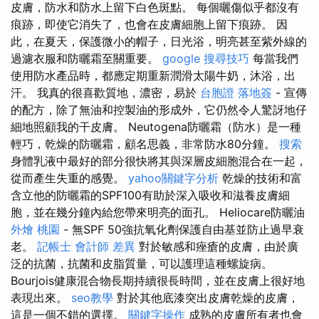
皮膚，防水和防水上留下白色斑點。 每個曬傷似乎都沒有
痕跡，即使它消失了，也會在皮膚細胞上留下痕跡。 因
此，在夏天，保護微小的帽子，日光浴，明亮甚至紫外線的
過濾衣服和防曬霜至關重要。
google 搜尋技巧
每當我們
使用防水產品時，都應定期重新潤滑太陽牛奶，沐浴，出
汗。 我真的很喜歡質地，濃密，易於
台胞證 落地簽
- 宣傳
的配方，除了無油和控製油的形成外，它仍然令人驚訝地仔
細地照顧我的干皮膚。 Neutogena防曬霜（防水）是一種
輕巧，乾燥的防曬霜，顧名思義，非常防水80分鐘。
搜索
身體乳液中最好的部分很快將其與深層皮細胞混合在一起，
從而產生失重的感覺。
yahoo關鍵字分析
乾燥的技術和富
含立他的防曬霜的SPF100有助於深入吸收和滋養皮膚細
胞，並在幾分鐘內給您帶來明亮的面孔。 Heliocare防曬油
外燴 桃園
- 無SPF 50強抗氧化劑保護自由基並防止過早衰
老。
記帳士 會計師 差異
對於敏感和痤瘡的皮膚，由於廣
泛的抗菌，抗菌和皮脂質量，可以護理這種螺旋病。
Bourjois健康混合物長期持續很長時間，並在皮膚上很好地
表現出來。
seo教學
對於其他底漆突出皮膚乾燥的皮膚，
這是一個不錯的選擇。
關鍵字操作
成熟的皮膚所有者也會