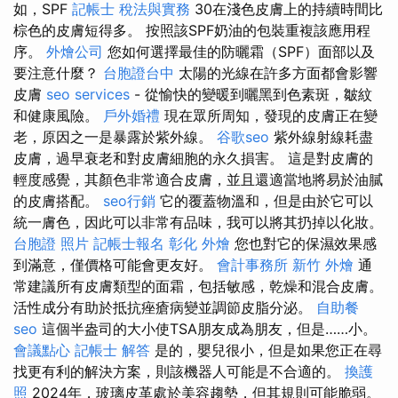
如，SPF
記帳士 稅法與實務
30在淺色皮膚上的持續時間比
棕色的皮膚短得多。 按照該SPF奶油的包裝重複該應用程
序。
外燴公司
您如何選擇最佳的防曬霜（SPF）面部以及
要注意什麼？
台胞證台中
太陽的光線在許多方面都會影響
皮膚
seo services
- 從愉快的變暖到曬黑到色素斑，皺紋
和健康風險。
戶外婚禮
現在眾所周知，發現的皮膚正在變
老，原因之一是暴露於紫外線。
谷歌seo
紫外線射線耗盡
皮膚，過早衰老和對皮膚細胞的永久損害。 這是對皮膚的
輕度感覺，其顏色非常適合皮膚，並且還適當地將易於油膩
的皮膚搭配。
seo行銷
它的覆蓋物溫和，但是由於它可以
統一膚色，因此可以非常有品味，我可以將其扔掉以化妝。
台胞證 照片
記帳士報名
彰化 外燴
您也對它的保濕效果感
到滿意，僅價格可能會更友好。
會計事務所
新竹 外燴
通
常建議所有皮膚類型的面霜，包括敏感，乾燥和混合皮膚。
活性成分有助於抵抗痤瘡病變並調節皮脂分泌。
自助餐
seo
這個半盎司的大小使TSA朋友成為朋友，但是……小。
會議點心
記帳士 解答
是的，嬰兒很小，但是如果您正在尋
找更有利的解決方案，則該機器人可能是不合適的。
換護
照
2024年，玻璃皮革處於美容趨勢，但其規則可能脆弱。