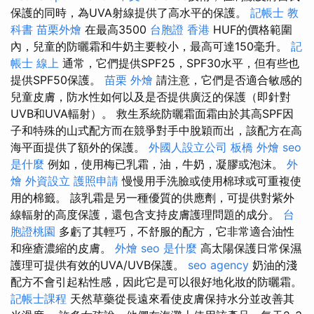
保護的同時，為UVA射線提供了高水平的保護。
記帳士 教
科書
苗栗外燴
在最高3500
台胞證 香港
HUF的價格範圍
內，兒童的防曬霜和牛奶主要較小，最高可達150毫升。
記
帳士 線上
通常，它們提供SPF25，SPF30水平，但有些也
提供SPF50保護。
苗栗 外燴
請注意，它們是否適合敏感的
兒童皮膚，防水性如何以及是否提供廣泛的保護（即針對
UVB和UVA輻射）。 救生系統防曬霜面霜由於其高SPF因
子和特殊的山式配方而在競爭對手中脫穎而出，該配方在高
海平面提供了額外的保護。
外國人設立公司
板橋 外燴
seo
是什麼
例如，使用梅已乳霜，油，牛奶，凝膠或泡沫。
外
燴
外資設立
護照申請
慢慢用手洗臉或使用棉球或可重複使
用的棉籤。 該乳霜是另一種優質的供應劑，可提供對紫外
線輻射的高度保護，還包含支持皮膚護理問題的成分。
台
胞證桃園
多虧了其輕巧，不舒服的配方，它非常適合油性
和痤瘡濃縮的皮膚。
外燴
seo 是什麼
高太陽保護日常保濕
護理可提供有效的UVA/UVB保護。
seo agency
奶油的淺
配方不會引起粘性感，因此它是可以很好地化妝的防曬霜。
記帳士課程
天然草藥從長遠來看使皮膚保持水分並改善其