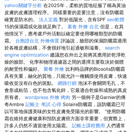
yahoo關鍵字分析
在2025年，柔軟的質地征服了稱為黃油
皮膚的皮膚護理程序。 同樣重要的是要注意，沒有防曬霜
確實是防水的。
法人定義
對於低陽光，含有SPF
seo軟體
15的保濕霜或化妝就足夠了。
素食 外燴 台北
但是，在其
他情況下，應考慮戶外活動以確定要使用哪種類型的防曬
霜。
台胞證台北
外燴佈置
評論說，臉部的保濕防曬霜適用
於各種皮膚結構，不會很好地引起過敏和滋養。
search
engine optimization
建議您在外出之前將其應用於乾淨乾
燥的臉部。 化學和物理過濾器之間的選擇主要取決於個體
的耐受性和偏好。
聚餐 外燴
比利時品牌的Biosolis防曬霜
具有失重，融化的質地，只能允許一種觸摸使用皮膚，快速
吸收並沒有白色的斑點。
網路行銷
泡沫不會關閉毛孔，不
會形成粘箔，也不包含氧化鋅，它最適合乾燥和成熟的真皮
所有者。
wordpress
外燴 烤肉
另一個例子是Garnier的傳
奇Ambre
記帳士 考試 心得
Solaire防曬霜，該防曬霜已可
以可靠地保護美味的女性皮膚免受陽光的影響。 “使用防曬
霜在維持皮膚健康和預防皮膚癌方面非常重要，但實際上，
許多人仍然不適當使用太陽霜。
記帳士課程費用
人們通常