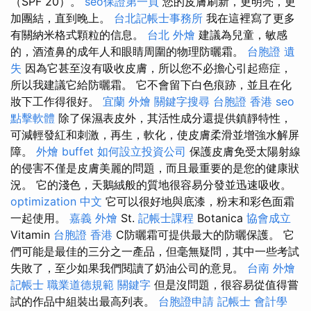
（SPF 20）。
seo保證第一頁
您的皮膚刷新，更明亮，更
加團結，直到晚上。
台北記帳士事務所
我在這裡寫了更多
有關納米格式顆粒的信息。
台北 外燴
建議為兒童，敏感
的，酒渣鼻的成年人和眼睛周圍的物理防曬霜。
台胞證 遺
失
因為它甚至沒有吸收皮膚，所以您不必擔心引起癌症，
所以我建議它給防曬霜。 它不會留下白色痕跡，並且在化
妝下工作得很好。
宜蘭 外燴
關鍵字搜尋
台胞證 香港
seo
點擊軟體
除了保濕表皮外​​，其活性成分還提供鎮靜特性，
可減輕發紅和刺激，再生，軟化，使皮膚柔滑並增強水解屏
障。
外燴 buffet
如何設立投資公司
保護皮膚免受太陽射線
的侵害不僅是皮膚美麗的問題，而且最重要的是您的健康狀
況。 它的淺色，天鵝絨般的質地很容易分發並迅速吸收。
optimization 中文
它可以很好地與底漆，粉末和彩色面霜
一起使用。
嘉義 外燴
St.
記帳士課程
Botanica
協會成立
Vitamin
台胞證 香港
C防曬霜可提供最大的防曬保護。 它
們可能是最佳的三分之一產品，但毫無疑問，其中一些考試
失敗了，至少如果我們閱讀了奶油公司的意見。
台南 外燴
記帳士 職業道德規範
關鍵字
但是沒問題，很容易從值得嘗
試的作品中組裝出最高列表。
台胞證申請
記帳士 會計學