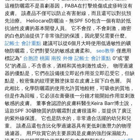
這種防曬霜不是喜劇基因，PABA在打擊燒傷或皮疹時沒有
皮膚。 該產品不僅可以防止有害射線，而且還可以對抗預
先治療。 Heliocare防曬油 - 無SPF 50包含一個有助於抵
抗油性皮膚的基本開發人員。 它不會捏，不會刺激，緻密
的白色奶油提供了非常強烈的保護，因此嬰兒需要什麼。
記帳士 會計重點
建議可以從6個月大時使用低過敏性的礦
物防曬霜，它們對嬰兒的敏感皮膚柔和。
seo教學
僅應用
標記為“
台胞證 桃園
南投 外燴
記帳士 會計重點
0”或“嬰
兒”的產品，不含香水，酒精和其他刺激性成分。 物理過濾
器的優點是，它們在設備後立即起作用並立即忍受它，但缺
點是，較密集的紋理更難塗抹並在皮膚上留下白色層。 與
此相比，化學防曬霜的使用允許質地較輕，可吸收的質地，
但是作為回報，它必須在膏藥後一分鐘才能開始作用並刺激
敏感的皮膚。 董事會認證的皮膚科醫生Keira Barr博士說，
這款SPF 30礦物質的防曬霜對皮膚很溫和，並提供了廣泛
的紫外線保護。 它也是防水的，非常適合活躍的幼兒和兒
童。 該產品還包含比化學過濾器具有更低刺激潛力的物理
過濾器。 用戶欣賞它的主要原因是皮膚的強烈保濕能力。