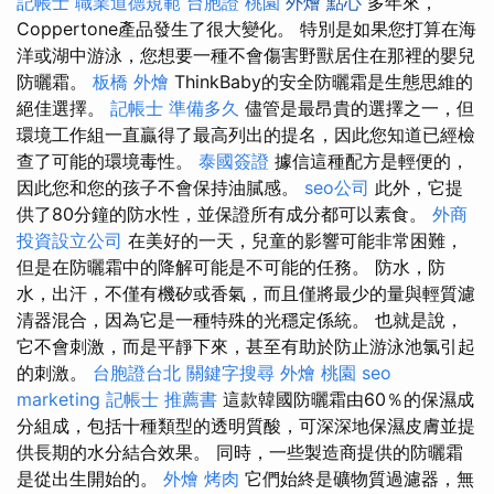
記帳士 職業道德規範
台胞證 桃園
外燴 點心
多年來，
Coppertone產品發生了很大變化。 特別是如果您打算在海
洋或湖中游泳，您想要一種不會傷害野獸居住在那裡的嬰兒
防曬霜。
板橋 外燴
ThinkBaby的安全防曬霜是生態思維的
絕佳選擇。
記帳士 準備多久
儘管是最昂貴的選擇之一，但
環境工作組一直贏得了最高列出的提名，因此您知道已經檢
查了可能的環境毒性。
泰國簽證
據信這種配方是輕便的，
因此您和您的孩子不會保持油膩感。
seo公司
此外，它提
供了80分鐘的防水性，並保證所有成分都可以素食。
外商
投資設立公司
在美好的一天，兒童的影響可能非常困難，
但是在防曬霜中的降解可能是不可能的任務。 防水，防
水，出汗，不僅有機矽或香氣，而且僅將最少的量與輕質濾
清器混合，因為它是一種特殊的光穩定係統。 也就是說，
它不會刺激，而是平靜下來，甚至有助於防止游泳池氯引起
的刺激。
台胞證台北
關鍵字搜尋
外燴 桃園
seo
marketing
記帳士 推薦書
這款韓國防曬霜由60％的保濕成
分組成，包括十種類型的透明質酸，可深深地保濕皮膚並提
供長期的水分結合效果。 同時，一些製造商提供的防曬霜
是從出生開始的。
外燴 烤肉
它們始終是礦物質過濾器，無