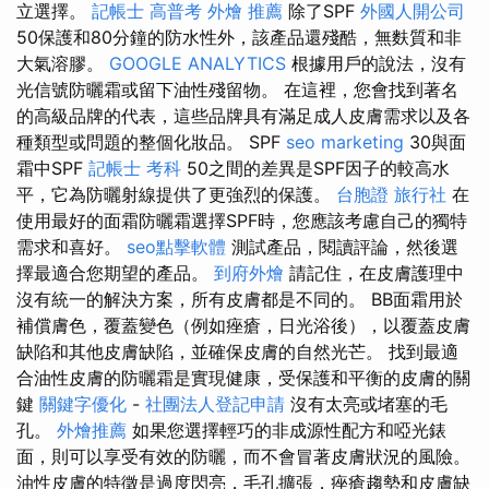
立選擇。
記帳士 高普考
外燴 推薦
除了SPF
外國人開公司
50保護和80分鐘的防水性外，該產品還殘酷，無麩質和非
大氣溶膠。
GOOGLE ANALYTICS
根據用戶的說法，沒有
光信號防曬霜或留下油性殘留物。 在這裡，您會找到著名
的高級品牌的代表，這些品牌具有滿足成人皮膚需求以及各
種類型或問題的整個化妝品。 SPF
seo marketing
30與面
霜中SPF
記帳士 考科
50之間的差異是SPF因子的較高水
平，它為防曬射線提供了更強烈的保護。
台胞證 旅行社
在
使用最好的面霜防曬霜選擇SPF時，您應該考慮自己的獨特
需求和喜好。
seo點擊軟體
測試產品，閱讀評論，然後選
擇最適合您期望的產品。
到府外燴
請記住，在皮膚護理中
沒有統一的解決方案，所有皮膚都是不同的。 BB面霜用於
補償膚色，覆蓋變色（例如痤瘡，日光浴後），以覆蓋皮膚
缺陷和其他皮膚缺陷，並確保皮膚的自然光芒。 找到最適
合油性皮膚的防曬霜是實現健康，受保護和平衡的皮膚的關
鍵
關鍵字優化
-
社團法人登記申請
沒有太亮或堵塞的毛
孔。
外燴推薦
如果您選擇輕巧的非成源性配方和啞光錶
面，則可以享受有效的防曬，而不會冒著皮膚狀況的風險。
油性皮膚的特徵是過度閃亮，毛孔擴張，痤瘡趨勢和皮膚缺