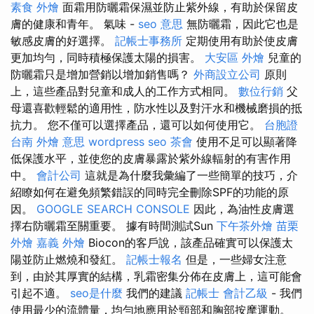
素食 外燴
面霜用防曬霜保濕並防止紫外線，有助於保留皮
膚的健康和青年。 氣味 -
seo 意思
無防曬霜，因此它也是
敏感皮膚的好選擇。
記帳士事務所
定期使用有助於使皮膚
更加均勻，同時積極保護太陽的損害。
大安區 外燴
兒童的
防曬霜只是增加營銷以增加銷售嗎？
外商設立公司
原則
上，這些產品對兒童和成人的工作方式相同。
數位行銷
父
母還喜歡輕鬆的適用性，防水性以及對汗水和機械磨損的抵
抗力。 您不僅可以選擇產品，還可以如何使用它。
台胞證
台南
外燴 意思
wordpress seo
茶會
使用不足可以顯著降
低保護水平，並使您的皮膚暴露於紫外線輻射的有害作用
中。
會計公司
這就是為什麼我彙編了一些簡單的技巧，介
紹瞭如何在避免頻繁錯誤的同時完全刪除SPF的功能的原
因。
GOOGLE SEARCH CONSOLE
因此，為油性皮膚選
擇右防曬霜至關重要。 據有時間測試Sun
下午茶外燴
苗栗
外燴
嘉義 外燴
Biocon的客戶說，該產品確實可以保護太
陽並防止燃燒和發紅。
記帳士報名
但是，一些婦女注意
到，由於其厚實的結構，乳霜密集分佈在皮膚上，這可能會
引起不適。
seo是什麼
我們的建議
記帳士 會計乙級
- 我們
使用最少的流體量，均勻地應用於頸部和胸部按摩運動。