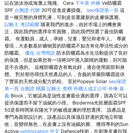
以在游泳池或海灘上飛濺。 Cera
下午茶 外燴
Ve防曬霜
SPF
台胞證 代辦
30可促進皮膚損傷。
seo保證第一頁
這
是一種完整的身體乳液，可剝皮並重建新的皮膚保護層。
記帳士 考試範圍
隨著我們的進步，由於市場上的機會廣
泛，因此我們的選擇非常困難，因此我們預選了最佳防曬
霜。 有運動員，成人，孕婦，兒童，嬰兒和老年人。 專家
發現，大多數基於礦物質的防曬霜不如含有化學活性成分的
防曬霜。
優化 台灣用語
防水防曬霜為水生活動提供了良好
的保護，但是如果您有一項將SPF滴入眼睛的運動，則可能
是不合適的。 這種防曬霜含有氧化鋅，適合使用面部和身
體。 對於那些尋找天然產品的人，含義的草藥防曬霜提供
了豐富的天然成分配方奶粉。 至於Popeye Solar
seo保證
第一頁
台胞證 桃園
記帳士 查榜
外國人成立公司
外燴 嘉
義
Block，它被認為是油性皮膚最合適的選擇，因為它可以
提供保護而不留下油膩的小徑。 Bioderma光胚層面霜SPF
50是長時間呆在陽光下的敏感皮膚的理想選擇。 該產品是
專門為面部設計的，該產品以其保濕且舒適的質地立即吸
收，並變得無色，在皮膚上沒有油膩的層。 獲得專利的Sun
Active
optimization 中文
Defence技術，在刺激皮膚自我