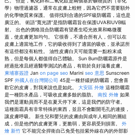
己。 但是，氧化鋅和二氧化鈦是兩個基於礦物質的（非化
學）物理過濾器，通常在皮膚上較輕，因為它們不需要額外
的化學物質來保護。 值得找到合適的SPF級防曬霜，這也是
廣泛的。 術語“寬光譜”是指防曬霜旨在保護UVA和UVB輻
射。 出色的價格混合防曬霜有望產生啞光效果和略微覆
蓋，使皮膚更加均勻。 它很香，不適合所有人，但可以在
皮膚上適當地工作，它的吸收得到了適當的吸收，並承諾所
有這些都沒有粘性。 油性皮膚白天可能需要一點粉末成
熟，但是每個人都值得自己體驗。 Sun Bum防曬霜原件是
經過批准且經過醫學測試的產品，有助於良好滋養皮膚。
柬埔寨簽證
Jan
on page seo
Marini
seo 意思
Sunscreen
SPF
外國人在台灣開公司
45是一種舒緩的防曬霜，您會喜
歡它的皮膚，對我來說也是如此。
大安區 外燴
這種防曬霜
是一種防水產品，可吸收皮膚多餘的脂肪。
南投 外燴
如果
我們是運動員而不是在夏天停下來，這是我們的防守者。
這種面霜具有非常特殊的東西，並且不會斷開毛孔的連接，
讓皮膚呼吸。 新生兒和嬰兒的皮膚由與成年人相同的層組
成，但是他們的皮膚更薄，更脆弱，更容易受到損害。
外
燴 新竹
它不能完全捍衛自己免受包括紫外線在內的外部影