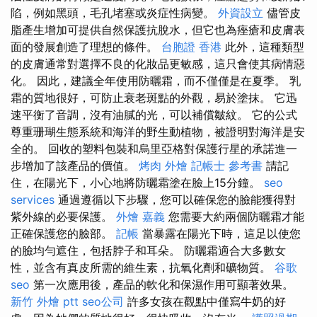
陷，例如黑頭，毛孔堵塞或炎症性病變。
外資設立
儘管皮
脂產生增加可提供自然保護抗脫水，但它也為痤瘡和皮膚表
面的發展創造了理想的條件。
台胞證 香港
此外，這種類型
的皮膚通常對選擇不良的化妝品更敏感，這只會使其病情惡
化。 因此，建議全年使用防曬霜，而不僅僅是在夏季。 乳
霜的質地很好，可防止衰老斑點的外觀，易於塗抹。 它迅
速平衡了音調，沒有油膩的光，可以補償皺紋。 它的公式
尊重珊瑚生態系統和海洋的野生動植物，被證明對海洋是安
全的。 回收的塑料包裝和烏里亞格對保護行星的承諾進一
步增加了該產品的價值。
烤肉 外燴
記帳士 參考書
請記
住，在陽光下，小心地將防曬霜塗在臉上15分鐘。
seo
services
通過遵循以下步驟，您可以確保您的臉能獲得對
紫外線的必要保護。
外燴 嘉義
您需要大約兩個防曬霜才能
正確保護您的臉部。
記帳
當暴露在陽光下時，這足以使您
的臉均勻遮住，包括脖子和耳朵。 防曬霜適合大多數女
性，並含有真皮所需的維生素，抗氧化劑和礦物質。
谷歌
seo
第一次應用後，產品的軟化和保濕作用可顯著效果。
新竹 外燴 ptt
seo公司
許多女孩在觀點中僅寫牛奶的好