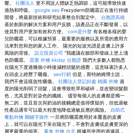
響。
社團法人
更不用說人體缺乏熱調節，這可能導致快速
過熱和呼吸。
google seo
Frezyderm防曬霜正在進行持續
開發，將最新技術和研究結果整合到製定中。
台胞證高雄
基於創新的解決方案和用戶反饋，該產品正在不斷發展，以
使其對用戶更加有效和方便。
com是什麼
有各種各樣的嬰
兒防曬霜，可以根據預算，最重要的服務以及所需的應用方
法來對您和您的家人工作。 陽光的短波光譜是皮膚上許多
風險的背後。
設立投資公司
“我建議在臉部和發線上塗上淺
色防曬霜。
苗栗 外燴
kkday 台胞證
我們大多數人都熟悉
在陽光下度過幾個小時後減輕頭髮的感覺，這意味著許多人
在頭皮上經歷了曬傷。
seo行銷
但是，斯特納姆博士說，
我們不會這樣急性曬傷。
社團法人登記好處
桃園 外燴
過
度的陽光削弱了頭髮，這會導致乾旱和破碎，並改變頭髮顏
色，尤其是對於染色的纖維。 儘管每個人的皮膚都是獨一
無二的，並且首次與奶油的接觸總是值得懷疑的，但低過敏
性產品通常可以最大程度地降低過敏反應的風險。
自助式
餐點外燴
關鍵字操作
一旦將防曬霜應用於未覆蓋的皮膚
上，就可以在陽光下呆在陽光下，不會對皮膚或皮膚更深的
層更嚴重的損害。
素食 外燴 台北
根據所使用的過濾器，