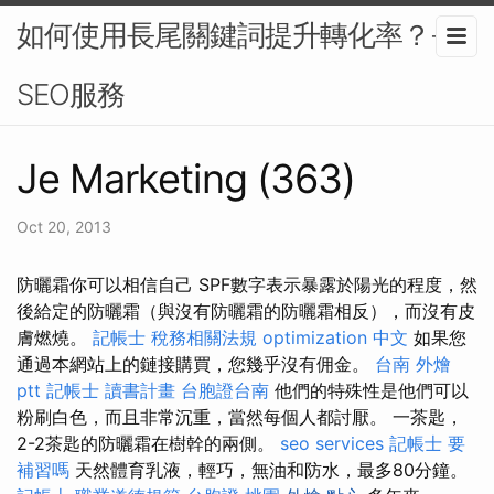
如何使用長尾關鍵詞提升轉化率？-
SEO服務
Je Marketing (363)
Oct 20, 2013
防曬霜你可以相信自己 SPF數字表示暴露於陽光的程度，然
後給定的防曬霜（與沒有防曬霜的防曬霜相反），而沒有皮
膚燃燒。
記帳士 稅務相關法規
optimization 中文
如果您
通過本網站上的鏈接購買，您幾乎沒有佣金。
台南 外燴
ptt
記帳士 讀書計畫
台胞證台南
他們的特殊性是他們可以
粉刷白色，而且非常沉重，當然每個人都討厭。 一茶匙，
2-2茶匙的防曬霜在樹幹的兩側。
seo services
記帳士 要
補習嗎
天然體育乳液，輕巧，無油和防水，最多80分鐘。