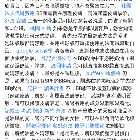
欣賞它，因為它不會強調皺紋，也不會聚集在其中。
社團
法人代辦費用
BB面霜旨在護理皮膚，同時涵蓋皮膚缺陷。
外燴 宜蘭
二合一的化妝品可以使穿著者洗過，節省了時間
和...金錢。
桃園 外燴
如果您是常規的防曬客戶，您會知道
防曬霜以任何形式提供。 清洗BB霜的最舒適方法是凝膠，
泡沫或臉部清潔劑，並用棉球或可重複使用的法蘭絨幫助自
己。
google seo教學
清潔膚色，直到棉球或法蘭絨在其表
面收集奶油層。
登記台灣公司
在BB奶油中不必將奶油（例
如保濕奶油）塗抹。
護照申請
您可以直接將BB霜直接應用
於清潔的皮膚上，最好是在調理後。
buffet外燴價格
但
是，如果您有沒有SPF的BB奶油，則應在塗抹奶油之前先塗
BB奶油。
記帳士 讀書計畫
不，BB霜不比覆蓋瑕疵的底漆
（例如痤瘡，斑點）和覆蓋皮膚更好。 該製劑含有透明質
酸，還可以保護皮膚衰老，通過有用的成分滋潤和滋養牠。
記帳士 考試 難度
新竹 外燴
基於草藥成分的天然化妝品不
是油膩的光，適合不同年齡的女性，可以在眼角附近軟化模
仿皺紋。
關鍵字優化
餐點外燴
搜尋引擎優化
在離開之
前，將奶油塗在清潔臉上是足夠的，所以我們整天提供自