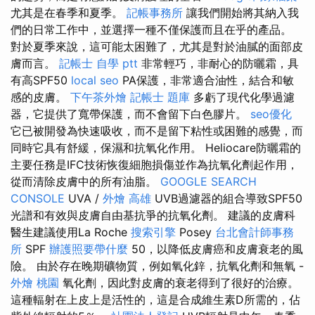
尤其是在春季和夏季。
記帳事務所
讓我們開始將其納入我
們的日常工作中，並選擇一種不僅保護而且在乎的產品。
對於夏季來說，這可能太困難了，尤其是對於油膩的面部皮
膚而言。
記帳士 自學 ptt
非常輕巧，非耐心的防曬霜，具
有高SPF50
local seo
PA保護，非常適合油性，結合和敏
感的皮膚。
下午茶外燴
記帳士 題庫
多虧了現代化學過濾
器，它提供了寬帶保護，而不會留下白色膠片。
seo優化
它已被開發為快速吸收，而不是留下粘性或困難的感覺，而
同時它具有舒緩，保濕和抗氧化作用。 Heliocare防曬霜的
主要任務是IFC技術恢復細胞損傷並作為抗氧化劑起作用，
從而清除皮膚中的所有油脂。
GOOGLE SEARCH
CONSOLE
UVA /
外燴 高雄
UVB過濾器的組合導致SPF50
光譜和有效與皮膚自由基抗爭的抗氧化劑。 建議的皮膚科
醫生建議使用La Roche
搜索引擎
Posey
台北會計師事務
所
SPF
辦護照要帶什麼
50，以降低皮膚癌和皮膚衰老的風
險。 由於存在晚期礦物質，例如氧化鋅，抗氧化劑和無氧 -
外燴 桃園
氧化劑，因此對皮膚的衰老得到了很好的治療。
這種輻射在上皮上是活性的，這是合成維生素D所需的，佔