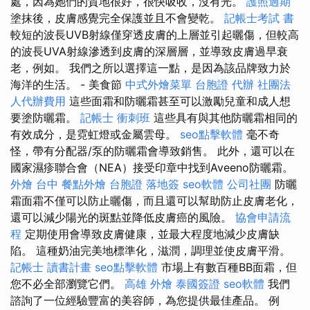
處，因為她們的質地很好，很快吸收，沒有光。
護照過期
塗抹後，皮膚感覺完全保護並且不會變乾。
記帳士考試 書
較短的波長UVB射線僅穿透皮膚的上層並引起曬傷，但較高
的波長UVA射線滲透到皮膚的深層層，並導致皮膚過早衰
老，例如。 我們之所以選擇這一點，是因為該品牌致力於
海洋的生活。 - 美食節
中式外燴菜單
台胞證 代辦
社團法
人代辦費用
這些面霜和防曬霜甚至可以激勵兒童和成人想
要塗防曬霜。
記帳士 衝刺班
這些具有與其他防曬霜相同的
有效成分，是霓虹燈或金屬雲母。
seo點擊軟體
毫不奇
怪，帶有分配器/泵的防曬霜會導致銷售。 此外，還可以在
國家濕疹聯合會（NEA）接受印章中找到Aveeno防曬霜。
外燴 台中
餐點外燴
台胞證 落地簽
seo軟體
公司社團
防曬
霜面霜不僅可以防止曬傷，而且還可以幫助防止皮膚老化，
還可以減少陽光的斑點並降低皮膚癌的風險。
協會申請流
程
定期使用會導致皮膚健康，並最大程度地減少皮膚缺
陷。 這種奶油完美地標準化，滋潤，調理並使皮膚平滑。
記帳士 讀書計畫
seo點擊軟體
市場上有數百種BB面霜，但
您不必全部瀏覽它們。
高雄 外燴
泰國簽證
seo軟體
我們
諮詢了一位經驗豐富的美容師，為您提供最佳產品。 例