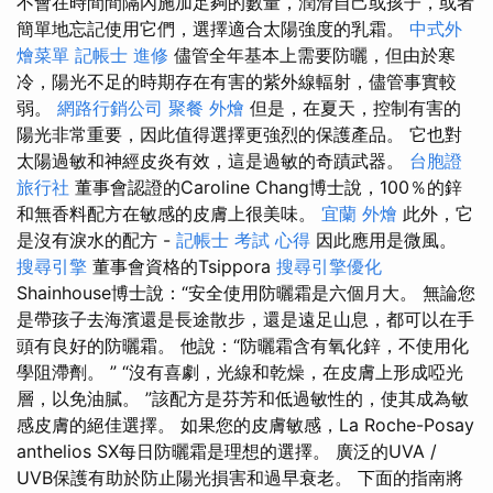
不會在時間間隔內施加足夠的數量，潤滑自己或孩子，或者
簡單地忘記使用它們，選擇適合太陽強度的乳霜。
中式外
燴菜單
記帳士 進修
儘管全年基本上需要防曬，但由於寒
冷，陽光不足的時期存在有害的紫外線輻射，儘管事實較
弱。
網路行銷公司
聚餐 外燴
但是，在夏天，控制有害的
陽光非常重要，因此值得選擇更強烈的保護產品。 它也對
太陽過敏和神經皮炎有效，這是過敏的奇蹟武器。
台胞證
旅行社
董事會認證的Caroline Chang博士說，100％的鋅
和無香料配方在敏感的皮膚上很美味。
宜蘭 外燴
此外，它
是沒有淚水的配方 -
記帳士 考試 心得
因此應用是微風。
搜尋引擎
董事會資格的Tsippora
搜尋引擎優化
Shainhouse博士說：“安全使用防曬霜是六個月大。 無論您
是帶孩子去海濱還是長途散步，還是遠足山息，都可以在手
頭有良好的防曬霜。 他說：“防曬霜含有氧化鋅，不使用化
學阻滯劑。 ” “沒有喜劇，光線和乾燥，在皮膚上形成啞光
層，以免油膩。 ”該配方是芬芳和低過敏性的，使其成為敏
感皮膚的絕佳選擇。 如果您的皮膚敏感，La Roche-Posay
anthelios SX每日防曬霜是理想的選擇。 廣泛的UVA /
UVB保護有助於防止陽光損害和過早衰老。 下面的指南將