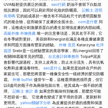
UVA輻射提供廣泛的保護。
seo行銷
奶油不會留下白點並
抵抗磨損，因此可以易於用於化妝的防曬霜。
記帳士 證照
有用嗎
它的組成基於一種含有不同晶粒尺寸的透明質酸形
式的複合物，從而確保了皮膚的全面水合。
com是什麼
同
時，這種成分刺激膠原蛋白的產生並增強皮膚的內部結構。
高級外燴
外燴推薦
唯一的注意事項是，與其名字不同，它
在冬季絕對更好。 美容師和linergist在滿足各種皮膚健康需
求和問題方面擁有豐富的經驗。
外燴 意思
Katarzyna
杜拜
簽證
Srebr是一位經驗豐富的美容學家，而Linergist回答了
有關BB霜最常見的問題。
台北會計師事務所
Tolpa®泥炭
會影響代謝過程，支持上皮再生，防止水分流失，具有抗氧
化劑和皮膚滋養特性。
seo是什么
如果您是始終在戶外的
家庭住宅，那麼您將需要一種像安全性一樣經濟的嬰兒防曬
霜。
外燴 buffet
儘管乍一看，這種選擇雖然很昂貴，但它
以6盎司的瓶子作為兩個包裝出售，使其成為一個不錯的選
擇。
記帳士 會計 書
如果您對氣味特別敏感，那麼您可能
不想節省一點。 它使膚色變成了更平滑的音調，更新鮮和
更明亮。
yahoo關鍵字分析
為皮膚提供舒適的感覺和保護