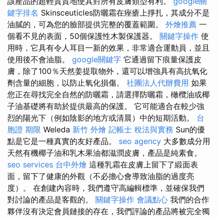
該產品的超輕質質地使其對所有皮膚類型有利。
google關
鍵字排名
Skinsceuticles防曬霜在痤瘡上掙扎，其成分不是
油膩的，可為您的臉部提供完整的覆蓋範圍。
外燴推薦
一
個看不見的表面，50個保護性木製保護器。
關鍵字操作
使
用時，它具有令人耳目一新的效果，非常適合運動員，並且
使用後不會油脂。
google關鍵字
它通過留下痕量保護皮
膚，除了100％天然姜提取物外，還可以增強具有高抗氧化
劑含量的細胞，以防止氧化損傷。
社團法人代辦費用
如果
您正在尋找完全自然的防曬霜，請選擇防曬霜，橄欖油或椰
子油基礎將有助於提供最高的保護。 它可能適合在較少強
烈的陽光下（例如陰影的地方或清晨）中的短期活動。
台
胞證 期限
Weleda
新竹 外燴
記帳士 稅法與實務
Sun的優
點是它是一種真實的友好產品。
seo agency
大多數成分用
天然有機椰子油和乳木果油都滋潤皮膚，產品是純素食。
seo services
台中外燴
這種乳霜在皮膚上留下了緞面表
面，留下了健康的外觀（不必擔心會導致油脂的過度亮
度）。 在創建內容時，我們遵守高編輯標準，並確保我們
對討論的產品是客觀的。
關鍵字操作
會議點心
我們的合作
夥伴沒有決定會員鏈接的存在，我們評論的產品將被完全獨