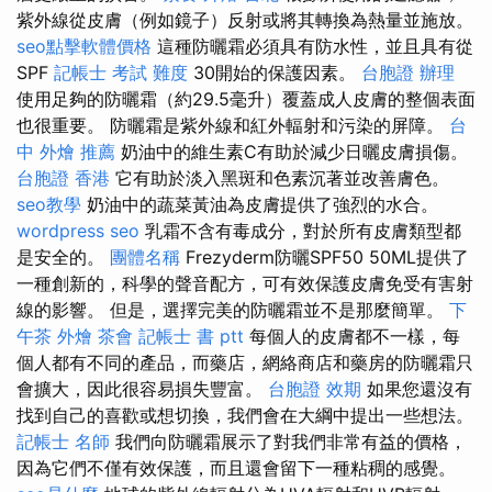
紫外線從皮膚（例如鏡子）反射或將其轉換為熱量並施放。
seo點擊軟體價格
這種防曬霜必須具有防水性，並且具有從
SPF
記帳士 考試 難度
30開始的保護因素。
台胞證 辦理
使用足夠的防曬霜（約29.5毫升）覆蓋成人皮膚的整個表面
也很重要。 防曬霜是紫外線和紅外輻射和污染的屏障。
台
中 外燴 推薦
奶油中的維生素C有助於減少日曬皮膚損傷。
台胞證 香港
它有助於淡入黑斑和色素沉著並改善膚色。
seo教學
奶油中的蔬菜黃油為皮膚提供了強烈的水合。
wordpress seo
乳霜不含有毒成分，對於所有皮膚類型都
是安全的。
團體名稱
Frezyderm防曬SPF50 50ML提供了
一種創新的，科學的聲音配方，可有效保護皮膚免受有害射
線的影響。 但是，選擇完美的防曬霜並不是那麼簡單。
下
午茶 外燴
茶會
記帳士 書 ptt
每個人的皮膚都不一樣，每
個人都有不同的產品，而藥店，網絡商店和藥房的防曬霜只
會擴大，因此很容易損失豐富。
台胞證 效期
如果您還沒有
找到自己的喜歡或想切換，我們會在大綱中提出一些想法。
記帳士 名師
我們向防曬霜展示了對我們非常有益的價格，
因為它們不僅有效保護，而且還會留下一種粘稠的感覺。