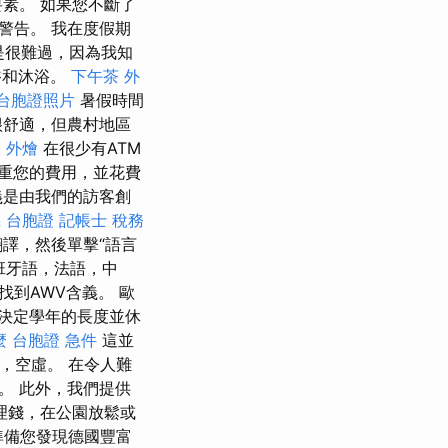
素。 如果您不斷了
警告。 我在度假期
是很難過，因為我知
浴和沐浴。
下午茶 外
台胞證照片
暑假時間
很舒適，但農村地區
 外燴
在很少有ATM
重您的費用，並花費
義是由我們的訪客創
 台胞證
記帳士 稅務
譯，然後單擊“語言
班牙語，法語，中
找到AWV含義。 歐
決定學年的長度並休
麼
台胞證 急件
這並
，空虛。 在令人難
。 此外，我們提供
理錢，在公園放鬆或
準備您發現德國豐富