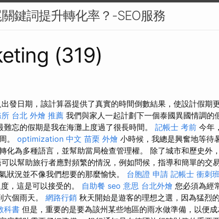
關鍵詞提升轉化率？-SEO服務
eting (319)
入出發日期，該計算器提供了真實的時間倒數結果，使設計假期
務所
台北 外燴 推薦
我們與家人一起計劃下一個泰國異國情調的
最難忘的假期是我在海灘上度過了很長時間。
記帳士 考前
今年
一周。
optimization 中文
苗栗 外燴
小時候，我總是興奮地等待暑
轉化為多種語言，並幫助當局檢查管理權。 除了城市和歷史外
語可以幫助旅行者應對頻繁的情況，例如問候，指導和簡單的交易
氣狀況並不像我們想要的那麼愉快。
台胞證 申請
記帳士 衝刺
溫度，這是可以接受的。
自助餐
seo 意思
台北外燴
您必須為經
到六個雨天。
網路行銷
秋天開始是遊客的理想之選，因為猛烈
教科書
但是，重要的是要為該州某些地區的雨水做準備，以便成