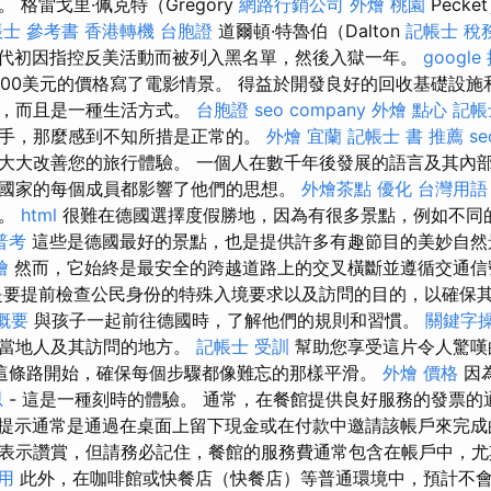
 格雷戈里·佩克特（Gregory
網路行銷公司
外燴 桃園
Peck
士 參考書
香港轉機 台胞證
道爾頓·特魯伯（Dalton
記帳士 稅
50年代初因指控反美活動而被列入黑名單，然後入獄一年。
googl
,000美元的價格寫了電影情景。 得益於開發良好的回收基礎設
慣，而且是一種生活方式。
台胞證
seo company
外燴 點心
記帳
手，那麼感到不知所措是正常的。
外燴 宜蘭
記帳士 書 推薦
s
大大改善您的旅行體驗。 一個人在數千年後發展的語言及其內
國家的每個成員都影響了他們的思想。
外燴茶點
優化 台灣用語
值。
html
很難在德國選擇度假勝地，因為有很多景點，例如不同
普考
這些是德國最好的景點，也是提供許多有趣節目的美妙自
燴
然而，它始終是最安全的跨越道路上的交叉橫斷並遵循交通信
是要提前檢查公民身份的特殊入境要求以及訪問的目的，以確保
概要
與孩子一起前往德國時，了解他們的規則和習慣。
關鍵字
入當地人及其訪問的地方。
記帳士 受訓
幫助您享受這片令人驚嘆
這條路開始，確保每個步驟都像難忘的那樣平滑。
外燴 價格
因
思
- 這是一種刻時的體驗。 通常，在餐館提供良好服務的發票
提示通常是通過在桌面上留下現金或在付款中邀請該帳戶來完
表示讚賞，但請務必記住，餐館的服務費通常包含在帳戶中，
用
此外，在咖啡館或快餐店（快餐店）等普通環境中，預計不