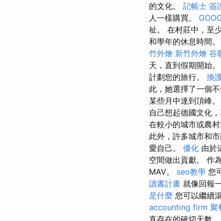
的文化。
記帳士 簽
人一樣購買。
GOOG
祉。 在村莊中，至少
和學年的休息時間。
竹外燴
新竹外燴
谷歌
天，直到假期開始
計劃您的旅行。
換
此，她選擇了一個不
某些月中達到頂峰
自己想起德國文化，
在較小的城市或農村
此外，許多城市和市
愛自己。
優化
由於
空間做出貢獻。 作
MAV。
seo教學
您可
讀書計畫
就像回報一
是什麼
您可以繼續滾
accounting firm
聚
直存在的確切天數。