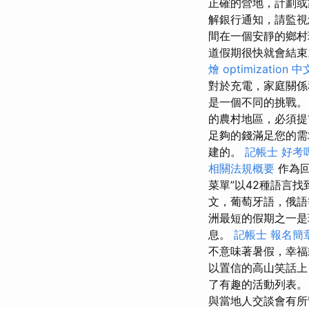
正確的營地，計劃或
解銀行通知，請監視
間在一個安靜的鄉村
道假期很快就會結
燴
optimization 中
對於充電，家庭關係
是一個不同的挑戰
的農村地區，必須提
足夠的錢滿足您的需
建的。
記帳士 好考
相關法規概要
作為回
菜單”以42種語言
文，葡萄牙語，俄
洲最短的假期之一
息。
記帳士 報名簡
不意味著暑假，幸
以置信的高山笑話上
了有趣的活動列表。
與當地人交談會有