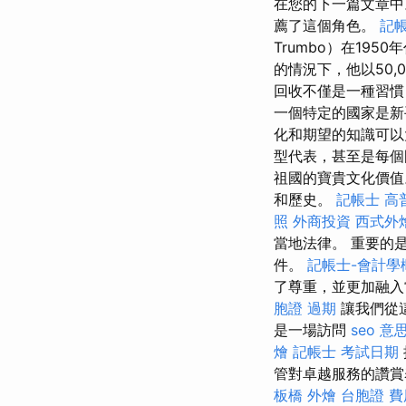
在您的下一篇文章中。
薦了這個角色。
記帳
Trumbo）在19
的情況下，他以50
回收不僅是一種習
一個特定的國家是新
化和期望的知識可以
型代表，甚至是每個
祖國的寶貴文化價
和歷史。
記帳士 高
照
外商投資
西式外
當地法律。 重要的
件。
記帳士-會計學
了尊重，並更加融
胞證 過期
讓我們從
是一場訪問
seo 意
燴
記帳士 考試日期
管對卓越服務的讚賞
板橋 外燴
台胞證 費