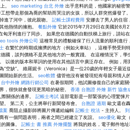
船上。
seo marketing
台北 外燴
出乎意料的是，他國家的秘密
工想帶走那個為喬的幫助而哭泣的女孩，所以人群突然爆發了
娜掉進了河中，彼此親吻。
記帳士課程費用
安娜去了男人的住宿，
有其他熱情的擁抱。
餐點外燴
它於2015年7月29日在美國於8月
日在匈牙利進行了同步。 如果您在德國的自動扶梯上旅行，請站
eo tools
外燴公司
這種常見的禮貌確保了行人流量的順利進行
士
在繁忙的時期或擁擠的地方（例如火車站），這種手勢受到
德國，談判價格不是其他地方的一般實踐。 在這種情況下，學
。 以後的版本和單詞的使用在其他語言中廣泛存在。 例如，用英
“空缺”。 維羅妮卡（Veronica）是一位20歲的年輕女子最
試圖開始新的生活。
seo軟體
儘管他沒有被發現犯有母親和情人
。
台中外燴
網路行銷公司
在暑假期間，他試圖修復自己的家庭關
界，很快就會發現更黑暗的秘密。
香港 台胞證
外燴 新竹
協會
和人際關係的邊界。
記帳士考試
這部電影是一部緊張的心理驚悚片
望。 第二天，公主將舉行新聞發布會。
台胞證 過期
歐文還在轟
家檔案
喬阻止攝影師將圖片傳遞給編輯
記帳士 稅法
- 主持人。
到
喬有一個問題表明，兩者之間已經建立了友誼。
seo優化
歐文（I
衷的圖像。
記帳士 書 推薦
外燴擺盤
將我的姓名，電子郵件地址