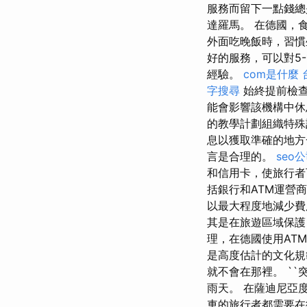
服務而留下一點錢
達羅馬。 在德國，
外面吃晚飯時，習慣
好的服務，可以對5
經驗。
com是什麼
字搜尋
始終提前檢查
能會影響該機構中休
的教學計劃組織特
息以獲取準確的地
言是合理的。
seo
和信用卡，使旅行
括銀行和ATM運營
以最大程度地減少費
其是在旅遊區域保護
理，在德國使用AT
是高度估計的文化規
就不會在那裡。 ``
雨天。 在薩迪尼亞度
車的旅行者都需要在