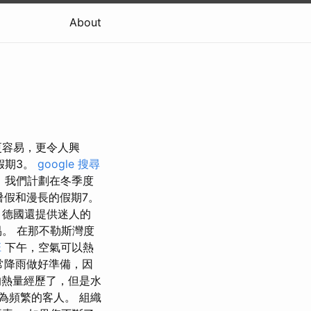
About
更容易，更令人興
假期3。
google 搜尋
，我們計劃在冬季度
假和漫長的假期7。
，德國還提供迷人的
。 在那不勒斯灣度
班
下午，空氣可以熱
常降雨做好準備，因
的熱量經歷了，但是水
為頻繁的客人。 組織