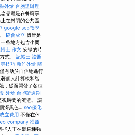
點外燴
台胞證辦理
紀念品還是在餐廳享
禁止在封閉的公共區
中
google seo教學
境。
協會成立
儘管是
一些地方包含小商
記帳士 作文
安靜的時
事方式。
記帳士 證照
 搜尋技巧
新竹外燴
關
僅有助於自信地進行
隨著個人計算機和智
驗，從而開發了各種
投 外燴
台胞證過期
視時間的流逝。 讓
深黑色...
seo優化
成立費用
不僅在休
seo company
護照
有些人正在聽這種強