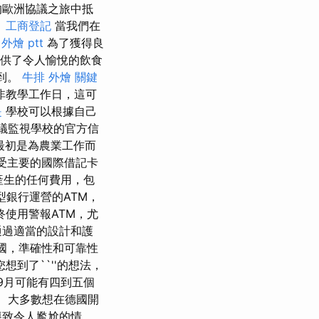
的歐洲協議之旅中抵
。
工商登記
當我們在
外燴 ptt
為了獲得良
提供了令人愉悅的飲食
到。
牛排 外燴
關鍵
非教學工作日，這可
是
學校可以根據自己
議監視學校的官方信
最初是為農業工作而
受主要的國際借記卡
產生的任何費用，包
型銀行運營的ATM，
使用警報ATM，尤
通過適當的設計和護
國，準確性和可靠性
到了``''的想法，
，9月可能有四到五個
。 大多數想在德國開
導致令人尷尬的情