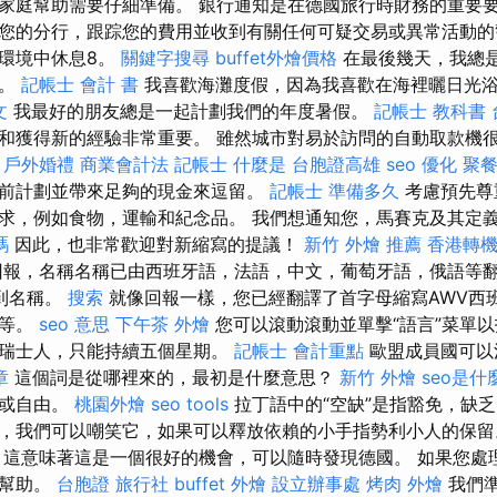
家庭幫助需要仔細準備。 銀行通知是在德國旅行時財務的重要要
您的分行，跟踪您的費用並收到有關任何可疑交易或異常活動的
環境中休息8。
關鍵字搜尋
buffet外燴價格
在最後幾天，我總
束。
記帳士 會計 書
我喜歡海灘度假，因為我喜歡在海裡曬日光
文
我最好的朋友總是一起計劃我們的年度暑假。
記帳士 教科書
和獲得新的經驗非常重要。 雖然城市對易於訪問的自動取款機
。
戶外婚禮
商業會計法 記帳士
什麼是
台胞證高雄
seo 優化
聚餐
前計劃並帶來足夠的現金來逗留。
記帳士 準備多久
考慮預先尊
求，例如食物，運輸和紀念品。 我們想通知您，馬賽克及其定
嗎
因此，也非常歡迎對新縮寫的提議！
新竹 外燴 推薦
香港轉機
報，名稱名稱已由西班牙語，法語，中文，葡萄牙語，俄語等翻
找到名稱。
搜索
就像回報一樣，您已經翻譯了首字母縮寫AWV西
語等。
seo 意思
下午茶 外燴
您可以滾動滾動並單擊“語言”菜單以
是瑞士人，只能持續五個星期。
記帳士 會計重點
歐盟成員國可以
章
這個詞是從哪裡來的，最初是什麼意思？
新竹 外燴
seo是什
福或自由。
桃園外燴
seo tools
拉丁語中的“空缺”是指豁免，缺乏
，我們可以嘲笑它，如果可以釋放依賴的小手指勢利小人的保留
 這意味著這是一個很好的機會，可以隨時發現德國。 如果您處
所幫助。
台胞證 旅行社
buffet 外燴
設立辦事處
烤肉 外燴
我們