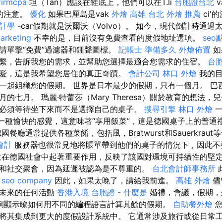
firmcpa
坦（Tan）應該在鞋底上，他們可以在T.li
台胞證台北
v
t的注意。
優化
如果巴厘島是vak
外燴 高雄
台北 外燴 推薦
ci'
會計學
-car假期就是沃爾沃（Volvo）。 如今，現代倒計時通過
arketing
不幸的是，目前沒有免費查看的度假地址選項。
se
請單擊“免費”過濾器和鍾聲圖標。
記帳士 準備多久
外燴佈置
如
繫，告訴我您的需求，並幫助您選擇最適合您需求的住宿。
台胞
愛，這是我希望您居住的真正奇蹟。
會計公司
林口 外燴
我的目
一起組織您的假期。 世界是日本最少的假期，只有一個月。 巴西
的七月。 瑪麗·特蕾莎（Mary Theresa）關於教育的想法，兒
必須等待坐下來而不是選擇自己的桌子。
搜尋引擎
林口 外燴
一
是一種愉快的感覺，這意味著“享用飯菜”，這是德國桌子上的普通
國餐廳通常提供各種菜餚，包括風，Bratwurst和Sauerkrau
會計
服務器也很常見地將賬單帶到他們的桌子的情況下，因此不
在德國社會中起著重要作用，反映了該國對環境可持續性的堅定
和社交聚會，因為延遲被認為是不尊重的。
台北會計師事務所
。
seo company
因此，如果太晚了，請給我前進。
高雄 外燴
儘
於未來的任何活動
香港入境 台胞證
-
什麼是
婚禮，會議，假期，
例顯示瞭如何用不同的編程語言計算其餘的假期。
自助餐外燴
您
將其集成到更大的度假設計系統中。 它通常涉及旅行或從日常