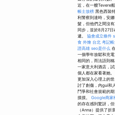
近，在一艘Tevere
帳士放榜
黑色西裝特
利警察到達時，安
髮，但他們之間沒
同步，並於8月27
遞。
協會成立條件
s
食 外燴 台北
考記帳
證高雄
seo是什么
在
一個學年放鬆和充電
相同的，而法語則稱為
一家意大利酒店，
個人都在家看著她
更加深入心理上的世
討了創傷，內gui
鬥爭和社會規範的期
摸摸。
Google商
的存在感到驚訝，但
（Anna）提供了折