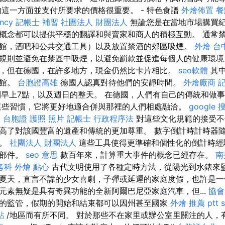
的這一方面並支付所要求的價格很重要。 - 特色食譜
外燴佈置
餐
ncy
記帳士 補習
社團法人 財團法人
無論您是在當地市場購買
概念都可以提供平穩的翻譯和與賣家和商人的積極互動。 通常
館，酒吧和公共交通工具）以及放置禁酒的郊區吸煙。
外燴 台
規則並避免在禁區中吸煙，以避免罰款並促進每個人的健康環
，但在德國，在許多地方，現金仍然比卡片相比。
seo軟體
其中
物館。
台胞證高雄
德國人認真對待他們的安靜時間。
外燴廠商
到早上7點，以及週日的整天。 在德國，人們有自己的傳統和做
這些習慣，它將更好地適合併與那裡的人們相處融洽。
google
t
台胞證 護照 照片
記帳士 行政程序法
對這些文化規範的接受不
高了對該國豐富的遺產和傳統的更加尊重。 數字倒計時計時器
播。
社團法人 財團法人
這些工具使得更準確和個性化的倒計時經
小部件。
seo 意思
數百年來，計算重大事件的概念已經存在。
南
考科
外燴 點心
古代文明使用了各種定時方法，從陽光到水錶來監
夏天，直言不諱的少女喜劇，子彈或延遲的家庭度假，也許是一個
元素無疑是具有奇異功能的全新阿爾巴尼亞家庭汽車，但...
協會
的監管，假期的開始和結束都可以因州甚至國家
外燴 推薦 ptt
點
/地區而有所不同。 對於那些不在家里或辦公室里關注的人，