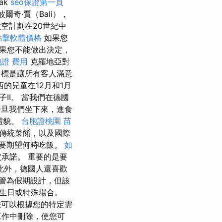
ak
seo保證第一頁
的波爾奇·賈（Bali），
太空計劃在20世紀中
o點擊軟體價格
如果您
果您不能做出決定，
證 費用
克羅地亞對
標是讓所有客人滿意
的兒童在12月和1月
子II。 當我們在德國
旦我們坐下來，進食
禮貌。
台胞證桃園
苗
t等傳統菜餚，以及國際
要期望何時吃飯。
如
承諾。 重要的是要
此外，德國人還喜歡
管為假期設計，但該
生日或特殊場合。
可以根據您的特定需
工作中刪除，使您可