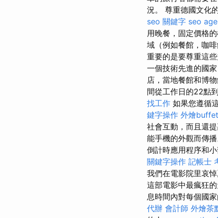
況。 尊重德國文化
seo 關鍵字
seo age
用晚餐，固定價格的
域（例如餐館，咖啡
重要的是要尊重這些
一個技術先進的國家
店，當地餐館和博
間從工作日的22點
找工作
如果您遵循
鍵字操作
外燴buffe
社會互動，而且還提
能手機的外觀而傳
倒計時應用程序和
關鍵字操作
記帳士 
我們在電影院里哀悼
這部電影中最瘋狂的
息時間內對每個國家
代辦
會計師
外燴茶