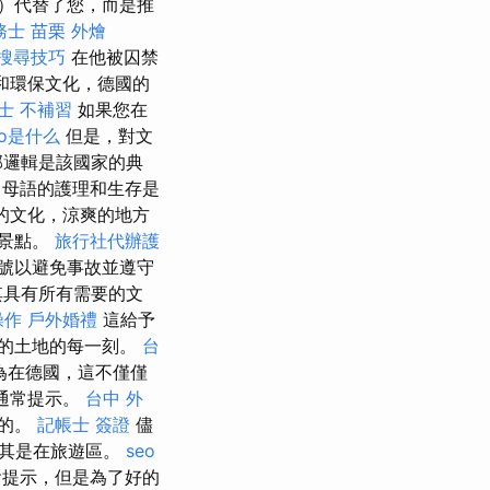
et）代替了您，而是推
務士
苗栗 外燴
e 搜尋技巧
在他被囚禁
施和環保文化，德國的
士 不補習
如果您在
eo是什么
但是，對文
部邏輯是該國家的典
母語的護理和生存是
的文化，涼爽的地方
然景點。
旅行社代辦護
號以避免事故並遵守
其具有所有需要的文
操作
戶外婚禮
這給予
的土地的每一刻。
台
為在德國，這不僅僅
的通常提示。
台中 外
成的。
記帳士 簽證
儘
尤其是在旅遊區。
seo
會提示，但是為了好的