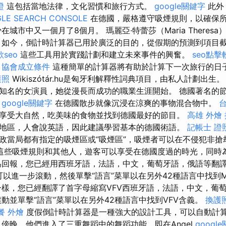
證
這包括當地法律，文化習慣和旅行方式。
google關鍵字
此外
LE SEARCH CONSOLE
在德國，嚴格遵守吸煙規則，以確保
在城市中又一個月了8個月。 瑪麗亞·特蕾莎（Maria Theres
 如今，倒計時計算器已用於廣泛的目的，從假期的預測到項目
seo
這些工具用於實踐計劃和建立未來事件的興奮。
seo點擊
。
協會成立條件
這種簡單的計算器將有助於計算下一次旅行的日
護照
Wikiszótár.hu是匈牙利解釋性詞典項目，由私人計劃出生
知名的女演員，她從漫長而成功的職業生涯開始。 德國著名的
。
google關鍵字
在德國散步就像沉浸在涼爽的事物混合物中。
享受大自然，吃美味的食物並找到德國最好的節目。
高雄 外燴
地區，人會說英語，因此建議學習基本的德國術語。
記帳士 證
政當局都有指定的吸煙區或“吸煙區”，吸煙者可以在不侵犯非搶
這些吸煙規則和其他人，遊客可以享受在德國度過的時光，同時
為回報，您已經用西班牙語，法語，中文，葡萄牙語，俄語等翻
以進一步滾動，然後單擊“語言”菜單以在另外42種語言中找到
樣，您已經翻譯了首字母縮寫VFV西班牙語，法語，中文，葡
動並單擊“語言”菜單以在另外42種語言中找到VFV含義。
換護
餐 外燴
度假倒計時計算器是一種強大的設計工具，可以自動計
 傍晚，他們進入了三重舞蹈中的舞蹈功能，即在Angel
googl