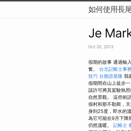
如何使用長尾
Je Mark
Oct 20, 2013
假期的故事 通過輸
奮。
台北記帳士事
技巧
台胞證基隆
我
假期間在山上徒步
該許可將其駕駛執照
自然景觀。 這些術
假村和那不勒斯，天
身到25度，即水的
為它可能在9月下降
仍然溫暖。
記帳士 