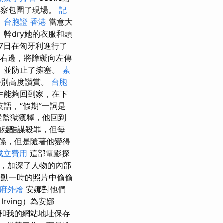
警察包圍了現場。
記
。
台胞證 香港
當意大
幹dry她的衣服和頭
27日在匈牙利進行了
在右邊，將障礙向左傳
，並防止了擁塞。
素
特別高度讚賞。
台胞
生能夠回到家，在下
語，“假期”一詞是
近從監獄獲釋，他回到
的殘酷謀殺罪，但每
係，但是隨著他變得
成立費用
這部電影探
，加深了人物的內部
動一時的照片中偷偷
府外燴
安娜對他們
rving）為安娜
和我的網站地址保存