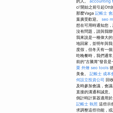
的人。
accounting 
ci'開始之前引起Ot
那麼Vaga
記帳士 
葉廣受歡迎。
seo m
想在可用時通知您，
沒有問題，請與我聯
我來說是一種偉大的
地回家，並明年與我
度假，但冬天有一個月
吃晚餐時，我們通常
前的“古騰胃”發音
栗 外燴
seo tools
德
美食。
記帳士 成本
何設立投資公司
回收
及時參加會議，會議
直接的溝通和誠意
倒計時計算器適用
記帳士 執照
這些示
求調整這些功能，或