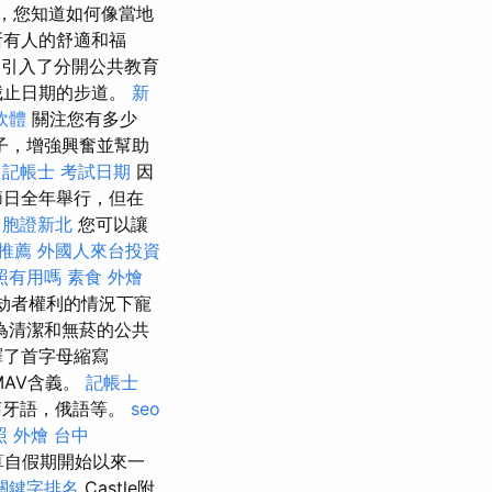
，您知道如何像當地
所有人的舒適和福
a）引入了分開公共教育
截止日期的步道。
新
軟體
關注您有多少
子，增強興奮並幫助
。
記帳士 考試日期
因
節日全年舉行，但在
台胞證新北
您可以讓
 推薦
外國人來台投資
照有用嗎
素食 外燴
劫者權利的情況下寵
為清潔和無菸的公共
譯了首字母縮寫
MAV含義。
記帳士
萄牙語，俄語等。
seo
照
外燴 台中
算自假期開始以來一
e關鍵字排名
Castle附