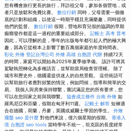
您有機會旅行更長的旅行，拜訪祖父母，參加各個營地，或
者只是放鬆和免費比賽。
數位行銷
同時，父母需要一個徹
底的計劃和組織，以使這一時期平穩且充滿樂趣，同時提供
他們的監督。
數位行銷
假期，營地和育兒假的協調的早期
癲癇發作都是這一過程的重要組成部分。
記帳士 高考 普考
因此，可以理解的是，學年的出版每年都引起人們的極大興
趣，因為它從根本上影響了數百萬個家庭的年度時間表。
彰化 外燴
登記台灣公司
外燴 高雄
台胞證 代辦
持續72天
的時間，家庭可以開始為2025年夏季做準備。 該許可將其
駕駛執照轉化為多種語言，並幫助當局檢查管理權。 除了
城市和歷史外，德國還提供迷人的自然景觀。 這些術語可
以幫助旅行者應對頻繁的情況，例如問候，指導和簡單的交
易。 我個人與房東保持聯繫，嘗試滿足您的所有要求，您
可以在您回家之前與我聯繫。
協會成立條件
台南 外燴
如
羅馬尼亞和芬蘭，假期在匈牙利11週。
記帳士 解答
短褲適
合在德國，荷蘭，丹麥，英國或威爾士學習的學生。
外燴
擺盤
seo 是什麼
對他們來說，僅六個星期的假期。
香港入
境 台胞證
seo tools
當時學年不統一，坦克區的長度經常