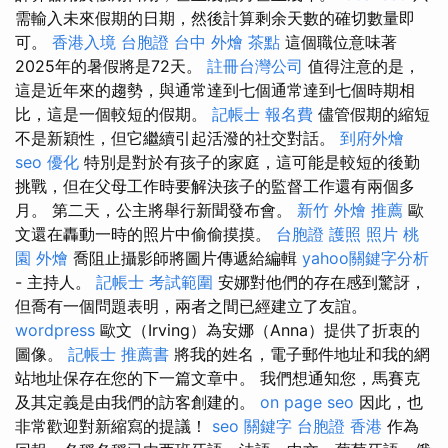
需輸入未來假期的日期，然後計算剩余天數的確切數量即
可。
香港入境 台胞證
台中 外燴 茶點
這個職位意味著
2025年的暑假將是72天。
註冊台灣公司
值得注意的是，
這是近年來的趨勢，與通常達到七個通常達到七個時期相
比，這是一個較短的假期。
記帳士 報名費
儘管假期的縮短
不是新穎性，但它繼續引起活潑的社交對話。
到府外燴
seo 優化
特別是對於有孩子的家庭，這可能是較短的後勤
挑戰，但在父母工作時要解決孩子的監督工作還有兩個多
月。 第二天，公主將舉行新聞發布會。
新竹 外燴 推薦
歐
文還在轟動一時的照片中偷偷摸摸。
台胞證 護照 照片
桃
園 外燴
喬阻止攝影師將圖片傳遞給編輯
yahoo關鍵字分析
- 主持人。
記帳士 考試範圍
安娜對他們的存在感到驚訝，
但喬有一個問題表明，兩者之間已經建立了友誼。
wordpress
歐文（Irving）為安娜（Anna）提供了折衷的
圖像。
記帳士 推薦書
將我的姓名，電子郵件地址和我的網
站地址保存在您的下一篇文章中。 我們想通知您，馬賽克
及其定義是由我們的訪客創建的。
on page seo
因此，也
非常歡迎對新縮寫的提議！
seo 關鍵字
台胞證 香港
作為