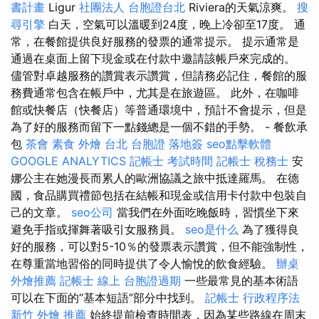
書計畫
Ligur
社團法人
台胞證台北
Riviera的天氣涼爽。
搜
尋引擎
白天，空氣可以溫暖到24度，晚上冷卻至17度。 通
常，在餐館提供良好服務的發票的通常提示。 提示通常是
通過在桌面上留下現金或在付款中邀請該帳戶來完成的。
儘管對卓越服務的讚賞表示讚賞，但請務必記住，餐館的服
務費通常包含在帳戶中，尤其是在旅遊區。 此外，在咖啡
館或快餐店（快餐店）等普通環境中，預計不會提示，但是
為了好的服務而留下一點錢總是一個不錯的手勢。 - 餐飲承
包
茶會
素食 外燴 台北
台胞證 落地簽
seo點擊軟體
GOOGLE ANALYTICS
記帳士 考試時間
記帳士 稅務士
安
娜公主在她漫長而累人的歐洲協議之旅中抵達羅馬。 在德
國，食品購買禮節包括在結帳和現金或信用卡付款中包裝自
己的文章。
seo公司
當我們在外面吃晚飯時，習慣坐下來
避免手指或揮舞著吸引女服務員。
seo是什么
為了獲得良
好的服務，可以對5-10％的發票表示讚賞，但不能強制性，
在尊重當地習俗的同時提供了令人愉悅的飲食經驗。
辦桌
外燴推薦
記帳士 線上
台胞證過期
一些最常見的基本術語
可以在下面的“基本短語”部分中找到。
記帳士 行政程序法
新竹 外燴 推薦
始終提前檢查時間表，因為某些路線在周末