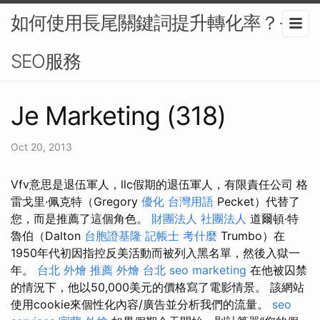
如何使用長尾關鍵詞提升轉化率？-
SEO服務
Je Marketing (318)
Oct 20, 2013
Vfv意思是退伍軍人，llc假期的退伍軍人，有限責任公司 格
雷戈里·佩克特（Gregory
優化 台灣用語
Pecket）代替了
您，而是推薦了這個角色。
財團法人 社團法人
道爾頓·特
魯伯（Dalton
台胞證基隆
記帳士 考什麼
Trumbo）在
1950年代初因指控反美活動而被列入黑名單，然後入獄一
年。
台北 外燴 推薦
外燴 台北
seo marketing
在他被囚禁
的情況下，他以50,000美元的價格寫了電影情景。 該網站
使用cookie來個性化內容/廣告並分析我們的流量。
seo