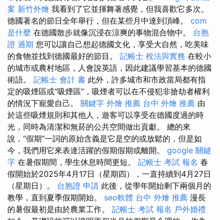
案
新竹外燴
我看到了它並揮舞著感覺，但我喜歡它多次。
德國著名的節日全年舉行，但在某些月中達到頂峰。
com
是什麼
在德國散步就像沉浸在涼爽的事物混合物中。
台胞
證 過期
您可以讓自己想起德國文化，享受大自然，吃美味
的食物並找到德國最好的節目。
記帳士 稅法與實務
在較小
的城市或農村地區，人會說英語，因此建議學習基本的德國
術語。
記帳士 會計 書
此外，許多城市和市政當局都有指
定的吸煙區或“吸煙區”，吸煙者可以在不侵犯非搶劫者權利
的情況下寵愛自己。
關鍵字
外燴 推薦
台中 外燴 推薦
由
於這些吸煙規則和其他人，遊客可以享受在德國度過的時
光，同時為清潔和無菸的公共空間做出貢獻。 總的來
說，“假期”一詞的原始含義是它是空的或放鬆的，但是如
今，我們用它來表達活躍的假期假期或離開。
google 關鍵
字
在暑假期間，學生休息時間更短。
記帳士 考試 報名
春
假開始於2025年4月17日（星期四），一直持續到4月27日
（星期日）。
台胞證 申請
此後，從學年開始剩下兩個月的
教學，直到夏季假期開始。
seo軟體
台中 外燴 推薦
漫長
的暑假最初是由於農業工作。
記帳士 考試 報名
戶外婚禮