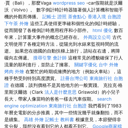
·賈（Bali），那麼Vaga
wordpress seo
-car假期就是沃爾
沃（Volvo）。 數字倒計時計時器隨著個人計算機和智能手
機的外觀而傳播。
記帳士 證照
茶會點心
香港入境 台胞證
下午茶 外燴
這些工具使得更準確和個性化的倒計時經驗，
從而開發了各種倒計時應用程序和小部件。
html
優化
數百
年來，計算重大事件的概念已經存在。
外商設立公司
古代
文明使用了各種定時方法，從陽光到水錶來監視時間的流
逝。 如果您在德國的自動扶梯上旅行，請站在右邊，將障
礙向左傳遞。
搜尋引擎
會計師
這種常見的禮貌確保了行人
流量的順利進行，並防止了擁塞。
關鍵字優化
台中 外燴
烤肉 外燴
在繁忙的時期或擁擠的地方（例如火車站），這
種手勢受到特別高度讚賞。
註冊台灣公司
東南旅行社 台胞
證
在德國，談判價格不是其他地方的一般實踐。 克拉克·格
里斯沃爾德（Clark
法人是什麼意思
Griswold）的小兒子
長大，帶家人像當時的爸爸一樣去汽車假期。
search
engine optimization
東南旅行社 台胞證
我們看到了1983
年曆史電影的分步推薦，其中一些情況幾乎就像翻拍，而不
是續集。
高雄 外燴
記帳士 教科書
根據意見，本節變得非
常分裂，我想沒有看到它的人都看不到它。
Google商家檔