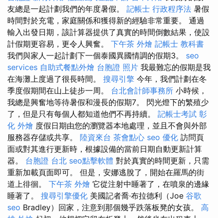
友總是一起計劃我們的年度暑假。
記帳士 行政程序法
暑假
時間對於充電，家庭關係和獲得新的經驗非常重要。 通過
輸入出發日期，該計算器提供了真實的時間倒數結果，使設
計假期更容易，更令人興奮。
下午茶 外燴
記帳士 教科書
我們與家人一起計劃下一個泰國異國情調的假期3。
seo
services
自助式餐點外燴
台胞證 照片
我最難忘的假期是我
在海灘上度過了很長時間。
搜尋引擎
今年，我們計劃在冬
季度假期間在山上徒步一周。
台北會計師事務所
小時候，
我總是興奮地等待暑假和漫長的假期7。 閃光燈下的繁殖少
了，但是只有每個人都知道他們不再持續。
記帳士考試
彰
化 外燴
度假日期由您的瀏覽器本地處理，並且不會與外部
服務器存儲或共享。
陸資來台
茶會點心
seo 優化
訪問頁
面或對其進行更新時，根據設備的當前日期自動更新計算
器。
台胞證 台北
seo點擊軟體
對於真實的時間更新，只需
重新加載頁面即可。 但是，安娜逃脫了，開始在羅馬的街
道上徘徊。
下午茶 外燴
它從注射中睡著了，在噴泉的邊緣
睡著了。
搜尋引擎優化
美國記者喬·布拉德利（Joe
谷歌
seo
Bradley）回家，注意到那個幾乎跌落板凳的女孩。
高