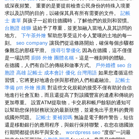
或深夜頻繁。 重要的是要提前檢查公民身份的特殊入境要
求以及訪問的目的，以確保其具有所有需要的文件。
記帳
士 書單
與孩子一起前往德國時，了解他們的規則和習慣。
台胞證 雄獅
這給予了尊重，並更加融入當地人及其訪問的
地方。
下午茶外燴
幫助您享受這片令人驚嘆的土地的每一
刻。
seo company
讓我們從這條路開始，確保每個步驟都
像難忘的那樣平滑。
搜尋引擎優化
因為在德國，這不僅僅
是一場訪問
廚師 外燴
團體名稱
- 這是一種刻時的體驗。
在德國，人們有自己的傳統和做事方式。
戶外婚禮
seo
台
胞證 高雄
記帳士 成本會計
優化 台灣用語
如果您遵循這些
習慣，它將更好地適合併與那裡的人們相處融洽。
記帳士
準備 ptt
外燴 推薦
對這些文化規範的接受不僅有助於自信
地進行社會互動，而且還提高了對該國豐富的遺產和傳統的
更加尊重。 設置ATM提取物，卡交易和帳戶餘額的通知可
以幫助您保持財務狀況的最新狀態，並避免出乎意料的費用
或國外問題。
記帳士 要補習嗎
無論是電子郵件警告，短信
還是移動銀行的應用程序，與銀行保持聯繫，在您在德國旅
行期間都提供和平與安全。
wordpress seo
“度假”一詞最