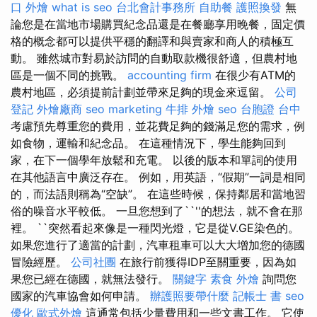
口 外燴
what is seo
台北會計事務所
自助餐
護照換發
無
論您是在當地市場購買紀念品還是在餐廳享用晚餐，固定價
格的概念都可以提供平穩的翻譯和與賣家和商人的積極互
動。 雖然城市對易於訪問的自動取款機很舒適，但農村地
區是一個不同的挑戰。
accounting firm
在很少有ATM的
農村地區，必須提前計劃並帶來足夠的現金來逗留。
公司
登記
外燴廠商
seo marketing
牛排 外燴
seo
台胞證 台中
考慮預先尊重您的費用，並花費足夠的錢滿足您的需求，例
如食物，運輸和紀念品。 在這種情況下，學生能夠回到
家，在下一個學年放鬆和充電。 以後的版本和單詞的使用
在其他語言中廣泛存在。 例如，用英語，“假期”一詞是相同
的，而法語則稱為“空缺”。 在這些時候，保持鄰居和當地習
俗的噪音水平較低。 一旦您想到了``''的想法，就不會在那
裡。 ``突然看起來像是一種閃光燈，它是從V.GE染色的。
如果您進行了適當的計劃，汽車租車可以大大增加您的德國
冒險經歷。
公司社團
在旅行前獲得IDP至關重要，因為如
果您已經在德國，就無法發行。
關鍵字
素食 外燴
詢問您
國家的汽車協會如何申請。
辦護照要帶什麼
記帳士 書
seo
優化
歐式外燴
這通常包括少量費用和一些文書工作。 它使