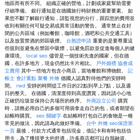
地區而有所不同。 組織正確的營地，計劃或家庭幫助需要
仔細準備。 銀行通知是在德國旅行時財務的重要要素。 如
果您不斷了解銀行通知，請監視您的分行，跟踪您的費用並
收到有關任何可疑交易或異常活動的警告。 通常禁止在封
閉的公共區域（例如餐館，咖啡館，酒吧和公共交通工具）
以及放置禁酒的郊區吸煙。
台胞證申請
重要的是要尊重這
些規則並避免在禁區中吸煙，以避免罰款並促進每個人的健
康環境。
local seo
儘管是一個技術先進的國家，但在德
國，在許多地方，現金仍然比卡片相比。
戶外婚禮
協會成
立費用
其中一些地方包含小商店，當地餐館和博物館。
記
帳士 會計重點
聚餐 外燴
德國人認真對待他們的安靜時
間。
rwd
安靜的時間從工作日的22點到早上7點，以及週
日的整天。 在德國，清潔度得到高度讚賞，因此請小心地
正確扔垃圾並保持公共場所的秩序。
外商設立公司
購買
時，請務必用自己的多個可用袋拿走自己的包，或者期望在
結帳時購買。
seo 關鍵字
在結帳時打包自己的食物是一種
常見的做法，因此請為此做好準備。
台中 外燴
seo保證第
一頁
最後，付款方式通常包括現金，借記卡和有時包括信
用卡，為了獲得更大的舒適，許多商店都可以自我融資。