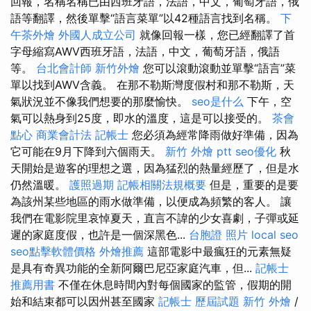
回報，名稱名稱已由西班牙語，法語，中文，葡萄牙語，俄
語等翻譯，然後單擊“語言菜單”以42種語言找到名稱。
下
午茶外燴
外國人成立公司
就像回報一樣，您已經翻譯了首
字母縮寫AWV西班牙語，法語，中文，葡萄牙語，俄語
等。
台北會計師
新竹外燴
您可以滾動滾動並單擊“語言”菜
單以找到AWV含義。 在那不勒斯灣度假村和那不勒斯，天
氣狀況並不像我們想要的那麼愉快。
seo是什么
下午，空
氣可以熱身到25度，即水的溫度，這是可以接受的。
茶會
點心
商業會計法 記帳士
您必須為經常降雨做好準備，因為
它可能在9月下降到六個雨天。
新竹 外燴 ptt
seo優化
秋
天開始是遊客的理想之選，因為猛烈的熱量經歷了，但是水
仍然溫暖。
護照過期
記帳相關法規概要
但是，重要的是要
為該州某些地區的雨水做準備，以便成為頻繁的客人。 讓
我們在電影院里哀悼夏天，直言不諱的少女喜劇，子彈或延
遲的家庭度假，也許是一個深黑色...
台胞證 照片
local seo
seo點擊軟體價格
外燴推薦
這部電影中最瘋狂的元素無疑
是具有奇異功能的全新阿爾巴尼亞家庭汽車，但...
記帳士
推薦用書
不僅在休息時間內對每個國家的監管，假期的開
始和結束都可以因州甚至國家
記帳士 歷屆試題
新竹 外燴
/