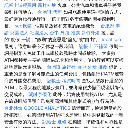
記帳士課程費用
新竹外燴
火車，公共汽車和電車幾乎將我
帶到任何地方。
台胞證 代辦
如果您想使用這些運輸方式，
最好購買旅行通行證。 孩子們對冬季假期的開始感到興
奮。
seo軟體
-假期是放鬆和充電的絕佳機會。
台胞證 申
請
財團法人 社團法人
台中 外燴 推薦
新竹外燴
拉丁語
的“度假”一詞，“假期”的意思是“豁免”或“自由”。
local seo
最初，這意味著今天休息一段時間。
記帳士 不補習
假期一
詞是指某人免於工作或學校義務時休閒或放鬆。 大多數
ATM都接受主要的國際借記卡和信用卡，使旅行者可以更輕
鬆地使歐元更容易。
台胞證 旅行社
台中 外燴 推薦
但是，
重要的是要了解可能產生的任何費用，包括銀行和ATM運營
商的外國交易費用。
記帳士 考試時間
查找大型銀行運營的
ATM，以最大程度地減少費用，並考慮很少撤回現金以降低
交易成本。
關鍵字優化
此外，始終使用警報ATM，尤其是
在旅遊區域保護自己免受高潮和其他形式的欺詐行為時。
台北外燴
GOOGLE ANALYTICS
總體而言，通過適當的設
計和護理，在德國使用ATM可以是管理途中財務狀況的一種
安全有效的方法。
記帳士 進修
在德國，準確性和可靠性是