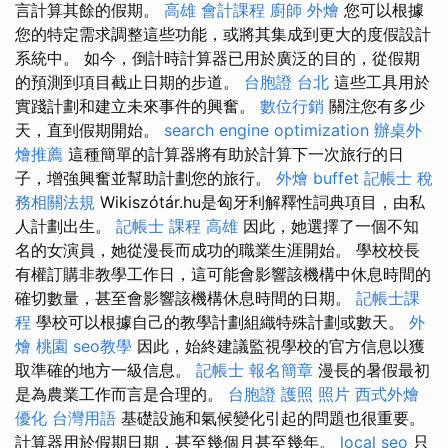
言計算其餘的假期。
高雄 會計課程
廚師 外燴
您可以根據
您的特定需求調整這些功能，或將其集成到更大的度假設計
系統中。 如今，倒計時計算器已用於廣泛的目的，從假期
的預測到項目截止日期的步道。
台胞證 台北
這些工具用於
實踐計劃和建立未來事件的興奮。
數位行銷
關注您有多少
天，直到假期開始。
search engine optimization
辦桌外
燴推薦
這種簡單的計算器將有助於計算下一次旅行的日
子，增強興奮並幫助計劃您的旅行。
外燴 buffet
記帳士 稅
務相關法規
Wikiszótár.hu是匈牙利解釋性詞典項目，由私
人計劃出生。
記帳士 課程 高雄
因此，她選擇了一個不知
名的女演員，她從漫長而成功的職業生涯開始。 學校校長
有權訂購非教學工作日，這可能會影響該機構中休息時間的
確切數量，甚至會影響該機構休息時間的日期。
記帳士課
程
學校可以根據自己的教學計劃組織特殊計劃或數天。
外
燴 桃園
seo教學
因此，始終建議監視學校的官方信息以獲
取準確的地方一級信息。
記帳士 報名簡章
漫長的暑假最初
是為農業工作而言是合理的。
台胞證 護照 照片
西式外燴
優化 台灣用語
基礎設施和氣候變化引起的問題也很重要。
計算器用於假期日期，甚至幾個月甚至幾年。
local seo
只