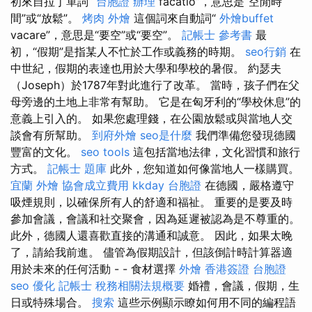
初來自拉丁單詞“
台胞證 辦理
facatio”，意思是“空閒時
間”或“放鬆”。
烤肉 外燴
這個詞來自動詞“
外燴buffet
vacare”，意思是“要空”或“要空”。
記帳士 參考書
最
初，“假期”是指某人不忙於工作或義務的時期。
seo行銷
在
中世紀，假期的表達也用於大學和學校的暑假。 約瑟夫
（Joseph）於1787年對此進行了改革。 當時，孩子們在父
母旁邊的土地上非常有幫助。 它是在匈牙利的“學校休息”的
意義上引入的。 如果您處理錢，在公園放鬆或與當地人交
談會有所幫助。
到府外燴
seo是什麼
我們準備您發現德國
豐富的文化。
seo tools
這包括當地法律，文化習慣和旅行
方式。
記帳士 題庫
此外，您知道如何像當地人一樣購買。
宜蘭 外燴
協會成立費用
kkday 台胞證
在德國，嚴格遵守
吸煙規則，以確保所有人的舒適和福祉。 重要的是要及時
參加會議，會議和社交聚會，因為延遲被認為是不尊重的。
此外，德國人還喜歡直接的溝通和誠意。 因此，如果太晚
了，請給我前進。 儘管為假期設計，但該倒計時計算器適
用於未來的任何活動 - - 食材選擇
外燴
香港簽證 台胞證
seo 優化
記帳士 稅務相關法規概要
婚禮，會議，假期，生
日或特殊場合。
搜索
這些示例顯示瞭如何用不同的編程語