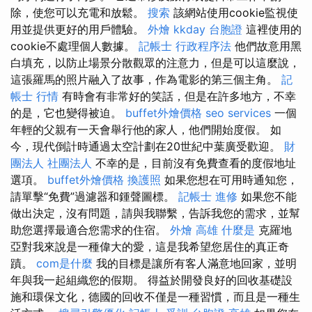
除，使您可以充電和放鬆。
搜索
該網站使用cookie監視使
用並提供更好的用戶體驗。
外燴
kkday 台胞證
這裡使用的
cookie不處理個人數據。
記帳士 行政程序法
他們故意用黑
白填充，以防止場景分散觀眾的注意力，但是可以這麼說，
這張羅馬的照片融入了故事，作為電影的第三個主角。
記
帳士 行情
有時會有非常好的笑話，但是在許多地方，不幸
的是，它也變得被迫。
buffet外燴價格
seo services
一個
年輕的父親有一天會舉行他的家人，他們開始度假。 如
今，現代倒計時通過太空計劃在20世紀中葉廣受歡迎。
財
團法人 社團法人
不幸的是，目前沒有免費查看的度假地址
選項。
buffet外燴價格
換護照
如果您想在可用時通知您，
請單擊“免費”過濾器和鍾聲圖標。
記帳士 進修
如果您不能
做出決定，沒有問題，請與我聯繫，告訴我您的需求，並幫
助您選擇最適合您需求的住宿。
外燴 高雄
什麼是
克羅地
亞對我來說是一種偉大的愛，這是我希望您居住的真正奇
蹟。
com是什麼
我的目標是讓所有客人滿意地回家，並明
年與我一起組織您的假期。 得益於開發良好的回收基礎設
施和環保文化，德國的回收不僅是一種習慣，而且是一種生