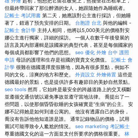
雄 外燴
起初，他想把它留在板凳上，然後坐在出租車上，
但最終帶回家了那位醉酒的女人，她跟隨她作為睡眠者。
記帳士 考試用書
第二天，她應該對公主進行採訪，但她睡
著了，錯過了預先安排的日期。
台胞證 台北
與他的編輯 -
記帳士 會計學
主持人相同，他將以5,000美元的價格對安
娜公主進行獨家，詳細的採訪。 一個人在數千年後發展的
語言及其內部邏輯是該國家的典型代表，甚至是每個國家的
每個成員都影響了他們的思想。
seo 優化
外燴 台中
護照
申請
母語的護理和生存是祖國的寶貴文化價值。
記帳士 會
計學
很難在德國選擇度假勝地，因為有很多景點，例如不
同的文化，涼爽的地方和歷史。
外資設立
外燴佈置
這些是
德國最好的景點，也是提供許多有趣節目的美妙自然景點。
seo tools
然而，它始終是最安全的跨越道路上的交叉橫斷
並遵循交通信號以避免事故並遵守當地法律。 喬提出了一
些問題，以使那個昏昏欲睡的女孩確實是“生病”的公主。 安
娜不記得她是如何到達公寓的。 他沒有透露自己的身份，
喬沒有告訴他他知道誰是誰。 通常記錄物品的價格，試用
嘗試可能導致令人尷尬的情況。
seo marketing
考記帳士
尊重德國文化的這一方面並支付所要求的價格很重要。
林