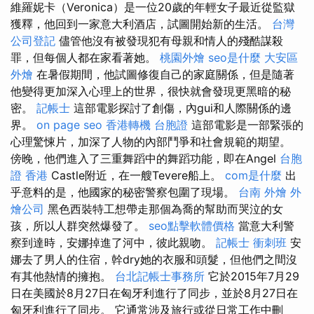
維羅妮卡（Veronica）是一位20歲的年輕女子最近從監獄
獲釋，他回到一家意大利酒店，試圖開始新的生活。
台灣
公司登記
儘管他沒有被發現犯有母親和情人的殘酷謀殺
罪，但每個人都在家看著她。
桃園外燴
seo是什麼
大安區
外燴
在暑假期間，他試圖修復自己的家庭關係，但是隨著
他變得更加深入心理上的世界，很快就會發現更黑暗的秘
密。
記帳士
這部電影探討了創傷，內gui和人際關係的邊
界。
on page seo
香港轉機 台胞證
這部電影是一部緊張的
心理驚悚片，加深了人物的內部鬥爭和社會規範的期望。
傍晚，他們進入了三重舞蹈中的舞蹈功能，即在Angel
台胞
證 香港
Castle附近，在一艘Tevere船上。
com是什麼
出
乎意料的是，他國家的秘密警察包圍了現場。
台南 外燴
外
燴公司
黑色西裝特工想帶走那個為喬的幫助而哭泣的女
孩，所以人群突然爆發了。
seo點擊軟體價格
當意大利警
察到達時，安娜掉進了河中，彼此親吻。
記帳士 衝刺班
安
娜去了男人的住宿，幹dry她的衣服和頭髮，但他們之間沒
有其他熱情的擁抱。
台北記帳士事務所
它於2015年7月29
日在美國於8月27日在匈牙利進行了同步，並於8月27日在
匈牙利進行了同步。 它通常涉及旅行或從日常工作中刪