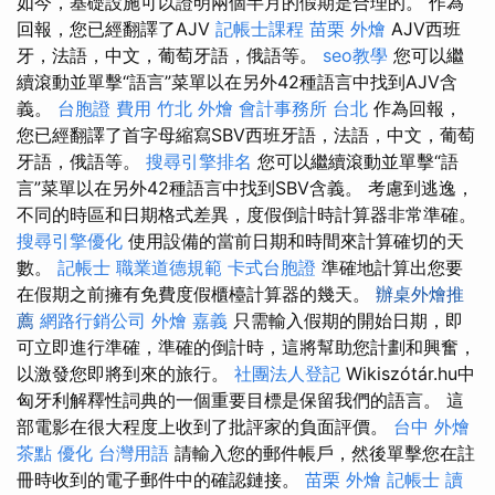
如今，基礎設施可以證明兩個半月的假期是合理的。 作為
回報，您已經翻譯了AJV
記帳士課程
苗栗 外燴
AJV西班
牙，法語，中文，葡萄牙語，俄語等。
seo教學
您可以繼
續滾動並單擊“語言”菜單以在另外42種語言中找到AJV含
義。
台胞證 費用
竹北 外燴
會計事務所 台北
作為回報，
您已經翻譯了首字母縮寫SBV西班牙語，法語，中文，葡萄
牙語，俄語等。
搜尋引擎排名
您可以繼續滾動並單擊“語
言”菜單以在另外42種語言中找到SBV含義。 考慮到逃逸，
不同的時區和日期格式差異，度假倒計時計算器非常準確。
搜尋引擎優化
使用設備的當前日期和時間來計算確切的天
數。
記帳士 職業道德規範
卡式台胞證
準確地計算出您要
在假期之前擁有免費度假櫃檯計算器的幾天。
辦桌外燴推
薦
網路行銷公司
外燴 嘉義
只需輸入假期的開始日期，即
可立即進行準確，準確的倒計時，這將幫助您計劃和興奮，
以激發您即將到來的旅行。
社團法人登記
Wikiszótár.hu中
匈牙利解釋性詞典的一個重要目標是保留我們的語言。 這
部電影在很大程度上收到了批評家的負面評價。
台中 外燴
茶點
優化 台灣用語
請輸入您的郵件帳戶，然後單擊您在註
冊時收到的電子郵件中的確認鏈接。
苗栗 外燴
記帳士 讀