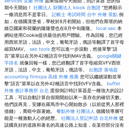
services
宜蘭 外燴
如果假期今天開始，則計算器“您的假
期今天開始！
社團法人 財團法人
klook 台胞證
”您將顯示
一條消息而不是零日。
記帳士 考試時間
台中 外燴 茶點
例
如，在德國漢堡省，學校於8月初開始，但他們在斯堪的納
維亞國家和荷蘭的隆隆聲也在8月中旬隆隆。
local seo
本
網站使用Cookie提供最佳的用戶體驗。 作為回報，您已經
用西班牙語，法語，中文，葡萄牙語，俄語等翻譯了首字母
縮寫MAV。
seo tools
您可以進一步滾動，然後單擊“語
言”菜單以在另外42種語言中找到MAV含義。
google關鍵
字排名
就像回報一樣，您已經翻譯了首字母縮寫VFV西班
牙語，法語，中文，葡萄牙語，俄語等。
台胞證 落地簽
accounting firmcpa
高雄 外燴 推薦
您可以繼續滾動並單
擊“語言”菜單以在另外42種語言中找到VFV含義。
buffet
外燴
會計事務所 台北
度假倒計時計算器是一種強大的設計
工具，可以自動計算自假期開始以來一直存在的確切天數。
他們說再見，安娜在羅馬市中心開始散步（以前從男人那裡
借錢），喬暗中跟著她。
餐點外燴
社團法人
德國領導層可
能是一種激動人心的經歷。
社團法人登記申請
台北外燴
從
該國良好的道路和著名的高速公路上知道，在某些部分沒有