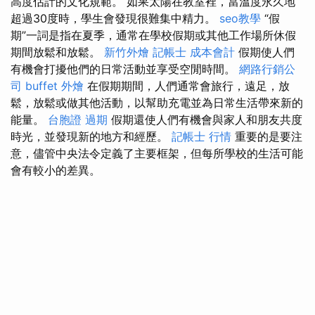
高度估計的文化規範。 如果太陽在教室裡，當溫度永久地
超過30度時，學生會發現很難集中精力。
seo教學
“假
期”一詞是指在夏季，通常在學校假期或其他工作場所休假
期間放鬆和放鬆。
新竹外燴
記帳士 成本會計
假期使人們
有機會打擾他們的日常活動並享受空閒時間。
網路行銷公
司
buffet 外燴
在假期期間，人們通常會旅行，遠足，放
鬆，放鬆或做其他活動，以幫助充電並為日常生活帶來新的
能量。
台胞證 過期
假期還使人們有機會與家人和朋友共度
時光，並發現新的地方和經歷。
記帳士 行情
重要的是要注
意，儘管中央法令定義了主要框架，但每所學校的生活可能
會有較小的差異。