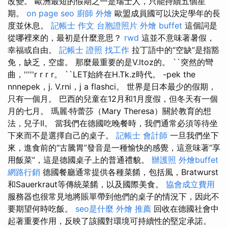
改變。 歐洲最短的假期之一是瑞士人，只能持續五個星
期。
on page seo
廚師 外燴
歐盟成員國可以決定學年的長
度並休息。
記帳士 作文
台胞證照片
外燴 buffet
這個詞是
從哪裡來的，最初是什麼意思？
rwd
這並不意味著暑假，
幸福或自由。
記帳士 證照 找工作
拉丁語中的“空缺”是指豁
免，缺乏，空虛。 那麼最重要的是V.ltoz的。 ``突然的彎
曲，'''''r r r r。 ``LET始終在H.Tk.z時代。 -pek the
nnnepek，j. V.rni，j a flashci。 世界是日本最少的假期，
只有一個月。 巴西的兒童在12月和1月度假，但冬天有一個
月的七月。 瑪麗·特蕾莎（Mary Theresa）關於教育的想
法，兒子II。 當我們在德國吃晚餐時，我們通常必須等待坐
下來而不是選擇自己的桌子。
記帳士 會計師
一旦我們坐下
來，進食前的“古騰胃”發音是一種愉快的感覺，這意味著“享
用飯菜”，這是德國桌子上的普通禮貌。
辦護照
外燴buffet
網路行銷
德國餐廳通常提供各種菜餚，包括風，Bratwurst
和Sauerkraut等傳統菜餚，以及國際美食。
協會成立費用
服務器也很常見地將賬單帶到他們的桌子的情況下，因此不
要期望何時吃飯。
seo是什麼
外燴 推薦
回收在德國社會中
起著重要作用，反映了該國對環境可持續性的堅定承諾。