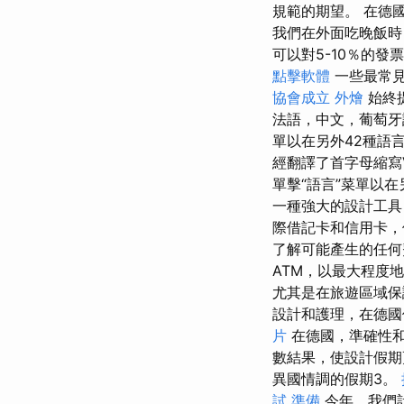
規範的期望。 在德
我們在外面吃晚飯時
可以對5-10％的
點擊軟體
一些最常見
協會成立
外燴
始終
法語，中文，葡萄牙
單以在另外42種語
經翻譯了首字母縮寫
單擊“語言”菜單以在
一種強大的設計工具
際借記卡和信用卡，
了解可能產生的任何
ATM，以最大程度
尤其是在旅遊區域保
設計和護理，在德國
片
在德國，準確性和
數結果，使設計假
異國情調的假期3。
試 準備
今年，我們