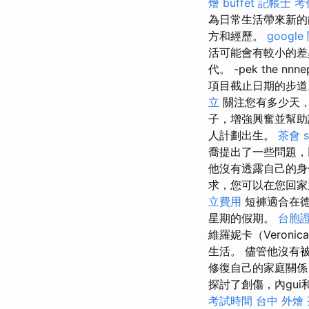
燴 buffet
記帳士 考
為日常生活帶來新
方和經歷。
googl
活可能會有較小的差異。 那
代。 -pek the n
項目截止日期的步
立
關注您有多少天
子，增強興奮並幫
人計劃出生。
茶會
喬提出了一些問題，
他沒有透露自己的身
求，您可以在您回
立費用
短褲適合在
星期的假期。
台胞證
維羅妮卡（Veron
生活。 儘管他沒有
修復自己的家庭關係
探討了創傷，內gu
考試時間
台中 外燴