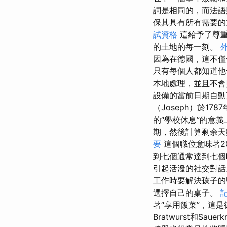
詞是相同的，而法語
保其具有所有需要
試資格
這給予了尊
的土地的每一刻。
因為在德國，這不
只有每個人都知道
本地處理，並且不
設備的當前日期自
（Joseph）於1
的“學校休息”的意
期，然後計算剩余天
要
這個職位意味著2
到七個通常達到七個
引起活潑的社交對
工作時要解決孩子的
選擇自己的桌子。
著“享用飯菜”，這
Bratwurst和Sa