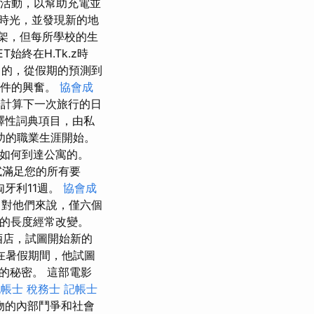
活動，以幫助充電並
時光，並發現新的地
架，但每所學校的生
ET始終在H.Tk.z時
於廣泛的目的，從假期的預測到
事件的興奮。
協會成
計算下一次旅行的日
牙利解釋性詞典項目，由私
功的職業生涯開始。
是如何到達公寓的。
試滿足您的所有要
牙利11週。
協會成
對他們來說，僅六個
的長度經常改變。
利酒店，試圖開始新的
在暑假期間，他試圖
的秘密。 這部電影
帳士 稅務士
記帳士
物的內部鬥爭和社會