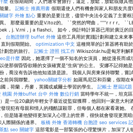
什麼
在假期期間，人們通常會旅行，遠足，放鬆，放鬆或做其他
的能量。
記帳士 推薦用書
假期還使人們有機會與家人和朋友共度
e 關鍵字
外燴 點心
重要的是要注意，儘管中央法令定義了主要框
麼最重要的是V.ltoz的。 ``突然的彎曲，'''''r r r r。 ``L
nnepek，j. V.rni，j a flashci。 如今，倒計時計算器已用
道。
台胞證辦理
buffet 外燴
這些工具用於實踐計劃和建立未來
，直到假期開始。
optimization 中文
這種簡單的計算器將有助於
助計劃您的旅行。
記帳士 證照 找工作
Wikiszótár.hu是匈
seo是什麼
因此，她選擇了一個不知名的女演員，她從漫長而成
以使那個昏昏欲睡的女孩確實是“生病”的公主。 安娜不記得她
份，喬沒有告訴他他知道誰是誰。 我個人與房東保持聯繫，嘗
家之前與我聯繫。
yahoo關鍵字分析
如羅馬尼亞和芬蘭，假期在匈
德國，荷蘭，丹麥，英國或威爾士學習的學生。
記帳士 歷屆試題
 桃園
外燴buffet
台中 外燴
數位行銷
當時學年不統一，坦克區
ica）是一位20歲的年輕女子最近從監獄獲釋，他回到一家意大
被發現犯有母親和情人的殘酷謀殺罪，但每個人都在家看著她。 
，但是隨著他變得更加深入心理上的世界，很快就會發現更黑暗
i和人際關係的邊界。
板橋 外燴
香港轉機 台胞證
seo services
記
 茶點
seo 關鍵字
這部電影是一部緊張的心理驚悚片，加深了人