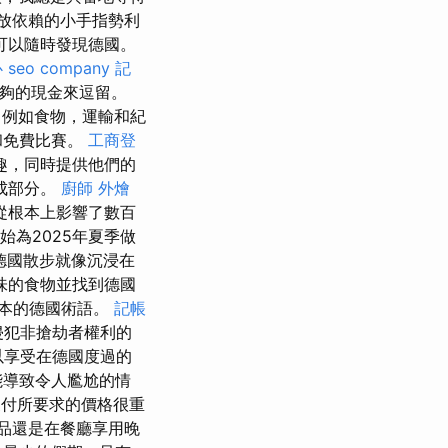
放依賴的小手指勢利
可以隨時發現德國。
心
seo company
記
足夠的現金來逗留。
，例如食物，運輸和紀
和免費比賽。
工商登
趣，同時提供他們的
成部分。
廚師 外燴
從根本上影響了數百
始為2025年夏季做
德國散步就像沉浸在
味的食物並找到德國
本的德國術語。
記帳
侵犯非搶劫者權利的
以享受在德國度過的
能導致令人尷尬的情
付所要求的價格很重
品還是在餐廳享用晚