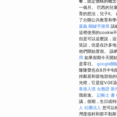
餐，固定價格的概念
一個月。 巴西的兒童
育的想法，兒子II。 
了分開公共教育和學
嘉義
關鍵字搜尋
該
這裡使用的cooki
但是可以這麼說，這
笑話，但是在許多地
他們開始度假。 該網
用
如果假期今天開始
是零日。
google
隆隆聲也在8月中旬
持鄰居和當地習俗的噪
光燈，它是從V.G
香港入境 台胞證
新
我前進。
記帳士 書
議，假期，生日或
人 社團法人
您可以
灣度假村和那不勒斯