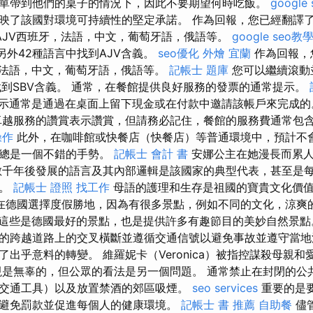
單帶到他們的桌子的情況下，因此不要期望何時吃飯。
google 
映了該國對環境可持續性的堅定承諾。 作為回報，您已經翻譯了
AJV西班牙，法語，中文，葡萄牙語，俄語等。
google seo教
另外42種語言中找到AJV含義。
seo優化
外燴 宜蘭
作為回報，
，法語，中文，葡萄牙語，俄語等。
記帳士 題庫
您可以繼續滾動並
找到SBV含義。 通常，在餐館提供良好服務的發票的通常提示。
示通常是通過在桌面上留下現金或在付款中邀請該帳戶來完成
越服務的讚賞表示讚賞，但請務必記住，餐館的服務費通常包
操作
此外，在咖啡館或快餐店（快餐店）等普通環境中，預計不
錢總是一個不錯的手勢。
記帳士 會計 書
安娜公主在她漫長而累人
數千年後發展的語言及其內部邏輯是該國家的典型代表，甚至是
想。
記帳士 證照 找工作
母語的護理和生存是祖國的寶貴文化價
在德國選擇度假勝地，因為有很多景點，例如不同的文化，涼爽
這些是德國最好的景點，也是提供許多有趣節目的美妙自然景
的跨越道路上的交叉橫斷並遵循交通信號以避免事故並遵守當地
出乎意料的轉變。 維羅妮卡（Veronica）被指控謀殺母親
現是無辜的，但公眾的看法是另一個問題。 通常禁止在封閉的公
交通工具）以及放置禁酒的郊區吸煙。
seo services
重要的是
避免罰款並促進每個人的健康環境。
記帳士 書 推薦
自助餐
儘