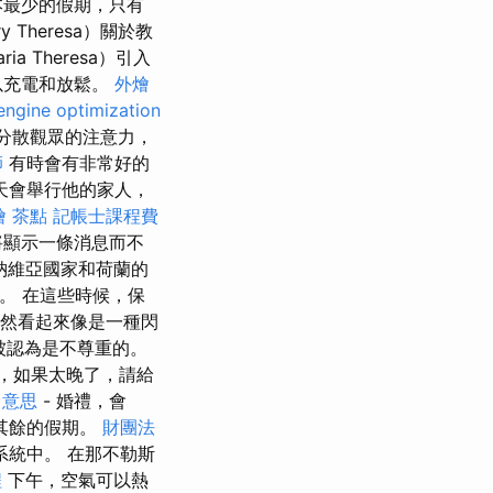
本最少的假期，只有
Theresa）關於教
 Theresa）引入
以充電和放鬆。
外燴
engine optimization
分散觀眾的注意力，
師
有時會有非常好的
天會舉行他的家人，
燴 茶點
記帳士課程費
將顯示一條消息而不
納維亞國家和荷蘭的
驗。 在這些時候，保
突然看起來像是一種閃
被認為是不尊重的。
，如果太晚了，請給
o 意思
- 婚禮，會
其餘的假期。
財團法
統中。 在那不勒斯
程
下午，空氣可以熱