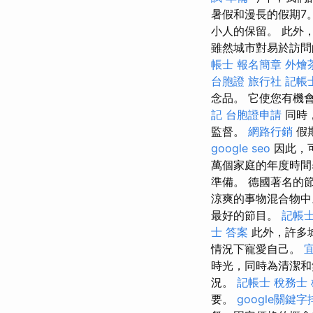
暑假和漫長的假期7
小人的保留。 此外
雖然城市對易於訪問
帳士 報名簡章
外燴
台胞證 旅行社
記帳
念品。 它使您有機
記
台胞證申請
同時
監督。
網路行銷
假
google seo
因此，
萬個家庭的年度時
準備。 德國著名的
涼爽的事物混合物
最好的節目。
記帳士
士 答案
此外，許多
情況下寵愛自己。
時光，同時為清潔和
況。
記帳士 稅務士
要。
google關鍵字