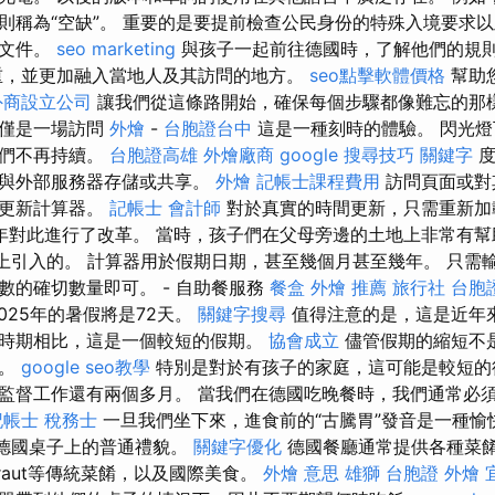
則稱為“空缺”。 重要的是要提前檢查公民身份的特殊入境要求
的文件。
seo marketing
與孩子一起前往德國時，了解他們的規
重，並更加融入當地人及其訪問的地方。
seo點擊軟體價格
幫助
外商設立公司
讓我們從這條路開始，確保每個步驟都像難忘的那
僅僅是一場訪問
外燴
-
台胞證台中
這是一種刻時的體驗。 閃光
他們不再持續。
台胞證高雄
外燴廠商
google 搜尋技巧
關鍵字
度
會與外部服務器存儲或共享。
外燴
記帳士課程費用
訪問頁面或對
動更新計算器。
記帳士 會計師
對於真實的時間更新，只需重新加
787年對此進行了改革。 當時，孩子們在父母旁邊的土地上非常有
義上引入的。 計算器用於假期日期，甚至幾個月甚至幾年。 只需
數的確切數量即可。 - 自助餐服務
餐盒
外燴 推薦
旅行社 台胞
025年的暑假將是72天。
關鍵字搜尋
值得注意的是，這是近年
時期相比，這是一個較短的假期。
協會成立
儘管假期的縮短不
話。
google seo教學
特別是對於有孩子的家庭，這可能是較短的
監督工作還有兩個多月。 當我們在德國吃晚餐時，我們通常必
記帳士 稅務士
一旦我們坐下來，進食前的“古騰胃”發音是一種愉
是德國桌子上的普通禮貌。
關鍵字優化
德國餐廳通常提供各種菜
uerkraut等傳統菜餚，以及國際美食。
外燴 意思
雄獅 台胞證
外燴 