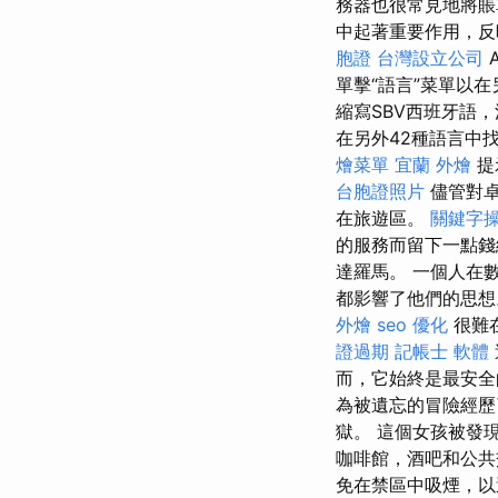
務器也很常見地將賬
中起著重要作用，反
胞證
台灣設立公司
單擊“語言”菜單以在
縮寫SBV西班牙語
在另外42種語言中
燴菜單
宜蘭 外燴
提
台胞證照片
儘管對卓
在旅遊區。
關鍵字
的服務而留下一點
達羅馬。 一個人在
都影響了他們的思
外燴
seo 優化
很難
證過期
記帳士 軟體
而，它始終是最安全
為被遺忘的冒險經歷了
獄。 這個女孩被發
咖啡館，酒吧和公共
免在禁區中吸煙，以