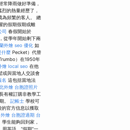
經常降雨做好準備，
猛烈的熱量經歷了，
為頻繁的客人。 總
躍的假期假期或離
公司
春假開始於
，從學年開始剩下兩
蘭外燴
seo 優化
如
是什麼
Pecket）代替
Trumbo）在1950年
外燴
local seo
在他
放鬆或與當地人交談會
報名
這包括當地法
北外燴
台胞證照片
長有權訂購非教學工
日期。
記帳士
學校可
校的官方信息以獲取
 外燴
台胞證過期
台
，學生能夠回到家，
用英語，“假期”一