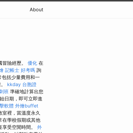
About
德國冒險經歷。
優化
在
燴
記帳士 好考嗎
詢
常包括少量費用和一
確。
kkday 台胞證
衝刺班
準確地計算出您
始日期，即可立即進
點擊軟體
外燴buffet
在教室裡，當溫度永久
常在學校假期或其他
並享受空閒時間。
外