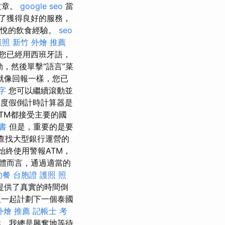
文章。
google seo
當
了獲得良好的服務，
愉悅的飲食經驗。
seo
護照
新竹 外燴 推薦
您已經用西班牙語，
，然後單擊“語言”菜
就像回報一樣，您已
鍵字
您可以繼續滾動並
度假倒計時計算器是
TM都接受主要的國
書
但是，重要的是要
查找大型銀行運營的
始終使用警報ATM，
體而言，通過適當的
助餐
台胞證 護照 照
提供了真實的時間倒
一起計劃下一個泰國
外燴 推薦
記帳士 考
，我總是興奮地等待