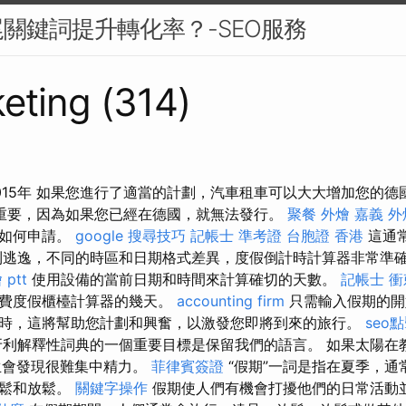
關鍵詞提升轉化率？-SEO服務
eting (314)
015年 如果您進行了適當的計劃，汽車租車可以大大增加您的
關重要，因為如果您已經在德國，就無法發行。
聚餐 外燴
嘉義 外
會如何申請。
google 搜尋技巧
記帳士 準考證
台胞證 香港
這通
到逃逸，不同的時區和日期格式差異，度假倒計時計算器非常準
ptt
使用設備的當前日期和時間來計算確切的天數。
記帳士 
免費度假櫃檯計算器的幾天。
accounting firm
只需輸入假期的開
時，這將幫助您計劃和興奮，以激發您即將到來的旅行。
seo
.hu中匈牙利解釋性詞典的一個重要目標是保留我們的語言。 如果太陽
生會發現很難集中精力。
菲律賓簽證
“假期”一詞是指在夏季，通
放鬆和放鬆。
關鍵字操作
假期使人們有機會打擾他們的日常活動