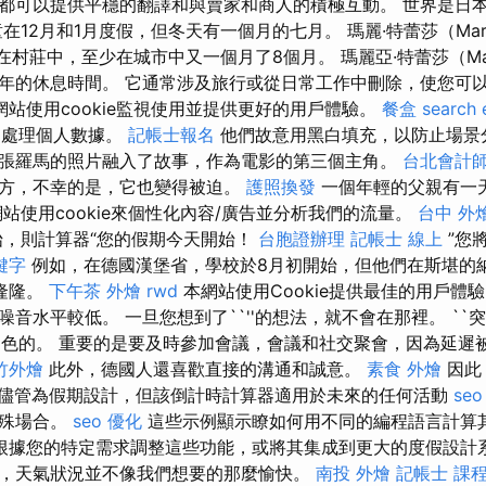
都可以提供平穩的翻譯和與賣家和商人的積極互動。 世界是日
在12月和1月度假，但冬天有一個月的七月。 瑪麗·特蕾莎（Mary 
在村莊中，至少在城市中又一個月了8個月。 瑪麗亞·特蕾莎（Maria
年的休息時間。 它通常涉及旅行或從日常工作中刪除，使您可
網站使用cookie監視使用並提供更好的用戶體驗。
餐盒
search 
e不處理個人數據。
記帳士報名
他們故意用黑白填充，以防止場景
張羅馬的照片融入了故事，作為電影的第三個主角。
台北會計
方，不幸的是，它也變得被迫。
護照換發
一個年輕的父親有一
站使用cookie來個性化內容/廣告並分析我們的流量。
台中 外
，則計算器“您的假期今天開始！
台胞證辦理
記帳士 線上
”您
關鍵字
例如，在德國漢堡省，學校於8月初開始，但他們在斯堪的
隆隆。
下午茶 外燴
rwd
本網站使用Cookie提供最佳的用戶體
音水平較低。 一旦您想到了``''的想法，就不會在那裡。 ``
E染色的。 重要的是要及時參加會議，會議和社交聚會，因為延遲
竹外燴
此外，德國人還喜歡直接的溝通和誠意。
素食 外燴
因此
儘管為假期設計，但該倒計時計算器適用於未來的任何活動
se
特殊場合。
seo 優化
這些示例顯示瞭如何用不同的編程語言計算
根據您的特定需求調整這些功能，或將其集成到更大的度假設計系
，天氣狀況並不像我們想要的那麼愉快。
南投 外燴
記帳士 課