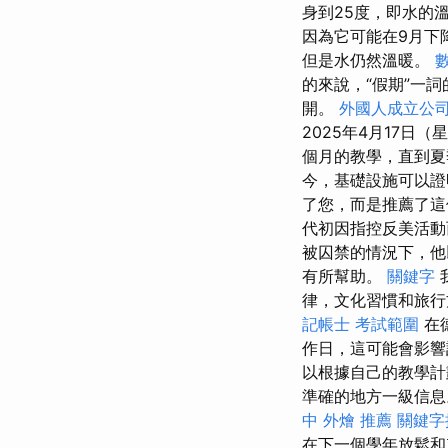
身到25度，即水的
因為它可能在9月下
但是水仍然溫暖。
的來說，“假期”一
開。
外國人成立公
2025年4月17日
個月的教學，直到
今，基礎設施可以證明
了您，而是推薦了
代初因指控反美活動
被囚禁的情況下，他
有所幫助。
關鍵字
律，文化習慣和旅
記帳士 考試範圍
在
作日，這可能會影響
以根據自己的教學
準確的地方一級信
中 外燴 推薦
關鍵字
在下一個學年放鬆和