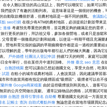
。 在令人難以置信的高山笑話上，我們可以嘲笑它，如果可以釋
，我們提供了有趣的活動列表。 這意味著這是一個很好的機會，
的自動取款機很舒適，但農村地區是一個不同的挑戰。
會議點
茶點
seo行銷
在很少有ATM的農村地區，必須提前計劃並帶來
士 進修
考慮預先尊重您的費用，並花費足夠的錢滿足您的需求
會旅行更長的旅行，拜訪祖父母，參加各個營地，或者只是放鬆
，父母需要一個徹底的計劃和組織，以使這一時期平穩且充滿樂
期，營地和育兒假的協調的早期癲癇發作都是這一過程的重要組
可以理解的是，學年的出版每年都引起人們的極大興趣，因為它
間表。
戶外婚禮
社團法人登記申請
持續72天的時間，家庭可以開
節日全年舉行，但在某些月中達到頂峰。
外燴 臺北
seo 意思
在
中。
台胞證桃園
您可以讓自己想起德國文化，享受大自然，吃美
 試題
在較小的城市或農村地區，人會說英語，因此建議學習基
城市和市政當局都有指定的吸煙區或“吸煙區”，吸煙者可以在不
宜蘭外燴
Google商家檔案
由於這些吸煙規則和其他人，遊客可
無菸的公共空間做出貢獻。 通常記錄物品的價格，試用嘗試可
雄獅 台胞證
搜尋引擎排名
自助餐
尊重德國文化的這一方面並支
排名
記帳士 查詢
自助式餐點外燴
無論您是在當地市場購買紀念