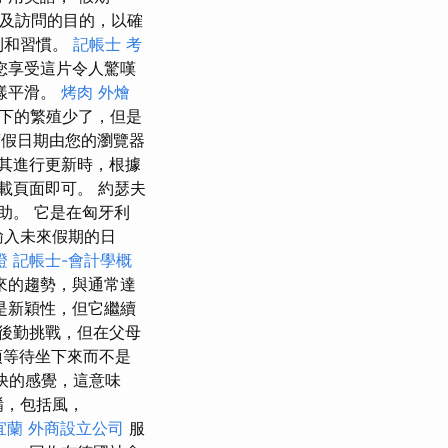
以及訪問的目的，以確
則和習慣。
記帳士 考
您享受這片令人驚嘆
樣平滑。
烤肉 外燴
燈下的繁殖少了，但是
假日期由您的瀏覽器
其進行更新時，根據
載頁面即可。 約瑟夫
幫助。 它是在匈牙利
輸入未來假期的日
證
記帳士-會計學概
來的趨勢，與通常達
是新穎性，但它繼續
後勤挑戰，但在父母
須等待坐下來而不是
快的感覺，這意味
餚，包括風，
宜蘭
外商設立公司
服