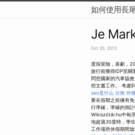
如何使用長尾
Je Mark
Oct 20, 2013
度假冒險，喜劇，2
旅行前獲得IDP至
問您國家的汽車協
些文書工作。 考慮
seo是什么
台南 外燴 
要在假期之前擁有
行準確，準確的倒計
Wikiszótár
地超過30度時，學
工作場所休假期間