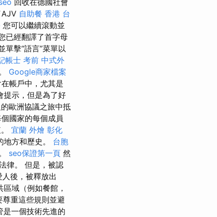
seo
回收在德國社會
AJV
自助餐
香港 台
學
您可以繼續滾動並
您已經翻譯了首字母
單擊“語言”菜單以
記帳士 考前
中式外
的。
Google商家檔案
含在帳戶中，尤其是
會提示，但是為了好
的歐洲協議之旅中抵
每個國家的每個成員
值。
宜蘭 外燴
彰化
的地方和歷史。
台胞
點。
seo保證第一頁
然
法律。 但是，被認
和愛人後，被釋放出
共區域（例如餐館，
要尊重這些規則並避
管是一個技術先進的