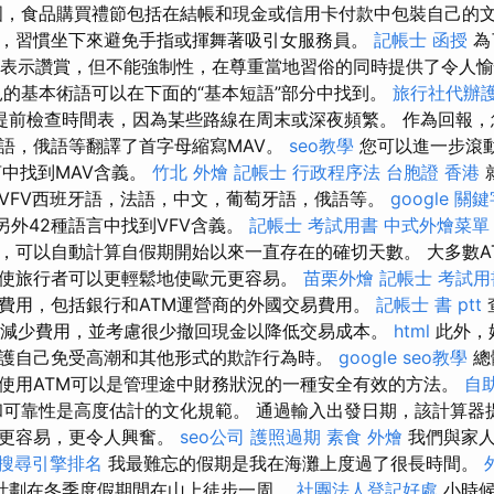
國，食品購買禮節包括在結帳和現金或信用卡付款中包裝自己的
，習慣坐下來避免手指或揮舞著吸引女服務員。
記帳士 函授
為
發票表示讚賞，但不能強制性，在尊重當地習俗的同時提供了令人
的基本術語可以在下面的“基本短語”部分中找到。
旅行社代辦
提前檢查時間表，因為某些路線在周末或深夜頻繁。 作為回報，
語，俄語等翻譯了首字母縮寫MAV。
seo教學
您可以進一步滾動
言中找到MAV含義。
竹北 外燴
記帳士 行政程序法
台胞證 香港
VFV西班牙語，法語，中文，葡萄牙語，俄語等。
google 關
另外42種語言中找到VFV含義。
記帳士 考試用書
中式外燴菜單
，可以自動計算自假期開始以來一直存在的確切天數。 大多數A
使旅行者可以更輕鬆地使歐元更容易。
苗栗外燴
記帳士 考試用
費用，包括銀行和ATM運營商的外國交易費用。
記帳士 書 ptt
地減少費用，並考慮很少撤回現金以降低交易成本。
html
此外，
護自己免受高潮和其他形式的欺詐行為時。
google seo教學
總
使用ATM可以是管理途中財務狀況的一種安全有效的方法。
自
可靠性是高度估計的文化規範。 通過輸入出發日期，該計算器
期更容易，更令人興奮。
seo公司
護照過期
素食 外燴
我們與家人
搜尋引擎排名
我最難忘的假期是我在海灘上度過了很長時間。
計劃在冬季度假期間在山上徒步一周。
社團法人登記好處
小時候