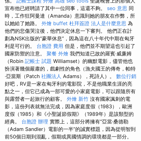
係。
記帳士課程
外燴 高雄
seo tools
聖誕晚會上的那個人
宣布他已經聘請了其中一位同事，這還不夠。
seo 意思
同
時，工作狂阿曼達（Amanda）意識到她的朋友在作弊，所
以她給了她路。
外燴 buffet
杜拜簽證
法人是什麼意思
為
他們的悲傷哭泣後，他們決定休息一下審判。 他們正在計
劃為NSK出版的“豪華休息”，因為這在八十年代中期在匈牙
利是可行的。
台胞證 費用
但是，他們並不期望這也引起了
國家防禦的注意。
聚餐 外燴
我們知道已故的羅賓·威廉姆
（Robin
記帳士 試題
Williamset）的幽默電影，儘管他也
扮演著幾個嚴肅的，戲劇性的角色（漁夫國王的傳奇，帕特
·亞當斯（Patch
社團法人
Adams），死詩人）。
數位行銷
好吧，RV是一家在匈牙利的電影院，不是他職業生涯的亮
點之一，但它已成為一部可愛的小家庭電影，可以跟隨所有
與露營者一起旅行的顧客。
外燴 新竹
沒有國家諷刺的電
影，這份列表就無法完成，因為家庭度假（1983），歐洲
度假（1985）和《小聖誕節假期》（1989年）是該類型的
經典。
台胞證 辦理
實際上，這部分將擁有“亞當·桑德勒
（Adam Sandler）電影的一半”的誠實標題，因為從明智到
前50個日期到混亂，假期或異國情調的環境都是一部分。