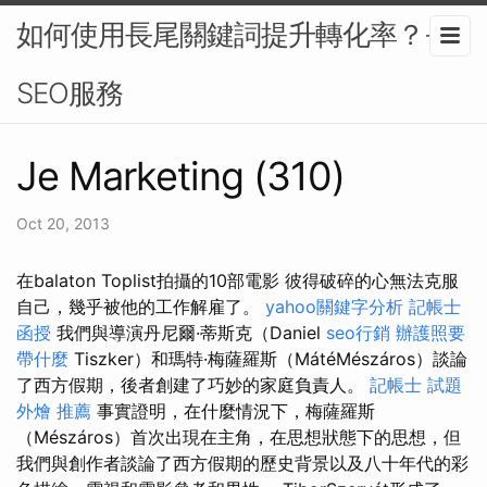
如何使用長尾關鍵詞提升轉化率？-
SEO服務
Je Marketing (310)
Oct 20, 2013
在balaton Toplist拍攝的10部電影 彼得破碎的心無法克服
自己，幾乎被他的工作解雇了。
yahoo關鍵字分析
記帳士
函授
我們與導演丹尼爾·蒂斯克（Daniel
seo行銷
辦護照要
帶什麼
Tiszker）和瑪特·梅薩羅斯（MátéMészáros）談論
了西方假期，後者創建了巧妙的家庭負責人。
記帳士 試題
外燴 推薦
事實證明，在什麼情況下，梅薩羅斯
（Mészáros）首次出現在主角，在思想狀態下的思想，但
我們與創作者談論了西方假期的歷史背景以及八十年代的彩