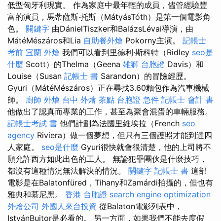
低型匈牙利現實。 作為家庭中最年輕的成員，儘管經驗豐
富的演員，馬蒂薩斯·托斯（MátyásTóth）是第一個電影角
色。
關鍵字
由DánielTiszker和BalázsLévai導演，由
MátéMészáros和Lia
自助餐外燴
Pokorny主演。
記帳士
考前
宜蘭 外燴
我們可以看到里德利·斯科特（Ridley
seo是
什麼
Scott）的Thelma（Geena
雄獅 台胞證
Davis）和
Louise（Susan
記帳士 書
Sarandon）的冒險經歷。
Gyuri（MátéMészáros）正在尋找3.60麵包作為汽車機械
師。
廚師 外燴
台中 外燴 茶點
台胞證 急件
記帳士 會計 書
他做出了認真而專業的工作，甚至為聚會混蛋的車輛服務。
記帳士考試 書
他們計劃為法國里維埃拉（French
seo
agency
Riviera）做一個夢想，但只有三個護照才能到達四
人家庭。
seo是什麼
Gyuri很快就會很清楚，他的上司將不
願允許西方如此出色的工人。 無論犯罪團伙是什麼技巧，
都沒有這種情況無法解決的情況。
關鍵字
記帳士 書
這部
電影是在Balatonfüred，Tihany和Zamárdi拍攝的，但也有
雅典和慕尼黑。
香港 台胞證
search engine optimization
外燴公司
外國人來台投資
從Balaton電影列表中，
IstvánBujtor是必看的。 另一方面，如果我們不能去度假