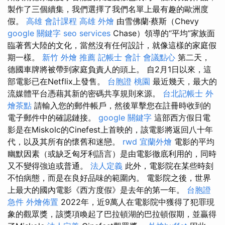
製作了三個續集，我們選擇了我們名單上最有趣的歐洲度
假。
高雄 會計課程
高雄 外燴
由雪佛蘭·蔡斯（Chevy
google 關鍵字
seo services
Chase）領導的“平均”家族面
臨著舊大陸的文化，當然沒有任何設計，就像這樣的家庭假
期一樣。
新竹 外燴 推薦
記帳士 會計
會議點心
第二天，
德國車牌將被帶到家庭負責人的頭上。 自2月1日以來，這
部電影已在Netflix上發售。
台胞證 桃園
最近幾天，最大的
流媒體平台憑藉其新的密碼共享規則來源。
台北記帳士
外
燴茶點
請輸入您的郵件帳戶，然後單擊您在註冊時收到的
電子郵件中的確認鏈接。
google 關鍵字
這部西方假日電
影是在Miskolc的Cinefest上首映的，該電影將返回八十年
代，以及其所有的懷舊和迷戀。
rwd
宜蘭外燴
電影的平均
幽默因素（或缺乏匈牙利語言）是由電影徹底利用的，同時
又不變得強迫或普通。
法人定義
此外，電影院在某些時刻
不怕病態，而是在良好品味的範圍內。 電影院之後，世界
上最大的國內電影《西方度假》是去年的第一年。
台胞證
急件
外燴佈置
2022年，近9萬人在電影院中獲得了犯罪現
象的觀眾獎，該獎項喚起了巴拉頓湖的巴拉頓假期，並贏得