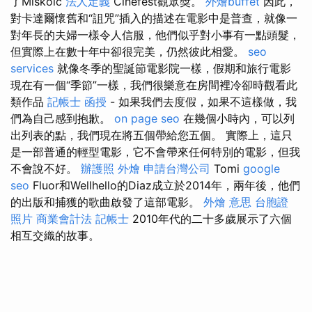
了Miskolc
法人定義
Cinefest觀眾獎。
外燴buffet
因此，
對卡達爾懷舊和“詛咒”插入的描述在電影中是普查，就像一
對年長的夫婦一樣令人信服，他們似乎對小事有一點頭髮，
但實際上在數十年中卻很完美，仍然彼此相愛。
seo
services
就像冬季的聖誕節電影院一樣，假期和旅行電影
現在有一個“季節”一樣，我們很樂意在房間裡冷卻時觀看此
類作品
記帳士 函授
- 如果我們去度假，如果不這樣做，我
們為自己感到抱歉。
on page seo
在幾個小時內，可以列
出列表的點，我們現在將五個帶給您五個。 實際上，這只
是一部普通的輕型電影，它不會帶來任何特別的電影，但我
不會說不好。
辦護照
外燴
申請台灣公司
Tomi
google
seo
Fluor和Wellhello的Diaz成立於2014年，兩年後，他們
的出版和捕獲的歌曲啟發了這部電影。
外燴 意思
台胞證
照片
商業會計法 記帳士
2010年代的二十多歲展示了六個
相互交織的故事。