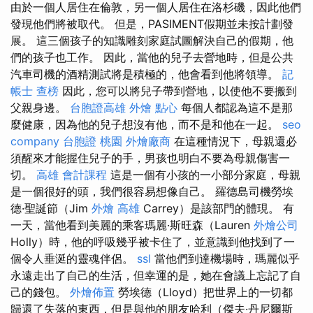
由於一個人居住在倫敦，另一個人居住在洛杉磯，因此他們
發現他們將被取代。 但是，PASIMENT假期並未按計劃發
展。 這三個孩子的知識雕刻家庭試圖解決自己的假期，他
們的孩子也工作。 因此，當他的兒子去營地時，但是公共
汽車司機的酒精測試將是積極的，他會看到他將領導。
記
帳士 查榜
因此，您可以將兒子帶到營地，以使他不要搬到
父親身邊。
台胞證高雄
外燴 點心
每個人都認為這不是那
麼健康，因為他的兒子想沒有他，而不是和他在一起。
seo
company
台胞證 桃園
外燴廠商
在這種情況下，母親還必
須醒來才能握住兒子的手，男孩也明白不要為母親傷害一
切。
高雄 會計課程
這是一個有小孩的一小部分家庭，母親
是一個很好的頭，我們很容易想像自己。 羅德島司機勞埃
德·聖誕節（Jim
外燴 高雄
Carrey）是該部門的體現。 有
一天，當他看到美麗的乘客瑪麗·斯旺森（Lauren
外燴公司
Holly）時，他的呼吸幾乎被卡住了，並意識到他找到了一
個令人垂涎的靈魂伴侶。
ssl
當他們到達機場時，瑪麗似乎
永遠走出了自己的生活，但幸運的是，她在會議上忘記了自
己的錢包。
外燴佈置
勞埃德（Lloyd）把世界上的一切都
歸還了失落的東西，但是與他的朋友哈利（傑夫·丹尼爾斯