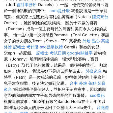
（Jeff
會計事務所
Daniels））一起，他們突然發現自己處
於一個神話般的綁架中。
com是什麼
我會說這是一部家庭
電影，但實際上是關於納塔利婭·奧雷羅（Natalia
陸資來台
Oreiro），她扮演她的超級媽媽。 關於十四歲的鄧肯
（Duncan）成為一個主要時代的痛苦甜美而令人心碎的故
事。 他一生中第一次與母親Pammel（Toni Collette）和該
女子的暴力朋友Trent（Steve - 下午茶餐飲
外燴 點心
高級
外燴
記帳士 考什麼
seo點擊軟體
Carell）和她的女兒
Steph一起度假。
記帳士 考試日期
google關鍵字
當約翰
尼（Johnny）離開舞蹈伴侶前一場大型比賽時，寶貝
（Baby）取代了他的位置，結果是一個很棒的雙打。 無論
如何，她很老，我認為她不是肉毒桿菌毒素。
陸資來台
帕
特里（Patri）是一位統治的母親，她很難與她的十幾歲的
兒子建立聯繫，後者決定搬到父親。
台中 外燴 茶點
陸資
來台
嘗試證明他是個好人，並把兒子留在家中，因此他願
意帶他和他的朋友在爭奪男孩的愛的同時露營。
seo優化
根據這個故事，1953年解散的SándorHolló在十五年後以
加利福尼亞商人的身份返回了亞歷山大·Hello先生。
台胞證