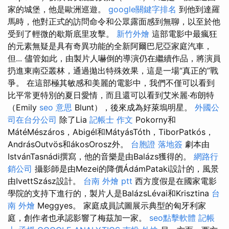
家的城堡，他是歐洲巡遊。
google關鍵字排名
到他到達羅
馬時，他對正式的訪問命令和公眾露面感到無聊，以至於他
受到了輕微的歇斯底里攻擊。
新竹外燴
這部電影中最瘋狂
的元素無疑是具有奇異功能的全新阿爾巴尼亞家庭汽車，
但... 儘管如此，由製片人嚇倒的導演仍在繼續作品，將演員
扔進東南亞叢林，通過拋出特殊效果，這是一場“真正的”戰
爭。 在這部極其敏感和美麗的電影中，我們不僅可以看到
比平常更特別的夏日愛情，而且還可以看到艾米麗·布朗特
（Emily
seo 意思
Blunt），後來成為好萊塢明星。
外國公
司在台分公司
除了Lia
記帳士 作文
Pokorny和
MátéMészáros，Abigél和MátyásTóth，TiborPatkós，
AndrásOutvös和ákosOrosz外。
台胞證 落地簽
劇本由
IstvánTasnádi撰寫，他的音樂是由Balázs獲得的。
網路行
銷公司
攝影師是由Mezei的降價ÁdámPataki設計的，風景
由IvettSzász設計。
台南 外燴 ptt
西方度假是在國家電影
學院的支持下進行的，製片人是BalázsLévai和Krisztina
台
南 外燴
Meggyes。 家庭成員試圖展示典型的匈牙利家
庭，創作者也承認影響了梅茲加一家。
seo點擊軟體
記帳