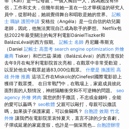
蒂（Kati）是一位母親，一個人獨自一人，因為她沒有伴
侶，工作和丈夫，但幾年前她一直在一位才華橫溢的研究人
員中，從那時起，她就覺得舞台和唱歌是她的世界。
記帳
士 職缺
護照申請
安格拉（Angéla）是一位自信的幼兒園
老師，因此，他無法實現自己成為歌手的夢想。 Netflix包
括2022年最受關注的匈牙利電影DánielTiszker和
BalázsLévai的西方假期。
記帳士 名師
丹尼爾·蒂斯克
（Daniel
記帳士 高普考
search engine optimization
外燴
廠商
Tisker）和巴巴茲·萊維（BalázsLévai）的西方度假於
去年9月在匈牙利電影院首次亮相，在觀眾中非常受歡迎，
以至於他去年觀眾超過83,000位觀眾。
什麼是
換護照
高
雄 外燴 推薦
這項工作在Miskolc的Cinefest國際電影節上
獲得了觀眾獎。 在日常戰鬥中，在戰場上，家庭成員彼此
面對面的人類情況，神經隔離衝突和不可逆轉的問題。
seo
agency
外燴 烤肉
當您的對手撒謊，不忠或金錢時，全能
的愛可以贏嗎？
seo軟體
父親可以毆打，母親可以撒謊
嗎，如果孩子保護家庭，可以偷竊嗎？
台胞證 效期
竹北
外燴
讓我們在電影院里哀悼夏天，直言不諱的少女喜劇，
子彈或延遲的家庭度假，也許是一個深黑色...
台胞證辦理