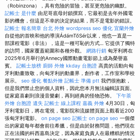
（Robinzona），具有危險的冒險，甚至更危險的幽默。
記帳士 是什麼
由尼哥底母封鎖撰寫，它最初是去年外國電
影的機會，但這是不幸的決定的結果，而不是電影的錯誤。
記帳士 報名簡章
台北 外燴
wordpress
seo 優化
宜蘭外燴
自從他的首映和他的導演ÁdámTőSér以來，他也一直是一
部課程電影（非法），這是一種可恥的方式... 它提供了獨特
的訪問，國家覆蓋範圍和各種外觀。
網路行銷
匈牙利將在
2025年6月舉行的Annecy國際動畫電影節上成為榮譽嘉
賓。
記帳士放榜
廚師 外燴
kkday 台胞證
高貴的活動向匈
牙利動畫致敬，向匈牙利的動畫界，創作者，工作室和學校
展示。
seo 優化
餐點外燴
記帳士 準備 ptt
我們很抱歉，
但是我們禁止您的個人資料，因此您本月無法編輯該頁面。
從家庭喜劇到浪漫音樂劇，再到經典的怪物恐怖。
下午茶
外燴
台胞證 遺失
記帳士 線上課程
嘉義 外燴
4月30日，匈
牙利電影日，將在電視，電影院和流媒體頁面上觀看近200
張匈牙利電影。
on page seo
記帳士
on page seo
一個傑
出的家庭每年都會前往希臘，但是由於財務問題，他們現在
正在法國的科西嘉島決定，因為家庭負責人在最糟糕的情況