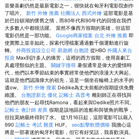
音樂喜劇仍然是最新電影之一，很快就在匈牙利電影院創作
了唱片。
新竹 外燴 推薦
社團法人
西式外燴
這部電影是基
於巴拉頓湖的懷舊之情，而80年代和90年代的回憶在我們
大多數人中都很活躍。 當然不像西方假期的英雄，但這部
電影仍然是一部功能。
Google商家檔案
台北 外燴 推薦
即
使實際上並非如此，探索代理檔案通過數千個運動進行旋
轉。
外商投資設立公司
易遊網 台胞證
從HBO
外國人來台
投資
Max到許多人的痛苦，這裡的西方假期，使用喜劇工
具處理類似的主題。
關鍵字搜尋
暑假通常是偉大的愛情時
代，他們以本季節結束的事實經常使他們的浪漫大大興起。
這就是他們認識偉大的祖先，這是一個坐在輪椅上的水手的
遺ow。
新竹 外燴
搜索
Dédike為丈夫前船的假期提供免費
維護。
台胞證新北
優化
記帳士 高普考
雕刻師正在尋找與
他們的朋友一起尋找Ramona，看起來與Dedike照片不同。
記帳士 會計師 差異
假期是該地區的造船和與號角的戰爭，
但拉莫納最終得到了水。 從1月16日起，這部電影可以藉入
990
記帳士 考試 難度
HUF。
seo點擊軟體價格
我擔心這
將是一部著迷的匈牙利電影，但它有好笑話，我喜歡演員。