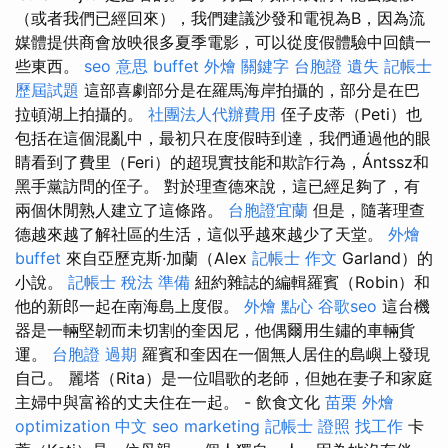
（或者我們已經回來），我們建議沙發和電視為B，因為流
媒體提供商會放映很多夏季電影，可以從度假體驗中回饋一
些東西。
seo 意思
buffet 外燴
關鍵字
台胞證 遺失
記帳士
歷屆試題
這部喜劇部分是在羅馬海岸拍攝的，部分是在巴
拉頓湖上拍攝的。
社團法人代辦費用
侄子皮蒂（Peti）也
包括在這個混亂中，最初只在度假時到達，我們通過他的眼
睛看到了費里（Feri）的超現實技能和欺詐行為，Ántssz和
黑手黨訪問的侄子。 對於理查德來說，這已經足夠了，有
兩個休閒熟人建立了這條路。
台胞證宜蘭
但是，隨著理查
德越來越了解社區的生活，這似乎越來越少了天堂。
外燴
buffet
來自亞歷克斯·加蘭（Alex
記帳士 作文
Garland）的
小說。
記帳士 稅法 準備
紐約雜誌的編輯羅賓（Robin）和
他的新郎一起在南海島上度假。
外燴 點心
谷歌seo
這台機
器是一輛堅韌而未切割的奎因尼，他偶爾用生鏽的車輛貨
運。
台胞證 過期
羅賓和奎因在一個無人居住的島嶼上發現
自己。 麗塔（Rita）是一位唱歌的老師，但她在妻子和家庭
主婦中與富裕的丈夫住在一起。 - 飲食文化
苗栗 外燴
optimization 中文
seo marketing
記帳士 證照 找工作
卡