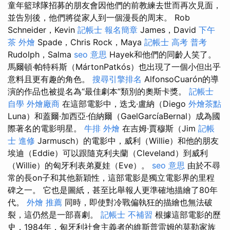
童年籃球隊招募的朋友會因他們的前教練去世而再次見面，
並告別後，他們將從家人到一個漫長的周末。 Rob
Schneider，Kevin
記帳士 報名簡章
James，David
下午
茶 外燴
Spade，Chris Rock，Maya
記帳士 高考 普考
Rudolph，Salma
seo 意思
Hayek和他們的同齡人笑了。
馬爾頓·帕特科斯（MártonPatkós）也出現了一個小但出乎
意料且更有趣的角色。
搜尋引擎排名
AlfonsoCuarón的導
演的作品也被提名為“最佳劇本”類別的奧斯卡獎。
記帳士
自學
外燴廠商
在這部電影中，迭戈·盧納（Diego
外燴茶點
Luna）和蓋爾·加西亞·伯納爾（GaelGarcíaBernal）成為國
際著名的電影明星。
牛排 外燴
在吉姆·賈穆斯（Jim
記帳
士 進修
Jarmusch）的電影中，威利（Willie）和他的朋友
埃迪（Eddie）可以跟隨克利夫蘭（Cleveland）到威利
（Willie）的匈牙利表弟夏娃（Eve）。
seo 意思
由於不尋
常的長on子和其他新穎性，這部電影是獨立電影界的里程
碑之一。 它也是圖紙，甚至比舉報人更準確地描繪了80年
代。
外燴 推薦
同時，即使對冷戰偏執狂的描繪也無法破
裂，這仍然是一部喜劇。
記帳士 不補習
根據這部電影的歷
史，1984年，匈牙利社會主義者的維斯普雷姆的莫勒家族