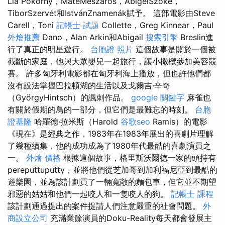
Lia Pokorny，MátéMészáros，AbigélSzőke，
TiborSzervét和IstvánZnamenák賦予。 這部電影由Steve
Carell，Toni
記帳士 試題
Collette，Greg Kinnear，Paul
外燴推薦
Dano，Alan Arkin和Abigail
搜索引擎
Breslin進
行了真正的明星遊行。
台胞證 照片
這個故事是關於一個被
截斷的家庭，他與大眾嬰兒一起旅行，讓小橄欖參加美容競
賽。 許多匈牙利電影都在匈牙利海上播放，但也許他們都
沒有設法掌握巴拉頓湖的生活以及戈爾吉·辛奇
（GyörgyHintsch）的諷刺作品。
google 關鍵字
麻雀也
有關於假期的鳥的一部分，但它們是最難忘的時刻。
台胞
證基隆
哈羅德·拉米斯（Harold
谷歌seo
Ramis）的電影
《現在》是經典之作，1983年在1983年展出的喜劇片理解
了幾種續集，他的成功成為了1980年代最酷的喜劇演員之
一。
外燴 價格
根據這個故事，格里斯沃爾德一家的頭持有
pereputtuputty，並將他們從芝加哥到加利福尼亞到最酷的
遊樂園，並為該計劃買了一輛寬敞的麵包車，但它並不期望
邪惡的姑姑和他們一起咬人和一隻咬人的狗。
記帳士 課程
該計劃通過提出的案件提請人們注意嚴重的社會問題。
外
商設立公司
充滿業餘演員的Doku-Reality每天都會發展主