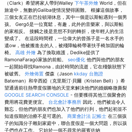
（Clark）希望將家人帶到Walley
下午茶外燴
World，但在
旅途中，無數的Galiba使情況變得困難。 根據這個故事，
三個女友正在巴拉頓湖休息，其中一個是以斯帖遇到一個男
孩。 Gergő是一位寬鬆，有趣，此外的音樂家，與以斯帖
的家相反。 接觸之後是意想不到的轉折，使年輕人的生活
變成了。 在這段時間裡，一位偉大的曾孫子是一名水手的
遺ow，他被搬進去的人，被殘障輪椅帶著扶手椅加固的輪
椅。
高雄 外燴
為了換取維護，Dedike提供了
RamonaFaragó家族的前船。
seo優化
他們與他們的朋友
一起開始尋找Ramona，由於時間的流逝，它在殘骸狀態下
被破舊。
外燴佈置
傑森（Jason
kkday 台胞證
Bateman）和辛西婭（克里斯汀·貝爾（Kristen Bell））希
望通過前往熱帶度假勝地的天堂來解決他們的婚姻略微撕裂
GOOGLE SEARCH CONSOLE
- 但要獲得其他三個聚會的
費用將花費更便宜。
台北會計事務所
因此，他們被迫令人
難忘，但他們的朋友們也加入了他們的行列，他們起初並不
知道假期的治療不是可選的。
商業會計法 記帳士
在三個孩
子的知識分子雕刻家庭中，聯合度假是一個大問題，所以孩
子們也在工作。 它始於一個不尋常的羅賓佐納