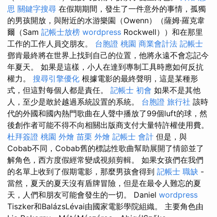
思
關鍵字搜尋
在假期期間，發生了一件意外的事情，孤獨
的男孩開放，與附近的水游樂園（Owenn）（薩姆·羅克韋
爾（Sam
記帳士放榜
wordpress
Rockwell））和在那里
工作的工作人員交朋友。
台胞證 桃園
商業會計法 記帳士
鄧肯最終將在世界上找到自己的位置，他將永遠不會忘記今
年夏天。 如果是這樣，小人在達到專制工具時應如何反抗
權力。
搜尋引擎優化
根據電影的最終聲明，這是某種形
式，但這對每個人都是責任。
記帳士 初會
如果不是其他
人，至少是敢於越過系統設置的系統。
台胞證 旅行社
該時
代的外國和國內熱門歌曲在人聲中播放了99個luft的球，然
後創作者可能不得不向相關出版商支付大量特許權使用費。
杜拜簽證
桃園 外燴
苗栗 外燴
記帳士 會計
但是，與
Cobab不同，Cobab舊的標誌性歌曲幫助展開了情節並了
解角色，西方度假經常變成視頻剪輯。 如果女孩們在我們
的名單上收到了假期電影，那麼男孩會得到
記帳士 職缺
-
當然，夏天的夏天沒有盾牌冒險，但是在最令人難忘的夏
天，人們和朋友可能會發生的一切。 Daniel
wordpress
Tiszker和BalázsLévai由國家電影學院組織。 主要角色由