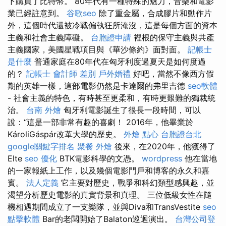
下購買了比特幣。 80年代有一種特殊的魅力，音樂和電影
業已經註意到。
谷歌seo
除了重金屬，合成膠片和動作片
外，這個時代還被冷戰偏執狂所淹沒，這是每個方面的資本
主義和社會主義障礙。
台胞證申請
裡根的保守主義與共產
主義國家，美國星戰項目與《華沙條約》面對面。
記帳士
是什麼
普通家庭在80年代在匈牙利度過夏天是如何度過
的？
記帳士 會計師 差別
戶外婚禮
好吧，當然不像西方假
期的英雄一樣，這部電影仍然是卡達爾的弗里吉德
seo軟體
- 社會主義的特色，有時甚至更柔和，有時更艱難的獨裁統
治。
台南 外燴
匈牙利電影誕生了很長一段時間，可以
說：“這是一部非常有趣的喜劇！ 2016年，他畢業於
KároliGáspár改革大學的歷史。
外燴 點心
台胞證台北
google關鍵字排名
聚餐 外燴
後來，在2020年，他獲得了
Elte
seo 優化
BTK電影科學的文憑。
wordpress
他在當地
的一家報紙上工作，以及幾個電影門戶和博客的永久和嘉
賓。
法人定義
它主要對歷史，戰爭和科幻類型感興趣，並
渴望分析歷史電影的真實背景和真理。 三位低級女性在隨
機相遇期間成立了一支樂隊，並與Diva和TransVestite
seo
點擊軟體
Bar的老闆開始了Balaton巡迴演出。
台灣公司登