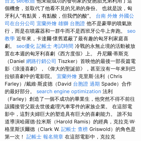
台北
seo軟體
他未能成功的發明家的雙胞胎兄弟利用了這
個機會，並取代了他看不見的兄弟的身份。 也就是說，匈
牙利人“有點黃，有點酸，但我們的酸”。
台南 外燴
外國公
司在台分公司
宜蘭外燴
雄獅 台胞證
他不是豪華的噴氣旅
行，而是在噴霧器和一群牛而不是西班牙公牛上奔跑。
seo
教學
近年來，卡達爾·懷舊遮蔽了最有趣的匈牙利家庭喜
劇。
seo優化
記帳士 考試時間
冷戰的永無止境的活動被放
置在本週的匈牙利喜劇《西方度假》上。 丹尼爾·蒂斯克
（Daniel
網路行銷公司
Tiszker）首映他的最後一部長篇電
影《浪漫喜劇》，《偉大的聖誕節》，甚至沒有一年來到巴
拉頓喜劇中的電影院。
宜蘭外燴
克里斯·法利（Chris
Farley）/戴維·斯皮德（David
台胞證 過期
Spade）合作
的最好部分。
search engine optimization
法利
（Farley）創造了一個不成功的畢業生，他突然不得不前往
該國接管父親去世後處理汽車零件的家族企業。 在這部電
影中，這對夫婦巨大的塑造具有巨大的喜劇能力。 誰不知
道導演哈羅德·拉米斯（Harold Ramis）的經典，克拉克·W·
格里斯沃爾德（Clark W.
記帳士 查榜
Griswold）的角色是
第一次！
記帳士 報名簡章
在這部電影中，克拉克