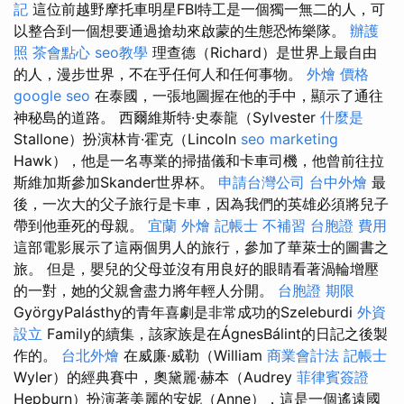
記
這位前越野摩托車明星FBI特工是一個獨一無二的人，可
以整合到一個想要通過搶劫來啟蒙的生態恐怖樂隊。
辦護
照
茶會點心
seo教學
理查德（Richard）是世界上最自由
的人，漫步世界，不在乎任何人和任何事物。
外燴 價格
google seo
在泰國，一張地圖握在他的手中，顯示了通往
神秘島的道路。 西爾維斯特·史泰龍（Sylvester
什麼是
Stallone）扮演林肯·霍克（Lincoln
seo marketing
Hawk），他是一名專業的掃描儀和卡車司機，他曾前往拉
斯維加斯參加Skander世界杯。
申請台灣公司
台中外燴
最
後，一次大的父子旅行是卡車，因為我們的英雄必須將兒子
帶到他垂死的母親。
宜蘭 外燴
記帳士 不補習
台胞證 費用
這部電影展示了這兩個男人的旅行，參加了華萊士的圖書之
旅。 但是，嬰兒的父母並沒有用良好的眼睛看著渦輪增壓
的一對，她的父親會盡力將年輕人分開。
台胞證 期限
GyörgyPalásthy的青年喜劇是非常成功的Szeleburdi
外資
設立
Family的續集，該家族是在ÁgnesBálint的日記之後製
作的。
台北外燴
在威廉·威勒（William
商業會計法 記帳士
Wyler）的經典賽中，奧黛麗·赫本（Audrey
菲律賓簽證
Hepburn）扮演著美麗的安妮（Anne），這是一個遙遠國