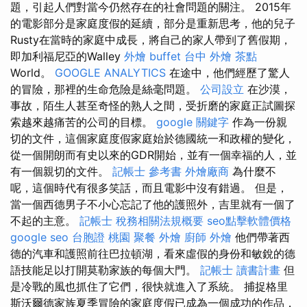
題，引起人們對當今仍然存在的社會問題的關注。 2015年
的電影部分是家庭度假的延續，部分是重新思考，他的兒子
Rusty在當時的家庭中成長，將自己的家人帶到了舊假期，
即加利福尼亞的Walley
外燴 buffet
台中 外燴 茶點
World。
GOOGLE ANALYTICS
在途中，他們經歷了驚人
的冒險，那裡的生命危險是絲毫問題。
公司設立
在沙漠，
事故，陌生人甚至奇怪的熟人之間，受折磨的家庭正試圖探
索越來越痛苦的公司的目標。
google 關鍵字
作為一份親
切的文件，這個家庭度假家庭始於德國統一和政權的變化，
從一個開朗而有史以來的GDR開始，並有一個幸福的人，並
有一個親切的文件。
記帳士 參考書
外燴廠商
為什麼不
呢，這個時代有很多笑話，而且電影中沒有錯過。 但是，
當一個西德男子不小心忘記了他的護照外，吉里就有一個了
不起的主意。
記帳士 稅務相關法規概要
seo點擊軟體價格
google seo
台胞證 桃園
聚餐 外燴
廚師 外燴
他們帶著西
德的汽車和護照前往巴拉頓湖，看來虛假的身份和敏銳的德
語技能足以打開莫勒家族的每個大門。
記帳士 讀書計畫
但
是冷戰的風也抓住了它們，很快就進入了系統。 捕捉格里
斯沃爾德家族夏季冒險的家庭度假已成為一個成功的作品，