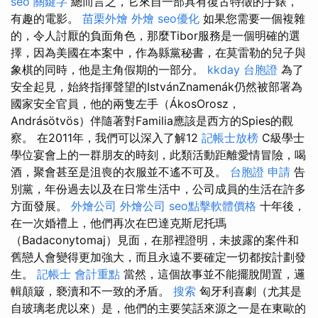
seo 關鍵字
總而言之，它來自一部具有復古特徵的手錶，
有趣的電影。
苗栗外燴
外燴
seo優化
如果您需要一個複雜
的，令人討厭的負面角色，那麼Tibor服務是一個明確的選
擇，因為美國在本案中，作為縣黨秘書，在莫雷勒的兒子與
象棋的同時，他是主角假期的一部分。
kkday 台胞證
為了
安全起見，始終指揮聲望的IstvánZnamenák仍然被部署為
國家安全官員，他的兩隻左手（ÁkosOrosz，
Andrásötvös）伴隨著對Familia應該是西方的Spies的觀
察。 在2011年，我們可以深入了解12
記帳士放榜
C級學士
學位宴會上的一群朋友的時刻，此類活動距離愛情冒險，喝
酒，聚會甚至是沮喪的衣服並不遙不可及。
台胞證 申請
告
別黨，年份過去以及在日常生活中，公司成員的生活在許多
方面發展。
外燴公司
外燴公司
seo點擊軟體價格
十年後，
在一次婚禮上，他們再次在巴達克斯尼托瑪
（Badaconytomaj）見面，在那裡證明，未披露的案件和
舊戀人會變得更加強大，而且永遠不要確定一切都按計劃發
生。
記帳士 會計重點
當然，這個故事並不能擺脫閒置，邏
輯顛簸，褻瀆和不一致的矛盾。
搜索
匈牙利喜劇（尤其是
自玻璃老虎以來）是，他們的主要笑話來源之一是在東歐的