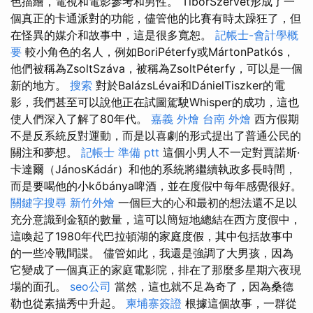
色描繪，電視和電影參考和男性。 TiborSzervét形成了一
個真正的卡通派對的功能，儘管他的比賽有時太躁狂了，但
在怪異的媒介和故事中，這是很多寬恕。
記帳士-會計學概
要
較小角色的名人，例如BoriPéterfy或MártonPatkós，
他們被稱為ZsoltSzáva，被稱為ZsoltPéterfy，可以是一個
新的地方。
搜索
對於BalázsLévai和DánielTiszker的電
影，我們甚至可以說他正在試圖駕駛Whisper的成功，這也
使人們深入了解了80年代。
嘉義 外燴
台南 外燴
西方假期
不是反系統反對運動，而是以喜劇的形式提出了普通公民的
關注和夢想。
記帳士 準備 ptt
這個小男人不一定對賈諾斯·
卡達爾（JánosKádár）和他的系統將繼續執政多長時間，
而是要喝他的小kőbánya啤酒，並在度假中每年感覺很好。
關鍵字搜尋
新竹外燴
一個巨大的心和最初的想法還不足以
充分意識到金額的數量，這可以簡短地總結在西方度假中，
這喚起了1980年代巴拉頓湖的家庭度假，其中包括故事中
的一些冷戰間諜。 儘管如此，我還是強調了大男孩，因為
它變成了一個真正的家庭電影院，排在了那麼多星期六夜現
場的面孔。
seo公司
當然，這也就不足為奇了，因為桑德
勒也從素描秀中升起。
柬埔寨簽證
根據這個故事，一群從