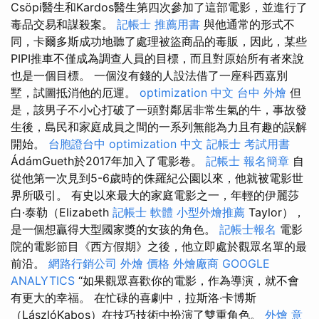
Csöpi醫生和Kardos醫生第四次參加了這部電影，並進行了
毒品交易和謀殺案。
記帳士 推薦用書
與他通常的形式不
同，卡爾多斯成功地聽了處理被盜商品的毒販，因此，某些
PIPI推車不僅成為調查人員的目標，而且對原始所有者來說
也是一個目標。 一個沒有錢的人設法借了一座科西嘉別
墅，試圖抵消他的厄運。
optimization 中文
台中 外燴
但
是，該男子不小心打破了一頭對鄰居非常生氣的牛，事故發
生後，島民和家​​庭成員之間的一系列無能為力且有趣的誤解
開始。
台胞證台中
optimization 中文
記帳士 考試用書
ÁdámGueth於2017年加入了電影卷。
記帳士 報名簡章
自
從他第一次見到5-6歲時的侏羅紀公園以來，他就被電影世
界所吸引。 有史以來最大的家庭電影之一，年輕的伊麗莎
白·泰勒（Elizabeth
記帳士 軟體
小型外燴推薦
Taylor），
是一個想贏得大型國家獎的女孩的角色。
記帳士報名
電影
院的電影節目《西方假期》之後，他立即處於觀眾名單的最
前沿。
網路行銷公司
外燴 價格
外燴廠商
GOOGLE
ANALYTICS
“如果觀眾喜歡你的電影，作為導演，就不會
有更大的幸福。 在忙碌的喜劇中，拉斯洛·卡博斯
（LászlóKabos）在技巧技術中扮演了雙重角色。
外燴 意