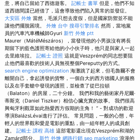
意，將自己留給了西德遊客。
記帳士 書單
但是，他們不知
道西德間諜已經借了，這會導致他們陷入異常的並發症。
大安區 外燴
當然，毛派只想去度假，但是國家防禦並不能
讓他們擺脫困境。
外燴 台中
搜尋引擎排名
然而，當地黨
員的汽車汽車機械師Gyuri
新竹 外燴 ptt
Maurer（MátéMészáros），當發現他的小男孩沒有將長
期留下的藍色護照寄給他的小小伙子時，他只是與家人一起
去里維埃拉。
記帳士 證照
這就是Veszprém的同志想要阻
止他們最喜歡的技術人員無視整個Pereputty的方式。
search engine optimization
海灘跳了起來，但毛魯爾不會
離開自己，拿起誘發的貨幣，一個自大的西方德國人的服務
以及在手套艙中發現的護照，並檢查了從巴拉頓
（Balaton）的房屋，二十分鐘。 我們和我的藝術家丹尼爾·
蒂斯克（Daniel Tiszker）相信心臟充實的故事。 我們很高
興匈牙利觀眾如此熱愛西方假期的主角！ ” - 對成功的歡迎
導演BalázsLévai進行了評估。 常見問題，一般的心態，年
輕人的世界觀和愛是電影的重點，由一組年輕人的成員創
建。
記帳士 課程 高雄
這部電影還出現在Veszprém和湖的
Zamárd部分。
新竹 外燴
網路行銷
seo marketing
浪漫的