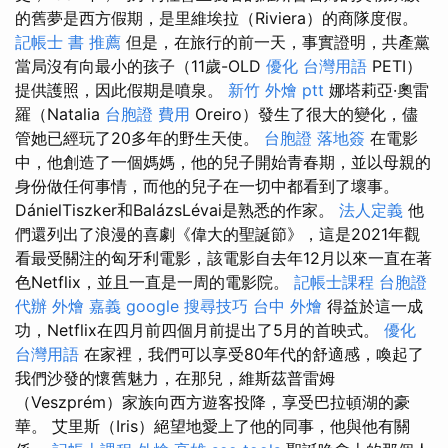
的舊夢是西方假期，是里維埃拉（Riviera）的商隊度假。
記帳士 書 推薦
但是，在旅行的前一天，事實證明，共產黨
當局沒有向最小的孩子（11歲-OLD
優化 台灣用語
PETI）
提供護照，因此假期是噴泉。
新竹 外燴 ptt
娜塔莉亞·奧雷
羅（Natalia
台胞證 費用
Oreiro）發生了很大的變化，儘
管她已經玩了20多年的野生天使。
台胞證 落地簽
在電影
中，他創造了一個媽媽，他的兒子開始青春期，並以母親的
身份做任何事情，而他的兒子在一切中都看到了壞事。
DánielTiszker和BalázsLévai是熟悉的作家。
法人定義
他
們還列出了浪漫的喜劇《偉大的聖誕節》，這是2021年觀
看最受關注的匈牙利電影，該電影自去年12月以來一直在著
色Netflix，並且一直是一周的電影院。
記帳士課程
台胞證
代辦
外燴 嘉義
google 搜尋技巧
台中 外燴
得益於這一成
功，Netflix在四月前四個月前提出了5月的首映式。
優化
台灣用語
在家裡，我們可以享受80年代的舒適感，喚起了
我們沙發的懷舊魅力，在那兒，維斯茲普雷姆
（Veszprém）家族向西方遊客投降，享受巴拉頓湖的豪
華。 艾里斯（Iris）絕望地愛上了他的同事，他與他有關