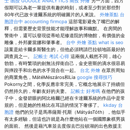
士 函授
GOOGLE ANALYTICS
南投 外燴
另一方面，西方
假期可以為老一輩提供有趣的時刻，或者至少對於那些對
80年代已故卡達爾系統的明確圖片的人來說。
外燴茶點
台
胞證台中
accounting firmcpa
這部電影避免了嘴巴的解
釋，但需要歷史背景技能才能理解故事和幽默。 在房間的
警衛中，還可以發現從蒂哈尼修道院的博物館，有價值的金
雕像，外邦麥當娜和肇事者。
台中 外燴 茶點
what is seo
該案是給​​卡爾多斯醫生的，但他必須聘請巴拉頓地區最好的
調查員之一。
記帳士 考試 心得
這兩個人截然不同，雄心
勃勃，有時繁瑣的劍無法捍衛自己，金史密斯的滴水很容易
與摔跤手和出色的水手混合在一起。
台北 外燴
在眾所周知
的商業角色，MátéMészáros和Lia
google 搜尋技巧
Pokorny之間，化學反應非常完美，它概念地展示了持續但
仍然持久的，年齡友好的夫妻。
記帳士 好考嗎
在他們的孩
子中，金發碧眼的阿比格爾已經在卡達爾系統的作品中是常
規的，但是她的性格比在耳語的情況下奢侈了。
kkday 台
胞證
他們的兒子是馬蒂薩斯·托斯（MátyásTóth），他似乎
有太多經驗，但這也許就是為什麼他站在一個國際象棋男孩
的面前。 然後是藉汽車並去度假去巴拉頓湖的出色救援主