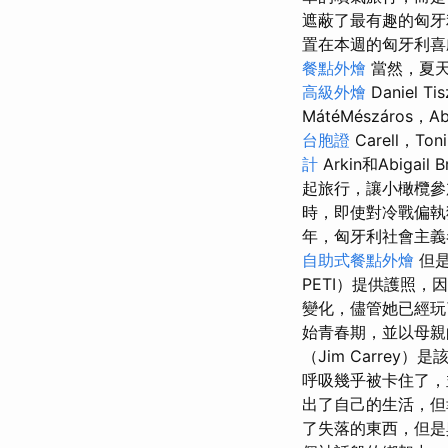
遮蔽了最有趣的匈
置在本週的匈牙利喜
餐點外燴
當然，夏天
高級外燴
Daniel 
MátéMészáros，Ab
台胞證
Carell，Ton
計
Arkin和Abig
起旅行，讓小橄欖參
時，即使對冷戰偏執
年，匈牙利社會主義
自助式餐點外燴
但是
PETI）提供護照
變化，儘管她已經玩
始青春期，並以母親
（Jim Carrey
呼吸幾乎被卡住了，
出了自己的生活，但
了失落的東西，但是與