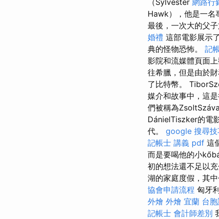
（Sylvester
網路行
Hawk），他是一名
最後，一次大的父子
婚禮
這部電影展示了
典的怪物恐怖。
記帳
影院和流媒體頁面上
往希臘，但是由於財
了比特幣。 Tibo
媒介和故事中，這
們被稱為ZsoltSzá
DánielTiszk
代。
google 搜尋
記帳士 講義 pdf
這個
而是要喝他的小kőb
初的想法還不足以充
湖的家庭度假，其中
協會申請流程
匈牙利
外燴
外燴 宜蘭
台胞
記帳士 會計師差別