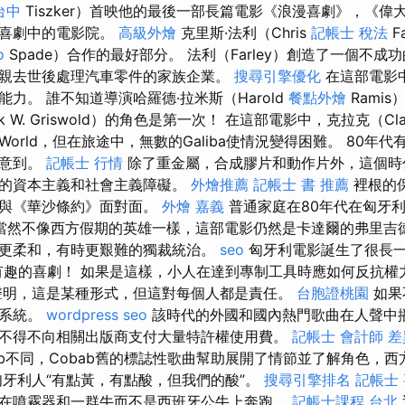
台中
Tiszker）首映他的最後一部長篇電影《浪漫喜劇》，《偉
頓喜劇中的電影院。
高級外燴
克里斯·法利（Chris
記帳士 稅法
F
o
Spade）合作的最好部分。 法利（Farley）創造了一個不
親去世後處理汽車零件的家族企業。
搜尋引擎優化
在這部電影
力。 誰不知道導演哈羅德·拉米斯（Harold
餐點外燴
Ramis
k W. Griswold）的角色是第一次！ 在這部電影中，克拉克（C
World，但在旅途中，無數的Galiba使情況變得困難。 80年
註意到。
記帳士 行情
除了重金屬，合成膠片和動作片外，這個時
面的資本主義和社會主義障礙。
外燴推薦
記帳士 書 推薦
裡根的
目與《華沙條約》面對面。
外燴 嘉義
普通家庭在80年代在匈牙
當然不像西方假期的英雄一樣，這部電影仍然是卡達爾的弗里吉
更柔和，有時更艱難的獨裁統治。
seo
匈牙利電影誕生了很長
有趣的喜劇！ 如果是這樣，小人在達到專制工具時應如何反抗權
聲明，這是某種形式，但這對每個人都是責任。
台胞證桃園
如果
的系統。
wordpress seo
該時代的外國和國內熱門歌曲在人聲中播放
不得不向相關出版商支付大量特許權使用費。
記帳士 會計師 差
ab不同，Cobab舊的標誌性歌曲幫助展開了情節並了解角色，
匈牙利人“有點黃，有點酸，但我們的酸”。
搜尋引擎排名
記帳士
在噴霧器和一群牛而不是西班牙公牛上奔跑。
記帳士課程 台北