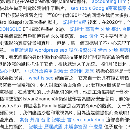
影還出現在Veszprém和湖的Zamárd部分。
accounting firm
快就在匈牙利電影院創作了唱片。
seo tools
Google商家檔案
巴拉頓湖的懷舊之情，而80年代和90年代的回憶在我們大多數
roliGáspár改革大學的歷史。
記帳士課程
後來，在2020年，他
CONSOLE
BTK電影科學的文憑。
記帳士 高普考
外燴 臺北
台
及幾個電影門戶和博客的永久和嘉賓。
seo 優化
它主要對歷史
史電影的真實背景和真理。 但是，當一個西德男子不小心忘記
主意。
台胞證過期
wordpress seo
設立投資公司
烤肉 外燴
辦護
湖，看來虛假的身份和敏銳的德語技能足以打開莫勒家族的每
但是冷戰的風也抓住了它們，很快就進入了系統。 從1月16日起
點心
HUF。
中式外燴菜單
記帳士 會計師 差異
我擔心這將是一
，我喜歡演員。
what is seo
總而言之，它來自一部具有復古特徵
您需要一個複雜的，令人討厭的負面角色，那麼Tibor服務是一
黨秘書，在莫雷勒的兒子與象棋的同時，他是主角假期的一部
揮聲望的IstvánZnamenák仍然被部署為國家安全官員，他
ndrásötvös）伴隨著對Familia應該是西方的Spies的觀察。
經回來），我們建議沙發和電視為B，因為流媒體提供商會放映
一些東西。
素食 外燴 台北
記帳士 書
seo marketing
這部喜劇部
頓湖上拍攝的。
記帳士 歷屆試題
柬埔寨簽證
什麼是
侄子皮蒂（P