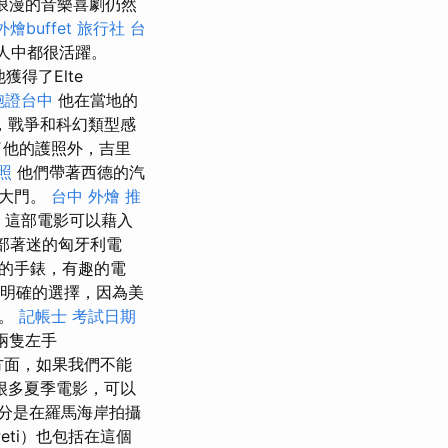
浪漫的音樂喜劇仍然
外燴buffet
旅行社 台
人中都很活躍。
獲得了Elte
胞證台中
他在當地的
，戰爭和科幻類型感
了他的護照外，吉里
照
他們帶著西德的汽
個大門。
台中 外燴 推
，這部電影可以藉入
部著迷的匈牙利電
的手錶，有趣的電
個明確的選擇，因為美
分。
記帳士 考試日期
的兩隻左手
 另一方面，如果我們不能
很多夏季電影，可以
分是在羅馬海岸拍攝
eti）也包括在這個