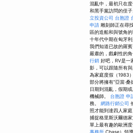
混亂中，最初只在度假
和黑手黨訪問的侄子
立投資公司
台胞證 
申請
雕刻師正在尋找
區的造船和與號角的
十年代中期在匈牙
我們知道已故的羅賓·
嚴肅的，戲劇性的角色
行銷
好吧，RV是一
影，可以跟隨所有
為家庭度假（1983
部分將擁有“亞當·桑
日期到混亂，假期或異國
機械師。
台胞證 申
務。
網路行銷公司
照才能到達四人家
捕捉格里斯沃爾德家
單上最有趣的歐洲
事務所
Chase）