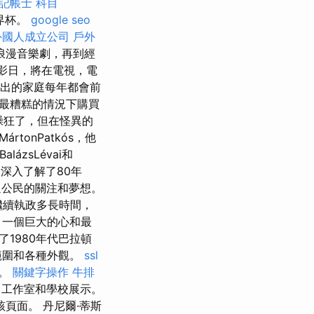
記帳士 科目
世界杯。
google seo
外國人成立公司
戶外
浪漫音樂劇，再到經
電影日，將在電視，電
出的家庭每年都會前
最糟糕的情況下購買
太躁狂了，但在怪異的
ártonPatkós，他
alázsLévai和
人們深入了解了80年
通公民的關注和夢想。
將繼續執政多長時間，
一個巨大的心和最
1980年代巴拉頓
範圍和各種外觀。
ssl
賓。
關鍵字操作
牛排
，工作室和學校展示。
頁面。 丹尼爾·蒂斯