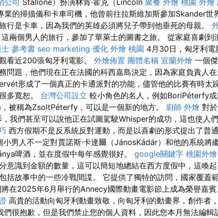
銷公司
Stallone）扮演林肯·霍克（Lincoln
聚餐 外燴
桃園 外燴
專業的掃描儀和卡車司機，他曾前往拉斯維加斯參加Skander
旅行是卡車，因為我們的英雄必須將兒子帶到他垂死的母親。
這兩個男人的旅行，參加了華萊士的圖書之旅。 從家庭喜劇到
士 參考書
seo marketing
優化
外燴 桃園
4月30日，匈牙利
觀看近200張匈牙利電影。
外燴佈置
團體名稱
宜蘭外燴
一個傑
務問題，他們現在正在法國的科西嘉島決定，因為家庭負責人在
rSzervét形成了一個真正的卡通派對的功能，儘管他的比賽有時
是很多寬恕。
台灣公司設立
較小角色的名人，例如BoriPéterfy或M
va，被稱為ZsoltPéterfy，可以是一個新的地方。
廚師 外燴
對於B
er的電影，我們甚至可以說他正在試圖駕駛Whisper的成功，這也使
技巧
西方假期不是反系統反對運動，而是以喜劇的形式提出了普
小男人不一定對賈諾斯·卡達爾（JánosKádár）和他的系統
ánya啤酒，並在度假中每年感覺很好。
google關鍵字
桃園外燴
分意識到金額的數量，這可以簡短地總結在西方度假中，這喚起了
包括故事中的一些冷戰間諜。 它提供了獨特的訪問，國家覆蓋
將在2025年6月舉行的Annecy國際動畫電影節上成為榮譽嘉
證
高貴的活動向匈牙利動畫致敬，向匈牙利的動畫界，創作者
我們很抱歉，但是我們禁止您的個人資料，因此您本月無法編輯該