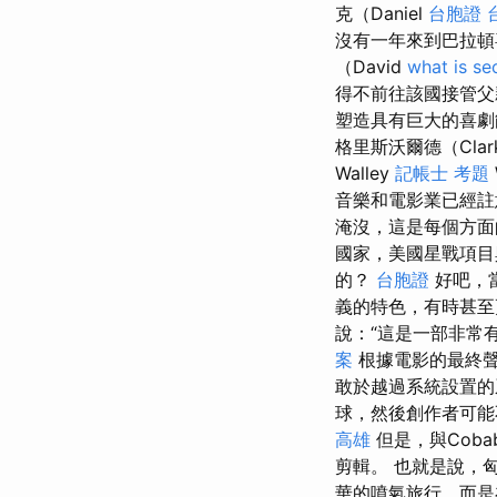
克（Daniel
台胞證 
沒有一年來到巴拉
（David
what is se
得不前往該國接管父
塑造具有巨大的喜劇能
格里斯沃爾德（Clar
Walley
記帳士 考題
音樂和電影業已經
淹沒，這是每個方
國家，美國星戰項
的？
台胞證
好吧，
義的特色，有時甚至
說：“這是一部非常
案
根據電影的最終
敢於越過系統設置
球，然後創作者可能
高雄
但是，與Cob
剪輯。 也就是說，
華的噴氣旅行，而是