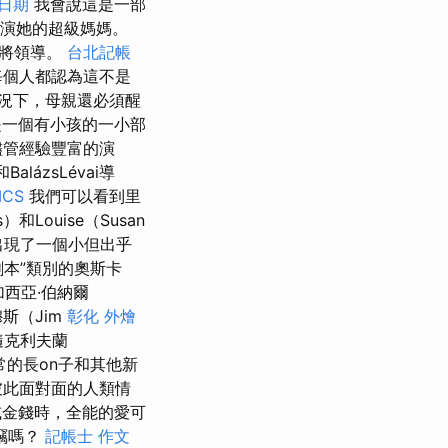
日期
我會說這是一部
她扮演她的超級媽媽。
他將領導。
台北記帳
個人都認為這不是
況下，母親還必須醒
一個有小孩的一小部
儘管經驗豐富的演
和BalázsLévai導
ICS
我們可以看到里
s）和Louise（Susan
）也出現了一個小但出乎
佳劇本”類別的奧斯卡
加西亞·伯納爾
斯（Jim
彰化 外燴
跟隨克利夫蘭
的長on子和其他新
彼此面對面的人類情
金錢時，全能的愛可
竊嗎？
記帳士 作文