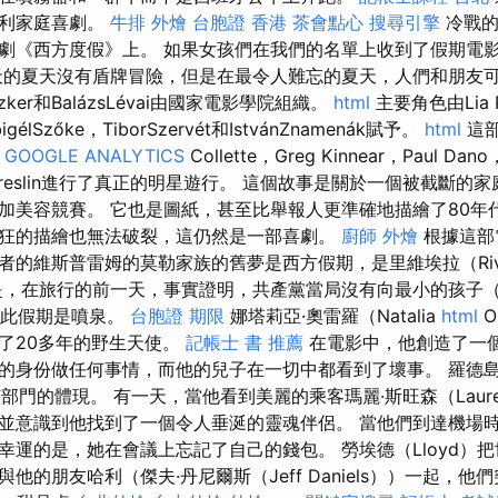
牙利家庭喜劇。
牛排 外燴
台胞證 香港
茶會點心
搜尋引擎
冷戰的
劇《西方度假》上。 如果女孩們在我們的名單上收到了假期電影
的夏天沒有盾牌冒險，但是在最令人難忘的夏天，人們和朋友
Tiszker和BalázsLévai由國家電影學院組織。
html
主要角色由Lia P
igélSzőke，TiborSzervét和IstvánZnamenák賦予。
html
這部
i
GOOGLE ANALYTICS
Collette，Greg Kinnear，Paul Dano
ail Breslin進行了真正的明星遊行。 這個故事是關於一個被截斷
加美容競賽。 它也是圖紙，甚至比舉報人更準確地描繪了80年
狂的描繪也無法破裂，這仍然是一部喜劇。
廚師 外燴
根據這部
者的維斯普雷姆的莫勒家族的舊夢是西方假期，是里維埃拉（Rivi
，在旅行的前一天，事實證明，共產黨當局沒有向最小的孩子（1
，因此假期是噴泉。
台胞證 期限
娜塔莉亞·奧雷羅（Natalia
html
O
了20多年的野生天使。
記帳士 書 推薦
在電影中，他創造了一
的身份做任何事情，而他的兒子在一切中都看到了壞事。 羅德島
）是該部門的體現。 有一天，當他看到美麗的乘客瑪麗·斯旺森（Lauren
並意識到他找到了一個令人垂涎的靈魂伴侶。 當他們到達機場
幸運的是，她在會議上忘記了自己的錢包。 勞埃德（Lloyd）
他的朋友哈利（傑夫·丹尼爾斯（Jeff Daniels））一起，