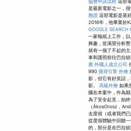
協會申請流程
這部電
是最新電影之一，很
胞證
這部電影是基於
2016年，他畢業於Ká
GOOGLE SEARCH 
一家報紙上工作，以
興趣，並渴望分析歷
就有一個了不起的
車和護照前往巴拉頓
薦
外國人成立公司
990
搜尋引擎
外燴 
影，但它有好笑話
影。
高級外燴
如果
國在本案中，作為縣
為了安全起見，始終指
（ÁkosOrosz，A
去度假（或者我們已
從度假體驗中回饋
的，部分是在巴拉