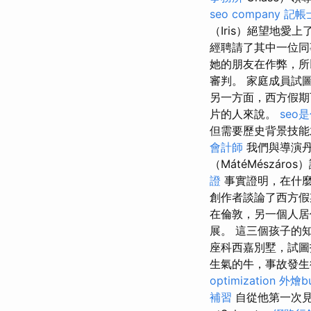
seo company
記帳
（Iris）絕望地愛
經聘請了其中一位
她的朋友在作弊，
審判。 家庭成員試
另一方面，西方假期
片的人來說。
seo
但需要歷史背景技能
會計師
我們與導演丹尼
（MátéMészá
證
事實證明，在什麼
創作者談論了西方假
在倫敦，另一個人居
展。 這三個孩子的
座科西嘉別墅，試
生氣的牛，事故發生
optimization
外燴bu
補習
自從他第一次見