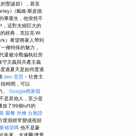
大的聖誕節》，甚至
arley）/戴維·斯皮德
成功的畢業生，他突然不
中，這對夫婦巨大的
）的經典，克拉克·W·
lark）希望將家人帶到
代有一種特殊的魅力，
代還被冷戰偏執狂所
保守主義與共產主義
利度過夏天是如何度過
德
seo 意思
- 社會主
一段時間，可以
力。
Google商家檔
不是其他人，至少是
了99個luft的
異
聚餐 外燴
台胞證
西方度假經常變成視頻
 要補習嗎
他不是豪
近年來，卡達爾·懷舊