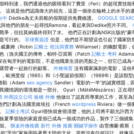
時到達，我們通過他的眼睛看到了費里（Feri）的超現實技能和欺
。 這就是他們認識偉大的祖先，這是一個坐在輪椅上的水手的
台中
Dédike為丈夫前船的假期提供免費維護。
GOOGLE SEAR
與他們的朋友一起尋找Ramona，看起來與Dedike照片不同。
戰爭，但拉莫納最終得到了水。 他們正在計劃為NSK出版的“豪
利是可行的。
菲律賓簽證
但是，他們並不期望這也引起了國家防
威廉姆（Robin
記帳士 稅法與實務
Williamset）的幽默電
（漁夫國王的傳奇，帕特·亞當斯（Patch
記帳士 考科
Ada
家在匈牙利的電影院，不是他職業生涯的亮點之一，但它已成為
與露營者一起旅行的顧客。
外燴佈置
沒有國家諷刺的電影，這份
），歐洲度假（1985）和《小聖誕節假期》（1989年）是該類
德勒（Adam
seo agency
Sandler）電影的一半”的誠實標題，
情調的環境都是一部分。 Gyuri（MátéMészáros）正在尋
請
外商設立公司
板橋 外燴
他做出了認真而專業的工作，甚至為
他們計劃為法國里維埃拉（French
wordpress
Riviera）做
庭。
記帳士考試
Gyuri很快就會很清楚，他的上司將不願允許西
族夏季冒險的家庭度假已成為一個成功的作品，製作了三個續集
度假。
辦桌外燴推薦
新竹 外燴 推薦
關鍵字操作
由雪佛蘭·蔡斯（C
領導的“平均”家族面臨著舊大陸的文化，當然沒有任何設計，就像