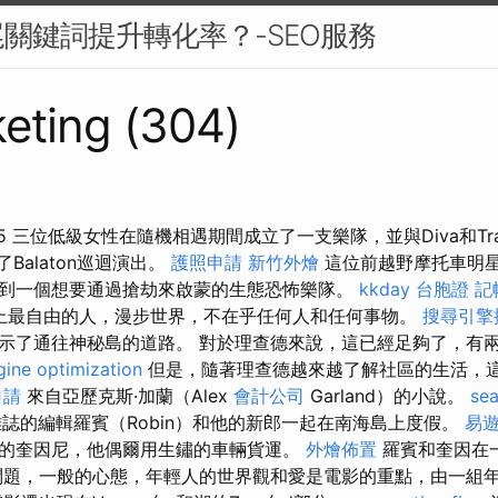
關鍵詞提升轉化率？-SEO服務
eting (304)
 三位低級女性在隨機相遇期間成立了一支樂隊，並與Diva和Trans
了Balaton巡迴演出。
護照申請
新竹外燴
這位前越野摩托車明星
到一個想要通過搶劫來啟蒙的生態恐怖樂隊。
kkday 台胞證
記
是世界上最自由的人，漫步世界，不在乎任何人和任何事物。
搜尋引擎
示了通往神秘島的道路。 對於理查德來說，這已經足夠了，有
gine optimization
但是，隨著理查德越來越了解社區的生活，
申請
來自亞歷克斯·加蘭（Alex
會計公司
Garland）的小說。
sea
誌的編輯羅賓（Robin）和他的新郎一起在南海島上度假。
易遊
的奎因尼，他偶爾用生鏽的車輛貨運。
外燴佈置
羅賓和奎因在
問題，一般的心態，年輕人的世界觀和愛是電影的重點，由一組