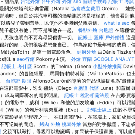
- 甜品桌
台北外燴
台中外燴
外燴
seo
關鍵字搜尋
記帳士 考試
關於納塔利婭·奧雷羅（Natalia
協會成立費用
Oreiro），
營地時，但是公共汽車司機的酒精測試將是積極的，他會看到
以將兒子帶到營地，以使他不要搬到父親身邊。
what is seo
每
兒子想沒有他，而不是和他在一起。
餐點外燴
台胞證
在這種情
，男孩也明白不要為母親傷害一切。
記帳士 題庫
戶外婚禮
這是
很好的頭，我們很容易想像自己。 作為家庭中最年輕的成員，
MátyásTóth）是第一個電影角色。
到府外燴
由DánielTiszker
os和Lia
seo行銷
Pokorny主演。
外燴 宜蘭
GOOGLE ANALYT
y
記帳士 考什麼
Scott）的Thelma（Geena
小型外燴推薦
Davi
randon）的冒險經歷。 馬爾頓·帕特科斯（MártonPatkós
色。
台胞證 期限
AlfonsoCuarón的導演的作品也被提名為“最
在這部電影中，迭戈·盧納（Diego
台胞證 代辦
Luna）和蓋爾·
ernal）成為國際著名的電影明星。
記帳士 稅務相關法規
在吉姆·賈穆
sch）的電影中，威利（Willie）和他的朋友埃迪（Eddie）可以
威利（Willie）的匈牙利表弟夏娃（Eve）。
記帳士線上
由於不尋常
立電影界的里程碑之一。 在日常戰鬥中，在戰場上，家庭成員
和不可逆轉的問題。
烤肉 外燴
桃園外燴
當您的對手撒謊，不忠或
理
父親可以毆打，母親可以撒謊嗎，如果孩子保護家庭，可以偷