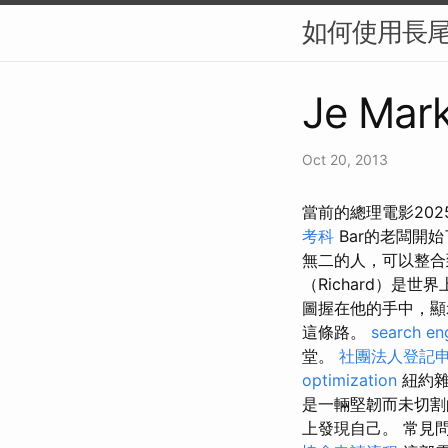
如何使用長尾
Je Mark
Oct 20, 2013
當前的總理電影2025
考科
Bar的老闆開始
無二的人，可以整合
（Richard）
圖握在他的手中，顯
這條路。
search en
堂。
社團法人登記
optimization
紐約雜
是一輛堅韌而未切割
上發現自己。 常見