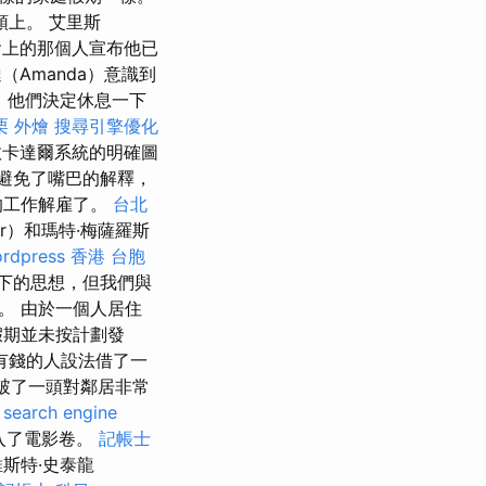
上。 艾里斯
上的那個人宣布他已
Amanda）意識到
，他們決定休息一下
栗 外燴
搜尋引擎優化
故卡達爾系統的明確圖
避免了嘴巴的解釋，
的工作解雇了。
台北
ker）和瑪特·梅薩羅斯
rdpress
香港 台胞
態下的思想，但我們與
。 由於一個人居住
假期並未按計劃發
有錢的人設法借了一
破了一頭對鄰居非常
。
search engine
年加入了電影卷。
記帳士
斯特·史泰龍