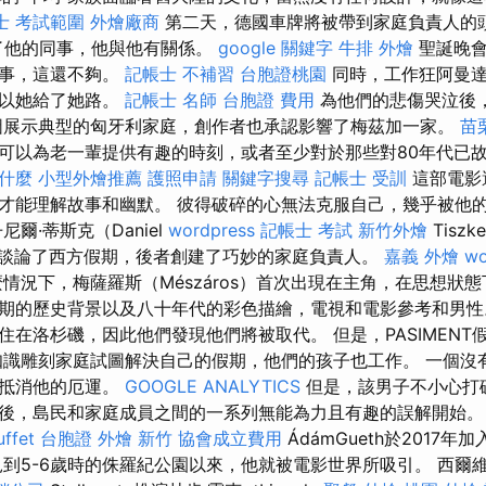
士 考試範圍
外燴廠商
第二天，德國車牌將被帶到家庭負責人的頭
上了他的同事，他與他有關係。
google 關鍵字
牛排 外燴
聖誕晚會
同事，這還不夠。
記帳士 不補習
台胞證桃園
同時，工作狂阿曼達（
所以她給了她路。
記帳士 名師
台胞證 費用
為他們的悲傷哭泣後
圖展示典型的匈牙利家庭，創作者也承認影響了梅茲加一家。
苗
可以為老一輩提供有趣的時刻，或者至少對於那些對80年代已
是什麼
小型外燴推薦
護照申請
關鍵字搜尋
記帳士 受訓
這部電影
才能理解故事和幽默。 彼得破碎的心無法克服自己，幾乎被他
爾·蒂斯克（Daniel
wordpress
記帳士 考試
新竹外燴
Tisz
ros）談論了西方假期，後者創建了巧妙的家庭負責人。
嘉義 外燴
wo
情況下，梅薩羅斯（Mészáros）首次出現在主角，在思想狀
期的歷史背景以及八十年代的彩色描繪，電視和電影參考和男性
住在洛杉磯，因此他們發現他們將被取代。 但是，PASIMENT
知識雕刻家庭試圖解決自己的假期，他們的孩子也工作。 一個沒
圖抵消他的厄運。
GOOGLE ANALYTICS
但是，該男子不小心打
後，島民和家​​庭成員之間的一系列無能為力且有趣的誤解開始
ffet
台胞證
外燴 新竹
協會成立費用
ÁdámGueth於2017
到5-6歲時的侏羅紀公園以來，他就被電影世界所吸引。 西爾維