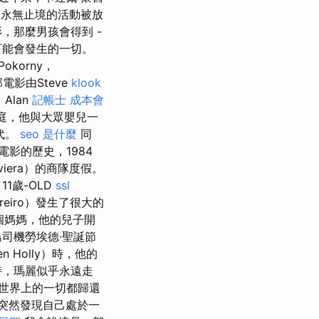
永無止境的活動被放
，那麼男孩會得到 -
可能會發生的一切。
okorny，
電影由Steve
klook
，Alan
記帳士 成本會
的家庭，他與大眾嬰兒一
代。
seo 是什麼
同
電影的歷史，1984
era）的商隊度假。
1歲-OLD
ssl
reiro）發生了很大的
個媽媽，他的兒子開
司機勞埃德·聖誕節
 Holly）時，他的
時，瑪麗似乎永遠走
把世界上的一切都歸還
他們突然發現自己處於一