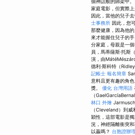
個神話般的綁架中。 
家庭電影，但實際上是
因此，當他的兒子去
士事務所
因此，您可
那麼健康，因為他的
來才能握住兒子的手
分家庭，母親是一個
員，馬蒂薩斯·托斯（
演，由MátéMészár
德利·斯科特（Ridle
記帳士 報名簡章
Sa
意料且更有趣的角
獎。
優化 台灣用語
（GaelGarcíaB
林口 外燴
Jarmu
（Cleveland）到
穎性，這部電影是獨
況，神經隔離衝突
以贏嗎？
台胞證辦