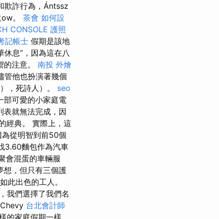
詐行為，Ántssz
遺ow。
茶會
如何設
CH CONSOLE
護照
考記帳士
假期是該地
華休息”，因為這在八
禦的注意。
南投 外燴
影，儘管他也扮演著幾個
ms），死詩人）。
seo
一部可愛的小家庭電
列表就無法完成，因
型的經典。 實際上，這
因為從明智到前50個
找3.60麵包作為汽車
聚會混蛋的車輛服
一個夢想，但只有三個護
方如此出色的工人。
，我們選擇了我們名
hevy
台北會計師
這樣的家庭假期一樣。