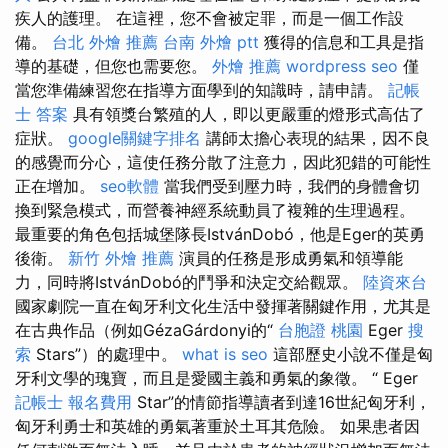
疾人的護理。 在這裡，您不會被定罪，而是一個工作設
備。
台北 外燴 推薦
台南 外燴 ptt
獲得的信息和工具是指
導的基礎，但您也需要您。
外燴 推薦
wordpress seo
僅
當您準備練習您在指導方面學到的知識時，請申請。
記帳
士 答案
具有領獎台繁殖的人，即以更嚴重的燈形式高估了
症狀。
google關鍵字排名
講師太擔心表現的結果，因不良
的感覺而分心，這使任務分散了注意力，因此犯錯的可能性
正在增加。
seo軟體
當我們受到壓力時，我們的身體會切
換到緊急模式，而營養神經系統動員了複雜的生理過程。
最重要的角色包括城堡隊長IstvánDobó，他是Eger的英勇
後衛。
新竹 外燴 推薦
演員的任務是形成勇氣和領導能
力，同時將IstvánDobó的鬥爭和決定交給觀眾。
陸資來台
國家劇院一直在匈牙利文化生活中發揮著關鍵作用，尤其是
在古典作品（例如GézaGárdonyi的“
台胞證 桃園
Eger
搜
索
Stars”）的處理中。
what is seo
這部歷史小說不僅是匈
牙利文學的瑰寶，而且是愛國主義和勇氣的象徵。 “ Eger
記帳士 報名費用
Star”的情節指導讀者到達16世紀匈牙利，
匈牙利勇士和英雄的勇氣著重於土耳其危險。 如果患者因