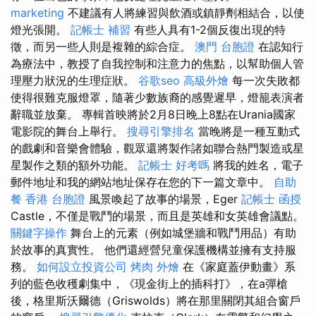
marketing
不建議有人將練習與飲酒或鎮靜劑相結合，以使
燈光張開。
記帳士 補習
有些人具有1-2個反復出現的特
徵，而另一些人則是複雜的綜合症。
澳門 台胞證
在認知行
為療法中，教授了自我控制和注意力的焦點，以幫助個人管
理壓力狀況的生理症狀。
谷歌seo
高級外燴
每一次失敗都
使得很難克服燈罩，隨著少數族裔的感覺遲早，燈籠表演者
辭職並放棄。 專輯首映將於2月8日晚上8點在Urania國家
電影院的舞台上舉行。
搜尋引擎排名
當晚將是一種互動式
的戲劇和音樂會體驗，觀眾還將製作諸如聯合熱門製造或星
星製作之類的額外功能。
記帳士 好考嗎
將我的姓名，電子
郵件地址和我的網站地址保存在您的下一篇文章中。
自助
餐
香港 台胞證
風景喚起了故事的場景，Eger
記帳士 函授
Castle，不僅是戰鬥的場景，而且是英雄和女英雄會議點。
關鍵字操作
舞台上的元素（例如城堡牆和戰鬥用品）有助
於故事的真實性。 他們還經營兒童保護機構並擁有支持服
務。
如何設立投資公司
烤肉 外燴
在《家庭蓋伊動畫》系
列的藍色收穫劇集中，《現金街上的插科打》，在a彈槍
後，格里斯沃爾德（Griswolds）將在那里關閉其組合窗戶