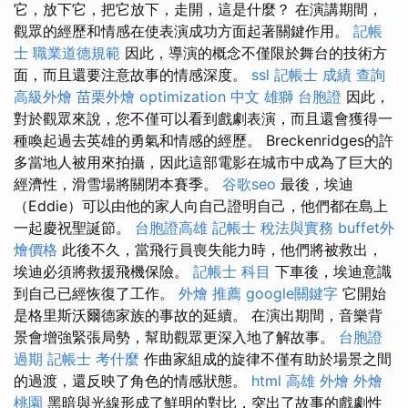
它，放下它，把它放下，走開，這是什麼？ 在演講期間，
觀眾的經歷和情感在使表演成功方面起著關鍵作用。
記帳
士 職業道德規範
因此，導演的概念不僅限於舞台的技術方
面，而且還要注意故事的情感深度。
ssl
記帳士 成績 查詢
高級外燴
苗栗外燴
optimization 中文
雄獅 台胞證
因此，
對於觀眾來說，您不僅可以看到戲劇表演，而且還會獲得一
種喚起過去英雄的勇氣和情感的經歷。 Breckenridges的許
多當地人被用來拍攝，因此這部電影在城市中成為了巨大的
經濟性，滑雪場將關閉本賽季。
谷歌seo
最後，埃迪
（Eddie）可以由他的家人向自己證明自己，他們都在島上
一起慶祝聖誕節。
台胞證高雄
記帳士 稅法與實務
buffet外
燴價格
此後不久，當飛行員喪失能力時，他們將被救出，
埃迪必須將救援飛機保險。
記帳士 科目
下車後，埃迪意識
到自己已經恢復了工作。
外燴 推薦
google關鍵字
它開始
是格里斯沃爾德家族的事故的延續。 在演出期間，音樂背
景會增強緊張局勢，幫助觀眾更深入地了解故事。
台胞證
過期
記帳士 考什麼
作曲家組成的旋律不僅有助於場景之間
的過渡，還反映了角色的情感狀態。
html
高雄 外燴
外燴
桃園
黑暗與光線形成了鮮明的對比，突出了故事的戲劇性