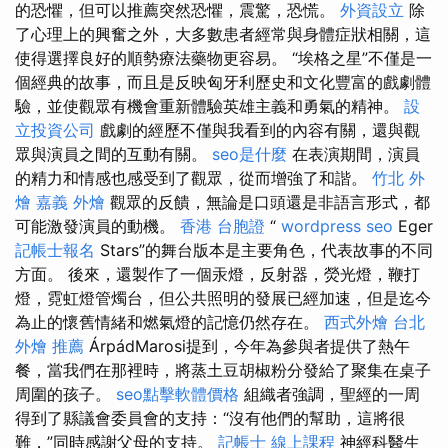
的恐懼，但可以推薦突然恐懼，震驚，恐慌。
外資設立
除
了心理上的興奮之外，大多數患者經常與身體症狀相關，這
使得選擇良好的順勢療法藥物更容易。 “埃格之星”不僅是一
個經典的故事，而且是反映匈牙利歷史和文化豐富的戲劇體
驗，並使觀眾有機會重新體驗英雄主義和勇氣的精神。
設
立投資公司
戲劇的經歷不僅與我看到的內容有關，還與觀
眾與演員之間的互動有關。
seo是什麼
在表演期間，演員
的精力和情感也感受到了觀眾，從而增強了和諧。
竹北 外
燴
嘉義 外燴
觀眾的反饋，無論是口頭還是非語言形式，都
可能激發演員的動機。
香港 台胞證
“
wordpress seo
Eger
記帳士報名
Stars”的舞台版本是主要角色，代表故事的不同
方面。 後來，還製作了一個汞燈，反射器，熒光燈，鞭打
燈，霓虹燈管燭台，但公共照明的發展已經加速，但是迄今
為止的懷舊情緒和燃氣燈的記憶仍然存在。
西式外燴
台北
外燴 推薦
ÁrpádMarosi提到，今年為參與者提供了熱午
餐，當我們在那裡時，將蒸土豆胡椒粉分發給了聚集在桌子
周圍的孩子。
seo點擊軟體價格
組織者強調，聖經的一周
得到了縣議會委員會的支持：“沒有他們的幫助，這將很
難，”同時感謝父母的支持。
記帳士 線上課程
神經科醫生