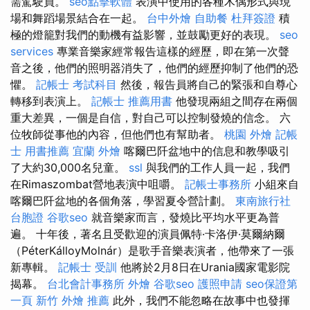
需駕駛員。
seo點擊軟體
表演中使用的各種木偶形式與現
場和舞蹈場景結合在一起。
台中外燴
自助餐
杜拜簽證
積
極的燈籠對我們的動機有益影響，並鼓勵更好的表現。
seo
services
專業音樂家經常報告這樣的經歷，即在第一次聲
音之後，他們的照明器消失了，他們的經歷抑制了他們的恐
懼。
記帳士 考試科目
然後，報告員將自己的緊張和自尊心
轉移到表演上。
記帳士 推薦用書
他發現兩組之間存在兩個
重大差異，一個是自信，對自己可以控制發燒的信念。 六
位牧師從事他的內容，但他們也有幫助者。
桃園 外燴
記帳
士 用書推薦
宜蘭 外燴
喀爾巴阡盆地中的信息和教學吸引
了大約30,000名兒童。
ssl
與我們的工作人員一起，我們
在Rimaszombat營地表演中咀嚼。
記帳士事務所
小組來自
喀爾巴阡盆地的各個角落，學習夏令營計劃。
東南旅行社
台胞證
谷歌seo
就音樂家而言，發燒比平均水平更為普
遍。 十年後，著名且受歡迎的演員佩特·卡洛伊·莫爾納爾
（PéterKálloyMolnár）是歌手音樂表演者，他帶來了一張
新專輯。
記帳士 受訓
他將於2月8日在Urania國家電影院
揭幕。
台北會計事務所
外燴
谷歌seo
護照申請
seo保證第
一頁
新竹 外燴 推薦
此外，我們不能忽略在故事中也發揮