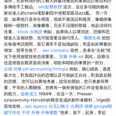
場所，在那裡我們的工藝大師處理優質的重新設計產品和許
多傳統手工藝品。
seo點擊軟體
這次，這位多功能的藝術
家在迷人的Urania電影劇院中使觀眾眼花azz亂。 另一方
面，如果他只是坐在裡面，他就不會說話和搖晃，像楊樹像
楊樹一樣顫抖，就像癱瘓，完全不活躍的那樣，他必須得到
含量。
klook 台胞證
例如，如果病人以壞消息，恐懼和恐
懼進入這個狀態，也可能需要這個代理人。
團體名稱
想想
在每個考試期間，當它通常不是知識缺陷，而是由於興奮的
增加，競爭失敗了。
seo company
當然，患者在“尖銳”情
況下使用放鬆技術也很重要。
宜蘭 外燴
ssl
因此，該療法
也是燈籠在觀眾面前演奏，唱歌和唱歌的事實的一部分。
台南 外燴 ptt
accounting firmcpa
例如，擔心績效，過度
最大化，對負面評估的恐懼以及可能缺乏自信，對負面反饋
的恐懼。 您可以自覺地考慮，從現在開始，您只會參與尊
重，平等的人際關係，您將有一個有價值的工作並發展自己
的能力...
協會成立
1988年，在這一天，Presser-
sztevanovity-Horváth的雜音造成的創作者權利，Vígel的
當地首映...
seo agency
台北記帳士
台胞證 雄獅
google關
鍵字排名
牛排 外燴
外燴擺盤
“他來，放下，起身，拿起