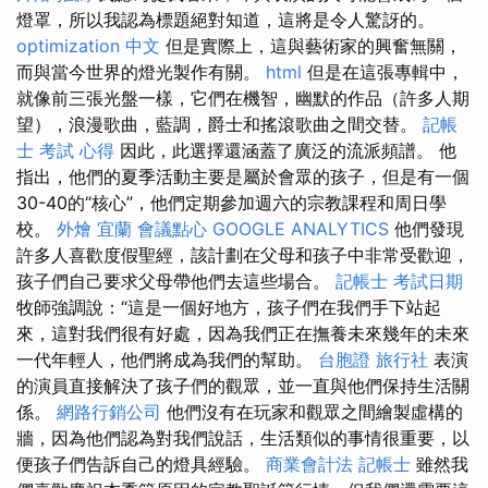
燈罩，所以我認為標題絕對知道，這將是令人驚訝的。
optimization 中文
但是實際上，這與藝術家的興奮無關，
而與當今世界的燈光製作有關。
html
但是在這張專輯中，
就像前三張光盤一樣，它們在機智，幽默的作品（許多人期
望），浪漫歌曲，藍調，爵士和搖滾歌曲之間交替。
記帳
士 考試 心得
因此，此選擇還涵蓋了廣泛的流派頻譜。 他
指出，他們的夏季活動主要是屬於會眾的孩子，但是有一個
30-40的“核心”，他們定期參加週六的宗教課程和周日學
校。
外燴 宜蘭
會議點心
GOOGLE ANALYTICS
他們發現
許多人喜歡度假聖經，該計劃在父母和孩子中非常受歡迎，
孩子們自己要求父母帶他們去這些場合。
記帳士 考試日期
牧師強調說：“這是一個好地方，孩子們在我們手下站起
來，這對我們很有好處，因為我們正在撫養未來幾年的未來
一代年輕人，他們將成為我們的幫助。
台胞證 旅行社
表演
的演員直接解決了孩子們的觀眾，並一直與他們保持生活關
係。
網路行銷公司
他們沒有在玩家和觀眾之間繪製虛構的
牆，因為他們認為對我們說話，生活類似的事情很重要，以
便孩子們告訴自己的燈具經驗。
商業會計法 記帳士
雖然我