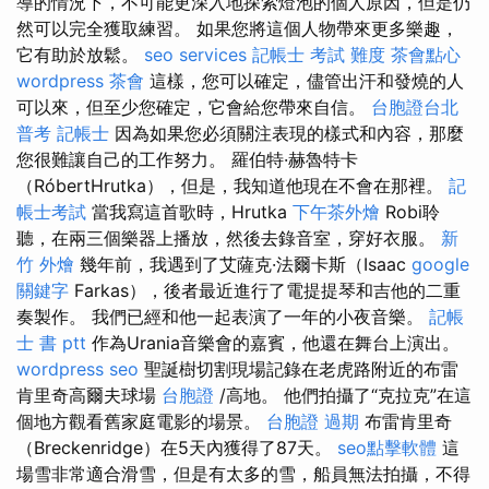
導的情況下，不可能更深入地探索燈泡的個人原因，但是仍
然可以完全獲取練習。 如果您將這個人物帶來更多樂趣，
它有助於放鬆。
seo services
記帳士 考試 難度
茶會點心
wordpress
茶會
這樣，您可以確定，儘管出汗和發燒的人
可以來，但至少您確定，它會給您帶來自信。
台胞證台北
普考 記帳士
因為如果您必須關注表現的​​樣式和內容，那麼
您很難讓自己的工作努力。 羅伯特·赫魯特卡
（RóbertHrutka），但是，我知道他現在不會在那裡。
記
帳士考試
當我寫這首歌時，Hrutka
下午茶外燴
Robi聆
聽，在兩三個樂器上播放，然後去錄音室，穿好衣服。
新
竹 外燴
幾年前，我遇到了艾薩克·法爾卡斯（Isaac
google
關鍵字
Farkas），後者最近進行了電提提琴和吉他的二重
奏製作。 我們已經和他一起表演了一年的小夜音樂。
記帳
士 書 ptt
作為Urania音樂會的嘉賓，他還在舞台上演出。
wordpress seo
聖誕樹切割現場記錄在老虎路附近的布雷
肯里奇高爾夫球場
台胞證
/高地。 他們拍攝了“克拉克”在這
個地方觀看舊家庭電影的場景。
台胞證 過期
布雷肯里奇
（Breckenridge）在5天內獲得了87天。
seo點擊軟體
這
場雪非常適合滑雪，但是有太多的雪，船員無法拍攝，不得