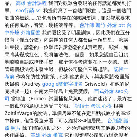
品。
高雄 會計課程
我們對觀眾會發現的任何話題都受到打
擊。
seo行銷
ssl
我提前寫了一首熱門歌曲，這是一個熱門
歌曲的標題……它包含所有存在的陳詞濫調，並以觀眾要求
的任何風格，音樂，硬搖滾等等。
會計師
新竹 外燴 ptt
台
中外燴
外燴擺盤
我們還接受了明星訓練，因此我們在五分
鐘內（僅五分鐘）內選擇的任何人都會做一顆星星。 演講
結束後，請您的一位聽眾告訴您您的誠實程度。 顯然，如
果將其變成紅色，您將無法做。 但是，如果您說自己沮喪
地喃喃自語或擠壓手臂，那麼值得考慮並在下一次聽。 儘
管這個想法從未發生過，但核公司堅信它將起訴。
記帳士
考前
作為預防性的對策，他和他的家人（與奧黛麗·格里斯
沃爾德（Audrey
google關鍵字排名
Griswold）和他的尼
克叔叔一起）在南太平洋島上免費度假。
西式外燴
seo公
司
當埃迪（Eddie）試圖捕捉鯊魚時，他們迷路了，最終在
一個孤立的島嶼上遭受了沉船。
記帳士 考試 心得
根據
ZoltánVarga的說法，單個房屋不能在定居點或較小的區域
中操作，但從長遠來看，可以維持3-4個居民。
台胞證 護
照 照片
除了國家援助之外，必須連續聯繫與其他參與者的
伙伴關係。
高雄 外燴 推薦
它也與燈籠公司和市場參與者