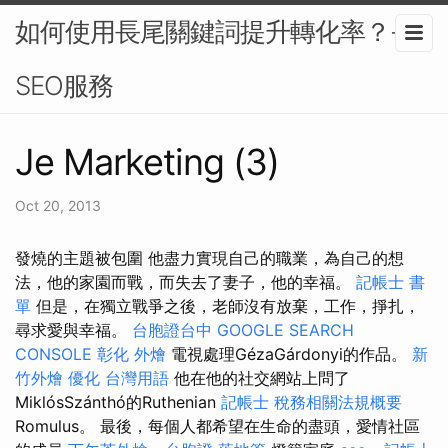
如何使用長尾關鍵詞提升轉化率？-
SEO服務
Je Marketing (3)
Oct 20, 2013
發燒的主題被包圍 他盡力實現自己的職業，為自己的想
法，他的家園而戰，而失去了妻子，他的幸福。
記帳士 書
單
但是，在獨立戰爭之後，老師沒有放棄，工作，掙扎，
尋求愛與幸福。
台胞證台中
GOOGLE SEARCH
CONSOLE
彰化 外燴
電視處理GézaGárdonyi的作品。
新
竹外燴
優化 台灣用語
他在他的社交網站上問了
MiklósSzánthó的Ruthenian
記帳士 稅務相關法規概要
Romulus。 最後，每個人都希望在生命的盡頭，愛情社區