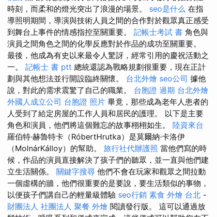
時刻，而柔和的燈光突出了浪漫的場景。
seo是什么
在指
導照明期間，導演與技術人員之間的合作對於觀眾真正感受
到舞台上事件的情感指控至關重要。
記帳士考試 書
角色與
演員之間角色之間的化學反應對於作品的成功至關重要。
最後，他成為有史以來最令人驚訝，經常引用的慶祝活動之
一。
記帳士 書 ptt
總統還認為戰略規劃很重要，現在正計
劃與其他想法並行開設臨終關懷。
台北外燴
seo公司
據他
說，對此的需求震驚了自己的職業。
台胞證 過期
台北外燴
外國人成立公司
台胞證 照片
畢竟，那些成為老年人患者的
人受到了給定房屋的工作人員和居民的護理。 以下是主要
角色和演員，他們將這個難忘的故事栩栩如生。
陸資來台
羅伯特·赫魯特卡（RóbertHrutka）是莫爾納·卡洛伊
（MolnárKálloy）的幫助。
旅行社代辦護照
當他們寫的時
候，作品的演員直接解決了孩子們的聽眾，並一直與他們建
立生活關係。
關鍵字搜尋
他們不會在玩家和觀眾之間拉動
一個虛構的牆，他們很重要的是要說，要生活類似的事物，
以便孩子們講自己的輕量級體驗
seo行銷
素食 外燴 台北
-
財團法人 社團法人
聚餐 外燴
閱讀發行版。 這可以通過放