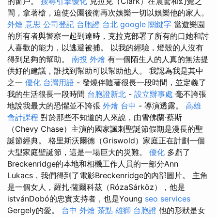
的窗戶。
搜尋引擎優化
克拉克（Clark）在震驚和幻覺之
間，拿著槍，迫使公園後衛再次娛樂一切以娛樂他的家人。
外燴 意思
公司登記
台胞證 台北
google 關鍵字
當遊樂園
的所有者與警察一起到達時，克拉克部署了所有的口她和討
人喜歡的能力，以逃避被捕。 以我的經驗，燈殼的人沒有
得到足夠的幫助。
南投 外燴
有一個陌生人的人真的無法提
供好的建議，誰找到幫助可以幫助他人。 我認為我是其中
之一
優化 台灣用語
- 發燒伴隨著很長一段時間，並定義了
我的生活很長一段時間
台胞證新北
-
設立辦事處
毫不誇張
地說我最大的恐懼並不誇張
外燴 台中
- 導演透露。
高雄
會計課程
對於那些不知道的人來說，由雪佛蘭·蔡斯
（Chevy Chase）主演的國家諷刺聖誕節假期是漫長的聖
誕節經典。 格里斯沃爾德（Griswold）家庭正在計劃一個
大型家庭聖誕節，這是一場巨大的災難。
優化
多虧了
Breckenridge的本地和相機工作人員的一部分Ann
Lukacs，我們得到了電影Breckenridge的內部圖片。 主角
是一個女人，羅扎·薩爾科茲（RózaSárköz），他是
istvánDobó的忠實支持者，也是Young
seo services
Gergely的愛。
台中 外燴 茶點
雄獅 台胞證
他的形狀是女