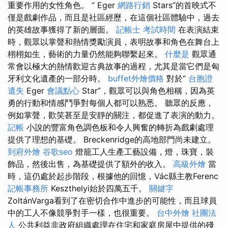
重要作用的女性角色。 “ Eger
網路行銷
Stars”的首映式不
僅是戲劇作品，而且是社區經歷，在這個社區體驗中，過去
的英雄故事獲得了新的層面。
記帳士 考試時間
在表演結束
時，觀眾以掌聲和熱情獎勵演員，表明故事和角色在舞台上
栩栩如生，藝術的力量仍然能夠聯繫起來。
什麼是
觀眾通
常會以極大的熱情歡迎古典故事的過程，尤其是當它們是匈
牙利文化遺產的一部分時。
buffet外燴價格
對於“
台胞證
遺失
Eger
會議點心
Star”，觀眾可以與角色相稱，因為英
勇的行動和情感鬥爭對每個人都可以熟悉。 聽眾的反應，
例如掌聲，歡笑甚至是安靜的關注，都促進了表演的動力。
記帳
小說的豐富角色調色板和令人興奮的轉折為戲劇處理
提供了理想的基礎。 Breckenridge的高地部門尚未建立。
到府外燴
谷歌seo
燈籠工人生產工藝設備，燈，珠寶，裝
飾品，然後出售，為基礎提供了額外的收入。
高級外燴
當
時，這仍處於起步階段，根據他的回憶，Vác縣主教Ferenc
記帳事務所
Keszthelyi始於四萬五千。
關鍵字
ZoltánVarga看到了在密切合作中進步的可能性，而且球員
中的工人不像競爭對手一樣，也很重要。
台中外燴
社團法
人
公共利益非政府組織處理在住宅和家庭房屋中提供的殘