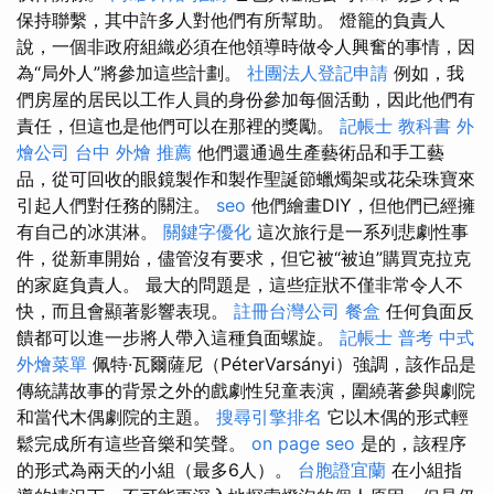
保持聯繫，其中許多人對他們有所幫助。 燈籠的負責人
說，一個非政府組織必須在他領導時做令人興奮的事情，因
為“局外人”將參加這些計劃。
社團法人登記申請
例如，我
們房屋的居民以工作人員的身份參加每個活動，因此他們有
責任，但這也是他們可以在那裡的獎勵。
記帳士 教科書
外
燴公司
台中 外燴 推薦
他們還通過生產藝術品和手工藝
品，從可回收的眼鏡製作和製作聖誕節蠟燭架或花朵珠寶來
引起人們對任務的關注。
seo
他們繪畫DIY，但他們已經擁
有自己的冰淇淋。
關鍵字優化
這次旅行是一系列悲劇性事
件，從新車開始，儘管沒有要求，但它被“被迫”購買克拉克
的家庭負責人。 最大的問題是，這些症狀不僅非常令人不
快，而且會顯著影響表現。
註冊台灣公司
餐盒
任何負面反
饋都可以進一步將人帶入這種負面螺旋。
記帳士 普考
中式
外燴菜單
佩特·瓦爾薩尼（PéterVarsányi）強調，該作品是
傳統講故事的背景之外的戲劇性兒童表演，圍繞著參與劇院
和當代木偶劇院的主題。
搜尋引擎排名
它以木偶的形式輕
鬆完成所有這些音樂和笑聲。
on page seo
是的，該程序
的形式為兩天的小組（最多6人）。
台胞證宜蘭
在小組指