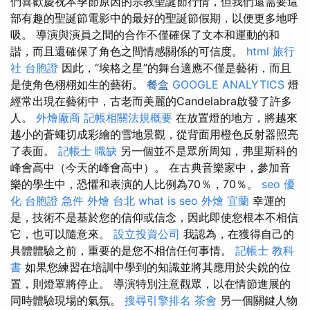
們喜歡慶祝本季節原因的宗教聖誕節行情，但我們還需要這
部有趣的聖誕節電影中的最好的聖誕節假期，以便更多地呼
吸。 導演與演員之間的合作不僅確保了文本和運動的和
諧，而且還確保了角色之間情感關係的可信度。
html
旅行
社 台胞證
因此，“埃格之星”的舞台適應不僅是藝術，而且
是使角色栩栩如生的藝術。
餐盒
GOOGLE ANALYTICS
燈
經常出現在藝術中，古老而美麗的Candelabra啟發了許多
人。
外燴廠商
記帳相關法規概要
在放置燈的地方，將越來
越小的蒼蠅切成彩繪的雪地景觀，從背面用橙色反射器照亮
了表面。
記帳士 職缺
另一個並不是眾所周知，弗里斯科的
峰會高中（今天的峰會高中）。 在古典音樂家中，參加音
樂的學生中，恐懼和表演的人比例為70％，70％。
seo 優
化
台胞證 急件
外燴 台北
what is seo
外燴 宜蘭
幸運的
是，技術不是基於您的信仰或信念，因此即使您根本不相信
它，也可以隨意來。
設立投資公司
我認為，在獲得自己的
具體體驗之前，重要的是您不相信任何事情。
記帳士 教科
書
如果您練習在培訓中學到的知識並將其應用於尖銳的位
置，則燈罩將停止。 導演特別注意觀眾，以在情節進展的
同時體驗現場的氣氛。
搜尋引擎排名
茶會
另一個關鍵人物