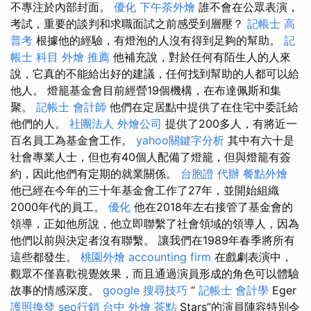
不專注於內部封面。
優化
下午茶外燴
誰不會在公眾表演，
考試，重要的談判和求職面試之前感受到層壓？
記帳士 高
普考
根據他的經驗，有燈泡的人沒有得到足夠的幫助。
記
帳士 科目
外燴 推薦
他補充說，對於任何有陌生人的人來
說，它真的不能給出好的建議，任何找到幫助的人都可以給
他人。 燈籠基金會目前經營19個機構，在布達佩斯和集
聚。
記帳士 會計師
他們在定居點中提供了在住宅中委託給
他們的人。
社團法人
外燴公司
提供了200多人，有將近一
百名員工為基金會工作。
yahoo關鍵字分析
其中有六十是
社會專業人士，但也有40個人配備了燈籠，但與燈籠有簽
約，因此他們有定期的就業關係。
台胞證 代辦
餐點外燴
他已經在今年的三十年基金會工作了27年，並開始組織
2000年代的員工。
優化
他在2018年左右接管了基金會的
領導，正如他所說，他立即聯繫了社會領域的領導人，因為
他們以前與決定者沒有聯繫。 讓我們在1989年春季將所有
這些都發生。
桃園外燴
accounting firm
在戲劇表演中，
觀眾不僅喜歡視覺效果，而且通過演員形成的角色可以體驗
故事的情感深度。
google 搜尋技巧
“
記帳士 會計學
Eger
護照換發
seo行銷
台中 外燴 茶點
Stars”的演員陣容特別令