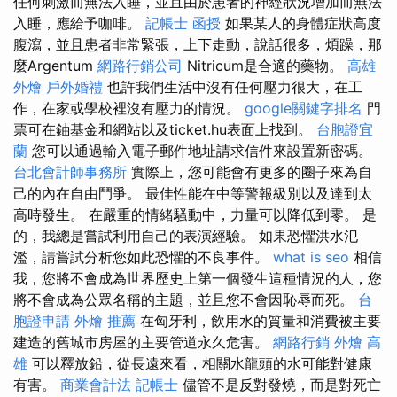
任何刺激而無法入睡，並且由於患者的神經狀況增加而無法
入睡，應給予咖啡。
記帳士 函授
如果某人的身體症狀高度
腹瀉，並且患者非常緊張，上下走動，說話很多，煩躁，那
麼Argentum
網路行銷公司
Nitricum是合適的藥物。
高雄
外燴
戶外婚禮
也許我們生活中沒有任何壓力很大，在工
作，在家或學校裡沒有壓力的情況。
google關鍵字排名
門
票可在鈾基金和網站以及ticket.hu表面上找到。
台胞證宜
蘭
您可以通過輸入電子郵件地址請求信件來設置新密碼。
台北會計師事務所
實際上，您可能會有更多的圈子來為自
己的內在自由鬥爭。 最佳性能在中等警報級別以及達到太
高時發生。 在嚴重的情緒騷動中，力量可以降低到零。 是
的，我總是嘗試利用自己的表演經驗。 如果恐懼洪水氾
濫，請嘗試分析您如此恐懼的不良事件。
what is seo
相信
我，您將不會成為世界歷史上第一個發生這種情況的人，您
將不會成為公眾名稱的主題，並且您不會因恥辱而死。
台
胞證申請
外燴 推薦
在匈牙利，飲用水的質量和消費被主要
建造的舊城市房屋的主要管道永久危害。
網路行銷
外燴 高
雄
可以釋放鉛，從長遠來看，相關水龍頭的水可能對健康
有害。
商業會計法 記帳士
儘管不是反對發燒，而是對死亡