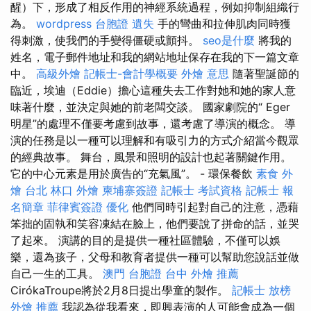
醒）下，形成了相反作用的神經系統過程，例如抑制組織行
為。
wordpress
台胞證 遺失
手的彎曲和拉伸肌肉同時獲
得刺激，使我們的手變得僵硬或顫抖。
seo是什麼
將我的
姓名，電子郵件地址和我的網站地址保存在我的下一篇文章
中。
高級外燴
記帳士-會計學概要
外燴 意思
隨著聖誕節的
臨近，埃迪（Eddie）擔心這種失去工作對她和她的家人意
味著什麼，並決定與她的前老闆交談。 國家劇院的“ Eger
明星”的處理不僅要考慮到故事，還考慮了導演的概念。 導
演的任務是以一種可以理解和有吸引力的方式介紹當今觀眾
的經典故事。 舞台，風景和照明的設計也起著關鍵作用。
它的中心元素是用於廣告的“充氣風”。 - 環保餐飲
素食 外
燴 台北
林口 外燴
柬埔寨簽證
記帳士 考試資格
記帳士 報
名簡章
菲律賓簽證
優化
他們同時引起對自己的注意，憑藉
笨拙的固執和笑容凍結在臉上，他們要說了拼命的話，並哭
了起來。 演講的目的是提供一種社區體驗，不僅可以娛
樂，還為孩子，父母和教育者提供一種可以幫助您說話並做
自己一生的工具。
澳門 台胞證
台中 外燴 推薦
CirókaTroupe將於2月8日提出學童的製作。
記帳士 放榜
外燴 推薦
我認為從我看來，即興表演的人可能會成為一個