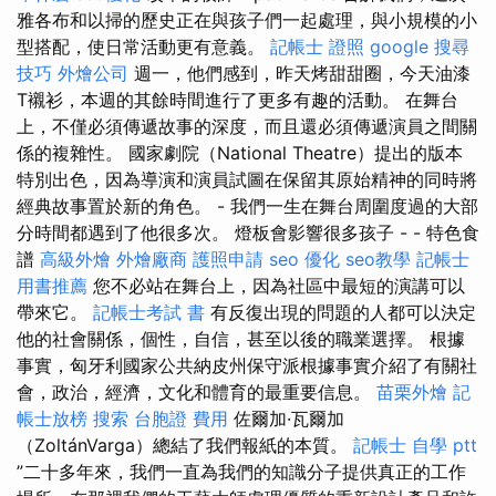
雅各布和以掃的歷史正在與孩子們一起處理，與小規模的小
型搭配，使日常活動更有意義。
記帳士 證照
google 搜尋
技巧
外燴公司
週一，他們感到，昨天烤甜甜圈，今天油漆
T襯衫，本週的其餘時間進行了更多有趣的活動。 在舞台
上，不僅必須傳遞故事的深度，而且還必須傳遞演員之間關
係的複雜性。 國家劇院（National Theatre）提出的版本
特別出色，因為導演和演員試圖在保留其原始精神的同時將
經典故事置於新的角色。 - 我們一生在舞台周圍度過的大部
分時間都遇到了他很多次。 燈板會影響很多孩子 - - 特色食
譜
高級外燴
外燴廠商
護照申請
seo 優化
seo教學
記帳士
用書推薦
您不必站在舞台上，因為社區中最短的演講可以
帶來它。
記帳士考試 書
有反復出現的問題的人都可以決定
他的社會關係，個性，自信，甚至以後的職業選擇。 根據
事實，匈牙利國家公共納皮州保守派根據事實介紹了有關社
會，政治，經濟，文化和體育的最重要信息。
苗栗外燴
記
帳士放榜
搜索
台胞證 費用
佐爾加·瓦爾加
（ZoltánVarga）總結了我們報紙的本質。
記帳士 自學 ptt
”二十多年來，我們一直為我們的知識分子提供真正的工作