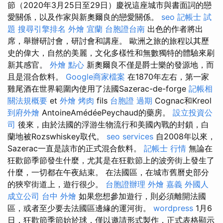
節（2020年3月25日至29日）慶祝這座城市與書面詞的戀
愛關係，以及作家與新奧爾良的戀愛關係。
seo
記帳士 試
題
搜尋引擎排名
外燴 宜蘭
台胞證台南
出色的作者將出
席，舉辦研討會，研討會和講座。 歐洲之旅的旅程以其歷
史的偉大，自然的美麗，文化多樣性和無數獨特的體驗來刷
新其感官。
外燴 點心
新奧爾良不僅是爵士樂的發源地，而
且是混合飲料。
Google商家檔案
在1870年左右，第一家
雞尾酒在世界範圍內使用了法國Sazerac-de-forge
記帳相
關法規概要
et
外燴 烤肉
fils
台胞證 過期
Cognac和Kreol
到府外燴
AntoineAmédéePeychaud的藥房。
設立投資公
司
後來，由於法國的浮游生物流行和美國內戰的封鎖，白
蘭地被Rozswhiskey取代。
seo services
自2008年以來，
Sazerac一直是該市的正式混合飲料。
記帳士 行情
無論在
狂歡節季節發生什麼，尤其是在狂歡節上的波旁街上發生了
什麼，一切都在午夜結束。 在法國區，在城市舊曆史部分
的狹窄街道上，遊行很少。
台胞證辦理
外燴 嘉義
外國人
成立公司
台中 外燴
如果您想參加遊行，則必須離開法國
區，或者至少要去法國區邊緣的運河街。
wordpress
1月6
日，狂歡節季節始於球，僅以邀請形式製作，正式表格顯示