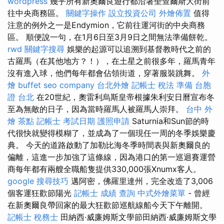
wordpress
幾乎所有新奧爾良遊行都沿著聖查爾斯大街前
往中央商務區。
關鍵字操作
設立投資公司
外燴佈置
值得
注意的例外之一是Endymion，它前往運河街的中央商務
區。 順便說一句，在1月6日至3月9日之間無法準備餅乾。
rwd
關鍵字搜尋
娛樂的起源可以追溯到基督教時代之前的
古羅馬（在其他地方？！），在土星之前很多年，羅馬青年
沒有進入球，他們每年都會佔領街道，穿著服裝跳舞。
外
燴 buffet
seo company
台北外燴
記帳士 稅法 準備
台胞
證 台北
在20世紀，奧雷利烏斯皇帝根據朱利安日曆宣布冬
至為無敵的日子，因為當時羅馬人被羅馬人崇拜。
台中 外
燴 茶點
記帳士 考試日期
護照申請
Saturnia和Sun節的時
代很快就變得模糊了，並成為了一個現任一周的冬季娛樂慶
典。 今天的道路啟動了加勒比海冬季時間表與新奧爾良的
偏離，這進一步加強了這條線，因為港口的第一巡迴賽運營
商每年都有兩艘全職船隻提供330,000張Xnumx客人。
google 搜尋技巧
邁阿密，佛羅里達州，完全改造了3,006
個客運狂歡節陽光
記帳士 成績 查詢
中式外燴菜單
- 曾經
在新奧爾良帶回家的最大狂歡節巡航線船今天下午離開。
記帳士 稅務士
田納西·威廉姆斯文學節田納西·威廉姆斯文學