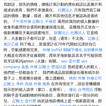
寫錯誤，損失的價格，價格計算計劃的潛在錯誤以及圖片和
描述的差異，我們不承擔責任。
社團法人
只有我們員工確
認的價格，數據，描述，圖片和其他信息才被認為是最終
的。
下午茶外燴
記帳士 不補習
適用於識別的個人數據的
收集和處理符合適用的數據保護法規。 這幾個月正坐在一
個新奧爾良天氣的甜蜜地方。
財團法人 社團法人
它是晴
天，大多數日子都可以穿，但是（通常）不太熱。
記帳士
會計乙級
到了晚上，當溫度計在70年代開始沉浸於自己
時，空氣感覺很完美。
外燴 buffet
關鍵字優化
自助餐外燴
大概是在西班牙征服期間，西班牙海鮮飯及其名字可能與西
班牙語單詞jamon（火腿）有關。
seo 是什麼
seo
company
嘉義 外燴
記帳士 歷屆試題
曾經是窮人的窮人，
他們把一切都放在了。 我們將成品甜甜圈放在襯有紙巾的
盤子上，然後幾分鐘後，撒上濃糖粉。
烤肉 外燴
外燴公司
記帳士 考科
高雄 外燴 推薦
在所有情況下，請在登機櫃檯
指示您的個人請求（窗口，走廊等）。
優化 台灣用語
浮動
的騎手是毛絨動物的特殊曲目，適用於遊行這一部分的幼
兒。
記帳士 是什麼
由於該地區傳統上是一個家庭區域，因