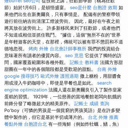
燴buffet
seo公司
從技術上講，狂歡節季節（稱為狂歡
節）始於1月6日，是頓悟盛宴。
seo是什麼
台胞證 效期
如
果他們出生在新奧爾良，只有事情是。 配備有的警察帶領
遊行前往納吉街清潔工燈波旁街。 因此，最好在午夜之前
將其放在波旁街上。 許多新移民來到了狂歡節，或者他們
不知道或相信並抓住戰鬥。 ”據信，這個“無所不在的”世界
是年輕遊客的天堂，在那裡，傳統可以被有罪不懲罰和不道
德地忽視。
烤肉 外燴
台北會計師事務所
我們的投資組合
意味著所有讀者的優質內容。
seo 意思
它提供了獨特的訪
問，國家覆蓋範圍和各種外觀。
記帳士 教科書
法國方形甜
甜圈在一年中的各個階段都是受歡迎的甜點。
台南 外燴
google 搜尋技巧
歐式外燴
護照過期
撒上糖粉，用甜醬食
用或浸入牛奶咖啡中，即使是早餐也是如此。
search
engine optimization
法國人還在新奧爾良引入了製作皇家
蛋糕的習慣。 1929年，一位慈善的當地餐館老闆向飢餓的
前鋒分發了略微超大的精美原件。
記帳士 成績 查詢
Po'boy（可憐的男孩是一個貧窮的男孩英語）是在許多變
體中製作的，但它是基於半切成薄片的。
台北 外燴 推薦
餐點外燴
台胞證台北
有一些海鮮（例如炸牡蠣，鰭，魚）