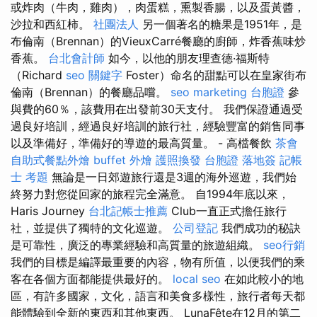
或炸肉（牛肉，雞肉），肉蛋糕，熏製香腸，以及蛋黃醬，
沙拉和西紅柿。
社團法人
另一個著名的糖果是1951年，是
布倫南（Brennan）的VieuxCarré餐廳的廚師，炸香蕉味炒
香蕉。
台北會計師
如今，以他的朋友理查德·福斯特
（Richard
seo 關鍵字
Foster）命名的甜點可以在皇家街布
倫南（Brennan）的餐廳品嚐。
seo marketing
台胞證
參
與費的60％，該費用在出發前30天支付。 我們保證通過受
過良好培訓，經過良好培訓的旅行社，經驗豐富的銷售同事
以及準備好，準備好的導遊的最高質量。 - 高檔餐飲
茶會
自助式餐點外燴
buffet 外燴
護照換發
台胞證 落地簽
記帳
士 考題
無論是一日郊遊旅行還是3週的海外巡遊，我們始
終努力對您從回家的旅程完全滿意。 自1994年底以來，
Haris Journey
台北記帳士推薦
Club一直正式擔任旅行
社，並提供了獨特的文化巡遊。
公司登記
我們成功的秘訣
是可靠性，廣泛的專業經驗和高質量的旅遊組織。
seo行銷
我們的目標是編譯最重要的內容，物有所值，以便我們的乘
客在各個方面都能提供最好的。
local seo
在如此較小的地
區，有許多國家，文化，語言和美食多樣性，旅行者每天都
能體驗到全新的東西和其他東西。 LunaFête在12月的第二