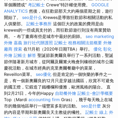
單個團體或“
考記帳士
Crewe”特許權使用費。
GOOGLE
ANALYTICS
然後，在狂歡節那天大約兩個星期之前，遊行
開始了。
seo是什么
Krewes是導致狂歡節和相關活動的私
人俱樂部。
記帳士事務所
這個巨大的政黨的費用是由
krewes的一些成員支付的，而狂歡節遊行則沒有商業贊助
商。 - 布丁畫廊有些是城市中最好的廚師。
seo marketing
外燴 嘉義
旅行社代辦護照
記帳士 稅務相關法規概要
外燴
廠商
搜索
在11月初（2020年日期TBA）舉行。
優化
彰化
外燴
記帳士 解答
聖誕節新奧爾良舉行了一系列活動，聖誕
節伴隨著新月城市，從阿爾及爾篝火晚會到橡樹的城市公園
慶祝活動，在城市經典的克里奧爾餐廳中的菜菜，
Reveillon菜單。
seo優化
但是肯定的一個快樂的事件之一
是，有一個新奧爾良的12月只是穿越法國區，欣賞不可避免
的國王燈，它鍛造了鐵柵欄和優雅，歐洲風格的陽台。 直
到2月21日，今年的Happy
自助餐外燴
記帳士-會計學概要
Top（Mardi
accounting firm
Gras），幾乎每天晚上在城
市的幾個地區舉行一場豐富多彩的活動。
seo是什麼
灰分
的內容是早期和新奧爾良天主教徒的犧牲。
記帳士 線上
外