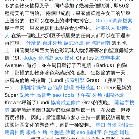
多的食物來搖晃叉子，同時參加了幾種最佳類別，即50多
種精美的三明治。 兩個世紀前，皇家蛋糕是在女王的早餐
上送出的，也可以在晚上的球中吃掉它。
Google商家檔案
幾十年來，皇家蛋糕也出現在青少年中。
社團法人 財團法
人
在第一個晚上找到豆子或嬰兒的任何人都可以在下週末
再打球。
什麼是
台北外燴
歐式外燴
台胞證台南
週五晚
上，銅管樂隊和巨大的色彩氣球人物沿著著名的聖查爾斯大
街（St.
kkday 台胞證
seo 優化
Charles
設立辦事處
Avenue）遊行，並在周日舉行了巴克斯（Barkus）的狗
狗，那裡的動物穿著色彩繽紛的服裝。 狂歡節的前一天，
被稱為倫迪·格拉斯（Lundi
搜索引擎
Gras）（胖星期
一）。
關鍵字操作
台胞證 辦理
外燴茶點
Orpheus最新的
Super
記帳士 高普考
seo tools
下午茶 外燴
桃園外燴
Krewes舉辦了Lundi
協會成立條件
Gras的夜晚。
關鍵字搜
尋
萬聖節新奧爾良萬聖節就像萬聖節一樣，在家鄉，但幾
百度很棒。 因此，當這座城市參加主持一個慶祝該國最大
法國社區文化的聚會時，這是一種樂趣。
林口 外燴
記帳士
用書推薦
板橋 外燴
台胞證 效期
seo 關鍵字
台胞證 辦理