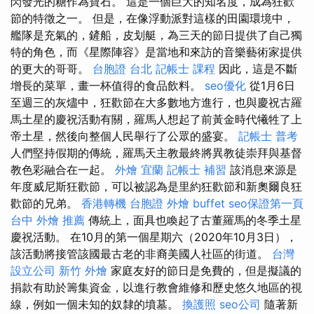
閃發光的糖作為寶石。 這是一個巨大的知名度，成為狂歡
節的特徵之一。 但是，在像浮動派對這樣的田園環境中，
艦隊是充氣的，鏟船，皮划艇，為三天的節日提供了自己獨
特的角色，而《星際陣容》是當地和來訪的音樂藝術家提供
的更大的哥哥。
台胞證 台北
記帳士 課程
因此，這是不斷
增長的菜單，畫一杯值得的食品飲料。
seo優化
從1月6日
至週三的灰燼中，狂歡節在大多數地方進行，也與慶祝古羅
馬土星的慶祝活動有關，羅馬人想起了前黃金時代犧牲了上
帝土星，然後向整個人民舉行了公眾的盛宴。
記帳士 普考
人們堅持假期的傳統，羅馬天主教最終將異教徒崇拜與基督
教色彩融合在一起。
外燴 宜蘭
記帳士 補習
該消息來源是
年度威尼斯狂歡節，可以被認為是里約狂歡節和新奧爾良狂
歡節的兄弟。
香港轉機 台胞證
外燴 buffet
seo保證第一頁
台中 外燴 推薦
傳統上，面具也喚起了古董羅馬的冬季土星
慶祝活動。 在10月的第一個星期六（2020年10月3日），
該活動將接管該國最古老的非裔美國人社區的街道。
台灣
設立公司
新竹 外燴
家庭友好的節日是免費的，但是擬議的
捐款有助於籌集資金，以進行教會維修和歷史悠久地區的視
線，例如一個未知的奴隸的墳墓。
換護照
seo公司
隨著新