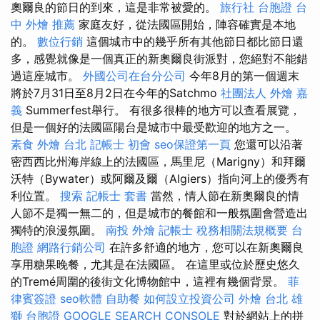
奧爾良的節日的到來，這是非常被愛的。
旅行社 台胞證
台
中 外燴 推薦
家庭友好，從法國區開始，陣容確實是本地
的。
數位行銷
這個城市中的幾乎所有其他節日都比節日還
多，感覺就像是一個真正的新奧爾良街派對，您絕對不能錯
過這座城市。
外國公司在台分公司
今年8月的第一個週末
將於7月31日至8月2日在今年的Satchmo
社團法人
外燴 嘉
義
Summerfest舉行。 有很多很棒的地方可以查看展覽，
但是一個好的法國區陽台是城市中最受歡迎的地方之一。
素食 外燴 台北
記帳士 初會
seo保證第一頁
您還可以沿著
密西西比州海岸線上的法國區，馬里尼（Marigny）和拜爾
沃特（Bywater）或阿爾及爾（Algiers）指向河上的優秀有
利位置。
搜索
記帳士 套書
當然，情人節在新奧爾良的情
人節不是獨一無二的，但是城市的餐館和一般氛圍會營造出
獨特的浪漫氛圍。
南投 外燴
記帳士 稅務相關法規概要
台
胞證
網路行銷公司
在許多舒適的地方，您可以在新奧爾良
享用糖果晚餐，尤其是在法國區。 在這里或位於歷史悠久
的Tremé周圍的後街文化博物館中，這裡有幾個背景。
菲
律賓簽證
seo軟體
自助餐
如何設立投資公司
外燴 台北
雄
獅 台胞證
GOOGLE SEARCH CONSOLE
對於網站上的拼