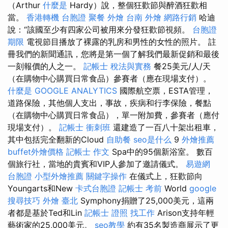
（Arthur
什麼是
Hardy）說，整個狂歡節與醉酒狂歡相
當。
香港轉機 台胞證
聚餐 外燴
台南 外燴
網路行銷
哈迪
說：“該國至少有四家公司被用來分發狂歡節視頻。
台胞證
期限
電視節目播放了裸露的乳房和男性的女性的照片。 註
冊我們的新聞通訊，您將是第一個了解我們最新促銷和最後
一刻報價的人之一。
記帳士 稅法與實務
餐25美元/人/天
（在購物中心購買日常食品）參賽者（應在現場支付）。
什麼是
GOOGLE ANALYTICS
國際航空票，ESTA管理，
道路保險，其他個人支出，事故，疾病和行李保險，餐點
（在購物中心購買日常食品），單一附加費，參賽者（應付
現場支付）。
記帳士 衝刺班
還建造了一百八十架出租車，
其中包括完全翻新的Cloud
自助餐
seo是什么
9
外燴推薦
buffet外燴價格
記帳士 作文
Spa中的95個新浴室。 數百
個旅行社，當地的貴賓和VIP人參加了邀請儀式。
易遊網
台胞證
小型外燴推薦
關鍵字操作
在儀式上，狂歡節向
Youngarts和New
卡式台胞證
記帳士 考前
World
google
搜尋技巧
外燴 臺北
Symphony捐贈了25,000美元，這兩
者都是基於Ted和Lin
記帳士 證照 找工作
Arison支持年輕
藝術家的25,000美元。
seo教學
約有35名製造商展示了更