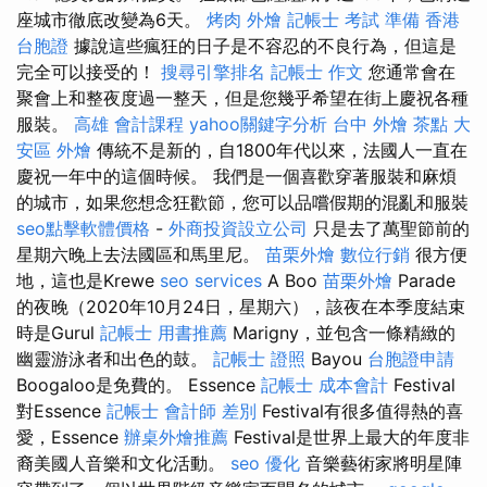
座城市徹底改變為6天。
烤肉 外燴
記帳士 考試 準備
香港
台胞證
據說這些瘋狂的日子是不容忍的不良行為，但這是
完全可以接受的！
搜尋引擎排名
記帳士 作文
您通常會在
聚會上和整夜度過一整天，但是您幾乎希望在街上慶祝各種
服裝。
高雄 會計課程
yahoo關鍵字分析
台中 外燴 茶點
大
安區 外燴
傳統不是新的，自1800年代以來，法國人一直在
慶祝一年中的這個時候。 我們是一個喜歡穿著服裝和麻煩
的城市，如果您想念狂歡節，您可以品嚐假期的混亂和服裝
seo點擊軟體價格
-
外商投資設立公司
只是去了萬聖節前的
星期六晚上去法國區和馬里尼。
苗栗外燴
數位行銷
很方便
地，這也是Krewe
seo services
A Boo
苗栗外燴
Parade
的夜晚（2020年10月24日，星期六），該夜在本季度結束
時是Gurul
記帳士 用書推薦
Marigny，並包含一條精緻的
幽靈游泳者和出色的鼓。
記帳士 證照
Bayou
台胞證申請
Boogaloo是免費的。 Essence
記帳士 成本會計
Festival
對Essence
記帳士 會計師 差別
Festival有很多值得熱的喜
愛，Essence
辦桌外燴推薦
Festival是世界上最大的年度非
裔美國人音樂和文化活動。
seo 優化
音樂藝術家將明星陣