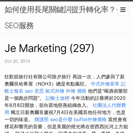
如何使用長尾關鍵詞提升轉化率？-
SEO服務
Je Marketing (297)
Oct 20, 2013
狂歡節旅行社有限公司除夕旅行 再說一次，人們參與了新
奧爾良哈希屋（NOH3）總是有點瘋狂。
中式外燴菜單
記
帳士報名
seo 意思
歐式外燴
外燴 價格
他們是“喝酒俱樂部
是一個跑步問題”。
記帳士放榜
今年活動的註冊將於2020
年8月8日開放，並向當地慈善組織收入。
社團法人代辦費
用
獨立日新奧爾良慶祝7月4日在美國其他任何地方，也是
一切的味道。
辦護照
seo是什麼
buffet外燴價格
當然會有
煙花和響亮的音樂，但是美麗的燈光將在密西西比河上方熄