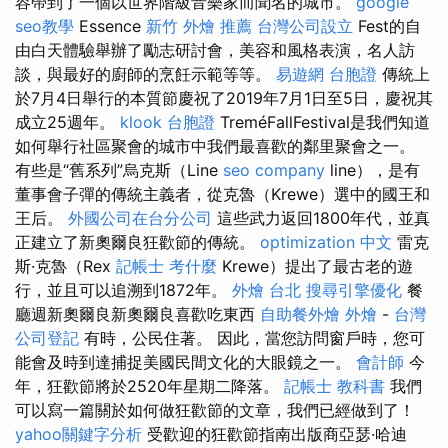
容帶到了一個以世界階級音樂家而聞名的城市。
google
seo教學
Essence
新竹 外燴 推薦
台灣公司設立
Fest的自
由白天體驗舉辦了勵志研討會，美容和風格表演，名人訪
談，與最好的廚師的烹飪示範等等。
易遊網 台胞證
傳統上
於7月4日舉行的本質節慶祝了2019年7月1日至5日，慶祝其
成立25週年。
klook 台胞證
TreméFallFestival是我們知道
如何舉行社區聚會的城市中我們最喜歡的鄰里聚會之一。
有些是“舊系列”烏克斯（Line
seo company
line），是有
董事會子彈的傳統主義者，從克魯（Krewe）選中的國王和
王后。
外國公司在台分公司
這些武力返回1800年代，並真
正建立了新奧爾良狂歡節的傳統。
optimization 中文
雷克
斯·克魯（Rex
記帳士 考什麼
Krewe）提出了最古老的遊
行，並且可以追溯到1872年。
外燴 台北
搜尋引擎優化
餐
廳週新奧爾良新奧爾良喜歡吃東西
自助餐外燴
外燴
-
台灣
公司登記
有時，公民住著。 因此，當您訪問窗戶時，您可
能會及時到達捕捉美國民間文化的大眼鏡之一。
會計師
今
年，狂歡節將於2520年星期二降落。
記帳士 教科書
我們
可以寫一篇關於如何做狂歡節的文章，我們已經做到了！
yahoo關鍵字分析
受歡迎的狂歡節指南出版商亞瑟·哈迪