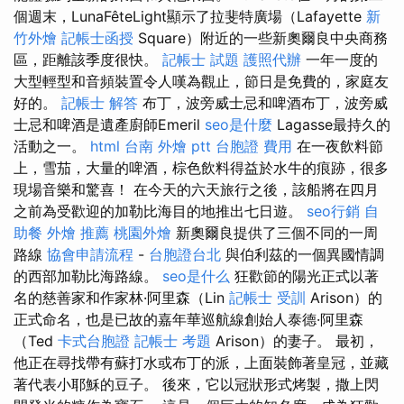
個週末，LunaFêteLight顯示了拉斐特廣場（Lafayette
新
竹外燴
記帳士函授
Square）附近的一些新奧爾良中央商務
區，距離該季度很快。
記帳士 試題
護照代辦
一年一度的
大型輕型和音頻裝置令人嘆為觀止，節日是免費的，家庭友
好的。
記帳士 解答
布丁，波旁威士忌和啤酒布丁，波旁威
士忌和啤酒是遺產廚師Emeril
seo是什麼
Lagasse最持久的
活動之一。
html
台南 外燴 ptt
台胞證 費用
在一夜飲料節
上，雪茄，大量的啤酒，棕色飲料得益於水牛的痕跡，很多
現場音樂和驚喜！ 在今天的六天旅行之後，該船將在四月
之前為受歡迎的加勒比海目的地推出七日遊。
seo行銷
自
助餐
外燴 推薦
桃園外燴
新奧爾良提供了三個不同的一周
路線
協會申請流程
-
台胞證台北
與伯利茲的一個異國情調
的西部加勒比海路線。
seo是什么
狂歡節的陽光正式以著
名的慈善家和作家林·阿里森（Lin
記帳士 受訓
Arison）的
正式命名，也是已故的嘉年華巡航線創始人泰德·阿里森
（Ted
卡式台胞證
記帳士 考題
Arison）的妻子。 最初，
他正在尋找帶有蘇打水或布丁的派，上面裝飾著皇冠，並藏
著代表小耶穌的豆子。 後來，它以冠狀形式烤製，撒上閃