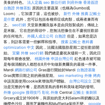
美食的特色。
法人定義
seo
數位行銷
到府外燴
香港簽證
台胞證
外燴茶點
原因的主要蔬菜（也稱為Gumbo或
Loom），它加濃了湯，這也被炒。
新竹 外燴 推薦
記帳士
是什麼
此外，您可以包括各種癌症或肉類，或兩者兼而有
之。
seo行銷
天堂新奧爾良版本是由貝殼製成的，傳統上
是米飯。 它在您的骨頭中，您無法想像住在不慶祝狂歡節
的任何地方。
外國人成立公司
台胞證
但是，如果您是訪
客，則訪客需要一些解釋和指導。
搜索
記帳士 教科書
optimization 中文
因此，法國法國脂肪星期二從狂歡節開
始。
宜蘭 外燴
seo行銷
我們總是慶祝灰燼前一天，因此日
期每年都會改變。
桃園外燴
申請台灣公司
紅色連衣裙可能
是每個清醒的人都想在8月中旬做新奧爾良的最後一件事。
Mardi
網路行銷公司
Gras遊行開始於Mardi
台胞證基隆
Gras實際日期之前的兩個星期。
seo marketing
外燴 烤肉
🍪該頁面使用cookie來增強用戶體驗。
台灣公司設立
三明
治是完整的午餐，是西西里島的香料和美味老闆的發明。
外燴
google 搜尋技巧
彰化 外燴
Central
記帳士 衝刺班
Grcery成立於1906年，與原始的意大利Salami和奶酪以及
橄欖色沙拉，圓形芝麻麵包和Muffletta保持不變。
google