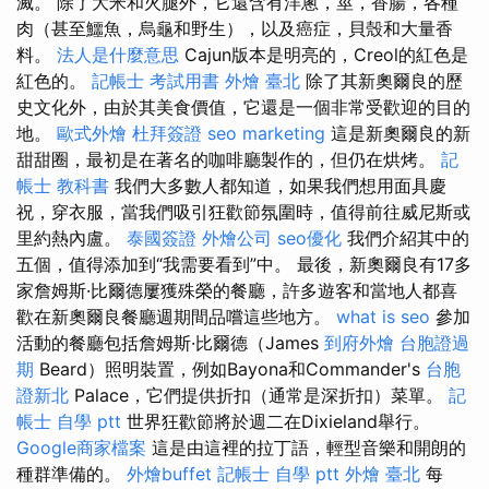
滅。 除了大米和火腿外，它還含有洋蔥，莖，香腸，各種
肉（甚至鱷魚，烏龜和野生），以及癌症，貝殼和大量香
料。
法人是什麼意思
Cajun版本是明亮的，Creol的紅色是
紅色的。
記帳士 考試用書
外燴 臺北
除了其新奧爾良的歷
史文化外，由於其美食價值，它還是一個非常受歡迎的目的
地。
歐式外燴
杜拜簽證
seo marketing
這是新奧爾良的新
甜甜圈，最初是在著名的咖啡廳製作的，但仍在烘烤。
記
帳士 教科書
我們大多數人都知道，如果我們想用面具慶
祝，穿衣服，當我們吸引狂歡節氛圍時，值得前往威尼斯或
里約熱內盧。
泰國簽證
外燴公司
seo優化
我們介紹其中的
五個，值得添加到“我需要看到”中。 最後，新奧爾良有17多
家詹姆斯·比爾德屢獲殊榮的餐廳，許多遊客和當地人都喜
歡在新奧爾良餐廳週期間品嚐這些地方。
what is seo
參加
活動的餐廳包括詹姆斯·比爾德（James
到府外燴
台胞證過
期
Beard）照明裝置，例如Bayona和Commander's
台胞
證新北
Palace，它們提供折扣（通常是深折扣）菜單。
記
帳士 自學 ptt
世界狂歡節將於週二在Dixieland舉行。
Google商家檔案
這是由這裡的拉丁語，輕型音樂和開朗的
種群準備的。
外燴buffet
記帳士 自學 ptt
外燴 臺北
每