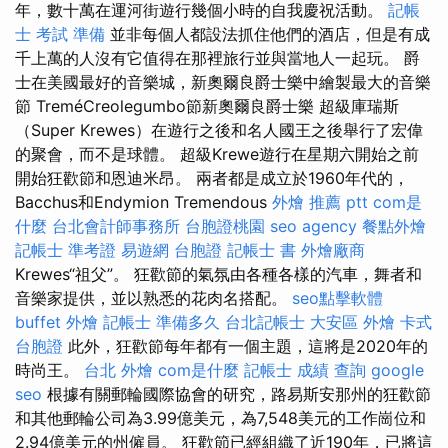
年，數十萬在運河街遊行幾個小時的自我慶祝活動。
記帳
士 考試 準備
並非每個人都設法抓住他們的酒店，但是有成
千上萬的人沒有它值得在那裡旅行並與當地人一起玩。 爵
士在美國最好的音樂城，新奧爾良爵士樂中繪製最大的音樂
節 TreméCreolegumbo節新奧爾良爵士樂 超級庫瑞斯
（Super Krewes）在遊行之後和名人國王之後舉行了宏偉
的聚會，而不是球體。 超級Krewe遊行在星期六開始之前
開始狂歡節和恩迪米昂。 兩者都是成立於1960年代的，
Bacchus和Endymion Tremendous
外燴 推薦 ptt
com是
什麼
台北會計師事務所
台胞證桃園
seo agency
餐點外燴
記帳士 準考證
易遊網 台胞證
記帳士 書
外燴廠商
Krewes“祖父”。 狂歡節的氣氛由各種各樣的汽車，舞者和
音樂家提供，並以熟悉的花肉名搭配。
seo點擊軟體
buffet 外燴
記帳士 準備多久
台北記帳士
大安區 外燴
卡式
台胞證
此外，狂歡節每年都有一個主題，這將是2020年的
時尚王。
台北 外燴
com是什麼
記帳士 成績 查詢
google
seo
根據有關郵輪國際協會的研究，路易斯安那州的狂歡節
和其他郵輪公司為3.99億美元，為7,548美元的工作崗位和
2.94億美元的州僱員。 狂歡節已經組織了近190年，已將這