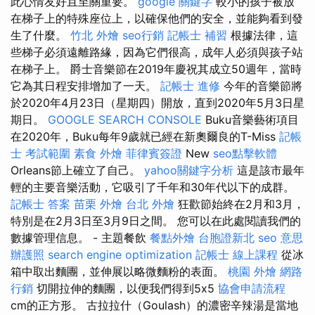
此心情友好且至關重要。
google 關鍵字
較小的孩子被放
在梯子上的特殊座位上，以確保他們的安全，並能夠看到發
生了什麼。
竹北 外燴
seo行銷
記帳士 補習
根據法律，這
些梯子必須遠離路緣，因為它們很高，成年人必須與孩子站
在梯子上。 爵士音樂節在2019年慶祝其成立50週年，當時
它為其日程安排增加了一天。
記帳士 進修
今年的音樂節將
於2020年4月23日（星期四）開放，直到2020年5月3日星
期日。
GOOGLE SEARCH CONSOLE
Buku音樂藝術項目
在2020年，Buku每年9歲就已經在新奧爾良的T-Miss
記帳
士 考試範圍
素食 外燴
菲律賓簽證
New
seo點擊軟體
Orleans節上確立了自己。
yahoo關鍵字分析
這是該市最年
輕的主要音樂活動，它吸引了千年和30年代以下的成群。
記帳士 答案
苗栗 外燴
台北 外燴
狂歡節始終在2月和3月，
特別是在2月3日至3月9日之間。 您可以在此處閱讀我們的
數據管理信息。 - 主題餐飲
餐點外燴
台胞證新北
seo 意思
辦護照
search engine optimization
記帳士 線上課程
從冰
箱中取出麵團，並伸展以略微麵粉的表面。
桃園 外燴
網路
行銷
切開拉伸的麵團，以便我們得到5x5
協會申請流程
cm的正方形。 古拉拉什（Goulash）的濃密辛辣湯是當地