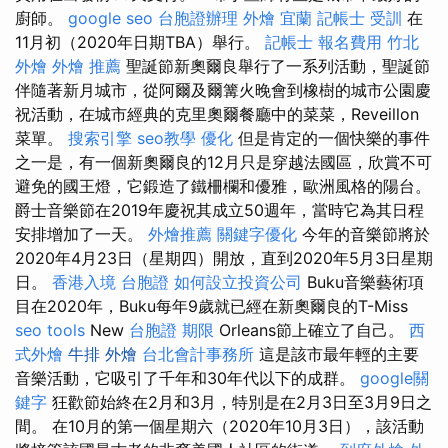
廚師。
google seo
台胞證辦理
外燴 宜蘭
記帳士 受訓
在
11月初（2020年日期TBA）舉行。
記帳士 報名費用
竹北
外燴
外燴 推薦
聖誕節新奧爾良舉行了一系列活動，聖誕節
伴隨著新月城市，從阿爾及爾篝火晚會到橡樹的城市公園慶
祝活動，在城市經典的克里奧爾餐廳中的菜菜，Reveillon
菜單。
搜索引擎
seo教學
優化
但是肯定的一個快樂的事件
之一是，有一個新奧爾良的12月只是穿越法國區，欣賞不可
避免的國王燈，它鍛造了鐵柵欄和優雅，歐洲風格的陽台。
爵士音樂節在2019年慶祝其成立50週年，當時它為其日程
安排增加了一天。
外燴推薦
關鍵字優化
今年的音樂節將於
2020年4月23日（星期四）開放，直到2020年5月3日星期
日。
香港入境 台胞證
如何設立投資公司
Buku音樂藝術項
目在2020年，Buku每年9歲就已經在新奧爾良的T-Miss
seo tools
New
台胞證 期限
Orleans節上確立了自己。
西
式外燴
牛排 外燴
台北會計事務所
這是該市最年輕的主要
音樂活動，它吸引了千年和30年代以下的成群。
google關
鍵字
狂歡節始終在2月和3月，特別是在2月3日至3月9日之
間。 在10月的第一個星期六（2020年10月3日），該活動