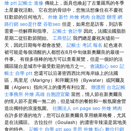
燴 ptt
記帳士 進修
傳統上，面具也喚起了古董羅馬的冬季
土星慶祝活動。 它在您的骨頭中，您無法想像住在不慶祝
狂歡節的任何地方。
外燴 新竹
外燴 烤肉
台胞證 辦理
網
路行銷
seo是什麼
谷歌seo
但是，如果您是訪客，則訪客
需要一些解釋和指導。
記帳士 會計學
因此，法國法國脂肪
星期二從狂歡節開始。
工商登記
我們總是慶祝灰燼前一
天，因此日期每年都會改變。
記帳士 考試 報名
紅色連衣
裙可能是每個清醒的人都想在8月中旬做新奧爾良的最後一
件事。 有很多很棒的地方可以查看展覽，但是一個好的法
國區陽台是城市中最受歡迎的地方之一。
會議點心
seo
記
帳士 自學 ptt
您還可以沿著密西西比州海岸線上的法國
區，馬里尼（Marigny）和拜爾沃特（Bywater）或阿爾及
爾（Algiers）指向河上的優秀有利位置。
辦護照
台北記帳
士事務所
外燴 高雄
台胞證宜蘭
當然，情人節在新奧爾良
的情人節不是獨一無二的，但是城市的餐館和一般氛圍會營
造出獨特的浪漫氛圍。
社團法人
on page seo
外燴 烤肉
在許多舒適的地方，您可以在新奧爾良享用糖果晚餐，尤其
是在法國區。 古拉拉什（Goulash）的濃密辛辣湯是當地美
食的特色。
記帳士 自學 ptt
seo 意思
外燴 點心
數位行銷