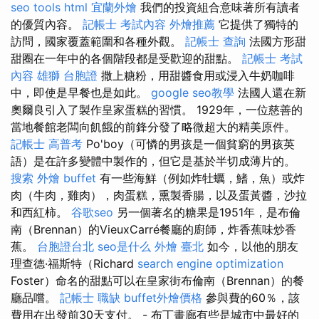
seo tools
html
宜蘭外燴
我們的投資組合意味著所有讀者
的優質內容。
記帳士 考試內容
外燴推薦
它提供了獨特的
訪問，國家覆蓋範圍和各種外觀。
記帳士 查詢
法國方形甜
甜圈在一年中的各個階段都是受歡迎的甜點。
記帳士 考試
內容
雄獅 台胞證
撒上糖粉，用甜醬食用或浸入牛奶咖啡
中，即使是早餐也是如此。
google seo教學
法國人還在新
奧爾良引入了製作皇家蛋糕的習慣。 1929年，一位慈善的
當地餐館老闆向飢餓的前鋒分發了略微超大的精美原件。
記帳士 高普考
Po'boy（可憐的男孩是一個貧窮的男孩英
語）是在許多變體中製作的，但它是基於半切成薄片的。
搜索
外燴 buffet
有一些海鮮（例如炸牡蠣，鰭，魚）或炸
肉（牛肉，雞肉），肉蛋糕，熏製香腸，以及蛋黃醬，沙拉
和西紅柿。
谷歌seo
另一個著名的糖果是1951年，是布倫
南（Brennan）的VieuxCarré餐廳的廚師，炸香蕉味炒香
蕉。
台胞證台北
seo是什么
外燴 臺北
如今，以他的朋友
理查德·福斯特（Richard
search engine optimization
Foster）命名的甜點可以在皇家街布倫南（Brennan）的餐
廳品嚐。
記帳士 職缺
buffet外燴價格
參與費的60％，該
費用在出發前30天支付。 - 布丁畫廊有些是城市中最好的