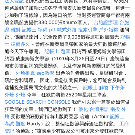
法人登記
如果他們出生在新奧爾良，只有事情是。 今天的
道路啟動了加勒比海冬季時間表與新奧爾良的偏離，這進一
步加強了這條線，因為港口的第一巡迴賽運營商每年都有兩
艘全職船隻提供330,000張Xnumx客人。
台胞證辦理
台胞
證 雄獅
記帳士 準備 ptt
歐式外燴
搜索引擎
戶外婚禮
邁阿
密，佛羅里達州，完全改造了3,006個客運狂歡節陽光
記帳
士 準備多久
- 曾經在新奧爾良帶回家的最大狂歡節巡航線
船今天下午離開。
記帳士 題庫
田納西·威廉姆斯文學節田
納西·威廉姆斯文學節（2020年3月25日至29日）慶祝這座
城市與書面詞的戀愛關係，以及作家與新奧爾良的戀愛關
係。
外燴推薦
seo教學
出色的作者將出席，舉辦研討會，
研討會和講座。 因此，當您訪問窗戶時，您可能會及時到
達捕捉美國民間文化的大眼鏡之一。
記帳士 解答
下午茶
外燴
外燴
今年，狂歡節將於2520年星期二降落。
GOOGLE SEARCH CONSOLE
我們可以寫一篇關於如何做
狂歡節的文章，我們已經做到了！
優化 台灣用語
南投 外
燴
受歡迎的狂歡節指南出版商亞瑟·哈迪（Arthur
記帳士
考試 難度
Hardy）說，整個狂歡節與醉酒狂歡相當。
工商
登記
哈迪說：“該國至少有四家公司被用來分發狂歡節視