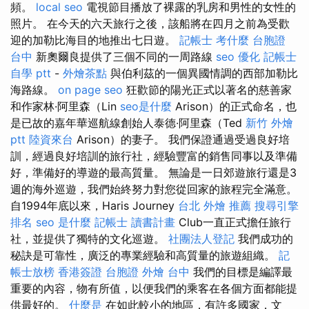
頻。
local seo
電視節目播放了裸露的乳房和男性的女性的
照片。 在今天的六天旅行之後，該船將在四月之前為受歡
迎的加勒比海目的地推出七日遊。
記帳士 考什麼
台胞證
台中
新奧爾良提供了三個不同的一周路線
seo 優化
記帳士
自學 ptt
-
外燴茶點
與伯利茲的一個異國情調的西部加勒比
海路線。
on page seo
狂歡節的陽光正式以著名的慈善家
和作家林·阿里森（Lin
seo是什麼
Arison）的正式命名，也
是已故的嘉年華巡航線創始人泰德·阿里森（Ted
新竹 外燴
ptt
陸資來台
Arison）的妻子。 我們保證通過受過良好培
訓，經過良好培訓的旅行社，經驗豐富的銷售同事以及準備
好，準備好的導遊的最高質量。 無論是一日郊遊旅行還是3
週的海外巡遊，我們始終努力對您從回家的旅程完全滿意。
自1994年底以來，Haris Journey
台北 外燴 推薦
搜尋引擎
排名
seo 是什麼
記帳士 讀書計畫
Club一直正式擔任旅行
社，並提供了獨特的文化巡遊。
社團法人登記
我們成功的
秘訣是可靠性，廣泛的專業經驗和高質量的旅遊組織。
記
帳士放榜
香港簽證 台胞證
外燴 台中
我們的目標是編譯最
重要的內容，物有所值，以便我們的乘客在各個方面都能提
供最好的。
什麼是
在如此較小的地區，有許多國家，文