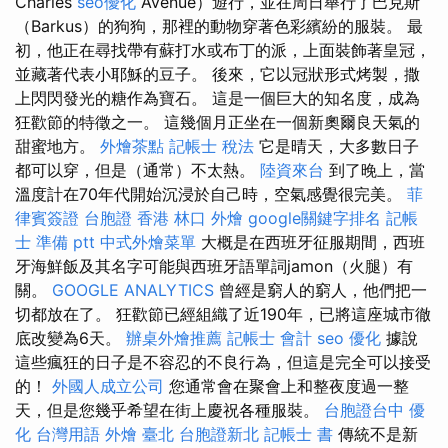
Charles
seo優化
Avenue）遊行，並在周日舉行了巴克斯
（Barkus）的狗狗，那裡的動物穿著色彩繽紛的服裝。 最
初，他正在尋找帶有蘇打水或布丁的派，上面裝飾著皇冠，
並藏著代表小耶穌的豆子。 後來，它以冠狀形式烤製，撒
上閃閃發光的糖作為寶石。 這是一個巨大的知名度，成為
狂歡節的特徵之一。 這幾個月正坐在一個新奧爾良天氣的
甜蜜地方。
外燴茶點
記帳士 稅法
它是晴天，大多數日子
都可以穿，但是（通常）不太熱。
陸資來台
到了晚上，當
溫度計在70年代開始沉浸於自己時，空氣感覺很完美。
菲
律賓簽證
台胞證 香港
林口 外燴
google關鍵字排名
記帳
士 準備 ptt
中式外燴菜單
大概是在西班牙征服期間，西班
牙海鮮飯及其名字可能與西班牙語單詞jamon（火腿）有
關。
GOOGLE ANALYTICS
曾經是窮人的窮人，他們把一
切都放在了。 狂歡節已經組織了近190年，已將這座城市徹
底改變為6天。
辦桌外燴推薦
記帳士 會計
seo 優化
據說
這些瘋狂的日子是不容忍的不良行為，但這是完全可以接受
的！
外國人成立公司
您通常會在聚會上和整夜度過一整
天，但是您幾乎希望在街上慶祝各種服裝。
台胞證台中
優
化 台灣用語
外燴 臺北
台胞證新北
記帳士 書
傳統不是新