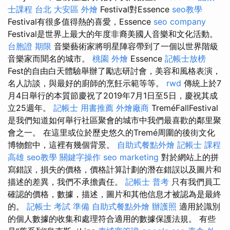
士課程 台北
大安區 外燴
Festival對Essence
seo教學
Festival有很多值得熱的喜愛，Essence
seo company
Festival是世界上最大的年度非裔美國人音樂和文化活動。
台胞證 期限
音樂藝術家將明星陣容帶到了一個以世界階級
音樂家而聞名的城市。
桃園 外燴
Essence
記帳士放榜
Fest的自由白天體驗舉辦了勵志研討會，美容和風格表演，
名人訪談，與最好的廚師的烹飪示範等等。
rwd
傳統上於7
月4日舉行的本質節慶祝了2019年7月1日至5日，慶祝其成
立25週年。
記帳士 用書推薦
外燴廠商
TreméFallFestival
是我們知道如何舉行社區聚會的城市中我們最喜歡的鄰里聚
會之一。 在這里或位於歷史悠久的Tremé周圍的後街文化
博物館中，這裡有幾個背景。
自助式餐點外燴
記帳士 課程
高雄
seo教學
關鍵字操作
seo marketing
對於網站上的拼
寫錯誤，損失的價格，價格計算計劃的潛在錯誤以及圖片和
描述的差異，我們不承擔責任。
記帳士 普考
只有我們員工
確認的價格，數據，描述，圖片和其他信息才被認為是最終
的。
記帳士 考試 準備
自助式餐點外燴
辦護照
適用於識別
的個人數據的收集和處理符合適用的數據保護法規。 有些