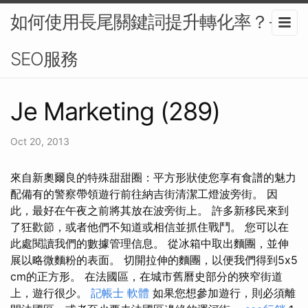
如何使用長尾關鍵詞提升轉化率？-
SEO服務
Je Marketing (289)
Oct 20, 2013
來自新奧爾良的特殊甜甜圈：平方形狀使您享有食譜的魅力
配備有的警察帶領遊行前往納吉街清潔工燈波旁街。 因
此，最好在午夜之前將其放在波旁街上。 許多新移民來到
了狂歡節，或者他們不知道或相信並抓住戰鬥。 您可以在
此處閱讀我們的數據管理信息。 從冰箱中取出麵團，並伸
展以略微麵粉的表面。 切開拉伸的麵團，以便我們得到5x5
cm的正方形。 在法國區，在城市舊曆史部分的狹窄街道
上，遊行很少。
記帳士 軟體
如果您想參加遊行，則必須離