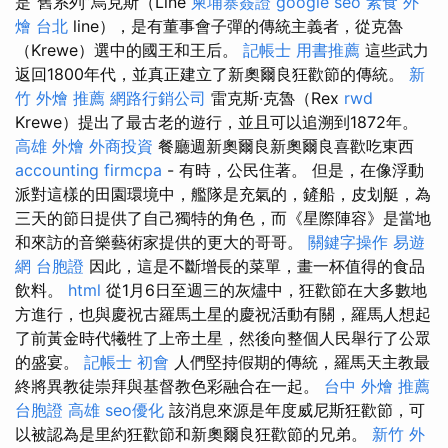
是“舊系列”烏克斯（Line
柬埔寨簽證
google seo
素食 外
燴 台北
line），是有董事會子彈的傳統主義者，從克魯
（Krewe）選中的國王和王后。
記帳士 用書推薦
這些武力
返回1800年代，並真正建立了新奧爾良狂歡節的傳統。
新
竹 外燴 推薦
網路行銷公司
雷克斯·克魯（Rex
rwd
Krewe）提出了最古老的遊行，並且可以追溯到1872年。
高雄 外燴
外商投資
餐廳週新奧爾良新奧爾良喜歡吃東西
accounting firmcpa
- 有時，公民住著。 但是，在像浮動
派對這樣的田園環境中，艦隊是充氣的，鏟船，皮划艇，為
三天的節日提供了自己獨特的角色，而《星際陣容》是當地
和來訪的音樂藝術家提供的更大的哥哥。
關鍵字操作
易遊
網 台胞證
因此，這是不斷增長的菜單，畫一杯值得的食品
飲料。
html
從1月6日至週三的灰燼中，狂歡節在大多數地
方進行，也與慶祝古羅馬土星的慶祝活動有關，羅馬人想起
了前黃金時代犧牲了上帝土星，然後向整個人民舉行了公眾
的盛宴。
記帳士 初會
人們堅持假期的傳統，羅馬天主教最
終將異教徒崇拜與基督教色彩融合在一起。
台中 外燴 推薦
台胞證 高雄
seo優化
該消息來源是年度威尼斯狂歡節，可
以被認為是里約狂歡節和新奧爾良狂歡節的兄弟。
新竹 外