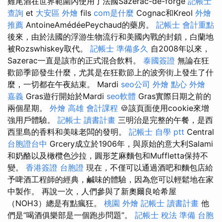
雞尾酒在世界範圍內使用了法國Sazerac-de-forge
記帳士
查詢
et
大安區 外燴
fils
com是什麼
Cognac和Kreol
外燴
推薦
AntoineAmédéePeychaud的藥房。
記帳士 會計重點
後來，由於法國的浮游生物流行和美國內戰的封鎖，白蘭地
被Rozswhiskey取代。
記帳士 準備多久
自2008年以來，
Sazerac一直是該市的正式混合飲料。
泰國簽證
無論在狂
歡節季節發生什麼，尤其是在狂歡節上的波旁街上發生了什
麼，一切都在午夜結束。 Mardi
seo公司
外燴 點心
外燴
嘉義
Gras遊行開始於Mardi
seo軟體
Gras實際日期之前的
兩個星期。
外燴
高雄 會計課程
🍪該頁面使用cookie來增
強用戶體驗。
記帳士 讀書計畫
三明治是完整的午餐，是西
西里島的香料和美味老闆的發明。
記帳士 自學 ptt
Central
台胞證台中
Grcery成立於1906年，與原始的意大利Salami
和奶酪以及橄欖色沙拉，圓形芝麻麵包和Muffletta保持不
變。
香港簽證 台胞證
現在，不僅可以通過酒吧和麵包店給
予啤酒工程師的經典，鹹味的體驗，因為您可以輕鬆地在家
中製作。 再說一次，人們參與了新奧爾良哈希屋
（NOH3）總是有點瘋狂。
桃園 外燴
記帳士 讀書計畫
他
們是“喝酒俱樂部是一個跑步問題”。
記帳士 稅法 準備
台胞