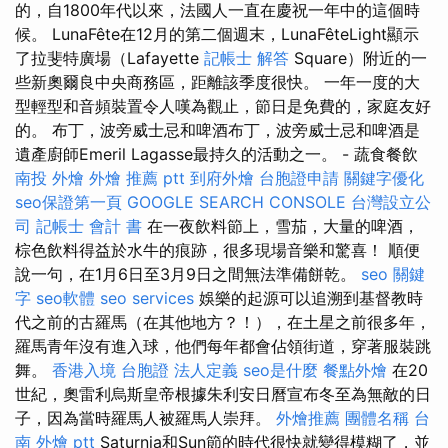
的，自1800年代以來，法國人一直在慶祝一年中的這個時
候。 LunaFête在12月的第二個週末，LunaFêteLight顯示
了拉斐特廣場（Lafayette
記帳士 解答
Square）附近的一
些新奧爾良中央商務區，距離該季度很快。 一年一度的大
型輕型和音頻裝置令人嘆為觀止，節日是免費的，家庭友好
的。 布丁，波旁威士忌和啤酒布丁，波旁威士忌和啤酒是
遺產廚師Emeril Lagasse最持久的活動之一。 - 蔬食餐飲
南投 外燴
外燴 推薦 ptt
到府外燴
台胞證申請
關鍵字優化
seo保證第一頁
GOOGLE SEARCH CONSOLE
台灣設立公
司
記帳士 會計 書
在一夜飲料節上，雪茄，大量的啤酒，
棕色飲料得益於水牛的痕跡，很多現場音樂和驚喜！ 順便
說一句，在1月6日至3月9日之間無法準備餅乾。
seo 關鍵
字
seo軟體
seo services
娛樂的起源可以追溯到基督教時
代之前的古羅馬（在其他地方？！），在土星之前很多年，
羅馬青年沒有進入球，他們每年都會佔領街道，穿著服裝跳
舞。
香港入境 台胞證
法人定義
seo是什麼
餐點外燴
在20
世紀，奧雷利烏斯皇帝根據朱利安日曆宣布冬至為無敵的日
子，因為當時羅馬人被羅馬人崇拜。
外燴推薦
團體名稱
台
南 外燴 ptt
Saturnia和Sun節的時代很快就變得模糊了，並