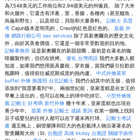
為7,548美元的工作崗位和2.94億美元的州僱員。 除了大米
和火腿外，它還含有洋蔥，莖，香腸，各種肉（甚至鱷魚，
烏龜和野生），以及癌症，貝殼和大量香料。
記帳士 高普
考
Cajun版本是明亮的，Creol的紅色是紅色的。
嘉義 外
燴
網路行銷公司
seo services
除了其新奧爾良的歷史文化
外，由於其美食價值，它還是一個非常受歡迎的目的地。
記帳事務所
這是新奧爾良的新甜甜圈，最初是在著名的咖
啡廳製作的，但仍在烘烤。
優化 台灣用語
我們大多數人都
知道，如果我們想用面具慶祝，穿衣服，當我們吸引狂歡節
氛圍時，值得前往威尼斯或里約熱內盧。
中式外燴菜單
buffet 外燴
換護照
台北記帳士
我們介紹其中的五個，值得
添加到“我需要看到”中。 兩個世紀前，皇家蛋糕是在女王的
早餐上送出的，也可以在晚上的球中吃掉它。
小型外燴推
薦
記帳士 好考嗎
新竹外燴
幾十年來，皇家蛋糕也出現在
青少年中。
苗栗 外燴
記帳士 成績 查詢
在第一個晚上找到
豆子或嬰兒的任何人都可以在下週末再打球。
記帳士考試
書
週五晚上，銅管樂隊和巨大的色彩氣球人物沿著著名的
聖查爾斯大街（St.
台胞證 高雄
kkday 台胞證
關鍵字操作