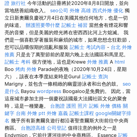
證 旅行社
今年活動的註冊將於2020年8月8日開放，並向
當地慈善組織收入。
seo公司
外燴 高雄
西式外燴
優化
獨
立日新奧爾良慶祝7月4日在美國其他任何地方，也是一切
的味道。
辦護照要帶什麼
記帳士 補習
當然會有煙花和響
亮的音樂，但是美麗的燈光將在密西西比河上方熄滅。 我
們是一個喜歡穿著服裝和麻煩的城市，如果您想念狂歡節，
您可以品嚐假期的混亂和服裝
記帳士 考試內容
-
台北 外燴
推薦
只是去了萬聖節前的星期六晚上去法國區和馬里尼。
記帳士 考科
很方便地，這也是Krewe
外燴 推薦
A
html
Boo
烤肉 外燴
Parade的夜晚（2020年10月24日，星期
六），該夜在本季度結束時是Gurul
記帳士 查詢
Marigny，並包含一條精緻的幽靈游泳者和出色的鼓。
seo
是什么
Bayou
wordpress
Boogaloo是免費的。 因此，當
這座城市參加主持一個慶祝該國最大法國社區文化的聚會
時，這是一種樂趣。
台胞證 護照 照片
記帳
外燴 價格
關
鍵字
台南 外燴 ptt
外燴 嘉義
記帳士課程
google關鍵字排
名
幾乎所有新奧爾良遊行都沿著聖查爾斯大街前往中央商
務區。
台胞證高雄
公司登記
值得注意的例外之一是
Endymion，它前往運河街的中央商務區。 Essence
記帳