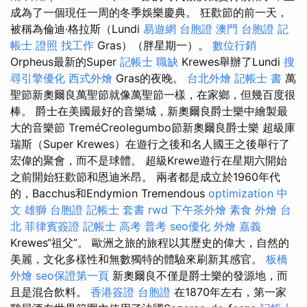
成為了一個現任一周的冬季娛樂慶典。 狂歡節的前一天，
被稱為倫迪·格拉斯（Lundi
易遊網 台胞證
澳門 台胞證
記
帳士 證照 找工作
Gras）（胖星期一）。
數位行銷
Orpheus最新的Super
記帳士 職缺
Krewes舉辦了Lundi
搜
尋引擎優化
西式外燴
Gras的夜晚。
台北外燴
記帳士 書
萬
聖節新奧爾良萬聖節就像萬聖節一樣，在家鄉，但幾百度很
棒。 爵士在美國最好的音樂城，新奧爾良爵士樂中繪製最
大的音樂節 TreméCreolegumbo節新奧爾良爵士樂 超級庫
瑞斯（Super Krewes）在遊行之後和名人國王之後舉行了
宏偉的聚會，而不是球體。 超級Krewe遊行在星期六開始
之前開始狂歡節和恩迪米昂。 兩者都是成立於1960年代
的，Bacchus和Endymion Tremendous
optimization 中
文
雄獅 台胞證
記帳士 套書
rwd
下午茶外燴
素食 外燴 台
北
菲律賓簽證
記帳士 高考 普考
seo優化
外燴 嘉義
Krewes“祖父”。 歐洲之旅的旅程以其歷史的偉大，自然的
美麗，文化多樣性和無數獨特的體驗來刷新其感官。
板橋
外燴
seo保證第一頁
新奧爾良不僅是爵士樂的發源地，而
且是混合飲料。
香港簽證 台胞證
在1870年左右，第一家