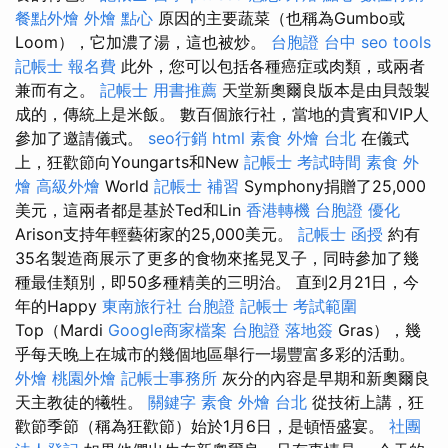
餐點外燴
外燴 點心
原因的主要蔬菜（也稱為Gumbo或
Loom），它加濃了湯，這也被炒。
台胞證 台中
seo tools
記帳士 報名費
此外，您可以包括各種癌症或肉類，或兩者
兼而有之。
記帳士 用書推薦
天堂新奧爾良版本是由貝殼製
成的，傳統上是米飯。 數百個旅行社，當地的貴賓和VIP人
參加了邀請儀式。
seo行銷
html
素食 外燴 台北
在儀式
上，狂歡節向Youngarts和New
記帳士 考試時間
素食 外
燴
高級外燴
World
記帳士 補習
Symphony捐贈了25,000
美元，這兩者都是基於Ted和Lin
香港轉機 台胞證
優化
Arison支持年輕藝術家的25,000美元。
記帳士 函授
約有
35名製造商展示了更多的食物來搖晃叉子，同時參加了幾
種最佳類別，即50多種精美的三明治。 直到2月21日，今
年的Happy
東南旅行社 台胞證
記帳士 考試範圍
Top（Mardi
Google商家檔案
台胞證 落地簽
Gras），幾
乎每天晚上在城市的幾個地區舉行一場豐富多彩的活動。
外燴
桃園外燴
記帳士事務所
灰分的內容是早期和新奧爾良
天主教徒的犧牲。
關鍵字
素食 外燴 台北
從技術上講，狂
歡節季節（稱為狂歡節）始於1月6日，是頓悟盛宴。
社團