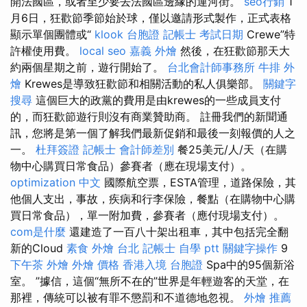
開法國區，或者至少要去法國區邊緣的運河街。
seo行銷
1
月6日，狂歡節季節始於球，僅以邀請形式製作，正式表格
顯示單個團體或“
klook 台胞證
記帳士 考試日期
Crewe”特
許權使用費。
local seo
嘉義 外燴
然後，在狂歡節那天大
約兩個星期之前，遊行開始了。
台北會計師事務所
牛排 外
燴
Krewes是導致狂歡節和相關活動的私人俱樂部。
關鍵字
搜尋
這個巨大的政黨的費用是由krewes的一些成員支付
的，而狂歡節遊行則沒有商業贊助商。 註冊我們的新聞通
訊，您將是第一個了解我們最新促銷和最後一刻報價的人之
一。
杜拜簽證
記帳士 會計師差別
餐25美元/人/天（在購
物中心購買日常食品）參賽者（應在現場支付）。
optimization 中文
國際航空票，ESTA管理，道路保險，其
他個人支出，事故，疾病和行李保險，餐點（在購物中心購
買日常食品），單一附加費，參賽者（應付現場支付）。
com是什麼
還建造了一百八十架出租車，其中包括完全翻
新的Cloud
素食 外燴 台北
記帳士 自學 ptt
關鍵字操作
9
下午茶 外燴
外燴 價格
香港入境 台胞證
Spa中的95個新浴
室。 ”據信，這個“無所不在的”世界是年輕遊客的天堂，在
那裡，傳統可以被有罪不懲罰和不道德地忽視。
外燴 推薦