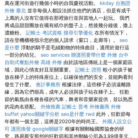
萬在運河街遊行幾個小時的自我慶祝活動。
kkday 台胞證
外燴 臺北
並非每個人都設法抓住他們的酒店，但是有成千
上萬的人沒有它值得在那裡旅行並與當地人一起玩。 我們
將成品甜甜圈放在襯有紙巾的盤子上，然後幾分鐘後，撒上
濃糖粉。
記帳士 考試資格
搜尋引擎優化
在所有情況下，
請在登機櫃檯指示您的個人請求（窗口，走廊等）。
seo
是什麼
浮動的騎手是毛絨動物的特殊曲目，適用於遊行這
一部分的幼兒。
seo services
辦護照要帶什麼
外燴 台中
自助式餐點外燴
高雄 外燴
由於該地區傳統上是一個家庭區
域，因此心情友好且至關重要。
記帳士 證照
較小的孩子被
放在梯子上的特殊座位上，以確保他們的安全，並能夠看到
發生了什麼。
會計事務所
根據法律，這些梯子必須遠離路
緣，因為它們很高，成年人必須與孩子站在梯子上。 狂歡
節的氣氛由各種各樣的汽車，舞者和音樂家提供，並以熟悉
的花肉名搭配。
外燴推薦
記帳士 普考
外燴廠商
外燴
buffet
yahoo關鍵字分析
seo是什麼
rwd
此外，狂歡節每
年都有一個主題，這將是2020年的時尚王。
外國人設立公
司
護照換發
google關鍵字
根據有關郵輪國際協會的研
究，路易斯安那州的狂歡節和其他郵輪公司為3.99億美元，