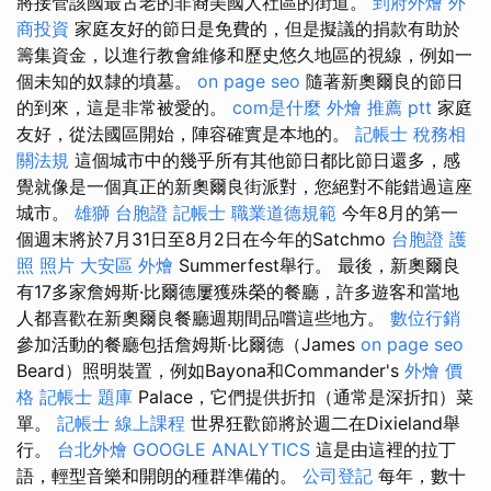
將接管該國最古老的非裔美國人社區的街道。
到府外燴
外
商投資
家庭友好的節日是免費的，但是擬議的捐款有助於
籌集資金，以進行教會維修和歷史悠久地區的視線，例如一
個未知的奴隸的墳墓。
on page seo
隨著新奧爾良的節日
的到來，這是非常被愛的。
com是什麼
外燴 推薦 ptt
家庭
友好，從法國區開始，陣容確實是本地的。
記帳士 稅務相
關法規
這個城市中的幾乎所有其他節日都比節日還多，感
覺就像是一個真正的新奧爾良街派對，您絕對不能錯過這座
城市。
雄獅 台胞證
記帳士 職業道德規範
今年8月的第一
個週末將於7月31日至8月2日在今年的Satchmo
台胞證 護
照 照片
大安區 外燴
Summerfest舉行。 最後，新奧爾良
有17多家詹姆斯·比爾德屢獲殊榮的餐廳，許多遊客和當地
人都喜歡在新奧爾良餐廳週期間品嚐這些地方。
數位行銷
參加活動的餐廳包括詹姆斯·比爾德（James
on page seo
Beard）照明裝置，例如Bayona和Commander's
外燴 價
格
記帳士 題庫
Palace，它們提供折扣（通常是深折扣）菜
單。
記帳士 線上課程
世界狂歡節將於週二在Dixieland舉
行。
台北外燴
GOOGLE ANALYTICS
這是由這裡的拉丁
語，輕型音樂和開朗的種群準備的。
公司登記
每年，數十