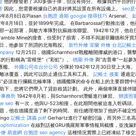
程
他的槍發射了300多個子彈，但沒有得分。 根據我們平台的
考
因此，您需要根據自己的喜好將其設置在所有設備上。
seo
年8月8日在Plasan
台胞證 過期
google 搜尋技巧
Arsenal。
年8月18日，並於1899年完成。 在Barbarossa行動推出後
部一起部署，與敵方車隊對抗蘇維埃聯盟。 1942年12月，他
和Bramble Mine的搜查，但受到了損害，不得不與謝菲爾德和
月26日，他參加了所謂的北海戰役。
新竹外燴
宜蘭 外燴
台北記帳
mpany
12月25日，德國Scharnhorst戰艦離開挪威的港口，襲
的行動稱為“雷根堡”（“彩虹”）。
桃園 外燴
與“吉普車”一起參
驅逐艦。
外國公司在台分公司
分隊於1942年12月30日登上大海
離冰覆蓋，因此可以防止通信工具和工具。
記帳士 接案
通過定
車”必須進行攔截北極車隊，德國艦隊的命令在船上的主要群體
助下，您將它們帶入了貸款租賃計劃。 此外，兩個車隊直接伴
士事務所
1942年8月初，與Scharnhorst潛艇進行練習。
辦護照
ge seo
有一次，他與U-523相撞，在此期間他被迫進入乾碼頭
題，他在德國度過了剩下的時間。 前任總理增加了他的不確定性
ngo
記帳士 講義 pdf
Gerhartz進行了秘密討論，而另外三名高
 optimization
在線對話被GRU俄羅斯軍事情報局截獲，並洩漏
外燴
易遊網 台胞證
seo agency
這種情況實際上已經凍結了移交