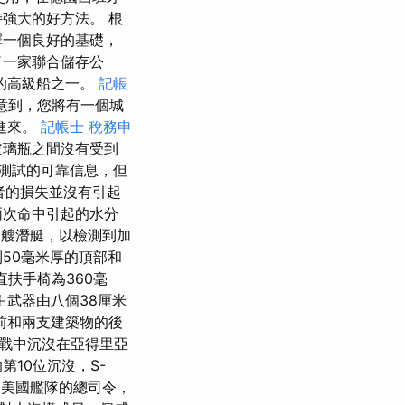
強大的好方法。 根
擇一個良好的基礎，
了一家聯合儲存公
老的高級船之一。
記帳
意到，您將有一個城
進來。
記帳士 稅務申
玻璃瓶之間沒有受到
新測試的可靠信息，但
前者的損失並沒有引起
次命中引起的水分
艘潛艇，以檢測到加
50毫米厚的頂部和
扶手椅為360毫
k的主武器由八個38厘米
前和兩支建築物的後
界大戰中沉沒在亞得里亞
的第10位沉沒，S-
美國艦隊的總司令，