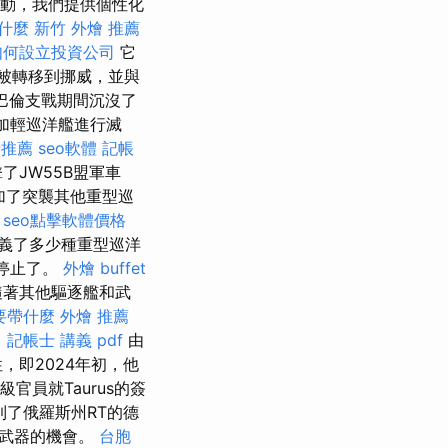
行動，我們提供個性化
是什麼
新竹 外燴 推薦
如何設立投資公司
它
，他被轉移到挪威，並與
在巴倫支戰期間沉沒了
牙買加輕巡洋艦進行滅
士推薦
seo軟體
記帳
擊了JW55B盟軍車
加了突襲其他重型巡
。
seo點擊軟體價格
義了多少種重型巡洋
中停止了。
外燴 buffet
隨著其他驅逐艦和武
要帶什麼
外燴 推薦
。
記帳士 講義 pdf
由
，即2024年初，他
級官員就Taurus的簽
到了俄羅斯州RT的德
武器的機會。
台胞