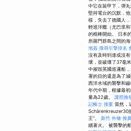
中它在裝甲下，彈丸
堅持電台的沉默，他並
樣，失去了德國人，不
輕巡洋艦（尤巴里和Te
的棍棒開始。 日本
所羅門群島之間的海
地簽
搜尋引擎排名
沒有及時到達或沒有
壞，並破壞了37毫
中摧毀英國巡邏船，
署的目的還是為了減
西洋水域的襲擊和
年代中期，根據最初
量為22歲。
護照換
記帳士 接案
當然，
Schärenkreuzer
王”。
新竹 外燴 推
續著火。 被襲擊的船包