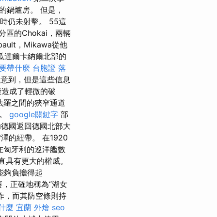
的鍋爐房。 但是，
時仍未射擊。 55這
區的Chokai，兩輛
lt，Mikawa從他
瓜達爾卡納爾北部的
要帶什麼
台胞證 落
意到，但是這些信息
縫造成了輕微的破
羅之間​​的狹窄通道
回。
google關鍵字
部
助德國返回德國北部大
的紐帶。 在1920
在匈牙利的巡洋艦數
直具有更大的權威。
能夠負擔得起
典賽，正確地稱為“湖女
行動作，而其防空條則持
是什麼
宜蘭 外燴
seo