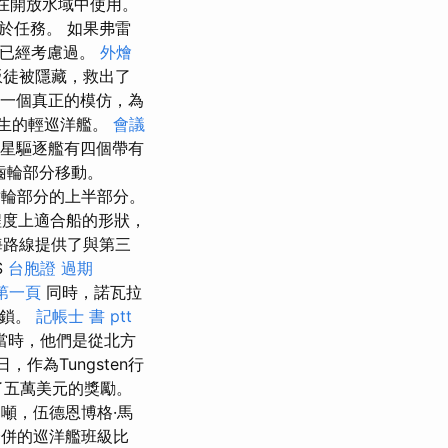
法在開放水域中使用。
用於任務。 如果弗雷
能已經考慮過。
外燴
叛徒被隱藏，救出了
一個真正的模仿，為
生的輕巡洋艦。
會議
星驅逐艦有四個帶有
和齒輪部分移動。
輪部分的上半部分。
程度上適合船的形狀，
海路線提供了與第三
S
台胞證 過期
證第一頁
同時，諾瓦拉
了海鎖。
記帳士 書 ptt
當時，他們是從北方
日，作為Tungsten行
集了五萬美元的獎勵。
噸，伍德恩博格·馬
併的巡洋艦班級比