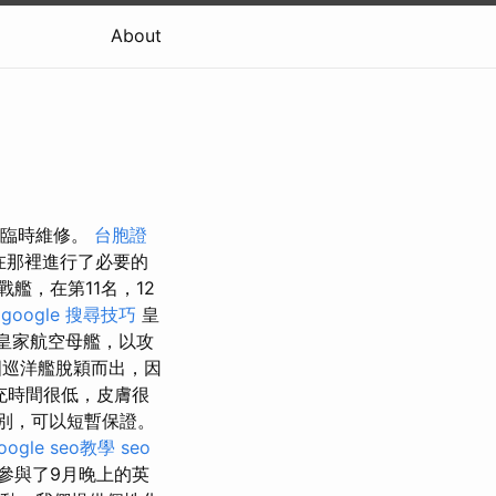
About
im進行臨時維修。
台胞證
援船在那裡進行了必要的
艦，在第11名，12
。
google 搜尋技巧
皇
發射了皇家航空母艦，以攻
巡洋艦脫穎而出，因
充時間很低，皮膚很
別，可以短暫保證。
oogle seo教學
seo
參與了9月晚上的英