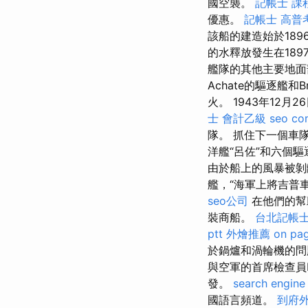
國空襲。
記帳士 課
優惠。
記帳士 高普
該船的建造始於1896
的水釋放發生在1897
艦隊的其他主要地面
Achate的驅逐艦
火。 1943年12
士 會計乙級
seo co
隊。 抓住下一個車隊
洋艦“呂佐”和六個
由於船上的風暴被剝
艦，“海軍上將吉普
seo公司
在他們的幫
裝商船。
台北記帳
ptt
外燴推薦
on pa
於鍋爐和渦輪機的問
與空軍的首席檢查員I
發。
search engine
國語言頻道。
到府