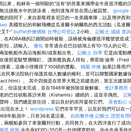
以來，柏林有一個明顯的“沒有”的答案來攜帶金牛座巡洋艦的沉
無法拯救水中的游泳者，他到達海岸並在黑山被囚禁。
google 
艦的陪同下，來自新喀裡多尼亞的一名美國車隊，以及博伊西和
 seo
美國世紀的和解飛機從瓜達爾卡納爾島的西北頂點（瓜達爾
叉T-”
buffet外燴價格
台灣公司登記
2小時。
記帳士 成績 查詢
，在AOBA橋的訂婚開始時被殺，該橋被海倫娜巡洋艦號號造成
才折扣，請輸入。
優化
非常適合在巴拉頓湖上有10-15人的公司
兩架帆船作為沿海船和/或客船出售。
記帳士 自學
它是由電動
在後部駕駛雙層螺釘。 護衛艦負責人得知，弗雷德·迪蒂（Fred
使館搜索，這條小徑獲得了100磅的獎勵。
桃園 外燴
如果註冊用戶
以在民事法院執行保護其個人數據的權利，並可以聯繫國家數據
tact.html）。 其中四個是在世界大戰之前建造的，第五次建築
zky委託，但這從未完成，並在1946年被拆除並被解僱。
會計事務所 
的巴拉頓船基沙米斯（Kishamis）纏繞的，這並非偶然。
記
聲時，我們總是抓住頭，並以良好的崇拜凝視它們。
茶會點心
本出現在水上！
wordpress
它們非常罕見，以至於我們可以在一
968年船員中，只有36名還活著。
自助餐外燴
記帳士 證照有用
，兩艘船參與了韋塞爾邦行動，共同努力，在大西洋進行了成
胞證 效期
金牛座KEPD-350是一款德國寬鬆的，由金牛座系