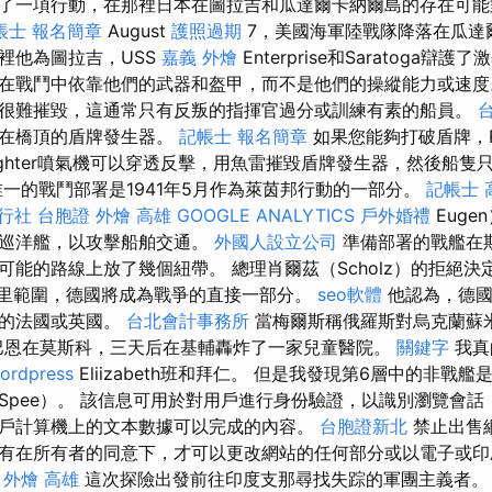
了一項行動，在那裡日本在圖拉吉和瓜達爾卡納爾島的存在可能
帳士 報名簡章
August
護照過期
7，美國海軍陸戰隊降落在瓜達
裡他為圖拉吉，USS
嘉義 外燴
Enterprise和Saratoga辯
在戰鬥中依靠他們的武器和盔甲，而不是他們的操縱能力或速
很難摧毀，這通常只有反叛的指揮官過分或訓練有素的船員。
置在橋頂的盾牌發生器。
記帳士 報名簡章
如果您能夠打破盾牌，R
ighter噴氣機可以穿透反擊，用魚雷摧毀盾牌發生器，然後船隻
唯一的戰鬥部署是1941年5月作為萊茵邦行動的一部分。
記帳士 
行社 台胞證
外燴 高雄
GOOGLE ANALYTICS
戶外婚禮
Euge
型巡洋艦，以攻擊船舶交通。
外國人設立公司
準備部署的戰艦在
可能的路線上放了幾個紐帶。 總理肖爾茲（Scholz）的拒絕
公里範圍，德國將成為戰爭的直接一部分。
seo軟體
他認為，德國
遠的法國或英國。
台北會計事務所
當梅爾斯稱俄羅斯對烏克蘭蘇
巴恩在莫斯科，三天后在基輔轟炸了一家兒童醫院。
關鍵字
我真
ordpress
Eliizabeth班和拜仁。 但是我發現第6層中的非戰
Spee）。 該信息可用於對用戶進行身份驗證，以識別瀏覽會
戶計算機上的文本數據可以完成的內容。
台胞證新北
禁止出售
有在所有者的同意下，才可以更改網站的任何部分或以電子或印
。
外燴 高雄
這次探險出發前往印度支那尋找失踪的軍團主義者