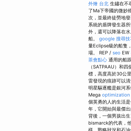
外燴 台北
生鏽在不
了Ma下帝國的微妙
次，並最終徒勞地發
系統的盾牌發生器
外，還可以降落在
船。
google 搜尋
量Eclipse級的船
場。 REP /
seo
EW
茶會點心
通用的船跟
（SATPAAU）和
標，高度高於30公
雷發現的痕跡可以清
明星驅逐艦是銀河
Mega
optimizatio
個英勇的人的生活
年，它開始與最傑出
背後，一個男孩出
bismarck的
樣，戰略狀況和石油