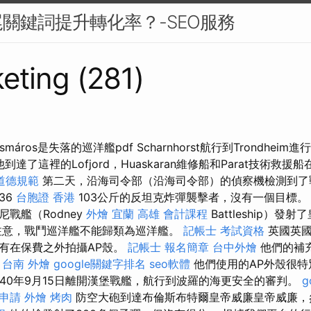
關鍵詞提升轉化率？-SEO服務
eting (281)
korcsmáros是失落的巡洋艦pdf Scharnhorst航行到Trondhe
到達了這裡的Lofjord，Huaskaran維修船和Parat技術救
道德規範
第二天，沿海司令部（沿海司令部）的偵察機檢測到了戰
36
台胞證 香港
103公斤的反坦克炸彈襲擊者，沒有一個目標
戰艦（Rodney
外燴 宜蘭
高雄 會計課程
Battleship）
注意，戰鬥巡洋艦不能歸類為巡洋艦。
記帳士 考試資格
英國英國
有在保費之外拍攝AP殼。
記帳士 報名簡章
台中外燴
他們的補
。
台南 外燴
google關鍵字排名
seo軟體
他們使用的AP外殼很特
940年9月15日離開漢堡戰艦，航行到波羅的海更安全的審判。
g
申請
外燴 烤肉
防空大砲到達布倫斯布特爾皇帝威廉皇帝威廉，