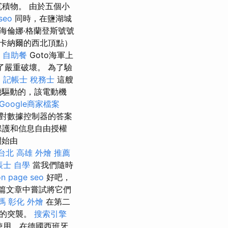
積物。 由於五個小
seo
同時，在鹽湖城
海倫娜·格蘭登斯號號
卡納爾的西北頂點）
自助餐
Goto海軍上
了嚴重破壞。 為了驗
。
記帳士 稅務士
這艘
機驅動的，該電動機
Google商家檔案
對數據控制器的答案
保護和信息自由授權
開始由
台北
高雄 外燴 推薦
帳士 自學
當我們隨時
on page seo
好吧，
篇文章中嘗試將它們
嗎
彰化 外燴
在第二
功的突襲。
搜索引擎
統使用，在德國西班牙