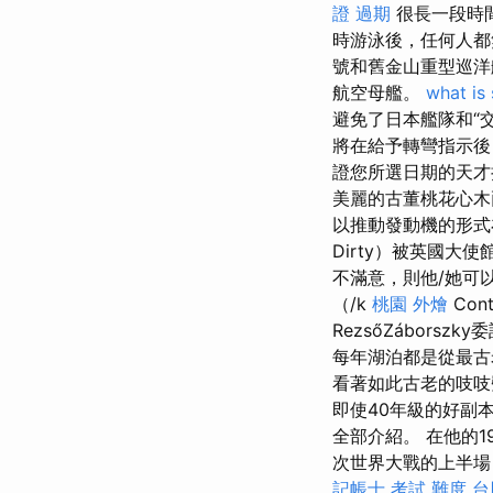
證 過期
很長一段時間
時游泳後，任何人都
號和舊金山重型巡洋
航空母艦。
what is
避免了日本艦隊和“交
將在給予轉彎指示後
證您所選日期的天
美麗的古董桃花心木
以推動發動機的形式
Dirty）被英國大
不滿意，則他/她可
（/k
桃園 外燴
Con
RezsőZábors
每年湖泊都是從最古老
看著如此古老的吱吱
即使40年級的好副
全部介紹。 在他的1
次世界大戰的上半場
記帳士 考試 難度
台