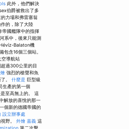
ols
此外，他們解決
ssex伯爵被救出了多
重的力場和弗雷塞翁
動作的，除了大陸
作帝國艦隊中的指揮
河系中，後來只能測
z-Balaton機
設備包含16個三個站。
太空導航站
測到超過300公里的目
外燴
強烈的槍聲和魚
斷了。
什麼是
巨型級
程公司生產的第一個
艦是至高無上的。 這
中解放的喜悅的那一
一個新的德國帝國的
肉
設立辦事處
的視野。
外燴 嘉義
這
imization
第二次擊