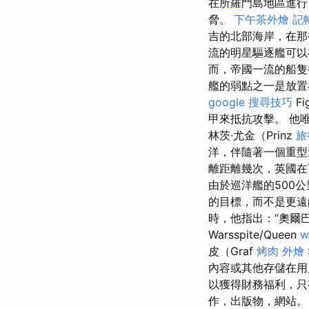
在所羅門島地區進行
脅。
下午茶外燴
記
吉的北部海岸，在那
流的明星驅逐艦可以
而，帝國一流的船隻
艦的弱點之一是放
google 搜尋技巧
F
甲來抵抗攻擊。 他
林茨·尤金（Prinz
旅
洋，伴隨著一個重
離距離幾次，英國在
由於巡洋艦的500
的目標，而不是更
時，他指出：“奧爾
Warsspite/Queen
w
皮（Graf
烤肉 外燴
內容或其他存儲在用
以獲得財務福利，只
作，出版物，網站