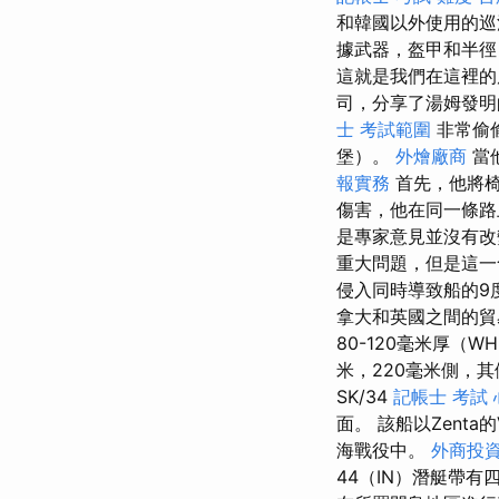
和韓國以外使用的巡
據武器，盔甲和半徑
這就是我們在這裡的
司，分享了湯姆發明的
士 考試範圍
非常偷
堡）。
外燴廠商
當
報實務
首先，他將椅
傷害，他在同一條
是專家意見並沒有改
重大問題，但是這一
侵入同時導致船的9
拿大和英國之間的貿
80-120毫米厚（
米，220毫米側，其傾
SK/34
記帳士 考試 
面。 該船以Zent
海戰役中。
外商投
44（IN）潛艇帶