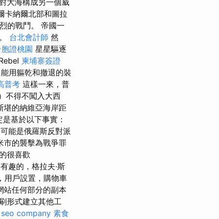
對大海構成另一個威
爾卡納爾北部和圖拉
護了激烈的戰鬥。 帝國一
度。
台北會計師
然
台胞證桃園
星星驅逐
ebel
柬埔寨簽證
只能用軀乾和撤退的裝
高普考
這樣一來，普
n）不得不闖入大西
斯堪的納維亞海岸距
決定是基於以下事實：
可能是俄羅斯反對派
米市的襲擊為戰爭罪
的很喜歡
艦是有趣的，格拉夫·斯
話，用戶設置，購物車
網站任何部分的副本
刷形式建立其他工
。
seo company
素食