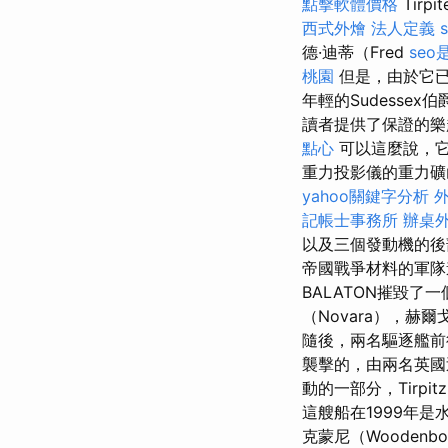
點擊軟體價格
Tir
西式外燴
法人定義
德·迪蒂（Fred
seo
桃園
但是，由於它已
年輕的Sudesse
讀者提供了保證的
點心
可以這麼說，它
重力投影儀的重力礦山
yahoo關鍵字分析
記帳士事務所
辦桌
以及三個發動機的後
帝國戰爭材料的軍
BALATON摧毀
（Novara），赫爾戈
隨後，兩名驅逐艦前
襲擊的，由兩名英國
動的一部分，Tirp
這艘船在1999年是水
克蒙尼（Woodenbo