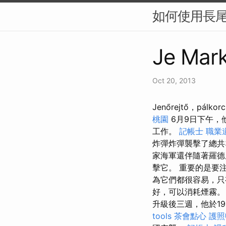
如何使用長尾
Je Mark
Oct 20, 2013
Jenőrejtő，pál
桃園
6月9日下午，他
工作。
記帳士 職業
炸彈炸彈襲擊了總共
家海軍還伴隨著羅德尼
擊它。 重要的是要
為它們都很容易，只
好，可以消耗煙霧
升級後三週，他於1
tools
茶會點心
護照