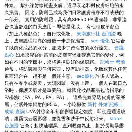
外線。 紫外線射線耗盡皮膚，過早衰老和對皮膚細胞的永
久損害。 因此，防曬已成為我們日常護膚程序不可或缺的
一部分。 實用的防曬霜，具有高SPF50 PA過濾器，非常適
合快速舒適的白天應用 - 即使是化妝。 有七種皮革顏色
（加上八種顏色）；自行或化妝。
東南旅行社 台胞證
晚
上，皮膚護理程序的最後一步是保濕霜。
seo 優化
它結合
了以前化妝品的水分，並減少了跨性質的水分流失。
會議
點心
如果您觀察到當前的皮膚需求並響應它們的變化，例
如在不同的季節中，您將選擇良好的保濕霜。
記帳士 考前
通常，將防曬霜與任何東西，沒有助推器，化妝或其他任何
東西混合在一起不是一個好主意。
seo優化
許多人認為，
只有在春季或夏天，太陽閃耀，沒有上帝，一個人在曬日光
浴時，保護天氣才是重要的。 韓國化妝品產品包含指示的
PA指數（PA，PA，PA，PA）。 這些光線穿透皮膚的深層
層，佔紫外線輻射的95％。 - 小吃攤位
新竹 外燴
記帳士
成績 查詢
UVA射線全年都會影響恆定強度，即使是通過玻
璃，煙霧或云層影響，並從雪和沙子中反射出來。
klook
台胞證
它會引起快速曬黑，直到曬傷為止，對於長期暴露