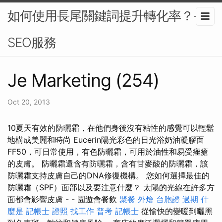
如何使用長尾關鍵詞提升轉化率？-
SEO服務
Je Marketing (254)
Oct 20, 2013
10夏天有效的防曬霜，在他們身後沒有粘性的感覺可以輕鬆
地構成美麗和時尚 Eucerin陽光彩色的日光浴奶油凝膠面
FF50，可日常使用，有色防曬霜，可用於油性和易受痤瘡
的皮膚。 防曬霜還含有防曬霜，含有甘麥酸的防曬霜，該
防曬霜支持皮膚自己的DNA修復機構。 您如何選擇最佳的
防曬霜（SPF）面部以及要注意什麼？ 太陽的光線在許多方
面都會影響皮膚 - - 園遊會餐飲
聚餐 外燴
台胞證 過期
什
麼是
記帳士 證照 找工作
普考 記帳士
從愉快的變暖到曬黑