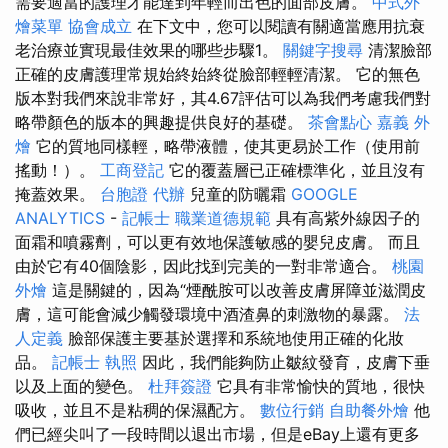
需要適當的護理才能達到年輕而出色的面部皮膚。
中式外
燴菜單
協會成立
在下文中，您可以閱讀有關適當應用抗衰
老治療並實現最佳效果的哪些步驟1。
關鍵字搜尋
清潔臉部
正確的皮膚護理常規始終始終從臉部輕輕清潔。 它的無色
版本對我們來說非常好，其4.67評估可以為我們考慮我們對
略帶顏色的版本的興趣提供良好的基礎。
茶會點心
嘉義 外
燴
它的質地同樣輕，略帶液體，使其更易於工作（使用前
搖動！）。
工商登記
它的覆蓋層已正確標準化，並且沒有
掩蓋效果。
台胞證 代辦
兒童的防曬霜
GOOGLE
ANALYTICS
-
記帳士 職業道德規範
具有高紫外線因子的
面霜和噴霧劑，可以更有效地保護敏感的嬰兒皮膚。 而且
由於它有40個陰影，因此找到完美的一對非常適合。
桃園
外燴
這是關鍵的，因為“煙酰胺可以改善皮膚屏障並滋潤皮
膚，這可能會減少觸發環境中酒渣鼻的刺激物的暴露。
法
人定義
臉部保護主要基於選擇和系統地使用正確的化妝
品。
記帳士 執照
因此，我們能夠防止皺紋發育，皮膚下垂
以及上面的變色。
杜拜簽證
它具有非常愉快的質地，很快
吸收，並且不是粘稠的保濕配方。
數位行銷
自助餐外燴
他
們已經尖叫了一段時間以退出市場，但是eBay上還有更多