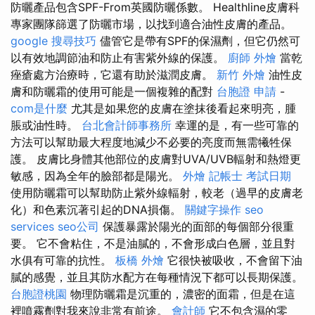
防曬產品包含SPF-From英國防曬係數。 Healthline皮膚科
專家團隊篩選了防曬市場，以找到適合油性皮膚的產品。
google 搜尋技巧
儘管它是帶有SPF的保濕劑，但它仍然可
以有效地調節油和防止有害紫外線的保護。
廚師 外燴
當乾
痤瘡處方治療時，它還有助於滋潤皮膚。
新竹 外燴
油性皮
膚和防曬霜的使用可能是一個複雜的配對
台胞證 申請
-
com是什麼
尤其是如果您的皮膚在塗抹後看起來明亮，腫
脹或油性時。
台北會計師事務所
幸運的是，有一些可靠的
方法可以幫助最大程度地減少不必要的亮度而無需犧牲保
護。 皮膚比身體其他部位的皮膚對UVA/UVB輻射和熱燈更
敏感，因為全年的臉部都是陽光。
外燴
記帳士 考試日期
使用防曬霜可以幫助防止紫外線輻射，較老（過早的皮膚老
化）和色素沉著引起的DNA損傷。
關鍵字操作
seo
services
seo公司
保護暴露於陽光的面部的每個部分很重
要。 它不會粘住，不是油膩的，不會形成白色層，並且對
水俱有可靠的抗性。
板橋 外燴
它很快被吸收，不會留下油
膩的感覺，並且其防水配方在每種情況下都可以長期保護。
台胞證桃園
物理防曬霜是沉重的，濃密的面霜，但是在這
裡噴霧劑對我來說非常有前途。
會計師
它不包含濕的零