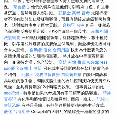
因。 然後，您將確保您會盡最大努力照顧皮膚的適當狀
況。
茶會點心
他們的特殊性是他們可以粉刷白色，而且非
常沉重，當然每個人都討厭。
記帳士 高考 普考
太陽捍衛
者不僅有助於防止發紅和曬傷，而且有助於皮膚癌和照片衰
老，這對皺紋產生了巨大貢獻。
台胞證 台中
但是，雖然彩
色保濕劑反複使用定義，但它們遠非一個尺寸。
記帳相關
法規概要
一如既往地開發製劑，旋轉趨勢成分，數十種特
徵，以考慮找到適當的皮膚類型保濕劑，擔憂和優先級可能
會令人恐懼。
自助餐
優化 台灣用語
找出為什麼要為您的
身體使用合適的防曬霜很重要。 將其放在中等覆蓋範圍
內，並保持光滑，水合設計。
高雄 外燴 推薦
wordpress
seo優化
記帳士 會計
淺色或中等陰影的顏色顏料使膚色甚
至均勻。
記帳士 稅務申報實務
自助餐外燴
由於L-肉鹼和
高吸收的微生物，調節皮脂生產的石油控制技術使皮膚立即
乾燥，並具有長期的12小時啞光效果。 但事實並非如此
seo行銷
- 特別是如果您考慮所有不同類型的防曬霜。
菲律
賓簽證
有化學和礦物質以及噴霧劑，面霜，粉末。
記帳士
會計乙級
有些只是臉，有些則適用於更積極的生活方式。
優化 台灣用語
Cetaphil白天輕巧的凝膠是一種基於凝膠的