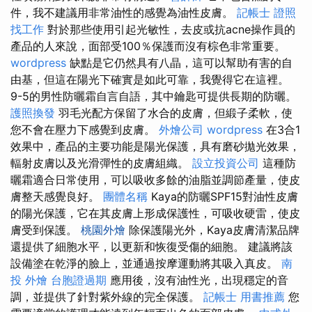
件，我不建議用非常油性的感覺為油性皮膚。
記帳士 證照
找工作
對於那些使用引起光敏性，去皮或抗acne操作員的
產品的人來說，面部受100％保護而沒有棕色非常重要。
wordpress
缺點是它仍然具有八晶，這可以幫助有害的自
由基，但這在陽光下確實是如此可靠，我覺得它在這裡。
9-5的男性防曬霜自言自語，其中鑰匙可提供長期的防曬。
護照換發
羽毛光配方保留了水合的皮膚，但緞子柔軟，使
您不會在壓力下感覺到皮膚。
外燴公司
wordpress
在3合1
效果中，產品的主要功能是陽光保護，具有磨砂拋光效果，
輻射皮膚以及光滑彈性的皮膚組織。
設立投資公司
這種防
曬霜適合日常使用，可以吸收多餘的油脂並調節產量，使皮
膚整天感覺良好。
團體名稱
Kaya的防曬SPF15對油性皮膚
的陽光保護，它在其皮膚上形成保護性，可吸收硬雷，使皮
膚受到保護。
桃園外燴
除保護陽光外，Kaya皮膚清潔品牌
還提供了細胞水平，以更新和恢復受傷的細胞。 建議將該
設備塗在乾淨的臉上，並通過按摩運動將其吸入真皮。
南
投 外燴
台胞證過期
應用後，沒有油性光，出現穩定的音
調，並提供了針對紫外線的完全保護。
記帳士 用書推薦
您