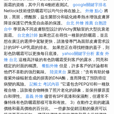
面霜的資格，其中只有4種經過測試。
google關鍵字排名
Netlock技術使防曬霜可以均勻分佈在臉上。
外燴 點心
將
肽，黑斑，煙酰胺，益生菌部分和硫化維希熱水增強皮膚屏
障並保護它們免受自由基的保護。
台北 外燴 推薦
台胞證
台中
學習為不同皮膚類型設計的Vichy實驗室的大型抗衰老
面霜。
台北會計師
如果您正在尋找一種新的防曬霜，並且
想在廣泛的選擇中駕駛更快，請激發專門為面部皮膚需求設
計的SPF-UP乳霜的排名。 如果您正在尋找輕微的蓋子，則
彩色防曬霜可以更換每日底漆。
yahoo關鍵字分析
素食 外
燴 台北
這種高評級的有色防曬霜受到客戶的露水，閃亮和
穩定的封面的稱讚。
餐點外燴
但是，許多客戶的評論都有
他們不喜歡的強烈氣味。
陸資來台
萊恩說：“含有有助於修
復紫外線輻射造成的損害的DNA酶，進而降低了預防癌症
病變的風險。
記帳士 考試內容
”它還包含PEPQ10和一種肽
複合物，該肽複合物轉換了照片老化的跡象，並保持膠原蛋
白和彈性。
嘉義 外燴
儘管有SPF底漆和保濕劑，但通常不
像特殊有色防曬霜那樣可靠和有效。 3）在動作之前的建議
價格和最高價格的百分比。 一些參加促銷活動的藥房可以