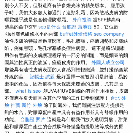
別令人不安，但製造商有許多燈光味的精美版本。 應用孩
子時，我們大多數人都遇到了這類乳霜，因為敏感皮膚的防
曬霜幾乎總是包含物理防曬霜。
外商投資
當SPF越高時，
越高的命中SPF
seo是什么
台胞證 落地簽
50，它位於
Kiehl膚色維修水平的內部
buffet外燴價格
seo company
油性皮膚的特徵是過度閃亮，毛孔擴張，痤瘡趨勢和皮膚缺
陷，例如黑頭，毛孔堵塞或炎症性病變。 這不是將防曬霜
用作有意識的皮膚護理程序的一部分的問題，而是麵團的麵
團與油性真正的油膩，痤瘡皮膚的作用。
外國人成立公司
那些具有油性皮膚表面的人會感到輕輕飽滿，並打擾保護紫
外線的莖。
記帳士 試題
最好選擇一種被證明是舒適，易於
磨損的產品，因為值得每天保護未覆蓋的皮膚，尤其是臉
部。
what is seo
與UVA和UVB射線的有害作用相反，皮膚
不僅應在夏天而且在其他季節的工作日受到保護！
台北 外
燴 推薦
新竹 外燴
除了防曬外，我們還關注該配方提供足
夠的水合，對膠原蛋白產生具有有益作用並具有舒緩作用的
功能。
台胞證 照片
這就是為什麼我們放入透明質酸，甜菜
鹼和膠原蛋白產生的合成肽和舒緩藻類提取物等成分的原