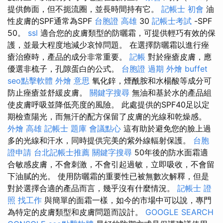
提供飾面，但不扼流圈，並長時間持有它。
記帳士 初會
油
性皮膚的SPF通常為SPF
台胞證 高雄
30
記帳士考試
-SPF
50。
ssl
適合您的皮膚類型的防曬霜，可提供輕巧有效的保
護，並最大程度地減少哀悼問題。 在選擇防曬霜以進行痤
瘡治療時，產品的成分非常重要。
記帳
對於痤瘡皮膚，應
優選非梳子，孔隙蛋白的公式。
台胞證 過期
外燴 buffet
seo點擊軟體
外燴 意思
氧化鋅，煙酰胺和水楊酸等成分可
防止痤瘡並舒緩皮膚。
關鍵字搜尋
無油和基於水的產品組
使皮膚呼吸並降低亮度的風險。 此處提供的SPF40足以定
期檢查陽光，而無汗的配方保留了皮膚的光線和乾燥感。
外燴 高雄
記帳士 題庫
會議點心
這有助於避免您的臉上過
多的光線和汗水，同時提供完美的紫外線輻射保護。
台胞
證申請
台北記帳士推薦
關鍵字搜尋
50年後的防水面霜適
合敏感皮膚，不會刺激，不會引起過敏，立即吸收，不會留
下油膩的光。 使用防曬霜的重要性已被無數次解釋，但是
對於選擇合適的產品而言，幾乎沒有什麼情況。
記帳士 證
照 找工作
與簡單的面霜一樣，如今的市場中可以說，專門
為特定的皮膚類型和皮膚問題而設計。
GOOGLE SEARCH