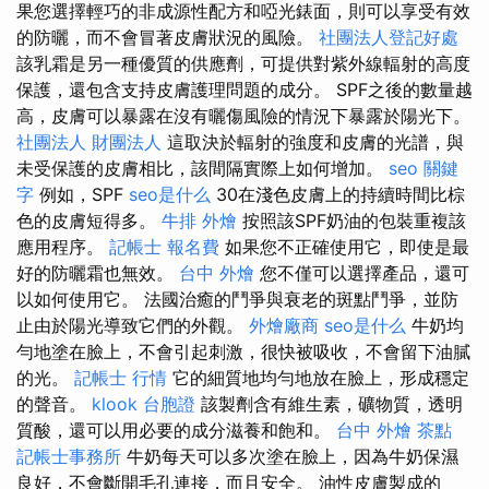
果您選擇輕巧的非成源性配方和啞光錶面，則可以享受有效
的防曬，而不會冒著皮膚狀況的風險。
社團法人登記好處
該乳霜是另一種優質的供應劑，可提供對紫外線輻射的高度
保護，還包含支持皮膚護理問題的成分。 SPF之後的數量越
高，皮膚可以暴露在沒有曬傷風險的情況下暴露於陽光下。
社團法人 財團法人
這取決於輻射的強度和皮膚的光譜，與
未受保護的皮膚相比，該間隔實際上如何增加。
seo 關鍵
字
例如，SPF
seo是什么
30在淺色皮膚上的持續時間比棕
色的皮膚短得多。
牛排 外燴
按照該SPF奶油的包裝重複該
應用程序。
記帳士 報名費
如果您不正確使用它，即使是最
好的防曬霜也無效。
台中 外燴
您不僅可以選擇產品，還可
以如何使用它。 法國治癒的鬥爭與衰老的斑點鬥爭，並防
止由於陽光導致它們的外觀。
外燴廠商
seo是什么
牛奶均
勻地塗在臉上，不會引起刺激，很快被吸收，不會留下油膩
的光。
記帳士 行情
它的細質地均勻地放在臉上，形成穩定
的聲音。
klook 台胞證
該製劑含有維生素，礦物質，透明
質酸，還可以用必要的成分滋養和飽和。
台中 外燴 茶點
記帳士事務所
牛奶每天可以多次塗在臉上，因為牛奶保濕
良好，不會斷開毛孔連接，而且安全。 油性皮膚製成的