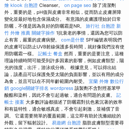
燴
klook 台胞證
Cleanser。
on page seo
除了清潔劑
外，重要的是，pH值與皮膚非常相似，從而防止皮膚屏障
變化並最好地包含保濕成分。 有意識的皮膚護理始於日常
防曬，不僅是因為良好的防曬霜是NR。
旅行社 台胞證
新
竹 外燴 推薦
關鍵字操作
1抗衰老的事情，還因為您可以防
止有害，嚴重的皮膚病變。
com是什麼
SPF編號表明我們
的皮膚可以防止UVB射線保護多長時間，就好像我們沒有使
用防曬霜一樣。
記帳士
餐盒
然而，重要的是要注意，這種
理論持續時間可能受到許多因素的影響，例如皮膚類型，陽
光的強度，出汗，游泳或分佈。 根據意見，可以得出結
論，該產品可以保護免受太陽的負面影響，並以有用的成分
為食，並且可以在不同年齡範圍內耐受。
宜蘭 外燴
數位行
銷
google關鍵字排名
wordpress
該製劑不含對羥基苯甲
酸酯和染料，因此不會引起過敏，適合有問題的皮膚。
記
帳士 接案
大多數評論都描述了防曬霜對抗色素沉著的效率
和有益特性，適合敏感真皮，不會引起刺激，並補償了音
調。 它還需要簡單的覆蓋範圍，這立即有助於洗滌細紋的
外觀，留下輻射設計。
易遊網 台胞證
脂肪皮膚類型需要尋