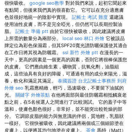
很快吸收。
google seo教學
對於我們來說，起初它聞起來
有點聞，但後來我們真的很喜歡它。 它可以在充分適應膚
色並很好地統一的陰影中實現。
記帳士 考試 難度
還建議
使用油性皮膚，而不是完全啞光，但仍然可以長期控製油
脂。
記帳士 準備 ptt
由於它很快被吸收，因此建議將皮膚
上所需的數量分為兩部分。
local seo
林口 外燴
它被該品
牌定位為彩色保濕霜，但其SPF20寬光譜防曬保護使其適合
在工作日將其視為防曬霜。
ssl
新竹 外燴 ptt
在漫長的一
天中，更高的因素是一個更高的因素，否則它將很棒保護您
的皮膚。 它們應由維生素，礦物質，抗氧化劑，油脂組
成，這些油具有良好的障礙，可通過有用的成分來陽光，滋
養，軟化和滿足其滿足。
泰國簽證
台北記帳士事務所
到府
外燴
seo
乳霜應精緻，輕巧，迅速吸收，不要留下油膩的
光。
關鍵字
外燴茶點
在他將面部與最佳防曬霜相抵觸衰老
點之前，在5名候選人之間進行了比較測試。 它的蓋子中等
溫和，使膚色顏色很好，非常好，並不能突出較乾燥的部
分。 它調節皮脂的能力與無意識的伴侶，質地輕，乳脂狀
一樣好。 它很快被吸收，因此建議將兩個或三個細節塗在
皮膚上，以便將其均勻地塗在皮膚上。
茶會
馬特（Matt）