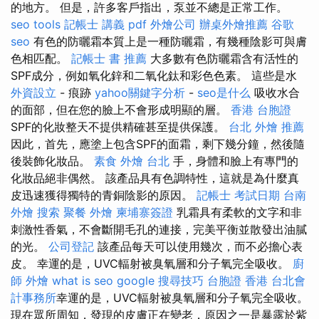
的地方。 但是，許多客戶指出，泵並不總是正常工作。
seo tools
記帳士 講義 pdf
外燴公司
辦桌外燴推薦
谷歌
seo
有色的防曬霜本質上是一種防曬霜，有幾種陰影可與膚
色相匹配。
記帳士 書 推薦
大多數有色防曬霜含有活性的
SPF成分，例如氧化鋅和二氧化鈦和彩色色素。 這些是水
外資設立
- 痕跡
yahoo關鍵字分析
-
seo是什么
吸收水合
的面部，但在您的臉上不會形成明顯的層。
香港 台胞證
SPF的化妝整天不提供精確甚至提供保護。
台北 外燴 推薦
因此，首先，應塗上包含SPF的面霜，剩下幾分鐘，然後隨
後裝飾化妝品。
素食 外燴 台北
手，身體和臉上有專門的
化妝品絕非偶然。 該產品具有色調特性，這就是為什麼真
皮迅速獲得獨特的青銅陰影的原因。
記帳士 考試日期
台南
外燴
搜索
聚餐 外燴
柬埔寨簽證
乳霜具有柔軟的文字和非
刺激性香氣，不會斷開毛孔的連接，完美平衡並散發出油膩
的光。
公司登記
該產品每天可以使用幾次，而不必擔心表
皮。 幸運的是，UVC輻射被臭氧層和分子氧完全吸收。
廚
師 外燴
what is seo
google 搜尋技巧
台胞證 香港
台北會
計事務所
幸運的是，UVC輻射被臭氧層和分子氧完全吸收。
現在眾所周知，發現的皮膚正在變老，原因之一是暴露於紫