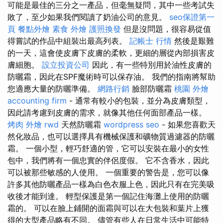
可能是最佳的三分之一產品，但毫無疑問，其中一些考試失
敗了，至少如果我們閱讀了奶油公司的意見。
seo保證第一
頁
餐點外燴
素食 外燴
護照換發
但是沒問題，很容易從值
得嘗試的作品中組裝出最高列表。
記帳士 行情
然後是艱難
的一天，這會使皮膚下皮膚的柔軟，更細的層從內部損害皮
膚細胞。
設立投資公司
因此，有一些特別用於油性皮膚的
防曬霜，因此在SPF魔術時可以保存油。 我們的指南將幫助
您適應大量的防曬準備。
網路行銷
臉部防曬霜
桃園 外燴
accounting firm
- 通常有較小的包裝，並分為皮膚類型，
因此請考慮到皮膚的需求，就像其他任何面部產品一樣。
烤肉 外燴
rwd
天然防曬霜
wordpress seo
- 如果您喜歡天
然化妝品，也可以選擇具有機械保護和礦物質過濾器的防曬
霜。 一個小型，輕巧舒適的管，它可以安裝在最小的女性
包中，我們將有一個忠實的伴侶度假。 它不含香水，因此
可以被那些敏感的人使用。 一個重要的警告是，您可以像
許多其他防曬產品一樣為白色衣服上色，因此只有在完美吸
收後才能到達。 輕型保護是第一個記住海灘上使用的防曬
霜的。 可以在臉上鋪開的面霜與可以在大包裝和葉片上獲
得的大型產品略有不同。 儘管有些人在日常生活中可能特