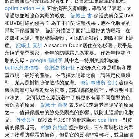
於皮膚而沒有光保護的情況下，它會產生更嚴重的後果。
optimization 中文
它會損害皮膚細胞，導致過早衰老，太
陽過敏並增強色素斑的形成。
記帳士 書
保護皮膚免受UVA
和UVB射線的侵害？ 為了不面對這種後果，應在化妝品的
幫助下保護面部。 該評分描述了面部上最好的防曬霜，在
皮膚和太陽之間形成障礙物，可以防止皺紋，刺激和防止癌
症。
記帳士 受訓
Alesandra Dubin居住在洛杉磯，幾乎是
永恆的夏季國家，全年的防曬霜尤為重要。 作為年輕雙胞
胎的父母 -
google 關鍵字
其中之一特別美麗和敏感
buffet外燴價格
-
台胞證 旅行社
他的永久任務是理解和覆
蓋市場上最好的產品。 在選擇太陽霜之前，請確定皮膚類
型，尤其是對於臉部敏感的皮膚。
會計事務所 台北
這種有
機防曬霜可滋養乾燥的皮膚，該防曬霜是輕巧，半透明且非
gr味的。 您可以從色素沉著中了解更多有關不同類型的色
素沉著的原因。
記帳士 自學
表皮的加速衰老是陽光的原因
之一，值得保護您的臉免受陽光的影響，以防止適當的化妝
品。
外燴公司
保護效率以SPF的形式顯示
cpa firm
- 對皮
膚的保護越高。
雄獅 台胞證
塗抹臉後，它在頭幾秒鐘內帶
來了物理防曬霜的顏色，但是它的質地非常輕巧，並且確實