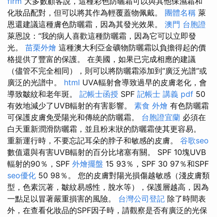
firm
大多數顧客說，這種彩色防曬霜可以與其他保濕霜和
化妝品配對，但可以將其作為輕覆蓋物佩戴。
團體名稱
萊
恩還建議這種膚色防曬霜，因為其發光效果。
澳門 台胞證
萊恩說：“我的病人喜歡這種防曬霜，因為它可以立即發
光。
苗栗外燴
這種澳大利亞金礦物防曬霜以負擔得起的價
格提供了豐富的保護。 在美國，如果已完成相應的建議
（儘管不完全相同），則可以將防曬霜添加到“廣泛光譜”或
廣泛的光譜中。
html
UVA輻射會導致過早的皮膚老化，會
導致皺紋和老年斑。
記帳士函授
SPF
記帳士 講義 pdf
50
有效地減少了UVB輻射的有害影響。
素食 外燴
有色防曬霜
可保護皮膚免受陽光和傳統的防曬霜。
台胞證宜蘭
必須在
白天重新潤滑防曬霜，並且粉末狀的防曬霜使其更容易。
重新運行時，不要忘記耳朵的脖子和敏感的皮膚。
谷歌seo
數值還與有害UVB輻射的百分比堵塞有關。 SPF 10塊UVB
輻射的90％，SPF
外燴擺盤
15 93％，SPF 30 97％和SPF
seo優化
50 98％。 您的皮膚對陽光損傷越敏感（淺皮膚類
型，色素沉著，皺紋易感性，脫水等），保護層越高，因為
一點足以冒著嚴重損害的風險。
台灣公司登記
除了時間表
外，在查看化妝品的SPF因子時，請觀察是否有廣泛的光保