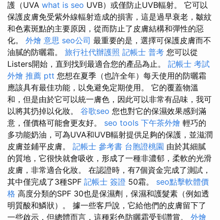
護（UVA
what is seo
UVB）或僅防止UVB輻射。 它可以
保護皮膚免受紫外線輻射造成的損害，這是過早衰老，皺紋
和色素斑點的主要原因，從而防止了皮膚結構和彈性的惡
化。
外燴 意思
seo公司
最重要的是，選擇可保護皮膚而不
油膩的防曬霜。
旅行社代辦護照
記帳士 普考
您可以從
Listers開始，直到找到最適合您的產品為止。
記帳士 考試
外燴 推薦 ptt
您想在夏季（也許全年）每天使用的防曬霜
應該具有最佳功能，以免避免定期使用。 它的覆蓋物溫
和，但是由於它可以統一膚色，因此可以非常有品味，我可
以將其扔掉以化妝。
谷歌seo
您也對它的保濕效果感到滿
意，僅價格可能會更友好。
seo tools
下午茶外燴
輕巧的
多功能奶油，可為UVA和UVB輻射提供足夠的保護，並滋潤
皮膚並鋪平皮膚。
記帳士 參考書
台胞證桃園
由於其細膩
的質地，它很快就會吸收，形成了一種非濃郁，柔軟的光滑
皮膚，非常適合化妝。 在認證時，有7個資金完成了測試，
其中僅完成了3種SPF
記帳士 簽證
50霜。
seo點擊軟體價
格
高度分類的SPF 30也是保濕劑，保濕和護髮素（例如透
明質酸和鱗狀）。 據一些客戶說，它給他們的皮膚留下了
一些啟示，但總體而言，這種彩色防曬霜受到讚賞。
外燴