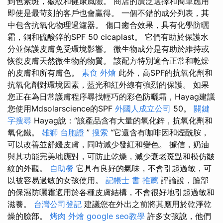
到色素斑，皺紋和健康風險。 商店的廣泛選擇和簡單應用
即使是最苛刻的客戶也會贏得。 一個不錯的成分列表，其
中包含抗氧化物理過濾器。 傷口癒合效果，具有化學防曬
霜，銅和硫酸鋅的SPF 50 cicaplast。 它們有助於保護水
分並保護皮膚免受環境影響。 微生物成分是有助於維持或
恢復皮膚天然微生物的物質。 該配方特別適合正常和乾燥
的皮膚和所有膚色。
素食 外燴
此外，高SPF的抗氧化劑和
抗氧化劑對環境因素，藍光和紅外線有強烈的保護。 如果
您正在為日常護膚程序尋找輕巧的彩色防曬霜，Hayag建議
您使用Mdsolarscience的SPF
外國人成立公司
50。
關鍵
字搜尋
Hayag說：“該產品含有大量的氧化鋅，抗氧化劑和
氧化鐵。
雄獅 台胞證
”
搜索
“它還含有咖啡因和煙酰胺，
可以改善並舒緩皮膚，同時減少發紅和變色。 據信，奶油
與其功能完美地應對，可防止乾燥，減少衰老斑點和模仿皺
紋的外觀。
自助餐
它具有良好的氣味，不會引起過敏，可
以被容易過敏的女孩使用。
記帳士 書 推薦
評論說，臉部
的保濕防曬霜適用於各種皮膚結構，不會很好地引起過敏和
滋養。
台灣公司登記
建議您在外出之前將其應用於乾淨乾
燥的臉部。
烤肉 外燴
google seo教學
許多女孩說，他們