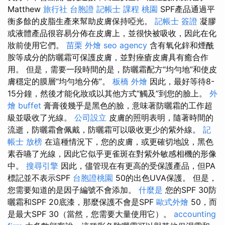
Matthew
旅行社 台胞證
記帳士 課程 桃園
SPF產品通過平
衡多餘的皮脂生產來幫助皮膚保持啞光。
記帳士 簽證
凝膠
或液體產品很容易分佈在皮膚上，並很快被吸收，因此在化
妝前使用它們。
苗栗 外燴
seo agency
含有氧化鋅和煙酰
胺等成分的防曬霜可保護皮膚，並對痤瘡皮膚具有癒合作
用。 但是，需要一段時間的是，防曬霜配方“均勻地”和使皮
膚穩定的膜層“均勻地分佈”。
板橋 外燴
因此，最好等待8-
15分鐘，然後才能化妝或以其他方式“觸及”到您的臉上。
外
燴 buffet
膏膏後幾乎是黑色的臉，意味著防曬霜的工作超
級並吸收了光線。
公司設立
皮膚的照明表明，隨著時間的
流逝，防曬霜會佩戴，防曬霜可以吸收更少的紫外線。
記
帳士 放榜
在這種情況下，您的皮膚，或更確切地說，黑色
素吞嚥了光線，因此它似乎更雀斑在對紫外敏感相機的形像
中。
搜尋引擎
因此，儘管現在有更高的受保護產品，但PA
標記並不表示SPF
台胞證桃園
50的出色UVA保護。 但是，
您需要知道的是因子編號不會添加。
什麼是
您的SPF 30防
曬霜和SPF 20底漆，那麼保護不會是SPF
歐式外燴
50，而
是最大SPF 30（當然，您需要大量使用它）。
accounting