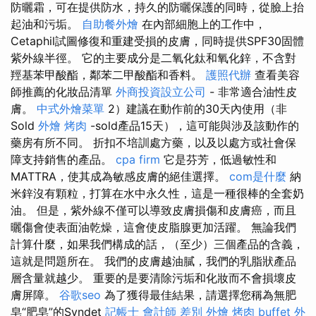
防曬霜，可在提供防水，持久的防曬保護的同時，從臉上抬
起油和污垢。
自助餐外燴
在內部細胞上的工作中，
Cetaphil試圖修復和重建受損的皮膚，同時提供SPF30固體
紫外線半徑。 它的主要成分是二氧化鈦和氧化鋅，不含對
羥基苯甲酸酯，鄰苯二甲酸酯和香料。
護照代辦
查看美容
師推薦的化妝品清單
外商投資設立公司
- 非常適合油性皮
膚。
中式外燴菜單
2）建議在動作前的30天內使用（非
Sold
外燴 烤肉
-sold產品15天），這可能與涉及該動作的
藥房有所不同。 折扣不培訓處方藥，以及以處方或社會保
障支持銷售的產品。
cpa firm
它是芬芳，低過敏性和
MATTRA，使其成為敏感皮膚的絕佳選擇。
com是什麼
納
米鋅沒有顆粒，打算在水中永久性，這是一種很棒的全套奶
油。 但是，紫外線不僅可以導致皮膚損傷和皮膚癌，而且
曬傷會使表面油乾燥，這會使皮脂腺更加活躍。 無論我們
計算什麼，如果我們構成的話，（至少）三個產品的含義，
這就是問題所在。 我們的皮膚越油膩，我們的乳脂狀產品
層含量就越少。 重要的是要清除污垢和化妝而不會損壞皮
膚屏障。
谷歌seo
為了獲得最佳結果，請選擇您稱為無肥
皂“肥皂”的Syndet
記帳士 會計師 差別
外燴 烤肉
buffet 外