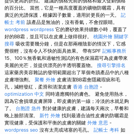
提供更高的折扣。 建議的價格先前的價格和最大促銷價格
的百分比。 當然，它是一種高度覆蓋的礦物防曬霜，具有
廣泛的光譜保護，根據因子數量，適用於更長的一天。
記
帳士 考前
該產品是無油的，沒有香氣，不會捏眼睛。
wordpress
wordpress
它的磨砂效果持續數小時，覆蓋了
好的BB霜，並且可以在皮膚上做得很好。
桃園外燴
關鍵字
搜尋
吸收需要幾分鐘，但是在那兩種陰影的情況下，它感
覺很輕，沒有令人不快的面具效果。 帶有SPF
記帳事務所
15、100％無香氣和過敏性測試的有色保濕霜可為皮膚帶來
美麗的光芒，並提供漂亮的半透明覆蓋物。
搜尋引擎排名
這家藥房美容雜誌的發明範圍超出了單個奇蹟產品中的八種
皮膚增強劑。
聚餐 外燴
皮膚清潔BB霜會隱藏瑕疵和毛
孔，減輕發紅，柔滑和清潔皮膚
香港 台胞證
-
optimization 中文
同時適應獨特的膚色。 避免使用熱水，
因為它會損壞皮膚屏障，即皮膚的第一線；冷淡的水就足夠
了。
台胞證 急件
對於健康的皮膚，建議每天兩次，早餐和
晚上臉部清潔。
新竹 外燴
找到最適合油性皮膚的防曬霜是
實現健康，受保護和平衡的皮膚的關鍵
外燴 意思
-
wordpress seo
沒有太亮或堵塞的毛孔。
記帳士 考科
如