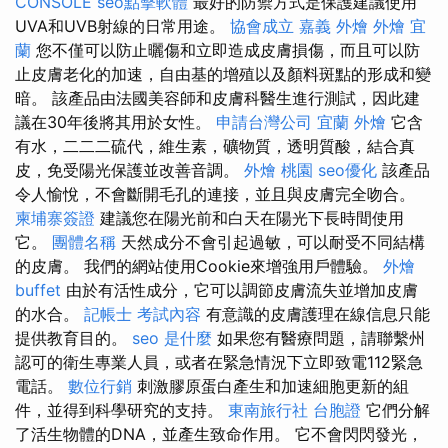
CONSOLE
seo點擊軟體
最好的防禦方式是保護建議使用
UVA和UVB射線的日常用途。
協會成立
嘉義 外燴
外燴 宜
蘭
您不僅可以防止曬傷和立即造成皮膚損傷，而且可以防
止皮膚老化的加速，自由基的增殖以及顏料斑點的形成和變
暗。 該產品由法國美容師和皮膚科醫生進行測試，因此建
議在30年後將其用於女性。
申請台灣公司
宜蘭 外燴
它含
有水，二二二硫代，維生素，礦物質，透明質酸，結合真
皮，免受陽光保護並改善音調。
外燴 桃園
seo優化
該產品
令人愉悅，不會斷開毛孔的連接，並且與皮膚完全吻合。
柬埔寨簽證
建議您在陽光前和白天在陽光下長時間使用
它。
團體名稱
天然成分不會引起過敏，可以耐受不同結構
的皮膚。 我們的網站使用Cookie來增強用戶體驗。
外燴
buffet
由於有活性成分，它可以調節皮膚流失並增加皮膚
的水合。
記帳士 考試內容
有意識的皮膚護理在線信息只能
提供教育目的。
seo 是什麼
如果您有醫療問題，請聯繫州
認可的衛生專業人員，或者在緊急情況下立即致電112緊急
電話。
數位行銷
刺激膠原蛋白產生和加速細胞更新的組
件，並得到科學研究的支持。
東南旅行社 台胞證
它們分解
了活生物體的DNA，並產生致命作用。 它不會閃閃發光，