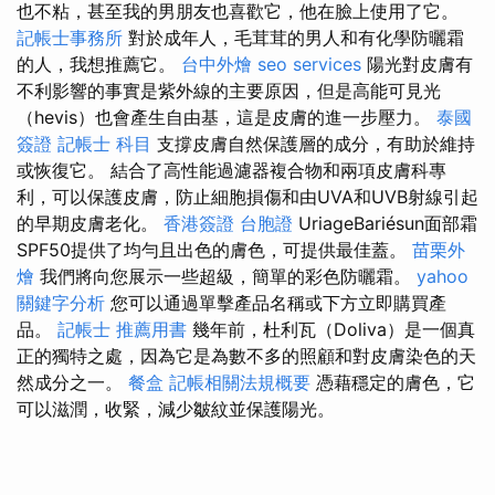
也不粘，甚至我的男朋友也喜歡它，他在臉上使用了它。
記帳士事務所
對於成年人，毛茸茸的男人和有化學防曬霜
的人，我想推薦它。
台中外燴
seo services
陽光對皮膚有
不利影響的事實是紫外線的主要原因，但是高能可見光
（hevis）也會產生自由基，這是皮膚的進一步壓力。
泰國
簽證
記帳士 科目
支撐皮膚自然保護層的成分，有助於維持
或恢復它。 結合了高性能過濾器複合物和兩項皮膚科專
利，可以保護皮膚，防止細胞損傷和由UVA和UVB射線引起
的早期皮膚老化。
香港簽證 台胞證
UriageBariésun面部霜
SPF50提供了均勻且出色的膚色，可提供最佳蓋。
苗栗外
燴
我們將向您展示一些超級，簡單的彩色防曬霜。
yahoo
關鍵字分析
您可以通過單擊產品名稱或下方立即購買產
品。
記帳士 推薦用書
幾年前，杜利瓦（Doliva）是一個真
正的獨特之處，因為它是為數不多的照顧和對皮膚染色的天
然成分之一。
餐盒
記帳相關法規概要
憑藉穩定的膚色，它
可以滋潤，收緊，減少皺紋並保護陽光。