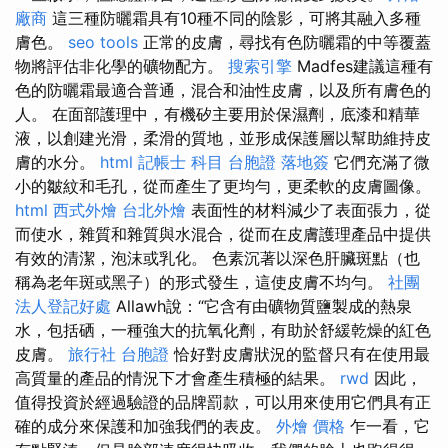
廠商
這三種防曬霜具有10種不同的陰影，可將其融入多種
膚色。
seo tools
正常的皮膚，尋找有色防曬霜的中等覆蓋
物將評估非化學的礦物配方。
搜索引擎
Madfes建議這種有
色的防曬霜最適合普通，混合和油性皮膚，以及所有膚色的
人。 在面部護理中，有機矽主要用於保濕劑，底漆和精華
液，以創建光滑，柔滑的質地，並形成保護層以幫助維持皮
膚的水分。
html
記帳士 科目
台胞證 落地簽
它們充滿了微
小的皺紋和毛孔，從而產生了更均勻，更柔軟的皮膚圖像。
html
西式外燴
台北外燴
表面性的材料減少了表面張力，從
而使水，雜質和雜質與水混合，從而在皮膚護理產品中提供
有效的清潔，泡沫或乳化。 色素沉著以深色肝臟斑點（也
稱為老年斑或黑子）的形式發生，這使皮膚不均勻。
社團
法人登記好處
Allawh說：“它含有由礦物質鹽製成的熱泉
水，包括硒，一種強大的抗氧化劑，有助於舒緩乾燥的紅色
皮膚。
旅行社 台胞證
恰好對皮膚狀況的監督只有在使用最
高質量的產品的情況下才會產生積極的結果。
rwd
因此，
值得投資於經過驗證的品牌罰款，可以用來使用它們具有正
確的成分來保護和加強我們的表皮。
外燴 價格
乍一看，它