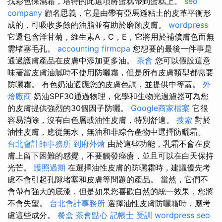
找彩色保濕霜，塔特的此選項將蛋糕帶到蛋糕上。
seo
company
顧名思義，它是由帶有亞馬遜粘土的皮革平衡形
成的，可吸收多餘的油脂並有助於磨蝕皮膚。
wordpress
它還包含洋甘菊，維生素A，C，E，它將用於補償膚色而無
需堵塞毛孔。
accounting firmcpa
您想要的最後一件事是
通過護膚產品在皮膚中添加更多油。
茶會
您可以假設這意
味著當皮膚油膩時不使用防曬霜，但是所有皮膚類型都需要
防曬霜。 有色奶油適應您的皮膚色調，並提供中等蓋。
外
燴廠商
奶油SPF30通過物理，化學和生物光過濾器可為您
的皮膚提供強烈的30個因子防曬。
Google商家檔案
它很
容易消除，沒有白色層或油性皮膚，特別舒適。
搜索
對於
油性皮膚，應從無水，無油和非綜合產物中選擇防曬霜。
台北會計師事務所
到府外燴
由於這些功能，乳霜不會在皮
膚上留下困難的感覺，不要觸發痤瘡，並且可以在白天保持
光芒。
護照過期
在選擇油性皮膚的防曬霜時，建議優先考
慮不會引起孔隙堵塞和皮膚等問題的產品。 當然，它們不
會帶有強大的底漆，但是如果您喜歡自然的統一效果，您將
不會失望。
台北會計事務所
選擇油性皮膚防曬霜時，應考
慮這些成分。
餐盒
茶會點心
記帳士 受訓
wordpress seo