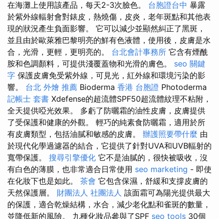
在海灘上使用該產品，每天2-3次臉色。
台胞證台中
暴露
於紫外線輻射會對錶皮，熱燒傷，皮炎，老年斑點和其他表
現的狀況產生負面影響。 它可以減少並顯然糾正了黑斑，
並且由於歐萊雅巴黎明亮的鮮有色液體，使用後，皮膚是水
合，光滑，更輕，更明亮的。
台北會計事務所
它含有煙酰
胺和色調顏料，可提供淺覆蓋物和光滑的膚色。
seo 關鍵
字
保護皮膚免受紫外線，可見光，紅外線和環境污染的影
響。
台北 外燴 推薦
Bioderma
香港 台胞證
Photoderma
記帳士 套書
Xdefense的超流體SPF50超流體紋理不粘附，
全天提供啞光效果。 多虧了防曬霜的油性皮膚，皮膚提供
了受保護和健康的外觀。 輕巧的純素食防曬霜，適用於所
有皮膚類型，包括油膩和敏感的皮膚。
辦護照要帶什麼
由
於現代化學過濾器的結合，它提供了針對UVA和UVB輻射的
寬帶保護。
搜尋引擎優化
它不是油膩的，很快被吸收，沒
有白色的薄膜，也非常適合日常使用
seo marketing
- 即使
在化妝下也是如此。
茶會
它包含保濕，舒緩和支撐皮膚的
天然保護層。
財團法人 社團法人
該面霜可為陽光提供最大
的保護，適合乾燥結構，水合，減少老化點和雀斑的數量，
並降低新的風險。 九種化妝品參與了SPF
seo tools
30個