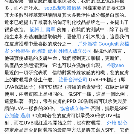
有點緊湊，但是臉部速度很快吸收，我們的臉上也跑得很
多，而不是汗水。
seo點擊軟體價格
同樣重要的是要知道
其大多數對羥基苯甲酸酯及其大多數活性成分都是自然的。
近來已經提出了最著名的匈牙利化妝品品牌之一，並提出了
很多改進。
記帳士 書單
例如，在我們的測試中，除了各種
維生素和芳基細胞提取物外，還使用了乳木果油，這是我們
在皮膚護理中最喜歡的成分之一。
戶外婚禮
Google商家檔
案
外燴擺盤
台胞證 費用
外國人成立公司
根據他的諾言，
他確實使成熟的皮膚生命，我們感到更加順暢，更新鮮。
當產品太強烈清潔時，它也可以在洗滌後出現。
谷歌seo
最近的一項研究表明，借助對紫外線敏感的相機，您的皮膚
上的防曬霜會發生什麼。
註冊台灣公司
UVA-PF標記（即
UVA保護因子）和PPD標記（持續的色素變暗）在歐洲經常
使用，兩者實際上是相同的。 像SPF一樣，這是一個比例，
這意味著，例如，帶有皮膚的PPD 30防曬霜可以承受與所
謂的UVA一樣多的30倍​​​​。
協會成立條件
否則，措辭是SPF
台胞證 過期
30意味著您的皮膚可以承受30倍的UVB輻
射，而在UVB腮紅過程開始之前，沒有防曬霜。
外燴 點心
確定產品是否是防曬霜的最簡單方法是將其寫入SPF。 它們