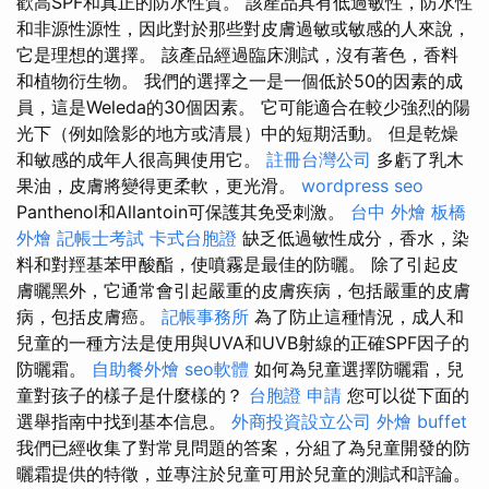
歡高SPF和真正的防水性質。 該產品具有低過敏性，防水性
和非源性源性，因此對於那些對皮膚過敏或敏感的人來說，
它是理想的選擇。 該產品經過臨床測試，沒有著色，香料
和植物衍生物。 我們的選擇之一是一個低於50的因素的成
員，這是Weleda的30個因素。 它可能適合在較少強烈的陽
光下（例如陰影的地方或清晨）中的短期活動。 但是乾燥
和敏感的成年人很高興使用它。
註冊台灣公司
多虧了乳木
果油，皮膚將變得更柔軟，更光滑。
wordpress seo
Panthenol和Allantoin可保護其免受刺激。
台中 外燴
板橋
外燴
記帳士考試
卡式台胞證
缺乏低過敏性成分，香水，染
料和對羥基苯甲酸酯，使噴霧是最佳的防曬。 除了引起皮
膚曬黑外，它通常會引起嚴重的皮膚疾病，包括嚴重的皮膚
病，包括皮膚癌。
記帳事務所
為了防止這種情況，成人和
兒童的一種方法是使用與UVA和UVB射線的正確SPF因子的
防曬霜。
自助餐外燴
seo軟體
如何為兒童選擇防曬霜，兒
童對孩子的樣子是什麼樣的？
台胞證 申請
您可以從下面的
選舉指南中找到基本信息。
外商投資設立公司
外燴 buffet
我們已經收集了對常見問題的答案，分組了為兒童開發的防
曬霜提供的特徵，並專注於兒童可用於兒童的測試和評論。