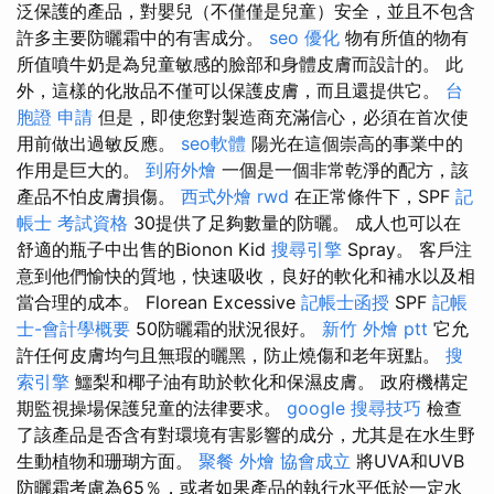
泛保護的產品，對嬰兒（不僅僅是兒童）安全，並且不包含
許多主要防曬霜中的有害成分。
seo 優化
物有所值的物有
所值噴牛奶是為兒童敏感的臉部和身體皮膚而設計的。 此
外，這樣的化妝品不僅可以保護皮膚，而且還提供它。
台
胞證 申請
但是，即使您對製造商充滿信心，必須在首次使
用前做出過敏反應。
seo軟體
陽光在這個崇高的事業中的
作用是巨大的。
到府外燴
一個是一個非常乾淨的配方，該
產品不怕皮膚損傷。
西式外燴
rwd
在正常條件下，SPF
記
帳士 考試資格
30提供了足夠數量的防曬。 成人也可以在
舒適的瓶子中出售的Bionon Kid
搜尋引擎
Spray。 客戶注
意到他們愉快的質地，快速吸收，良好的軟化和補水以及相
當合理的成本。 Florean Excessive
記帳士函授
SPF
記帳
士-會計學概要
50防曬霜的狀況很好。
新竹 外燴 ptt
它允
許任何皮膚均勻且無瑕的曬黑，防止燒傷和老年斑點。
搜
索引擎
鱷梨和椰子油有助於軟化和保濕皮膚。 政府機構定
期監視操場保護兒童的法律要求。
google 搜尋技巧
檢查
了該產品是否含有對環境有害影響的成分，尤其是在水生野
生動植物和珊瑚方面。
聚餐 外燴
協會成立
將UVA和UVB
防曬霜考慮為65％，或者如果產品的執行水平低於一定水