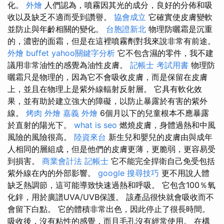
化。
外燴
人們認為，噴霧因其光的成分，良好的分佈和吸
收以及缺乏不適而受到讚譽。
協會成立
它確實使皮膚變軟
並防止與年齡相關的變化。
台胞證新北
物理防曬霜是沉重
的，濃密的面霜，但是在這裡噴霧劑對我來說非常有前途。
外燴 buffet
yahoo關鍵字分析
它不包含濕的零件，我不建
議用非常油性的感覺為油性皮膚。
記帳士 考試用書
物理防
曬霜只是物理的，因為它不會吸收皮膚，而是保留在皮膚
上，並且在物理上是紫外線輻射反射層。 它具有軟化效
果，並有助於建立強大的障礙，以防止暴露於有害的紫外
線。
烤肉 外燴
嘉義 外燴
6個月以下的兒童根本不應暴露
於直射的陽光下。
what is seo
燃燒皮膚，身體過熱和中風
風險的風險很高。
陸資來台
新生兒和嬰兒的皮膚由與成年
人相同的層組成，但是他們的皮膚更薄，更脆弱，更容易受
到損害。
商業會計法 記帳士
它不能完全捍衛自己免受包括
紫外線在內的外部影響。
google 搜尋技巧
更不用說人體
缺乏熱調節，這可能導致快速過熱和呼吸。 它包含100％氧
化鋅，用於廣譜UVA/UVB保護。 該產品很快就會吸收而不
會留下白點。 它的體積非常出色，因此停止了很長時間。
吸收後，沒有粘性的感覺，而且毛孔沒有經常使用。 在構