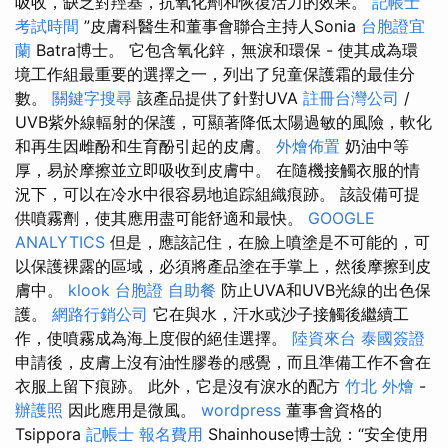
吸收，缺乏對羥基，抗氧化劑和恢復活力的效果。
記帳士
考試時間
”皮膚科醫生和董事會聯合主持人Sonia
台胞證宜
蘭
Batra博士。 它包含氧化鋅，無淚和環保 - 使其成為環
境工作組最重要的選擇之一，列出了兒童保護霜的最佳分
數。
關鍵字搜尋
該產品提供了針對UVA
註冊台灣公司
/
UVB紫外線輻射的保護，可顯著降低太陽過敏的風險，軟化
和再生因雌酚和生育酚引起的皮膚。
外燴佈置
奶油中等
厚，易於摩擦並立即吸收到皮膚中。 在隨機接觸衣服的情
況下，可以在冷水中很容易地追踪組織痕跡。 該設備可提
供噴霧劑，使其應用​​盡可能舒適和最快。
GOOGLE
ANALYTICS
但是，應該記住，在臉上噴塗是不可能的，可
以保護裸露的區域，必須將產品塗在手掌上，然後摩擦到皮
膚中。
klook 台胞證
自助餐
防止UVA和UVB光線的出色保
護。
網路行銷公司
它在與水，汗水或沙子接觸後繼續工
作，使噴霧成為海上度假的絕佳選擇。
陸資來台
泰國簽證
申請後，皮膚上沒有油性膠卷的感覺，而且準備工作不會在
衣服上留下痕跡。 此外，它是沒有淚水的配方
竹北 外燴
-
辦護照
因此應用是微風。
wordpress
董事會資格的
Tsippora
記帳士 報名費用
Shainhouse博士說：“安全使用