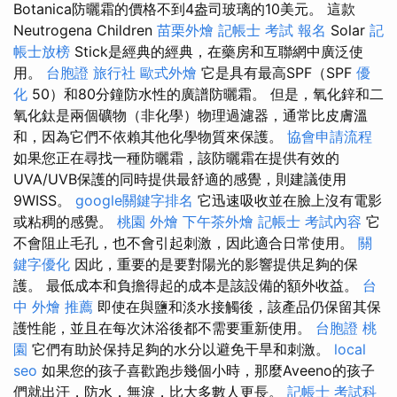
Botanica防曬霜的價格不到4盎司玻璃的10美元。 這款
Neutrogena Children
苗栗外燴
記帳士 考試 報名
Solar
記
帳士放榜
Stick是經典的經典，在藥房和互聯網中廣泛使
用。
台胞證 旅行社
歐式外燴
它是具有最高SPF（SPF
優
化
50）和80分鐘防水性的廣譜防曬霜。 但是，氧化鋅和二
氧化鈦是兩個礦物（非化學）物理過濾器，通常比皮膚溫
和，因為它們不依賴其他化學物質來保護。
協會申請流程
如果您正在尋找一種防曬霜，該防曬霜在提供有效的
UVA/UVB保護的同時提供最舒適的感覺，則建議使用
9WISS。
google關鍵字排名
它迅速吸收並在臉上沒有電影
或粘稠的感覺。
桃園 外燴
下午茶外燴
記帳士 考試內容
它
不會阻止毛孔，也不會引起刺激，因此適合日常使用。
關
鍵字優化
因此，重要的是要對陽光的影響提供足夠的保
護。 最低成本和負擔得起的成本是該設備的額外收益。
台
中 外燴 推薦
即使在與鹽和淡水接觸後，該產品仍保留其保
護性能，並且在每次沐浴後都不需要重新使用。
台胞證 桃
園
它們有助於保持足夠的水分以避免干旱和刺激。
local
seo
如果您的孩子喜歡跑步幾個小時，那麼Aveeno的孩子
們就出汗，防水，無淚，比大多數人更長。
記帳士 考試科