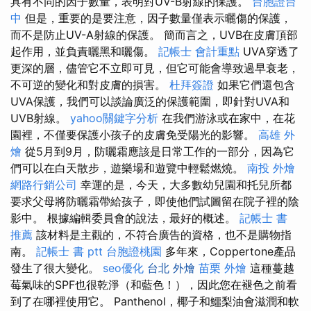
具有不同的因子數量，表明對UV-B射線的保護。
台胞證台
中
但是，重要的是要注意，因子數量僅表示曬傷的保護，
而不是防止UV-A射線的保護。 簡而言之，UVB在皮膚頂部
起作用，並負責曬黑和曬傷。
記帳士 會計重點
UVA穿透了
更深的層，儘管它不立即可見，但它可能會導致過早衰老，
不可逆的變化和對皮膚的損害。
杜拜簽證
如果它們還包含
UVA保護，我們可以談論廣泛的保護範圍，即針對UVA和
UVB射線。
yahoo關鍵字分析
在我們游泳或在家中，在花
園裡，不僅要保護小孩子的皮膚免受陽光的影響。
高雄 外
燴
從5月到9月，防曬霜應該是日常工作的一部分，因為它
們可以在白天散步，遊樂場和遊覽中輕鬆燃燒。
南投 外燴
網路行銷公司
幸運的是，今天，大多數幼兒園和托兒所都
要求父母將防曬霜帶給孩子，即使他們試圖留在院子裡的陰
影中。 根據編輯委員會的說法，最好的概述。
記帳士 書
推薦
該材料是主觀的，不符合廣告的資格，也不是購物指
南。
記帳士 書 ptt
台胞證桃園
多年來，Coppertone產品
發生了很大變化。
seo優化
台北 外燴
苗栗 外燴
這種蔓越
莓氣味的SPF也很乾淨（和藍色！），因此您在褪色之前看
到了在哪裡使用它。 Panthenol，椰子和鱷梨油會滋潤和軟