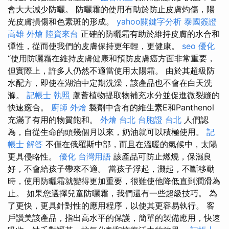
會大大減少防曬。 防曬霜的使用有助於防止皮膚灼傷，陽
光皮膚損傷和色素斑的形成。
yahoo關鍵字分析
泰國簽證
高雄 外燴
陸資來台
正確的防曬霜有助於維持皮膚的水合和
彈性，從而使我們的皮膚保持更年輕，更健康。
seo 優化
“使用防曬霜在維持皮膚健康和預防皮膚癌方面非常重要，
但實際上，許多人仍然不適當使用太陽霜。 由於其超級防
水配方，即使在湖泊中定期洗澡，該產品也不會在白天洗
滌。
記帳士 執照
蘆薈植物提取物補充水分並促進微裂縫的
快速癒合。
廚師 外燴
製劑中含有的維生素E和Panthenol
充滿了有用的物質飽和。
外燴 台北
台胞證 台北
人們認
為，自從生命的頭幾個月以來，奶油就可以積極使用。
記
帳士 解答
不僅在俄羅斯中部，而且在溫暖的氣候中，太陽
更具侵略性。
優化 台灣用語
該產品可防止燃燒，保濕良
好，不會給孩子帶來不適。 當孩子浮起，濺起，不斷移動
時，使用防曬霜就變得更加重要，很難使他降低直到潤滑為
止。 如果您選擇兒童防曬霜，我們還有一些超級技巧。 為
了更快，更具針對性的應用程序，以使其更容易執行。 客
戶讚美該產品，指出高水平的保護，簡單的製備應用，快速