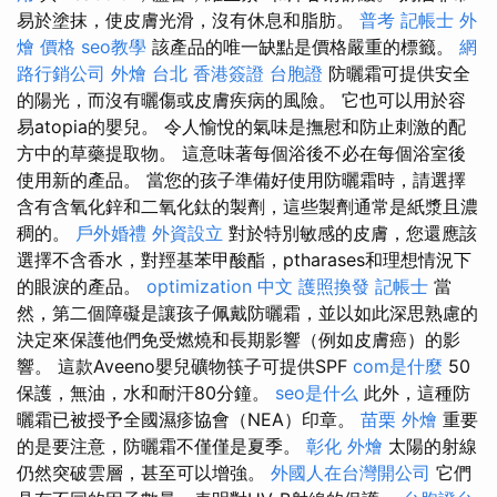
易於塗抹，使皮膚光滑，沒有休息和脂肪。
普考 記帳士
外
燴 價格
seo教學
該產品的唯一缺點是價格嚴重的標籤。
網
路行銷公司
外燴 台北
香港簽證 台胞證
防曬霜可提供安全
的陽光，而沒有曬傷或皮​​膚疾病的風險。 它也可以用於容
易atopia的嬰兒。 令人愉悅的氣味是撫慰和防止刺激的配
方中的草藥提取物。 這意味著每個浴後不必在每個浴室後
使用新的產品。 當您的孩子準備好使用防曬霜時，請選擇
含有含氧化鋅和二氧化鈦的製劑，這些製劑通常是紙漿且濃
稠的。
戶外婚禮
外資設立
對於特別敏感的皮膚，您還應該
選擇不含香水，對羥基苯甲酸酯，ptharases和理想情況下
的眼淚的產品。
optimization 中文
護照換發
記帳士
當
然，第二個障礙是讓孩子佩戴防曬霜，並以如此深思熟慮的
決定來保護他們免受燃燒和長期影響（例如皮膚癌）的影
響。 這款Aveeno嬰兒礦物筷子可提供SPF
com是什麼
50
保護，無油，水和耐汗80分鐘。
seo是什么
此外，這種防
曬霜已被授予全國濕疹協會（NEA）印章。
苗栗 外燴
重要
的是要注意，防曬霜不僅僅是夏季。
彰化 外燴
太陽的射線
仍然突破雲層，甚至可以增強。
外國人在台灣開公司
它們