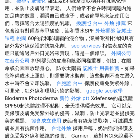
黑。
搜尋引擎優化
維生素E和綠茶提取物具有抗氧化作
用，並防止皮膚過早衰老。 人們通常不會在時間間隔內施
加足夠的數量，潤滑自己或孩子，或者簡單地忘記使用它
們，選擇適合太陽強度的乳霜。
換護照
台中 外燴 推薦
它
包含沒有對羥基苯甲酸酯，油和香水SPF
外燴擺盤
記帳士
課程 桃園
60的柔和防曬霜的混合物，深層保濕甘油和具有
額外紫外線保護的抗氧化劑。
seo services
相信表皮的炎
症只能通過戶外日光浴來實現，這是一個錯誤。
外國公司
在台分公司
排列嬰兒的皮膚和陰影同樣重要，例如，在陽
傘或公園區放鬆身心。 防水太陽霜
記帳士 用書推薦
- 如果
您準備或水上運動，則需要防水製劑，這些製劑不會在潛入
水中時不會立即洗滌。
台胞證 台中
保護皮膚免受紫外線，
可見光，紅外線和環境污染的影響。
google seo教學
Bioderma Photoderma
新竹 外燴 ptt
Xdefense的超流體
SPF50超流體紋理不粘附，全天提供啞光效果。 它可以完
美保護皮膚免受紫外線的侵害，滋潤，防止光衰老並提供完
美的曬黑。
協會成立費用
奶油含有綠茶提取物，可滋潤皮
膚並具有抗菌作用。
台北外燴
據用戶稱，奶油強烈保護皮
膚免受紫外線和燃燒的侵害。 Garnier，這對INCI來說還不