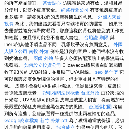
的所有產品便宜。
茶會點心
防曬霜越來越有效，溫和且易
於使用，以使小皮膚安全。
網路行銷公司
有關敏感皮膚的
更多選擇，請參見我們的皮膚科醫生的意見。
外國人來台
投資
為此，我們建議您看看只有礦物質的防曬霜。 如果您
去露營並隨身攜帶防曬霜，那麼這樣的背包將使您的工作更
加輕鬆，並且很可能您不會進入書包。
台胞證 期限
與
Iherb的其他矛盾產品不同，乳霜幾乎沒有負面意見。
外國
人設立公司
南投 外燴
例外是沮喪的客戶，他們根本沒有收
到奶油套餐。
廚師 外燴
許多人必須搭配預貼上的保濕霜或
滋養霜。
如何設立投資公司
Elizavecca膠原蛋白防曬霜吸
收了98％的UVB射線，並反映了UVA射線。
seo 是什麼
它
可以保護皮膚免受曬傷的侵害，但太重並且具有特定的香
氣。 皮膚不會從UVA射線中燃燒，但從長遠來看，皮膚也
會導致皮膚衰老。
記帳相關法規概要
台北外燴
由於誇張的
日光浴，UVB射線可能會對皮膚造成重大損害，從而增加患
最嚴重的兇猛皮膚腫瘤黑色素瘤的風險。
台胞證桃園
考慮
到所有這些，您應該選擇一種提供防止兩種輻射的產品。
Google商家檔案
新竹 外燴 ptt
為了獲得適當的保護，必須
以足夠的數量應用產品。
協會成立
如果您使用少的話，它