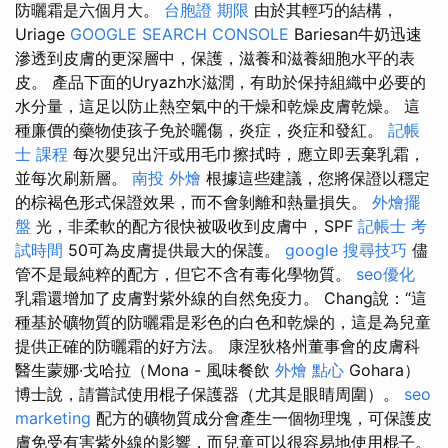
防曬霜是六個月大。
台胞證 期限
由於其輕巧的結構，
Uriage
GOOGLE SEARCH CONSOLE
Bariesan牛奶迅速
滲透到皮膚的更深層中，保護，滋養和滋養細胞水平的表
皮。 產品下面的Uryazh水滋潤，有助於保持組織中必要的
水分量，這足以防止熱空氣中的干燥和乾燥皮膚乾燥。 這
種廉價的藥物使孩子免於曬傷，炎症，炎症和發紅。
記帳
士 課程
每次嬰兒出汗或用毛巾擦拭時，應立即丟棄乳霜，
並每次刷新層。
南投 外燴
根據這些建議，您將保證以穩定
的棕褐色形式保證效果，而不會剝離和熱量損失。
外燴擺
盤
光，非柔軟的配方很快被吸收到皮膚中，SPF
記帳士 考
試時間
50可為皮膚提供最大的保護。
google 搜尋技巧
儘
管不是最純粹的配方，但它不含有毒化學物質。
seo優化
乳霜還增加了皮膚對紫外線的自然免疫力。 Chang說：“這
種基於礦物質的防曬霜是彩色的白色和乾燥的，這是為兒童
提供正確的防曬霜的好方法。 康涅狄格州董事會的皮膚科
醫生蒙娜·戈哈拉（Mona - 風味餐飲
外燴 點心
Gohara）
博士說，請嘗試使用棍子保護器（尤其是眼睛周圍）。
seo
marketing
配方的礦物質成分會產生一個物理塊，可保護皮
膚免受有害紫外線的影響，而兒童可以很容易地使用棍子。