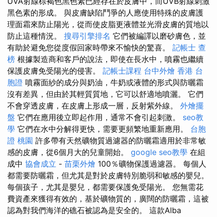
UVA射線棕褐色黑色素已經存在於皮膚中，而UVB射線刺激
黑色素的形成。 與皮膚缺陷鬥爭的人應使用特殊的皮膚護
理面霜來防止陽光，從而使皮脂更液體並光滑皮膚的質地以
防止這種情況。
搜尋引擎排名
它們被編譯以磨砂膚色，並
有助於避免您從度假回家時帶來不愉快的驚喜。
記帳士 查
榜
根據製造商和客戶的說法，即使在長水中，噴霧也繼續
保護皮膚免受陽光的侵害。
記帳士課程
台中外燴
香港 台
胞證
噴霧面紗的成分與奶油，牛奶或液體的形式與防曬霜
沒有差異，但由於其輕質質地，它可以舒適地噴灑。 它們
不會穿透皮膚，在皮膚上形成一層，反射紫外線。
外燴擺
盤
它們在應用後立即起作用，通常不會引起刺激。
seo教
學
它們在水中分解得更快，需要更頻繁地重新應用。
台胞
證 桃園
許多帶有天然礦物質過濾器的防曬霜適用於非常敏
感的皮膚，從6個月大的兒童開始。
google seo教學
在組
成中
協會成立
-
苗栗外燴
100％礦物保護過濾器。 每個人
都需要防曬霜，但尤其是對於皮膚特別脆弱和敏感的嬰兒。
每個孩子，尤其是嬰兒，都需要保護免受陽光。 您無需花
費資產來獲得有效的，基於礦物質的，廣闊的防曬霜，這被
認為對我們海洋的礁石被認為是安全的。 這款Alba