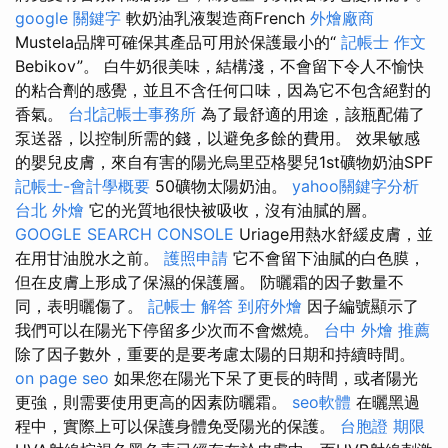
google 關鍵字
軟奶油乳液製造商French
外燴廠商
Mustela品牌可確保其產品可用於保護最小的“
記帳士 作文
Bebikov”。 白牛奶很美味，結構淺，不會留下令人不愉快
的粘合劑的感覺，並且不含任何口味，因為它不包含絕對的
香氣。
台北記帳士事務所
為了最舒適的用途，該瓶配備了
泵送器，以控制所需的錢，以避免多餘的費用。 效果敏感
的嬰兒皮膚，來自有害的陽光烏里亞格嬰兒1st礦物奶油SPF
記帳士-會計學概要
50礦物太陽奶油。
yahoo關鍵字分析
台北 外燴
它的光質地很快被吸收，沒有油膩的層。
GOOGLE SEARCH CONSOLE
Uriage用熱水舒緩皮膚，並
在用甘油脫水之前。
護照申請
它不會留下油膩的白色膜，
但在皮膚上形成了保濕的保護層。 防曬霜的因子數量不
同，表明曬傷了。
記帳士 解答
到府外燴
因子編號顯示了
我們可以在陽光下停留多少次而不會燃燒。
台中 外燴 推薦
除了因子數外，重要的是要考慮太陽的日期和持續時間。
on page seo
如果您在陽光下呆了更長的時間，或者陽光
更強，則需要使用更高的因素防曬霜。
seo軟體
在曬黑過
程中，實際上可以保護身體免受陽光的保護。
台胞證 期限