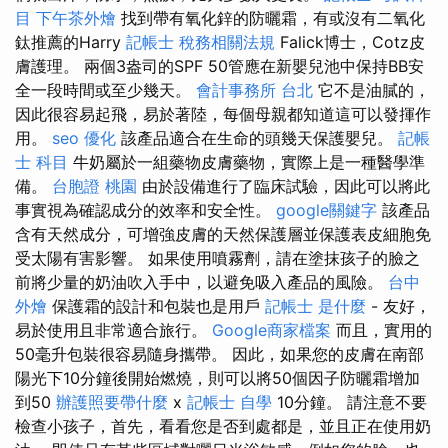
目
下午茶外燴
找到帶有氧化鋅的防曬霜，有或沒有二氧化
鈦推薦的Harry
記帳士 稅務相關法規
Falick博士，Cotz皮
膚護理。 兩個3盎司的SPF 50管應在新嬰兒池中保持BB安
全一段時間或至少幾天。
會計事務所 台北
它不是油膩的，
因此很容易起飛，易於著陸，每個母親都知道這可以發揮作
用。
seo 優化
該產品適合在生命的頭幾天保護嬰兒。
記帳
士 科目
牛奶屬於一組藥物皮膚藥物，實際上是一種醫學準
備。
台胞證 桃園
由於設備進行了臨床試驗，因此可以將此
事實視為確認成分的效率和安全性。
google關鍵字
該產品
含有天然成分，可增強皮膚的天然保護層並保護表皮細胞免
受太陽有害影響。 如果使用噴霧劑，請在塗抹孩子的臉之
前將少量的奶油吹入手中，以避免吸入產品的風險。
台中
外燴
保護霜的設計和包裝也是用戶
記帳士 是什麼
- 友好，
易於使用且非常適合旅行。
Google商家檔案
而且，實用的
50毫升包裝很容易隨身攜帶。 因此，如果您的皮膚在南部
陽光下10分鐘後開始燃燒，則可以將50個因子防曬霜增加
到50
辦護照要帶什麼
x
記帳士 自學
10分鐘。 請注意不要
檢查小孩子，首先，看看您是否到處都是，並且正在使用奶