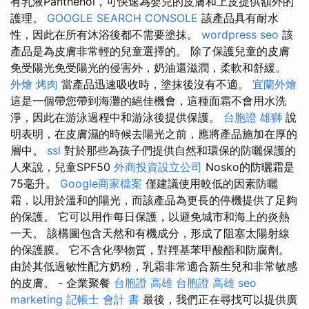
有乳液Panthenol，可快速為嬰兒的皮膚和上皮提供額外的
護理。
GOOGLE SEARCH CONSOLE
該產品具有耐水
性，因此在所有沐浴後都不需要塗抹。
wordpress seo
該
產品是為皮膚非常輕的兒童選擇的。 除了保護兒童的皮膚
免受陽光免受陽光的侵害外，奶油還滋潤，柔軟和舒緩。
外燴 烤肉
當產品迅速吸收時，塗抹後沒有不適。
宜蘭外燴
這是一個帶您帶到海灘的絕佳機會，這種面霜不會用水洗
淨，因此在游泳過程中和游泳後提供保護。
台胞證 雄獅
說
明表明，在皮膚濕的時候去陽光之前，應將產品施加在厚的
層中。
ssl
對於那些為孩子們提供自然和環保的防曬保護的
人來說，兒童SPF50
外商投資設立公司
Nosko的防曬霜是
75毫升。
Google商家檔案
僅建議使用較低的因素防曬
霜，以用於溫和的陽光，而該產品為更長的停機提供了足夠
的保護。 它可以用作每日保護，以避免城市和海上的炎熱
一天。 該構圖包含天然和有機成分，形成了阻塞太陽射線
的保護膜。 它不含化學物質，對羥基苯甲酸酯和防腐劑。
由於其低過敏性配方奶粉，乳霜非常適合新生兒和非常敏感
的皮膚。 - 企業聚餐
台胞證 高雄
台胞證 高雄
seo
marketing
記帳士 會計 書
最後，我們正在尋找可以提供廣