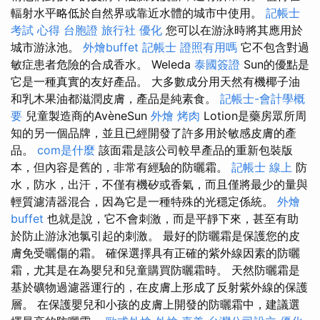
輻射水平略低於自然界或靠近水體的城市中使用。
記帳士
考試 心得
台胞證 旅行社
優化
您可以在游泳時將其應用於
城市游泳池。
外燴buffet
記帳士 證照有用嗎
它不包含對過
敏症患者危險的合成香水。 Weleda
泰國簽證
Sun的優點是
它是一種真實的友好產品。 大多數成分用天然有機椰子油
和乳木果油都滋潤皮膚，產品是純素食。
記帳士-會計學概
要
兒童製造商的AvèneSun
外燴 烤肉
Lotion是藥房眾所周
知的另一個品牌，並且已經開發了許多用於敏感皮膚的產
品。
com是什麼
該面霜是該公司較早產品的重新包裝版
本，但內容是舊的，非常有經驗的防曬霜。
記帳士 線上
防
水，防水，出汗，不僅有機矽或香氣，而且僅將最少的量與
輕質濾清器混合，因為它是一種特殊的光穩定係統。
外燴
buffet
也就是說，它不會刺激，而是平靜下來，甚至有助
於防止游泳池氯引起的刺激。 最好的防曬霜是保護您的皮
膚免受曬傷的霜。 確保選擇具有正確的紫外線因素的防曬
霜，尤其是在為嬰兒和兒童購買防曬霜時。 天然防曬霜是
基於礦物過濾器運行的，在皮膚上形成了反射紫外線的保護
層。 在保護嬰兒和小孩的皮膚上開發的防曬霜中，建議選