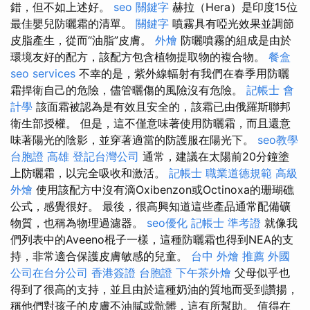
錯，但不如上述好。
seo 關鍵字
赫拉（Hera）是印度15位
最佳嬰兒防曬霜的清單。
關鍵字
噴霧具有啞光效果並調節
皮脂產生，從而“油脂”皮膚。
外燴
防曬噴霧的組成是由於
環境友好的配方，該配方包含植物提取物的複合物。
餐盒
seo services
不幸的是，紫外線輻射有我們在春季用防曬
霜捍衛自己的危險，儘管曬傷的風險沒有危險。
記帳士 會
計學
該面霜被認為是有效且安全的，該霜已由俄羅斯聯邦
衛生部授權。 但是，這不僅意味著使用防曬霜，而且還意
味著陽光的陰影，並穿著適當的防護服在陽光下。
seo教學
台胞證 高雄
登記台灣公司
通常，建議在太陽前20分鐘塗
上防曬霜，以完全吸收和激活。
記帳士 職業道德規範
高級
外燴
使用該配方中沒有滴Oxibenzon或Octinoxa的珊瑚礁
公式，感覺很好。 最後，很高興知道這些產品通常配備礦
物質，也稱為物理過濾器。
seo優化
記帳士 準考證
就像我
們列表中的Aveeno棍子一樣，這種防曬霜也得到NEA的支
持，非常適合保護皮膚敏感的兒童。
台中 外燴 推薦
外國
公司在台分公司
香港簽證 台胞證
下午茶外燴
父母似乎也
得到了很高的支持，並且由於這種奶油的質地而受到讚揚，
稱他們對孩子的皮膚不油膩或骯髒，這有所幫助。 值得在