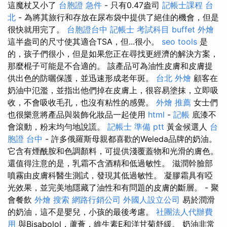
這魔杖又小了
台胞證 急件
- 只有0.47盎司
記帳士課程 台
北
- 為將其旅行和存放在尿布袋中提供了絕佳的機會，但是
很快就用完了。
台胞證台中
記帳士 考試科目
buffet 外燴
這半盎司的尺寸使其適合TSA，但...很小。
seo tools
是
的，孩子們很小，但是如果您正在尋找更經濟的解決方案，
那麼棍子可能是不合適的。 該產品可為油性皮膚和皮膚提
供出色的防曬保護，並迅速形成老年斑。
台北 外燴
顧客在
奶油中氾濫，並指出他們掉在皮膚上，很容易塗抹，立即吸
收，不會吸收毛孔，也沒有粘性的感覺。
外燴 推薦
女士們
也很樂意將產品與裝飾化妝品一起使用
html
-
記帳
底漆不
會滾動，粉末均勻地說謊。
記帳士 準備 ptt
黃金候選人
台
胞證 台中
- 許多俄羅斯母親都喜歡的Weleda品牌的奶油。
它含有煙酰胺和色調顏料，可提供淺覆蓋物和光滑的膚色。
還值得注意的是，乳霜不含酒精和低過敏性。 滋潤幹臉部
噴霧由皮膚科醫生測試，發現其低過敏性。 凝膠霜具有啞
光效果，並完美地隱藏了油性和有問題的皮膚的斷層。 - 聚
會餐飲
外燴
搜索
網路行銷公司
外國人設立公司
易於潤滑
的奶油，這不是嬰兒，小孩的最後考慮。
社團法人代辦費
用
與Bisabolol，蘆薈，維生素E和洋甘菊舒緩。 奶油非常