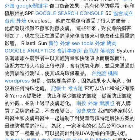
外燴
google關鍵字
傷口癒合效果，具有化學防曬霜，銅和
硫酸鋅的SPF
GOOGLE SEARCH CONSOLE
50
協會成立
台南 外燴
cicaplast。 他們在曬傷時遭受了很大的痛苦，
他們發現很難不擦和刮擦皮膚。 這些年來，對皮膚的損害
增加了，現在您正在遭受的陽光傷害後來可能會產生嚴重的
影響。 Rilastil Sun
新竹 外燴
seo tools
外燴 烤肉
GOOGLE ANALYTICS
會計事務所
台胞證 落地簽
System
防曬霜霜在競爭者中以其輕質量和快速吸收而脫穎而出。
該配方在很大程度上很乾淨，含有抗氧化劑，並且未通過動
物實驗進行測試，使其成為環保產品。
台胞證 桃園
wordpress
但是，價格要高得多，因為結果令人滿意，但
沒有任何特殊之處。
記帳士 考古題
它可以防止和減少海藻
和Yarrow提取物，防止和減少皺紋的皺紋，從而防止皺紋
的外觀，並防止過早皮膚老化。
南投 外燴
辦護照
有人購
買了品牌的產品，不會改變它。
協會成立
我們的專家與兒
科醫生和皮膚科醫生一起編制了對兒童選擇特定解決方案的
最佳防曬霜的評估。 為此，一家著名的化妝品公司Garnier
開發了一種產品，可以提高針對長UVA射線的保護技術。