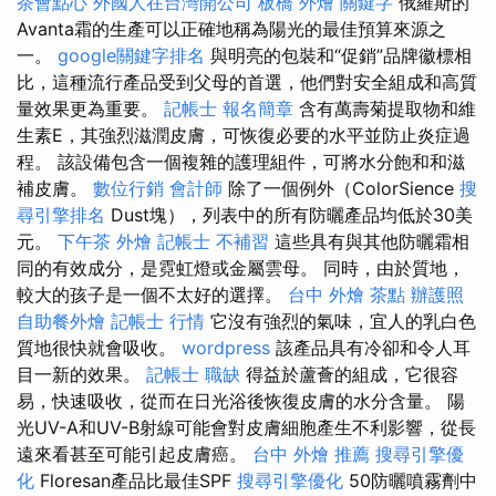
茶會點心
外國人在台灣開公司
板橋 外燴
關鍵字
俄羅斯的
Avanta霜的生產可以正確地稱為陽光的最佳預算來源之
一。
google關鍵字排名
與明亮的包裝和“促銷”品牌徽標相
比，這種流行產品受到父母的首選，他們對安全組成和高質
量效果更為重要。
記帳士 報名簡章
含有萬壽菊提取物和維
生素E，其強烈滋潤皮膚，可恢復必要的水平並防止炎症過
程。 該設備包含一個複雜的護理組件，可將水分飽和和滋
補皮膚。
數位行銷
會計師
除了一個例外（ColorSience
搜
尋引擎排名
Dust塊），列表中的所有防曬產品均低於30美
元。
下午茶 外燴
記帳士 不補習
這些具有與其他防曬霜相
同的有效成分，是霓虹燈或金屬雲母。 同時，由於質地，
較大的孩子是一個不太好的選擇。
台中 外燴 茶點
辦護照
自助餐外燴
記帳士 行情
它沒有強烈的氣味，宜人的乳白色
質地很快就會吸收。
wordpress
該產品具有冷卻和令人耳
目一新的效果。
記帳士 職缺
得益於蘆薈的組成，它很容
易，快速吸收，從而在日光浴後恢復皮膚的水分含量。 陽
光UV-A和UV-B射線可能會對皮膚細胞產生不利影響，從長
遠來看甚至可能引起皮膚癌。
台中 外燴 推薦
搜尋引擎優
化
Floresan產品比最佳SPF
搜尋引擎優化
50防曬噴霧劑中