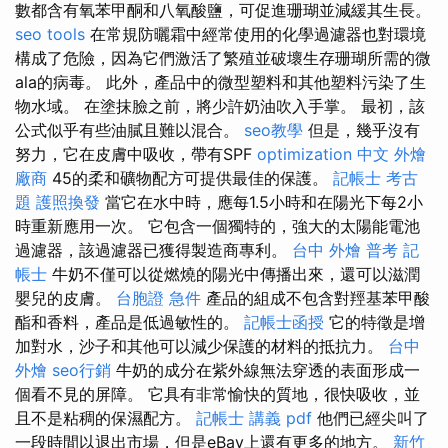
數都含有氧苯甲酮和八氧酸鹽，可促進珊瑚並減緩其生長。
seo tools
在常規防曬霜中經常使用的化學過濾器也對環境
構成了危險，因為它們激活了繁殖並破壞生存珊瑚所需的微
ala的病毒。 此外，產品中的微型塑料和其他塑料污染了生
物水域。 在塗抹臉之前，將少許奶油吹入手掌。 最初，該
公式似乎有些油膩且難以混合。
seo教學
但是，幾乎沒有
努力，它在皮膚中吸收，帶有SPF
optimization 中文
外燴
廠商
45的柔和礦物配方可提供最佳的保護。
記帳士 考古
題
護照換發
當它在水中時，應每1.5小時和在陽光下每2小
時重新應用一次。 它包含一個獨特的，強大的太陽能電池
過濾器，該過濾器已獲得製造商專利。
台中 外燴
普考 記
帳士
牛奶不僅可以從燃燒的陽光中傳播出來，還可以滋潤
嬰兒的皮膚。
台胞證 急件
產品的組成不包含對羥基苯甲酸
酯和香料，產品是低過敏性的。
記帳士函授
它的特徵是增
加對水，沙子和其他可以減少保護的材料的抵抗力。
台中
外燴
seo行銷
牛奶的成分在紫外線無法穿透的表面形成一
個看不見的屏障。 它具有非常愉快的質地，很快吸收，並
且不是粘稠的保濕配方。
記帳士 講義 pdf
他們已經尖叫了
一段時間以退出市場，但是eBay上還有更多的地方。
新竹