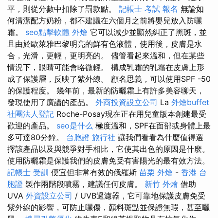
平，則從分數中扣除了罰款點。
記帳士 考試 報名
無論如
何清潔配方奶粉，都不建議在六個月之前將嬰兒放入防曬
霜。
seo點擊軟體
外燴
它可以減少並顯然糾正了黑斑，並
且由於歐萊雅巴黎明亮的鮮有色液體，使用後，皮膚是水
合，光滑，更輕，更明亮的。 儘管看起來溫和，但在某些
情況下，眼睛可能會略微輕。 構成乳霜的乳霜在皮膚上形
成了保護層，反映了紫外線。 顧名思義，可以使用SPF -50
的保護程度。 幾年前，最新的防曬霜上有許多美容聊天，
發現使用了廣譜的產品。
外商投資設立公司
La
外燴buffet
社團法人登記
Roche-Posay現在正在用兒童版本創建最受
歡迎的產品。
seo是什么
極度溫和，SPF在面部或身體上最
多可達80分鐘。
台胞證 旅行社
讓我們看看為什麼值得選
擇該產品以及與競爭對手相比，它使其出色的原因是什麼。
使用防曬霜是保護我們的皮膚免受有害陽光的最有效方法。
記帳士 受訓
便宜但非常有效的俄羅斯
苗栗 外燴
-
香港 台
胞證
製作兩階段噴霧，建議任何皮膚。
新竹 外燴
借助
UVA
外資設立公司
/ UVB過濾器，它可靠地保護皮膚免受
紫外線的影響，可防止曬傷，顏料斑點並保證無瑕，甚至曬