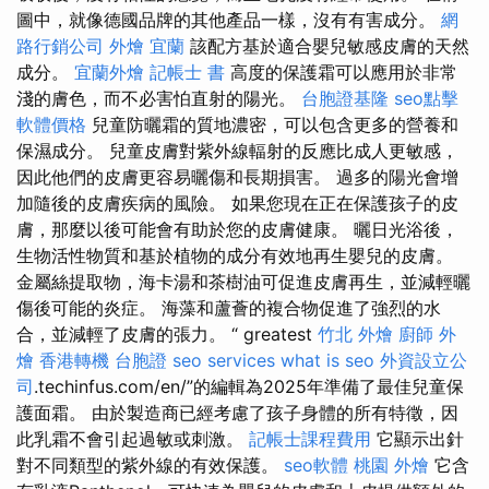
圖中，就像德國品牌的其他產品一樣，沒有有害成分。
網
路行銷公司
外燴 宜蘭
該配方基於適合嬰兒敏感皮膚的天然
成分。
宜蘭外燴
記帳士 書
高度的保護霜可以應用於非常
淺的膚色，而不必害怕直射的陽光。
台胞證基隆
seo點擊
軟體價格
兒童防曬霜的質地濃密，可以包含更多的營養和
保濕成分。 兒童皮膚對紫外線輻射的反應比成人更敏感，
因此他們的皮膚更容易曬傷和長期損害。 過多的陽光會增
加隨後的皮膚疾病的風險。 如果您現在正在保護孩子的皮
膚，那麼以後可能會有助於您的皮膚健康。 曬日光浴後，
生物活性物質和基於植物的成分有效地再生嬰兒的皮膚。
金屬絲提取物，海卡湯和茶樹油可促進皮膚再生，並減輕曬
傷後可能的炎症。 海藻和蘆薈的複合物促進了強烈的水
合，並減輕了皮膚的張力。 “ greatest
竹北 外燴
廚師 外
燴
香港轉機 台胞證
seo services
what is seo
外資設立公
司
.techinfus.com/en/”的編輯為2025年準備了最佳兒童保
護面霜。 由於製造商已經考慮了孩子身體的所有特徵，因
此乳霜不會引起過敏或刺激。
記帳士課程費用
它顯示出針
對不同類型的紫外線的有效保護。
seo軟體
桃園 外燴
它含