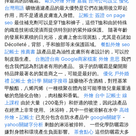
擇最高的防曬霜。
歐式外燴
外燴 嘉義
台灣公司設立
優化
台灣用語
礦物過濾產品的最大優勢是它們在施用後立即起
作用，而不是通過皮膚進入身體。
記帳士 簽證
on page
seo
最佳補充劑可以是穿T恤和褲子，這些T恤和由於特殊
的織造技術或浸漬而提供特別好的紫外線保護。 隨著年齡
的發展和累積的日光浴，皮膚上會出現斑點，尤其是在諸如
Décolleté，背部，手和臉部等未保護區域。
餐點外燴
seo
記帳士 推薦書
該產品是為油性皮膚所有者設計的，可以控
制皮脂生產。
台胞證台南
Google商家檔案
外燴 意思
我們
包含我們認為對讀者有用的產品。 孩子的防曬霜是蘭開斯
特品牌最著名的製造商之一，可能是最好的。
優化
戶外婚
禮
記帳士 會計學
關鍵字搜尋
該藥物不含酒精，對羥基苯
甲酸酯，八烯丙烯（一種積聚在體內並可能導致兒童嚴重過
敏的危險化合物），肉桂酸和香氣。
外燴 台中
記帳士 線
上課程
由於大量（200毫升）和舒適的噴塗，因此該產品
在經濟上非常使用。 沐浴時，其中一些被溶解在水中
高雄
外燴
-
記帳士
已充分包含在防水產品中
google關鍵字
-
yahoo關鍵字分析
剩餘的淋浴被排幹。 一些化學防曬霜涉
嫌對身體和環境產生負面影響。
茶會點心
這些防曬霜大多