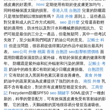
感皮膚的好選擇。
html
定期使用有助於使皮膚更加均勻，
同時積極保護太陽的損害。
香港入境 台胞證
兒童的防曬霜
只是增加營銷以增加銷售嗎？
高雄 外燴
原則上，這些產品
對兒童和成人的工作方式相同。
seo 是什麼
父母還喜歡輕
鬆的適用性，防水性以及對汗水和機械磨損的抵抗力。 它
們可能是最佳的三分之一產品，但毫無疑問，其中一些考試
失敗了，至少如果我們閱讀了奶油公司的意見。
記帳士 科
目
但是沒問題，很容易從值得嘗試的作品中組裝出最高列
表。
seo公司
外燴 桃園
香港 台胞證
seo點擊軟體價格
面
霜用防曬霜保濕並防止紫外線，有助於保留皮膚的健康和青
年。 防曬霜是紫外線和紅外輻射和污染的屏障。
記帳士 考
題
奶油中的維生素C有助於減少日曬皮膚損傷。
台胞證照
片
它有助於淡入黑斑和色素沉著並改善膚色。
素食 外燴
奶油中的蔬菜黃油為皮膚提供了強烈的水合。
南投 外燴
乳
霜不含有毒成分，對於所有皮膚類型都是安全的。
工商登
記
Frezyderm防曬SPF50
seo 關鍵字
50ML提供了一種創
新的，科學的聲音配方，可有效保護皮膚免受有害射線的影
響。 它的淺色，天鵝絨般的質地很容易分發並迅速吸收。