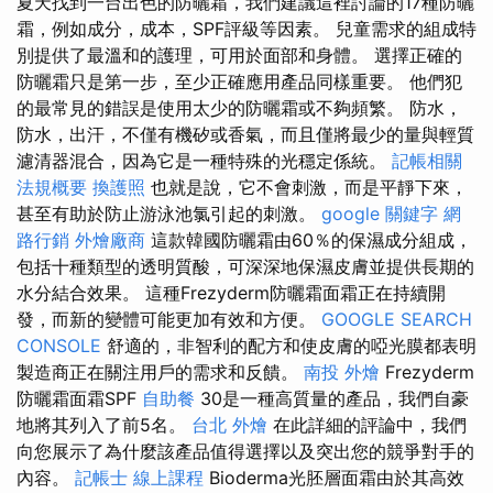
夏天找到一台出色的防曬霜，我們建議這裡討論的17種防曬
霜，例如成分，成本，SPF評級等因素。 兒童需求的組成特
別提供了最溫和的護理，可用於面部和身體。 選擇正確的
防曬霜只是第一步，至少正確應用產品同樣重要。 他們犯
的最常見的錯誤是使用太少的防曬霜或不夠頻繁。 防水，
防水，出汗，不僅有機矽或香氣，而且僅將最少的量與輕質
濾清器混合，因為它是一種特殊的光穩定係統。
記帳相關
法規概要
換護照
也就是說，它不會刺激，而是平靜下來，
甚至有助於防止游泳池氯引起的刺激。
google 關鍵字
網
路行銷
外燴廠商
這款韓國防曬霜由60％的保濕成分組成，
包括十種類型的透明質酸，可深深地保濕皮膚並提供長期的
水分結合效果。 這種Frezyderm防曬霜面霜正在持續開
發，而新的變體可能更加有效和方便。
GOOGLE SEARCH
CONSOLE
舒適的，非智利的配方和使皮膚的啞光膜都表明
製造商正在關注用戶的需求和反饋。
南投 外燴
Frezyderm
防曬霜面霜SPF
自助餐
30是一種高質量的產品，我們自豪
地將其列入了前5名。
台北 外燴
在此詳細的評論中，我們
向您展示了為什麼該產品值得選擇以及突出您的競爭對手的
內容。
記帳士 線上課程
Bioderma光胚層面霜由於其高效