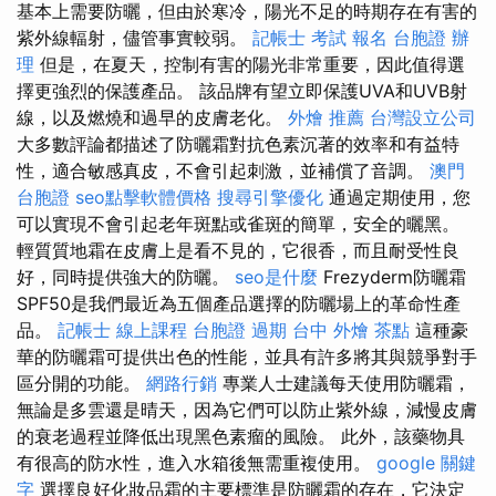
基本上需要防曬，但由於寒冷，陽光不足的時期存在有害的
紫外線輻射，儘管事實較弱。
記帳士 考試 報名
台胞證 辦
理
但是，在夏天，控制有害的陽光非常重要，因此值得選
擇更強烈的保護產品。 該品牌有望立即保護UVA和UVB射
線，以及燃燒和過早的皮膚老化。
外燴 推薦
台灣設立公司
大多數評論都描述了防曬霜對抗色素沉著的效率和有益特
性，適合敏感真皮，不會引起刺激，並補償了音調。
澳門
台胞證
seo點擊軟體價格
搜尋引擎優化
通過定期使用，您
可以實現不會引起老年斑點或雀斑的簡單，安全的曬黑。
輕質質地霜在皮膚上是看不見的，它很香，而且耐受性良
好，同時提供強大的防曬。
seo是什麼
Frezyderm防曬霜
SPF50是我們最近為五個產品選擇的防曬場上的革命性產
品。
記帳士 線上課程
台胞證 過期
台中 外燴 茶點
這種豪
華的防曬霜可提供出色的性能，並具有許多將其與競爭對手
區分開的功能。
網路行銷
專業人士建議每天使用防曬霜，
無論是多雲還是晴天，因為它們可以防止紫外線，減慢皮膚
的衰老過程並降低出現黑色素瘤的風險。 此外，該藥物具
有很高的防水性，進入水箱後無需重複使用。
google 關鍵
字
選擇良好化妝品霜的主要標準是防曬霜的存在，它決定