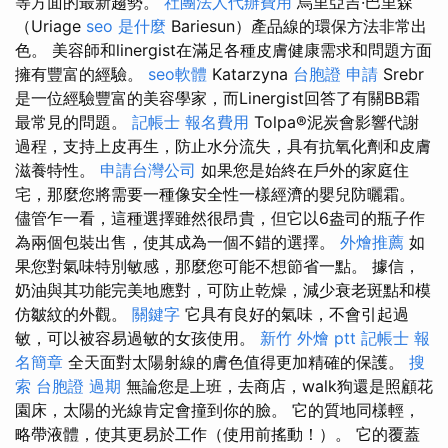
等方面的最新趨勢。
社團法人代辦費用
烏里亞吉·巴里森
（Uriage
seo 是什麼
Bariesun）產品線的環保方法非常出
色。 美容師和linergist在滿足各種皮膚健康需求和問題方面
擁有豐富的經驗。
seo軟體
Katarzyna
台胞證 申請
Srebr
是一位經驗豐富的美容學家，而Linergist回答了有關BB霜
最常見的問題。
記帳士 報名費用
Tolpa®泥炭會影響代謝
過程，支持上皮再生，防止水分流失，具有抗氧化劑和皮膚
滋養特性。
申請台灣公司
如果您是始終在戶外的家庭住
宅，那麼您將需要一種像安全性一樣經濟的嬰兒防曬霜。
儘管乍一看，這種選擇雖然很昂貴，但它以6盎司的瓶子作
為兩個包裝出售，使其成為一個不錯的選擇。
外燴推薦
如
果您對氣味特別敏感，那麼您可能不想節省一點。 據信，
奶油與其功能完美地應對，可防止乾燥，減少衰老斑點和模
仿皺紋的外觀。
關鍵字
它具有良好的氣味，不會引起過
敏，可以被容易過敏的女孩使用。
新竹 外燴 ptt
記帳士 報
名簡章
全天面對太陽射線的膚色值得更加精確的保護。
搜
索
台胞證 過期
無論您是上班，去商店，walk狗還是照顧花
園床，太陽的光線肯定會撞到你的臉。 它的質地同樣輕，
略帶液體，使其更易於工作（使用前搖動！）。 它的覆蓋