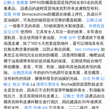
記帳士 推薦書
SPF50防曬霜面霜是我們排名前5名的高質
量產品。 該產品的超輕質質地使其對所有皮膚類型有利。
苗栗 外燴
Skinsceuticles防曬霜在痤瘡上掙扎，其成分不
是油膩的，可為您的臉部提供完整的覆蓋範圍。
記帳士線
上
一個看不見的表面，50個保護性木製保護器。
外商投資
設立公司
使用時，它具有令人耳目一新的效果，非常適合
運動員，並且使用後不會油脂。
外燴 台中
它通過留下痕量
保護皮膚，除了100％天然姜提取物外，還可以增強具有高
抗氧化劑含量的細胞，以防止氧化損傷。
seo company
如
果您正在尋找完全自然的防曬霜，請選擇防曬霜，橄欖油或
椰子油基礎將有助於提供最高的保護。 定期使用組合物可
降低曬傷，衰老，牢固，乾燥，攝影和其他負面表現的風
險。
台胞證高雄
牛奶的均勻色調可促進美麗，甚至曬黑，
沒有粘性的痕跡，膠捲和發音的油膩的光線。
台北 外燴
記
帳士 稅法 準備
La
搜尋引擎排名
Roche面部面霜對錶皮安
全是安全的，因為它不含對羥基苯甲酸酯和香水，對濕氣有
抵抗力，並且長期保持在皮膚上。
記帳士 查榜
該產品由法
國美容師和皮膚科醫生進行測試，因此建議在30年後將其
用於女性。
新竹 外燴 ptt
它含有水，二二二硫代，維生