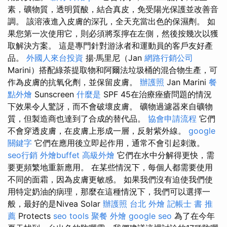
素，礦物質，透明質酸，結合真皮，免受陽光保護並改善音
調。 該溶液進入皮膚的深孔，全天充當出色的保濕劑。 如
果您第一次使用它，則必須將泵擰在左側，然後按幾次以獲
取解決方案。 這是專門針對游泳者和運動員的客戶友好產
品。
外國人來台投資
揚·馬里尼（Jan
網路行銷公司
Marini）搭配綠茶提取物和阿爾法垃圾桶的混合物生產，可
作為皮膚的抗氧化劑，並保留皮膚。
辦護照
Jan Marini
餐
點外燴
Sunscreen
什麼是
SPF 45在治療痤瘡問題的情況
下效果令人驚訝，而不會破壞皮膚。 礦物過濾器來自礦物
質，但製造商也達到了合成的替代品。
協會申請流程
它們
不會穿透皮膚，在皮膚上形成一層，反射紫外線。
google
關鍵字
它們在應用後立即起作用，通常不會引起刺激。
seo行銷
外燴buffet
高級外燴
它們在水中分解得更快，需
要更頻繁地重新應用。 在某些情況下，每個人都需要使用
不同的面霜，因為皮膚更敏感。 如果我們沒有迫使我們使
用特定奶油的病理，那麼在這種情況下，我們可以選擇一
般，最好的是Nivea Solar
辦護照
台北 外燴
記帳士 書 推
薦
Protects
seo tools
聚餐 外燴
google seo
為了在今年