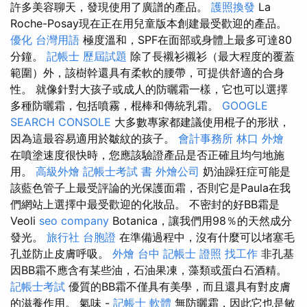
許多美容聊天，發現使用了廣譜的產品。
護照換發
La
Roche-Posay現在正在用兒童版本創建最受歡迎的產品。
優化 台灣用語
極度溫和，SPF在面部或身體上最多可達80
分鐘。
記帳士 歷屆試題
除了長襯衫襯衫（最大程度的覆蓋
範圍）外，該樹幹還具有柔軟的腰帶，可提供舒適的合身
性。 就像針對大孩子或成人的防曬霜一樣，它也可以選擇
多種防曬霜，包括噴霧，棍棒和傳統乳霜。
GOOGLE
SEARCH CONSOLE
大多數專家都建議使用棍子的形狀，
因為這最容易適用於皺紋的孩子。
會計事務所
林口 外燴
在噴塗速度很快時，您應該驗證產品是否正確且均勻地施
用。
高級外燴
記帳士考試 書
外燴公司
奶油躁狂症可能是
該藍色管子上最受評論的光保護面霜，否則它是Paula在我
們網站上選擇中最受歡迎的化妝品。 不密封的好BB霜是
Veoli
seo company
Botanica，讓我們用98％的天然成分
發光。
旅行社 台胞證
在準備過程中，沒有什麼可以堵塞毛
孔並防止皮膚呼吸。
外燴 台中
記帳士 證照 找工作
非孔基
因BB霜不應含有某些油，石油果凍，藻類或蛋白石酒精。
記帳士考試
優質的BB霜不僅具有美學，而且還具有對皮膚
的滋養作用。 氣味 -
記帳士 軟體
無防曬霜，因此它也是敏