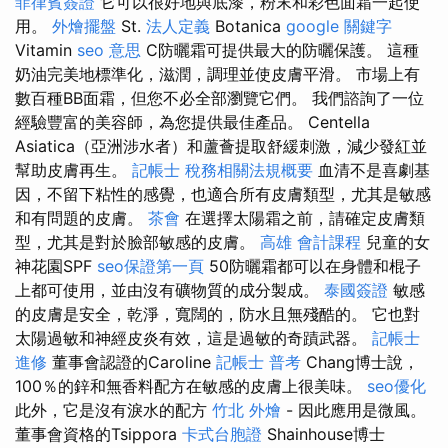
菲律賓簽證
它可以很好地與底漆，粉末和彩色面霜一起使
用。
外燴擺盤
St.
法人定義
Botanica
google 關鍵字
Vitamin
seo 意思
C防曬霜可提供最大的防曬保護。 這種
奶油完美地標準化，滋潤，調理並使皮膚平滑。 市場上有
數百種BB面霜，但您不必全部瀏覽它們。 我們諮詢了一位
經驗豐富的美容師，為您提供最佳產品。 Centella
Asiatica（亞洲涉水者）和蘆薈提取舒緩刺激，減少發紅並
幫助皮膚再生。
記帳士 稅務相關法規概要
血清不是喜劇基
因，不留下粘性的感覺，也適合所有皮膚類型，尤其是敏感
和有問題的皮膚。
茶會
在選擇太陽霜之前，請確定皮膚類
型，尤其是對於臉部敏感的皮膚。
高雄 會計課程
兒童的女
神花園SPF
seo保證第一頁
50防曬霜都可以在身體和棍子
上都可使用，並由沒有礦物質的成分製成。
泰國簽證
敏感
的皮膚是安全，乾淨，寬闊的，防水且無殘酷的。 它也對
太陽過敏和神經皮炎有效，這是過敏的奇蹟武器。
記帳士
進修
董事會認證的Caroline
記帳士 普考
Chang博士說，
100％的鋅和無香料配方在敏感的皮膚上很美味。
seo優化
此外，它是沒有淚水的配方
竹北 外燴
- 因此應用是微風。
董事會資格的Tsippora
卡式台胞證
Shainhouse博士