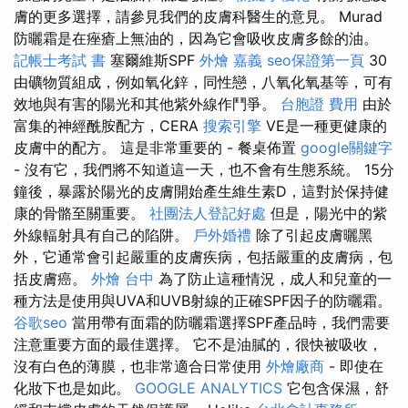
膚的更多選擇，請參見我們的皮膚科醫生的意見。 Murad
防曬霜是在痤瘡上無油的，因為它會吸收皮膚多餘的油。
記帳士考試 書
塞爾維斯SPF
外燴 嘉義
seo保證第一頁
30
由礦物質組成，例如氧化鋅，同性戀，八氧化氧基等，可有
效地與有害的陽光和其他紫外線作鬥爭。
台胞證 費用
由於
富集的神經酰胺配方，CERA
搜索引擎
VE是一種更健康的
皮膚中的配方。 這是非常重要的 - 餐桌佈置
google關鍵字
- 沒有它，我們將不知道這一天，也不會有生態系統。 15分
鐘後，暴露於陽光的皮膚開始產生維生素D，這對於保持健
康的骨骼至關重要。
社團法人登記好處
但是，陽光中的紫
外線輻射具有自己的陷阱。
戶外婚禮
除了引起皮膚曬黑
外，它通常會引起嚴重的皮膚疾病，包括嚴重的皮膚病，包
括皮膚癌。
外燴 台中
為了防止這種情況，成人和兒童的一
種方法是使用與UVA和UVB射線的正確SPF因子的防曬霜。
谷歌seo
當用帶有面霜的防曬霜選擇SPF產品時，我們需要
注意重要方面的最佳選擇。 它不是油膩的，很快被吸收，
沒有白色的薄膜，也非常適合日常使用
外燴廠商
- 即使在
化妝下也是如此。
GOOGLE ANALYTICS
它包含保濕，舒