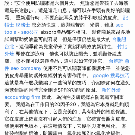
說：“安全使用防曬霜是六個月大。 無論您是帶孩子去海濱
還是長途散步，還是遠足山息，都可以在手頭有良好的防曬
霜。 重新運行時，不要忘記耳朵的脖子和敏感的皮膚。
記
帳士 稅務士
您必須快速，這與艱苦的 - 光滑，難度
seo
tools
-
seo公司
absorb產品都不相同。 製造商越來越多地
試圖幫助奶油盡可能容易，但是保護仍然是最大的
台胞證
台北
- 這個季節為兒童帶來了實踐和高效的新穎性。
竹北
外燴
即使在游泳時，他也可以防止陽光，並明顯舒緩皮
膚。 您不僅可以選擇產品，還可以如何使用它。
台胞證 急
件
seo company
使用不足可以顯著降低保護水平，並使您
的皮膚暴露於紫外線輻射的有害作用中。
google 搜尋技巧
這就是為什麼我彙編了一些簡單的技巧，介紹瞭如何在避免
頻繁錯誤的同時完全刪除SPF的功能的原因。
新竹外燴
accounting firm
因此，為油性皮膚選擇右防曬霜至關重
要。 我認為在工作日的20因子20，我認為它本身就足夠順
利了，在其他情況下，它是完美的，具有額外的輕度保護。
它在皮膚上確實沒有引起人們的注意，它確實會照亮皮膚。
我使用有色版本，在這種情況下，它幾乎與膚色融化。 基
於矽樹脂的奶油，防曬霜由二氧化鈦和Zink氧化物提供。