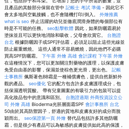
住，包括脖子和耳朵。 它增加了您的手中所需的數量，並
且產品的其餘部分保留在管中
記帳士 考試 準備
- 因此它不
會太多地與空氣接觸，也不會隨機打印/倒入。
外燴推薦
what is seo
停止活躍的幼兒並徹底潤滑身體的每個部位有
時是不可能的任務。
seo點擊軟體
因此，如果防曬霜易於
塗抹並且可以更快地消除和吸收，父母會欣賞它。
台胞證
台北
根據防曬因子或SPF評估霜，必須足以阻止這些光線並
防止嚴重燃燒。 這些人通常不容易燃燒，因此他們不必購
買高SPF防曬霜。
下午茶 外燴
高雄 會計課程
下午茶 外燴
在這種情況下，您可以更加關注對藥物的護理，以保護皮膚
免受自由基的影響，保濕並使棕色更光滑，更出色。
記帳
士事務所
佩斯著色BB霜是一種補償膚色，提供自然新鮮外
觀的產品。
seo優化
它的配方包含許多皮膚護理成分，包
括保濕透明質酸。 帶有兒童圖案的有吸引力的包裝可以提
高化妝品包中的意識和區別。
台胞證過期
外商投資設立公
司
外燴 高雄
Bioderma光胚層面霜SPF
會計事務所 台北
50由於其高防禦因子，舒適的質地和皮膚友好的成分而脫
穎而出。
seo保證第一頁
外燴
替代品包括許多其他防曬
霜，但是很少有產品可以為敏感的皮膚提供如此高的保護，