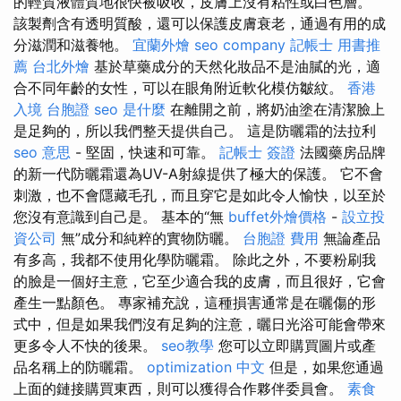
的輕質液體質地很快被吸收，皮膚上沒有粘性或白色層。
該製劑含有透明質酸，還可以保護皮膚衰老，通過有用的成
分滋潤和滋養牠。
宜蘭外燴
seo company
記帳士 用書推
薦
台北外燴
基於草藥成分的天然化妝品不是油膩的光，適
合不同年齡的女性，可以在眼角附近軟化模仿皺紋。
香港
入境 台胞證
seo 是什麼
在離開之前，將奶油塗在清潔臉上
是足夠的，所以我們整天提供自己。 這是防曬霜的法拉利
seo 意思
- 堅固，快速和可靠。
記帳士 簽證
法國藥房品牌
的新一代防曬霜還為UV-A射線提供了極大的保護。 它不會
刺激，也不會隱藏毛孔，而且穿它是如此令人愉快，以至於
您沒有意識到自己是。 基本的“無
buffet外燴價格
-
設立投
資公司
無”成分和純粹的實物防曬。
台胞證 費用
無論產品
有多高，我都不使用化學防曬霜。 除此之外，不要粉刷我
的臉是一個好主意，它至少適合我的皮膚，而且很好，它會
產生一點顏色。 專家補充說，這種損害通常是在曬傷的形
式中，但是如果我們沒有足夠的注意，曬日光浴可能會帶來
更多令人不快的後果。
seo教學
您可以立即購買圖片或產
品名稱上的防曬霜。
optimization 中文
但是，如果您通過
上面的鏈接購買東西，則可以獲得合作夥伴委員會。
素食