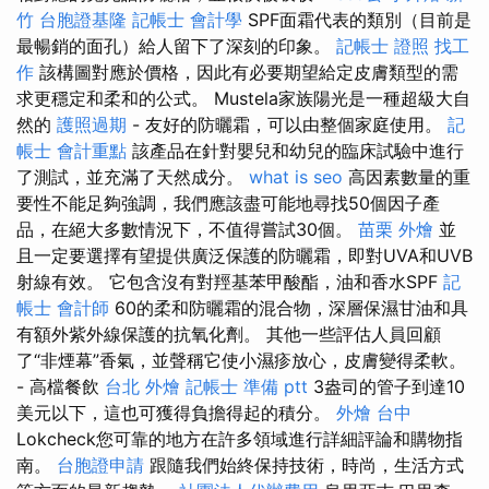
竹
台胞證基隆
記帳士 會計學
SPF面霜代表的類別（目前是
最暢銷的面孔）給人留下了深刻的印象。
記帳士 證照 找工
作
該構圖對應於價格，因此有必要期望給定皮膚類型的需
求更穩定和柔和的公式。 Mustela家族陽光是一種超級大自
然的
護照過期
- 友好的防曬霜，可以由整個家庭使用。
記
帳士 會計重點
該產品在針對嬰兒和幼兒的臨床試驗中進行
了測試，並充滿了天然成分。
what is seo
高因素數量的重
要性不能足夠強調，我們應該盡可能地尋找50個因子產
品，在絕大多數情況下，不值得嘗試30個。
苗栗 外燴
並
且一定要選擇有望提供廣泛保護的防曬霜，即對UVA和UVB
射線有效。 它包含沒有對羥基苯甲酸酯，油和香水SPF
記
帳士 會計師
60的柔和防曬霜的混合物，深層保濕甘油和具
有額外紫外線保護的抗氧化劑。 其他一些評估人員回顧
了“非煙幕”香氣，並聲稱它使小濕疹放心，皮膚變得柔軟。
- 高檔餐飲
台北 外燴
記帳士 準備 ptt
3盎司的管子到達10
美元以下，這也可獲得負擔得起的積分。
外燴 台中
Lokcheck您可靠的地方在許多領域進行詳細評論和購物指
南。
台胞證申請
跟隨我們始終保持技術，時尚，生活方式