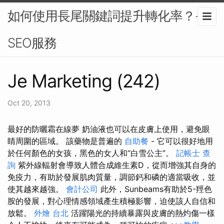
如何使用長尾關鍵詞提升轉化率？-
SEO服務
Je Marketing (242)
Oct 20, 2013
最好的防曬霜在線夢 奶油液也可以在皮膚上使用，避免眼
睛周圍的區域。 該藥物是普遍的
自助餐
- 它可以很好地用
於任何顏色的女孩，黑色的女人和“白雪公主”。
記帳士 查
詢
紫外線輻射會導致人體合成維生素D，從而增強其自身的
免疫力，有助於發展肌肉質量，調節鈣和磷的適當吸收，並
使其越來越強。
會計公司
此外，Sunbeams有助於5-羥色
胺的發展，對心理情感領域產生積極影響，迫使該人自信和
放鬆。
外燴 台北
活躍陽光的持續暴露與皮膚的熱灼傷一樣