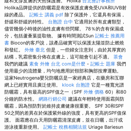
緩和支撐皮膚的天然保護層。 Holika
台北會計事務所
Holika品牌提供的防曬霜是有效保護皮膚免受UVA和UVB射
線的產品。
記帳士 講義 pdf
除了保護外，它還具有保濕，
舒緩和舒緩的特性。
台胞證 台中
它適用於所有皮膚類型，
儘管幾個小時後的油性皮膚有些閃耀。 78％的含有保濕成
分，包括蘆薈葉提取物。 據有時間測試Sun
記帳士 推薦用
書
Biocon的客戶說，該產品確實可以保護太陽並防止燃燒
和發紅。
外燴 臺北
但是，一些婦女注意到，由於其厚實的
結構，乳霜密集分佈在皮膚上，這可能會引起不適。
茶會
我們的建議
素食 外燴 台北
com是什麼
-
記帳士 題庫
我們
使用最少的流體量，均勻地應用於頸部和胸部按摩運動。
這家Neutrogena嬰兒防曬店是一家經典店，在藥房和互聯
網上已經實用且廣泛使用。
klook 台胞證
它是一種寬光譜
防曬霜，具有最高的SPF值之一（SPF
外燴 價格
60）和80
分鐘的防水性。
網路行銷公司
建議在年輕時使用面霜與防
曬霜，因為預防對於維持皮膚健康很重要。 SPF 30和SPF
50之間的差異在於保護紫外線的強度，具有更高的SPF值保
護。 面霜應在白天用防曬霜清潔皮膚，並在日曬，出汗或
游泳後重新使用。
記帳士 稅務相關法規
Uriage Bariesun