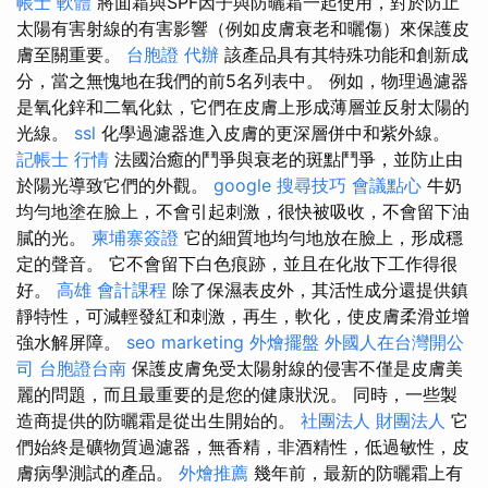
帳士 軟體
將面霜與SPF因子與防曬霜一起使用，對於防止
太陽有害射線的有害影響（例如皮膚衰老和曬傷）來保護皮
膚至關重要。
台胞證 代辦
該產品具有其特殊功能和創新成
分，當之無愧地在我們的前5名列表中。 例如，物理過濾器
是氧化鋅和二氧化鈦，它們在皮膚上形成薄層並反射太陽的
光線。
ssl
化學過濾器進入皮膚的更深層併中和紫外線。
記帳士 行情
法國治癒的鬥爭與衰老的斑點鬥爭，並防止由
於陽光導致它們的外觀。
google 搜尋技巧
會議點心
牛奶
均勻地塗在臉上，不會引起刺激，很快被吸收，不會留下油
膩的光。
柬埔寨簽證
它的細質地均勻地放在臉上，形成穩
定的聲音。 它不會留下白色痕跡，並且在化妝下工作得很
好。
高雄 會計課程
除了保濕表皮外​​，其活性成分還提供鎮
靜特性，可減輕發紅和刺激，再生，軟化，使皮膚柔滑並增
強水解屏障。
seo marketing
外燴擺盤
外國人在台灣開公
司
台胞證台南
保護皮膚免受太陽射線的侵害不僅是皮膚美
麗的問題，而且最重要的是您的健康狀況。 同時，一些製
造商提供的防曬霜是從出生開始的。
社團法人 財團法人
它
們始終是礦物質過濾器，無香精，非酒精性，低過敏性，皮
膚病學測試的產品。
外燴推薦
幾年前，最新的防曬霜上有