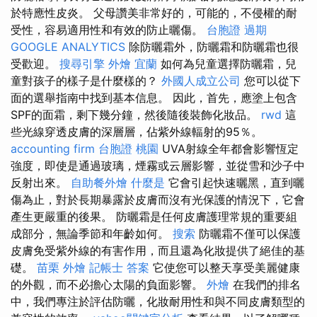
於特應性皮炎。 父母讚美非常好的，可能的，不侵權的耐
受性，容易適用性和有效的防止曬傷。
台胞證 過期
GOOGLE ANALYTICS
除防曬霜外，防曬霜和防曬霜也很
受歡迎。
搜尋引擎
外燴 宜蘭
如何為兒童選擇防曬霜，兒
童對孩子的樣子是什麼樣的？
外國人成立公司
您可以從下
面的選舉指南中找到基本信息。 因此，首先，應塗上包含
SPF的面霜，剩下幾分鐘，然後隨後裝飾化妝品。
rwd
這
些光線穿透皮膚的深層層，佔紫外線輻射的95％。
accounting firm
台胞證 桃園
UVA射線全年都會影響恆定
強度，即使是通過玻璃，煙霧或云層影響，並從雪和沙子中
反射出來。
自助餐外燴
什麼是
它會引起快速曬黑，直到曬
傷為止，對於長期暴露於皮膚而沒有光保護的情況下，它會
產生更嚴重的後果。 防曬霜是任何皮膚護理常規的重要組
成部分，無論季節和年齡如何。
搜索
防曬霜不僅可以保護
皮膚免受紫外線的有害作用，而且還為化妝提供了絕佳的基
礎。
苗栗 外燴
記帳士 答案
它使您可以整天享受美麗健康
的外觀，而不必擔心太陽的負面影響。
外燴
在我們的排名
中，我們專注於評估防曬，化妝耐用性和與不同皮膚類型的