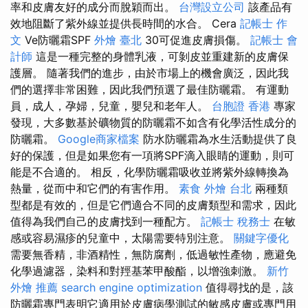
率和皮膚友好的成分而脫穎而出。
台灣設立公司
該產品有
效地阻斷了紫外線並提供長時間的水合。 Cera
記帳士 作
文
Ve防曬霜SPF
外燴 臺北
30可促進皮膚損傷。
記帳士 會
計師
這是一種完整的身體乳液，可剝皮並重建新的皮膚保
護層。 隨著我們的進步，由於市場上的機會廣泛，因此我
們的選擇非常困難，因此我們預選了最佳防曬霜。 有運動
員，成人，孕婦，兒童，嬰兒和老年人。
台胞證 香港
專家
發現，大多數基於礦物質的防曬霜不如含有化學活性成分的
防曬霜。
Google商家檔案
防水防曬霜為水生活動提供了良
好的保護，但是如果您有一項將SPF滴入眼睛的運動，則可
能是不合適的。 相反，化學防曬霜吸收並將紫外線轉換為
熱量，從而中和它們的有害作用。
素食 外燴 台北
兩種類
型都是有效的，但是它們適合不同的皮膚類型和需求，因此
值得為我們自己的皮膚找到一種配方。
記帳士 稅務士
在敏
感或容易濕疹的兒童中，太陽需要特別注意。
關鍵字優化
需要無香精，非酒精性，無防腐劑，低過敏性產物，應避免
化學過濾器，染料和對羥基苯甲酸酯，以增強刺激。
新竹
外燴 推薦
search engine optimization
值得尋找的是，該
防曬霜專門表明它適用於皮膚病學測試的敏感皮膚或專門用