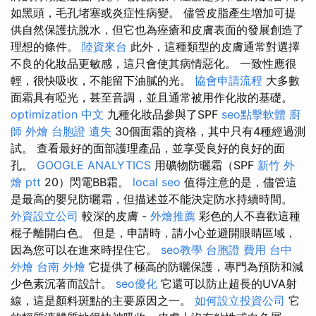
如黑頭，毛孔堵塞或炎症性病變。 儘管皮脂產生增加可提
供自然保護抗脫水，但它也為痤瘡和皮膚表面的發展創造了
理想的條件。
陸資來台
此外，這種類型的皮膚通常對選擇
不良的化妝品更敏感，這只會使其病情惡化。 一致性應很
輕，很快吸收，不能留下油膩的光。
協會申請流程
大多數
面霜具有啞光，甚至音調，並且通常被用作化妝的基礎。
optimization 中文
九種化妝品參與了SPF
seo點擊軟體
廚
師 外燴
台胞證 遺失
30個面霜的資格，其中只有4種經過測
試。 查看最好的面部護理產品，並享受良好的良好的面
孔。
GOOGLE ANALYTICS
用礦物防曬霜（SPF
新竹 外
燴 ptt
20）閃電BB霜。
local seo
值得注意的是，儘管這
是最高的嬰兒防曬霜，但描述並不能決定防水持續時間。
外資設立公司
較深的皮膚 -
外燴推薦
彩色的人不喜歡這種
棍子離開白色。 但是，申請時，請小心並避開眼睛區域，
因為您可以在進來時捏住它。
seo教學
台胞證 費用
台中
外燴
台南 外燴
它提供了極高的防曬保護，專門為預防和減
少色素沉著而設計。
seo優化
它還可以防止超長的UVA射
線，這是顏料斑點的主要原因之一。
如何設立投資公司
它