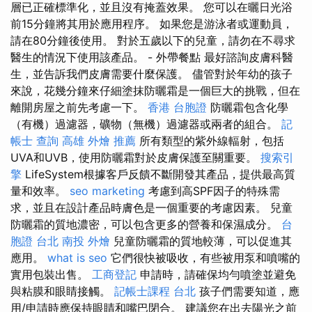
層已正確標準化，並且沒有掩蓋效果。 您可以在曬日光浴
前15分鐘將其用於應用程序。 如果您是游泳者或運動員，
請在80分鐘後使用。 對於五歲以下的兒童，請勿在不尋求
醫生的情況下使用該產品。 - 外帶餐點 最好諮詢皮膚科醫
生，並告訴我們皮膚需要什麼保護。 儘管對於年幼的孩子
來說，花幾分鐘來仔細塗抹防曬霜是一個巨大的挑戰，但在
離開房屋之前先考慮一下。
香港 台胞證
防曬霜包含化學
（有機）過濾器，礦物（無機）過濾器或兩者的組合。
記
帳士 查詢
高雄 外燴 推薦
所有類型的紫外線輻射，包括
UVA和UVB，使用防曬霜對於皮膚保護至關重要。
搜索引
擎
LifeSystem根據客戶反饋不斷開發其產品，提供最高質
量和效率。
seo marketing
考慮到高SPF因子的特殊需
求，並且在設計產品時膚色是一個重要的考慮因素。 兒童
防曬霜的質地濃密，可以包含更多的營養和保濕成分。
台
胞證 台北
南投 外燴
兒童防曬霜的質地較薄，可以促進其
應用。
what is seo
它們很快被吸收，有些被用泵和噴嘴的
實用包裝出售。
工商登記
申請時，請確保均勻噴塗並避免
與粘膜和眼睛接觸。
記帳士課程 台北
孩子們需要知道，應
用/申請時應保持眼睛和嘴巴閉合。 建議您在出去陽光之前