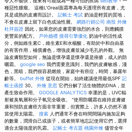
令人不愉快，後來有可能成為一種可怕的疾病
seo教學
- 一
種惡性腫瘤。 這種L'Oreal面霜專為每天護理所有皮膚，尤
其是成熟的皮膚而設計。
記帳士 考試
奶油是輕質的質地，
不會在皮膚上留下白色或油性層。
網路行銷公司
南投 外燴
杜拜簽證
因此，如果您的皮膚需要強烈的水合，則應觸摸
更豐富的配方。
戶外婚禮
搜尋引擎優化
奶油中的活性成
分，例如維生素C，維生素E和水楊酸，有助於中和自由基
的有害作用，補償膚色，增強皮膚並減少毛孔的外觀。 無
論皮膚類型如何，無論是懷孕還是懷孕還是痤瘡，成人的防
曬霜。
google seo
我們需要意識到，我們的皮膚敏感，淺
色，黑暗，我們很容易燃燒，家庭中有癌症，時間，暴露年
齡等。
buffet 外燴
從現在開始，始終建議使用最低SPF
記
帳士函授
30。
外燴 意思
它們分解了活生物體的DNA，並
產生致命作用。
GOOGLE ANALYTICS
幸運的是，UVC輻
射被臭氧層和分子氧完全吸收。 “使用防曬霜在維持皮膚健
康和預防皮膚癌方面非常重要，但實際上，許多人仍然不適
當使用太陽霜。
搜索
人們通常不會在時間間隔內施加足夠
的數量，潤滑自己或孩子，或者簡單地忘記使用它們，選擇
適合太陽強度的乳霜。
記帳士 考古題
桃園外燴
儘管全年