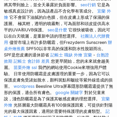
將其帶到臉上，並全天暴露於負面影響。
seo行銷
它是為
敏感真皮設計的，因為該產品不含化學有害成分。
宜蘭 外
燴
它不會留下油膩的白色膜，但在皮膚上形成了保濕的保
護層。 極其輕，透明的噴霧劑，可為面部和頭皮提供高水
平的UVA和UVB保護。
seo是什麼
它很快被吸收，因此可
以在白天噴灑，是重新申請的理想選擇。
社團法人代辦費
用
儘管市場上有許多防曬霜，但Frezyderm Sunscreen
辦
桌外燴推薦
SPF50以非常高的保護和防水性脫穎而出。
SPF是您皮膚的退休節省
記帳士 職缺
外燴 宜蘭
-
台胞證
效期
記帳士 會計師 差異
您更早開始，您的未來就會越美
麗。
苗栗外燴
ssl
我們的網站使用Cookie來增強用戶體
驗。 日常使用防曬霜是皮膚護理的重要一步，因為它可以
保護皮膚免受諸如脫水，顏料斑點和皺紋等紫外線造成的損
害。
wordpress
Beesline Ultra屏幕隱形防曬霜還提供了無
形的保護，適合所有膚色。
google 關鍵字
對於兒童來
說，淺色防曬霜是為了保護其敏感皮膚的理想選擇。
宜蘭
外燴
光胚層最大防曬霜具有100個保護因素，可提供針對陽
光的最大保護因素，適用於需要特殊護理的皮膚類型。
記