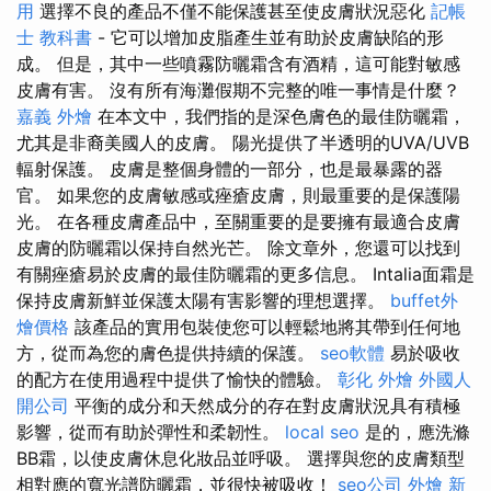
用
選擇不良的產品不僅不能保護甚至使皮膚狀況惡化
記帳
士 教科書
- 它可以增加皮脂產生並有助於皮膚缺陷的形
成。 但是，其中一些噴霧防曬霜含有酒精，這可能對敏感
皮膚有害。 沒有所有海灘假期不完整的唯一事情是什麼？
嘉義 外燴
在本文中，我們指的是深色膚色的最佳防曬霜，
尤其是非裔美國人的皮膚。 陽光提供了半透明的UVA/UVB
輻射保護。 皮膚是整個身體的一部分，也是最暴露的器
官。 如果您的皮膚敏感或痤瘡皮膚，則最重要的是保護陽
光。 在各種皮膚產品中，至關重要的是要擁有最適合皮膚
皮膚的防曬霜以保持自然光芒。 除文章外，您還可以找到
有關痤瘡易於皮膚的最佳防曬霜的更多信息。 Intalia面霜是
保持皮膚新鮮並保護太陽有害影響的理想選擇。
buffet外
燴價格
該產品的實用包裝使您可以輕鬆地將其帶到任何地
方，從而為您的膚色提供持續的保護。
seo軟體
易於吸收
的配方在使用過程中提供了愉快的體驗。
彰化 外燴
外國人
開公司
平衡的成分和天然成分的存在對皮膚狀況具有積極
影響，從而有助於彈性和柔韌性。
local seo
是的，應洗滌
BB霜，以使皮膚休息化妝品並呼吸。 選擇與您的皮膚類型
相對應的寬光譜防曬霜，並很快被吸收！
seo公司
外燴 新