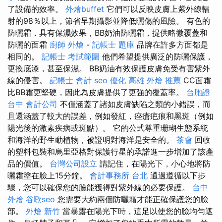
了設備的效率。
外燴buffet
它們可以反映皮膚上紫外線輻
射的98％以上，節省早期攝影並降低曬傷的風險。 有色的
防曬霜，具有保濕效果，BB奶油防曬霜，提供略微覆蓋和
防曬的面霜
廚師 外燴
-
記帳士 題庫
品牌在許多方面都是
相同的。
記帳士 考試範圍
他們希望提供廣泛的防曬保護，
更換底漆，甚至保濕。 BB奶油有效保護皮膚免受有害紫外
線的侵害。
記帳士 會計
seo 優化
高雄 外燴 推薦
CC面霜
比BB霜更堅硬，因此為皮膚提供了更強的覆蓋率。
台胞證
台中
會計公司
不僅涵蓋了諸如皮膚缺陷之類的小錯誤，而
且還涵蓋了較大的誤差，例如發紅，痤瘡疤痕和黑斑（例如
陽光後的激素疾病或斑點）。 它的公式尊重珊瑚生態系統
和海洋的野生動植物，被證明對海洋是安全的。
茶會
回收
的塑料包裝和烏里亞格對保護行星的承諾進一步增加了該產
品的價值。
台灣公司設立
請記住，在陽光下，小心地將防
曬霜塗在臉上15分鐘。
會計事務所 台北
通過遵循以下步
驟，您可以確保您的臉能獲得對紫外線的必要保護。
台中
外燴
谷歌seo
您需要大約兩個防曬霜才能正確保護您的臉
部。
外燴 新竹
當暴露在陽光下時，這足以使您的臉均勻遮