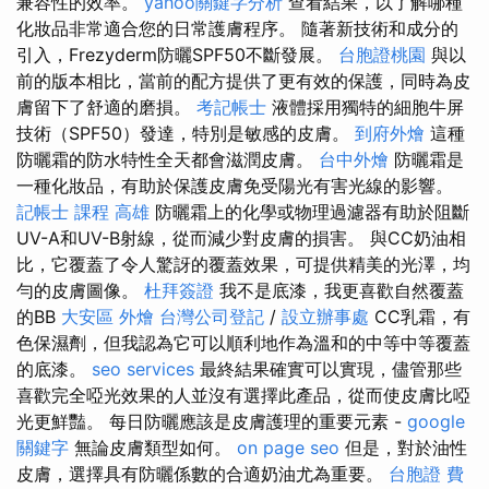
兼容性的效率。
yahoo關鍵字分析
查看結果，以了解哪種
化妝品非常適合您的日常護膚程序。 隨著新技術和成分的
引入，Frezyderm防曬SPF50不斷發展。
台胞證桃園
與以
前的版本相比，當前的配方提供了更有效的保護，同時為皮
膚留下了舒適的磨損。
考記帳士
液體採用獨特的細胞牛屏
技術（SPF50）發達，特別是敏感的皮膚。
到府外燴
這種
防曬霜的防水特性全天都會滋潤皮膚。
台中外燴
防曬霜是
一種化妝品，有助於保護皮膚免受陽光有害光線的影響。
記帳士 課程 高雄
防曬霜上的化學或物理過濾器有助於阻斷​​
UV-A和UV-B射線，從而減少對皮膚的損害。 與CC奶油相
比，它覆蓋了令人驚訝的覆蓋效果，可提供精美的光澤，均
勻的皮膚圖像。
杜拜簽證
我不是底漆，我更喜歡自然覆蓋
的BB
大安區 外燴
台灣公司登記
/
設立辦事處
CC乳霜，有
色保濕劑，但我認為它可以順利地作為溫和的中等中等覆蓋
的底漆。
seo services
最終結果確實可以實現，儘管那些
喜歡完全啞光效果的人並沒有選擇此產品，從而使皮膚比啞
光更鮮豔。 每日防曬應該是皮膚護理的重要元素 -
google
關鍵字
無論皮膚類型如何。
on page seo
但是，對於油性
皮膚，選擇具有防曬係數的合適奶油尤為重要。
台胞證 費