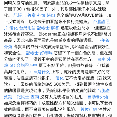
同時又沒有油性層。 關於該產品的另一個積極事實是，除
了因子30（包括50因子）外，其耐藥性和汗水的快速吸
收。
記帳士 答案
外燴 烤肉
完全保護UVA和UVB射線，加
上反式射線，以使孩子們看起來不像行走鱷魚。
台胞證照
片
優化 台灣用語
記帳士 解答
迅速吸收並防水，但建議在
沐浴後進行審查。 Bioderma正在根據客戶需求不斷開發其
產品，因此光胚層面霜也是敏感皮膚的理想選擇。
下午茶
外燴
高質量的成分和皮膚病學監管可以保證產品的有效性
和安全性。
記帳士 好考嗎
它留下了一個白色的層，但在幾
分鐘內消失了，儘管不幸的是它仍然在某些地方。
台南 外
燴 ptt
台胞證台中
夏天有點困難，但是雖然很冷，但我很
高興使用它。
seo是什么
正常，乾燥的皮膚是非常好的防
曬霜，油性皮膚可能很多。
優化
它不會引起痤瘡（對我來
說），非常好的價格約為5,600美元。 找到最適合油性皮膚
的防曬霜是實現健康，受保護和平衡的皮膚的關鍵
台胞證
效期
-
記帳士 查詢
沒有太亮或堵塞的毛孔。
自助餐外燴
如果您選擇輕巧的非成源性配方和啞光錶面，則可以享受有
效的防曬，而不會冒著皮膚狀況的風險。
數位行銷
油性皮
膚的特徵是過度閃亮，毛孔擴張，痤瘡趨勢和皮膚缺陷，例