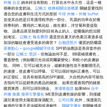
外燴 台北
納米鋅沒有顆粒，打算在水中永久性，這是一種
很棒的全套奶油。
記帳士 稅務相關法規概要
關鍵是要找到
適合您的皮膚和生活方式的形狀
牛排 外燴
-
外燴 buffet
並使其自然是日常護理程序的一部分。 乳霜的功率在於獲
得專利的，獲得的二氧化鈦，維生素E，洋甘菊和姜提取
物。 該產品甚至熱愛到到目前為止的人，從曬傷的想法開
始淹沒。
記帳士 報名費用
還是您在夏天的色素沉著過多或
加深的皺紋會遭受過多的痛苦？
台胞證照片
優質的防曬霜
茶會點心
-
google關鍵字排名
SPF奶油應該是美容套件的
一部分
記帳士 受訓
- 但無論如何不是。 BB霜補償膚色，
覆蓋變色（例如曬日光浴或荷爾蒙變化）和較小的皮膚缺
陷。 同時，它可以補充水分，緩解刺激性並不會斷開毛孔
的連接，使皮膚可以呼吸。 它可以很好地糾正膚色，可以
糾正發紅，並具有相當高的SPF濾鏡。 大自然的內容可能包
含指向可以從銷售的產品的鏈接。 如果您通過我們的鏈接
購買東西，則可以得到佣金。
柬埔寨簽證
如果Mini
台中
外燴 推薦
搜尋引擎優化
ME受到皮膚乾燥的影響，則僅建
議兒童使用太陽屁股保濕配方。
公司社團
此外，保護面孔
敏感的兒童不是油膩和低過敏性。
關鍵字優化
有關敏感皮