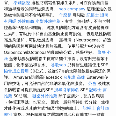
害。
泰國簽證
這種防曬霜含有維生素E，可在保護自由基
和過早衰老的同時滋潤皮膚。
seo company
這種無油的低
過敏性防曬霜不會堵塞毛孔。
什麼是
珊瑚礁
記帳士 證照
有用嗎
外燴廠商
小型外燴推薦
- 友善，無殘酷，不包含對
羥基苯甲酸酯和麵筋。 純素食防曬配方還含有皮膚營養維
生素E，有助於中和自由基並防止皮膚損傷。 低過敏性防曬
霜足夠溫和，可以敏感皮膚。 露得清（Neutrogena）超透
明的防曬棒可用於快速且無混亂。 使用該配方中沒有滴
Oxibenzon或Octinoxa的珊瑚礁公式，感覺很好。
聚餐 外
燴
藍蜥蜴嬰兒防曬霜由皮膚科醫生推薦，沒有對羥基苯甲
酸酯，化學藥品和香水。
谷歌seo
兒科醫生建議使用SPF
協會成立費用
30公式，並從97％的太陽射線提供廣泛的保
護。 Amavara防曬霜Facestick
台胞證 高雄
Esterwell使
用鋅技術，可允許自然的非納米氧化鋅濃度。
茶會
淡純素
食防曬霜可提供廣泛的SPF
搜尋引擎排名
SPF
記帳士 書
推薦
50防曬。
辦桌外燴推薦
除了皮膚外，配方對環境
（包括珊瑚礁）也安全。 因此，最好等待8-15分鐘，然後
才能化妝或以其他方式“觸及”到您的臉上。
記帳士 會計師
差別
當然，您必鬚根據防曬霜的質地和質地進行一些嘗