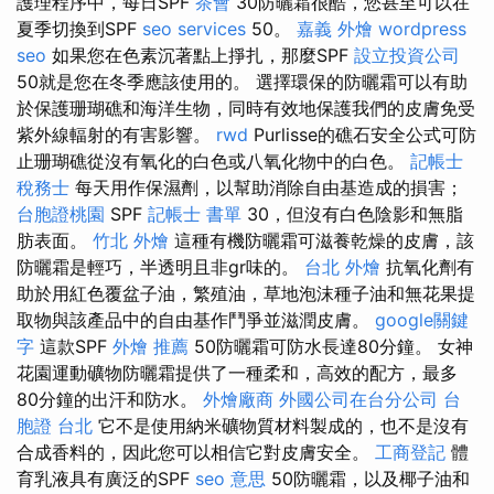
護理程序中，每日SPF
茶會
30防曬霜很酷，您甚至可以在
夏季切換到SPF
seo services
50。
嘉義 外燴
wordpress
seo
如果您在色素沉著點上掙扎，那麼SPF
設立投資公司
50就是您在冬季應該使用的。 選擇環保的防曬霜可以有助
於保護珊瑚礁和海洋生物，同時有效地保護我們的皮膚免受
紫外線輻射的有害影響。
rwd
Purlisse的礁石安全公式可防
止珊瑚礁從沒有氧化的白色或八氧化物中的白色。
記帳士
稅務士
每天用作保濕劑，以幫助消除自由基造成的損害；
台胞證桃園
SPF
記帳士 書單
30，但沒有白色陰影和無脂
肪表面。
竹北 外燴
這種有機防曬霜可滋養乾燥的皮膚，該
防曬霜是輕巧，半透明且非gr味的。
台北 外燴
抗氧化劑有
助於用紅色覆盆子油，繁殖油，草地泡沫種子油和無花果提
取物與該產品中的自由基作鬥爭並滋潤皮膚。
google關鍵
字
這款SPF
外燴 推薦
50防曬霜可防水長達80分鐘。 女神
花園運動礦物防曬霜提供了一種柔和，高效的配方，最多
80分鐘的出汗和防水。
外燴廠商
外國公司在台分公司
台
胞證 台北
它不是使用納米礦物質材料製成的，也不是沒有
合成香料的，因此您可以相信它對皮膚安全。
工商登記
體
育乳液具有廣泛的SPF
seo 意思
50防曬霜，以及椰子油和