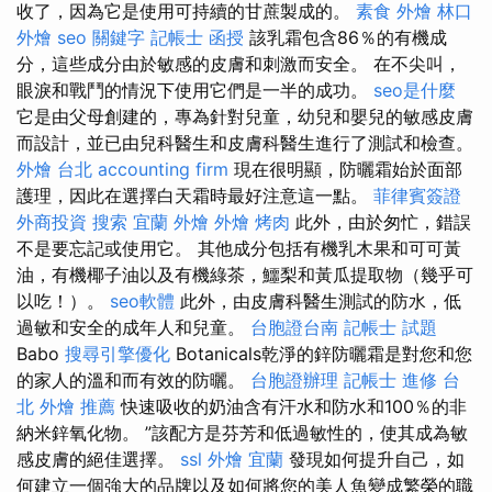
收了，因為它是使用可持續的甘蔗製成的。
素食 外燴
林口
外燴
seo 關鍵字
記帳士 函授
該乳霜包含86％的有機成
分，這些成分由於敏感的皮膚和刺激而安全。 在不尖叫，
眼淚和戰鬥的情況下使用它們是一半的成功。
seo是什麼
它是由父母創建的，專為針對兒童，幼兒和嬰兒的敏感皮膚
而設計，並已由兒科醫生和皮膚科醫生進行了測試和檢查。
外燴 台北
accounting firm
現在很明顯，防曬霜始於面部
護理，因此在選擇白天霜時最好注意這一點。
菲律賓簽證
外商投資
搜索
宜蘭 外燴
外燴 烤肉
此外，由於匆忙，錯誤
不是要忘記或使用它。 其他成分包括有機乳木果和可可黃
油，有機椰子油以及有機綠茶，鱷梨和黃瓜提取物（幾乎可
以吃！）。
seo軟體
此外，由皮膚科醫生測試的防水，低
過敏和安全的成年人和兒童。
台胞證台南
記帳士 試題
Babo
搜尋引擎優化
Botanicals乾淨的鋅防曬霜是對您和您
的家人的溫和而有效的防曬。
台胞證辦理
記帳士 進修
台
北 外燴 推薦
快速吸收的奶油含有汗水和防水和100％的非
納米鋅氧化物。 ”該配方是芬芳和低過敏性的，使其成為敏
感皮膚的絕佳選擇。
ssl
外燴 宜蘭
發現如何提升自己，如
何建立一個強大的品牌以及如何將您的美人魚變成繁榮的職