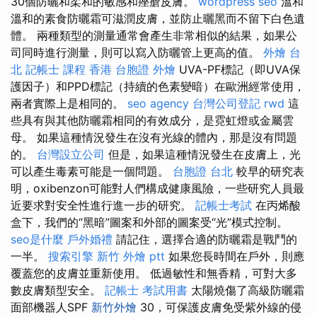
30個防曬和柔和的敏感和痤瘡皮膚。
wordpress seo
溫和
溫和的素食防曬霜可滋潤皮膚，並防止曬黑而不留下白色遺
體。 兩種類型的測量通常會產生非常相似的結果，如果公
司同時進行測量，則可以寫入防曬管上更高的值。
外燴 台
北
記帳士 課程
香港 台胞證
外燴
UVA-PF標記（即UVA保
護因子）和PPD標記（持續的色素變暗）在歐洲經常使用，
兩者實際上是相同的。
seo agency
台灣公司登記
rwd
這
些具有與其他防曬霜相同的有效成分，是霓虹燈或金屬雲
母。 如果這種情況發生在沒有光線的體內，那是沒有問題
的。
台灣設立公司
但是，如果這種情況發生在皮膚上，光
可以產生毒素可能是一個問題。
台胞證 台北
較早的研究表
明，oxibenzon可能對人們構成健康風險，一些研究人員最
近要求對安全性進行進一步的研究。
記帳士考試
在丙烯酸​​​​
盒下，我們的“黑暗”圖案和外部的圖案受“光”模式控制。
seo是什麼
戶外婚禮
請記住，選擇合適的防曬霜是戰鬥的
一半。
搜索引擎
新竹 外燴 ptt
如果您長時間在戶外，則應
覆蓋您的皮膚並重新使用。 低過敏性和無香精，可對大多
數皮膚類型安全。
記帳士 考試用書
太陽燒傷了高級防曬霜
面部機器人SPF
新竹外燴
30，可保護皮膚免受紫外線的侵