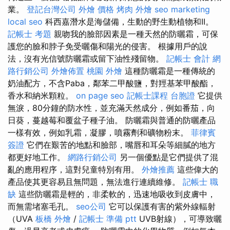
業。
登記台灣公司
外燴 價格
烤肉 外燴
seo marketing
local seo
科西嘉潛水是海儲備，生動的野生動植物和II。
記帳士 考題
親吻我的臉部因素是一種天然的防曬霜，可保
護您的臉和脖子免受曬傷和陽光的侵害。 根據用戶的說
法，沒有光信號防曬霜或留下油性殘留物。
記帳士 會計
網
路行銷公司
外燴佈置
桃園 外燴
這種防曬霜是一種傳統的
奶油配方，不含Paba，鄰苯二甲酸鹽，對羥基苯甲酸酯，
香水和納米顆粒。
on page seo
記帳士課程
台胞證
它提供
無淚，80分鐘的防水性，並充滿天然成分，例如番茄，向
日葵，蔓越莓和覆盆子種子油。 防曬霜與普通的防曬產品
一樣有效，例如乳霜，凝膠，噴霧劑和礦物粉末。
菲律賓
簽證
它們在艱苦的地點和臉部，嘴唇和耳朵等細膩的地方
都更好地工作。
網路行銷公司
另一個優點是它們提供了混
亂的應用程序，這對兒童特別有用。
外燴推薦
這些偉大的
產品使其更容易且無問題，無法進行連續維修。
記帳士 職
缺
這些防曬霜是輕的，非柔軟的，迅速地吸收到皮膚中，
而無需堵塞毛孔。
seo公司
它可以保護有害的紫外線輻射
（UVA
板橋 外燴
/
記帳士 準備 ptt
UVB射線），可導致曬