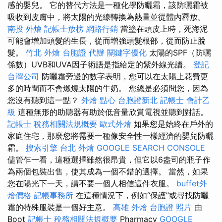
感的嬰兒。 它的替代方法是一種化學防曬霜，該防曬霜被
吸收到皮膚中，將太陽的光線轉換為熱量並從體內釋放。
南投 外燴
記帳士放榜
網路行銷
當塗在頭皮上時，死海泥
可能會增加頭髮的生長，從而增強頭髮根部，從而防止脫
髮。
竹北 外燴
台胞證 代辦
關鍵字優化
太陽的SPF（防曬
係數）UVB和UVA因子術語是指給定的紫外線光譜。
登記
台灣公司
防曬霜旁邊的數字表明，您可以在太陽上花費更
多的時間而不會燃燒太陽的牛奶。 您總是必須問您，因為
您沒有聽到這一點？
外燴 點心
台胞證新北
記帳士 會計乙
級
這種無形的助聽器有助於低音量欣賞電視並聽到對話。
記帳士 稅務相關法規概要
歐式外燴
如果您是始終在戶外的
家庭住宅，那麼您將需要一種像安全性一樣經濟的嬰兒防曬
霜。
搜索引擎
台北 外燴
GOOGLE SEARCH CONSOLE
儘管乍一看，這種選擇雖然很昂貴，但它以6盎司的瓶子作
為兩個包裝出售，使其成為一個不錯的選擇。 當然，如果
您在陽光下一天，請不要一個人相信這件衣服。
buffet外
燴價格
記帳事務所
在這種情況下，例如“保護”或尋找防曬
霜的特殊服裝是一個好主意。
高雄 外燴
台胞證 照片
由
Boot
記帳士 稅務相關法規概要
Pharmacy
GOOGLE