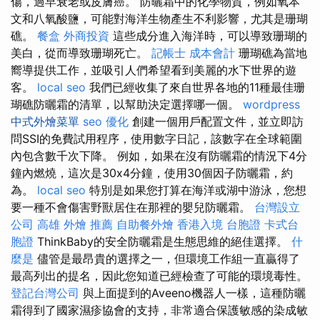
傷，過早衰老或皮膚癌。 防曬霜中的化學物質，例如氧本
文和八氧酸鹽，可能對海洋生物產生不利影響，尤其是珊瑚
礁。
餐盒
外商投資
這些成分進入海洋時，可以導致珊瑚的
美白，從而導致珊瑚死亡。
記帳士 成本會計
珊瑚礁為當地
嚮導提供工作，並吸引人們希望看到美麗的水下世界的遊
客。
local seo
我們已經收集了來自世界各地的11種最佳珊
瑚礁防曬霜的清單，以幫助決定選擇哪一個。
wordpress
中式外燴菜單
seo 優化
創建一個用戶配置文件，並立即訪
問SSI的免費試用程序，使用數字日記，該數字在全球範圍
內包含數千次下降。 例如，如果在沒有防曬霜的情況下4分
鐘內燃燒，這次是30x4分鐘，使用30個因子防曬霜，約
為。
local seo
特別是如果您打算在海洋或湖中游泳，您想
要一種不會傷害野獸居住在那裡的嬰兒防曬霜。
台灣設立
公司
高雄 外燴 推薦
自助餐外燴
香港入境 台胞證
卡式台
胞證
ThinkBaby的安全防曬霜是生態思維的絕佳選擇。
什
麼是
儘管是最昂貴的選擇之一，但環境工作組一直贏得了
最高列出的提名，因此您知道已經檢查了可能的環境毒性。
登記台灣公司
與上面提到的Aveeno機器人一樣，這種防曬
霜得到了國家濕疹協會的支持，非常適合保護敏感的染成敏