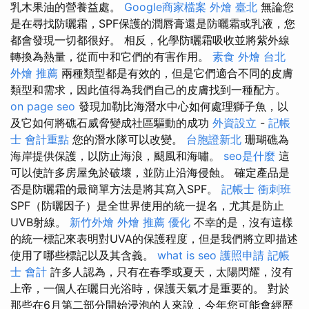
乳木果油的營養益處。
Google商家檔案
外燴 臺北
無論您
是在尋找防曬霜，SPF保護的潤唇膏還是防曬霜或乳液，您
都會發現一切都很好。 相反，化學防曬霜吸收並將紫外線
轉換為熱量，從而中和它們的有害作用。
素食 外燴 台北
外燴 推薦
兩種類型都是有效的，但是它們適合不同的皮膚
類型和需求，因此值得為我們自己的皮膚找到一種配方。
on page seo
發現加勒比海潛水中心如何處理獅子魚，以
及它如何將礁石威脅變成社區驅動的成功
外資設立
-
記帳
士 會計重點
您的潛水隊可以改變。
台胞證新北
珊瑚礁為
海岸提供保護，以防止海浪，颶風和海嘯。
seo是什麼
這
可以使許多房屋免於破壞，並防止沿海侵蝕。 確定產品是
否是防曬霜的最簡單方法是將其寫入SPF。
記帳士 衝刺班
SPF（防曬因子）是全世界使用的統一提名，尤其是防止
UVB射線。
新竹外燴
外燴 推薦
優化
不幸的是，沒有這樣
的統一標記來表明對UVA的保護程度，但是我們將立即描述
使用了哪些標記以及其含義。
what is seo
護照申請
記帳
士 會計
許多人認為，只有在春季或夏天，太陽閃耀，沒有
上帝，一個人在曬日光浴時，保護天氣才是重要的。 對於
那些在6月第二部分開始浸泡的人來說，今年您可能會經歷