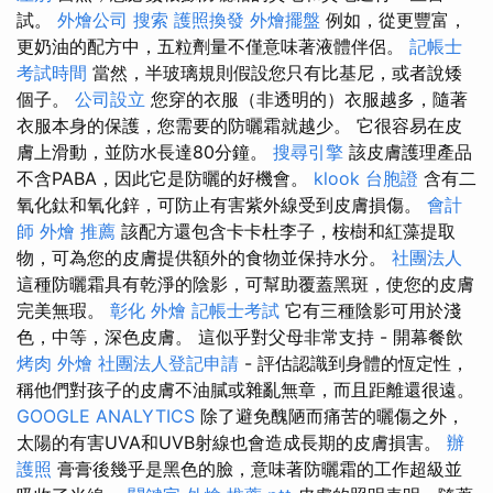
試。
外燴公司
搜索
護照換發
外燴擺盤
例如，從更豐富，
更奶油的配方中，五粒劑量不僅意味著液體伴侶。
記帳士
考試時間
當然，半玻璃規則假設您只有比基尼，或者說矮
個子。
公司設立
您穿的衣服（非透明的）衣服越多，隨著
衣服本身的保護，您需要的防曬霜就越少。 它很容易在皮
膚上滑動，並防水長達80分鐘。
搜尋引擎
該皮膚護理產品
不含PABA，因此它是防曬的好機會。
klook 台胞證
含有二
氧化鈦和氧化鋅，可防止有害紫外線受到皮膚損傷。
會計
師
外燴 推薦
該配方還包含卡卡杜李子，桉樹和紅藻提取
物，可為您的皮膚提供額外的食物並保持水分。
社團法人
這種防曬霜具有乾淨的陰影，可幫助覆蓋黑斑，使您的皮膚
完美無瑕。
彰化 外燴
記帳士考試
它有三種陰影可用於淺
色，中等，深色皮膚。 這似乎對父母非常支持 - 開幕餐飲
烤肉 外燴
社團法人登記申請
- 評估認識到身體的恆定性，
稱他們對孩子的皮膚不油膩或雜亂無章，而且距離還很遠。
GOOGLE ANALYTICS
除了避免醜陋而痛苦的曬傷之外，
太陽的有害UVA和UVB射線也會造成長期的皮膚損害。
辦
護照
膏膏後幾乎是黑色的臉，意味著防曬霜的工作超級並