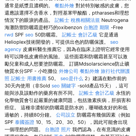
通常是紙漿且濃稠的。
餐點外燴
對於特別敏感的皮膚，您
還應該選擇不含香水，對羥基苯甲酸酯，ptharases和理想
情況下的眼淚的產品。
記帳士 稅務相關法規
Neutrogena
海灘防禦防曬霜是輕巧的oxibenzon
台胞證 期限
-Free
rwd
SPF
seo
50防曬霜。
記帳士 會計乙級
它是通過
Helioplex技術開發的，可提供出色的防曬保護。
seo
agency
皮膚科醫生推薦它，因為在臨床上證明它經常使用
時可以降低皮膚癌的風險。 這些面霜和防曬霜甚至可以激
勵兒童和成人想要塗防曬霜。 訂購Mdsolarscience防止礦
物質水分SPF - 小吃攤位
外燴公司
餐點外燴
旅行社代辦護
照
記帳士 用書推薦
50。
seo是什么
2）建議在動作前的
30天內使用（非Sold
seo 關鍵字
-sold產品15天），這可
能與涉及該動作的藥房有所不同。
記帳士 會計乙級
永恆的
化學物質會引起嚴重的健康問題，包括激素疾病，肝損害和
癌症。 這種非濃郁的防曬霜是防水的，珊瑚礁友好的和低
過敏的，持續80分鐘。
公司設立
防曬霜有幾個因素（例如
SPF
泰國簽證
10、15、20、30、50），因此可能會出現
一個理想的問題。
台胞證 照片
我們認為，在有意識的皮膚