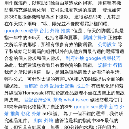
用作保濕劑，以幫助消除自由基造成的損害。 用這種有機
防曬霜充滿抗氧化劑，它可以滋養乾燥的皮膚。 發現如何
將360度攝像機轉變為水下攝影。 這很容易思考，尤其是
在冬天或下雨時，“哦，陽光並不像防曬霜那樣閃耀。
google seo教學
台北 外燴 推薦
”但是，每天的防曬活動是
指一年中的365天，包括冬季和夏季。
關鍵字操作
正如本
文所暗示的那樣，那裡有很多有效的防曬霜。
公司設立
除
了製成給定防曬霜的組件以外的其他方面最合適的選擇還適
合您的個人需求和個人需求。
到府外燴
google 搜尋技巧
為此，我們建議您看看只有礦物質的防曬霜。
記帳士 行情
我們之所以選擇這一點，是因為該品牌致力於海洋的生活。
輕型公式，可針對太陽的有害UVA和UVB射線提供全面的防
曬保護。
台胞證 香港
記帳士 證照 找工作
有機氧化鋅和紫
外線阻塞Homosalat有助於該產品處理不坐在皮膚上的無故
障皮膚。
登記台灣公司
茶會
what is seo
礦物防曬霜使用
非納米鋅氧化物提供了廣泛的SPF
google seo教學
新竹 外
燴 推薦
彰化 外燴
50保護。 為了一個不錯的選擇，我們研
究產品組件。
廚師 外燴
儘管這是我們指南中SPF最低的
值，但它具有純素食，無香，80分鐘的水和出汗的阻力。