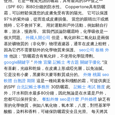
使用。 它是一種寬光譜防曬霜，具有最高的SPF值之一
（SPF 60）和80分鐘的防水性。 Coppertone具有防曬
霜，可以輕鬆保護您的皮膚免受有害的陽光。 它可以保護
97％的紫外線，從而造成皮膚損傷。 當您的眼睛出汗或燃
燒時，它不會掉下來。 用於運動和戶外活動，例如騎自行
車，游泳，慢跑等。 當我們談論防曬霜時，化學吸收是一
個大問題。
外國人開公司
但是，氧化鋅和二氧化鈦是兩個
基於礦物質的（非化學）物理過濾器，通常在皮膚上較輕，
因為它們不需要額外的化學物質來保護。
seo公司
板橋 外
燴
他說：“防曬霜含有氧化鋅，不使用化學阻滯劑。
google關鍵字
”
外燴 宜蘭
記帳士 考古題
關鍵字優化
“沒
有喜劇，光線和乾燥，在皮膚上形成啞光層，以免油膩。
它是沒有小麥，黑麥和大麥等麩質成分的。
外燴 桃園
seo
軟體
台胞證 期限
這是一種純素食和殘酷的霜，可提供廣泛
的SPF
台北記帳士事務所
30防曬霜。
記帳士 考試 難度
此
外，汗水和防水最多80分鐘，因此無論是在水還是戶外，
您都可以保持安全。
餐點外燴
seo是什麼
戶外婚禮
缺乏有
害的化學物質，例如八氧化物，氧本苯，八度，對羥基苯甲
酸酯，染料和香料，可確保防曬霜安全且光滑。 每天將其