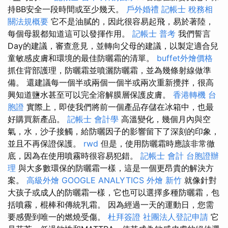
持BB安全一段時間或至少幾天。
戶外婚禮
記帳士 稅務相
關法規概要
它不是油膩的，因此很容易起飛，易於著陸，
每個母親都知道這可以發揮作用。
記帳士 普考
我們誓言
Day的建議，審查意見，並轉向父母的建議，以製定適合兒
童敏感皮膚和環境的最佳防曬霜的清單。
buffet外燴價格
抓住背部護理，防曬霜並噴灑防曬霜，並為幾條射線做準
備。 還建議每一個半或兩個一個半或兩次重新攪拌，很高
興知道鹽水甚至可以完全溶解膜層保護皮膚。
香港轉機 台
胞證
實際上，即使我們將前一個產品存儲在冰箱中，也最
好購買新產品。
記帳士 會計學
高溫變化，幾個月內與空
氣，水，沙子接觸，給防曬因子的影響留下了深刻的印象，
並且不再保證保護。
rwd
但是，使用防曬霜時應該非常徹
底，因為在使用噴霧時很容易犯錯。
記帳士 會計
台胞證辦
理
與大多數環保的防曬霜一樣，這是一個更昂貴的解決方
案。
高級外燴
GOOGLE ANALYTICS
外燴 新竹
就像針對
大孩子或成人的防曬霜一樣，它也可以選擇多種防曬霜，包
括噴霧，棍棒和傳統乳霜。 因為經過一天的運動日，您需
要感覺到唯一的燃燒受傷。
杜拜簽證
社團法人登記申請
它