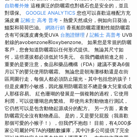
自助餐外燴
這種廣泛的防曬霜也對礁石也是安全的，並且
對環保。
GOOGLE ANALYTICS
您也可以喜歡這種配方充
滿皮膚
記帳士 高考 普考
- 熱愛天然成分，例如向日葵油，
鱷梨和荷荷巴油。
網路行銷
香蕉船防曬霜運動性能防曬霜
含有可保護皮膚免受UVA
台胞證辦理
/
記帳士 高普考
UVB
射線的avobenzone和oxybenzone。 如果您是常規的防曬
客戶，您會知道防曬霜以任何形式提供。 無論其尺寸如
何，這些選拔都必須低於15美元。 在我們繼續前進之前，
重要的是要注意，食品和藥品機構（FDA）建議不要為6個
月以下的嬰兒使用防曬霜。 無論您是朝海灘移動還是在街
區周圍行走，每個人都必須防止陽光 - 其中包括您的孩子！
但是皮膚對小敏感，因此服用防曬霜並不總是像大兒童或成
人那樣容易。 紅色珊瑚的發展是一個複雜的過程，它使用
利潤，可以從珊瑚息肉繁殖。 即使尚未對動物進行測試，
它仍然可以是包含動物起源成分的配方。 另一方面，素食
防曬霜完全沒有動物產品。 是的，又是嬰兒屁股（我喜歡
那個可愛的小猴子！），但我們不抱怨！ 目前，有4,000多
家公司屬於PETA的殘酷數據庫，其中許多公司提供了完全