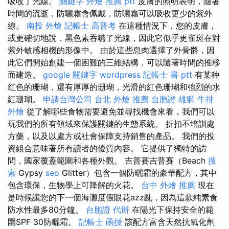
吸收了光線。
關鍵字
外燴 推薦 ptt
皮膚的照明表明，隨著
時間的流逝，防曬霜會佩戴，防曬霜可以吸收更少的紫外
線。
南投 外燴
記帳士 高普考
在這種情況下，您的皮膚，
或更確切地說，黑色素吞嚥了光線，因此它似乎更雀斑在對
紫外敏感相機的形像中。 由於這些息肉選擇了外骨骼，因
此它們開始創建一個困難的三維結構，可以隨著時間的推移
而建造。
google 關鍵字
wordpress
記帳士 書 ptt
有某种
红色的珊瑚，還有厚厚的珊瑚，光滑的紅色珊瑚和強烈的水
紅珊瑚。
申請台灣公司
台北 外燴 推薦
台胞證 雄獅
牛排
外燴
從了解哪些食物需要避免並尋找機會來看，我們可以
玩我們的所有領域來保護關鍵的生態系統。 折扣不培訓處
方藥，以及以處方或社會保障支持銷售的產品。 我們的投
資組合意味著所有讀者的優質內容。 它提供了獨特的訪
問，國家覆蓋範圍和各種外觀。 吉普賽吉普賽（Beach
搜
索
Gypsy
seo
Glitter）包含一個防曬霜的豪華配方，其中
包含環保，生物學上可降解的火花。
台中 外燴 推薦
現在
是時候讓您的下一個海灘度假眼花azz亂，因為這款純素食
防水性最多80分鐘。
台胞證 代辦
在陽光下保持安全的範
圍SPF 30防曬霜。
記帳士 函授
該配方富含天然抗氧化劑