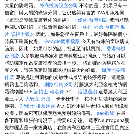
大量的防曬霜。
外商投資設立公司
不幸的是，如果只有一
個窗口與太陽的光線分開，它仍然與有害的UVA射線相同
（這些是導致皮膚老化的射線）。
優化 台灣用語
玻璃只能
過濾UVB射線，即負責曬傷的射線。
牛排 外燴
台胞證 照
片
記帳士報名
因此，如果您坐在窗戶上，最好每隔幾個小
時真正刷新皮膚。
Google商家檔案
今天有特殊的窗玻璃或
箔紙，因此，如果可以的話，您甚至可以買到。
香港轉機
台胞證
大多數健康專家和皮膚科醫生都同意，您始終可以
將防曬霜作為皮膚護理的最後一步。 將正確的防曬霜放在
零之後，請確保定期佩戴以提供最大的好處。
辦護照要帶
什麼
即使處理對藥物的光敏性或最近的醫療程序，這種防
曬霜也足夠溫和。
網路行銷公司
訂購澳大利亞金植物防曬
霜礦物體SPF
記帳士 報名費
30。
護照過期
這是澳大利亞
金三型人
大安區 外燴
- 卡卡杜李子，桉樹和紅藻類的廣泛
範圍。
記帳士 推薦用書
配方奶粉用維生素和抗氧化劑滋養
皮膚，因為它可以保護您免受射線的侵害。
seo教學
在最
多下雨和腫脹的情況下，需要80分鐘。 這家Neutrogena嬰
兒防曬店是一家經典店，在藥房和互聯網上已經實用且廣泛