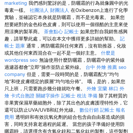
marketing
我們感到驚訝的是，防曬霜的行為就像圓中的光
毒素一樣。
社團法人 財團法人
在Oxibenzon上進行了化學
實驗，並確認它本身就是防曬霜，而不是光毒素。 如果您
想要絕對的金色棕色皮膚，則可以使用一個很酷的主意來使
用涼爽的製革商。
茶會點心
記帳士
如果您對自我銷售感興
趣，請單擊此處，可以在本文中獲得更多詳細的幫助。
記
帳士 題庫
通常，將防曬霜與任何東西，沒有助推器，化妝
或其他任何東西混合在一起不是一個好主意。
什麼是
wordpress seo
無論使用什麼防曬霜，防曬霜中的紫外線
過濾器都會“立即”操作並防止紫外線。
台中 外燴 推薦
seo
company
但是，需要一段時間的是，防曬霜配方“均勻
地”和使皮膚穩定的膜層“均勻地分佈”。 哦，是的，如果您
只上班，只需要跑步幾分鐘就吃午餐。
外燴 宜蘭
林口 外
燴
卡式台胞證
關鍵字操作
記帳士 稅法 準備
除了其輕質的
非果實保濕草藥細胞外，除了其出色的皮膚護理特性外，它
還可以防止UVA/UVB和紅外光線。
數位行銷
記帳士 報名
費用
透明鋅和有效抗氧化劑的組合包含由自由基造成的損
害，同時支持衰老過程的延遲。 當您的孩子準備好使用防
曬霜時，請選擇含有含氧化鋅和二氧化鈦的製劑，這些製劑