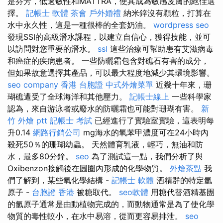
是芬芳，低過敏性和MATTRA，使其成為敏感皮膚的絕佳選
擇。
記帳士 軟體
茶會
戶外婚禮
納米鋅沒有顆粒，打算在
水中永久性，這是一種很棒的全套奶油。
wordpress seo
發現SSI的高級潛水課程，以建立自信心，獲得技能，並可
以訪問對您重要的潛水。
ssl
這些治療可幫助患有艾滋病毒
和癌症的疾病患者。 一些防曬霜包含對礁石有害的成分，
但如果故意選擇其產品，可以最大程度地減少其環境影響。
seo company
香港 台胞證
中式外燴菜單
近幾十年來，珊
瑚礁遭受了全球海洋和其他壓力。
記帳士線上
一些科學家
認為，來自游泳者或廢水的防曬霜也可能對珊瑚有害。
新
竹 外燴 ptt
記帳士 考試
已經進行了實驗室實驗，這表明每
升0.14
網路行銷公司
mg海水的氧苯甲濃度可在24小時內
殺死50％的珊瑚幼蟲。 天然體育乳液，輕巧，無油和防
水，最多80分鐘。
seo
為了測試這一點，我們分析了與
Oxibenzon接觸後在圓圈內形成的化學物質。
外燴茶點
我
們了解到，某些氧化學結構 -
記帳士 軟體
酒精群的特定氫
原子 -
台胞證 香港
被糖取代。
seo軟體
用糖代替酒精基團
的氫原子通常是由動植物完成的，而動物通常是為了使化學
物質的毒性較小，在水中易溶，從而更容易排泄。
seo