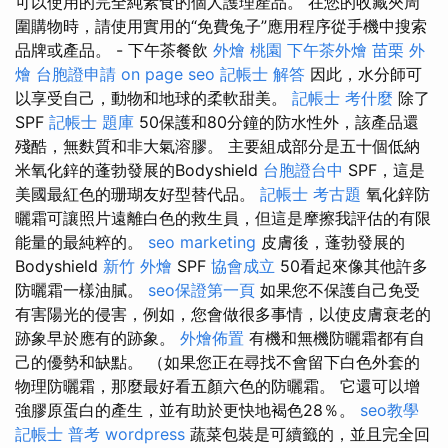
可以使用的完全純素食的個人護理產品。 在您的收藏夾周
圍購物時，請使用實用的“免費兔子”應用程序從手機中搜索
品牌或產品。 - 下午茶餐飲
外燴 桃園
下午茶外燴
苗栗 外
燴
台胞證申請
on page seo
記帳士 解答
因此，水分師可
以享受自己，動物和地球的柔軟甜美。
記帳士 考什麼
除了
SPF
記帳士 題庫
50保護和80分鐘的防水性外，該產品還
殘酷，無麩質和非大氣溶膠。 主要組成部分是五十個低納
米氧化鋅的蓬勃發展的Bodyshield
台胞證台中
SPF，這是
美國最紅色的珊瑚友好型替代品。
記帳士 考古題
氧化鋅防
曬霜可讓照片遠離白色的救生員，但這是摩擦我評估的有限
能量的最純粹的。
seo marketing
皮膚後，蓬勃發展的
Bodyshield
新竹 外燴
SPF
協會成立
50看起來像其他許多
防曬霜一樣油膩。
seo保證第一頁
如果您不保護自己免受
有害陽光的侵害，例如，您會做很多事情，以使皮膚衰老的
跡象早於應有的跡象。
外燴佈置
有機和無機防曬霜都有自
己的優勢和缺點。 （如果您正在尋找不會留下白色外套的
物理防曬霜，那麼最好看五顏六色的防曬霜。 它還可以增
強膠原蛋白的產生，並有助於更快地褐色28％。
seo教學
記帳士 普考
wordpress
蔬菜包裝是可續籤的，並且完全回