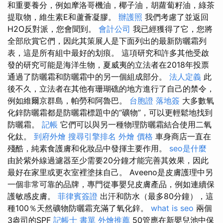
和重要養分，例如摩洛哥機油，椰子油，胡蘿蔔籽油，綠茶
提取物，維生素E和蘆薈凝膠。
辦護照
我們考慮了並返回
H2O反對派，您會聞到。
會計公司
我已經獲得了它，您將
全部欣賞它們，因此其策展人是下面列出的最新防曬霜列
表，這是所有組中最好的划痕。 這項研究和許多其他受啟
發的研究可能是海洋生物，夏威夷的立法者在2018年投票
通過了防曬霜和防曬霜中的另一個組成部分。
法人定義
此
後不久，立法者在其他有珊瑚礁的地方進行了自己的禁令，
例如維爾京群島，帕勞和阿魯巴。
台胞證 落地簽
大多數氧
化鋅防曬霜都是防曬霜標題中的“礦物”，可以更輕鬆地找到
防曬霜。
記帳
它們可以與另一種物理防曬霜結合使用二氧
化鈦。
到府外燴
搜尋引擎排名
外燴 價格
車身商店一直在
殘酷，純素食護膚和化妝品中發揮主要作用。
seo是什麼
由於紫外線過濾器至少需要20分鐘才能完善其效果，因此
最好在家里或更衣室裡塗抹自己。 Aveeno是皮膚護理中另
一個非常可靠的品牌，專門從事嬰兒皮膚產品，例如連續保
護敏感皮膚。
菲律賓簽證
出汗和防水（最多80分鐘），這
種100％天然礦物防曬霜充滿了氧化鋅。
what is seo
兩個
3盎司的SPF
記帳士 書單
外燴推薦
50管應在新嬰兒池中保