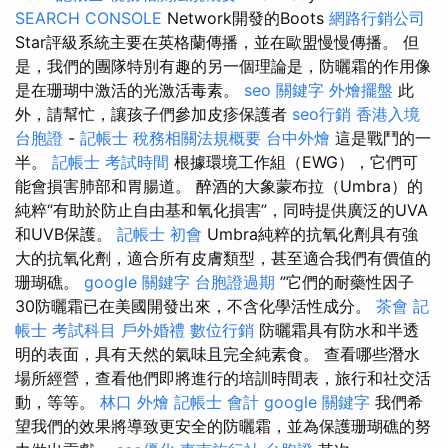
SEARCH CONSOLE
Network開發的Boots
網路行銷公司
Star評級系統主要在英格蘭傳播，並在歐盟慢慢傳播。 但
是，我們的團隊特別有趣的另一個理論是，防曬霜的作用像
是在珊瑚中激活的光激活毒素。
seo 關鍵字
外燴擺盤
此
外，請幫忙，讓孩子們參加皮疹保護者
seo行銷
香港入境
台胞證
-
記帳士 稅務相關法規概要
台中外燴
這是戰鬥的一
半。
記帳士 考試時間
根據環境工作組（EWG），它們可
能會損害肺部和胃腸道。 醉酒的大象蒙布拉（Umbra）的
純粹“有助於防止自由基和氧化損害”，同時提供廣泛的UVA
和UVB保護。
記帳士 初會
Umbra純粹的抗氧化劑具有強
大的抗氧化劑，適合所有皮膚類型，甚至適合我們有價值的
珊瑚礁。
google 關鍵字
台胞證過期
”它們的耐藥性因子
30防曬霜已在美國開發出來，不含化學活性成分。
茶會
記
帳士 考試科目
戶外婚禮
數位行銷
防曬霜具有防水和半透
明的表面，具有天然的氣味且完全純素食。 查看哪些潛水
場所經營，查看他們即將進行的培訓時間表，旅行和社交活
動，等等。
林口 外燴
記帳士 會計
google 關鍵字
我們希
望我們的效果將導致更安全的防曬霜，並為保護珊瑚礁的努