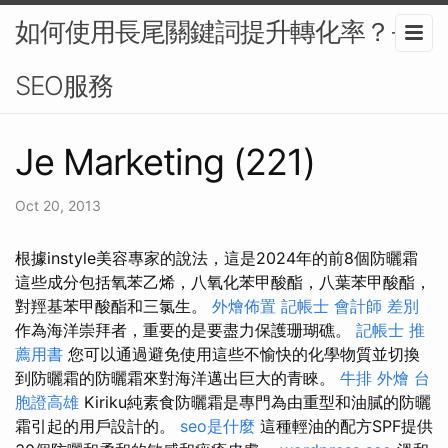
如何使用長尾關鍵詞提升轉化率？-
SEO服務
Je Marketing (221)
Oct 20, 2013
根據instyle美容專家的說法，這是2024年的前8個防曬霜
這些成分包括氧苯乙烯，八氧化苯甲酸酯，八葉苯甲酸酯，
對羥基苯甲酸酯和三氯生。
外燴佈置
記帳士 會計師 差別
作為海洋崇拜者，重要的是要盡力保護珊瑚礁。
記帳士 推
薦用書
您可以通過避免使用這些不愉快的化學物質並切換
到防曬霜的防曬霜來對海洋邁出巨大的青睞。
牛排 外燴
台
胞證高雄
Kiriku純素食防曬霜是專門為由重型和油膩的防曬
霜引起的用戶設計的。
seo是什麼
這種輕油的配方SPF提供