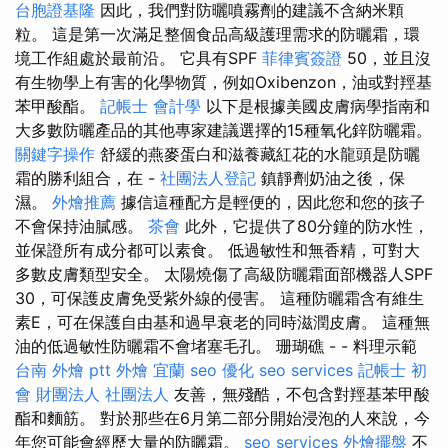
台胞證基隆
因此，我們對防曬噴霧劑的建議不含納米顆
粒。 這是第一次滿足整個食品高級護理需求的防曬霜，環
境工作組處於最前沿。 它具有SPF
菲律賓簽證
50，並且沒
有生物學上有害的化學物質，例如Oxibenzon，油或對羥基
苯甲酸酯。
記帳士 會計學
以下是根據美國皮膚病學指南和
大多數防曬產品的其他專家建議選擇的15種氧化鋅防曬霜。
關鍵字操作
舒緩的燕麥蛋白和滋養藏紅花的水龍頭是防曬
霜的勝利組合，在 -
社團法人登記
鎮靜劑奶油之後，保
濕。
外燴推薦
據信這種配方是輕便的，因此您和您的孩子
不會保持油膩感。
茶會
此外，它提供了80分鐘的防水性，
並保證所有成分都可以素食。 低過敏性和無香精，可對大
多數皮膚類型安全。 太陽燒傷了高級防曬霜面部機器人SPF
30，可保護皮膚免受紫外線的侵害。 這種防曬霜含有維生
素E，可在保護自由基和過早衰老的同時滋潤皮膚。 這種無
油的低過敏性防曬霜不會堵塞毛孔。 珊瑚礁 - - 料理示範
台南 外燴 ptt
外燴 宜蘭
seo 優化
seo services
記帳士 初
會
財團法人 社團法人
友善，無殘酷，不包含對羥基苯甲酸
酯和麵筋。 對於那些在6月第二部分開始浸泡的人來說，今
年您可能會經歷大量的防曬霜。
seo services
外燴擺盤
不