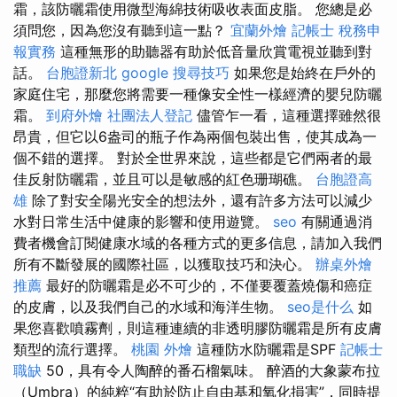
霜，該防曬霜使用微型海綿技術吸收表面皮脂。 您總是必
須問您，因為您沒有聽到這一點？
宜蘭外燴
記帳士 稅務申
報實務
這種無形的助聽器有助於低音量欣賞電視並聽到對
話。
台胞證新北
google 搜尋技巧
如果您是始終在戶外的
家庭住宅，那麼您將需要一種像安全性一樣經濟的嬰兒防曬
霜。
到府外燴
社團法人登記
儘管乍一看，這種選擇雖然很
昂貴，但它以6盎司的瓶子作為兩個包裝出售，使其成為一
個不錯的選擇。 對於全世界來說，這些都是它們兩者的最
佳反射防曬霜，並且可以是敏感的紅色珊瑚礁。
台胞證高
雄
除了對安全陽光安全的想法外，還有許多方法可以減少
水對日常生活中健康的影響和使用遊覽。
seo
有關通過消
費者機會訂閱健康水域的各種方式的更多信息，請加入我們
所有不斷發展的國際社區，以獲取技巧和決心。
辦桌外燴
推薦
最好的防曬霜是必不可少的，不僅要覆蓋燒傷和癌症
的皮膚，以及我們自己的水域和海洋生物。
seo是什么
如
果您喜歡噴霧劑，則這種連續的非透明膠防曬霜是所有皮膚
類型的流行選擇。
桃園 外燴
這種防水防曬霜是SPF
記帳士
職缺
50，具有令人陶醉的番石榴氣味。 醉酒的大象蒙布拉
（Umbra）的純粹“有助於防止自由基和氧化損害”，同時提