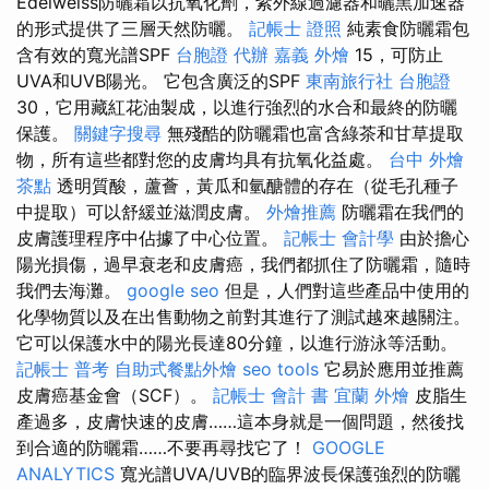
Edelweiss防曬霜以抗氧化劑，紫外線過濾器和曬黑加速器
的形式提供了三層天然防曬。
記帳士 證照
純素食防曬霜包
含有效的寬光譜SPF
台胞證 代辦
嘉義 外燴
15，可防止
UVA和UVB陽光。 它包含廣泛的SPF
東南旅行社 台胞證
30，它用藏紅花油製成，以進行強烈的水合和最終的防曬
保護。
關鍵字搜尋
無殘酷的防曬霜也富含綠茶和甘草提取
物，所有這些都對您的皮膚均具有抗氧化益處。
台中 外燴
茶點
透明質酸，蘆薈，黃瓜和氫醣體的存在（從毛孔種子
中提取）可以舒緩並滋潤皮膚。
外燴推薦
防曬霜在我們的
皮膚護理程序中佔據了中心位置。
記帳士 會計學
由於擔心
陽光損傷，過早衰老和皮膚癌，我們都抓住了防曬霜，隨時
我們去海灘。
google seo
但是，人們對這些產品中使用的
化學物質以及在出售動物之前對其進行了測試越來越關注。
它可以保護水中的陽光長達80分鐘，以進行游泳等活動。
記帳士 普考
自助式餐點外燴
seo tools
它易於應用並推薦
皮膚癌基金會（SCF）。
記帳士 會計 書
宜蘭 外燴
皮脂生
產過多，皮膚快速的皮膚……這本身就是一個問題，然後找
到合適的防曬霜……不要再尋找它了！
GOOGLE
ANALYTICS
寬光譜UVA/UVB的臨界波長保護強烈的防曬