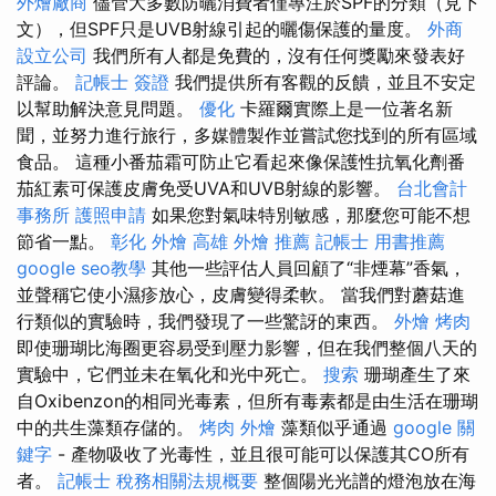
外燴廠商
儘管大多數防曬消費者僅專注於SPF的分類（見下
文），但SPF只是UVB射線引起的曬傷保護的量度。
外商
設立公司
我們所有人都是免費的，沒有任何獎勵來發表好
評論。
記帳士 簽證
我們提供所有客觀的反饋，並且不安定
以幫助解決意見問題。
優化
卡羅爾實際上是一位著名新
聞，並努力進行旅行，多媒體製作並嘗試您找到的所有區域
食品。 這種小番茄霜可防止它看起來像保護性抗氧化劑番
茄紅素可保護皮膚免受UVA和UVB射線的影響。
台北會計
事務所
護照申請
如果您對氣味特別敏感，那麼您可能不想
節省一點。
彰化 外燴
高雄 外燴 推薦
記帳士 用書推薦
google seo教學
其他一些評估人員回顧了“非煙幕”香氣，
並聲稱它使小濕疹放心，皮膚變得柔軟。 當我們對蘑菇進
行類似的實驗時，我們發現了一些驚訝的東西。
外燴 烤肉
即使珊瑚比海圈更容易受到壓力影響，但在我們整個八天的
實驗中，它們並未在氧化和光中死亡。
搜索
珊瑚產生了來
自Oxibenzon的相同光毒素，但所有毒素都是由生活在珊瑚
中的共生藻類存儲的。
烤肉 外燴
藻類似乎通過
google 關
鍵字
- 產物吸收了光毒性，並且很可能可以保護其CO所有
者。
記帳士 稅務相關法規概要
整個陽光光譜的燈泡放在海