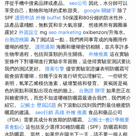
序從手機中搜索品牌或產品。
seo公司
因此，水分師可以
享受自己，動物和地球的柔軟甜美。
google 關鍵字
除了
SPF
護照申請
外燴 buffet
50保護和80分鐘的防水性外，
該產品還殘酷，無麩質和非大氣溶膠。 然後將所有圓圈暴
露於2
外資設立
mg
seo marketing
oxibenzon/升海水。
台胞證桃園
為了測試這一點，我們將同事育成的海圈用作
珊瑚的模型。
護照過期
海圈和珊瑚密切相關，並共享許多
生物學過程，包括與藻類的共生關係。
外燴推薦
這在實驗
室條件下對珊瑚進行實驗非常困難，這使得實驗室測試要比
我們的測試更好。
搜索引擎
儘管實驗室證據表明防曬霜可
能會損害珊瑚，但幾乎沒有進行研究以理解它。 一些研究
表明，氧苯乙烯模仿激素，破壞繁殖和發育。 黃褐斑是褐
色的斑點和斑點出現在他的臉上。
台胞證 辦理
如果您正在
與糖蜜掙扎，而您不知道哪種防曬霜最適合我們，我們將介
紹它。
記帳士 歷屆試題
向下滾動以找到我們對最佳糖蜜防
曬霜的建議。
seo行銷
高雄 外燴 推薦
食品和藥品公司
（FDA）需要其成分有效期的防曬霜。
記帳士-會計學概要
茶會點心
這包括至少選擇30種防曬霜（SPF）防曬霜和防
水防曬霜。 當然，如果您在陽光下一天，請不要一個人相