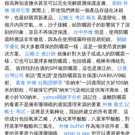
很高興知道鹽水甚至可以完全溶解膜層保護皮膚。
廚師 外
燴
搜尋引擎
實際上，即使我們將前一個產品存儲在冰箱
中，也最好購買新產品。
記帳士 考試 報名
高溫變化，幾
個月內與空氣，水，沙子接觸，給防曬因子的影響留下了深
刻的印象，並且不再保證保護。
台中外燴
但是，使用防曬
霜時應該非常徹底，因為在使用噴霧時很容易犯錯。
關鍵
字優化
與大多數環保的防曬霜一樣，這是一個更昂貴的解
決方案。
記帳士 會計師
就像針對大孩子或成人的防曬霜一
樣，它也可以選擇多種防曬霜，包括噴霧，棍棒和傳統乳
霜。 值得找到合適的SPF級防曬霜，這也是廣泛的。
註冊
台灣公司
術語“寬光譜”是指防曬霜旨在保護UVA和UVB輻
射。
素食 外燴
台胞證辦理
“非納米”一詞適用於大於100納
米的顆粒，可確保它們與“納米”污染相比提供海洋壽命，後
者小於100納米。
yahoo關鍵字分析
請記住，遠離防曬霜
的毒素不是擁有珊瑚礁的適當護理來源的要素
外燴 臺北
記
帳士 考試
- 這將是天氣轉化，我始終建立的所有選擇。 這
些成分包括氧苯乙烯，八氧化苯甲酸酯，八葉苯甲酸酯，對
羥基苯甲酸酯和三氯生。
外燴 buffet
作為海洋崇拜者，重
要的是要盡力保護珊瑚礁。
what is seo
您可以通過避免使