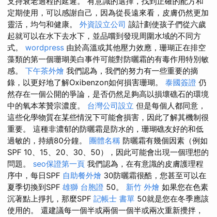
支持衰老過程的延遲。 有意識的選擇，找到正確的配方和
定期使用，可以感謝自己，因為從長遠來看，皮膚仍然更加
靈活，均勻和健康。
外資設立公司
該計劃使孩子們從六歲
起就可以在水下去水下，並品嚐到發現周圍水域的不同方
式。
wordpress
由於高溫或其他壓力效應，珊瑚正在排空
藻類的第一個珊瑚美白事件可能對防曬霜的有毒作用特別敏
感。
下午茶外燴
我們認為，我們的努力有一些重要的摘
錄，以更好地了解Oxibenzon如何損害珊瑚。
泰國簽證
仍
然存在一個公開的爭論，是否仍然足夠高以損壞礁石的環境
中的氧本苯贊宗濃度。
台灣公司設立
但是每個人都同意，
這些化學物質在某些情況下可能會損害，因此了解其機制很
重要。 這種非濃郁的防曬霜是防水的，珊瑚礁友好的和低
過敏的，持續80分鐘。
團體名稱
防曬霜有幾個因素（例如
SPF 10、15、20、30、50），因此可能會出現一個理想的
問題。
seo保證第一頁
我們認為，在有意識的皮膚護理程
序中，每日SPF
自助餐外燴
30防曬霜很酷，您甚至可以在
夏季切換到SPF
雄獅 台胞證
50。
新竹 外燴
如果您在色素
沉著點上掙扎，那麼SPF
記帳士 書單
50就是您在冬季應該
使用的。 還建議每一個半或兩個一個半或兩次重新攪拌，