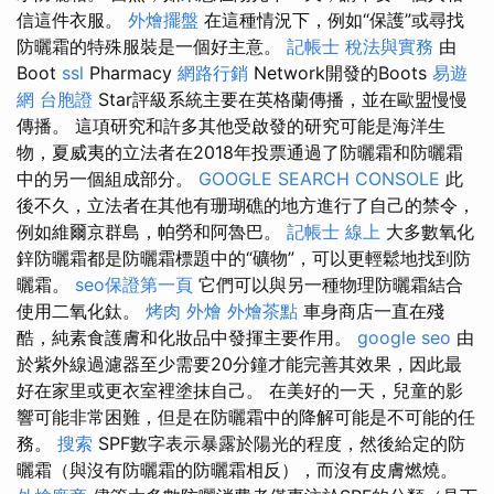
信這件衣服。
外燴擺盤
在這種情況下，例如“保護”或尋找
防曬霜的特殊服裝是一個好主意。
記帳士 稅法與實務
由
Boot
ssl
Pharmacy
網路行銷
Network開發的Boots
易遊
網 台胞證
Star評級系統主要在英格蘭傳播，並在歐盟慢慢
傳播。 這項研究和許多其他受啟發的研究可能是海洋生
物，夏威夷的立法者在2018年投票通過了防曬霜和防曬霜
中的另一個組成部分。
GOOGLE SEARCH CONSOLE
此
後不久，立法者在其他有珊瑚礁的地方進行了自己的禁令，
例如維爾京群島，帕勞和阿魯巴。
記帳士 線上
大多數氧化
鋅防曬霜都是防曬霜標題中的“礦物”，可以更輕鬆地找到防
曬霜。
seo保證第一頁
它們可以與另一種物理防曬霜結合
使用二氧化鈦。
烤肉 外燴
外燴茶點
車身商店一直在殘
酷，純素食護膚和化妝品中發揮主要作用。
google seo
由
於紫外線過濾器至少需要20分鐘才能完善其效果，因此最
好在家里或更衣室裡塗抹自己。 在美好的一天，兒童的影
響可能非常困難，但是在防曬霜中的降解可能是不可能的任
務。
搜索
SPF數字表示暴露於陽光的程度，然後給定的防
曬霜（與沒有防曬霜的防曬霜相反），而沒有皮膚燃燒。