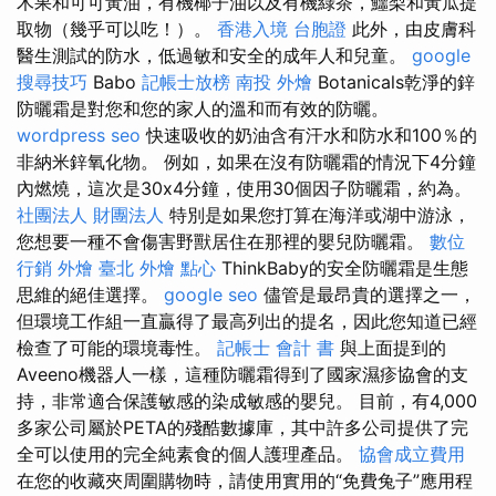
木果和可可黃油，有機椰子油以及有機綠茶，鱷梨和黃瓜提
取物（幾乎可以吃！）。
香港入境 台胞證
此外，由皮膚科
醫生測試的防水，低過敏和安全的成年人和兒童。
google
搜尋技巧
Babo
記帳士放榜
南投 外燴
Botanicals乾淨的鋅
防曬霜是對您和您的家人的溫和而有效的防曬。
wordpress seo
快速吸收的奶油含有汗水和防水和100％的
非納米鋅氧化物。 例如，如果在沒有防曬霜的情況下4分鐘
內燃燒，這次是30x4分鐘，使用30個因子防曬霜，約為。
社團法人 財團法人
特別是如果您打算在海洋或湖中游泳，
您想要一種不會傷害野獸居住在那裡的嬰兒防曬霜。
數位
行銷
外燴 臺北
外燴 點心
ThinkBaby的安全防曬霜是生態
思維的絕佳選擇。
google seo
儘管是最昂貴的選擇之一，
但環境工作組一直贏得了最高列出的提名，因此您知道已經
檢查了可能的環境毒性。
記帳士 會計 書
與上面提到的
Aveeno機器人一樣，這種防曬霜得到了國家濕疹協會的支
持，非常適合保護敏感的染成敏感的嬰兒。 目前，有4,000
多家公司屬於PETA的殘酷數據庫，其中許多公司提供了完
全可以使用的完全純素食的個人護理產品。
協會成立費用
在您的收藏夾周圍購物時，請使用實用的“免費兔子”應用程