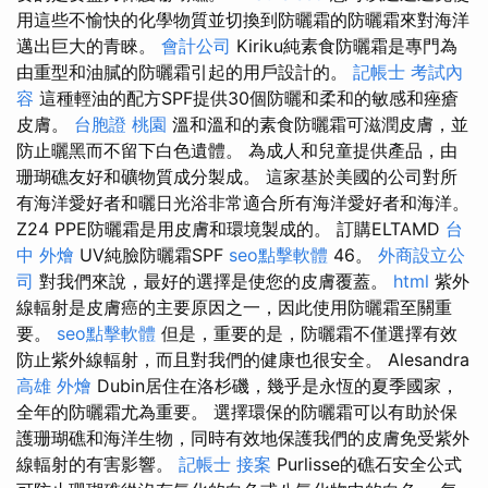
用這些不愉快的化學物質並切換到防曬霜的防曬霜來對海洋
邁出巨大的青睞。
會計公司
Kiriku純素食防曬霜是專門為
由重型和油膩的防曬霜引起的用戶設計的。
記帳士 考試內
容
這種輕油的配方SPF提供30個防曬和柔和的敏感和痤瘡
皮膚。
台胞證 桃園
溫和溫和的素食防曬霜可滋潤皮膚，並
防止曬黑而不留下白色遺體。 為成人和兒童提供產品，由
珊瑚礁友好和礦物質成分製成。 這家基於美國的公司對所
有海洋愛好者和曬日光浴非常適合所有海洋愛好者和海洋。
Z24 PPE防曬霜是用皮膚和環境製成的。 訂購ELTAMD
台
中 外燴
UV純臉防曬霜SPF
seo點擊軟體
46。
外商設立公
司
對我們來說，最好的選擇是使您的皮膚覆蓋。
html
紫外
線輻射是皮膚癌的主要原因之一，因此使用防曬霜至關重
要。
seo點擊軟體
但是，重要的是，防曬霜不僅選擇有效
防止紫外線輻射，而且對我們的健康也很安全。 Alesandra
高雄 外燴
Dubin居住在洛杉磯，幾乎是永恆的夏季國家，
全年的防曬霜尤為重要。 選擇環保的防曬霜可以有助於保
護珊瑚礁和海洋生物，同時有效地保護我們的皮膚免受紫外
線輻射的有害影響。
記帳士 接案
Purlisse的礁石安全公式