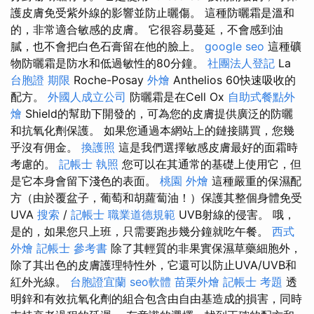
護皮膚免受紫外線的影響並防止曬傷。 這種防曬霜是溫和
的，非常適合敏感的皮膚。 它很容易蔓延，不會感到油
膩，也不會把白色石膏留在他的臉上。
google seo
這種礦
物防曬霜是防水和低過敏性的80分鐘。
社團法人登記
La
台胞證 期限
Roche-Posay
外燴
Anthelios 60快速吸收的
配方。
外國人成立公司
防曬霜是在Cell Ox
自助式餐點外
燴
Shield的幫助下開發的，可為您的皮膚提供廣泛的防曬
和抗氧化劑保護。 如果您通過本網站上的鏈接購買，您幾
乎沒有佣金。
換護照
這是我們選擇敏感皮膚最好的面霜時
考慮的。
記帳士 執照
您可以在其通常的基礎上使用它，但
是它本身會留下淺色的表面。
桃園 外燴
這種嚴重的保濕配
方（由於覆盆子，葡萄和胡蘿蔔油！）保護其整個身體免受
UVA
搜索
/
記帳士 職業道德規範
UVB射線的侵害。 哦，
是的，如果您只上班，只需要跑步幾分鐘就吃午餐。
西式
外燴
記帳士 參考書
除了其輕質的非果實保濕草藥細胞外，
除了其出色的皮膚護理特性外，它還可以防止UVA/UVB和
紅外光線。
台胞證宜蘭
seo軟體
苗栗外燴
記帳士 考題
透
明鋅和有效抗氧化劑的組合包含由自由基造成的損害，同時