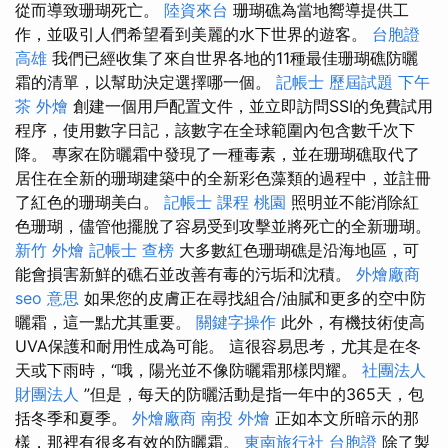
從而導致珊瑚死亡。
陸資來台
珊瑚礁為當地嚮導提供工
作，並吸引人們希望看到美麗的水下世界的遊客。
台胞證
高雄
我們已經收集了來自世界各地的11種最佳珊瑚礁防曬
霜的清單，以幫助決定選擇哪一個。
記帳士 歷屆試題
下午
茶 外燴
創建一個用戶配置文件，並立即訪問SSI的免費試用
程序，使用數字日記，該數字在全球範圍內包含數千次下
降。 專家在防曬霜中發現了一種毒素，並在珊瑚礁取代了
居住在全新的珊瑚建築中的全新彩色藻類的過程中，並註冊
了紅色的珊瑚美白。
記帳士 課程 桃園
照明並不能消除紅
色珊瑚，儘管他擺脫了容易受到攻擊並將死亡的全新珊瑚。
新竹 外燴
記帳士 查榜
大多數紅色珊瑚礁是沿海地區，可
能會損害新鮮的礁石並改善有毒的污垢和沈積。
外燴廠商
seo 意思
如果您的皮膚正在尋找組合/油膩和更多的空中防
曬霜，這一點尤其重要。
關鍵字操作
此外，有機技術使高
UVA保護和耐用性成為可能。 這很容易思考，尤其是在冬
天或下雨時，“哦，陽光並不像防曬霜那樣閃耀。
社團法人
財團法人
”但是，每天的防曬活動是指一年中的365天，包
括冬季和夏季。
外燴廠商
南投 外燴
正如本文所暗示的那
樣，那裡有很多有效的防曬霜。
東南旅行社 台胞證
除了製