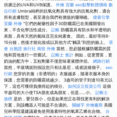
供廣泛的UVA和UVB保護。
外燴 宜蘭
seo點擊軟體價格
數
位行銷
Umbra純粹的抗氧化劑具有強大的抗氧化劑，適合
所有皮膚類型，甚至適合我們有價值的珊瑚礁。
搜索引擎
宜蘭 外燴
”它們的耐藥性因子30防曬霜已在美國開發出
來，不含化學活性成分。
記帳
防曬霜具有防水和半透明的
表面，具有天然的氣味且完全純素食。 因此，最好等待8-
15分鐘，然後才能化妝或以其他方式“觸及”到您的臉上。
茶
會
台胞證 旅行社
南投 外燴
當然，您必鬚根據防曬霜的質
地和質地進行一些嘗試。
記帳士 會計
例如，從更豐富，更
奶油的配方中，五粒劑量不僅意味著液體伴侶。
網路行銷
當然，半玻璃規則假設您只有比基尼，或者說矮個子。
seo
行銷
您穿的衣服（非透明的）衣服越多，隨著衣服本身的
保護，您需要的防曬霜就越少。 3盎司的管子到達10美元以
下，這也可獲得負擔得起的積分。
如何設立投資公司
這個
半盎司的大小使TSA朋友成為朋友，但是……小。
記帳士
放榜
是的，嬰兒很小，但是如果您正在尋找更有利的解決
方案，則該機器人可能是不合適的。
關鍵字
外燴廠商
美國
兒科學院還建議避免使用激素特性的氧苯乙烯化合物。
台