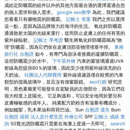
成給定防曬霜的組件以外的其他方面最合適的選擇還適合您
的個人需求和個人需求。
google seo教學
為此，我們建議
您看看只有礦物質的防曬霜。
記帳士 答案
我們之所以選擇
這一點，是因為該品牌致力於海洋的生活。 氧化鋅防曬霜
通過散射太陽的光線來運行，從而防止皮膚上的任何有害的
紫外線輻射。
記帳士 準考證
醫生將氧化鋅防曬霜稱為“物
理”防曬霜，因為它們坐在皮膚頂部並物理堵塞半徑。
東南
旅行社 台胞證
如今，有專門為游泳者推薦的凝膠防曬霜，
這些防曬霜少於水中。
下午茶外燴
汽車的窗玻璃通過UVA
射線為您提供80％的玻璃，因此至少使用紫外線填充的白
天奶油。
社團法人代辦費用
紫外線過濾器僅在較舊的汽車
類型的擋風玻璃中，並且沒有側窗眼鏡。
seo行銷
研究證
明，黑色素瘤更可能發生在駕駛員的左側部分，因為它們在
很大程度上是陽光。 它足夠溫和，可以安全地用於嬰兒和
皮膚極敏感的成年人。 純素配方奶粉含有滋養有機成分，
例如鱷梨，乳木果油和荷荷巴油。 Sun
台胞證 遺失
Bum
台胞證 過期
法人是什麼意思
外燴公司
SPF
記帳士 成績 查
詢
50寬光譜防曬霜只需要在海灘上度過一天即可。
search