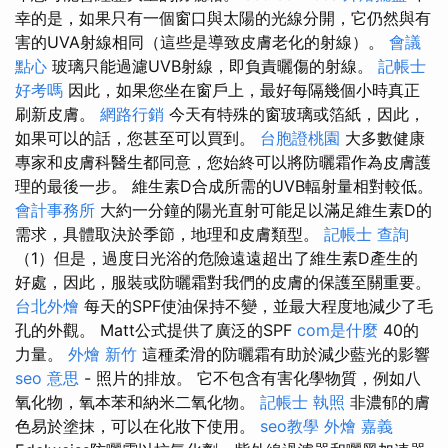
幸的是，如果只有一個窗口與太陽的光線分開，它仍然與有
害的UVA射線相同（這些是導致皮膚老化的射線）。
會議
點心
玻璃只能過濾UVB射線，即負責曬傷的射線。
記帳士
好考嗎
因此，如果您坐在窗戶上，最好每隔幾個小時真正
刷新皮膚。
網路行銷
今天有特殊的窗玻璃或箔紙，因此，
如果可以的話，您甚至可以買到。
台胞證桃園
大多數健康
專家和皮膚科醫生都同意，您始終可以將防曬霜作為皮膚護
理的最後一步。 維生素D合成所需的UVB輻射量相對較低。
會計事務所
大約一分鐘的陽光直射可能足以滿足維生素D的
需求，具體取決於季節，地理和皮膚類型。
記帳士 查詢
（1）但是，過度日光浴的危險遠遠超出了維生素D產生的
好處，因此，服裝或防曬霜對我們的皮膚的保護至關重要。
台北外燴
每天的SPF使油保持不變，並最大程度地減少了毛
孔的外觀。 Matt公式提供了廣泛的SPF
com是什麼
40的
力量。
外燴 新竹
這種柔滑的防曬霜有助於減少藍光的影響
seo 意思
- 照片的排放。 它不包含有害化學物質，例如八
氧化物，氧本苯和納米二氧化物。
記帳士 執照
非濃郁的膚
色易於塗抹，可以在化妝下使用。
seo教學
外燴 嘉義