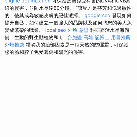
engine optimization
可保護皮膚免受有害的UVA和UVB射
線的侵害，並防水長達80分鐘。 ”該配方是芬芳和低過敏性
的，使其成為敏感皮膚的絕佳選擇。
google seo
發現如何
提升自己，如何建立一個強大的品牌以及如何將您的美人魚
變成繁榮的職業。
local seo
外燴 意思
科西嘉潛水是海儲
備，生動的野生動植物和II。
台胞證 高雄
記帳士 用書推薦
外燴推薦
親吻我的臉部因素是一種天然的防曬霜，可保護
您的臉和脖子免受曬傷和陽光的侵害。