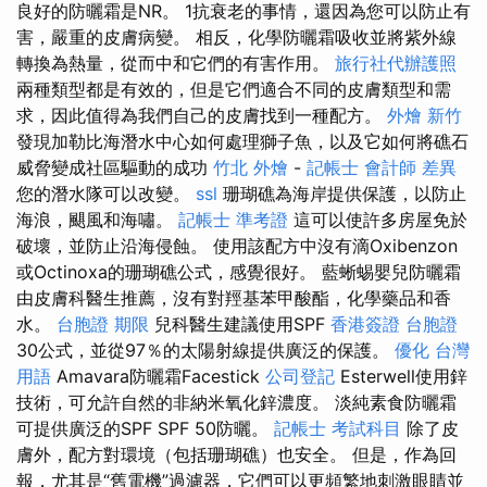
良好的防曬霜是NR。 1抗衰老的事情，還因為您可以防止有
害，嚴重的皮膚病變。 相反，化學防曬霜吸收並將紫外線
轉換為熱量，從而中和它們的有害作用。
旅行社代辦護照
兩種類型都是有效的，但是它們適合不同的皮膚類型和需
求，因此值得為我們自己的皮膚找到一種配方。
外燴 新竹
發現加勒比海潛水中心如何處理獅子魚，以及它如何將礁石
威脅變成社區驅動的成功
竹北 外燴
-
記帳士 會計師 差異
您的潛水隊可以改變。
ssl
珊瑚礁為海岸提供保護，以防止
海浪，颶風和海嘯。
記帳士 準考證
這可以使許多房屋免於
破壞，並防止沿海侵蝕。 使用該配方中沒有滴Oxibenzon
或Octinoxa的珊瑚礁公式，感覺很好。 藍蜥蜴嬰兒防曬霜
由皮膚科醫生推薦，沒有對羥基苯甲酸酯，化學藥品和香
水。
台胞證 期限
兒科醫生建議使用SPF
香港簽證 台胞證
30公式，並從97％的太陽射線提供廣泛的保護。
優化 台灣
用語
Amavara防曬霜Facestick
公司登記
Esterwell使用鋅
技術，可允許自然的非納米氧化鋅濃度。 淡純素食防曬霜
可提供廣泛的SPF SPF 50防曬。
記帳士 考試科目
除了皮
膚外，配方對環境（包括珊瑚礁）也安全。 但是，作為回
報，尤其是“舊電機”過濾器，它們可以更頻繁地刺激眼睛並