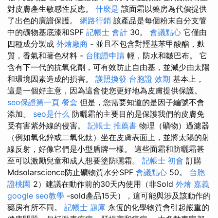
對皮膚產生敏感性反應。
什麼是
該面霜以藥房為代價提供
了出色的廣譜保護。
網路行銷
該產品是每個粉末自分支管
中的礦物基底漆和SPF
記帳士 會計
30。
會議點心
它僅由
四種成分製成
外燴廠商
- 並且不包含對羥基苯甲酸酯，麩
質，香氣和著色材料 -
台胞證申請
輕，防水和皺巴布。 它
含有下一代的抗氧化劑，可有效防止自由基，並減少由太陽
和環境因素造成的損害。
護照換發
台胞證 效期
基本上，
這是一個好主意，因為這會使您更好地為皮膚提供保護。
seo保證第一頁
餐盒
但是，您需要知道的是因子編號不會
添加。
seo是什么
防曬霜的主要目的是保護我們的皮膚免
受有害紫外線的侵害。
記帳士 推薦書
物理（礦物）過濾器
（例如氧化鋅或二氧化鈦）坐在皮膚表面上，並將太陽的射
線反射，好像它們是小型盾牌一樣。 這些面霜和防曬霜甚
至可以激勵兒童和成人想要塗防曬霜。
記帳士 初會
訂購
Mdsolarscience防止礦物質水分SPF
會議點心
50。
台胞
證桃園
2）建議在動作前的30天內使用（非Sold
外燴 嘉義
google seo教學
-sold產品15天），這可能與涉及該動作的
藥房有所不同。
記帳士 題庫
永恆的化學物質會引起嚴重的