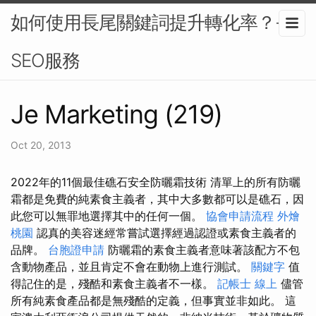
如何使用長尾關鍵詞提升轉化率？-
SEO服務
Je Marketing (219)
Oct 20, 2013
2022年的11個最佳礁石安全防曬霜技術 清單上的所有防曬
霜都是免費的純素食主義者，其中大多數都可以是礁石，因
此您可以無罪地選擇其中的任何一個。
協會申請流程
外燴
桃園
認真的美容迷經常嘗試選擇經過認證或素食主義者的
品牌。
台胞證申請
防曬霜的素食主義者意味著該配方不包
含動物產品，並且肯定不會在動物上進行測試。
關鍵字
值
得記住的是，殘酷和素食主義者不一樣。
記帳士 線上
儘管
所有純素食產品都是無殘酷的定義，但事實並非如此。 這