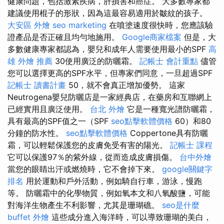
健康問題，包括激素疾病，肝損害和癌症。 大多數專家都
建議使用棍子的形狀，因為這最容易適用於皺紋的孩子。
大安區 外燴
seo marketing
在噴塗速度很快時，您應該驗
證產品是否正確且均勻地施用。
Google商家檔案
但是，大
多數健康專家都認為，嬰兒和成年人需要使用最小的SPF
高
雄 外燴 推薦
30使用廣泛的防曬霜。
記帳士 會計重點
儘管
您可以選擇更高的SPF水平，但專家們同意，一旦超過SPF
記帳士 讀書計畫
50，就不會真正增加優勢。 這家
Neutrogena嬰兒防曬店是一家經典店，在藥房和互聯網上
已經實用且廣泛使用。
台北 外燴
它是一種寬光譜防曬霜，
具有最高的SPF值之一（SPF
seo點擊軟體價格
60）和80
分鐘的防水性。
seo點擊軟體價格
Coppertone具有防曬
霜，可以輕鬆保護您的皮膚免受有害的陽光。
記帳士 課程
它可以保護97％的紫外線，從而造成皮膚損傷。
台中外燴
當您的眼睛出汗或燃燒時，它不會掉下來。
google關鍵字
排名
用於運動和戶外活動，例如騎自行車，游泳，慢跑
等。 防曬霜中的化學物質，例如氧本文和八氧酸鹽，可能
對海洋生物產生不利影響，尤其是珊瑚礁。
seo是什麼
buffet 外燴
這些成分進入海洋時，可以導致珊瑚的美白，