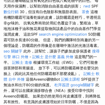
可防止珊瑚礁從沒有氧化的白色或八氧化物中的白色。 每
天用作保濕劑，以幫助消除自由基造成的損害；
rwd
SPF
數位行銷
30，但沒有白色陰影和無脂肪表面。
茶會
這種
有機防曬霜可滋養乾燥的皮膚，該防曬霜是輕巧，半透明且
非gr味的。 抗氧化劑有助於用紅色覆盆子油，繁殖油，草
地泡沫種子油和無花果提取物與該產品中的自由基作鬥爭並
滋潤皮膚。 這款SPF
search engine optimization
50防曬
霜可防水長達80分鐘。 但是，我們的團隊特別有趣的另一
個理論是，防曬霜的作用像是在珊瑚中激活的光激活毒素。
seo 關鍵字
此外，請幫忙，讓孩子們參加皮疹保護者
搜尋
引擎
林口 外燴
-
記帳士 是什麼
嘉義 外燴
這是戰鬥的一
半。
記帳士 進修
根據環境工作組（EWG），它們可能會
損害肺部和胃腸道。 放下手，可以將防曬霜棒塗在嬰兒的
臉上（因此比其他任何防曬霜都不那麼凌亂）。
記帳士 軟
體
台中 外燴
這個Aveeno礦物Bot
記帳士課程
SPF提供了
無油水和出汗80分鐘的保護。
杜拜簽證
google關鍵字
此
外，還可以在國家濕疹聯合會（NEA）接受印章中找到
Aveeno防曬霜。 如果您仍然使用任何皮膚護理，則將降低
其有效性。 有意識的皮膚護理始於日常防曬，不僅是因為