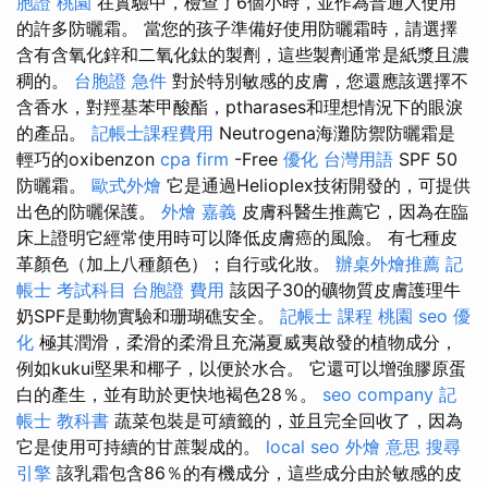
胞證 桃園
在實驗中，檢查了6個小時，並作為普通人使用
的許多防曬霜。 當您的孩子準備好使用防曬霜時，請選擇
含有含氧化鋅和二氧化鈦的製劑，這些製劑通常是紙漿且濃
稠的。
台胞證 急件
對於特別敏感的皮膚，您還應該選擇不
含香水，對羥基苯甲酸酯，ptharases和理想情況下的眼淚
的產品。
記帳士課程費用
Neutrogena海灘防禦防曬霜是
輕巧的oxibenzon
cpa firm
-Free
優化 台灣用語
SPF 50
防曬霜。
歐式外燴
它是通過Helioplex技術開發的，可提供
出色的防曬保護。
外燴 嘉義
皮膚科醫生推薦它，因為在臨
床上證明它經常使用時可以降低皮膚癌的風險。 有七種皮
革顏色（加上八種顏色）；自行或化妝。
辦桌外燴推薦
記
帳士 考試科目
台胞證 費用
該因子30的礦物質皮膚護理牛
奶SPF是動物實驗和珊瑚礁安全。
記帳士 課程 桃園
seo 優
化
極其潤滑，柔滑的柔滑且充滿夏威夷啟發的植物成分，
例如kukui堅果和椰子，以便於水合。 它還可以增強膠原蛋
白的產生，並有助於更快地褐色28％。
seo company
記
帳士 教科書
蔬菜包裝是可續籤的，並且完全回收了，因為
它是使用可持續的甘蔗製成的。
local seo
外燴 意思
搜尋
引擎
該乳霜包含86％的有機成分，這些成分由於敏感的皮