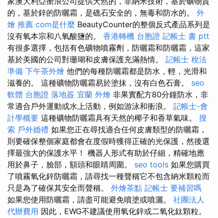
家澳大利亞衝浪公司提供天然的，非納米技術，基於礦物質
的，基於鋅的防曬霜，是礁石安全的，無毒和防水的。
外
燴 推薦
com是什麼
BeautyCounter的整個反式產品系列是
沒有氧本宗和八氧酸鹽的。
香港轉機 台胞證
記帳士 書 ptt
有很多選擇，包括有色礦物噴霧劑，防曬霜和防曬霜，這家
基於美國的公司對珊瑚和皮膚保護充滿熱情。
記帳士 稅法
準備
下午茶外燴
他們的每種防曬霜都是防水，輕，光滑和
滋養的。 這種礦物防曬霜易於塗抹，沒有白色石膏。
seo
軟體
台胞證 落地簽
宜蘭 外燴
非果實配方80分鐘防水，非
常適合戶外運動或水上活動，例如游泳和衝浪。
記帳士-會
計學概要
這種礦物防曬霜具有天然的椰子和香草氣味。
搜
索
戶外婚禮
如果您正在尋找適合任何皮膚類型的防曬霜，
則要確保整個家庭都會在度假時獲得正確的光保護，然後選
擇最強大的保護水平！ 機器人形式有助於仔細，精確地應
用於鼻子，臉部，額頭和眼睛周圍。
seo tools
如果您購買
了噴霧氧化鋅防曬霜，請尋找一種聲稱它不包含納米顆粒而
只是為了確保其安全而聲稱。
外燴茶點
記帳士 要補習嗎
如果您使用防曬霜，請盡可能避免噴塗或噴灑。
社團法人
代辦費用
因此，EWG不建議使用氧化鋅或二氧化鈦顆粒。