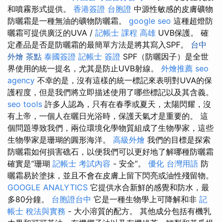
和噴霧形式提供。
香港簽證 台胞證
中源性敏感的皮膚礦物
防曬霜是一種無油的礦物防曬霜。
google seo
這種超燈防
曬霜可提供廣泛的UVA /
記帳士 課程 高雄
UVB保護。 確
定產品是否是防曬霜的最簡單方法是將其寫入SPF。
台中
外燴 茶點
泰國簽證
記帳士 簽證
SPF（防曬因子）是全世
界使用的統一提名，尤其是防止UVB射線。
外燴推薦
seo
agency
不幸的是，沒有這樣的統一標記來表明對UVA的保
護程度，但是我們將立即描述使用了哪些標記以及其含義。
seo tools
許多人認為，只有在春季或夏天，太陽閃耀，沒
有上帝，一個人在曬日光浴時，保護天氣才是重要的。 這
個問題導致我們，兩位環境化學物質組成了生物學家，這些
生物學家是珊瑚的圓形海洋。
高級外燴
我們的目標是探索
防曬霜如何損害礁石，以便我們可以更好地了解哪種防曬霜
確實是“珊瑚
記帳士 考試內容
- 安全”。
優化 台灣用語
防
曬霜易於塗抹，並且不會在皮膚上留下閃亮或油性殘留物。
GOOGLE ANALYTICS
它提供水合新鮮的感覺和防水，最
多80分鐘。
台胞證台中
它是一種生物學上可降解和非
記
帳士 稅法與實務
- 大小溶質的配方。 其他成分包括有機乳