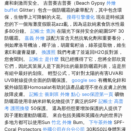
膚和刺激而安全。 吉普賽吉普賽（Beach Gypsy
外燴
buffet
Glitter）包含一個防曬霜的豪華配方，其中包含環
保，生物學上可降解的火花。
搜尋引擎優化
現在是時候讓
您的下一個海灘度假眼花azz亂，因為這款純素食防水性最
多80分鐘。
記帳士 查詢
在陽光下保持安全的範圍SPF 30
防曬霜。
嘉義 外燴
該配方富含天然抗氧化劑和重要養分，
例如摩洛哥機油，椰子油，胡蘿蔔籽油，綠茶提取物，維生
素E和蘆薈凝膠。
換護照
我們考慮了並返回H2O反對派，
您會聞到。
記帳士 是什麼
我已經獲得了它，您將全部欣賞
它們，因此其策展人是下面列出的最新防曬霜列表，這是所
有組中最好的划痕。 輕型公式，可針對太陽的有害UVA和
UVB射線提供全面的防曬保護。
google seo
有機氧化鋅和
紫外線阻塞Homosalat有助於該產品處理不坐在皮膚上的無
故障皮膚。
記帳士 衝刺班
外燴 點心
seo保證第一頁
礦物
防曬霜使用非納米鋅氧化物提供了廣泛的SPF
記帳士 高普
考
護照換發
50保護。 還為那些想要增加保護的人提供了
因子運動運動防曬霜。 來自包括美國和英國在內的世界許
多地方都可以使用Sun
竹北 外燴
Bum。
下午茶外燴
SPF-
Coral Protectors
外國公司在台分公司
30和50以身體乳液