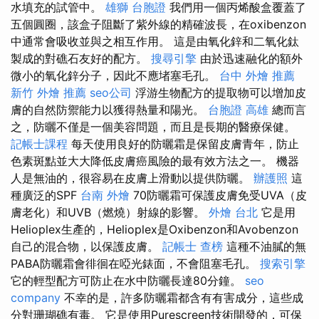
水填充的試管中。
雄獅 台胞證
我們用一個丙烯酸盒覆蓋了
五個圓圈，該盒子阻斷了紫外線的精確波長，在oxibenzon
中通常會吸收並與之相互作用。 這是由氧化鋅和二氧化鈦
製成的對礁石友好的配方。
搜尋引擎
由於迅速融化的額外
微小的氧化鋅分子，因此不應堵塞毛孔。
台中 外燴 推薦
新竹 外燴 推薦
seo公司
浮游生物配方的提取物可以增加皮
膚的自然防禦能力以獲得熱量和陽光。
台胞證 高雄
總而言
之，防曬不僅是一個美容問題，而且是長期的醫療保健。
記帳士課程
每天使用良好的防曬霜是保留皮膚青年，防止
色素斑點並大大降低皮膚癌風險的最有效方法之一。 機器
人是無油的，很容易在皮膚上滑動以提供防曬。
辦護照
這
種廣泛的SPF
台南 外燴
70防曬霜可保護皮膚免受UVA（皮
膚老化）和UVB（燃燒）射線的影響。
外燴 台北
它是用
Helioplex生產的，Helioplex是Oxibenzon和Avobenzon
自己的混合物，以保護皮膚。
記帳士 查榜
這種不油膩的無
PABA防曬霜會徘徊在啞光錶面，不會阻塞毛孔。
搜索引擎
它的輕型配方可防止在水中防曬長達80分鐘。
seo
company
不幸的是，許多防曬霜都含有有害成分，這些成
分對珊瑚礁有毒。 它是使用Purescreen技術開發的，可保