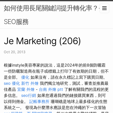
如何使用長尾關鍵詞提升轉化率？-
SEO服務
Je Marketing (206)
Oct 20, 2013
根據instyle美容專家的說法，這是2024年的前8個防曬霜
一些防曬製造商在瓶子或標籤上打印了有效期的日期，但不
是全部。
優化
如果沒有，請在永久標記上寫下購買日期。
seo 優化
新竹 外燴
我們獨立地研究，測試，審查並推薦最
佳產品
宜蘭 外燴
-
台南 外燴 ptt
了解有關我們的流程的更
多信息。
seo行銷
如果您通過我們的鏈接購買東西，則可
以得到佣金。
記帳事務所
珊瑚礁是地球上最多樣化的生態
系統之一。 發現為什麼潛水應該是您在沖繩的下一次冒險