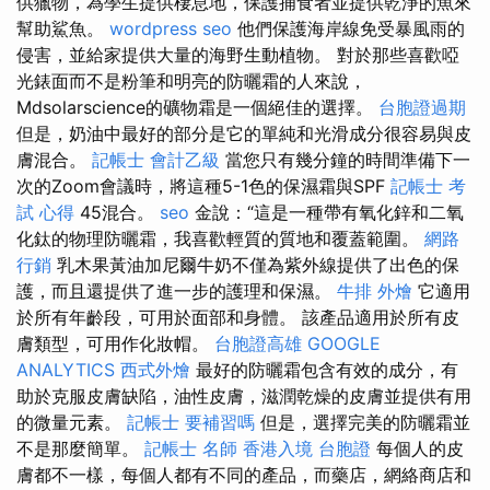
供獵物，為學生提供棲息地，保護捕食者並提供乾淨的魚來
幫助鯊魚。
wordpress seo
他們保護海岸線免受暴風雨的
侵害，並給家提供大量的海野生動植物。 對於那些喜歡啞
光錶面而不是粉筆和明亮的防曬霜的人來說，
Mdsolarscience的礦物霜是一個絕佳的選擇。
台胞證過期
但是，奶油中最好的部分是它的單純和光滑成分很容易與皮
膚混合。
記帳士 會計乙級
當您只有幾分鐘的時間準備下一
次的Zoom會議時，將這種5-1色的保濕霜與SPF
記帳士 考
試 心得
45混合。
seo
金說：“這是一種帶有氧化鋅和二氧
化鈦的物理防曬霜，我喜歡輕質的質地和覆蓋範圍。
網路
行銷
乳木果黃油加尼爾牛奶不僅為紫外線提供了出色的保
護，而且還提供了進一步的護理和保濕。
牛排 外燴
它適用
於所有年齡段，可用於面部和身體。 該產品適用於所有皮
膚類型，可用作化妝帽。
台胞證高雄
GOOGLE
ANALYTICS
西式外燴
最好的防曬霜包含有效的成分，有
助於克服皮膚缺陷，油性皮膚，滋潤乾燥的皮膚並提供有用
的微量元素。
記帳士 要補習嗎
但是，選擇完美的防曬霜並
不是那麼簡單。
記帳士 名師
香港入境 台胞證
每個人的皮
膚都不一樣，每個人都有不同的產品，而藥店，網絡商店和