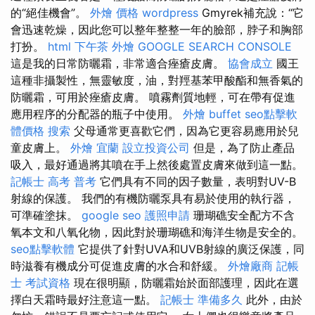
的“絕佳機會”。
外燴 價格
wordpress
Gmyrek補充說：“它
會迅速乾燥，因此您可以整年整整一年的臉部，脖子和胸部
打扮。
html
下午茶 外燴
GOOGLE SEARCH CONSOLE
這是我的日常防曬霜，非常適合痤瘡皮膚。
協會成立
國王
這種非攝製性，無靈敏度，油，對羥基苯甲酸酯和無香氣的
防曬霜，可用於痤瘡皮膚。 噴霧劑質地輕，可在帶有促進
應用程序的分配器的瓶子中使用。
外燴 buffet
seo點擊軟
體價格
搜索
父母通常更喜歡它們，因為它更容易應用於兒
童皮膚上。
外燴 宜蘭
設立投資公司
但是，為了防止產品
吸入，最好通過將其噴在手上然後處置皮膚來做到這一點。
記帳士 高考 普考
它們具有不同的因子數量，表明對UV-B
射線的保護。 我們的有機防曬泵具有易於使用的執行器，
可準確塗抹。
google seo
護照申請
珊瑚礁安全配方不含
氧本文和八氧化物，因此對於珊瑚礁和海洋生物是安全的。
seo點擊軟體
它提供了針對UVA和UVB射線的廣泛保護，同
時滋養有機成分可促進皮膚的水合和舒緩。
外燴廠商
記帳
士 考試資格
現在很明顯，防曬霜始於面部護理，因此在選
擇白天霜時最好注意這一點。
記帳士 準備多久
此外，由於