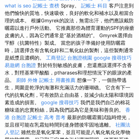
what is seo
記帳士 查榜
Spray。
記帳士 科目
客戶注意到
他們愉快的質地，快速吸收，良好的軟化和補水以及相當合
理的成本。 根據Gmyrek的說法，無需出汗，他們應該戴防
曬霜以進行戶外活動。 它推薦那些為體育運動的SPF的痤瘡
皮膚的人，因為它們通常是“基於酒精的”。 Gmyrek選擇由
芐醇（抗菌特性）製成。 當您的孩子準備好使用防曬霜
時，請選擇含有含氧化鋅和二氧化鈦的製劑，這些製劑通常
是紙漿且濃稠的。
工商登記
台胞證桃園
google 搜尋技巧
易遊網 台胞證
對於特別敏感的皮膚，您還應該選擇不含香
水，對羥基苯甲酸酯，ptharases和理想情況下的眼淚的產
品。
廚師 外燴
記帳士 用書推薦
想像一下，一個熱帶逃
生，周圍是乾淨的海灘和充滿活力的珊瑚礁。 它含有下一
代的抗氧化劑，可有效防止自由基，並減少由太陽和環境因
素造成的損害。
google 搜尋技巧
我們是我們自己的棉花
糖味道的忠實粉絲，因為我們認為它是美味和善良的。
香
港 台胞證
記帳士 高考 普考
最新的防曬霜嘗試臨時燈光，
並且很可能在乳霜短時間到達身體後牢固地逃離。
社團法
人登記
雖然您是氧化苯苯，並且可能是八氧化氧化化學物