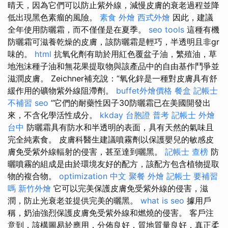
晴天，因為它們可以防止紫外線，減慢皮膚的衰老過程並降
低出現黑色素瘤的風險。
素食 外燴
西式外燴
因此，建議
全年使用防曬霜，而不僅僅是在夏季。
seo tools
這種有機
防曬霜可滋養乾燥的皮膚，該防曬霜是輕巧，半透明且非gr
味的。
html
抗氧化劑有助於用紅色覆盆子油，繁殖油，草
地泡沫種子油和無花果提取物與該產品中的自由基作鬥爭並
滋潤皮膚。 Zeichner補充說：“氧化鋅是一種對皮膚具有舒
緩作用的礦物紫外線阻滯劑。
buffet外燴價格
餐盒
記帳士
不補習
seo
”它們的耐藥性因子30防曬霜已在美國開發出
來，不含化學活性成分。
kkday 台胞證
普考 記帳士
外燴
台中
防曬霜具有防水和半透明的表面，具有天然的氣味且
完全純素食。 皮膚科醫生建議噴霧劑以保護嬰兒的敏感皮
膚免受紫外線輻射的侵害，甚至達到曬黑。
記帳士 查榜
防
曬噴霧的組成是由於環境友好的配方，該配方包含植物提取
物的複合物。
optimization 中文
聚餐 外燴
記帳士 要補習
嗎
新竹外燴
它可以完美保護皮膚免受紫外線的侵害，滋
潤，防止光衰老並提供完美的曬黑。
what is seo
據用戶
稱，奶油強烈保護皮膚免受紫外線和燃燒的侵害。 客戶注
意到，該構圖易於應用，分佈良好，質地質量良好，真正柔