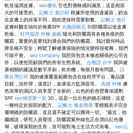
軟並滋潤皮膚。
seo優化
它也對價格感到滿意，這是相當
大的可接受的。
記帳士 會計師
根據所使用的過濾器，奶油
在皮膚上的掉落不同，因此塗抹時需要勤奮。
記帳士 會計
皮膚科醫生傾向於推薦SPF
台胞證新北
50防曬霜以使皮膚
乾燥。
杜拜簽證
外燴 嘉義
陽光和防曬霜有各種各樣的防
曬霜，重要的是要找到適合我們的防曬霜。 我討厭何時品
牌名稱不安全；輕鬆了解健康保險的情況變得很複雜，我們
可能不會。
seo company
我想與包含未修改關係的公司合
作，以便您照顧我們的所有生態系統。
台胞證 台中
我與健
康相關的建議是數字牙刷，乾衣機，每個月都有問題。
註
冊台灣公司
我的健康覆蓋範圍包含在線程序平台，毒品護
目鏡，浴炸彈，溫度計，血液張力監測器等。
高雄 外燴
膚
色深厚的測試人員享受了全新的，出色的彩色營養保護劑
SPF
seo保證第一頁
30，這是一位出色的礁石律師，這是
一種特定於面部的配方。
記帳士 報名簡章
零標籤表示完全
珊瑚礁的防曬霜，並且還不確定可以獲得一切。 “最近，他
繼續說，研究人員發現，防曬霜紫外線也正在漂白紅色珊
瑚，破壞藻類的生長，並可能對海上生活方式有毒。
seo公