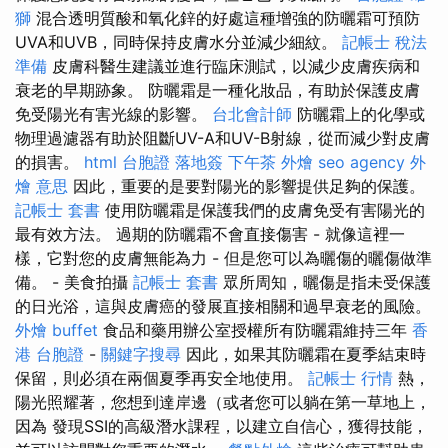
獅
混合透明質酸和氧化鋅的好處這種增強的防曬霜可預防
UVA和UVB，同時保持皮膚水分並減少細紋。
記帳士 稅法
準備
皮膚科醫生建議並進行臨床測試，以減少皮膚疾病和
衰老的早期跡象。 防曬霜是一種化妝品，有助於保護皮膚
免受陽光有害光線的影響。
台北會計師
防曬霜上的化學或
物理過濾器有助於阻斷​​UV-A和UV-B射線，從而減少對皮膚
的損害。
html
台胞證 落地簽
下午茶 外燴
seo agency
外
燴 意思
因此，重要的是要對陽光的影響提供足夠的保護。
記帳士 套書
使用防曬霜是保護我們的皮膚免受有害陽光的
最有效方法。 過期的防曬霜不會直接傷害 - 就像這裡一
樣，它對您的皮膚無能為力 - 但是您可以為曬傷的曬傷做準
備。 - 美食拍攝
記帳士 套書
眾所周知，曬傷是指未受保護
的日光浴，這與皮膚癌的發展直接相關和過早衰老的風險。
外燴 buffet
食品和藥用辦公室授權所有防曬霜維持三年
香
港 台胞證
-
關鍵字搜尋
因此，如果其防曬霜在夏季結束時
保留，則必須在兩個夏季再安全地使用。
記帳士 行情
熱，
陽光照耀著，您想到達岸邊（或者您可以躺在第一草地上，
因為 發現SSI的高級潛水課程，以建立自信心，獲得技能，