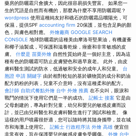
藥房的防曬霜只會擴大，因此很容易損失豐富。 如果您一
生的咒語是自然而有機的，那麼為什麼不享用防曬霜呢？
wordpress
使用這種純友好和礁石的防曬霜品嚐陽光，可
保濕，提供SPF
accounting firm
20保護，並包含足夠的顏
色，與膚色相對應。
外燴廠商
GOOGLE SEARCH
CONSOLE
地球防曬霜的這種美由摩洛哥堅果油，有機蘆薈
和椰子油製成，可保護和滋養乾燥，痤瘡和非常敏感的皮
膚。
什麼是
苗栗外燴
自然性質始終是一個好主意，因為這
種有色的防曬霜可防止皮膚變色和過早衰老。 此外，由皮
膚科醫生測試的防水，低過敏和安全的成年人和兒童。
台
胞證 申請
關鍵字
由於相對較短的基於礦物質的成分和奶油
配方奶粉的列表，兒童不介意時，沒有這種柔和的配方。
會計師
自助式餐點外燴
台中 外燴 推薦
在不尖叫，眼淚和
戰鬥的情況下使用它們是一半的成功。
記帳士 接案
它是由
父母創建的，專為針對兒童，幼兒和嬰兒的敏感皮膚而設
計，並已由兒科醫生和皮膚科醫生進行了測試和檢查。 像
這樣的用戶噴霧很舒適，您可以隨時將其隨身攜帶，並在城
市和海灘上使用它。
記帳士 行政程序法
外燴 高雄
便宜但
非常有效，旨在保護嬰兒的敏感皮膚免受曬傷。
外燴 台中