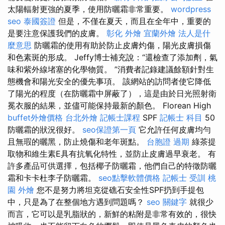
太陽輻射更強的夏季，使用防曬霜非常重要。
wordpress
seo
泰國簽證
但是，不僅在夏天，而且在全年中，重要的
是要注意保護我們的皮膚。
彰化 外燴
宜蘭外燴
法人是什
麼意思
防曬霜的使用有助於防止皮膚灼傷，陽光皮膚損傷
和色素斑的形成。 Jeffy博士補充說：“還檢查了添加劑，氣
味和紫外線堵塞的化學物質。 ”消費者記錄建議餘額針對生
態機會和陽光安全的優先事項。 該網站的訪問者使它降低
了陽光的程度（在防曬霜中屏蔽了），這是由於日光照射衛
冕衣服的結果，並儘可能保持最新的顏色。 Florean High
buffet外燴價格
台北外燴
記帳士課程
SPF
記帳士 科目
50
防曬霜的狀況很好。
seo保證第一頁
它允許任何皮膚均勻
且無瑕的曬黑，防止燒傷和老年斑點。
台胞證 過期
綠茶提
取物和維生素E具有抗氧化特性，並防止皮膚過早衰老。 有
許多產品可供選擇，包括椰子防曬霜，他們自己的特徵防曬
霜和卡卡杜李子防曬霜。
seo點擊軟體價格
記帳士 受訓
桃
園 外燴
您不是努力將坦克從礁石安全性SPF扔到手提包
中，只是為了在整個地方遇到問題嗎？
seo 關鍵字
就很少
而言，它可以是乳脂狀的，新鮮的粘附是非常有效的，很快