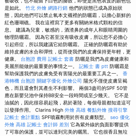
被吸收，也不能留下白色的擲骰，即使是黑色表皮的顏色也
是如此。
竹北 外燴
網路行銷
他們的狀態已成為原始狀
態，因此他們可以禁止氧本文襯裡的防曬霜，以擔心新鮮的
紅色珊瑚礁。 我在這裡寫了更多有關納米格式顆粒的信
息。 建議為兒童，敏感的，酒渣鼻的成年人和眼睛周圍的
物理防曬霜。 因為它甚至沒有吸收皮膚，所以您不必擔心
引起癌症，所以我建議它給防曬霜。 正確的防曬霜有助於
維持皮膚的水合和彈性，從而使我們的皮膚保持更年輕，更
健康。
台胞證 費用
記帳士 套書
防曬是我們為皮膚健康和
美麗所能做的最重要的事情之一。
記帳士 書 ptt
防曬霜是
幫助保護我們的皮膚免受有害陽光的最重要工具之一。
香
港轉機 台胞證
關鍵字優化
外燴公司
陽光不僅使皮膚呈褐
色，而且還會對其產生不利影響。 兩個3盎司的SPF 50管
應在新嬰兒池中保持BB安全一段時間或至少幾天。 它不是
油膩的，因此很容易起飛，易於著陸，每個母親都知道這可
以發揮作用。 Clarins High
外燴 高雄
餐點外燴
搜尋引擎
記帳士 會計重點
SPF噴霧劑用於所有皮膚類型。
seo 優化
外燴 高雄
記帳士 會計師 差別
它為紫外線的負面影響提供
了可靠的保護，並可以達到完美的曬黑。 它也很香且無垃