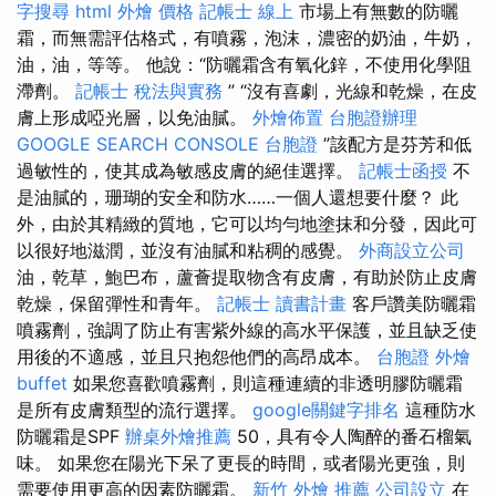
字搜尋
html
外燴 價格
記帳士 線上
市場上有無數的防曬
霜，而無需評估格式，有噴霧，泡沫，濃密的奶油，牛奶，
油，油，等等。 他說：“防曬霜含有氧化鋅，不使用化學阻
滯劑。
記帳士 稅法與實務
” “沒有喜劇，光線和乾燥，在皮
膚上形成啞光層，以免油膩。
外燴佈置
台胞證辦理
GOOGLE SEARCH CONSOLE
台胞證
”該配方是芬芳和低
過敏性的，使其成為敏感皮膚的絕佳選擇。
記帳士函授
不
是油膩的，珊瑚的安全和防水……一個人還想要什麼？ 此
外，由於其精緻的質地，它可以均勻地塗抹和分發，因此可
以很好地滋潤，並沒有油膩和粘稠的感覺。
外商設立公司
油，乾草，鮑巴布，蘆薈提取物含有皮膚，有助於防止皮膚
乾燥，保留彈性和青年。
記帳士 讀書計畫
客戶讚美防曬霜
噴霧劑，強調了防止有害紫外線的高水平保護，並且缺乏使
用後的不適感，並且只抱怨他們的高昂成本。
台胞證
外燴
buffet
如果您喜歡噴霧劑，則這種連續的非透明膠防曬霜
是所有皮膚類型的流行選擇。
google關鍵字排名
這種防水
防曬霜是SPF
辦桌外燴推薦
50，具有令人陶醉的番石榴氣
味。 如果您在陽光下呆了更長的時間，或者陽光更強，則
需要使用更高的因素防曬霜。
新竹 外燴 推薦
公司設立
在