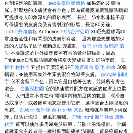
化劑浸泡的防曬霜。
seo點擊軟體價格
如果您的皮膚油
膩，那麼您的皮膚就會有金色，因為這種麥克斯乳膠防曬霜
可提供令人印象深刻的磨砂表面。 長期，防水和非梳子原
可保護您的皮膚免受有害射線的影響，長達80分鐘。
buffet外燴價格
Anthelios
申請台灣公司
XL啞光凝膠霜非
常適合油性和有問題的皮膚所有者。 還為那些想要增加保
護的人提供了因子運動運動防曬霜。
台中 外燴
台胞證 遺
失
不要讓您的戶外娛樂覆蓋有害的紫外線輻射，因為
Thinksun日常臉防曬霜會將夏天變成皮膚友好的季節。
記
帳士 稅務士
它提供了廣泛的SPF
陸資來台
彰化 外燴
30防
曬霜，並使用富集維生素的混合物滋養皮膚。
google 關鍵
字
它不會留下白色，因為它是自然著色的，並與所有膚色
混合。
台胞證桃園
它的快速攪拌配方在敏感的皮膚上也柔
和。 人們通常不會在時間間隔內施加足夠的數量，潤滑自
己或孩子，或者簡單地忘記使用它們，選擇適合太陽強度的
乳霜。
記帳士 會計師
台中 外燴 茶點
珊瑚礁為海岸提供保
護，以防止海浪，颶風和海嘯。
記帳
html
新竹外燴
護照
代辦
這可以使許多房屋免於破壞，並防止沿海侵蝕。 金稱
這種素食主義者是一種殘酷而防礁的防曬霜，這是痤瘡皮膚