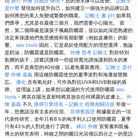
功
新竹 外燴
台胞證 辦理
- 您的潛水隊可以改變。
記帳士
是什麼
發現如何提升自己，如何建立一個強大的品牌以及
如何將您的美人魚變成繁榮的職業。
記帳士 書 ptt
如果我
們懷孕，尤其是在最後三個月，我們需要小心陽光。 當
然，第二個障礙是讓孩子佩戴防曬霜，並以如此深思熟慮的
決定來保護他們免受燃燒和長期影響（例如皮膚癌）的影
響。
seo tools
因此，它是易於使用配方的理想選擇，無論
是奶油，防曬霜還是防曬霜。
外燴
普考 記帳士
對於特別
骯髒的孩子，請嘗試獲得一些提供寬光譜保護和防水的東
西，而不是典型的40分鐘，以避免重新應用。
記帳士 是什
麼
外燴 嘉義
用這種防曬霜使您的夏季派對和海灘遊覽難
忘。
優化
含有氧化鋅，可作為對抗UVA和UVB射線的盾
牌。 從理論上講，如果您以建議的方式使用防曬霜
seo
tools
- 將其在陽光直射時將其放在任何裸露的皮膚上。
外
燴 嘉義
不久
搜尋引擎排名
-
記帳士 稅務相關法規
年復一
年，您應該沒有太多的住宿。
菲律賓簽證
根據最近的一項
代表性研究，全年只有8％的匈牙利人口使用防曬霜，夏季
只有43％的人對此進行了調查。
林口 外燴
宣誓書和凱倫
博士的研究表明，時鐘之間的曬日光浴僅以四分之一的受訪