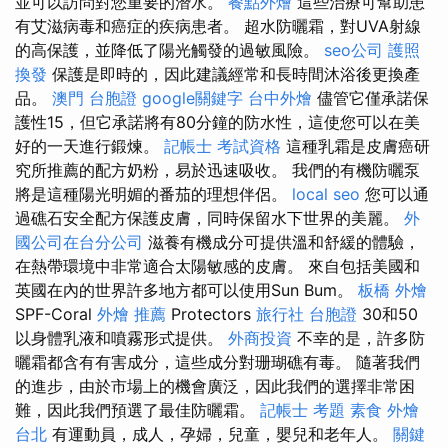
並可以訪問對您重要的潛水。
餐點外燴
這些治療可幫助患
有艾滋病毒和癌症的疾病患者。 超水防曬霜，對UVA射線
的高保護，並降低了陽光觸發的過敏風險。
seo公司
護照
換發
保護是即時的，因此建議經常和長時間沐浴後更換產
品。
澳門 台胞證
google關鍵字
台中外燴
儘管它僅承諾保
護性15，但它承諾將有80分鐘的防水性，這使您可以在美
好的一天進行鍛煉。
記帳士 考試資格
這種乳霜是皮膚癌研
究所推薦的配方奶粉，易於迅速吸收。 我們的有機防曬泵
將是這種陽光明媚的番茄的理想伴侶。
local seo
您可以通
過礁石安全配方保護皮膚，同時保留水下世界的美麗。
外
國公司在台分公司
滋養有機成分可提供溫和舒緩的體驗，
在熱帶環境中非常適合太陽敏感的皮膚。 來自包括美國和
英國在內的世界許多地方都可以使用Sun Bum。
板橋 外燴
SPF-Coral
外燴 推薦
Protectors
旅行社 台胞證
30和50
以身體乳液和噴霧形式提供。
外商投資
不幸的是，許多防
曬霜都含有有害成分，這些成分對珊瑚礁有毒。 隨著我們
的進步，由於市場上的機會廣泛，因此我們的選擇非常困
難，因此我們預選了最佳防曬霜。
記帳士 考題
素食 外燴
台北
有運動員，成人，孕婦，兒童，嬰兒和老年人。
關鍵