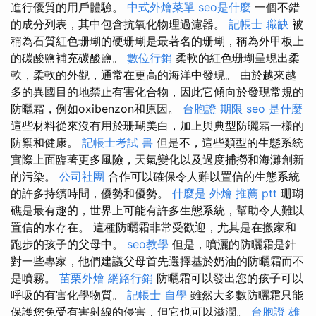
進行優質的用戶體驗。
中式外燴菜單
seo是什麼
一個不錯
的成分列表，其中包含抗氧化物理過濾器。
記帳士 職缺
被
稱為石質紅色珊瑚的硬珊瑚是最著名的珊瑚，稱為外甲板上
的碳酸鹽補充碳酸鹽。
數位行銷
柔軟的紅色珊瑚呈現出柔
軟，柔軟的外觀，通常在更高的海洋中發現。 由於越來越
多的異國目的地禁止有害化合物，因此它傾向於發現常規的
防曬霜，例如oxibenzon和原因。
台胞證 期限
seo 是什麼
這些材料從來沒有用於珊瑚美白，加上與典型防曬霜一樣的
防禦和健康。
記帳士考試 書
但是不，這些類型的生態系統
實際上面臨著更多風險，天氣變化以及過度捕撈和海灘創新
的污染。
公司社團
合作可以確保令人難以置信的生態系統
的許多持續時間，優勢和優勢。
什麼是
外燴 推薦 ptt
珊瑚
礁是最有趣的，世界上可能有許多生態系統，幫助令人難以
置信的水存在。 這種防曬霜非常受歡迎，尤其是在搬家和
跑步的孩子的父母中。
seo教學
但是，噴灑的防曬霜是針
對一些專家，他們建議父母首先選擇基於奶油的防曬霜而不
是噴霧。
苗栗外燴
網路行銷
防曬霜可以發出您的孩子可以
呼吸的有害化學物質。
記帳士 自學
雖然大多數防曬霜只能
保護您免受有害射線的侵害，但它也可以滋潤。
台胞證 雄