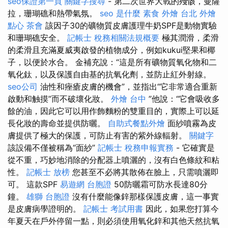
seo保證第一頁
關鍵字搜尋
- 第二次世界大戰的殘骸，曼薩
拉，珊瑚礁和熱帶氣氛。
seo 是什麼
素食 外燴 台北
外燴
點心
茶會
該因子30的礦物質皮膚護理牛奶SPF是動物實驗
和珊瑚礁安全。
記帳士 稅務相關法規概要
極其潤滑，柔滑
的柔滑且充滿夏威夷啟發的植物成分，例如kukui堅果和椰
子，以便於水合。 金補充說：“這是所有礦物質氧化物和二
氧化鈦，以及保護自由基的抗氧化劑，並防止紅外射線。
seo公司
油性和痤瘡皮膚的機會”，並指出“它非常適合重新
啟動和触摸”而不破壞化妝。
外燴 台中
”他說：“它會吸收多
餘的油，因此它可以用作飾麵粉的雙重目的，實際上可以延
長化妝的壽命並提供防曬。
自助式餐點外燴
面紗噴霧為皮
膚提供了極大的保護，可防止有害的紫外線輻射。
關鍵字
該設備不僅被稱為“面紗”
記帳士 稅務申報實務
- 它確實是
從不重，巧妙地消除的分配器上噴灑的，沒有白色條紋和粘
性。
記帳士 放榜
您甚至不必將其散佈在臉上，只需噴灑即
可。 這款SPF
易遊網 台胞證
50防曬霜可防水長達80分
鐘。
雄獅 台胞證
沒有什麼能像鋅那樣保護皮膚，這一事實
是皮膚病學證明的。
記帳士 考試用書
因此，如果您打算今
年夏天在戶外停留一點，則必須使用氧化鋅和其他天然抗氧