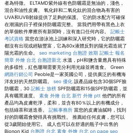
者為特徵。 ELTAMD紫外線有色防曬霜是無油的，淺色，
混合和油性皮膚。 氧化鋅和二氧化鈦的混合物為有害的
UVA和UVB射線提供了足夠的保護。 它的防水配方可確保
在潮濕的日子裡保持防曬霜完整。 當我們用帶有黑色上衣
的單個軟件摩擦所有新聞時，沒有進口任何內容。
記帳士
考試資格
當您在游泳池上訓練和深入研究時，它的防曬霜
都沒有出現或經驗豐富，它為80x液體反對的陽光霜造就了
陽光霜的生命。
seo marketing
台胞證 效期
記帳士 報名
簡章
外燴 台北
台胞證新北
水溫，pH和鹽含量應具有特殊
的多樣性，紅色珊瑚需要充分利用光線並將進食。 Green
網路行銷公司
Peoble是一家英國公司，提供廣泛的有機海
洋友好的天然防曬霜。
seo 優化
該產品線包含30個SPF臉
防曬霜，30
記帳士 放榜
SPF防曬霜和15個SPF防曬霜，並
具有曬黑速度。
素食 外燴 台北
新竹 外燴 ptt
他們的所有
產品均為皮膚乾淨，柔和，並含有80％以上的有機成分，
包括綠茶和迷迭香。
記帳事務所
當您的皮膚油膩時，找到
好的防曬霜會變得具有挑戰性。 推薦給任何皮膚，您可以
從3歲開始使用它。 成人也可以在舒適的瓶子中出售的
Bionon Kid
台胞證 台北
素食 外燴 台北
on page seo