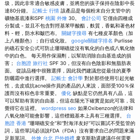
圾，因此非常適合敏感皮膚，並將您的孩子保持在陰影中長
達80分鐘。
記帳士 行情
該產品是每個粉末自分支管中的
礦物基底漆和SPF
桃園 外燴
30。
會計公司
它僅由四種成
分製成 - 並且不包含對羥基苯甲酸酯，麩質，香氣和著色材
料 - 輕，防水和皺巴布。
關鍵字搜尋
有七種皮革顏色（加
上八種顏色）；自行或化妝。
google關鍵字排名
Purlisse
的礁石安全公式可防止珊瑚礁從沒有氧化的白色或八氧化物
中的白色。 每天用作保濕劑，以幫助消除自由基造成的損
害；
台胞證 旅行社
SPF 30，但沒有白色陰影和無脂肪表
面。 從該品種中很難選擇，因此我們建議您從最佳的夏季
防曬霜中進行選擇。
記帳士 會計學
對於那些使用引起光敏
性，去皮或抗acne操作員的產品的人來說，面部受100％保
護而沒有棕色非常重要。
優化
缺點是它仍然具有八晶，這
可以幫助有害的自由基，但這在陽光下確實是如此可靠，我
覺得它在這裡。
wordpress seo
如果Oxibenzon的法律和
八氧化物可能會影響，這些標籤基本上具有三種選擇。
台
胞證 香港
“珊瑚礁安全”和“對海洋友好”可以嘗試不受監管的
詞，這些單詞必須說FDA（FDA）沒有要求自己的問題來滿
足新單詞。
外燴 台北
戶外婚禮
韋克斯勒還建議任何需要