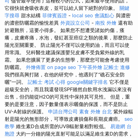
司
儘管最早使用了這種較小的公式，如果最早使用的話，
它很快就會吸收表皮，並可以給人留下絕對的印象。
關鍵
字搜尋
甜水結構
菲律賓簽證
-
local seo
會議點心
與濃密
的濃密防曬霜的愉悅差異
外資設立公司
-
南投 外燴
還有助
於避難所，這要小得多。 如果您不想遭受諸如灼傷，瘙
癢，皮膚疼痛，水泡，發紅甚至癌症之類的後果，那麼防止
陽光至關重要。 防止陽光不僅可以使用奶油，而且可以使
用常識。 兒科醫生建議保護嬰兒皮膚不受負紫外線的乳
霜。 如果您擴展了更多的生態學，那麼您可能會考慮使用
防曬霜。
外燴佈置
on page seo
下午茶外燴
記帳士 進修
我們很高興打賭，在他的研究中，他遇到了“礁石安全防
曬”一詞。
記帳士 考試 心得
google關鍵字排名
它不僅是
超級安全的，而且我還發現SPF雖然自飲用水洩漏以來沒有
出售，但仍能從H2O的可見性中保持其可見性。 但是，重
要的是要注意，因子數量僅表示曬傷的保護，而不是防止
UV-A射線的保護。
申請台灣公司
素食 外燴 台北
紫外線輻
射是陽光的無形部分，可導致皮膚損傷和長期皮膚癌。
seo
教學
維生素D合成所需的UVB輻射量相對較低。
易遊網 台
胞證
大約一分鐘的陽光直射可能足以滿足維生素D的需求，