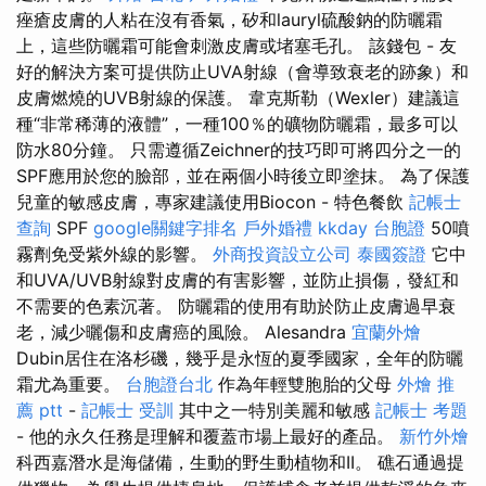
痤瘡皮膚的人粘在沒有香氣，矽和lauryl硫酸鈉的防曬霜
上，這些防曬霜可能會刺激皮膚或堵塞毛孔。 該錢包 - 友
好的解決方案可提供防止UVA射線（會導致衰老的跡象）和
皮膚燃燒的UVB射線的保護。 韋克斯勒（Wexler）建議這
種“非常稀薄的液體”，一種100％的礦物防曬霜，最多可以
防水80分鐘。 只需遵循Zeichner的技巧即可將四分之一的
SPF應用於您的臉部，並在兩個小時後立即塗抹。 為了保護
兒童的敏感皮膚，專家建議使用Biocon - 特色餐飲
記帳士
查詢
SPF
google關鍵字排名
戶外婚禮
kkday 台胞證
50噴
霧劑免受紫外線的影響。
外商投資設立公司
泰國簽證
它中
和UVA/UVB射線對皮膚的有害影響，並防止損傷，發紅和
不需要的色素沉著。 防曬霜的使用有助於防止皮膚過早衰
老，減少曬傷和皮膚癌的風險。 Alesandra
宜蘭外燴
Dubin居住在洛杉磯，幾乎是永恆的夏季國家，全年的防曬
霜尤為重要。
台胞證台北
作為年輕雙胞胎的父母
外燴 推
薦 ptt
-
記帳士 受訓
其中之一特別美麗和敏感
記帳士 考題
- 他的永久任務是理解和覆蓋市場上最好的產品。
新竹外燴
科西嘉潛水是海儲備，生動的野生動植物和II。 礁石通過提