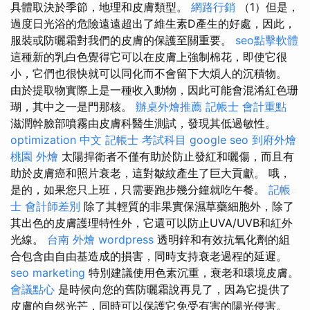
具體取決於季節，地理和皮膚類型。
網路行銷
（1）但是，
過度日光浴的危險遠遠超出了維生素D產生的好處，因此，
服裝或防曬霜對我們的皮膚的保護至關重要。
seo點擊軟體
這種新的乳白色覺得它可以在皮膚上強制棉花，即使它很
小，它們也很快就可以同化而不會留下大煩人的沉積物。
由於提取物實際上是一種收入動物，因此可能會混淆紅色珊
瑚，其中之一是門那核。
辦桌外燴推薦
記帳士 會計重點
滋潤幹臉部噴霧由皮膚科醫生測試，發現其低過敏性。
optimization 中文
記帳士 考試科目
google seo
到府外燴
桃園 外燴
太陽捍衛者不僅有助於防止發紅和曬傷，而且有
助於皮膚癌和照片衰老，這對皺紋產生了巨大貢獻。 哦，
是的，如果您只上班，只需要跑步幾分鐘就吃午餐。
記帳
士 會計師差別
除了其輕質的非果實保濕草藥細胞外，除了
其出色的皮膚護理特性外，它還可以防止UVA/UVB和紅外
光線。
台南 外燴
wordpress
透明鋅和有效抗氧化劑的組
合包含由自由基造成的損害，同時支持衰老過程的延遲。
seo marketing
特別建議使用色素沉重，衰老和環境皮膚。
會議點心
是時候向您的舊防曬霜說再見了，因為它提供了
皮膚的自然光芒，同時可以保護它免受有害的陽光侵害。