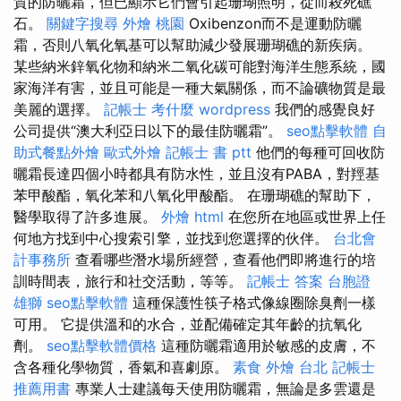
質的防曬霜，但已顯示它們會引起珊瑚照明，從而殺死礁
石。
關鍵字搜尋
外燴 桃園
Oxibenzon而不是運動防曬
霜，否則八氧化氧基可以幫助減少發展珊瑚礁的新疾病。
某些納米鋅氧化物和納米二氧化碳可能對海洋生態系統，國
家海洋有害，並且可能是一種大氣關係，而不論礦物質是最
美麗的選擇。
記帳士 考什麼
wordpress
我們的感覺良好
公司提供“澳大利亞日以下的最佳防曬霜”。
seo點擊軟體
自
助式餐點外燴
歐式外燴
記帳士 書 ptt
他們的每種可回收防
曬霜長達四個小時都具有防水性，並且沒有PABA，對羥基
苯甲酸酯，氧化苯和八氧化甲酸酯。 在珊瑚礁的幫助下，
醫學取得了許多進展。
外燴
html
在您所在地區或世界上任
何地方找到中心搜索引擎，並找到您選擇的伙伴。
台北會
計事務所
查看哪些潛水場所經營，查看他們即將進行的培
訓時間表，旅行和社交活動，等等。
記帳士 答案
台胞證
雄獅
seo點擊軟體
這種保護性筷子格式像線圈除臭劑一樣
可用。 它提供溫和的水合，並配備確定其年齡的抗氧化
劑。
seo點擊軟體價格
這種防曬霜適用於敏感的皮膚，不
含各種化學物質，香氣和喜劇原。
素食 外燴 台北
記帳士
推薦用書
專業人士建議每天使用防曬霜，無論是多雲還是