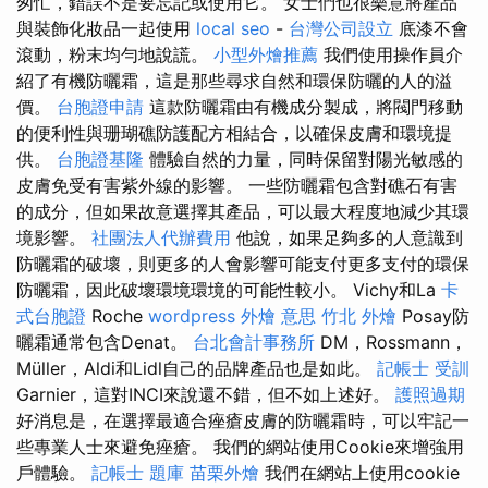
匆忙，錯誤不是要忘記或使用它。 女士們也很樂意將產品
與裝飾化妝品一起使用
local seo
-
台灣公司設立
底漆不會
滾動，粉末均勻地說謊。
小型外燴推薦
我們使用操作員介
紹了有機防曬霜，這是那些尋求自然和環保防曬的人的溢
價。
台胞證申請
這款防曬霜由有機成分製成，將閥門移動
的便利性與珊瑚礁防護配方相結合，以確保皮膚和環境提
供。
台胞證基隆
體驗自然的力量，同時保留對陽光敏感的
皮膚免受有害紫外線的影響。 一些防曬霜包含對礁石有害
的成分，但如果故意選擇其產品，可以最大程度地減少其環
境影響。
社團法人代辦費用
他說，如果足夠多的人意識到
防曬霜的破壞，則更多的人會影響可能支付更多支付的環保
防曬霜，因此破壞環境環境的可能性較小。 Vichy和La
卡
式台胞證
Roche
wordpress
外燴 意思
竹北 外燴
Posay防
曬霜通常包含Denat。
台北會計事務所
DM，Rossmann，
Müller，Aldi和Lidl自己的品牌產品也是如此。
記帳士 受訓
Garnier，這對INCI來說還不錯，但不如上述好。
護照過期
好消息是，在選擇最適合痤瘡皮膚的防曬霜時，可以牢記一
些專業人士來避免痤瘡。 我們的網站使用Cookie來增強用
戶體驗。
記帳士 題庫
苗栗外燴
我們在網站上使用cookie