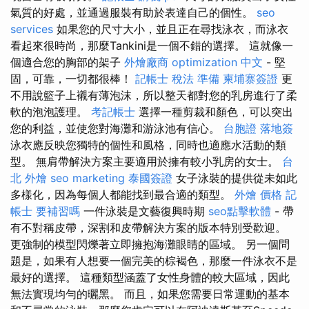
氣質的好處，並通過服裝有助於表達自己的個性。
seo
services
如果您的尺寸大小，並且正在尋找泳衣，而泳衣
看起來很時尚，那麼Tankini是一個不錯的選擇。 這就像一
個適合您的胸部的架子
外燴廠商
optimization 中文
- 堅
固，可靠，一切都很棒！
記帳士 稅法 準備
柬埔寨簽證
更
不用說籃子上襯有薄泡沫，所以整天都對您的乳房進行了柔
軟的泡泡護理。
考記帳士
選擇一種剪裁和顏色，可以突出
您的利益，並使您對海灘和游泳池有信心。
台胞證 落地簽
泳衣應反映您獨特的個性和風格，同時也適應水活動的類
型。 無肩帶解決方案主要適用於擁有較小乳房的女士。
台
北 外燴
seo marketing
泰國簽證
女子泳裝的提供從未如此
多樣化，因為每個人都能找到最合適的類型。
外燴 價格
記
帳士 要補習嗎
一件泳裝是文藝復興時期
seo點擊軟體
- 帶
有不對稱皮帶，深割和皮帶解決方案的版本特別受歡迎。
更強制的模型閃爍著立即擁抱海灘眼睛的區域。 另一個問
題是，如果有人想要一個完美的棕褐色，那麼一件泳衣不是
最好的選擇。 這種類型涵蓋了女性身體的較大區域，因此
無法實現均勻的曬黑。 而且，如果您需要日常運動的基本