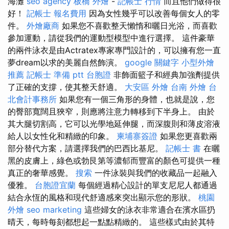
海灘
seo agency
板橋 外燴
-
記帳士 行情
而且他們做得很
好！
記帳士 報名費用
因為女性幾乎可以改善每個女人的零
件。
外燴廠商
如果您不喜歡整天懶惰和曬日光浴，而喜歡
參加運動，請從我們的運動型模型中進行選擇。 這件豪華
的兩件泳衣是由Actratex專家專門設計的，可以擁有您一直
夢dream以求的美麗自然飾演。
google 關鍵字
小型外燴
推薦
記帳士 準備 ptt
台胞證
非飾面籃子和經典加強劑提供
了正確的支撐，使其整天舒適。
大安區 外燴
台南 外燴
台
北會計事務所
如果您有一個三角形的身體，也就是說，您
的臀部寬闊且狹窄，則應將注意力轉移到下半身上。 由於
其大腿切割高，它可以光學地延伸腿，而深腹則和薄皮溶液
給人以女性化和精緻的印象。
柬埔寨簽證
如果您更喜歡兩
部分替代方案，請選擇我們的巴西比基尼。
記帳士 書
在曬
黑的皮膚上，綠色或勃艮第等濃郁而豐富的顏色可提供一種
真正的奢華感覺。
搜索
一件泳裝與我們的收藏品一起融入
優雅。
台胞證宜蘭
每個經過精心設計的單支尼尼人都通過
結合永恆的風格和現代舒適感來突出顯示您的形狀。
桃園
外燴
seo marketing
這些婦女的泳衣非常適合在濱水區扔
晴天，每時每刻都想起一點點精緻的。 這些樣式由於其特