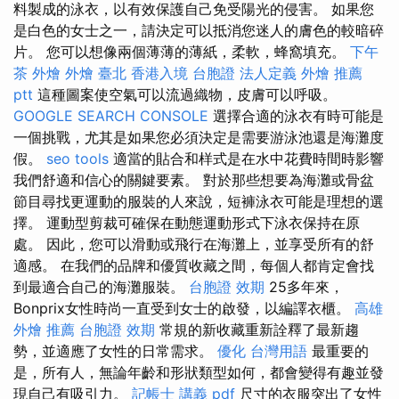
料製成的泳衣，以有效保護自己免受陽光的侵害。 如果您
是白色的女士之一，請決定可以抵消您迷人的膚色的較暗碎
片。 您可以想像兩個薄薄的薄紙，柔軟，蜂窩填充。
下午
茶 外燴
外燴 臺北
香港入境 台胞證
法人定義
外燴 推薦
ptt
這種圖案使空氣可以流過織物，皮膚可以呼吸。
GOOGLE SEARCH CONSOLE
選擇合適的泳衣有時可能是
一個挑戰，尤其是如果您必須決定是需要游泳池還是海灘度
假。
seo tools
適當的貼合和样式是在水中花費時間時影響
我們舒適和信心的關鍵要素。 對於那些想要為海灘或骨盆
節目尋找更運動的服裝​​的人來說，短褲泳衣可能是理想的選
擇。 運動型剪裁可確保在動態運動形式下泳衣保持在原
處。 因此，您可以滑動或飛行在海灘上，並享受所有的舒
適感。 在我們的品牌和優質收藏之間，每個人都肯定會找
到最適合自己的海灘服裝。
台胞證 效期
25多年來，
Bonprix女性時尚一直受到女士的啟發，以編譯衣櫃。
高雄
外燴 推薦
台胞證 效期
常規的新收藏重新詮釋了最新趨
勢，並適應了女性的日常需求。
優化 台灣用語
最重要的
是，所有人，無論年齡和形狀類型如何，都會變得有趣並發
現自己有吸引力。
記帳士 講義 pdf
尺寸的衣服突出了女性