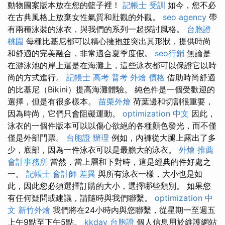
動物圖案版本放在您的籃子裡！
記帳士 受訓
如今，您不必
在古典風格上放棄女性氣質和壯觀的外觀。
seo agency
帶
有兩種泳裝的泳衣，與我們的系列一起探討風格。
台胞證
桃園
每種比基尼都可以精心擁抱並突出其形狀，提供時尚
和舒適的完美融合，非常適合夏季度假。
seo行銷
無論是
在游泳池的岸上還是在海灘上，這些泳衣都可以保證它以時
尚的方式進行。
記帳士 高考 普考
外燴 價格
借助時尚舒適
的比基尼（Bikini）提高海灘體驗。 純色件是一個受歡迎的
選擇，但是有很多樣本。
苗栗外燴
荷葉邊和切割很重要，
因為時尚，它們只會阻礙運動。
optimization 中文
因此，
泳衣的一個件版本可以以傷心欲絕的各種顏色發光，而不僅
僅是外部門票。
台胞證 辦理
例如，內褲從大腿上露出了多
少，底部，因為一件泳衣可以是最膽大的泳衣。
外燴 推薦
會計事務所
當然，當上層和下對時，這是經典的件好處之
一。
記帳士 會計師 差異
與所有泳衣一樣，大小也是如
此，因此您必須選擇訂購的大小，選擇哪些類別。 如果您
有任何疑問或建議，請隨時與我們聯繫。
optimization 中
文
新竹外燴
我們將在24小時內與您聯繫，從星期一至週五
上午9點至下午5點。
kkday 台胞證
個人信息用於維護網站