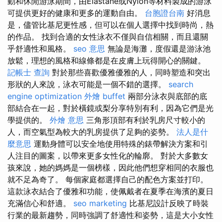
動和休閒游泳期間，由Elastane或Nylon等材料製成的游泳
可提供更好的健康和更多的運動自由。
台胞證台南
好消息
是，儘管比基尼更性感，但可以在個人選擇中找到時尚，熱
的作品。 找到合適的女性泳衣不僅與自信相關，而且還關
乎舒適性和風格。
seo 意思
無論是海灘，度假還是游泳池
放鬆，理想的風格和線條都是在皮膚上玩得開心的關鍵。
記帳士 查詢
對於那些喜歡優雅優雅的人，同時塑造和突出
形狀的人來說，泳衣可能是一個不錯的選擇。
search
engine optimization
外燴 buffet
兩部分泳衣與底部的底
部結合在一起，對於橫鏡或梨分享特別有利，因為它們是光
學提供的。
外燴 意思
三角形頂部有利於乳房尺寸較小的
人，而空氣型為較大的乳房提供了足夠的姿勢。
法人是什
麼意思
運動身體可以安全地使用特殊的錶帶解決方案和引
人注目的圖案，以帶來更多女性化的輪廓。 對於大多數女
孩來說，她的媽媽是一個榜樣，因此他們想穿相同的衣服也
就不足為奇了。 每個家庭都選擇自己的配色方案並打印。
這款泳衣結合了優雅和功能，使佩戴者在夏季在海濱的夏日
充滿信心和舒適。
seo marketing
比基尼設計反映了時裝
行業的最新趨勢，同時強調了舒適性和姿勢，這是大小女性