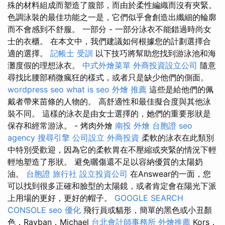
殊的材料組成而塑造了腹部，而由於柔性編織而沒有夾緊。
色調泳裝的最佳功能之一是，它們似乎會創造出纖細的輪廓
而不會感到不舒服。 一部分 - 一部分泳衣不能錯過時尚女
士的衣櫃。 在本文中，我們建議如何根據您的計劃選擇合
適的選擇。
記帳士 受訓
以下技巧將幫助您找到游泳池和海
灘度假的理想泳衣。
中式外燴菜單
外商投資設立公司
隨意
尋找比腰部稍微瘋狂的樣式，或者只是缺少他們的側面。
wordpress seo
what is seo
外燴 推薦
這些是給他們的佩
戴者帶來苗條的人物的。 高舒適性和最佳擬合度與其他泳
裝不同。 這樣的泳衣是由女士選擇的，她們的重要形狀是
保存和經常游泳。 - 烤肉外燴
南投 外燴
台胞證
seo
agency
搜尋引擎
公司設立
外商投資
柔軟的泳衣在此類別
中特別受歡迎，因為它的柔軟胃在不壓縮或夾緊的情況下輕
輕地塑造了形狀。 避免曬傷還不足以容納優質的太陽奶
油。
台胞證 旅行社
設立投資公司
在Answear的一面，您
可以找到很多正確和臉型的太陽鏡，或者肯定會在陽光下派
上用場的更好，更好的帽子。
GOOGLE SEARCH
CONSOLE
seo 優化
飛行員或貓形，簡單的黑色或小丑顏
色，Rayban，Michael
台北會計師事務所
外燴推薦
Kors，