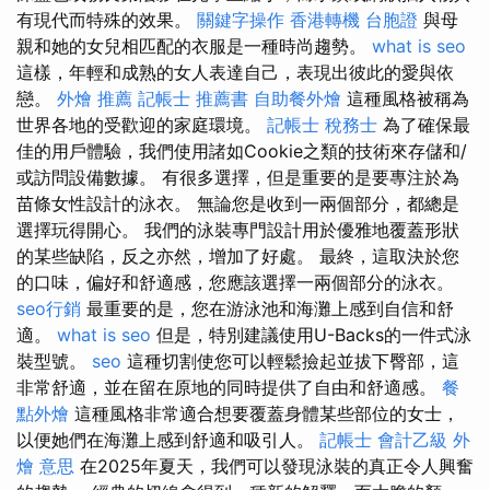
有現代而特殊的效果。
關鍵字操作
香港轉機 台胞證
與母
親和她的女兒相匹配的衣服是一種時尚趨勢。
what is seo
這樣，年輕和成熟的女人表達自己，表現出彼此的愛與依
戀。
外燴 推薦
記帳士 推薦書
自助餐外燴
這種風格被稱為
世界各地的受歡迎的家庭環境。
記帳士 稅務士
為了確保最
佳的用戶體驗，我們使用諸如Cookie之類的技術來存儲和/
或訪問設備數據。 有很多選擇，但是重要的是要專注於為
苗條女性設計的泳衣。 無論您是收到一兩個部分，都總是
選擇玩得開心。 我們的泳裝專門設計用於優雅地覆蓋形狀
的某些缺陷，反之亦然，增加了好處。 最終，這取決於您
的口味，偏好和舒適感，您應該選擇一兩個部分的泳衣。
seo行銷
最重要的是，您在游泳池和海灘上感到自信和舒
適。
what is seo
但是，特別建議使用U-Backs的一件式泳
裝型號。
seo
這種切割使您可以輕鬆撿起並拔下臀部，這
非常舒適，並在留在原地的同時提供了自由和舒適感。
餐
點外燴
這種風格非常適合想要覆蓋身體某些部位的女士，
以便她們在海灘上感到舒適和吸引人。
記帳士 會計乙級
外
燴 意思
在2025年夏天，我們可以發現泳裝的真正令人興奮