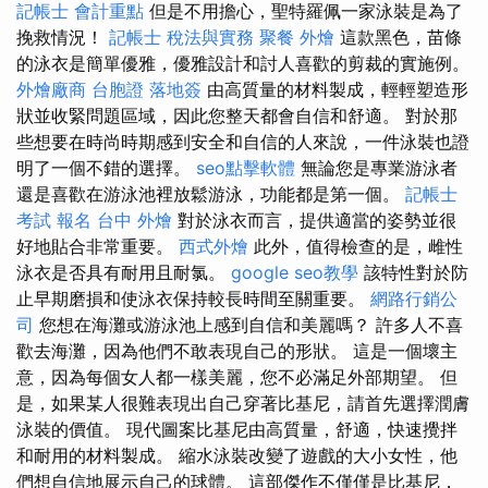
記帳士 會計重點
但是不用擔心，聖特羅佩一家泳裝是為了
挽救情況！
記帳士 稅法與實務
聚餐 外燴
這款黑色，苗條
的泳衣是簡單優雅，優雅設計和討人喜歡的剪裁的實施例。
外燴廠商
台胞證 落地簽
由高質量的材料製成，輕輕塑造形
狀並收緊問題區域，因此您整天都會自信和舒適。 對於那
些想要在時尚時期感到安全和自信的人來說，一件泳裝也證
明了一個不錯的選擇。
seo點擊軟體
無論您是專業游泳者
還是喜歡在游泳池裡放鬆游泳，功能都是第一個。
記帳士
考試 報名
台中 外燴
對於泳衣而言，提供適當的姿勢並很
好地貼合非常重要。
西式外燴
此外，值得檢查的是，雌性
泳衣是否具有耐用且耐氯。
google seo教學
該特性對於防
止早期磨損和使泳衣保持較長時間至關重要。
網路行銷公
司
您想在海灘或游泳池上感到自信和美麗嗎？ 許多人不喜
歡去海灘，因為他們不敢表現自己的形狀。 這是一個壞主
意，因為每個女人都一樣美麗，您不必滿足外部期望。 但
是，如果某人很難表現出自己穿著比基尼，請首先選擇潤膚
泳裝的價值。 現代圖案比基尼由高質量，舒適，快速攪拌
和耐用的材料製成。 縮水泳裝改變了遊戲的大小女性，他
們想自信地展示自己的球體。 這部傑作不僅僅是比基尼，