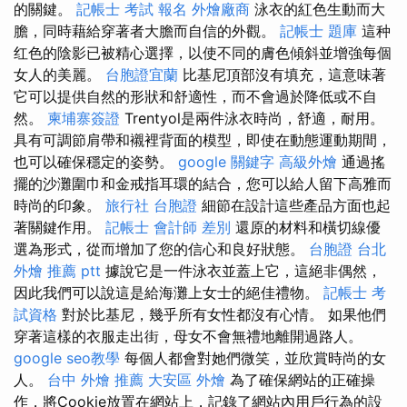
的關鍵。
記帳士 考試 報名
外燴廠商
泳衣的紅色生動而大
膽，同時藉給穿著者大膽而自信的外觀。
記帳士 題庫
這种
红色的陰影已被精心選擇，以使不同的膚色傾斜並增強每個
女人的美麗。
台胞證宜蘭
比基尼頂部沒有填充，這意味著
它可以提供自然的形狀和舒適性，而不會過於降低或不自
然。
柬埔寨簽證
Trentyol是兩件泳衣時尚，舒適，耐用。
具有可調節肩帶和襯裡背面的模型，即使在動態運動期間，
也可以確保穩定的姿勢。
google 關鍵字
高級外燴
通過搖
擺的沙灘圍巾和金戒指耳環的結合，您可以給人留下高雅而
時尚的印象。
旅行社 台胞證
細節在設計這些產品方面也起
著關鍵作用。
記帳士 會計師 差別
還原的材料和橫切線優
選為形式，從而增加了您的信心和良好狀態。
台胞證 台北
外燴 推薦 ptt
據說它是一件泳衣並蓋上它，這絕非偶然，
因此我們可以說這是給海灘上女士的絕佳禮物。
記帳士 考
試資格
對於比基尼，幾乎所有女性都沒有心情。 如果他們
穿著這樣的衣服走出街，母女不會無禮地離開過路人。
google seo教學
每個人都會對她們微笑，並欣賞時尚的女
人。
台中 外燴 推薦
大安區 外燴
為了確保網站的正確操
作，將Cookie放置在網站上，記錄了網站內用戶行為的設