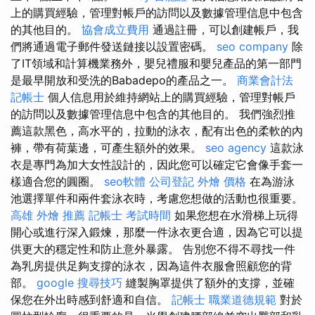
上的購買經驗，管理對帳戶的訪問以及數據管理信息中包含
的其他目的。
協會成立費用
通過註冊，可以創建帳戶，我
們將通過電子郵件發送鏈接以設置密碼。
seo company
除
了IT領域和計算機業務外，嬰兒禮服和嬰兒產品的第一部門
是最早開放和受洗的Babadepo的產品之一。
商業會計法
記帳士
個人信息用於維持網站上的購買經驗，管理對帳戶
的訪問以及數據管理信息中包含的其他目的。 我們強烈推
薦這款黑色，高水平的，拉動的泳衣，配有出色的柔軟的內
褲，帶有荷葉邊，可產生額外的效果。
seo agency
這款泳
衣是專門為加大女性設計的，因此您可以確定它會像手套一
樣適合您的圓圈。
seo軟體
公司登記
外燴 價格
在為游泳
池選擇單件和兩件套泳衣時，考慮您想做的活動也很重要。
高雄 外燴 推薦
記帳士 考試時間
如果您想在水滑梯上玩得
開心或進行深入鍛煉，那麼一件泳衣更合適，因為它可以提
供更大的穩定性和防止意外暴露。 告別您不得不尋找一件
為乳房提供足夠支撐的泳衣，因為這件衣服會照顧您的背
部。
google 搜尋技巧
縫製胸罩提供了額外的支撐，並確
保您在外出時感到舒適和自信。
記帳士 職業道德規範
對於