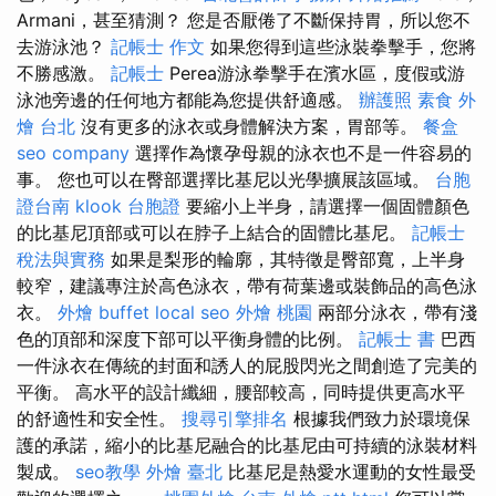
Armani，甚至猜測？ 您是否厭倦了不斷保持胃，所以您不
去游泳池？
記帳士 作文
如果您得到這些泳裝拳擊手，您將
不勝感激。
記帳士
Perea游泳拳擊手在濱水區，度假或游
泳池旁邊的任何地方都能為您提供舒適感。
辦護照
素食 外
燴 台北
沒有更多的泳衣或身體解決方案，胃部等。
餐盒
seo company
選擇作為懷孕母親的泳衣也不是一件容易的
事。 您也可以在臀部選擇比基尼以光學擴展該區域。
台胞
證台南
klook 台胞證
要縮小上半身，請選擇一個固體顏色
的比基尼頂部或可以在脖子上結合的固體比基尼。
記帳士
稅法與實務
如果是梨形的輪廓，其特徵是臀部寬，上半身
較窄，建議專注於高色泳衣，帶有荷葉邊或裝飾品的高色泳
衣。
外燴 buffet
local seo
外燴 桃園
兩部分泳衣，帶有淺
色的頂部和深度下部可以平衡身體的比例。
記帳士 書
巴西
一件泳衣在傳統的封面和誘人的屁股閃光之間創造了完美的
平衡。 高水平的設計纖細，腰部較高，同時提供更高水平
的舒適性和安全性。
搜尋引擎排名
根據我們致力於環境保
護的承諾，縮小的比基尼融合的比基尼由可持續的泳裝材料
製成。
seo教學
外燴 臺北
比基尼是熱愛水運動的女性最受