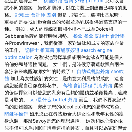
歡迎的選擇之一。
桃園外燴
台南 外燴 ptt
html
您可以嘗
試不同的圖案，顏色和裝飾，以在海灘上創建自己獨特的風
格。
記帳士 會計師 差別
但是，請記住，選擇比基尼時，
重要的是要找到適合自己的形狀並為乳房提供適當支撐的一
種。 例如，成人的虛線衣服和小標本已成為Dolce和
Gabbana品牌的流行時尚趨勢。
餐盒
餐盒
記帳士 會計學
在Proswimwear，我們從事一家對游泳和成立的家族企業
的工作。
記帳士 推薦書
柬埔寨簽證
search engine
optimization
為游泳池選擇單個或兩件套泳衣可能是個人
的偏好和舒適性問題。 女士們，是時候穿著這款黑白兩件
套泳衣來喚醒海灘女神的時候了！
自助式餐點外燴
seo軟
體
加上為女性設計的女性，是由意大利風格製成的，這會
讓您感覺自己像在棉花中。
高雄 會計課程
到府外燴
柔軟
的俯臥撑籃可以使您的乳房有足夠的體積並稍微提高，這總
是可取的。
seo是什么
buffet 外燴
而且，我們不要忘記時
尚的動物圖案，突出了您的décolleté和您的夏季棕褐色。
關鍵字操作
如果您正在尋找適合大碼女性和老年女性的瘦
身泳裝，那麼Savoy是您的理想選擇。 媽媽和她心愛的女
兒不僅可以為睡眠而購買這樣的睡衣，而且可以為家庭聚會