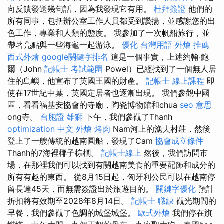
向反饋發送幾句話，因為我發現它有用。
杜拜簽證
他們的
所有同事，包括辦公室工作人員都受到讚揚，並感謝您的出
色工作，專業和人類的態度。 我參加了一次帆船旅行，並
帶著亮點與一些海龜一起游泳。
優化 台灣用語
外燴 推薦
西式外燴
google關鍵字排名
這是一個事實，上述約翰·鮑
爾（John
記帳士 考試範圍
Powel）已經找到了一個無人居
住的島嶼，他宣布了英國王國的財產。
記帳士 線上課程
即
使在17世紀中葉，英國定居者也逐漸出現。 我們參觀中國
區，看看福基安協會的寺廟，陶瓷博物館和chua
seo 意思
ong寺。
台胞證 雄獅
下午，我們參觀了Thanh
optimization 中文
外燴 烤肉
Nam河上的漁夫村莊，然後
登上了一艘傳統的越南圓船，發現了Cam
協會成立條件
Thanh的7海裡椰子棕櫚。
記帳士線上
然後，我們訪問市
場，在那裡我們可以找到有關越南美食的重要配飾和成分的
所有有趣的東西。 從8月15日起，匈牙利公民可以在越南停
留長達45天，而無需簽證出於旅遊目的。
關鍵字優化
預計
折扣將有效期至2028年8月14日。
記帳士 職缺
觀光期間的
早餐，我們參觀了色調的城堡城堡。
歐式外燴
我們停在旗