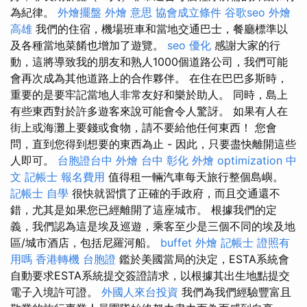
為紀律。
外燴擺盤
外燴 意思
協會成立條件
谷歌seo
外燴
高雄
我們的住宿，機場班車和當地交通巴士，餐廳標準以
及各種當地菜餚也增加了遊覽。
seo 優化
感謝大家的行
動，這將導致我的朋友和熟人1000個道路公司，我們可能
會再次成為其他道路上的合作夥伴。 在住在巴巴多斯時，
重要的是要牢記當地人非常友好和樂於助人。 同時，島上
有些東西對於許多遊客來說可能會令人驚訝。 如果有人在
街上或海灘上要錢或食物，請不要給他任何東西！ 您會
問，直到您得到想要的東西為止 - 因此，只要盡快離開這些
人即可。
台胞證台中
外燴 台中
彰化 外燴
optimization 中
文
記帳士 報名費用
值得租一輛汽車每天旅行整個島嶼。
記帳士 自學
很快就習慣了正確的手政府，而且交通還不
錯，尤其是如果您已經離開了這座城市。 根據我們的定
義，我們認為這是埃及巡遊，乘客至少是三個不同的埃及地
區/城市酒店，包括尼羅河船。
buffet 外燴
記帳士 證照有
用嗎
香港轉機 台胞證
鑑於美國當局的決定，ESTA系統會
自動要求ESTA系統提交簽證請求，以根據其出生地點提交
電子入境許可證。
外國人來台投資
我們為我們經驗豐富且