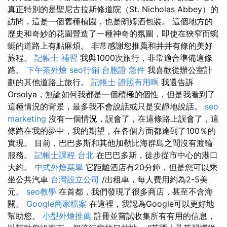
真正特別的是聖尼古拉斯修道院（St. Nicholas Abbey）的
訪問，這是一個舊種植園，也是朗姆酒包裝。 這個地方的
歷史和奇妙的花園營造了一種神奇的氛圍，即使在狹窄而蜿
蜒的道路上有點麻煩。 非常感謝您推薦和井井有條的美好
旅程。
記帳士 補習
我與1000次旅行，非常適合準備這條
路。
下午茶外燴
seo行銷
台胞證 急件
我喜歡從辦公室計
劃的其他道路上旅行。
記帳士 證照有用嗎
我還告訴
Orsolya，無論如何我都是一個積極的個性，但是我看到了
這種情況的背景，最多我不會說話或只是安靜地說話。
seo
marketing
沒有一個情況，誤會了，在這條路上誤會了，這
條路在我的夢中，我的期望，在各個方面都達到了100％的
實現。 目前，巴巴多斯和其他加勒比海群島之間沒有渡輪
服務。
記帳士課程 台北
在巴巴多斯，徒步從市中心的港口
大約。
中式外燴菜單
它距離酒店有20分鐘，但是您可以乘
坐公共汽車
台灣設立公司
/出租車，每人費用約為2-5美
元。
seo教學
在首都，我們發現了很多商店，甚至不含海
關。
Google商家檔案
在這裡，我認為Google可以更好地
幫助您。
小型外燴推薦
註冊並嘗試收集所有有用的信息，