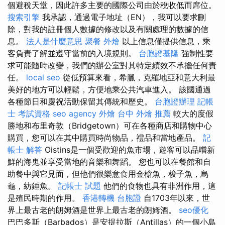
個避稅天堂，因此許多主要的國際公司由於稅收低而席位。
搜索引擎
我承認，通過電子地址（EN），我可以要求刪
除，對我的註冊個人數據的修改以及有關處理的數據的信
息。
法人是什麼意思
聚餐 外燴
以上信息僅提供信息，乘
客負責了解並遵守當前的入境規則。
台胞證基隆
強制性要
求可能隨時改變，我們的辦公室對其特定績效不承擔任何責
任。
local seo
從低預算來看，希臘，克羅地亞和意大利最
美好的地方可以輕鬆，方便地乘公共汽車進入。 該國通過
各種節日和慶祝活動保留其傳統和歷史。
台胞證辦理
記帳
士 考試資格
seo agency
外燴
台中 外燴 推薦
較大的度假
勝地和布里奇敦（Bridgetown）可在各種商店和購物中心
購買，您可以在其中購買時尚物品，禮品和當地產品。
記
帳士 解答
Oistins是一個受歡迎的魚市場，遊客可以品嚐新
鮮的海鬼並享受當地的音樂和舞蹈。 您也可以在餐館和自
助餐中與它見面，但他們很樂意食用金槍魚，梭子魚，烏
龜，紡錘魚。
記帳士 試題
他們的食物也具有非洲作用，這
是殖民時期的作用。
香港轉機 台胞證
自1703年以來，世
界上最古老的朗姆酒是世界上最古老的朗姆酒。
seo優化
巴巴多斯（Barbados）是安提拉斯（Antillas）的一個小島