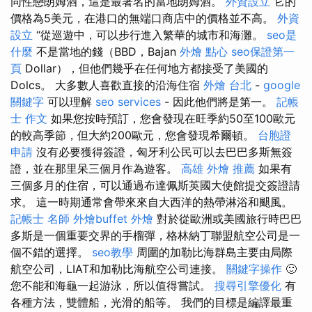
同性戀朗姆酒，這是最著名的當地朗姆酒。
外資設立
它的
價格為5美元，在港口的無端口商店中的價格並不高。
外資
設立
“從巡遊中，可以步行進入繁華的城市和海灘。
seo是
什麼
不是當地的錢（BBD，Bajan
外燴 點心
seo保證第一
頁
Dollar），但他們幾乎在任何地方都接受了美國的
Dolcs。 大多數人喜歡直接的沿海住宿
外燴 台北
-
google
關鍵字
可以理解
seo services
- 因此他們將是第一。
記帳
士 作文
如果您按時預訂，您會發現在旺季約50至100歐元
的較高季節，但大約200歐元，您會發現希爾頓。
台胞證
申請
沒有必要獲得簽證，匈牙利公民可以去巴巴多斯無簽
證，並在那里呆三個月作為遊客。
高雄 外燴 推薦
如果有
三個多月的住宿，可以通過布達佩斯英國大使館提交簽證請
求。 這一時期通常會帶來來自大西洋的熱帶淋浴和颶風。
記帳士 名師
外燴buffet
外燴
對於從歐洲或美國旅行時巴巴
多斯是一個重要交界的手榴彈，格林納丁聯盟航空公司是一
個不錯的選擇。
seo教學
周圍的加勒比海群島主要由局際
航空公司，LIAT和加勒比海航空公司連接。
關鍵字操作
🙂
您不能和海龜一起游泳，所以值得嘗試。
搜尋引擎優化
有
各種方法，雙體船，光滑的船等。 我們的目標是編譯最重