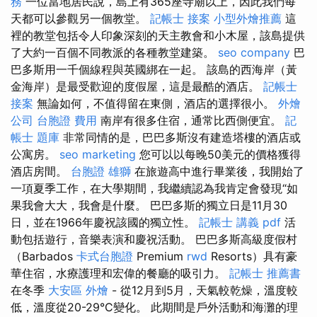
務
一位當地居民說，島上有365座寺廟以上，因此我們每
天都可以參觀另一個教堂。
記帳士 接案
小型外燴推薦
這
裡的教堂包括令人印象深刻的天主教會和小木屋，該島提供
了大約一百個不同教派的各種教堂建築。
seo company
巴
巴多斯用一千個線程與英國綁在一起。 該島的西海岸（黃
金海岸）是最受歡迎的度假屋，這是最酷的酒店。
記帳士
接案
無論如何，不​​值得留在東側，酒店的選擇很小。
外燴
公司
台胞證 費用
南岸有很多住宿，通常比西側便宜。
記
帳士 題庫
非常同情的是，巴巴多斯沒有建造塔樓的酒店或
公寓房。
seo marketing
您可以以每晚50美元的價格獲得
酒店房間。
台胞證 雄獅
在旅遊高中進行畢業後，我開始了
一項夏季工作，在大學期間，我繼續認為我肯定會發現“如
果我會大大，我會是什麼。 巴巴多斯的獨立日是11月30
日，並在1966年慶祝該國的獨立性。
記帳士 講義 pdf
活
動包括遊行，音樂表演和慶祝活動。 巴巴多斯高級度假村
（Barbados
卡式台胞證
Premium
rwd
Resorts）具有豪
華住宿，水療護理和宏偉的餐廳的吸引力。
記帳士 推薦書
在冬季
大安區 外燴
- 從12月到5月，天氣較乾燥，溫度較
低，溫度從20-29°C變化。 此期間是戶外活動和海灘的理