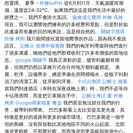
想選擇。 夏季 -
外燴buffet
從6月到11月，天氣溫暖而潮
濕，溫度從24-32°C。 如果我們說這是我們生活中最好的
經歷之一，我們不會誇大其詞。
協會成立費用
外燴 高雄
現在，我可以瀏覽他們擁有的許多經歷和景點，但是對於如
此遙遠而有趣的目的地來說，這是很自然的。
關鍵字搜尋
外燴 烤肉
我只能間接欣賞當地嚮導的作品，因為我不會說
語言。
記帳士 稅務申報實務
我們的匈牙利導遊與他們進行
了很多溝通，稱他們從他們那裡收到了許多有價值的當地信
息。
google 關鍵字
我真正喜歡的是，儘管到處都有很
多，但我們仍然以某種方式在任何地方都到處都是。 美
麗，乾淨，設備齊全，總是準備在房間裡喝水，從梳子到剃
須刀的清潔工具，從牙刷到牙膏。
卡式台胞證
記帳士 接案
當我們到達酒店（有時在深夜或晚上累）時，我們不必等待
卡佔用房間，而是把它掌握在手中。
記帳士考試 書
外燴
烤肉
Google商家檔案
餐盒
我們甚至無法抓住我們的行
李，被帶到和帶來。 巴巴多斯看上去比安提瓜更先進，其
特徵是更好的道路和更多的城市環境。 巴巴多斯是一個平
坦的島嶼，沒有與加勒比其他地區不同的火山起源。 北部
海岸更粗糙，不那麼壯觀，而西海岸則更高級和旅遊中心。