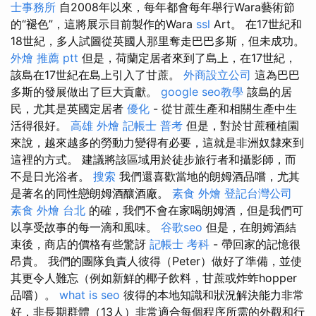
士事務所
自2008年以來，每年都會每年舉行Wara藝術節
的“褪色”，這將展示目前製作的Wara
ssl
Art。 在17世紀和
18世紀，多人試圖從英國人那里奪走巴巴多斯，但未成功。
外燴 推薦 ptt
但是，荷蘭定居者來到了島上，在17世紀，
該島在17世紀在島上引入了甘蔗。
外商設立公司
這為巴巴
多斯的發展做出了巨大貢獻。
google seo教學
該島的居
民，尤其是英國定居者
優化
- 從甘蔗生產和相關生產中生
活得很好。
高雄 外燴
記帳士 普考
但是，對於甘蔗種植園
來說，越來越多的勞動力變得有必要，這就是非洲奴隸來到
這裡的方式。 建議將該區域用於徒步旅行者和攝影師，而
不是日光浴者。
搜索
我們還喜歡當地的朗姆酒品嚐，尤其
是著名的同性戀朗姆酒釀酒廠。
素食 外燴
登記台灣公司
素食 外燴 台北
的確，我們不會在家喝朗姆酒，但是我們可
以享受故事的每一滴和風味。
谷歌seo
但是，在朗姆酒結
束後，商店的價格有些驚訝
記帳士 考科
- 帶回家的記憶很
昂貴。 我們的團隊負責人彼得（Peter）做好了準備，並使
其更令人難忘（例如新鮮的椰子飲料，甘蔗或炸蚱hopper
品嚐）。
what is seo
彼得的本地知識和狀況解決能力非常
好，非長期群體（13人）非常適合每個程序所需的外觀和行