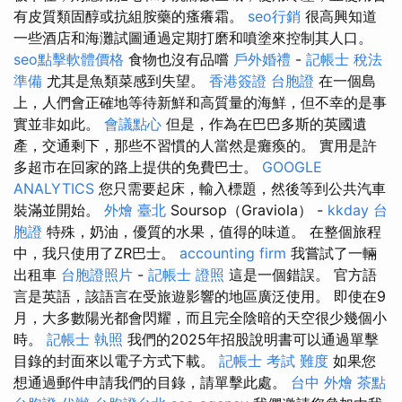
有皮質類固醇或抗組胺藥的瘙癢霜。
seo行銷
很高興知道
一些酒店和海灘試圖通過定期打磨和噴塗來控制其人口。
seo點擊軟體價格
食物也沒有品嚐
戶外婚禮
-
記帳士 稅法
準備
尤其是魚類菜感到失望。
香港簽證 台胞證
在一個島
上，人們會正確地等待新鮮和高質量的海鮮，但不幸的是事
實並非如此。
會議點心
但是，作為在巴巴多斯的英國遺
產，交通剩下，那些不習慣的人當然是癱瘓的。 實用是許
多超市在回家的路上提供的免費巴士。
GOOGLE
ANALYTICS
您只需要起床，輸入標題，然後等到公共汽車
裝滿並開始。
外燴 臺北
Soursop（Graviola） -
kkday 台
胞證
特殊，奶油，優質的水果，值得的味道。 在整個旅程
中，我只使用了ZR巴士。
accounting firm
我嘗試了一輛
出租車
台胞證照片
-
記帳士 證照
這是一個錯誤。 官方語
言是英語，該語言在受旅遊影響的地區廣泛使用。 即使在9
月，大多數陽光都會閃耀，而且完全陰暗的天空很少幾個小
時。
記帳士 執照
我們的2025年招股說明書可以通過單擊
目錄的封面來以電子方式下載。
記帳士 考試 難度
如果您
想通過郵件申請我們的目錄，請單擊此處。
台中 外燴 茶點