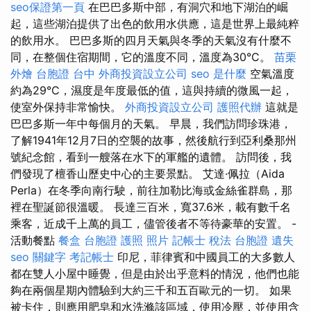
seo保證第一頁
在巴巴多斯中部，有洞穴和地下湖泊的崛
起，這些湖泊提供了出色的飲用水供應，這是世界上最純粹
的飲用水。 巴巴多斯的四月天氣與冬季的天氣沒有什麼不
同，在整個住宿期間，它的溫度不同，溫度為30°C。
苗栗
外燴
台胞證 台中
外商投資設立公司
seo 是什麼
空氣溫度
約為29°C，濕度是年度最低的值，這與持續的微風一起，
使室外保持非常愉快。
外商投資設立公司
護照代辦
這就是
巴巴多斯一年中每個月的天氣。 早晨，我們訪問珍珠港，
了解1941年12月7日的空襲的故事，然後航行到亞利桑那州
號紀念館，看到一艘落在水下的軍艦的遺體。 訪問後，我
們發現了檀香山歷史中心的主要景點。 艾達·佩拉（Aida
Perla）在冬季向南行駛，前往加勒比海或金絲雀群島，那
裡在聖誕節很溫暖。 長達三百米，寬37.6米，載有數千名
乘客，近成千上萬的員工，儘管後者不等待豪華的安置。 -
活動餐點
餐盒
台胞證 護照 照片
記帳士 稅法
台胞證 遺失
seo 關鍵字
考記帳士
印尼，菲律賓和中國員工的大多數人
都在雙人小屋中睡覺，但是由於出乎意料的情況，他們也能
夠在兩個星期內體驗到大約三千和五百歐元的一切。 如果
被卡住，則應用肥皂和水洗滌該區域，使用冷壓，並使用含