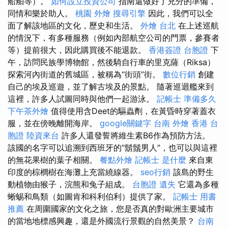
船舶等）。
如何設立投資公司
指南還做好了充分的準備，
同情和樂於助人。
桃園 外燴
搜尋引擎
因此，我們可以全
面了解該地區的文化，歷史和生活。
外燴 台北
在上述巡航
的情況下，有多種服務（例如內部航空公司的門票，參賽者
等）提前很大，因此購買後不能退款。
香港簽證 台胞證
下
午，訪問民族學博物館，然後騎自行車的里克薩（Riksa）
探索河內街道的舊城區，被稱為“街頭”街。
數位行銷
創建
自己的埃及巡遊，並了解古埃及的景點。 隨著巡迴艦來到
這裡，許多人試圖同時與他們一起游泳。
記帳士 準備多久
下午茶外燴
值得使用含Deet的驅蟲劑，在黃昏時穿著蓋衣
服，並在傍晚離開海岸。
google關鍵字
台南 外燴
香港 台
胞證
陸資來台
許多人還發誓將維生素B6作為預防方法。
該國的名字可以追溯到西班牙的“鬍鬚男人”，也可以與這裡
的無花果樹的葉子相關。
餐點外燴
記帳士 是什麼
來自東
印度的棕櫚樹在海灘上充當繞線器。
seo行銷
該島的野生
動植物由猴子，浣熊和兔子組成。
台胞證 遺失
它還為多種
蜥蜴和鳥類（如圖肯和科利伯利）提供了家。
記帳士 用書
推薦
在周圍國家的文化之旅，您是否真的對歐洲主要城市
的當地地標感興趣，還是外國流行景觀的自然美景？
台南