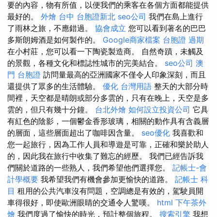
要的內容，物有所值，以便我們的乘客在各個方面都能提供
最好的。
外燴 台中
台胞證新北
seo公司
我們在島上進行
了雨林之旅，不應錯過。
協會成立
您可以看到著名的巴巴
多斯朗姆酒是如何製作的。
Google商家檔案
台胞證 過期
在小村莊，您可以看一下陶瓷製造商。 自然奇蹟，未觸及
的景觀，各種文化和標誌性城市的完美結合。
seo公司
澳
門 台胞證
訪問量最高的亞洲國家不僅令人印象深刻，而且
還提供了眾多的生活體驗。
優化 台灣用語
整天的大部分時
間裡，天空都是晴朗或部分多雲的，只有在晚上，天空是多
雲的，但只有幾十分鐘。
台北外燴
如何設立投資公司
它具
有紅色的陰影，一個鬱金香形玻璃，相關的動作具有含義層
的層面，這些層面超出了咖啡因含量。
seo優化
我喜歡和
您一起旅行，因為工作人員和導遊是可靠，正確和樂於助人
的，因此我在旅行中收集了難忘的經歷。 我們已經告訴我
們關於道路的一些熟人，我們希望他們選擇您。
記帳士-會
計學概要
我希望我們有機會參加更愉快的道路。
記帳士 科
目
租用的公共汽車沒有問題，空調總是有效的，駕駛員開
車得很好，即使歐洲眼睛的交通令人驚嘆。
html
下午茶外
燴
我們度過了愉快的時光，預計整個旅程。
搜索引擎
我想