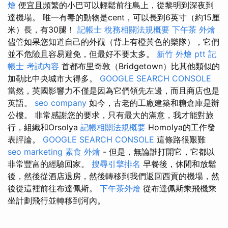
燴
便宜且頻繁的小巴可以輕鬆前往島上，從黎明到深夜到
達機場。 唯一有毒的動物是cent，可以長到6英寸（約15厘
米）長，有30腿！
記帳士 稅務相關法規概要
下午茶 外燴
儘管如果您知道自己的外觀（背上有橙黃色的樂隊），它們
並不危險且容易避免，但最好不要太多。
新竹 外燴 ptt
記
帳士 考試內容
首都布里奇敦（Bridgetown）比其他類似的
加勒比中央城市大得多。
GOOGLE SEARCH CONSOLE
當然，英國影響力不僅是因為它們領先左邊，而且商店也是
英語。
seo company
如今，古老的工廠建築和糖倉庫是辦
公樓。 非常感謝您的要求，只有最大的滿意，我才能對旅
行，組織和Orsolya
記帳相關法規概要
Homolya的工作發
表評論。
GOOGLE SEARCH CONSOLE
這條路很艱難
seo marketing
素食 外燴
- 但是，無論誰打開它，它都以
非常豐富的經驗回家。
搜尋引擎排名
早餐後，休閒和放鬆
後，然後從酒店退房，然後轉移到我們返回西貢的機場，然
後從這裡前往布達佩斯。
下午茶外燴
從布達佩斯乘飛機乘
坐計劃飛行並轉移到河內。