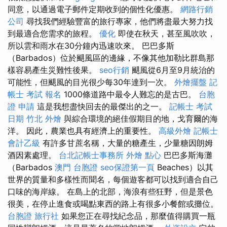
同意，以通過電子郵件定期收到的個性化優惠。
網路行銷
公司
尋找我們經驗豐富的旅行專家，他們將盡最大努力找
到最適合您需求的旅程。
優化
即使在秋天，甚至風吹吹，
所以雲和雨水在30分鐘內迅速吹來。 巴巴多斯
（Barbados）位於颶風區的邊緣，不像其他加勒比群島那
樣容易產生災難性後果。
seo行銷
颶風從6月至9月統治的
可能性，但颶風的目光很少每30年達到一次。
外燴擺盤
記
帳士 考試 報名
1000條道路中最令人難忘的是古巴。
台胞
證 申請
這是我想盡快回去的最傑出的之一。
記帳士 考試
日期
竹北 外燴
與綜合環境的絕佳假期目的地，戈育爾的海
洋。 因此，農業也具有經濟上的重要性。
高級外燴
記帳士
會計乙級
有許多甘蔗名稱，大量的糖產生，少量糖因朗姆
酒因素處理。
台北記帳士事務所
外燴 點心
巴巴多斯海灘
（Barbados
澳門 台胞證
seo保證第一頁
Beaches）以其
世界的質量和多樣性而聞名，每個遊客都可以找到適合自己
口味的海岸線。 在島上的北部，海浪有些狂野，但是景色
很美，在停止進食或喝點東西的路上有很多小餐館或攤位。
台胞證 旅行社
如果您正在尋找紀念品，那麼值得購買一瓶