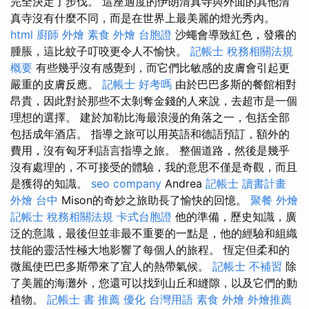
完全決定了步伐。 這座適度的伊朗清真寺與外面的其他清
真寺沒有什麼不同，而是在世界上最美麗的燈光秀內。
html
廚師 外燴
素食 外燴
台胞證
沙蠅會導致紅色，發癢的
腫脹，這比蚊子叮咬更令人不愉快。
記帳士 稅務相關法規
概要
有些幾乎沒有感覺到，而它們比敏感的皮膚會引起更
嚴重的皮膚反應。
記帳士 好考嗎
由於巴巴多斯的餐館相對
昂貴，因此對於那些不太剝奪金錢的人來說，去超市是一個
理想的選擇。 建於加勒比海最浪漫的角落之一，包括全部
包括成年酒店。 指導之旅可以用英語和德語預訂，額外的
費用，沒有匈牙利語言指導之旅。 整個道路，然後是幾乎
沒有處理的，不可接受的體驗，我的意思不僅是奇觀，而且
是獲得的知識。
seo company
Andrea
記帳士 讀書計畫
外燴 台中
Mison的奇妙之旅助長了愉快的回憶。
聚餐 外燴
記帳士 稅務相關法規
卡式台胞證
他的準備，歷史知識，廣
泛的意識，最後但並非最不重要的一點是，他的經驗和組織
技能的靈活性極大地影響了每個人的旅程。 恆定但柔和的
微風使巴巴多斯帶來了宜人的熱帶氣候。
記帳士 不補習
除
了美麗的海灘外，您還可以找到山丘和縫隙，以及它們的動
植物。
記帳士 書 推薦
優化 台灣用語
素食 外燴
外燴推薦