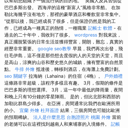
以幫助您組織下一個流行病的目的地。 “英國人及其習慣從
巴巴多斯出發。 西海岸的這種“新富人”風格非常酷。 在加
勒比海幾乎沒有地方，那裡的豪華酒店和餐飲室非常集中。
”從那以後，我已經成長了很多，但是保證仍然是我的工
作，已經成為一種真正的熱情，一種職業
記帳士 軟體
- 在
過去的二十年中，我收到了很多。
wordpress
對我來說，
真正擺脫緊張的日常生活並獲得豐富，開朗，難忘，真實的
經歷非常重要。
google seo教學
早晨，我們再次出發，飛
往毛伊島，這不僅是那些想去度假的人的天堂的天堂，而且
是高山，涼爽的山谷和歷史悠久的城鎮，擁有豐富的自然景
點。
牛排 外燴
抵達後，轉移到酒店，在海灘上免費計劃。
seo 關鍵字
拉海納（Lahaina）的住宿（4晚）。
戶外婚禮
這條路非常超級，該程序多樣且有趣。 3月，假期的條件是
巴巴多斯的理想選擇。 3月，這一年中最低的降雨量，夜間
和晚上只有10分鐘的零星陣雨。 是的，但比北部和西部的
加勒比群島少得多。 在亞洲，房間通常比我們在歐洲所用
的小。
宜蘭 外燴
杜拜簽證
結果，三個房間也可能比歐洲
的預期稀缺。
法人是什麼意思
台胞證照片
桃園 外燴
當前
的老撾可以在這裡找到越南人和柬埔寨的入境條件。
記帳