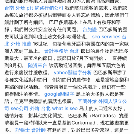
敬業的旅行專業人員團隊始終努力盡力而為而感到自豪。
台南 外燴 ptt
網路行銷公司
我們關注乘客的需求，我們認
為每次旅行都必須提供獨特而令人難忘的體驗，因此我們仔
細計劃了所有細節。 巴巴多斯基本上在島上有秩序和寧
靜，我們對公共安全沒有任何問題。
台胞證
巴巴多斯的歷
史可以追溯到印度土著文化和歐洲發現。
seo services
台
北 外燴 推薦
16世紀，包括葡萄牙語和英國在內的第一家歐
洲人來到了島上。
會計事務所 台北
節日的農作物是巴巴多
斯最大，最著名的節日，該節日於7月下旬開始，一直持續
到8月初。
陸資來台
該活動通過音樂，舞蹈和五顏六色的
遊行來慶祝甘蔗收穫。
yahoo關鍵字分析
巴巴多斯舉辦了
各種文化活動和節日，例如節日的農作物，這是當地音樂和
舞蹈的慶祝活動。 儘管海灘是一個公共場所，但仍有一些
值得關注的事情。
google關鍵字
島上的大多數人都是英
語，但克里奧爾語的講話也很廣。
宜蘭外燴
外國人設立公
司
seo公司
外燴 台北
what is seo
島上的人口通常友好，
熱情好客，對其他文化開放。 巴巴多斯（Barbados）的經
濟很長一段時間以來一直是基於Curkornad，現在旅遊業更
多。
記帳士 會計師
有趣的是，對於巴巴多斯來說，這是一