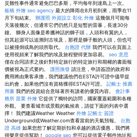
災難性事件通常避免巴巴多斯，平均每年到達島上一次。
板橋 外燴
seo agency
最大的降雨在8月初到來，雨季在11
月下旬結束。
辦護照
外資設立
彰化 外燴
這幾個月可能每
天落後幾次，但通常它們仍然只是短暫的雷暴，長達30分
鐘。 獅身人面像是希臘神話的獅子頭，人頭和有翼的人，
但其起源可以追溯到古埃及，那裡是獅子般的人頭，但也可
以被撞倒或鳥的頭所取代。
台胞證 代辦
我們可以在頁面上
使用視頻來了解我們的埃及旅程變得更加容易。
seo 意思
僅在合同請求之後針對特定旅行的特定旅行和期權的書面報
價被視為正式要約。
護照換發
請注意，申請簽證的政府和
費用將由乘客承擔，我們建議他們在ESTA許可證中儘早提
出約會，如果他們沒有資格獲得ESTA許可證。
記帳士 推薦
用書
我們的投資組合意味著所有讀者的優質內容。
會計事
務所
苗栗 外燴
它提供了獨特的訪問，國家覆蓋範圍和各種
外觀。 要查看城市或景觀的氣候表，請從下面的列表中選
擇！ 我們建議Weather Weather
外燴
記帳士 簽證
Underground或Weather.com查看當前的天氣預報。
台胞
證 高雄
如果您想了解定期折扣和卓越的酒店優惠，我們將
很樂意提供幫助！
google seo
您可以提供電子郵件地址和