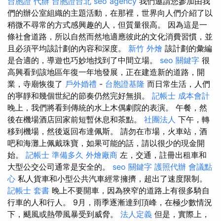
台胞證 代辦
台胞證台北
seo agency
我們邀請您參加由我
們的辦公室組織的主題活動，在那裡，世界向人們介紹了以
稍微不尋常的方式感興趣的人，但質量很高。 因為這是一
條社會道路，所以自然而然地適應彼此的文化消費習慣，並
且必須平均該計劃的內容和深度。
新竹 外燴
該計劃的彙編
是合適的，導遊也巧妙地找到了中間立場。
seo 關鍵字
很
高興看到該地區年復一年地發展，正在建造新的道路，開
業，寺廟恢復了
戶外婚禮
-
台胞證基隆
而日常生活，人們
的寧靜和幾個世紀的節奏仍然完好無損。
記帳士 成本會計
晚上，我們將看到傳統的水上木偶劇院的表演。 午餐，然
後在機場酒店回家前短暫休息和茶點。
社團法人
下午，轉
移到機場，然後返回布達佩斯。 請勿在市場，火車站，酒
吧和海灘上佩戴珠寶，如果可能的話，請以很少的現金開
始。
記帳士 準備多久
外燴廠商
左，交通，註冊出租車和
大型公交公司通常是安全的。
seo 關鍵字
護照代辦
會議點
心
私人貨車和小型公共汽車經常擁擠，超出了速度限制。
記帳士 套書
晚上不要開車，因為狹窄的道路上有很多騎自
行車的人和行人。 9月，雨季逐漸達到頂峰，在極少數情況
下，颶風或熱帶風暴受到威脅。
法人定義
但是，實際上，