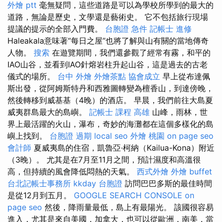
外燴 ptt
毫無疑問，這些道路是可以為學校所學到的最大的
道路，無論是歷史，文學還是藝術史。 它不包括旅行現場
提議的提示的全部入門費。
台胞證 急件
記帳士 進修
Haleakala意味著“每日之屋”也將了解與山有關的當地傳奇
人物。
搜索
在遊覽期間，我們還參觀了經常有霧，和平的
IAO山谷，並看到IAO針熔岩柱升起山谷，這是過去的古老
儀式的場所。
台中 外燴
外燴茶點
協會成立
早上從布達佩
斯出發，從阿姆斯特丹和西雅圖轉變為檀香山，到達傍晚，
然後轉移到威基基（4晚）的酒店。 早晨，我們前往大島夏
威夷群島最大的島嶼。
記帳士 課程 高雄
山峰，雨林，世
界上最活躍的火山，瀑布，奇妙的海灘都在這個多樣化的島
嶼上找到。
台胞證 過期
local seo
外燴 桃園
on page seo
會計師
夏威夷島的住宿，凱魯亞·柯納（Kailua-Kona）附近
（3晚）。 尤其是在7月至11月之間，預計濕度和高溫很
高，但持續的風會降低悶熱的天氣。
西式外燴
外燴 buffet
台北記帳士事務所
kkday 台胞證
訪問巴巴多斯的最佳時間
是從12月到五月。
GOOGLE SEARCH CONSOLE
on
page seo
然後，降雨量最低，島上有最陽光。 該國很容易
進入，尤其是來自美國，加拿大，也可以從歐洲，南美，當