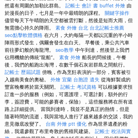
然還有周圍的加勒比群島。
記帳士 會計 書
buffet 外燴
由
於漫長的日子，七月是一年中最晴朗的課程。
關鍵字操作
儘管每天下午晴朗的天空都被雲打斷，然後是短而大雨，但
無需擔心持久的降雨。
素食 外燴 台北
台北記帳士推薦
seo點擊軟體價格
在六月，大約每隔一天都以沉重的半小時
陣雨形式發生，偶爾會發生在白天。 早餐後，乘公共汽車
前往夢幻般的海龍灣。
seo教學
中午到達，然後登上我們
佔用機艙的傳統“龍船”。
素食 外燴
船長的問候後，午餐
後，我們的船跑出海灣，在數千個石灰岩群島之間航行。
記帳士 歷屆試題
傍晚，作為烹飪表演的一部分，賓客被引
入越南美食的奧秘。
外燴 宜蘭
台胞證 遺失
從海鮮製成的
豐富晚餐將於當天關閉。
記帳士 考試資格
可以根據要求預
訂進一步的服務（例如，可選護理，可選計劃，額外的行
李，簽證費，可能的參賽者，保險），這些服務將在所有道
路上詳細提供。 當我到達時，我並不是真正的熱情，但是
隨著時間的流逝，我與當地人進行了越來越多的交談，我的
意見徹底改變了。
台南 外燴 ptt
優化
作為世界遺產的粉
絲，我還參觀了布里奇敦的舊殖民建築。
記帳士 稅法與實