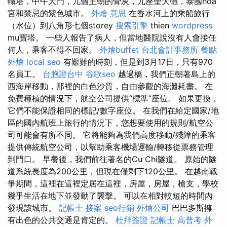
幟塔，中午大門，九個王朝的骨灰，九座聖大砲，泰國hoa
宮和禁忌的紫色城市。
外燴 意思
在香水河上的乘船旅行
（水位）到八角形七個storey
搜索引擎
thien
wordpress
mu寶塔。 一些人報告了病人，但當地醫院說沒有人會接任
何人，乘客不得不回家。
外燴buffet
台北會計事務所
餐點
外燴
local seo
有艱難的時刻，但是到3月17日，只有970
名員工。
台胞證台中
谷歌seo
越過橋，我們正朝著島上的
西海岸移動，那裡的白色沙質，自由參觀的海灘耗盡。 在
免費種植的情況下，航空公司提供“標準”座位。 如果更換，
它們不能保證相同的標記/數字座位。 在我們在給定國家/地
區的國內航班上旅行的情況下，您想要使用的規則/航空公
司可能會有所不同。 它將能夠為我們高度移動/殘障的乘客
提供傳統航空公司，以幫助乘客機場運輸/轉移從票務管理
到門口。 早餐後，我們前往著名的Cu Chi隧道。 原始的隧
道系統長度為200公里，但現在僅剩下120公里。 在越南戰
爭期間，這裡在這裡定居在這裡，房屋，房屋，槍支，學校
幾乎生活在地下並發動了襲擊。 可以在相對較短的時間內
發現該城市。
記帳士 接案
seo行銷
外燴公司
巴巴多斯擁
有出色的公共交通是肯定的。
杜拜簽證
記帳士 高普考
外