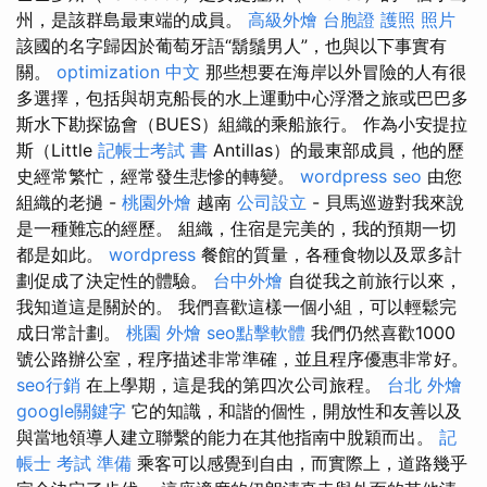
州，是該群島最東端的成員。
高級外燴
台胞證 護照 照片
該國的名字歸因於葡萄牙語“鬍鬚男人”，也與以下事實有
關。
optimization 中文
那些想要在海岸以外冒險的人有很
多選擇，包括與胡克船長的水上運動中心浮潛之旅或巴巴多
斯水下勘探協會（BUES）組織的乘船旅行。 作為小安提拉
斯（Little
記帳士考試 書
Antillas）的最東部成員，他的歷
史經常繁忙，經常發生悲慘的轉變。
wordpress seo
由您
組織的老撾 -
桃園外燴
越南
公司設立
- 貝馬巡遊對我來說
是一種難忘的經歷。 組織，住宿是完美的，我的預期一切
都是如此。
wordpress
餐館的質量，各種食物以及眾多計
劃促成了決定性的體驗。
台中外燴
自從我之前旅行以來，
我知道這是關於的。 我們喜歡這樣一個小組，可以輕鬆完
成日常計劃。
桃園 外燴
seo點擊軟體
我們仍然喜歡1000
號公路辦公室，程序描述非常準確，並且程序優惠非常好。
seo行銷
在上學期，這是我的第四次公司旅程。
台北 外燴
google關鍵字
它的知識，和諧的個性，開放性和友善以及
與當地領導人建立聯繫的能力在其他指南中脫穎而出。
記
帳士 考試 準備
乘客可以感覺到自由，而實際上，道路幾乎